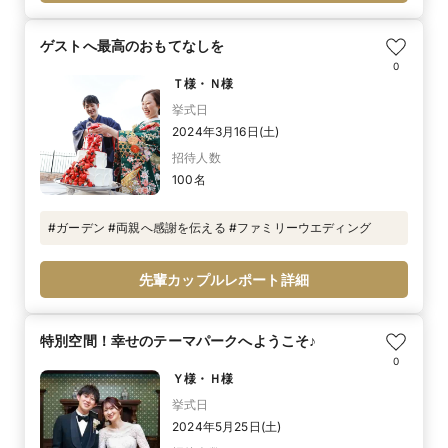
ゲストへ最高のおもてなしを
0
Ｔ様・Ｎ様
挙式日
2024年3月16日(土)
招待人数
100名
#ガーデン #両親へ感謝を伝える #ファミリーウエディング
先輩カップルレポート詳細
特別空間！幸せのテーマパークへようこそ♪
0
Ｙ様・Ｈ様
挙式日
2024年5月25日(土)