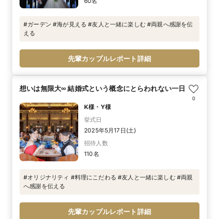
60名
#ガーデン #海が見える #友人と一緒に楽しむ #両親へ感謝を伝
える
先輩カップルレポート詳細
想いは無限大∞ 結婚式という概念にとらわれない一日
0
K様・Y様
挙式日
2025年5月17日(土)
招待人数
110名
#オリジナリティ #料理にこだわる #友人と一緒に楽しむ #両親
へ感謝を伝える
先輩カップルレポート詳細