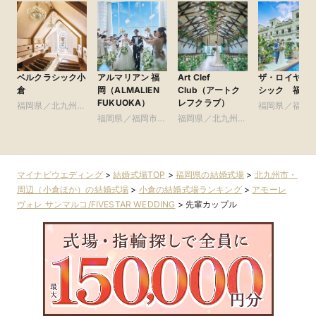
ベルクラシック小
アルマリアン 福
Art Clef
ザ・ロイヤル
倉
岡（ALMALIEN
Club（アートク
シック 福岡
FUKUOKA）
レフクラブ）
福岡県／北九州
福岡県／福岡
市・周辺（小倉ほ
福岡県／福岡市・
福岡県／北九州
周辺（博多・
か）
周辺（博多・天神
市・周辺（小倉ほ
ほか）
ほか）
か）
マイナビウエディング
>
結婚式場TOP
>
福岡県の結婚式場
>
北九州市・
周辺（小倉ほか）の結婚式場
>
小倉の結婚式場ランキング
>
アモーレ
ヴォレ サンマルコ/FIVESTAR WEDDING
>
先輩カップル