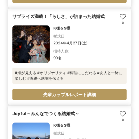
サプライズ満載！「らしさ」が詰まった結婚式
0
K様＆S様
挙式日
2024年4月27日(土)
招待人数
90名
#海が見える #オリジナリティ #料理にこだわる #友人と一緒に
楽しむ #両親へ感謝を伝える
先輩カップルレポート詳細
Joyful～みんなでつくる結婚式～
0
K様＆S様
挙式日