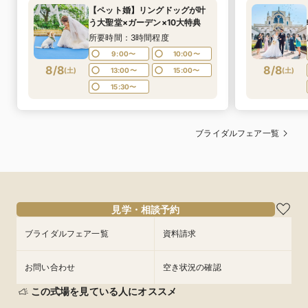
【ペット婚】リングドッグが叶
う大聖堂×ガーデン×10大特典
所要時間：3時間程度
9:00〜
10:00〜
8/8
8/8
(
土
)
13:00〜
15:00〜
(
土
)
15:30〜
ブライダルフェア一覧
見学・相談予約
ブライダルフェア一覧
資料請求
お問い合わせ
空き状況の確認
この式場を見ている人にオススメ