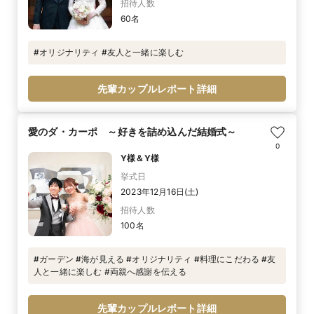
招待人数
60名
#オリジナリティ #友人と一緒に楽しむ
先輩カップルレポート詳細
愛のダ・カーポ ～好きを詰め込んだ結婚式～
0
Y様＆Y様
挙式日
2023年12月16日(土)
招待人数
100名
#ガーデン #海が見える #オリジナリティ #料理にこだわる #友
人と一緒に楽しむ #両親へ感謝を伝える
先輩カップルレポート詳細