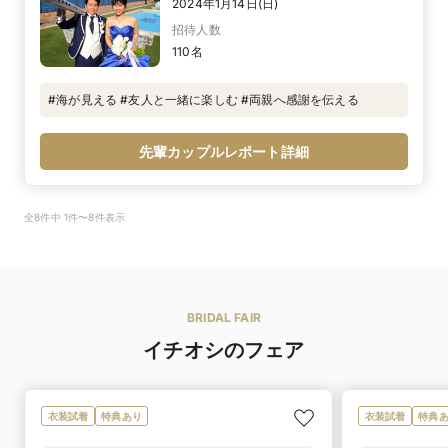
2024年1月14日(日)
招待人数
110名
#海が見える #友人と一緒に楽しむ #両親へ感謝を伝える
先輩カップルレポート詳細
全8件中 1件〜8件表示
BRIDAL FAIR
イチオシのフェア
衣装試着
特典あり
衣装試着
特典