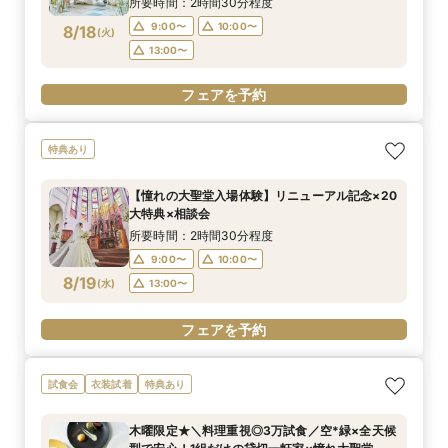
所要時間：2時間30分程度
17:00〜
17:00〜
17:00〜
17:00〜
9:00〜
10:00〜
8/18
(
火
)
フェアを予約
フェアを予約
フェアを予約
フェアを予約
13:00〜
フェアを予約
特典あり
【憧れの大聖堂入場体験】リニューアル記念×20
大特典×相談会
所要時間：2時間30分程度
9:00〜
10:00〜
8/19
(
水
)
13:00〜
フェアを予約
試食会
衣装試着
特典あり
木曜限定★＼料理重視◎3万試食／空*緑×全天候