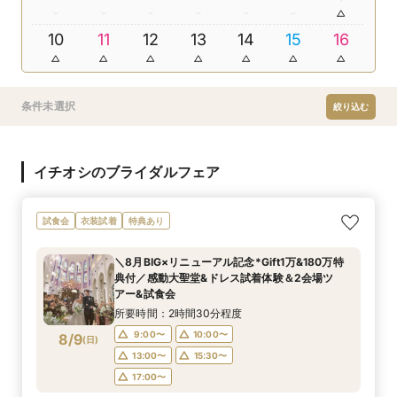
10
11
12
13
14
15
16
条件未選択
絞り込む
イチオシのブライダルフェア
試食会
衣装試着
特典あり
＼8月BIG×リニューアル記念*Gift1万&180万特
典付／感動大聖堂&ドレス試着体験＆2会場ツ
アー&試食会
所要時間：2時間30分程度
9:00〜
10:00〜
8/9
(
日
)
13:00〜
15:30〜
17:00〜