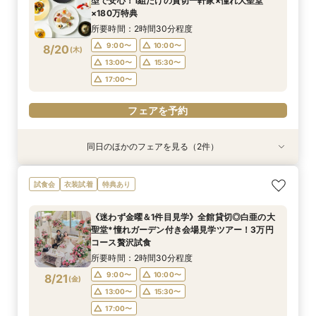
型で安心！1組だけの貸切一軒家×憧れ大聖堂
×180万特典
所要時間：2時間30分程度
9:00〜
10:00〜
8/20
(
木
)
13:00〜
15:30〜
17:00〜
フェアを予約
同日のほかのフェアを見る（2件）
試食会
試食会
特典あり
衣装試着
特典あり
<初見学に◎>じっくり相談会×大聖堂×上質空間
＼パパママ＆マタニティも安心★／ダンドリや予
試食会
衣装試着
特典あり
×絶品3万試食
算もイチから相談
所要時間：2時間30分程度
所要時間：2時間30分程度
《迷わず金曜＆1件目見学》全館貸切◎白亜の大
10:00〜
10:00〜
11:00〜
11:00〜
聖堂*憧れガーデン付き会場見学ツアー！3万円
8/20
8/20
コース贅沢試食
(
(
木
木
)
)
13:00〜
13:00〜
15:30〜
15:30〜
所要時間：2時間30分程度
17:00〜
17:00〜
9:00〜
10:00〜
8/21
(
金
)
フェアを予約
フェアを予約
13:00〜
15:30〜
17:00〜