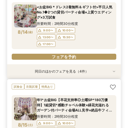
所要時間：2時間30分程度
所要時間：2時間30分程度
<お盆BIG＊ドレス2着無料＆ギフト付>平日人気
10:00〜
10:00〜
11:00〜
11:00〜
No.1◆2つの貸切パーティ会場×上質ウエディン
8/13
8/13
グ×3万試食
(
(
木
木
)
)
13:00〜
13:00〜
15:30〜
15:30〜
所要時間：2時間30分程度
17:00〜
17:00〜
9:00〜
10:00〜
8/14
(
金
)
フェアを予約
フェアを予約
13:00〜
15:30〜
17:00〜
フェアを予約
同日のほかのフェアを見る（4件）
試食会
試食会
試食会
特典あり
衣装試着
衣装試着
特典あり
特典あり
特典あり
【見積相談会】結婚式費用を抑えて挙げるコツを
＜料理重視の方へ◎＞こだわり抜いた記憶に残る
<初見学に◎>じっくり相談会×大聖堂×上質空間
【60分で知りたいことだけ♪】安心相談×会場見
試食会
衣装試着
特典あり
教えます♪
美食体験◇黒毛和牛3万試食付き！骨格診断＆お
×絶品3万試食
学★来館特典付き
似合いドレス提案も！
所要時間：2時間30分程度
所要時間：2時間30分程度
所要時間：1時間程度
年1*お盆BIG【卒花支持率◎土曜SP*180万優
所要時間：2時間30分程度
10:00〜
9:00〜
9:00〜
10:00〜
10:00〜
11:00〜
待】1組貸切*感動チャペル体験×緑花光溢れる
9:00〜
10:00〜
8/14
8/14
8/14
8/14
ガーデン付パーティ会場ALL見学×絶品牛フィレ
(
(
(
(
金
金
金
金
)
)
)
)
13:00〜
13:00〜
13:00〜
15:30〜
15:30〜
15:30〜
試食付
13:00〜
15:30〜
所要時間：2時間30分程度
17:00〜
17:00〜
17:00〜
17:00〜
9:00〜
10:00〜
8/15
(
土
)