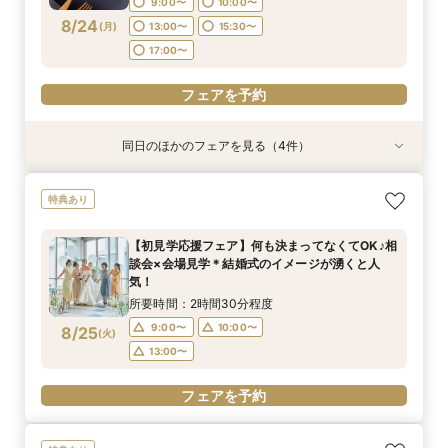
9:00〜
10:00〜
17:00〜
8/24
(
月
)
13:00〜
15:30〜
フェアを予約
フェアを予約
フェアを予約
フェアを予約
17:00〜
フェアを予約
フェアを予約
同日のほかのフェアを見る（4件）
試食会
試食会
特典あり
試食会
特典あり
衣装試着
衣装試着
特典あり
特典あり
<初見学に◎>じっくり相談会×大聖堂×上質空間
＼パパママ＆マタニティも安心★／ダンドリや予
【60分で知りたいことだけ♪】安心相談×会場見
【地元婚応援】北九州・筑豊出身or在住なら★自
特典あり
×絶品3万試食
算もイチから相談
学★来館特典付き
己負担ゼロ特典
所要時間：2時間30分程度
所要時間：2時間30分程度
所要時間：1時間程度
所要時間：2時間30分程度
【初見学応援フェア】何も決まってなくてOK♪相
10:00〜
10:00〜
9:00〜
9:00〜
10:00〜
10:00〜
11:00〜
11:00〜
談会×会場見学＊結婚式のイメージが湧くと人
8/24
8/24
8/24
8/24
気！
(
(
(
(
月
月
月
月
)
)
)
)
13:00〜
13:00〜
13:00〜
13:00〜
15:30〜
15:30〜
15:30〜
15:30〜
所要時間：2時間30分程度
17:00〜
17:00〜
17:00〜
17:00〜
9:00〜
10:00〜
8/25
(
火
)
フェアを予約
フェアを予約
フェアを予約
フェアを予約
13:00〜
フェアを予約