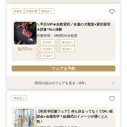
【見積相談会】結婚式費用を抑えて挙げるコツを
＜料理重視の方へ◎＞こだわり抜いた記憶に残る
【初見学におすすめ】贅沢和牛試食×大聖堂チャ
【徹底比較*2件目以降の方へ】見積相談×全館見
＼10～30名★邸宅貸切OK／プライベート挙式＆
試食会
衣装試着
特典あり
教えます♪
美食体験◇黒毛和牛3万試食付き！骨格診断＆お
ペル×模擬披露宴
学&国産牛試食付
家族婚相談×試食会
似合いドレス提案も！
所要時間：2時間30分程度
所要時間：2時間30分程度
所要時間：2時間30分程度
所要時間：2時間30分程度
＼平日VIP★全館貸切／永遠の大聖堂×貸切邸宅
所要時間：2時間30分程度
10:00〜
9:00〜
9:00〜
9:00〜
10:00〜
10:00〜
10:00〜
11:00〜
＆試食*ALL体験
9:00〜
10:00〜
8/16
8/16
8/16
8/16
8/16
(
(
(
(
(
日
日
日
日
日
)
)
)
)
)
13:00〜
13:00〜
13:00〜
13:00〜
15:30〜
15:30〜
15:30〜
15:30〜
所要時間：2時間30分程度
13:00〜
15:30〜
17:00〜
17:00〜
17:00〜
17:00〜
9:00〜
10:00〜
17:00〜
8/17
(
月
)
13:00〜
15:30〜
フェアを予約
フェアを予約
フェアを予約
フェアを予約
17:00〜
フェアを予約
フェアを予約
同日のほかのフェアを見る（4件）
試食会
試食会
特典あり
試食会
特典あり
衣装試着
衣装試着
特典あり
特典あり
<初見学に◎>じっくり相談会×大聖堂×上質空間
＼パパママ＆マタニティも安心★／ダンドリや予
【60分で知りたいことだけ♪】安心相談×会場見
【地元婚応援】北九州・筑豊出身or在住なら★自
特典あり
×絶品3万試食
算もイチから相談
学★来館特典付き
己負担ゼロ特典
所要時間：2時間30分程度
所要時間：2時間30分程度
所要時間：1時間程度
所要時間：2時間30分程度
【初見学応援フェア】何も決まってなくてOK♪相
10:00〜
10:00〜
9:00〜
9:00〜
10:00〜
10:00〜
11:00〜
11:00〜
談会×会場見学＊結婚式のイメージが湧くと人
8/17
8/17
8/17
8/17
気！
(
(
(
(
月
月
月
月
)
)
)
)
13:00〜
13:00〜
13:00〜
13:00〜
15:30〜
15:30〜
15:30〜
15:30〜