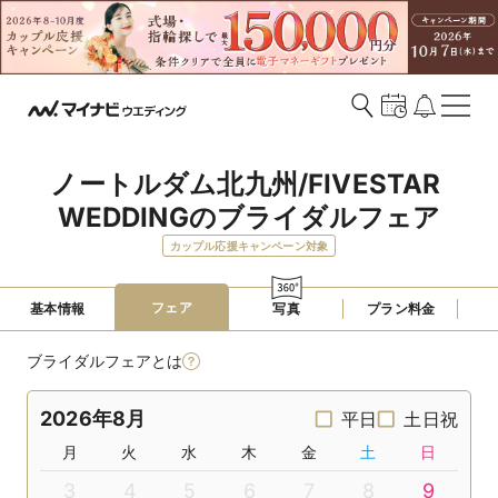
ノートルダム北九州/FIVESTAR 
WEDDINGのブライダルフェア
カップル応援キャンペーン対象
フェア
基本情報
写真
プラン料金
ブライダルフェアとは
2026年8月
平日
土日祝
月
火
水
木
金
土
日
3
4
5
6
7
8
9