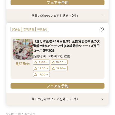
フェアを予約
同日のほかのフェアを見る（2件）
試食会
試食会
特典あり
衣装試着
特典あり
<初見学に◎>じっくり相談会×大聖堂×上質空間
＼パパママ＆マタニティも安心★／ダンドリや予
試食会
衣装試着
特典あり
×絶品3万試食
算もイチから相談
所要時間：2時間30分程度
所要時間：2時間30分程度
《迷わず金曜＆1件目見学》全館貸切◎白亜の大
10:00〜
10:00〜
11:00〜
11:00〜
聖堂*憧れガーデン付き会場見学ツアー！3万円
8/27
8/27
コース贅沢試食
(
(
木
木
)
)
13:00〜
13:00〜
15:30〜
15:30〜
所要時間：2時間30分程度
17:00〜
17:00〜
9:00〜
10:00〜
8/28
(
金
)
フェアを予約
フェアを予約
13:00〜
15:30〜
17:00〜
フェアを予約
同日のほかのフェアを見る（3件）
試食会
試食会
特典あり
衣装試着
特典あり
特典あり
【見積相談会】結婚式費用を抑えて挙げるコツを
<初見学に◎>じっくり相談会×大聖堂×上質空間
【60分で知りたいことだけ♪】安心相談×会場見
全84件中 1件〜20件表示