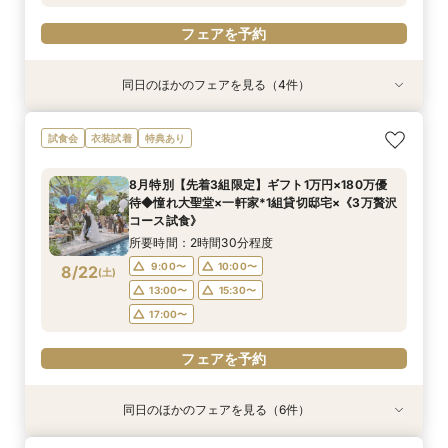
フェアを予約
同日のほかのフェアを見る（4件）
試食会
試食会
試食会
特典あり
衣装試着
衣装試着
特典あり
特典あり
特典あり
【見積相談会】結婚式費用を抑えて挙げるコツを
＜料理重視の方へ◎＞こだわり抜いた記憶に残る
<初見学に◎>じっくり相談会×大聖堂×上質空間
【60分で知りたいことだけ♪】安心相談×会場見
試食会
衣装試着
特典あり
教えます♪
美食体験◇黒毛和牛3万試食付き！骨格診断＆お
×絶品3万試食
学★来館特典付き
似合いドレス提案も！
所要時間：2時間30分程度
所要時間：2時間30分程度
所要時間：1時間程度
8月特別【先着3組限定】ギフト1万円×180万優
所要時間：2時間30分程度
10:00〜
9:00〜
9:00〜
10:00〜
10:00〜
11:00〜
待◆憧れ大聖堂×一軒家*1組貸切邸宅×《3万贅沢
9:00〜
10:00〜
8/21
8/21
8/21
8/21
コース試食》
(
(
(
(
金
金
金
金
)
)
)
)
13:00〜
13:00〜
13:00〜
15:30〜
15:30〜
15:30〜
13:00〜
15:30〜
所要時間：2時間30分程度
17:00〜
17:00〜
17:00〜
17:00〜
9:00〜
10:00〜
8/22
(
土
)
フェアを予約
フェアを予約
フェアを予約
13:00〜
15:30〜
フェアを予約
17:00〜
フェアを予約
同日のほかのフェアを見る（6件）
試食会
試食会
試食会
試食会
試食会
試食会
衣装試着
衣装試着
衣装試着
衣装試着
衣装試着
衣装試着
特典あり
特典あり
特典あり
特典あり
特典あり
特典あり