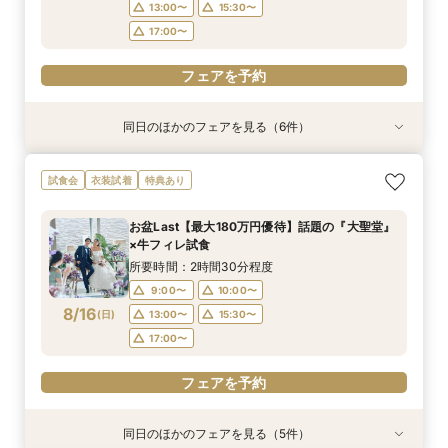
フェアを予約
フェアを予約
フェアを予約
13:00〜
15:30〜
フェアを予約
17:00〜
フェアを予約
同日のほかのフェアを見る（6件）
試食会
試食会
試食会
試食会
試食会
試食会
衣装試着
衣装試着
衣装試着
衣装試着
衣装試着
衣装試着
特典あり
特典あり
特典あり
特典あり
特典あり
特典あり
【見積相談会】結婚式費用を抑えて挙げるコツを
＜料理重視の方へ◎＞こだわり抜いた記憶に残る
【初見学におすすめ】贅沢和牛試食×大聖堂チャ
【徹底比較*2件目以降の方へ】見積相談×全館見
＼10～30名★邸宅貸切OK／プライベート挙式＆
＼パパママ＆マタニティも安心★／ダンドリや予
試食会
衣装試着
特典あり
教えます♪
美食体験◇黒毛和牛3万試食付き！骨格診断＆お
ペル×模擬披露宴
学&国産牛試食付
家族婚相談×試食会
算もイチから相談
似合いドレス提案も！
所要時間：2時間30分程度
所要時間：2時間30分程度
所要時間：2時間30分程度
所要時間：2時間30分程度
所要時間：2時間30分程度
お盆Last【最大180万円優待】話題の『大聖堂』
所要時間：2時間30分程度
10:00〜
10:00〜
9:00〜
9:00〜
9:00〜
10:00〜
10:00〜
10:00〜
11:00〜
11:00〜
×牛フィレ試食
9:00〜
10:00〜
8/15
8/15
8/15
8/15
8/15
8/15
(
(
(
(
(
(
土
土
土
土
土
土
)
)
)
)
)
)
13:00〜
13:00〜
13:00〜
13:00〜
13:00〜
15:30〜
15:30〜
15:30〜
15:30〜
15:30〜
所要時間：2時間30分程度
13:00〜
15:30〜
17:00〜
17:00〜
17:00〜
17:00〜
17:00〜
9:00〜
10:00〜
17:00〜
8/16
(
日
)
13:00〜
15:30〜
フェアを予約
フェアを予約
フェアを予約
フェアを予約
フェアを予約
17:00〜
フェアを予約
フェアを予約
同日のほかのフェアを見る（5件）
試食会
試食会
試食会
試食会
試食会
衣装試着
衣装試着
衣装試着
衣装試着
衣装試着
特典あり
特典あり
特典あり
特典あり
特典あり