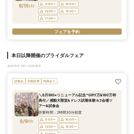
9:00〜
10:00〜
8/15
(
土
)
13:00〜
15:30〜
17:00〜
フェアを予約
本日以降開催のブライダルフェア
全84件中 1件〜20件表示
試食会
衣装試着
特典あり
＼8月BIG×リニューアル記念*Gift1万&180万特
典付／感動大聖堂&ドレス試着体験＆2会場ツ
アー&試食会
所要時間：2時間30分程度
9:00〜
10:00〜
8/9
(
日
)
13:00〜
15:30〜
17:00〜