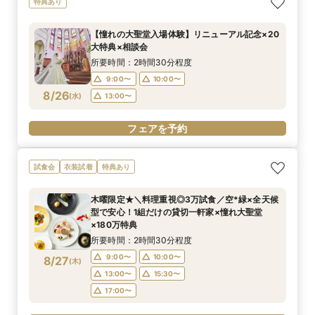
特典あり
【憧れの大聖堂入場体験】リニューアル記念×20
大特典×相談会
所要時間：2時間30分程度
9:00〜
10:00〜
8/26
(
水
)
13:00〜
フェアを予約
試食会
衣装試着
特典あり
木曜限定★＼料理重視◎3万試食／空*緑×全天候
型で安心！1組だけの貸切一軒家×憧れ大聖堂
×180万特典
所要時間：2時間30分程度
9:00〜
10:00〜
8/27
(
木
)
13:00〜
15:30〜
17:00〜