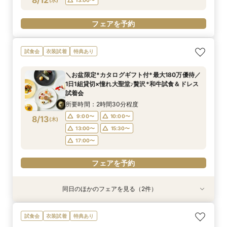
8/12
フェアを予約
フェアを予約
フェアを予約
フェアを予約
フェアを予約
フェアを予約
試食会
衣装試着
特典あり
＼お盆限定*カタログギフト付*最大180万優待／
1日1組貸切×憧れ大聖堂♪贅沢*和牛試食＆ドレス
試着会
所要時間：2時間30分程度
9:00〜
10:00〜
8/13
(
木
)
13:00〜
15:30〜
17:00〜
フェアを予約
同日のほかのフェアを見る（2件）
試食会
試食会
特典あり
衣装試着
特典あり
<初見学に◎>じっくり相談会×大聖堂×上質空間
＼パパママ＆マタニティも安心★／ダンドリや予
試食会
衣装試着
特典あり
×絶品3万試食
算もイチから相談