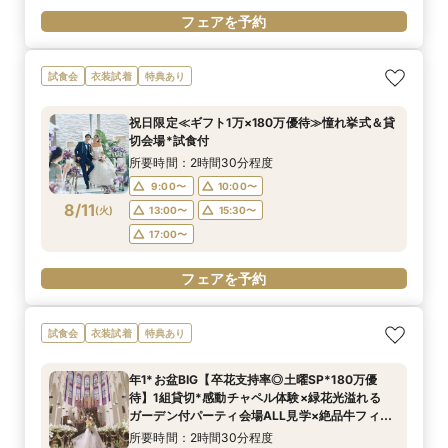
フェアを予約
試食会
衣装試着
特典あり
祝日限定≪ギフト1万×180万優待≫憧れ挙式＆貸
切会場*試食付
所要時間：2時間30分程度
9:00〜
10:00〜
8/11
(
火
)
13:00〜
15:30〜
17:00〜
フェアを予約
試食会
衣装試着
特典あり
年1*お盆BIG【卒花支持率◎土曜SP*180万優
待】1組貸切*感動チャペル体験×緑花光溢れる
ガーデン付パーティ会場ALL見学×絶品牛フィレ
試食付
所要時間：2時間30分程度