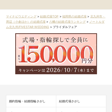
市・周辺（小倉ほ
か）
周辺（博多・天神
ほか）
か）
ほか）
マイナビウエディング
>
結婚式場TOP
>
福岡県の結婚式場
>
北九州市・
周辺（小倉ほか）の結婚式場
>
八幡の結婚式場ランキング
>
ノートルダ
ム北九州/FIVESTAR WEDDING
>
ブライダルフェア
婚約指輪・結婚指輪さがし
結婚式場さがし