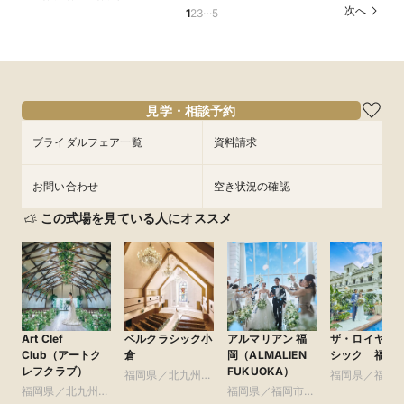
教えます♪
×絶品3万試食
学★来館特典付き
…
次へ
1
2
3
5
所要時間：2時間30分程度
所要時間：2時間30分程度
所要時間：1時間程度
10:00〜
9:00〜
9:00〜
10:00〜
10:00〜
11:00〜
8/28
8/28
8/28
(
(
(
金
金
金
)
)
)
13:00〜
13:00〜
13:00〜
15:30〜
15:30〜
15:30〜
17:00〜
17:00〜
17:00〜
見学・相談予約
フェアを予約
フェアを予約
フェアを予約
ブライダルフェア一覧
資料請求
お問い合わせ
空き状況の確認
この式場を見ている人にオススメ
Art Clef
ベルクラシック小
アルマリアン 福
ザ・ロイヤル
Club（アートク
倉
岡（ALMALIEN
シック 福岡
レフクラブ）
FUKUOKA）
福岡県／北九州
福岡県／福岡
福岡県／北九州
市・周辺（小倉ほ
福岡県／福岡市・
周辺（博多・