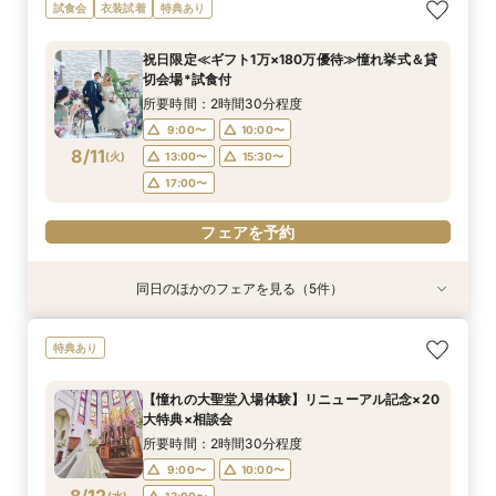
<初見学に◎>じっくり相談会×大聖堂×上質空間
＼パパママ＆マタニティも安心★／ダンドリや予
【60分で知りたいことだけ♪】安心相談×会場見
【地元婚応援】北九州・筑豊出身or在住なら★自
試食会
衣装試着
特典あり
×絶品3万試食
算もイチから相談
学★来館特典付き
己負担ゼロ特典
所要時間：2時間30分程度
所要時間：2時間30分程度
所要時間：1時間程度
所要時間：2時間30分程度
祝日限定≪ギフト1万×180万優待≫憧れ挙式＆貸
10:00〜
10:00〜
9:00〜
9:00〜
10:00〜
10:00〜
11:00〜
11:00〜
切会場*試食付
8/10
8/10
8/10
8/10
(
(
(
(
月
月
月
月
)
)
)
)
13:00〜
13:00〜
13:00〜
13:00〜
15:30〜
15:30〜
15:30〜
15:30〜
所要時間：2時間30分程度
17:00〜
17:00〜
17:00〜
17:00〜
9:00〜
10:00〜
8/11
(
火
)
13:00〜
15:30〜
フェアを予約
フェアを予約
フェアを予約
フェアを予約
17:00〜
フェアを予約
同日のほかのフェアを見る（5件）
試食会
試食会
試食会
試食会
試食会
衣装試着
衣装試着
衣装試着
衣装試着
衣装試着
特典あり
特典あり
特典あり
特典あり
特典あり
【見積相談会】結婚式費用を抑えて挙げるコツを
＜料理重視の方へ◎＞こだわり抜いた記憶に残る
【初見学におすすめ】贅沢和牛試食×大聖堂チャ
【徹底比較*2件目以降の方へ】見積相談×全館見
＼10～30名★邸宅貸切OK／プライベート挙式＆
特典あり
教えます♪
美食体験◇黒毛和牛3万試食付き！骨格診断＆お
ペル×模擬披露宴
学&国産牛試食付
家族婚相談×試食会
似合いドレス提案も！
所要時間：2時間30分程度
所要時間：2時間30分程度
所要時間：2時間30分程度
所要時間：2時間30分程度
【憧れの大聖堂入場体験】リニューアル記念×20
所要時間：2時間30分程度
10:00〜
9:00〜
9:00〜
9:00〜
10:00〜
10:00〜
10:00〜
11:00〜
大特典×相談会
9:00〜
10:00〜
8/11
8/11
8/11
8/11
8/11
(
(
(
(
(
火
火
火
火
火
)
)
)
)
)
13:00〜
13:00〜
13:00〜
13:00〜
15:30〜
15:30〜
15:30〜
15:30〜
所要時間：2時間30分程度
13:00〜
15:30〜
17:00〜
17:00〜
17:00〜
17:00〜
9:00〜
10:00〜
17:00〜
(
水
)
13:00〜