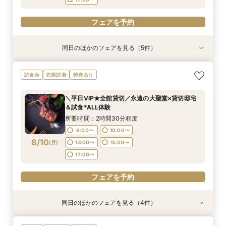
フェアを予約
同日のほかのフェアを見る（5件）
試食会
試食会
試食会
試食会
試食会
衣装試着
衣装試着
衣装試着
衣装試着
衣装試着
特典あり
特典あり
特典あり
特典あり
特典あり
【見積相談会】結婚式費用を抑えて挙げるコツを
＜料理重視の方へ◎＞こだわり抜いた記憶に残る
【初見学におすすめ】贅沢和牛試食×大聖堂チャ
【徹底比較*2件目以降の方へ】見積相談×全館見
＼10～30名★邸宅貸切OK／プライベート挙式＆
試食会
衣装試着
特典あり
教えます♪
美食体験◇黒毛和牛3万試食付き！骨格診断＆お
ペル×模擬披露宴
学&国産牛試食付
家族婚相談×試食会
似合いドレス提案も！
所要時間：2時間30分程度
所要時間：2時間30分程度
所要時間：2時間30分程度
所要時間：2時間30分程度
＼平日VIP★全館貸切／永遠の大聖堂×貸切邸宅
所要時間：2時間30分程度
10:00〜
9:00〜
9:00〜
9:00〜
10:00〜
10:00〜
10:00〜
11:00〜
＆試食*ALL体験
9:00〜
10:00〜
8/9
8/9
8/9
8/9
8/9
(
(
(
(
(
日
日
日
日
日
)
)
)
)
)
13:00〜
13:00〜
13:00〜
13:00〜
15:30〜
15:30〜
15:30〜
15:30〜
所要時間：2時間30分程度
13:00〜
15:30〜
17:00〜
17:00〜
17:00〜
17:00〜
9:00〜
10:00〜
17:00〜
8/10
(
月
)
13:00〜
15:30〜
フェアを予約
フェアを予約
フェアを予約
フェアを予約
17:00〜
フェアを予約
フェアを予約
同日のほかのフェアを見る（4件）
試食会
試食会
特典あり
試食会
特典あり
衣装試着
衣装試着
特典あり
特典あり