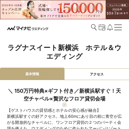
ラグナスイート新横浜　ホテル＆ウ
エディング
基本情報
アクセス
＼ 150万円特典×ギフト付き／新横浜駅すぐ！天
空チャペル×贅沢なフロア貸切会場
【ゲストハウスの貸切感とホテルの安心感が融合】
新横浜駅すぐの好アクセス。地上60mにあり目の前に青空が広
がる開放的なチャペルに、ワンフロア貸切の２つのパーティ会
場を備えた、ウエディングのために作られたアーバンリゾート