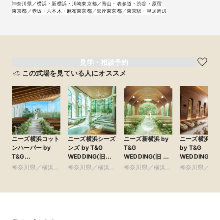
神奈川県／横浜・新横浜・川崎
東京都／青山・表参道・渋谷・原宿
東京都／赤坂・六本木・麻布
東京都／銀座
東京都／東京駅・皇居周辺
見学・相談予約
この式場を見ている人にオススメ
ニーズ横浜コット
ニーズ横浜シーズ
ニーズ新横浜 by
ニーズ横浜元
ンハーバー by
ンズ by T&G
T&G
by T&G
T&G
WEDDING(旧
WEDDING(旧 ア
WEDDING(旧
WEDDING(旧
ザ・シーズンズ)
クアテラス迎賓館
手迎賓館 横浜)
神奈川県／横浜・
神奈川県／横浜・
神奈川県／横浜・
神奈川県／み
コットンハーバー
新横浜)
新横浜・川崎
新横浜・川崎
新横浜・川崎
みらい・桜木
クラブ 横浜)
山手・山下町
内