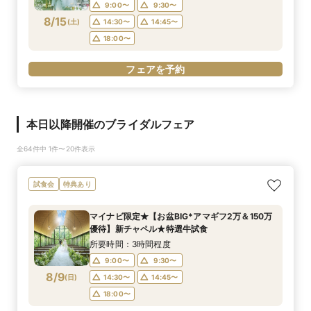
9:00〜
9:30〜
8/15
(
土
)
14:30〜
14:45〜
18:00〜
フェアを予約
本日以降開催のブライダルフェア
全64件中 1件〜20件表示
試食会
特典あり
マイナビ限定★【お盆BIG*アマギフ2万＆150万
優待】新チャペル★特選牛試食
所要時間：3時間程度
9:00〜
9:30〜
8/9
(
日
)
14:30〜
14:45〜
18:00〜