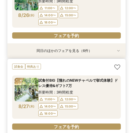
8/23
8/23
8/23
8/23
8/23
8/23
所要時間：3時間程度
18:00〜
18:00〜
18:00〜
18:00〜
18:00〜
11:00〜
12:00〜
フェアを予約
8/26
(
水
)
14:00〜
15:00〜
フェアを予約
フェアを予約
フェアを予約
フェアを予約
フェアを予約
18:00〜
フェアを予約
同日のほかのフェアを見る（6件）
試食会
試食会
試食会
特典あり
試食会
試食会
特典あり
特典あり
特典あり
特典あり
特典あり
【2件目以降の見学OK】貸切Wフル体験×豪華試
即決ナシ★予算のリアル大公開！本番コーデ×ミ
ギフト7万付【初めての見学に】全館ALL体験*見
【お気軽◎オンライン相談会】スマホで簡単！豪
【10名から全館貸切OK】ミシュラン試食付*少
7万GIFT付【料理重視必見】豪華ミシュラン試食
試食会
特典あり
食×お見積り比較
シュラン試食体験
積相談＆絶品試食
華10大特典付き
人数婚ALL体験
×貸切邸宅W体験
所要時間：3時間程度
所要時間：3時間程度
所要時間：3時間程度
所要時間：1時間程度
所要時間：3時間程度
所要時間：3時間程度
試食付BIG【憧れのNEWチャペルで挙式体験】ド
13:00〜
11:00〜
11:00〜
11:00〜
11:00〜
11:00〜
12:00〜
12:00〜
12:00〜
14:30〜
12:00〜
12:00〜
レス優待&ギフト7万
8/26
8/26
8/26
8/26
8/26
8/26
(
(
(
(
(
(
水
水
水
水
水
水
)
)
)
)
)
)
14:00〜
14:00〜
14:00〜
16:00〜
14:00〜
14:00〜
15:00〜
15:00〜
15:00〜
15:00〜
15:00〜
17:30〜
所要時間：3時間程度
18:00〜
18:00〜
18:00〜
18:00〜
18:00〜
11:00〜
12:00〜
フェアを予約
8/27
(
木
)
14:00〜
15:00〜
フェアを予約
フェアを予約
フェアを予約
フェアを予約
フェアを予約
18:00〜
フェアを予約