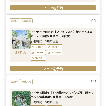
フェアを予約
試食会
特典あり
マイナビ祝日限定【アマギフ2万】新チャペル&
ガーデン体験×豪華コース試食
所要時間：3時間程度
9:00〜
9:30〜
8/11
(
火
)
14:30〜
14:45〜
18:00〜
フェアを予約
試食会
特典あり
マイナビ限定!!【お盆最終*アマギフ2万】新チャ
ペル＆演出体験×豪華コース試食
所要時間：3時間程度