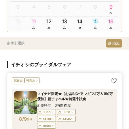
3
4
5
6
7
8
9
10
11
12
13
14
15
16
条件未選択
絞り込む
イチオシのブライダルフェア
試食会
特典あり
マイナビ限定★【お盆BIG*アマギフ2万＆150万
優待】新チャペル★特選牛試食
所要時間：3時間程度
9:00〜
9:30〜
8/9
(
日
)
14:30〜
14:45〜
18:00〜