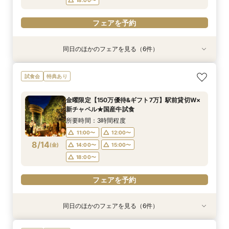
フェアを予約
同日のほかのフェアを見る（6件）
試食会
試食会
試食会
特典あり
試食会
試食会
特典あり
特典あり
特典あり
特典あり
特典あり
【2件目以降の見学OK】貸切Wフル体験×豪華試
即決ナシ★予算のリアル大公開！本番コーデ×ミ
ギフト7万付【初めての見学に】全館ALL体験*見
【お気軽◎オンライン相談会】スマホで簡単！豪
【10名から全館貸切OK】ミシュラン試食付*少
7万GIFT付【料理重視必見】豪華ミシュラン試食
試食会
特典あり
食×お見積り比較
シュラン試食体験
積相談＆絶品試食
華10大特典付き
人数婚ALL体験
×貸切邸宅W体験
所要時間：3時間程度
所要時間：3時間程度
所要時間：3時間程度
所要時間：1時間程度
所要時間：3時間程度
所要時間：3時間程度
金曜限定【150万優待&ギフト7万】駅前貸切W×
13:00〜
11:00〜
11:00〜
11:00〜
11:00〜
11:00〜
12:00〜
12:00〜
12:00〜
14:30〜
12:00〜
12:00〜
新チャペル★国産牛試食
8/13
8/13
8/13
8/13
8/13
8/13
(
(
(
(
(
(
木
木
木
木
木
木
)
)
)
)
)
)
14:00〜
14:00〜
14:00〜
16:00〜
14:00〜
14:00〜
15:00〜
15:00〜
15:00〜
15:00〜
15:00〜
17:30〜
所要時間：3時間程度
18:00〜
18:00〜
18:00〜
18:00〜
18:00〜
11:00〜
12:00〜
フェアを予約
8/14
(
金
)
14:00〜
15:00〜
フェアを予約
フェアを予約
フェアを予約
フェアを予約
フェアを予約
18:00〜
フェアを予約
同日のほかのフェアを見る（6件）
試食会
試食会
試食会
特典あり
試食会
試食会
特典あり
特典あり
特典あり
特典あり
特典あり