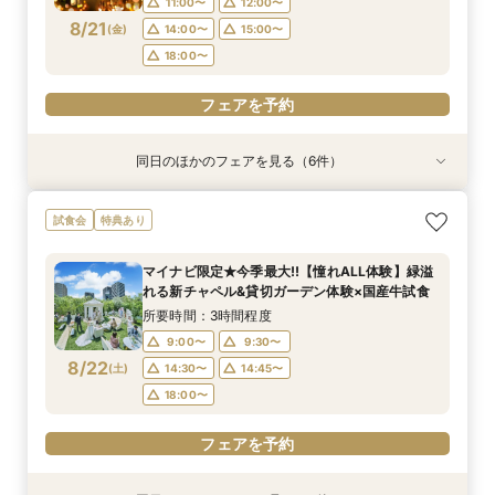
11:00〜
12:00〜
フェアを予約
8/21
(
金
)
14:00〜
15:00〜
フェアを予約
フェアを予約
フェアを予約
フェアを予約
フェアを予約
18:00〜
フェアを予約
同日のほかのフェアを見る（6件）
試食会
試食会
試食会
特典あり
試食会
試食会
特典あり
特典あり
特典あり
特典あり
特典あり
【2件目以降の見学OK】貸切Wフル体験×豪華試
即決ナシ★予算のリアル大公開！本番コーデ×ミ
ギフト7万付【初めての見学に】全館ALL体験*見
【お気軽◎オンライン相談会】スマホで簡単！豪
【10名から全館貸切OK】ミシュラン試食付*少
7万GIFT付【料理重視必見】豪華ミシュラン試食
試食会
特典あり
食×お見積り比較
シュラン試食体験
積相談＆絶品試食
華10大特典付き
人数婚ALL体験
×貸切邸宅W体験
所要時間：3時間程度
所要時間：3時間程度
所要時間：3時間程度
所要時間：1時間程度
所要時間：3時間程度
所要時間：3時間程度
マイナビ限定★今季最大!!【憧れALL体験】緑溢
13:00〜
11:00〜
11:00〜
11:00〜
11:00〜
11:00〜
12:00〜
12:00〜
12:00〜
14:30〜
12:00〜
12:00〜
れる新チャペル&貸切ガーデン体験×国産牛試食
8/21
8/21
8/21
8/21
8/21
8/21
(
(
(
(
(
(
金
金
金
金
金
金
)
)
)
)
)
)
14:00〜
14:00〜
14:00〜
16:00〜
14:00〜
14:00〜
15:00〜
15:00〜
15:00〜
15:00〜
15:00〜
17:30〜
所要時間：3時間程度
18:00〜
18:00〜
18:00〜
18:00〜
18:00〜
9:00〜
9:30〜
フェアを予約
8/22
(
土
)
14:30〜
14:45〜
フェアを予約
フェアを予約
フェアを予約
フェアを予約
フェアを予約
18:00〜
フェアを予約