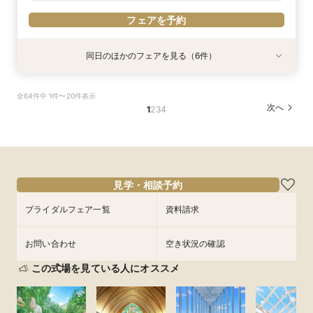
フェアを予約
同日のほかのフェアを見る（6件）
試食会
試食会
試食会
特典あり
試食会
試食会
特典あり
特典あり
特典あり
特典あり
特典あり
【2件目以降の見学OK】貸切Wフル体験×豪華試
即決ナシ★予算のリアル大公開！本番コーデ×ミ
ギフト7万付【初めての見学に】全館ALL体験*見
【お気軽◎オンライン相談会】スマホで簡単！豪
【10名から全館貸切OK】ミシュラン試食付*少
7万GIFT付【料理重視必見】豪華ミシュラン試食
全64件中 1件〜20件表示
食×お見積り比較
シュラン試食体験
積相談＆絶品試食
華10大特典付き
人数婚ALL体験
×貸切邸宅W体験
次へ
1
2
3
4
所要時間：3時間程度
所要時間：3時間程度
所要時間：3時間程度
所要時間：1時間程度
所要時間：3時間程度
所要時間：3時間程度
13:00〜
11:00〜
11:00〜
11:00〜
11:00〜
11:00〜
12:00〜
12:00〜
12:00〜
14:30〜
12:00〜
12:00〜
9/4
9/4
9/4
9/4
9/4
9/4
(
(
(
(
(
(
金
金
金
金
金
金
)
)
)
)
)
)
14:00〜
14:00〜
14:00〜
16:00〜
14:00〜
14:00〜
15:00〜
15:00〜
15:00〜
15:00〜
15:00〜
17:30〜
18:00〜
18:00〜
18:00〜
18:00〜
18:00〜
フェアを予約
見学・相談予約
フェアを予約
フェアを予約
フェアを予約
フェアを予約
フェアを予約
ブライダルフェア一覧
資料請求
お問い合わせ
空き状況の確認
この式場を見ている人にオススメ