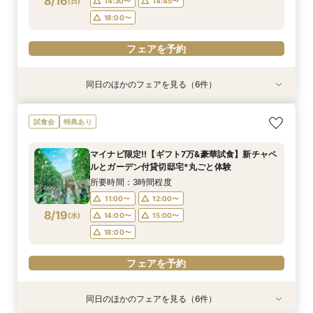
8/16
(
日
)
14:30〜
14:45〜
フェアを予約
フェアを予約
フェアを予約
フェアを予約
フェアを予約
18:00〜
フェアを予約
同日のほかのフェアを見る（6件）
試食会
試食会
試食会
試食会
試食会
特典あり
特典あり
特典あり
特典あり
特典あり
特典あり
ギフト7万付【初めての見学に】全館ALL体験*見
即決ナシ★予算のリアル大公開！本番コーデ×ミ
【2件目以降の見学OK】貸切Wフル体験×豪華試
7万GIFT付【料理重視必見】豪華ミシュラン試食
【10名から全館貸切OK】ミシュラン試食付*少
【お気軽◎オンライン相談会】スマホで簡単！豪
試食会
特典あり
積相談＆絶品試食
シュラン試食体験
食×お見積り比較
×貸切邸宅W体験
人数婚ALL体験
華10大特典付き
所要時間：3時間程度
所要時間：3時間程度
所要時間：3時間程度
所要時間：3時間程度
所要時間：3時間程度
所要時間：1時間程度
マイナビ限定!!【ギフト7万&豪華試食】新チャペ
10:30〜
9:00〜
9:00〜
9:00〜
9:00〜
9:00〜
12:00〜
9:30〜
9:30〜
9:30〜
9:30〜
9:30〜
ルとガーデン付貸切邸宅*丸ごと体験
8/16
8/16
8/16
8/16
8/16
8/16
(
(
(
(
(
(
日
日
日
日
日
日
)
)
)
)
)
)
14:30〜
14:30〜
14:30〜
14:30〜
14:30〜
15:30〜
14:45〜
14:45〜
14:45〜
14:45〜
14:45〜
17:00〜
所要時間：3時間程度
18:00〜
18:00〜
18:00〜
18:00〜
18:00〜
11:00〜
12:00〜
フェアを予約
8/19
(
水
)
14:00〜
15:00〜
フェアを予約
フェアを予約
フェアを予約
フェアを予約
フェアを予約
18:00〜
フェアを予約
同日のほかのフェアを見る（6件）
試食会
試食会
試食会
特典あり
試食会
試食会
特典あり
特典あり
特典あり
特典あり
特典あり