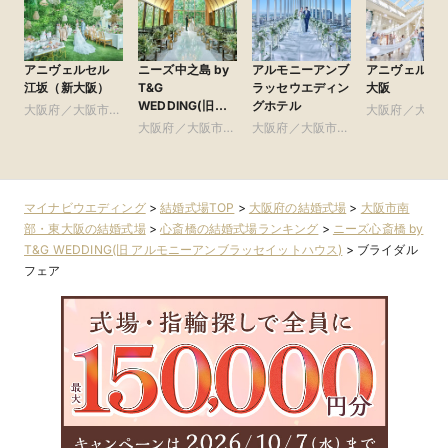
アニヴェルセル
ニーズ中之島 by
アルモニーアンブ
アニヴェルセ
江坂（新大阪）
T&G
ラッセウエディン
大阪
WEDDING(旧
グホテル
大阪府／大阪市北
大阪府／大阪
アーセンティア迎
部・北摂・京阪
大阪府／大阪市北
大阪府／大阪市北
部・東大阪
賓館 大阪)
部・北摂・京阪
部・北摂・京阪
マイナビウエディング
>
結婚式場TOP
>
大阪府の結婚式場
>
大阪市南
部・東大阪の結婚式場
>
心斎橋の結婚式場ランキング
>
ニーズ心斎橋 by
T&G WEDDING(旧 アルモニーアンブラッセイットハウス)
>
ブライダル
フェア