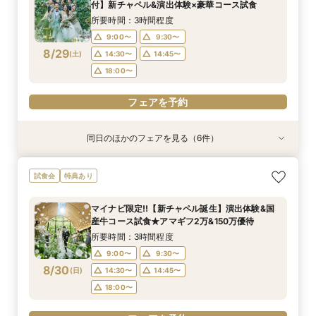
13:00〜
11:00〜
11:00〜
11:00〜
11:00〜
11:00〜
12:00〜
12:00〜
12:00〜
14:30〜
12:00〜
12:00〜
付】新チャペル&演出体験×豪華コース試食
8/28
8/28
8/28
8/28
8/28
8/28
(
(
(
(
(
(
金
金
金
金
金
金
)
)
)
)
)
)
14:00〜
14:00〜
14:00〜
16:00〜
14:00〜
14:00〜
15:00〜
15:00〜
15:00〜
15:00〜
15:00〜
17:30〜
所要時間：3時間程度
18:00〜
18:00〜
18:00〜
18:00〜
18:00〜
9:00〜
9:30〜
フェアを予約
8/29
(
土
)
14:30〜
14:45〜
フェアを予約
フェアを予約
フェアを予約
フェアを予約
フェアを予約
18:00〜
フェアを予約
同日のほかのフェアを見る（6件）
試食会
試食会
試食会
試食会
試食会
特典あり
特典あり
特典あり
特典あり
特典あり
特典あり
動画あり
ギフト7万付【初めての見学に】全館ALL体験*見
即決ナシ★予算のリアル大公開！本番コーデ×ミ
【2件目以降の見学OK】貸切Wフル体験×豪華試
【10名から全館貸切OK】ミシュラン試食付*少
7万GIFT付【料理重視必見】豪華ミシュラン試食
【お気軽◎オンライン相談会】スマホで簡単！豪
試食会
特典あり
積相談＆絶品試食
シュラン試食体験
食×お見積り比較
人数婚ALL体験
×貸切邸宅W体験
華10大特典付き
所要時間：3時間程度
所要時間：3時間程度
所要時間：3時間程度
所要時間：3時間程度
所要時間：3時間程度
所要時間：1時間程度
マイナビ限定!!【新チャペル誕生】演出体験&国
10:30〜
9:00〜
9:00〜
9:00〜
9:00〜
9:00〜
12:00〜
9:30〜
9:30〜
9:30〜
9:30〜
9:30〜
産牛コース試食★アマギフ2万&150万優待
8/29
8/29
8/29
8/29
8/29
8/29
(
(
(
(
(
(
土
土
土
土
土
土
)
)
)
)
)
)
14:30〜
14:30〜
14:30〜
14:30〜
14:30〜
15:30〜
14:45〜
14:45〜
14:45〜
14:45〜
14:45〜
17:00〜
所要時間：3時間程度
18:00〜
18:00〜
18:00〜
18:00〜
18:00〜
9:00〜
9:30〜
フェアを予約
8/30
(
日
)
14:30〜
14:45〜
フェアを予約
フェアを予約
フェアを予約
フェアを予約
フェアを予約
18:00〜