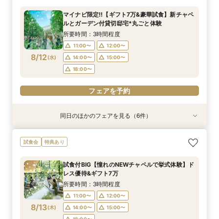
所要時間：3時間程度
所要時間：3時間程度
所要時間：3時間程度
所要時間：3時間程度
所要時間：3時間程度
所要時間：1時間程度
マイナビ限定!!【ギフト7万&豪華試食】新チャペ
10:30〜
9:00〜
9:00〜
9:00〜
9:00〜
9:00〜
12:00〜
9:30〜
9:30〜
9:30〜
9:30〜
9:30〜
ルとガーデン付貸切邸宅*丸ごと体験
8/11
8/11
8/11
8/11
8/11
8/11
(
(
(
(
(
(
火
火
火
火
火
火
)
)
)
)
)
)
14:30〜
14:30〜
14:30〜
14:30〜
14:30〜
15:30〜
14:45〜
14:45〜
14:45〜
14:45〜
14:45〜
17:00〜
所要時間：3時間程度
18:00〜
18:00〜
18:00〜
18:00〜
18:00〜
11:00〜
12:00〜
フェアを予約
8/12
(
水
)
14:00〜
15:00〜
フェアを予約
フェアを予約
フェアを予約
フェアを予約
フェアを予約
18:00〜
フェアを予約
同日のほかのフェアを見る（6件）
試食会
試食会
試食会
特典あり
試食会
試食会
特典あり
特典あり
特典あり
特典あり
特典あり
【2件目以降の見学OK】貸切Wフル体験×豪華試
即決ナシ★予算のリアル大公開！本番コーデ×ミ
ギフト7万付【初めての見学に】全館ALL体験*見
【お気軽◎オンライン相談会】スマホで簡単！豪
【10名から全館貸切OK】ミシュラン試食付*少
7万GIFT付【料理重視必見】豪華ミシュラン試食
試食会
特典あり
食×お見積り比較
シュラン試食体験
積相談＆絶品試食
華10大特典付き
人数婚ALL体験
×貸切邸宅W体験
所要時間：3時間程度
所要時間：3時間程度
所要時間：3時間程度
所要時間：1時間程度
所要時間：3時間程度
所要時間：3時間程度
試食付BIG【憧れのNEWチャペルで挙式体験】ド
13:00〜
11:00〜
11:00〜
11:00〜
11:00〜
11:00〜
12:00〜
12:00〜
12:00〜
14:30〜
12:00〜
12:00〜
レス優待&ギフト7万
8/12
8/12
8/12
8/12
8/12
8/12
(
(
(
(
(
(
水
水
水
水
水
水
)
)
)
)
)
)
14:00〜
14:00〜
14:00〜
16:00〜
14:00〜
14:00〜
15:00〜
15:00〜
15:00〜
15:00〜
15:00〜
17:30〜
所要時間：3時間程度
18:00〜
18:00〜
18:00〜
18:00〜
18:00〜
11:00〜
12:00〜
フェアを予約
8/13
(
木
)
14:00〜
15:00〜
フェアを予約
フェアを予約
フェアを予約
フェアを予約
フェアを予約
18:00〜