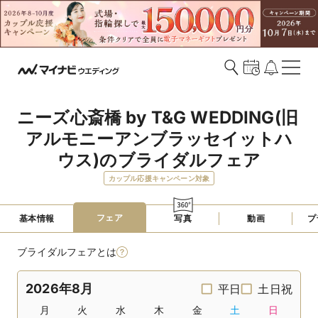
ニーズ心斎橋 by T&G WEDDING(旧 
アルモニーアンブラッセイットハ
ウス)のブライダルフェア
カップル応援キャンペーン対象
フェア
基本情報
写真
動画
プ
ブライダルフェアとは
2026年8月
平日
土日祝
月
火
水
木
金
土
日