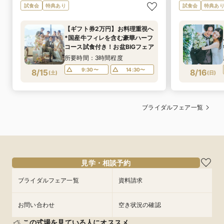
試食会
特典あり
試食会
特典あ
【ギフト券2万円】お料理重視へ
*国産牛フィレを含む豪華ハーフ
コース試食付き！お盆BIGフェア
所要時間：3時間程度
9:30〜
14:30〜
8/15
8/16
(
土
)
(
日
)
ブライダルフェア一覧
見学・相談予約
ブライダルフェア一覧
資料請求
お問い合わせ
空き状況の確認
この式場を見ている人にオススメ