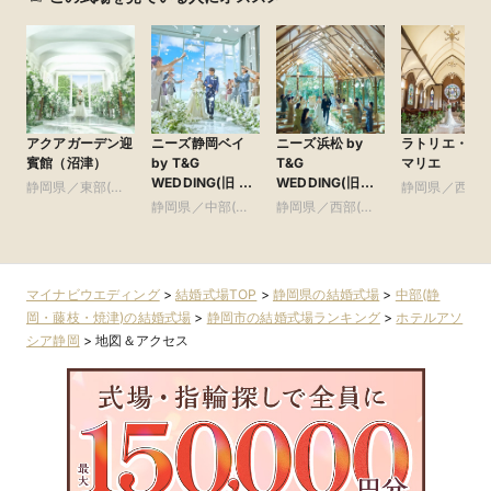
アクアガーデン迎
ニーズ静岡ベイ
ニーズ浜松 by
ラトリエ・ド
賓館（沼津）
by T&G
T&G
マリエ
WEDDING(旧 ベ
WEDDING(旧
静岡県／東部(富
静岡県／西部(
イサイド迎賓館
アーセンティア迎
士・沼津・御殿
静岡県／中部(静
静岡県／西部(浜
松・磐田・掛川
静岡)
賓館 浜松)
場)
岡・藤枝・焼津)
松・磐田・掛川)
マイナビウエディング
>
結婚式場TOP
>
静岡県の結婚式場
>
中部(静
岡・藤枝・焼津)の結婚式場
>
静岡市の結婚式場ランキング
>
ホテルアソ
シア静岡
>
地図＆アクセス