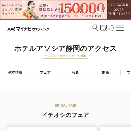
ホテルアソシア静岡のアクセス
カップル応援キャンペーン対象
基本情報
フェア
写真
動画
プ
BRIDAL FAIR
イチオシのフェア