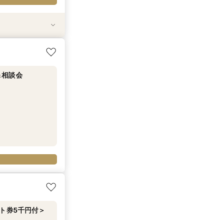
＆相談会
試食＆少人数会場
＆信州国産牛など
＆相談会
ト券5千円付＞