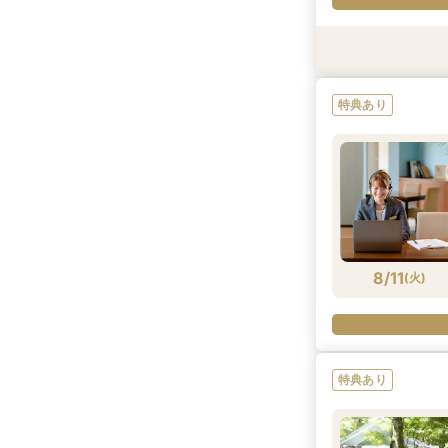
特典あり
試食会
試食会
特典あり
特典あり
特典あり
8/9
8/9
8/9
(
(
(
日
日
日
)
)
)
8/11
(
火
)
特典あり