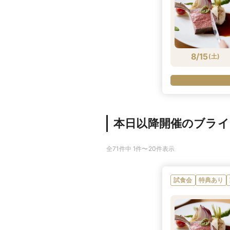
8/15
(
土
)
本日以降開催のブラ
全71件中 1件〜20件表示
試食会
特典あり