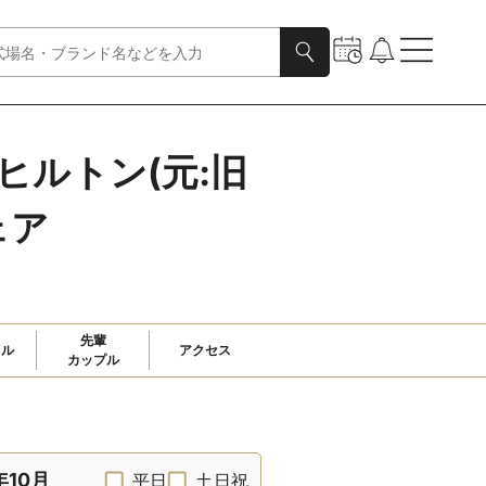
ヒルトン(元:旧
ェア
先輩

ャル
アクセス
カップル
年10月
平日
土日祝