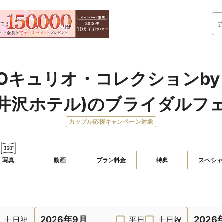
YOキュリオ・コレクションby
井沢ホテル)のブライダルフ
カップル応援キャンペーン対象
写真
動画
プラン料金
特典
スペシ
2026年9月
2026
土日祝
平日
土日祝