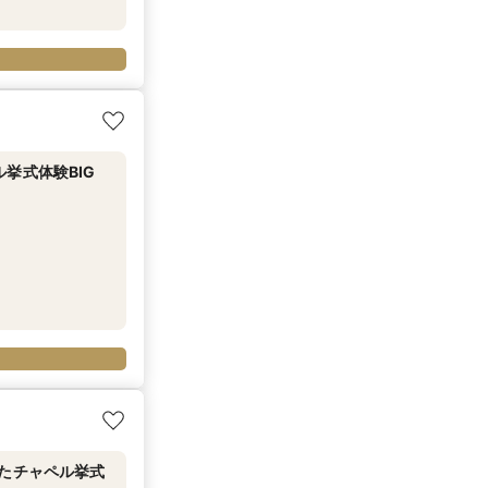
挙式体験BIG
れたチャペル挙式