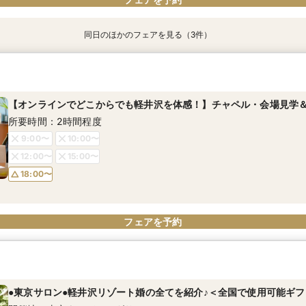
同日のほかのフェアを見る（3件）
【オンラインでどこからでも軽井沢を体感！】チャペル・会場見学
【2～30名の少人数でご検討の方へ】初見学にも◎3万円相当*絶品
【マイナビ限定特典付き】長野在住の方へ◎＞県民限定プラン紹介
見学♪マイナビ限定付BIGフェア
3万円相当の豪華試食＆チャペル挙式体験
所要時間：2時間程度
所要時間：3時間程度
所要時間：3時間程度
【オンラインでどこからでも軽井沢を体感！】チャペル・会場見学
9:00〜
10:00〜
9:00〜
9:00〜
9:45〜
9:45〜
所要時間：2時間程度
12:00〜
15:00〜
13:15〜
13:15〜
9:00〜
10:00〜
18:00〜
12:00〜
15:00〜
18:00〜
フェアを予約
フェアを予約
フェアを予約
フェアを予約
●東京サロン●軽井沢リゾート婚の全てを紹介♪＜全国で使用可能ギフ