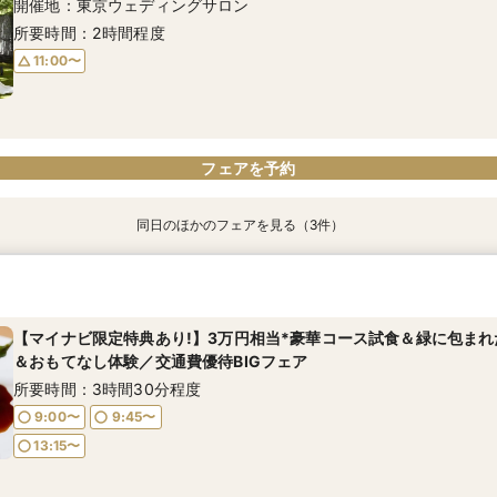
開催地：東京ウェディングサロン
所要時間：2時間程度
11:00〜
フェアを予約
同日のほかのフェアを見る（3件）
【マイナビ限定特典付き】長野在住の方へ◎県民限定プラン紹介！信
【年内限定◇料理グレードUP特典】3万円相当*絶品試食＆少人数会
＜平日限定＞【下見宿泊優待あり】豪華試食＆白樺の森チャペル体
万円相当の豪華試食＆チャペル挙式体験
限定付BIGフェア
所要時間：3時間30分程度
所要時間：3時間程度
所要時間：3時間30分程度
【マイナビ限定特典あり!】3万円相当*豪華コース試食＆緑に包ま
11:00〜
＆おもてなし体験／交通費優待BIGフェア
11:00〜
11:00〜
所要時間：3時間30分程度
9:00〜
9:45〜
13:15〜
フェアを予約
フェアを予約
フェアを予約