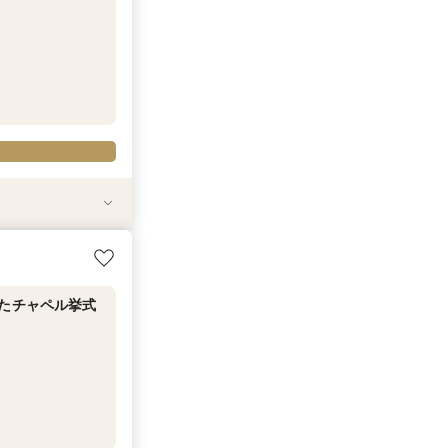
州特選牛など3
場見学♪マイナビ
験
れたチャペル挙式