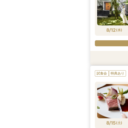
8/12
(
水
)
試食会
試食会
試食会
特典あり
特典あり
特典あり
試食会
特典あり
8/12
8/12
8/12
(
(
(
水
水
水
)
)
)
8/15
(
土
)