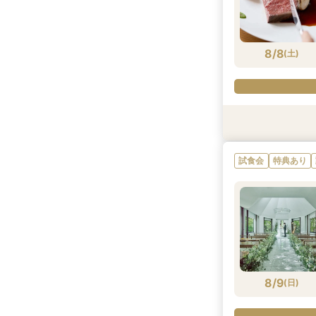
8/8
(
土
)
特典あり
試食会
試食会
特典あり
特典あり
試食会
特典あり
8/8
8/8
8/8
(
(
(
土
土
土
)
)
)
8/9
(
日
)