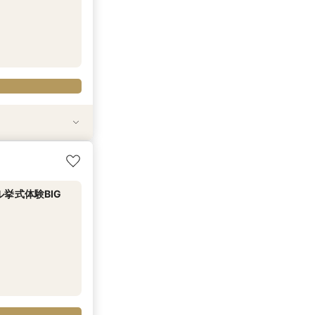
＆相談会
試食＆少人数会場
＆信州国産牛など
挙式体験BIG