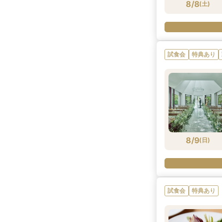
8/8
(
土
)
試食会
特典あり
8/9
(
日
)
試食会
特典あり