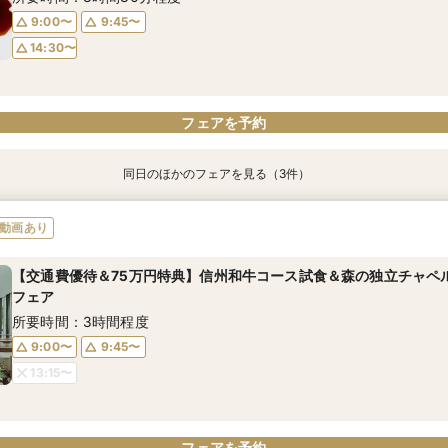
9:00〜
9:45〜
14:30〜
フェアを予約
同日のほかのフェアを見る（3件）
【オンラインでどこからでも軽井沢を体感！】チャペル・会場見学
【2～30名の少人数でご検討の方へ】初見学にも◎3万円相当*絶品
【マイナビ限定特典付き】長野在住の方へ◎＞県民限定プラン紹介
動画あり
見学♪マイナビ限定付BIGフェア
3万円相当の豪華試食＆チャペル挙式体験
所要時間：2時間程度
所要時間：3時間程度
所要時間：3時間30分程度
【交通費優待＆75万円特典】信州和牛コース試食＆森の独立チャペル
9:00〜
10:00〜
フェア
9:00〜
9:00〜
9:45〜
9:45〜
12:00〜
15:00〜
所要時間：3時間程度
14:30〜
14:30〜
18:00〜
9:00〜
9:45〜
13:15〜
フェアを予約
フェアを予約
フェアを予約
フェアを予約