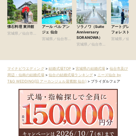
懐石料理 東洋館
アール ベル アン
ソラノワ（Suite
アートグレイ
ジェ 仙台
Anniversary
フォレスト迎
宮城県／仙台市及
SORANOWA）
び周辺・仙南
宮城県／仙台市及
宮城県／仙台
び周辺・仙南
宮城県／仙台市及
び周辺・仙南
び周辺・仙南
マイナビウエディング
>
結婚式場TOP
>
宮城県の結婚式場
>
仙台市及び
周辺・仙南の結婚式場
>
仙台の結婚式場ランキング
>
ニーズ仙台 by
T&G WEDDING(旧 アーカンジェル迎賓館 仙台)
>
ブライダルフェア