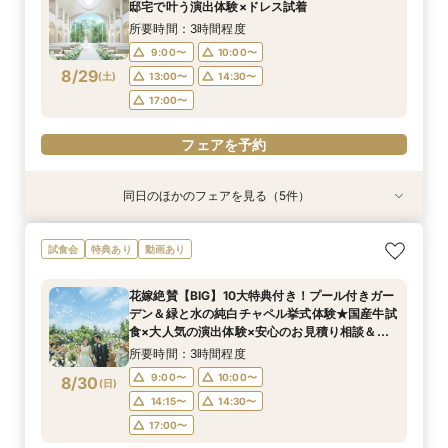
11:00〜
11:00〜
11:00〜
13:00〜
13:00〜
13:00〜
邸宅で叶う演出体験×ドレス試着
8/28
8/28
8/28
(
(
(
金
金
金
)
)
)
14:00〜
14:00〜
14:00〜
16:00〜
16:00〜
16:00〜
所要時間：3時間程度
18:00〜
18:00〜
18:00〜
9:00〜
10:00〜
8/29
(
土
)
13:00〜
14:30〜
フェアを予約
フェアを予約
フェアを予約
17:00〜
フェアを予約
同日のほかのフェアを見る（5件）
試食会
試食会
試食会
特典あり
試食会
特典あり
特典あり
特典あり
動画あり
初めての見学でも安心！貸切邸宅を見学＆森と水
【10名から1軒貸切】上質な邸宅を独占×豪華試
【託児・医療サポート安心◎】15大特典★マタニ
来館不要【お家でオンライン相談会】スマホで簡
『徹底比較*2件目以降の方へ』見積もり相談×1
試食会
特典あり
動画あり
のチャペル模擬挙式＆試食付き相談会
食でもてなす贅沢
ティ&ファミリーウエディング
単！豪華10大特典
棟貸切邸宅体験
所要時間：3時間程度
所要時間：3時間程度
所要時間：3時間程度
所要時間：1時間程度
所要時間：3時間程度
花嫁絶賛【BIG】10大特典付き！プール付きガー
9:00〜
9:00〜
9:00〜
9:00〜
9:30〜
10:00〜
10:00〜
14:45〜
9:15〜
9:15〜
デン＆緑と水の純白チャペル挙式体験★国産牛試
8/29
8/29
8/29
8/29
8/29
食×大人気の演出体験×安心のお見積り相談＆日
(
(
(
(
(
土
土
土
土
土
)
)
)
)
)
14:15〜
14:15〜
14:15〜
14:15〜
14:30〜
14:30〜
14:30〜
14:30〜
程相談会！1件目にオススメ
所要時間：3時間程度
18:00〜
18:00〜
17:00〜
17:00〜
フェアを予約
9:00〜
10:00〜
8/30
(
日
)
フェアを予約
フェアを予約
フェアを予約
フェアを予約
14:15〜
14:30〜
17:00〜