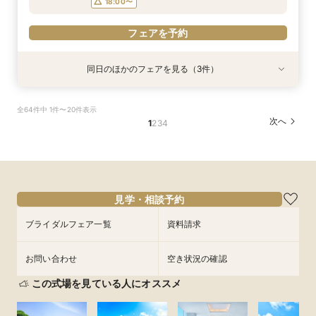
18:00〜
フェアを予約
同日のほかのフェアを見る（3件）
特典あり
特典あり
【遠方の方◎オンライン相談会】スマホで簡単！
【託児・医療サポートで安心◎】充実の15大特典
【10名～会食プラン】貸切邸宅で叶える少人数ウ
全64件中 1件〜20件表示
豪華10大特典付き
★マタニティ&ファミリーWフェア
エディング相談会！
次へ
1
2
3
4
所要時間：1時間程度
所要時間：3時間程度
所要時間：3時間程度
11:00〜
11:00〜
11:00〜
13:00〜
13:00〜
13:00〜
9/4
9/4
9/4
(
(
(
金
金
金
)
)
)
14:00〜
14:00〜
14:00〜
16:00〜
16:00〜
16:00〜
18:00〜
18:00〜
18:00〜
見学・相談予約
フェアを予約
フェアを予約
フェアを予約
ブライダルフェア一覧
資料請求
お問い合わせ
空き状況の確認
この式場を見ている人にオススメ