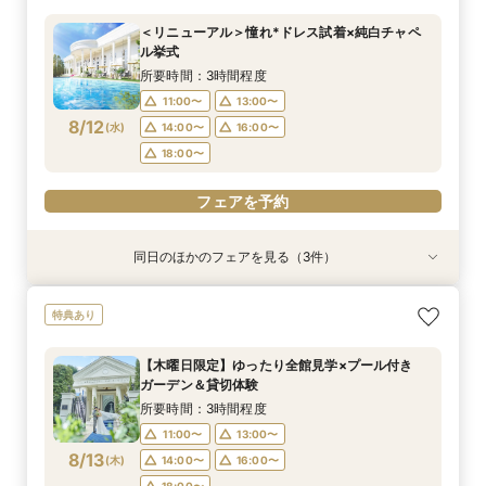
所要時間：3時間程度
所要時間：3時間程度
所要時間：3時間程度
所要時間：3時間程度
所要時間：1時間程度
＜リニューアル＞憧れ*ドレス試着×純白チャペ
9:00〜
9:00〜
9:00〜
9:00〜
9:30〜
10:00〜
10:00〜
14:45〜
9:15〜
9:15〜
ル挙式
8/11
8/11
8/11
8/11
8/11
(
(
(
(
(
火
火
火
火
火
)
)
)
)
)
14:15〜
14:15〜
14:15〜
14:15〜
14:30〜
14:30〜
14:30〜
14:30〜
所要時間：3時間程度
18:00〜
18:00〜
17:00〜
17:00〜
11:00〜
13:00〜
フェアを予約
8/12
(
水
)
14:00〜
16:00〜
フェアを予約
フェアを予約
フェアを予約
フェアを予約
18:00〜
フェアを予約
同日のほかのフェアを見る（3件）
特典あり
特典あり
【遠方の方◎オンライン相談会】スマホで簡単！
【託児・医療サポートで安心◎】充実の15大特典
【10名～会食プラン】貸切邸宅で叶える少人数ウ
特典あり
豪華10大特典付き
★マタニティ&ファミリーWフェア
エディング相談会！
所要時間：1時間程度
所要時間：3時間程度
所要時間：3時間程度
【木曜日限定】ゆったり全館見学×プール付き
11:00〜
11:00〜
11:00〜
13:00〜
13:00〜
13:00〜
ガーデン＆貸切体験
8/12
8/12
8/12
(
(
(
水
水
水
)
)
)
14:00〜
14:00〜
14:00〜
16:00〜
16:00〜
16:00〜
所要時間：3時間程度
18:00〜
18:00〜
18:00〜
11:00〜
13:00〜
8/13
(
木
)
14:00〜
16:00〜
フェアを予約
フェアを予約
フェアを予約
18:00〜