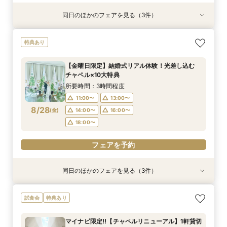
同日のほかのフェアを見る（3件）
特典あり
特典あり
【遠方の方◎オンライン相談会】スマホで簡単！
【託児・医療サポートで安心◎】充実の15大特典
【10名～会食プラン】貸切邸宅で叶える少人数ウ
特典あり
豪華10大特典付き
★マタニティ&ファミリーWフェア
エディング相談会！
所要時間：1時間程度
所要時間：3時間程度
所要時間：3時間程度
【金曜日限定】結婚式リアル体験！光差し込む
11:00〜
11:00〜
11:00〜
13:00〜
13:00〜
13:00〜
チャペル×10大特典
8/27
8/27
8/27
(
(
(
木
木
木
)
)
)
14:00〜
14:00〜
14:00〜
16:00〜
16:00〜
16:00〜
所要時間：3時間程度
18:00〜
18:00〜
18:00〜
11:00〜
13:00〜
8/28
(
金
)
14:00〜
16:00〜
フェアを予約
フェアを予約
フェアを予約
18:00〜
フェアを予約
同日のほかのフェアを見る（3件）
特典あり
特典あり
【遠方の方◎オンライン相談会】スマホで簡単！
【託児・医療サポートで安心◎】充実の15大特典
【10名～会食プラン】貸切邸宅で叶える少人数ウ
試食会
特典あり
豪華10大特典付き
★マタニティ&ファミリーWフェア
エディング相談会！
所要時間：1時間程度
所要時間：3時間程度
所要時間：3時間程度
マイナビ限定!!【チャペルリニューアル】1軒貸切