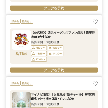
フェアを予約
試食会
特典あり
【公式BIG】楽天イーグルスファン必見！豪華特
典×仙台牛試食
所要時間：3時間程度
9:00〜
10:00〜
8/11
(
火
)
14:15〜
14:30〜
17:00〜
フェアを予約
試食会
特典あり
マイナビ限定!!【お盆最終*新チャペル】1軒貸切
邸宅で叶う演出体験*ドレス試着
所要時間：3時間程度