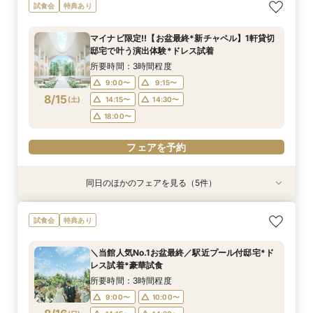
【遠方の方◎オンライン相談会】スマホで簡単！
【託児・医療サポートで安心◎】充実の15大特典
【10名～会食プラン】貸切邸宅で叶える少人数ウ
試食会
特典あり
豪華10大特典付き
★マタニティ&ファミリーWフェア
エディング相談会！
所要時間：1時間程度
所要時間：3時間程度
所要時間：3時間程度
マイナビ限定!!【お盆最終*新チャペル】1軒貸切
11:00〜
11:00〜
11:00〜
13:00〜
13:00〜
13:00〜
邸宅で叶う演出体験*ドレス試着
8/14
8/14
8/14
(
(
(
金
金
金
)
)
)
14:00〜
14:00〜
14:00〜
16:00〜
16:00〜
16:00〜
所要時間：3時間程度
18:00〜
18:00〜
18:00〜
9:00〜
9:15〜
8/15
(
土
)
14:15〜
14:30〜
フェアを予約
フェアを予約
フェアを予約
18:00〜
フェアを予約
同日のほかのフェアを見る（5件）
試食会
試食会
試食会
試食会
特典あり
特典あり
特典あり
特典あり
『徹底比較*2件目以降の方へ』見積もり相談×1
【託児・医療サポート安心◎】15大特典★マタニ
【10名から1軒貸切】上質な邸宅を独占×豪華試
初めての見学でも安心！貸切邸宅を見学＆森と水
来館不要【お家でオンライン相談会】スマホで簡
試食会
特典あり
棟貸切邸宅体験
ティ&ファミリーウエディング
食でもてなす贅沢
のチャペル模擬挙式＆試食付き相談会
単！豪華10大特典
所要時間：3時間程度
所要時間：3時間程度
所要時間：3時間程度
所要時間：3時間程度
所要時間：1時間程度
＼当館人気No.1お盆最終／駅近プール付邸宅*ド
9:00〜
9:00〜
9:00〜
9:00〜
9:30〜
10:00〜
10:00〜
14:45〜
9:15〜
9:15〜
レス試着*豪華試食
8/15
8/15
8/15
8/15
8/15
(
(
(
(
(
土
土
土
土
土
)
)
)
)
)
14:15〜
14:15〜
14:15〜
14:15〜
14:30〜
14:30〜
14:30〜
14:30〜
所要時間：3時間程度
18:00〜
18:00〜
17:00〜
17:00〜
9:00〜
10:00〜
フェアを予約