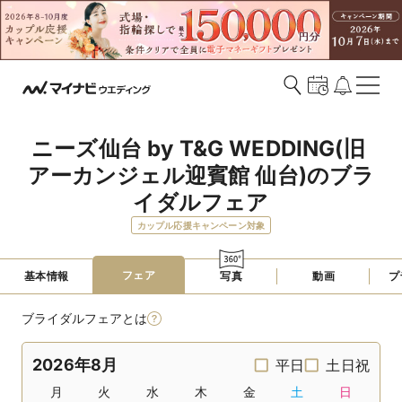
ニーズ仙台 by T&G WEDDING(旧 
アーカンジェル迎賓館 仙台)のブラ
イダルフェア
カップル応援キャンペーン対象
フェア
基本情報
写真
動画
プ
ブライダルフェアとは
2026年8月
平日
土日祝
月
火
水
木
金
土
日