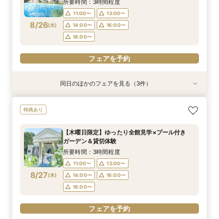
8/23
8/23
8/23
8/23
8/23
所要時間：3時間程度
18:00〜
18:00〜
17:00〜
17:00〜
11:00〜
13:00〜
フェアを予約
8/26
(
水
)
14:00〜
16:00〜
フェアを予約
フェアを予約
フェアを予約
フェアを予約
18:00〜
フェアを予約
同日のほかのフェアを見る（3件）
特典あり
特典あり
【遠方の方◎オンライン相談会】スマホで簡単！
【託児・医療サポートで安心◎】充実の15大特典
【10名～会食プラン】貸切邸宅で叶える少人数ウ
特典あり
豪華10大特典付き
★マタニティ&ファミリーWフェア
エディング相談会！
所要時間：1時間程度
所要時間：3時間程度
所要時間：3時間程度
【木曜日限定】ゆったり全館見学×プール付き
11:00〜
11:00〜
11:00〜
13:00〜
13:00〜
13:00〜
ガーデン＆貸切体験
8/26
8/26
8/26
(
(
(
水
水
水
)
)
)
14:00〜
14:00〜
14:00〜
16:00〜
16:00〜
16:00〜
所要時間：3時間程度
18:00〜
18:00〜
18:00〜
11:00〜
13:00〜
8/27
(
木
)
14:00〜
16:00〜
フェアを予約
フェアを予約
フェアを予約
18:00〜
フェアを予約