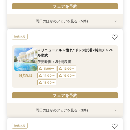
フェアを予約
同日のほかのフェアを見る（5件）
試食会
試食会
試食会
特典あり
試食会
特典あり
特典あり
特典あり
動画あり
初めての見学でも安心！貸切邸宅を見学＆森と水
【10名から1軒貸切】上質な邸宅を独占×豪華試
【託児・医療サポート安心◎】15大特典★マタニ
来館不要【お家でオンライン相談会】スマホで簡
『徹底比較*2件目以降の方へ』見積もり相談×1
特典あり
のチャペル模擬挙式＆試食付き相談会
食でもてなす贅沢
ティ&ファミリーウエディング
単！豪華10大特典
棟貸切邸宅体験
所要時間：3時間程度
所要時間：3時間程度
所要時間：3時間程度
所要時間：1時間程度
所要時間：3時間程度
＜リニューアル＞憧れ*ドレス試着×純白チャペ
9:00〜
9:00〜
9:00〜
9:00〜
9:30〜
10:00〜
10:00〜
14:45〜
9:15〜
9:15〜
ル挙式
8/30
8/30
8/30
8/30
8/30
(
(
(
(
(
日
日
日
日
日
)
)
)
)
)
14:15〜
14:15〜
14:15〜
14:15〜
14:30〜
14:30〜
14:30〜
14:30〜
所要時間：3時間程度
18:00〜
18:00〜
17:00〜
17:00〜
11:00〜
13:00〜
フェアを予約
9/2
(
水
)
14:00〜
16:00〜
フェアを予約
フェアを予約
フェアを予約
フェアを予約
18:00〜
フェアを予約
同日のほかのフェアを見る（3件）
特典あり
特典あり
【遠方の方◎オンライン相談会】スマホで簡単！
【託児・医療サポートで安心◎】充実の15大特典
【10名～会食プラン】貸切邸宅で叶える少人数ウ
特典あり
豪華10大特典付き
★マタニティ&ファミリーWフェア
エディング相談会！