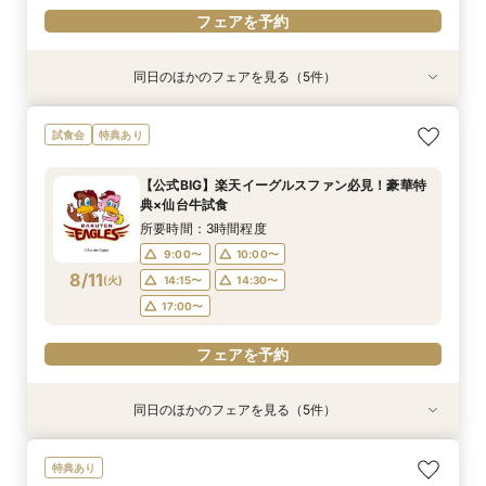
フェアを予約
同日のほかのフェアを見る（5件）
試食会
試食会
試食会
試食会
特典あり
特典あり
特典あり
特典あり
『徹底比較*2件目以降の方へ』見積もり相談×1
【託児・医療サポート安心◎】15大特典★マタニ
【10名から1軒貸切】上質な邸宅を独占×豪華試
初めての見学でも安心！貸切邸宅を見学＆森と水
来館不要【お家でオンライン相談会】スマホで簡
試食会
特典あり
棟貸切邸宅体験
ティ&ファミリーウエディング
食でもてなす贅沢
のチャペル模擬挙式＆試食付き相談会
単！豪華10大特典
所要時間：3時間程度
所要時間：3時間程度
所要時間：3時間程度
所要時間：3時間程度
所要時間：1時間程度
【公式BIG】楽天イーグルスファン必見！豪華特
9:00〜
9:00〜
9:00〜
9:00〜
9:30〜
10:00〜
10:00〜
14:45〜
9:15〜
9:15〜
典×仙台牛試食
8/9
8/9
8/9
8/9
8/9
(
(
(
(
(
日
日
日
日
日
)
)
)
)
)
14:15〜
14:15〜
14:15〜
14:15〜
14:30〜
14:30〜
14:30〜
14:30〜
所要時間：3時間程度
18:00〜
18:00〜
17:00〜
17:00〜
9:00〜
10:00〜
フェアを予約
8/11
(
火
)
14:15〜
14:30〜
フェアを予約
フェアを予約
フェアを予約
フェアを予約
17:00〜
フェアを予約
同日のほかのフェアを見る（5件）
試食会
試食会
試食会
試食会
特典あり
特典あり
特典あり
特典あり
『徹底比較*2件目以降の方へ』見積もり相談×1
【託児・医療サポート安心◎】15大特典★マタニ
【10名から1軒貸切】上質な邸宅を独占×豪華試
初めての見学でも安心！貸切邸宅を見学＆森と水
来館不要【お家でオンライン相談会】スマホで簡
特典あり
棟貸切邸宅体験
ティ&ファミリーウエディング
食でもてなす贅沢
のチャペル模擬挙式＆試食付き相談会
単！豪華10大特典