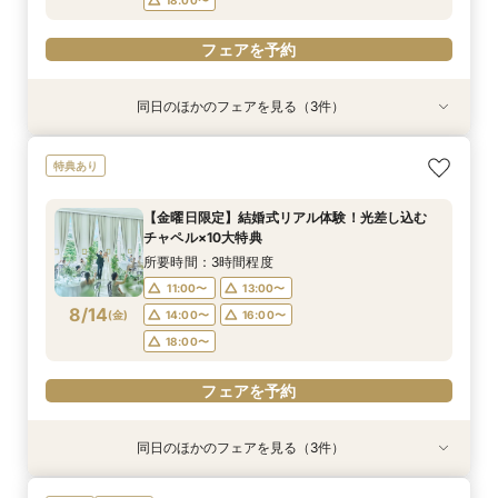
フェアを予約
同日のほかのフェアを見る（3件）
特典あり
特典あり
【遠方の方◎オンライン相談会】スマホで簡単！
【託児・医療サポートで安心◎】充実の15大特典
【10名～会食プラン】貸切邸宅で叶える少人数ウ
特典あり
豪華10大特典付き
★マタニティ&ファミリーWフェア
エディング相談会！
所要時間：1時間程度
所要時間：3時間程度
所要時間：3時間程度
【金曜日限定】結婚式リアル体験！光差し込む
11:00〜
11:00〜
11:00〜
13:00〜
13:00〜
13:00〜
チャペル×10大特典
8/13
8/13
8/13
(
(
(
木
木
木
)
)
)
14:00〜
14:00〜
14:00〜
16:00〜
16:00〜
16:00〜
所要時間：3時間程度
18:00〜
18:00〜
18:00〜
11:00〜
13:00〜
8/14
(
金
)
14:00〜
16:00〜
フェアを予約
フェアを予約
フェアを予約
18:00〜
フェアを予約
同日のほかのフェアを見る（3件）
特典あり
特典あり