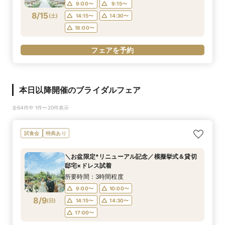
9:00〜
9:15〜
8/15
(
土
)
14:15〜
14:30〜
18:00〜
フェアを予約
本日以降開催のブライダルフェア
全64件中 1件〜20件表示
試食会
特典あり
＼お盆限定*リニューアル記念／模擬挙式＆貸切
邸宅×ドレス試着
所要時間：3時間程度
9:00〜
10:00〜
8/9
(
日
)
14:15〜
14:30〜
17:00〜