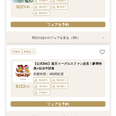
11:00〜
13:00〜
8/21
(
金
)
14:00〜
16:00〜
フェアを予約
フェアを予約
フェアを予約
18:00〜
フェアを予約
同日のほかのフェアを見る（3件）
特典あり
特典あり
【遠方の方◎オンライン相談会】スマホで簡単！
【託児・医療サポートで安心◎】充実の15大特典
【10名～会食プラン】貸切邸宅で叶える少人数ウ
試食会
特典あり
豪華10大特典付き
★マタニティ&ファミリーWフェア
エディング相談会！
所要時間：1時間程度
所要時間：3時間程度
所要時間：3時間程度
【公式BIG】楽天イーグルスファン必見！豪華特
11:00〜
11:00〜
11:00〜
13:00〜
13:00〜
13:00〜
典×仙台牛試食
8/21
8/21
8/21
(
(
(
金
金
金
)
)
)
14:00〜
14:00〜
14:00〜
16:00〜
16:00〜
16:00〜
所要時間：3時間程度
18:00〜
18:00〜
18:00〜
9:00〜
10:00〜
8/22
(
土
)
14:15〜
14:30〜
フェアを予約
フェアを予約
フェアを予約
17:00〜
フェアを予約