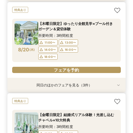
【遠方の方◎オンライン相談会】スマホで簡単！
【託児・医療サポートで安心◎】充実の15大特典
【10名～会食プラン】貸切邸宅で叶える少人数ウ
特典あり
豪華10大特典付き
★マタニティ&ファミリーWフェア
エディング相談会！
所要時間：1時間程度
所要時間：3時間程度
所要時間：3時間程度
【木曜日限定】ゆったり全館見学×プール付き
11:00〜
11:00〜
11:00〜
13:00〜
13:00〜
13:00〜
ガーデン＆貸切体験
8/19
8/19
8/19
(
(
(
水
水
水
)
)
)
14:00〜
14:00〜
14:00〜
16:00〜
16:00〜
16:00〜
所要時間：3時間程度
18:00〜
18:00〜
18:00〜
11:00〜
13:00〜
8/20
(
木
)
14:00〜
16:00〜
フェアを予約
フェアを予約
フェアを予約
18:00〜
フェアを予約
同日のほかのフェアを見る（3件）
特典あり
特典あり
【遠方の方◎オンライン相談会】スマホで簡単！
【託児・医療サポートで安心◎】充実の15大特典
【10名～会食プラン】貸切邸宅で叶える少人数ウ
特典あり
豪華10大特典付き
★マタニティ&ファミリーWフェア
エディング相談会！
所要時間：1時間程度
所要時間：3時間程度
所要時間：3時間程度
【金曜日限定】結婚式リアル体験！光差し込む
11:00〜
11:00〜
11:00〜
13:00〜
13:00〜
13:00〜
チャペル×10大特典
8/20
8/20
8/20
(
(
(
木
木
木
)
)
)
14:00〜
14:00〜
14:00〜
16:00〜
16:00〜
16:00〜
所要時間：3時間程度
18:00〜
18:00〜
18:00〜