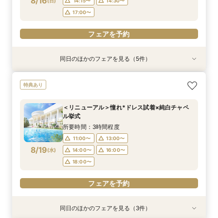
8/16
(
日
)
14:15〜
14:30〜
フェアを予約
フェアを予約
フェアを予約
フェアを予約
17:00〜
フェアを予約
同日のほかのフェアを見る（5件）
試食会
試食会
試食会
試食会
特典あり
特典あり
特典あり
特典あり
『徹底比較*2件目以降の方へ』見積もり相談×1
【託児・医療サポート安心◎】15大特典★マタニ
【10名から1軒貸切】上質な邸宅を独占×豪華試
初めての見学でも安心！貸切邸宅を見学＆森と水
来館不要【お家でオンライン相談会】スマホで簡
特典あり
棟貸切邸宅体験
ティ&ファミリーウエディング
食でもてなす贅沢
のチャペル模擬挙式＆試食付き相談会
単！豪華10大特典
所要時間：3時間程度
所要時間：3時間程度
所要時間：3時間程度
所要時間：3時間程度
所要時間：1時間程度
＜リニューアル＞憧れ*ドレス試着×純白チャペ
9:00〜
9:00〜
9:00〜
9:00〜
9:30〜
10:00〜
10:00〜
14:45〜
9:15〜
9:15〜
ル挙式
8/16
8/16
8/16
8/16
8/16
(
(
(
(
(
日
日
日
日
日
)
)
)
)
)
14:15〜
14:15〜
14:15〜
14:15〜
14:30〜
14:30〜
14:30〜
14:30〜
所要時間：3時間程度
18:00〜
18:00〜
17:00〜
17:00〜
11:00〜
13:00〜
フェアを予約
8/19
(
水
)
14:00〜
16:00〜
フェアを予約
フェアを予約
フェアを予約
フェアを予約
18:00〜
フェアを予約
同日のほかのフェアを見る（3件）
特典あり
特典あり