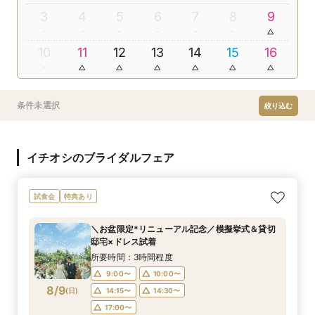
3
4
5
6
7
8
9
10
11
12
13
14
15
16
条件未選択
絞り込む
イチオシのブライダルフェア
試食会
特典あり
＼お盆限定*リニューアル記念／模擬挙式＆貸切
邸宅×ドレス試着
所要時間：3時間程度
9:00〜
10:00〜
8/9
(
日
)
14:15〜
14:30〜
17:00〜