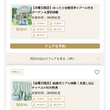
所要時間：1時間程度
所要時間：3時間程度
所要時間：3時間程度
【木曜日限定】ゆったり全館見学×プール付き
11:00〜
11:00〜
11:00〜
13:00〜
13:00〜
13:00〜
ガーデン＆貸切体験
9/2
9/2
9/2
(
(
(
水
水
水
)
)
)
14:00〜
14:00〜
14:00〜
16:00〜
16:00〜
16:00〜
所要時間：3時間程度
18:00〜
18:00〜
18:00〜
11:00〜
13:00〜
9/3
(
木
)
14:00〜
16:00〜
フェアを予約
フェアを予約
フェアを予約
18:00〜
フェアを予約
同日のほかのフェアを見る（3件）
特典あり
特典あり
【遠方の方◎オンライン相談会】スマホで簡単！
【託児・医療サポートで安心◎】充実の15大特典
【10名～会食プラン】貸切邸宅で叶える少人数ウ
特典あり
豪華10大特典付き
★マタニティ&ファミリーWフェア
エディング相談会！
所要時間：1時間程度
所要時間：3時間程度
所要時間：3時間程度
【金曜日限定】結婚式リアル体験！光差し込む
11:00〜
11:00〜
11:00〜
13:00〜
13:00〜
13:00〜
チャペル×10大特典
9/3
9/3
9/3
(
(
(
木
木
木
)
)
)
14:00〜
14:00〜
14:00〜
16:00〜
16:00〜
16:00〜
所要時間：3時間程度
18:00〜
18:00〜
18:00〜
11:00〜
13:00〜
9/4
(
金
)
14:00〜
16:00〜
フェアを予約
フェアを予約
フェアを予約