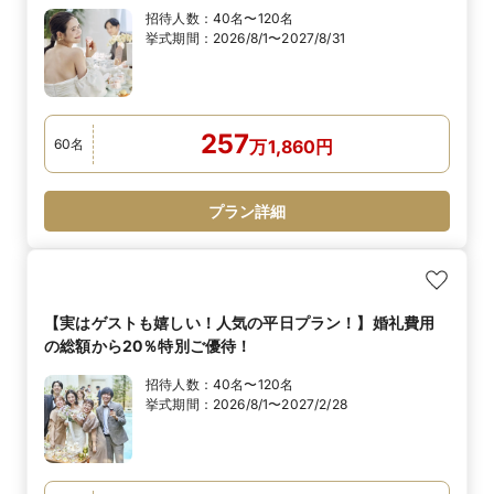
招待人数：
40名〜120名
挙式期間：
2026/8/1〜2027/8/31
257
60
名
万
1,860
円
プラン詳細
【実はゲストも嬉しい！人気の平日プラン！】婚礼費用
の総額から20％特別ご優待！
招待人数：
40名〜120名
挙式期間：
2026/8/1〜2027/2/28