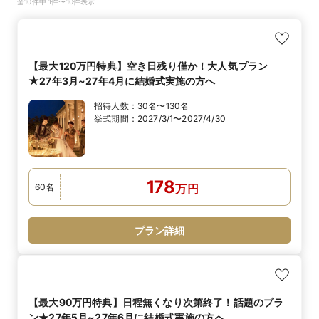
全10件中 1件〜10件表示
【最大120万円特典】空き日残り僅か！大人気プラン
★27年3月~27年4月に結婚式実施の方へ
招待人数：
30名〜130名
挙式期間：
2027/3/1〜2027/4/30
178
60
名
万
円
プラン詳細
【最大90万円特典】日程無くなり次第終了！話題のプラ
ン★27年5月~27年6月に結婚式実施の方へ