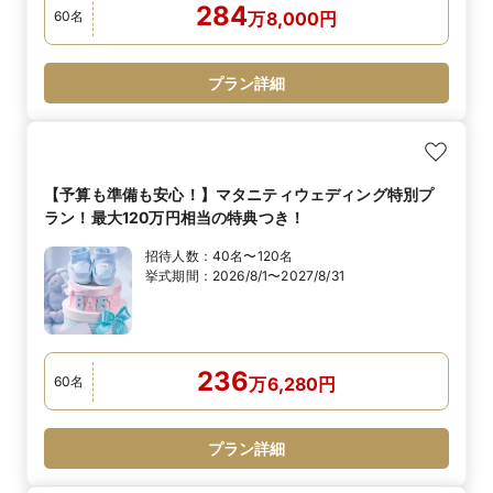
284
60
名
万
8,000
円
プラン詳細
【予算も準備も安心！】マタニティウェディング特別プ
ラン！最大120万円相当の特典つき！
招待人数：
40名〜120名
挙式期間：
2026/8/1〜2027/8/31
236
60
名
万
6,280
円
プラン詳細