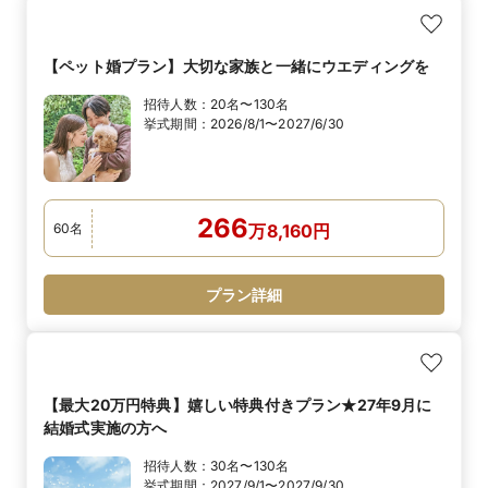
【ペット婚プラン】大切な家族と一緒にウエディングを
招待人数：
20名〜130名
挙式期間：
2026/8/1〜2027/6/30
266
60
名
万
8,160
円
プラン詳細
【最大20万円特典】嬉しい特典付きプラン★27年9月に
結婚式実施の方へ
招待人数：
30名〜130名
挙式期間：
2027/9/1〜2027/9/30