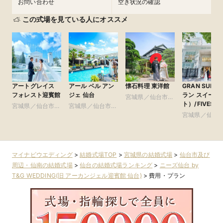
お問い合わせ
空き状況の確認
この式場を見ている人にオススメ
アートグレイス
アール ベル アン
懐石料理 東洋館
GRAN SUIT
フォレスト迎賓館
ジェ 仙台
ラン スイー
宮城県／仙台市及
ト）/FIVESTA
宮城県／仙台市及
宮城県／仙台市及
び周辺・仙南
WEDDING
び周辺・仙南
び周辺・仙南
宮城県／仙台
び周辺・仙南
マイナビウエディング
>
結婚式場TOP
>
宮城県の結婚式場
>
仙台市及び
周辺・仙南の結婚式場
>
仙台の結婚式場ランキング
>
ニーズ仙台 by
T&G WEDDING(旧 アーカンジェル迎賓館 仙台)
>
費用・プラン