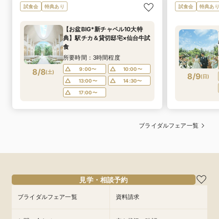
試食会
特典あり
試食会
特典あ
【お盆BIG*新チャペル10大特
典】駅チカ＆貸切邸宅×仙台牛試
食
所要時間：3時間程度
9:00〜
10:00〜
8/8
(
土
)
8/9
(
日
)
13:00〜
14:30〜
17:00〜
ブライダルフェア一覧
見学・相談予約
ブライダルフェア一覧
資料請求