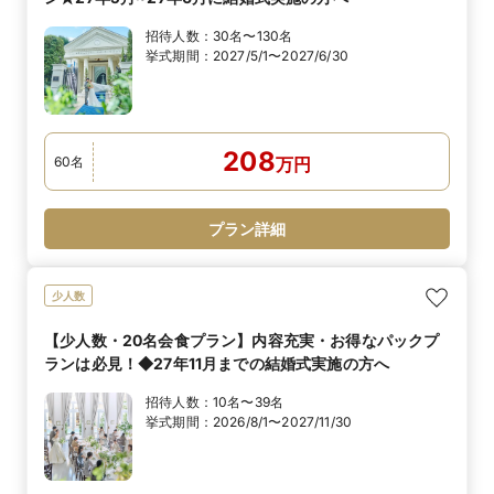
招待人数：
30名〜130名
挙式期間：
2027/5/1〜2027/6/30
208
60
名
万
円
プラン詳細
少人数
【少人数・20名会食プラン】内容充実・お得なパックプ
ランは必見！◆27年11月までの結婚式実施の方へ
招待人数：
10名〜39名
挙式期間：
2026/8/1〜2027/11/30