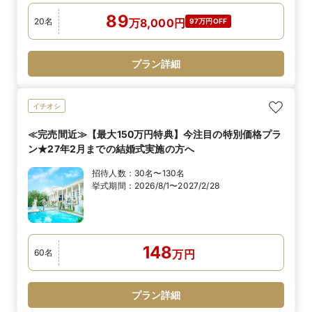
89
20
名
万
8,000
円
97万円OFF
プラン詳細
イチオシ
≪完売間近≫【最大150万円特典】今注目の特別価格プラ
ン★27年2月までの結婚式実施の方へ
招待人数：
30名〜130名
挙式期間：
2026/8/1〜2027/2/28
148
60
名
万
円
プラン詳細