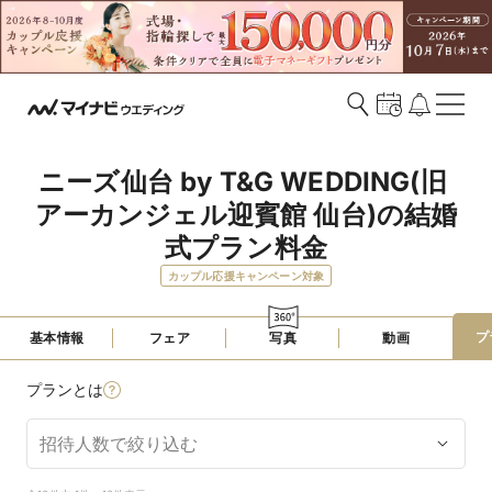
ニーズ仙台 by T&G WEDDING(旧 
アーカンジェル迎賓館 仙台)の結婚
式プラン料金
カップル応援キャンペーン対象
プ
基本情報
フェア
写真
動画
プランとは