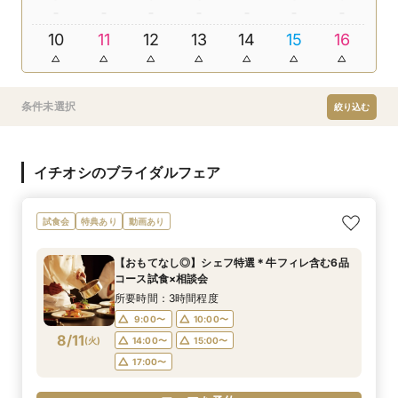
10
11
12
13
14
15
16
条件未選択
絞り込む
イチオシのブライダルフェア
試食会
特典あり
動画あり
【おもてなし◎】シェフ特選＊牛フィレ含む6品
コース試食×相談会
所要時間：3時間程度
9:00〜
10:00〜
8/11
(
火
)
14:00〜
15:00〜
17:00〜