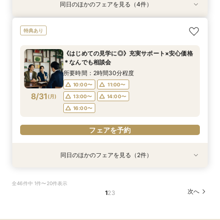
同日のほかのフェアを見る（4件）
試食会
試食会
試食会
特典あり
特典あり
特典あり
特典あり
動画あり
【おもてなし◎】シェフ特選＊牛フィレ含む6品
《少人数婚向け》4名～貸切OK＊プライベート感
《独立型神殿あり》親も喜ぶ本格神前式×充実の
《はじめての見学に◎》充実サポート×安心価格
特典あり
コース試食×相談会
◎試食付き相談会
和装◆和婚相談会
＊なんでも相談会
所要時間：3時間程度
所要時間：3時間程度
所要時間：3時間程度
所要時間：2時間30分程度
《はじめての見学に◎》充実サポート×安心価格
9:00〜
9:00〜
9:00〜
9:00〜
10:00〜
10:00〜
10:00〜
10:00〜
＊なんでも相談会
8/30
8/30
8/30
8/30
(
(
(
(
日
日
日
日
)
)
)
)
14:00〜
14:00〜
14:00〜
14:00〜
15:00〜
15:00〜
15:00〜
15:00〜
所要時間：2時間30分程度
17:00〜
17:00〜
17:00〜
17:00〜
10:00〜
11:00〜
8/31
(
月
)
13:00〜
14:00〜
フェアを予約
フェアを予約
フェアを予約
フェアを予約
16:00〜
フェアを予約
同日のほかのフェアを見る（2件）
試食会
試食会
特典あり
特典あり
《少人数婚向け》4名～貸切OK＊プライベート感
平日フェア《試食付》チャペル体験×選べる会場
全46件中 1件〜20件表示
◎試食付き相談会
見学×見積り相談
次へ
1
2
3
所要時間：3時間程度
所要時間：3時間程度
10:00〜
10:00〜
11:00〜
11:00〜