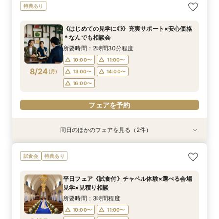
【おもてなし◎】シェフ特選＊牛フィレ含む6品
《少人数婚向け》4名～貸切OK＊プライベート感
《独立型神殿あり》親も喜ぶ本格神前式×充実の
《はじめての見学に◎》充実サポート×安心価格
特典あり
コース試食×相談会
◎試食付き相談会
和装◆和婚相談会
＊なんでも相談会
所要時間：3時間程度
所要時間：3時間程度
所要時間：3時間程度
所要時間：2時間30分程度
《はじめての見学に◎》充実サポート×安心価格
9:00〜
9:00〜
9:00〜
9:00〜
10:00〜
10:00〜
10:00〜
10:00〜
＊なんでも相談会
8/23
8/23
8/23
8/23
(
(
(
(
日
日
日
日
)
)
)
)
14:00〜
14:00〜
14:00〜
14:00〜
15:00〜
15:00〜
15:00〜
15:00〜
所要時間：2時間30分程度
17:00〜
17:00〜
17:00〜
17:00〜
10:00〜
11:00〜
8/24
(
月
)
13:00〜
14:00〜
フェアを予約
フェアを予約
フェアを予約
フェアを予約
16:00〜
フェアを予約
同日のほかのフェアを見る（2件）
試食会
試食会
特典あり
特典あり
《少人数婚向け》4名～貸切OK＊プライベート感
平日フェア《試食付》チャペル体験×選べる会場
試食会
特典あり
◎試食付き相談会
見学×見積り相談
所要時間：3時間程度
所要時間：3時間程度
平日フェア《試食付》チャペル体験×選べる会場
10:00〜
10:00〜
11:00〜
11:00〜
見学×見積り相談
8/24
8/24
(
(
月
月
)
)
13:00〜
13:00〜
14:00〜
14:00〜
所要時間：3時間程度
16:00〜
16:00〜
10:00〜
11:00〜