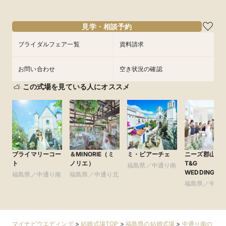
8/31
8/31
(
(
月
月
)
)
13:00〜
13:00〜
14:00〜
14:00〜
16:00〜
16:00〜
見学・相談予約
フェアを予約
フェアを予約
ブライダルフェア一覧
資料請求
お問い合わせ
空き状況の確認
この式場を見ている人にオススメ
ブライマリーコー
＆MINORIE（ミ
ミ・ピアーチェ
ニーズ郡山 by
ト
ノリエ）
T&G
福島県／中通り南
WEDDING(旧
福島県／中通り南
福島県／中通り北
アーククラブ
福島県／中通
館 郡山)
マイナビウエディング
>
結婚式場TOP
>
福島県の結婚式場
>
中通り南の