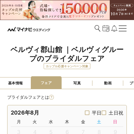
ベルヴィ郡山館 ｜ベルヴィグルー
プのブライダルフェア
カップル応援キャンペーン対象
フェア
基本情報
写真
動画
プ
ブライダルフェアとは
2026年8月
平日
土日祝
月
火
水
木
金
土
日
3
4
5
6
7
8
9