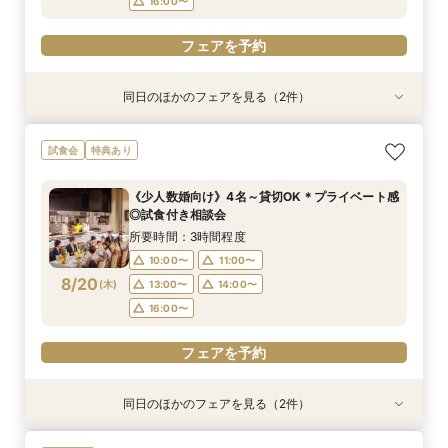
16:00〜
フェアを予約
同日のほかのフェアを見る（2件）
試食会
特典あり
特典あり
《少人数婚向け》4名～貸切OK＊プライベート感
《はじめての見学に◎》充実サポート×安心価格
試食会
特典あり
◎試食付き相談会
＊なんでも相談会
所要時間：3時間程度
所要時間：2時間30分程度
《少人数婚向け》4名～貸切OK＊プライベート感
10:00〜
10:00〜
11:00〜
11:00〜
◎試食付き相談会
8/18
8/18
(
(
火
火
)
)
13:00〜
13:00〜
14:00〜
14:00〜
所要時間：3時間程度
16:00〜
16:00〜
10:00〜
11:00〜
8/20
(
木
)
13:00〜
14:00〜
フェアを予約
フェアを予約
16:00〜
フェアを予約
同日のほかのフェアを見る（2件）
特典あり
試食会
特典あり