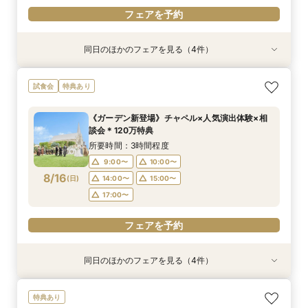
フェアを予約
同日のほかのフェアを見る（4件）
試食会
特典あり
試食会
特典あり
特典あり
特典あり
《少人数婚向け》4名～貸切OK＊プライベート感
《はじめての見学に◎》充実サポート×安心価格
《独立型神殿あり》親も喜ぶ本格神前式×充実の
《お盆限定》帰省＆結婚報告に◎ご家族相談フェ
試食会
特典あり
◎試食付き相談会
＊なんでも相談会
和装◆和婚相談会
ア
所要時間：3時間程度
所要時間：2時間30分程度
所要時間：3時間程度
所要時間：2時間30分程度
《ガーデン新登場》チャペル×人気演出体験×相
9:00〜
9:00〜
9:00〜
9:00〜
10:00〜
10:00〜
10:00〜
10:00〜
談会＊120万特典
8/15
8/15
8/15
8/15
(
(
(
(
土
土
土
土
)
)
)
)
14:00〜
14:00〜
14:00〜
14:00〜
15:00〜
15:00〜
15:00〜
15:00〜
所要時間：3時間程度
9:00〜
10:00〜
フェアを予約
フェアを予約
フェアを予約
フェアを予約
8/16
(
日
)
14:00〜
15:00〜
17:00〜
フェアを予約
同日のほかのフェアを見る（4件）
特典あり
試食会
試食会
特典あり
特典あり
特典あり
《はじめての見学に◎》充実サポート×安心価格
《少人数婚向け》4名～貸切OK＊プライベート感
《独立型神殿あり》親も喜ぶ本格神前式×充実の
《お盆限定》帰省＆結婚報告に◎ご家族相談フェ
特典あり
＊なんでも相談会
◎試食付き相談会
和装◆和婚相談会
ア