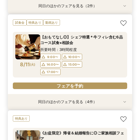
同日のほかのフェアを見る（2件）
試食会
試食会
特典あり
特典あり
《少人数婚向け》4名～貸切OK＊プライベート感
平日フェア《試食付》チャペル体験×選べる会場
試食会
特典あり
動画あり
◎試食付き相談会
見学×見積り相談
所要時間：3時間程度
所要時間：3時間程度
【おもてなし◎】シェフ特選＊牛フィレ含む6品
10:00〜
10:00〜
11:00〜
11:00〜
コース試食×相談会
8/10
8/10
(
(
月
月
)
)
13:00〜
13:00〜
14:00〜
14:00〜
所要時間：3時間程度
16:00〜
16:00〜
9:00〜
10:00〜
8/11
(
火
)
14:00〜
15:00〜
電話予約のみ
電話予約のみ
17:00〜
フェアを予約
同日のほかのフェアを見る（4件）
試食会
試食会
試食会
特典あり
特典あり
特典あり
特典あり
動画あり
《ガーデン新登場》チャペル×人気演出体験×相
《少人数婚向け》4名～貸切OK＊プライベート感
《独立型神殿あり》親も喜ぶ本格神前式×充実の
《はじめての見学に◎》充実サポート×安心価格
特典あり
談会＊120万特典
◎試食付き相談会
和装◆和婚相談会
＊なんでも相談会
所要時間：3時間程度
所要時間：3時間程度
所要時間：3時間程度
所要時間：2時間30分程度
《お盆限定》帰省＆結婚報告に◎ご家族相談フェ
9:00〜
9:00〜
9:00〜
9:00〜
10:00〜
10:00〜
10:00〜
10:00〜
ア