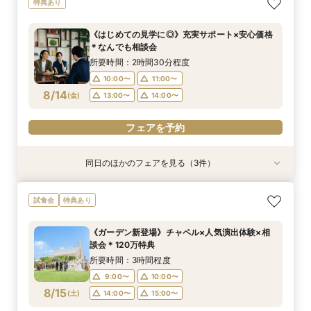
特典あり
見学×見積り相談
＊なんでも相談会
ア
所要時間：3時間程度
所要時間：2時間30分程度
所要時間：2時間30分程度
《はじめての見学に◎》充実サポート×安心価格
10:00〜
10:00〜
9:00〜
10:00〜
11:00〜
11:00〜
＊なんでも相談会
8/13
8/13
8/13
(
(
(
木
木
木
)
)
)
14:00〜
13:00〜
13:00〜
14:00〜
14:00〜
15:00〜
所要時間：2時間30分程度
10:00〜
11:00〜
フェアを予約
フェアを予約
8/14
電話予約のみ
(
金
)
13:00〜
14:00〜
フェアを予約
同日のほかのフェアを見る（3件）
試食会
試食会
特典あり
特典あり
特典あり
《少人数婚向け》4名～貸切OK＊プライベート感
平日フェア《試食付》チャペル体験×選べる会場
《お盆限定》帰省＆結婚報告に◎ご家族相談フェ
試食会
特典あり
◎試食付き相談会
見学×見積り相談
ア
所要時間：3時間程度
所要時間：3時間程度
所要時間：2時間30分程度
《ガーデン新登場》チャペル×人気演出体験×相
10:00〜
10:00〜
9:00〜
10:00〜
11:00〜
11:00〜
談会＊120万特典
8/14
8/14
8/14
(
(
(
金
金
金
)
)
)
14:00〜
13:00〜
13:00〜
14:00〜
14:00〜
15:00〜
所要時間：3時間程度
9:00〜
10:00〜
フェアを予約
フェアを予約
フェアを予約
8/15
(
土
)
14:00〜
15:00〜