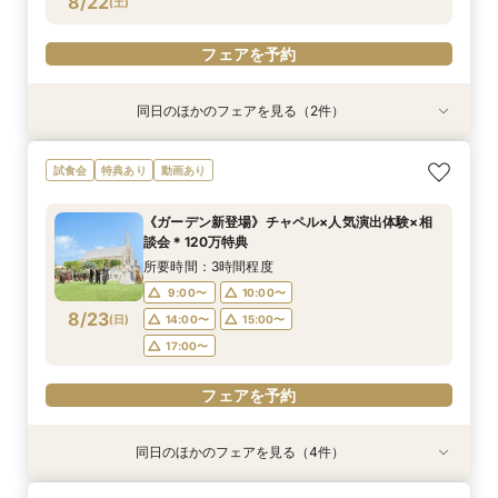
8/22
(
土
)
フェアを予約
フェアを予約
フェアを予約
同日のほかのフェアを見る（2件）
試食会
特典あり
特典あり
《少人数婚向け》4名～貸切OK＊プライベート感
《はじめての見学に◎》充実サポート×安心価格
試食会
特典あり
動画あり
◎試食付き相談会
＊なんでも相談会
所要時間：3時間程度
所要時間：2時間30分程度
《ガーデン新登場》チャペル×人気演出体験×相
9:00〜
9:00〜
10:00〜
10:00〜
談会＊120万特典
8/22
8/22
(
(
土
土
)
)
14:00〜
14:00〜
15:00〜
15:00〜
所要時間：3時間程度
17:00〜
17:00〜
9:00〜
10:00〜
8/23
(
日
)
14:00〜
15:00〜
フェアを予約
フェアを予約
17:00〜
フェアを予約
同日のほかのフェアを見る（4件）
試食会
試食会
試食会
特典あり
特典あり
特典あり
特典あり
動画あり