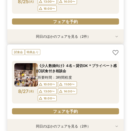
8/25
(
火
)
13:00〜
14:00〜
フェアを予約
フェアを予約
16:00〜
フェアを予約
同日のほかのフェアを見る（2件）
試食会
特典あり
特典あり
《少人数婚向け》4名～貸切OK＊プライベート感
《はじめての見学に◎》充実サポート×安心価格
試食会
特典あり
◎試食付き相談会
＊なんでも相談会
所要時間：3時間程度
所要時間：2時間30分程度
《少人数婚向け》4名～貸切OK＊プライベート感
10:00〜
10:00〜
11:00〜
11:00〜
◎試食付き相談会
8/25
8/25
(
(
火
火
)
)
13:00〜
13:00〜
14:00〜
14:00〜
所要時間：3時間程度
16:00〜
16:00〜
10:00〜
11:00〜
8/27
(
木
)
13:00〜
14:00〜
フェアを予約
フェアを予約
16:00〜
フェアを予約
同日のほかのフェアを見る（2件）
特典あり
試食会
特典あり