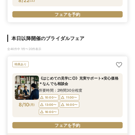
8/22
(
土
)
フェアを予約
本日以降開催のブライダルフェア
全46件中 1件〜20件表示
特典あり
《はじめての見学に◎》充実サポート×安心価格
＊なんでも相談会
所要時間：2時間30分程度
10:00〜
11:00〜
8/10
(
月
)
13:00〜
14:00〜
16:00〜
フェアを予約