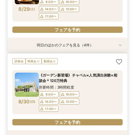
16:00〜
16:00〜
9:00〜
10:00〜
8/29
(
土
)
14:00〜
15:00〜
フェアを予約
フェアを予約
17:00〜
フェアを予約
同日のほかのフェアを見る（4件）
試食会
試食会
試食会
特典あり
特典あり
特典あり
特典あり
動画あり
《ガーデン新登場》チャペル×人気演出体験×相
《少人数婚向け》4名～貸切OK＊プライベート感
《独立型神殿あり》親も喜ぶ本格神前式×充実の
《はじめての見学に◎》充実サポート×安心価格
試食会
特典あり
動画あり
談会＊120万特典
◎試食付き相談会
和装◆和婚相談会
＊なんでも相談会
所要時間：3時間程度
所要時間：3時間程度
所要時間：3時間程度
所要時間：2時間30分程度
《ガーデン新登場》チャペル×人気演出体験×相
9:00〜
9:00〜
9:00〜
9:00〜
10:00〜
10:00〜
10:00〜
10:00〜
談会＊120万特典
8/29
8/29
8/29
8/29
(
(
(
(
土
土
土
土
)
)
)
)
14:00〜
14:00〜
14:00〜
14:00〜
15:00〜
15:00〜
15:00〜
15:00〜
所要時間：3時間程度
17:00〜
17:00〜
17:00〜
17:00〜
9:00〜
10:00〜
8/30
(
日
)
14:00〜
15:00〜
フェアを予約
フェアを予約
フェアを予約
フェアを予約
17:00〜
フェアを予約