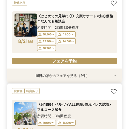
《はじめての見学に◎》充実サポート×安心価格
平日フェア《試食付》チャペル体験×選べる会場
特典あり
＊なんでも相談会
見学×見積り相談
所要時間：2時間30分程度
所要時間：3時間程度
《はじめての見学に◎》充実サポート×安心価格
10:00〜
10:00〜
11:00〜
11:00〜
＊なんでも相談会
8/20
8/20
(
(
木
木
)
)
13:00〜
13:00〜
14:00〜
14:00〜
所要時間：2時間30分程度
16:00〜
16:00〜
10:00〜
11:00〜
8/21
(
金
)
13:00〜
14:00〜
フェアを予約
フェアを予約
16:00〜
フェアを予約
同日のほかのフェアを見る（2件）
試食会
試食会
特典あり
特典あり
《少人数婚向け》4名～貸切OK＊プライベート感
平日フェア《試食付》チャペル体験×選べる会場
試食会
特典あり
◎試食付き相談会
見学×見積り相談
所要時間：3時間程度
所要時間：3時間程度
《月1BIG》ベルヴィALL体験♪憧れドレス試着×
10:00〜
10:00〜
11:00〜
11:00〜
フルコース試食
8/21
8/21
(
(
金
金
)
)
13:00〜
13:00〜
14:00〜
14:00〜
所要時間：3時間程度
16:00〜
16:00〜
10:00〜
16:00〜