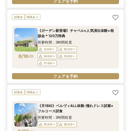
フェアを予約
試食会
特典あり
《ガーデン新登場》チャペル×人気演出体験×相
談会＊120万特典
所要時間：3時間程度
9:00〜
10:00〜
8/16
(
日
)
14:00〜
15:00〜
17:00〜
フェアを予約
試食会
特典あり
《月1BIG》ベルヴィALL体験♪憧れドレス試着×
フルコース試食
所要時間：3時間程度
10:00〜
16:00〜