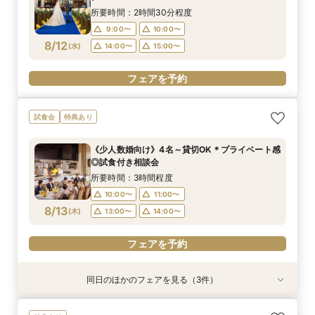
8/11
8/11
8/11
8/11
(
(
(
(
火
火
火
火
)
)
)
)
14:00〜
14:00〜
14:00〜
14:00〜
15:00〜
15:00〜
15:00〜
15:00〜
所要時間：2時間30分程度
17:00〜
17:00〜
17:00〜
17:00〜
9:00〜
10:00〜
8/12
(
水
)
14:00〜
15:00〜
フェアを予約
フェアを予約
フェアを予約
フェアを予約
フェアを予約
試食会
特典あり
《少人数婚向け》4名～貸切OK＊プライベート感
◎試食付き相談会
所要時間：3時間程度
10:00〜
11:00〜
8/13
(
木
)
13:00〜
14:00〜
フェアを予約
同日のほかのフェアを見る（3件）
試食会
特典あり
特典あり
特典あり
平日フェア《試食付》チャペル体験×選べる会場
《はじめての見学に◎》充実サポート×安心価格
《お盆限定》帰省＆結婚報告に◎ご家族相談フェ