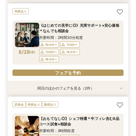
《はじめての見学に◎》充実サポート×安心価格
平日フェア《試食付》チャペル体験×選べる会場
特典あり
＊なんでも相談会
見学×見積り相談
所要時間：2時間30分程度
所要時間：3時間程度
《はじめての見学に◎》充実サポート×安心価格
10:00〜
10:00〜
11:00〜
11:00〜
＊なんでも相談会
8/27
8/27
(
(
木
木
)
)
13:00〜
13:00〜
14:00〜
14:00〜
所要時間：2時間30分程度
16:00〜
16:00〜
10:00〜
11:00〜
8/28
(
金
)
13:00〜
14:00〜
フェアを予約
フェアを予約
16:00〜
フェアを予約
同日のほかのフェアを見る（2件）
試食会
試食会
特典あり
特典あり
《少人数婚向け》4名～貸切OK＊プライベート感
平日フェア《試食付》チャペル体験×選べる会場
試食会
特典あり
動画あり
◎試食付き相談会
見学×見積り相談
所要時間：3時間程度
所要時間：3時間程度
【おもてなし◎】シェフ特選＊牛フィレ含む6品
10:00〜
10:00〜
11:00〜
11:00〜
コース試食×相談会
8/28
8/28
(
(
金
金
)
)
13:00〜
13:00〜
14:00〜
14:00〜
所要時間：3時間程度