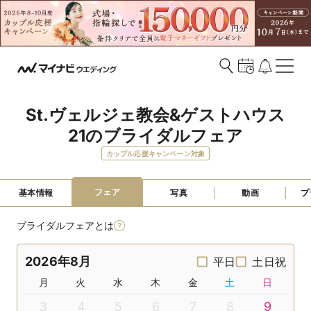
St.ヴェルジェ教会&ゲストハウス
21のブライダルフェア
カップル応援キャンペーン対象
フェア
基本情報
写真
動画
プ
ブライダルフェアとは
2026年8月
平日
土日祝
月
火
水
木
金
土
日
3
4
5
6
7
8
9