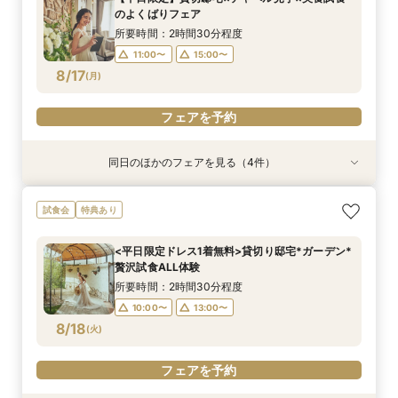
所要時間：2時間30分程度
9:00〜
9:00〜
9:00〜
10:00〜
10:00〜
10:00〜
のよくばりフェア
9:00〜
10:00〜
8/16
8/16
8/16
8/16
(
(
(
(
日
日
日
日
)
)
)
)
13:00〜
13:00〜
13:00〜
15:00〜
15:00〜
15:00〜
所要時間：2時間30分程度
13:00〜
15:00〜
17:00〜
17:00〜
17:00〜
11:00〜
15:00〜
17:00〜
8/17
(
月
)
フェアを予約
フェアを予約
フェアを予約
フェアを予約
フェアを予約
同日のほかのフェアを見る（4件）
試食会
特典あり
特典あり
試食会
特典あり
特典あり
19時までの来館でOK！お仕事帰りに◎無料試食
会費制ウェディング相談会｜気軽に、でもちゃん
【効率的に見学＆相談】60分フェア＊次回使え
【ご家族で叶える素敵なWeddingを】少人数W
試食会
特典あり
×見積もり相談会
と叶う結婚式
る試食チケット付
相談会
所要時間：2時間30分程度
所要時間：2時間程度
所要時間：1時間程度
所要時間：2時間30分程度
<平日限定ドレス1着無料>貸切り邸宅*ガーデン*
17:00〜
11:00〜
11:00〜
11:00〜
18:00〜
15:00〜
15:00〜
15:00〜
贅沢試食ALL体験
8/17
8/17
8/17
8/17
(
(
(
(
月
月
月
月
)
)
)
)
19:00〜
所要時間：2時間30分程度
10:00〜
13:00〜
フェアを予約
フェアを予約
フェアを予約
フェアを予約
8/18
(
火
)
フェアを予約