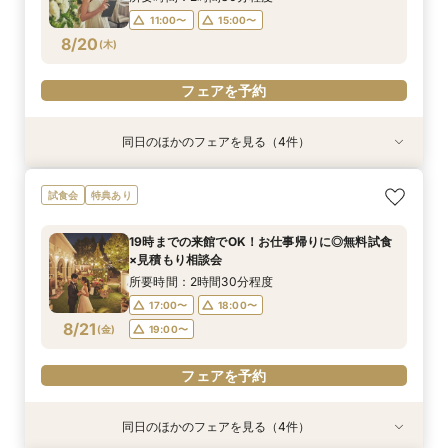
11:00〜
15:00〜
フェアを予約
フェアを予約
フェアを予約
フェアを予約
8/20
(
木
)
フェアを予約
同日のほかのフェアを見る（4件）
試食会
特典あり
特典あり
試食会
特典あり
特典あり
19時までの来館でOK！お仕事帰りに◎無料試食
会費制ウェディング相談会｜気軽に、でもちゃん
【効率的に見学＆相談】60分フェア＊次回使え
【ご家族で叶える素敵なWeddingを】少人数W
試食会
特典あり
×見積もり相談会
と叶う結婚式
る試食チケット付
相談会
所要時間：2時間30分程度
所要時間：2時間程度
所要時間：1時間程度
所要時間：2時間30分程度
19時までの来館でOK！お仕事帰りに◎無料試食
17:00〜
11:00〜
11:00〜
11:00〜
18:00〜
15:00〜
15:00〜
15:00〜
×見積もり相談会
8/20
8/20
8/20
8/20
(
(
(
(
木
木
木
木
)
)
)
)
19:00〜
所要時間：2時間30分程度
17:00〜
18:00〜
フェアを予約
フェアを予約
フェアを予約
フェアを予約
8/21
(
金
)
19:00〜
フェアを予約
同日のほかのフェアを見る（4件）
試食会
特典あり
特典あり
試食会
特典あり
特典あり