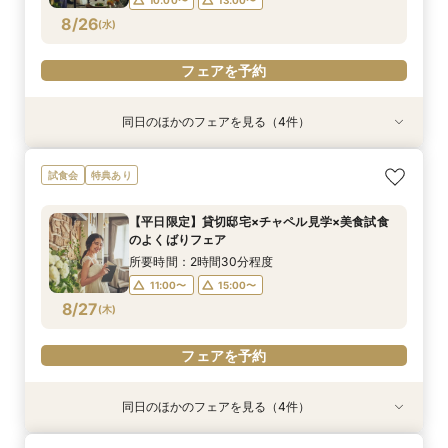
フェアを予約
フェアを予約
フェアを予約
フェアを予約
8/26
(
水
)
フェアを予約
同日のほかのフェアを見る（4件）
試食会
特典あり
試食会
特典あり
特典あり
特典あり
<平日限定ドレス1着無料>貸切り邸宅*ガーデン*
会費制ウェディング相談会｜気軽に、でもちゃん
【ご家族で叶える素敵なWeddingを】少人数W
【価格重視派◎】貸切邸宅ALL体験×見積り徹底
試食会
特典あり
贅沢試食ALL体験
と叶う結婚式
相談会
相談*最大100万特典
所要時間：2時間30分程度
所要時間：2時間程度
所要時間：2時間30分程度
所要時間：2時間30分程度
【平日限定】貸切邸宅×チャペル見学×美食試食
10:00〜
10:00〜
10:00〜
10:00〜
13:00〜
13:00〜
13:00〜
13:00〜
のよくばりフェア
8/26
8/26
8/26
8/26
(
(
(
(
水
水
水
水
)
)
)
)
所要時間：2時間30分程度
11:00〜
15:00〜
フェアを予約
フェアを予約
フェアを予約
フェアを予約
8/27
(
木
)
フェアを予約
同日のほかのフェアを見る（4件）
試食会
特典あり
特典あり
試食会
特典あり
特典あり