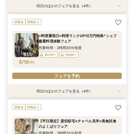
同日のほかのフェアを見る（4件）
試食会
特典あり
試食会
特典あり
特典あり
特典あり
<料理重視◎>料理ランクUP10万円特典*シェフ
会費制ウェディング相談会｜気軽に、でもちゃん
【ご家族で叶える素敵なWeddingを】少人数W
【価格重視派◎】貸切邸宅ALL体験×見積り徹底
試食会
特典あり
厳選料理体験フェア
と叶う結婚式
相談会
相談*最大100万特典
所要時間：2時間30分程度
所要時間：2時間程度
所要時間：2時間30分程度
所要時間：2時間30分程度
<料理重視◎>料理ランクUP10万円特典*シェフ
10:00〜
10:00〜
10:00〜
10:00〜
13:00〜
13:00〜
13:00〜
13:00〜
厳選料理体験フェア
8/18
8/18
8/18
8/18
(
(
(
(
火
火
火
火
)
)
)
)
所要時間：2時間30分程度
10:00〜
13:00〜
フェアを予約
フェアを予約
フェアを予約
フェアを予約
8/19
(
水
)
フェアを予約
同日のほかのフェアを見る（4件）
試食会
特典あり
試食会
特典あり
特典あり
特典あり
<平日限定ドレス1着無料>貸切り邸宅*ガーデン*
会費制ウェディング相談会｜気軽に、でもちゃん
【ご家族で叶える素敵なWeddingを】少人数W
【価格重視派◎】貸切邸宅ALL体験×見積り徹底
試食会
特典あり
贅沢試食ALL体験
と叶う結婚式
相談会
相談*最大100万特典
所要時間：2時間30分程度
所要時間：2時間程度
所要時間：2時間30分程度
所要時間：2時間30分程度
【平日限定】貸切邸宅×チャペル見学×美食試食
10:00〜
10:00〜
10:00〜
10:00〜
13:00〜
13:00〜
13:00〜
13:00〜
のよくばりフェア
8/19
8/19
8/19
8/19
(
(
(
(
水
水
水
水
)
)
)
)
所要時間：2時間30分程度