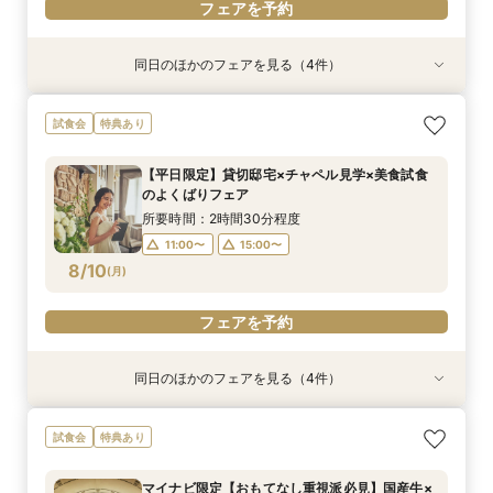
フェアを予約
同日のほかのフェアを見る（4件）
試食会
試食会
試食会
試食会
特典あり
特典あり
特典あり
特典あり
【愛犬と叶える】リングドッグ相談会×1日1組貸
【少人数婚ご検討の方】5品無料試食×料理ラン
*後悔しない見積比較*2件目見学大歓迎｜15大特
国産牛×オマール海老ハーフコース5品＊3万円無
試食会
特典あり
切体験フェア
クアップ特典付*
典×絶品試食付
料試食付フェア
所要時間：2時間30分程度
所要時間：2時間30分程度
所要時間：2時間30分程度
所要時間：2時間30分程度
【平日限定】貸切邸宅×チャペル見学×美食試食
9:30〜
9:30〜
9:30〜
9:30〜
10:30〜
10:30〜
10:30〜
10:30〜
のよくばりフェア
8/9
8/9
8/9
8/9
(
(
(
(
日
日
日
日
)
)
)
)
12:00〜
12:00〜
12:00〜
12:00〜
13:30〜
13:30〜
13:30〜
13:30〜
所要時間：2時間30分程度
18:00〜
18:00〜
18:00〜
18:00〜
11:00〜
15:00〜
8/10
(
月
)
フェアを予約
フェアを予約
フェアを予約
フェアを予約
フェアを予約
同日のほかのフェアを見る（4件）
試食会
特典あり
特典あり
試食会
特典あり
特典あり
19時までの来館でOK！お仕事帰りに◎無料試食
会費制ウェディング相談会｜気軽に、でもちゃん
【効率的に見学＆相談】60分フェア＊次回使え
【ご家族で叶える素敵なWeddingを】少人数W
試食会
特典あり
×見積もり相談会
と叶う結婚式
る試食チケット付
相談会
所要時間：2時間30分程度
所要時間：2時間程度
所要時間：1時間程度
所要時間：2時間30分程度
マイナビ限定【おもてなし重視派必見】国産牛×