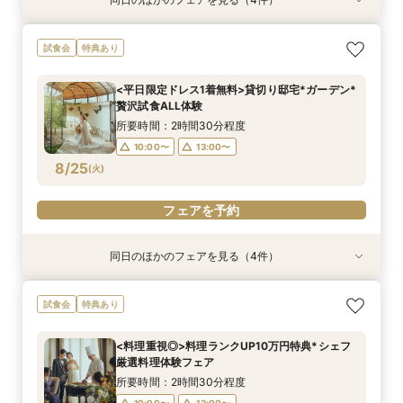
試食会
特典あり
特典あり
試食会
特典あり
特典あり
19時までの来館でOK！お仕事帰りに◎無料試食
会費制ウェディング相談会｜気軽に、でもちゃん
【効率的に見学＆相談】60分フェア＊次回使え
【ご家族で叶える素敵なWeddingを】少人数W
試食会
特典あり
×見積もり相談会
と叶う結婚式
る試食チケット付
相談会
所要時間：2時間30分程度
所要時間：2時間程度
所要時間：1時間程度
所要時間：2時間30分程度
<平日限定ドレス1着無料>貸切り邸宅*ガーデン*
17:00〜
11:00〜
11:00〜
11:00〜
18:00〜
15:00〜
15:00〜
15:00〜
贅沢試食ALL体験
8/24
8/24
8/24
8/24
(
(
(
(
月
月
月
月
)
)
)
)
19:00〜
所要時間：2時間30分程度
10:00〜
13:00〜
フェアを予約
フェアを予約
フェアを予約
フェアを予約
8/25
(
火
)
フェアを予約
同日のほかのフェアを見る（4件）
試食会
特典あり
試食会
特典あり
特典あり
特典あり
<料理重視◎>料理ランクUP10万円特典*シェフ
会費制ウェディング相談会｜気軽に、でもちゃん
【ご家族で叶える素敵なWeddingを】少人数W
【価格重視派◎】貸切邸宅ALL体験×見積り徹底
試食会
特典あり
厳選料理体験フェア
と叶う結婚式
相談会
相談*最大100万特典
所要時間：2時間30分程度
所要時間：2時間程度
所要時間：2時間30分程度
所要時間：2時間30分程度
<料理重視◎>料理ランクUP10万円特典*シェフ
10:00〜
10:00〜
10:00〜
10:00〜
13:00〜
13:00〜
13:00〜
13:00〜
厳選料理体験フェア
8/25
8/25
8/25
8/25
(
(
(
(
火
火
火
火
)
)
)
)
所要時間：2時間30分程度
10:00〜
13:00〜