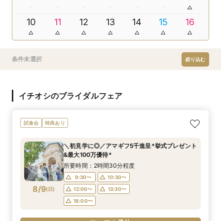
10
11
12
13
14
15
16
条件未選択
絞り込む
イチオシのブライダルフェア
試食会
特典あり
＼初見学に◎／アマギフ5千進呈*挙式プレゼント
&最大100万優待*
所要時間：2時間30分程度
9:30〜
10:30〜
8/9
(
日
)
12:00〜
13:30〜
18:00〜