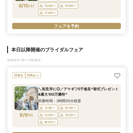
8/15
(
土
)
13:00〜
15:00〜
17:00〜
フェアを予約
本日以降開催のブライダルフェア
全84件中 1件〜20件表示
試食会
特典あり
＼初見学に◎／アマギフ5千進呈*挙式プレゼント
&最大100万優待*
所要時間：2時間30分程度
9:30〜
10:30〜
8/9
(
日
)
12:00〜
13:30〜
18:00〜