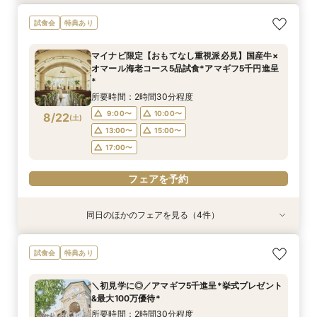
【平日限定】貸切邸宅×チャペル見学×美食試食
会費制ウェディング相談会｜気軽に、でもちゃん
【効率的に見学＆相談】60分フェア＊次回使え
【ご家族で叶える素敵なWeddingを】少人数W
試食会
特典あり
のよくばりフェア
と叶う結婚式
る試食チケット付
相談会
所要時間：2時間30分程度
所要時間：2時間程度
所要時間：1時間程度
所要時間：2時間30分程度
マイナビ限定【おもてなし重視派必見】国産牛×
11:00〜
11:00〜
11:00〜
11:00〜
15:00〜
15:00〜
15:00〜
15:00〜
オマール海老コース5品試食*アマギフ5千円進呈
8/21
8/21
8/21
8/21
*
(
(
(
(
金
金
金
金
)
)
)
)
所要時間：2時間30分程度
フェアを予約
フェアを予約
フェアを予約
フェアを予約
9:00〜
10:00〜
8/22
(
土
)
13:00〜
15:00〜
17:00〜
フェアを予約
同日のほかのフェアを見る（4件）
試食会
試食会
試食会
試食会
特典あり
特典あり
特典あり
特典あり
マイナビ限定＼初見学に◎／アマギフ5千円進呈*
【愛犬と叶える】リングドッグ相談会×1日1組貸
【少人数婚ご検討の方】5品無料試食×料理ラン
*後悔しない見積比較*2件目見学大歓迎｜15大特
試食会
特典あり
挙式プレゼント&最大100万優待*
切体験フェア
クアップ特典付*
典×絶品試食付
所要時間：2時間30分程度
所要時間：2時間30分程度
所要時間：2時間30分程度
所要時間：2時間30分程度
＼初見学に◎／アマギフ5千進呈*挙式プレゼント
9:00〜
9:00〜
9:00〜
9:00〜
10:00〜
10:00〜
10:00〜
10:00〜
&最大100万優待*
8/22
8/22
8/22
8/22
(
(
(
(
土
土
土
土
)
)
)
)
13:00〜
13:00〜
13:00〜
13:00〜
15:00〜
15:00〜
15:00〜
15:00〜
所要時間：2時間30分程度