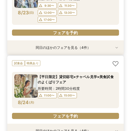
17:00〜
17:00〜
17:00〜
17:00〜
9:30〜
11:30〜
8/23
(
日
)
12:00〜
13:30〜
フェアを予約
フェアを予約
フェアを予約
フェアを予約
17:00〜
フェアを予約
同日のほかのフェアを見る（4件）
試食会
試食会
試食会
試食会
特典あり
特典あり
特典あり
特典あり
【愛犬と叶える】リングドッグ相談会×1日1組貸
【少人数婚ご検討の方】5品無料試食×料理ラン
*後悔しない見積比較*2件目見学大歓迎｜15大特
国産牛×オマール海老ハーフコース5品＊3万円無
試食会
特典あり
切体験フェア
クアップ特典付*
典×絶品試食付
料試食付フェア
所要時間：2時間30分程度
所要時間：2時間30分程度
所要時間：2時間30分程度
所要時間：2時間30分程度
【平日限定】貸切邸宅×チャペル見学×美食試食
9:30〜
9:30〜
9:30〜
9:30〜
11:30〜
11:30〜
11:30〜
11:30〜
のよくばりフェア
8/23
8/23
8/23
8/23
(
(
(
(
日
日
日
日
)
)
)
)
12:00〜
12:00〜
12:00〜
12:00〜
13:30〜
13:30〜
13:30〜
13:30〜
所要時間：2時間30分程度
17:00〜
17:00〜
17:00〜
17:00〜
11:00〜
15:00〜
8/24
(
月
)
フェアを予約
フェアを予約
フェアを予約
フェアを予約
フェアを予約
同日のほかのフェアを見る（4件）