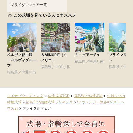
ブライダルフェア一覧
この式場を見ている人にオススメ
ベルヴィ郡山館
＆MINORIE（ミ
ミ・ピアーチェ
ブライマリー
｜ベルヴィグルー
ノリエ）
ト
福島県／中通り南
プ
福島県／中通り北
福島県／中通
福島県／中通り南
マイナビウエディング
>
結婚式場TOP
>
福島県の結婚式場
>
中通り北の
結婚式場
>
福島市の結婚式場ランキング
>
St.ヴェルジェ教会&ゲストハ
ウス21
>
ブライダルフェア