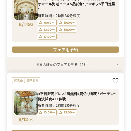
17:00〜
11:00〜
11:00〜
11:00〜
18:00〜
15:00〜
15:00〜
15:00〜
オマール海老コース5品試食*アマギフ5千円進呈
8/10
8/10
8/10
8/10
*
(
(
(
(
月
月
月
月
)
)
)
)
19:00〜
所要時間：2時間30分程度
フェアを予約
フェアを予約
フェアを予約
フェアを予約
9:00〜
10:00〜
8/11
(
火
)
13:00〜
15:00〜
17:00〜
フェアを予約
同日のほかのフェアを見る（4件）
試食会
試食会
試食会
試食会
特典あり
特典あり
特典あり
特典あり
マイナビ限定＼初見学に◎／アマギフ5千円進呈*
【愛犬と叶える】リングドッグ相談会×1日1組貸
【少人数婚ご検討の方】5品無料試食×料理ラン
*後悔しない見積比較*2件目見学大歓迎｜15大特
試食会
特典あり
挙式プレゼント&最大100万優待*
切体験フェア
クアップ特典付*
典×絶品試食付
所要時間：2時間30分程度
所要時間：2時間30分程度
所要時間：2時間30分程度
所要時間：2時間30分程度
<平日限定ドレス1着無料>貸切り邸宅*ガーデン*
9:00〜
9:00〜
9:00〜
9:00〜
10:00〜
10:00〜
10:00〜
10:00〜
贅沢試食ALL体験
8/11
8/11
8/11
8/11
(
(
(
(
火
火
火
火
)
)
)
)
13:00〜
13:00〜
13:00〜
13:00〜
15:00〜
15:00〜
15:00〜
15:00〜
所要時間：2時間30分程度
17:00〜
17:00〜
17:00〜
17:00〜
10:00〜
13:00〜
8/12
(
水
)
フェアを予約
フェアを予約
フェアを予約
フェアを予約