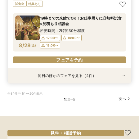
19時までの来館でOK！お仕事帰りに◎無料試食
会費制ウェディング相談会｜気軽に、でもちゃん
【効率的に見学＆相談】60分フェア＊次回使え
【ご家族で叶える素敵なWeddingを】少人数W
試食会
特典あり
×見積もり相談会
と叶う結婚式
る試食チケット付
相談会
所要時間：2時間30分程度
所要時間：2時間程度
所要時間：1時間程度
所要時間：2時間30分程度
19時までの来館でOK！お仕事帰りに◎無料試食
17:00〜
11:00〜
11:00〜
11:00〜
18:00〜
15:00〜
15:00〜
15:00〜
×見積もり相談会
8/27
8/27
8/27
8/27
(
(
(
(
木
木
木
木
)
)
)
)
19:00〜
所要時間：2時間30分程度
17:00〜
18:00〜
フェアを予約
フェアを予約
フェアを予約
フェアを予約
8/28
(
金
)
19:00〜
フェアを予約
同日のほかのフェアを見る（4件）
試食会
特典あり
特典あり
試食会
特典あり
特典あり
【平日限定】貸切邸宅×チャペル見学×美食試食
会費制ウェディング相談会｜気軽に、でもちゃん
【効率的に見学＆相談】60分フェア＊次回使え
【ご家族で叶える素敵なWeddingを】少人数W
全84件中 1件〜20件表示
のよくばりフェア
と叶う結婚式
る試食チケット付
相談会
…
次へ
1
2
3
5
所要時間：2時間30分程度
所要時間：2時間程度
所要時間：1時間程度
所要時間：2時間30分程度
11:00〜
11:00〜
11:00〜
11:00〜
15:00〜
15:00〜
15:00〜
15:00〜
8/28
8/28
8/28
8/28
(
(
(
(
金
金
金
金
)
)
)
)
フェアを予約
フェアを予約
フェアを予約
フェアを予約
見学・相談予約