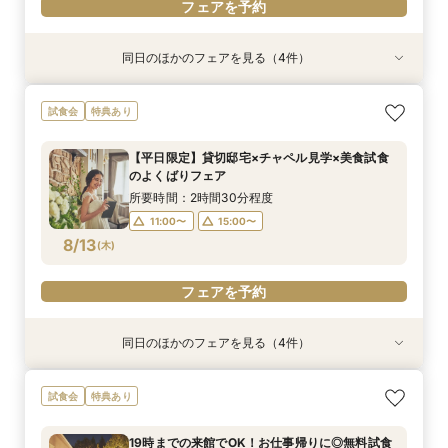
フェアを予約
同日のほかのフェアを見る（4件）
試食会
特典あり
試食会
特典あり
特典あり
特典あり
<料理重視◎>料理ランクUP10万円特典*シェフ
会費制ウェディング相談会｜気軽に、でもちゃん
【ご家族で叶える素敵なWeddingを】少人数W
【価格重視派◎】貸切邸宅ALL体験×見積り徹底
試食会
特典あり
厳選料理体験フェア
と叶う結婚式
相談会
相談*最大100万特典
所要時間：2時間30分程度
所要時間：2時間程度
所要時間：2時間30分程度
所要時間：2時間30分程度
【平日限定】貸切邸宅×チャペル見学×美食試食
10:00〜
10:00〜
10:00〜
10:00〜
13:00〜
13:00〜
13:00〜
13:00〜
のよくばりフェア
8/12
8/12
8/12
8/12
(
(
(
(
水
水
水
水
)
)
)
)
所要時間：2時間30分程度
11:00〜
15:00〜
フェアを予約
フェアを予約
フェアを予約
フェアを予約
8/13
(
木
)
フェアを予約
同日のほかのフェアを見る（4件）
試食会
特典あり
特典あり
試食会
特典あり
特典あり
19時までの来館でOK！お仕事帰りに◎無料試食
会費制ウェディング相談会｜気軽に、でもちゃん
【効率的に見学＆相談】60分フェア＊次回使え
【ご家族で叶える素敵なWeddingを】少人数W
試食会
特典あり
×見積もり相談会
と叶う結婚式
る試食チケット付
相談会
所要時間：2時間30分程度
所要時間：2時間程度
所要時間：1時間程度
所要時間：2時間30分程度
19時までの来館でOK！お仕事帰りに◎無料試食