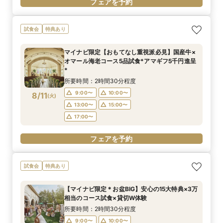
フェアを予約
試食会
特典あり
マイナビ限定【おもてなし重視派必見】国産牛×
オマール海老コース5品試食*アマギフ5千円進呈
*
所要時間：2時間30分程度
9:00〜
10:00〜
8/11
(
火
)
13:00〜
15:00〜
17:00〜
フェアを予約
試食会
特典あり
【マイナビ限定＊お盆BIG】安心の15大特典×3万
相当のコース試食×貸切W体験
所要時間：2時間30分程度
9:00〜
10:00〜