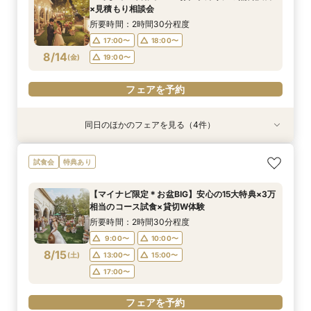
17:00〜
11:00〜
11:00〜
11:00〜
18:00〜
15:00〜
15:00〜
15:00〜
×見積もり相談会
8/13
8/13
8/13
8/13
(
(
(
(
木
木
木
木
)
)
)
)
19:00〜
所要時間：2時間30分程度
17:00〜
18:00〜
フェアを予約
フェアを予約
フェアを予約
フェアを予約
8/14
(
金
)
19:00〜
フェアを予約
同日のほかのフェアを見る（4件）
試食会
特典あり
特典あり
試食会
特典あり
特典あり
【平日限定】貸切邸宅×チャペル見学×美食試食
会費制ウェディング相談会｜気軽に、でもちゃん
【効率的に見学＆相談】60分フェア＊次回使え
【ご家族で叶える素敵なWeddingを】少人数W
試食会
特典あり
のよくばりフェア
と叶う結婚式
る試食チケット付
相談会
所要時間：2時間30分程度
所要時間：2時間程度
所要時間：1時間程度
所要時間：2時間30分程度
【マイナビ限定＊お盆BIG】安心の15大特典×3万
11:00〜
11:00〜
11:00〜
11:00〜
15:00〜
15:00〜
15:00〜
15:00〜
相当のコース試食×貸切W体験
8/14
8/14
8/14
8/14
(
(
(
(
金
金
金
金
)
)
)
)
所要時間：2時間30分程度
9:00〜
10:00〜
フェアを予約
フェアを予約
フェアを予約
フェアを予約
8/15
(
土
)
13:00〜
15:00〜
17:00〜
フェアを予約