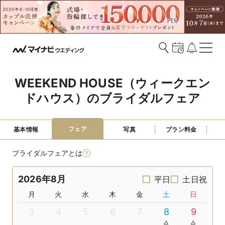
WEEKEND HOUSE（ウィークエン
ドハウス）のブライダルフェア
フェア
基本情報
写真
プラン料金
ブライダルフェアとは
2026年8月
平日
土日祝
月
火
水
木
金
土
日
3
4
5
6
7
8
9