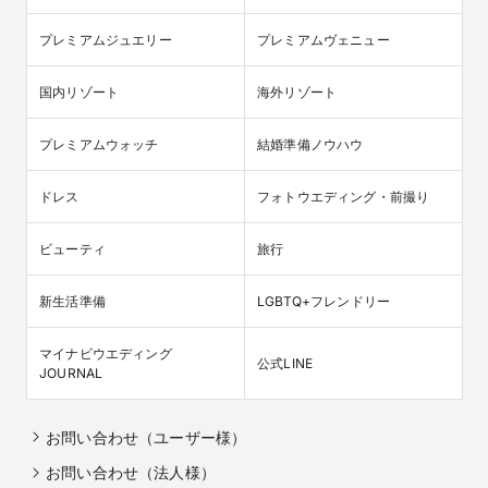
プレミアムジュエリー
プレミアムヴェニュー
国内リゾート
海外リゾート
プレミアムウォッチ
結婚準備ノウハウ
ドレス
フォトウエディング・前撮り
ビューティ
旅行
新生活準備
LGBTQ+フレンドリー
マイナビウエディング

公式LINE
JOURNAL
お問い合わせ（ユーザー様）
お問い合わせ（法人様）