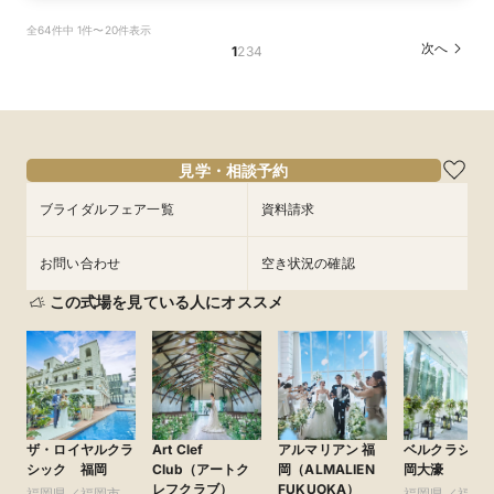
＼ペット婚相談会♪／大切な家族と過ごすプライ
【式場見学が初めてのカップル様へ】おふたりに
【家族での時間を大切にしたい方へ】非日常空間
全64件中 1件〜20件表示
ベートWD
合った結婚式の相談フェア
で過ごす挙式体験フェア
次へ
1
2
3
4
所要時間：3時間程度
所要時間：3時間程度
所要時間：3時間程度
12:00〜
12:00〜
12:00〜
13:00〜
13:00〜
13:00〜
9/3
9/3
9/3
(
(
(
木
木
木
)
)
)
14:00〜
14:00〜
14:00〜
15:00〜
15:00〜
15:00〜
フェアを予約
フェアを予約
フェアを予約
見学・相談予約
ブライダルフェア一覧
資料請求
お問い合わせ
空き状況の確認
この式場を見ている人にオススメ
ザ・ロイヤルクラ
Art Clef
アルマリアン 福
ベルクラシッ
シック 福岡
Club（アートク
岡（ALMALIEN
岡大濠
レフクラブ）
FUKUOKA）
福岡県／福岡市・
福岡県／福岡