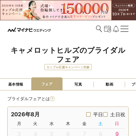
キャメロットヒルズのブライダル
フェア
カップル応援キャンペーン対象
フェア
基本情報
写真
動画
プ
ブライダルフェアとは
2026年8月
平日
土日祝
月
火
水
木
金
土
日
3
4
5
6
7
8
9