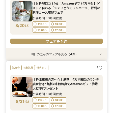
【お料理口コミ1位！Amazonギフト1万円付】ゲ
付き
所要時間：3時間程度
所要時間：3時間程度
所要時間：3時間程度
所要時間：3時間程度
ストに伝わる「シェフと作るフルコース」評判の
11:00〜
11:00〜
11:00〜
11:00〜
13:00〜
13:00〜
13:00〜
13:00〜
8/19
8/19
8/19
8/19
料理コース堪能フェア
(
(
(
(
水
水
水
水
)
)
)
)
15:00〜
15:00〜
15:00〜
15:00〜
17:00〜
17:00〜
17:00〜
17:00〜
所要時間：3時間程度
11:00〜
13:00〜
8/20
(
木
)
フェアを予約
フェアを予約
フェアを予約
フェアを予約
15:00〜
17:00〜
フェアを予約
同日のほかのフェアを見る（4件）
試食会
試食会
試食会
試食会
衣装試着
衣装試着
衣装試着
衣装試着
特典あり
特典あり
特典あり
特典あり
【初めての見学に】結婚式のダンドリまるわかり
【何も決まってなくてもOK】まずはフェアに参
【6名～OK◎話題の少人数結婚式】オリジナリ
【マタニティ&パパママ婚限定プラン＆特典有
試食会
衣装試着
特典あり
～ビギナーズフェア～《無料試食》×《Amazon
加してみよう！感動挙式体験×邸宅ウエディング
ティ×安心相談会×お得プラン《無料試食》
り】憧れ大聖堂＆緑溢れるガーデンW体験＆贅沢
ギフト券1万円》
体験フェア＆見積相談*Amazonギフト10,000円
×《Amazonギフト券1万円》
4万円相当の無料試食付き
【料理重視の方へ☆】豪華！4万円相当のランチ
付き
所要時間：3時間程度
所要時間：3時間程度
所要時間：3時間程度
所要時間：3時間程度
試食付き*無料×来館特典でAmazonギフト券最
11:00〜
11:00〜
11:00〜
11:00〜
13:00〜
13:00〜
13:00〜
13:00〜
8/20
8/20
8/20
8/20
大1万円プレゼント
(
(
(
(
木
木
木
木
)
)
)
)
15:00〜
15:00〜
15:00〜
15:00〜
17:00〜
17:00〜
17:00〜
17:00〜
所要時間：3時間程度
11:00〜
13:00〜
8/21
(
金
)
フェアを予約
フェアを予約
フェアを予約
フェアを予約
15:00〜
17:00〜