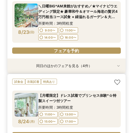
華試食*Amazonギフト10,000円付き
4万円相当の無料試食付き
×《Amazonギフト券1万円》
で《無料試食》×《Amazonギフト券1万円》
＼日曜BIG*AM来館がおすすめ／★マイナビウエ
所要時間：3時間程度
所要時間：3時間程度
所要時間：3時間程度
所要時間：3時間程度
ディング限定★ 豪華和牛＆オマール海老の贅沢4
9:00〜
9:00〜
9:00〜
9:00〜
11:00〜
11:00〜
11:00〜
11:00〜
8/22
8/22
8/22
8/22
万円相当コース試食 × 緑溢れるガーデン＆大聖
(
(
(
(
土
土
土
土
)
)
)
)
堂体験×Amazon1万円
14:00〜
14:00〜
14:00〜
14:00〜
16:00〜
16:00〜
16:00〜
16:00〜
所要時間：3時間程度
9:00〜
11:00〜
8/23
(
日
)
フェアを予約
フェアを予約
フェアを予約
フェアを予約
14:00〜
16:00〜
フェアを予約
同日のほかのフェアを見る（4件）
試食会
試食会
試食会
試食会
衣装試着
衣装試着
衣装試着
衣装試着
特典あり
特典あり
特典あり
特典あり
【じっくり検討したい方向け】まずはフェアに参
【マタニティ&パパママ婚限定プラン＆特典有
【6名～29名迄*少人数結婚式】オリジナリティ
【コスパ重視必見】40名130万円＆自己負担ゼロ
試食会
衣装試着
特典あり
加してみよう！憧れの大聖堂＆貸切会場見学＆豪
り】憧れ大聖堂＆緑溢れるガーデンW体験＆贅沢
×安心相談会×お得プラン《無料試食》
で叶う上質W★最短30日で準備OK★1件目来館
華試食*Amazonギフト10,000円付き
4万円相当の無料試食付き
×《Amazonギフト券1万円》
で《無料試食》×《Amazonギフト券1万円》
【月曜限定】ドレス試着でプリンセス体験*☆特
所要時間：3時間程度
所要時間：3時間程度
所要時間：3時間程度
所要時間：3時間程度
製スイーツ付ツアー
9:00〜
9:00〜
9:00〜
9:00〜
11:00〜
11:00〜
11:00〜
11:00〜
8/23
8/23
8/23
8/23
(
(
(
(
日
日
日
日
)
)
)
)
所要時間：3時間程度
14:00〜
14:00〜
14:00〜
14:00〜
16:00〜
16:00〜
16:00〜
16:00〜
11:00〜
13:00〜
8/24
(
月
)
15:00〜
17:00〜
フェアを予約
フェアを予約
フェアを予約
フェアを予約