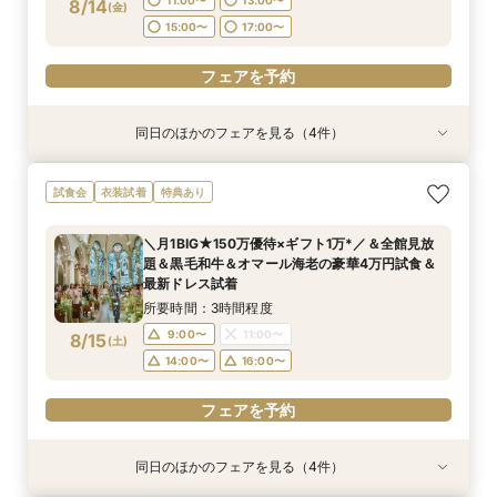
8/14
(
金
)
フェアを予約
フェアを予約
フェアを予約
フェアを予約
15:00〜
17:00〜
フェアを予約
同日のほかのフェアを見る（4件）
試食会
試食会
試食会
試食会
衣装試着
衣装試着
衣装試着
衣装試着
特典あり
特典あり
特典あり
特典あり
【初めての見学に】結婚式のダンドリまるわかり
【何も決まってなくてもOK】まずはフェアに参
【6名～OK◎話題の少人数結婚式】オリジナリ
【マタニティ&パパママ婚限定プラン＆特典有
試食会
衣装試着
特典あり
～ビギナーズフェア～《無料試食》×《Amazon
加してみよう！感動挙式体験×邸宅ウエディング
ティ×安心相談会×お得プラン《無料試食》
り】憧れ大聖堂＆緑溢れるガーデンW体験＆贅沢
ギフト券1万円》
体験フェア＆見積相談*Amazonギフト10,000円
×《Amazonギフト券1万円》
4万円相当の無料試食付き
＼月1BIG★150万優待×ギフト1万*／＆全館見放
付き
所要時間：3時間程度
所要時間：3時間程度
所要時間：3時間程度
所要時間：3時間程度
題＆黒毛和牛＆オマール海老の豪華4万円試食＆
11:00〜
11:00〜
11:00〜
11:00〜
13:00〜
13:00〜
13:00〜
13:00〜
8/14
8/14
8/14
8/14
最新ドレス試着
(
(
(
(
金
金
金
金
)
)
)
)
15:00〜
15:00〜
15:00〜
15:00〜
17:00〜
17:00〜
17:00〜
17:00〜
所要時間：3時間程度
9:00〜
11:00〜
8/15
(
土
)
フェアを予約
フェアを予約
フェアを予約
フェアを予約
14:00〜
16:00〜
フェアを予約
同日のほかのフェアを見る（4件）
試食会
試食会
試食会
試食会
衣装試着
衣装試着
衣装試着
衣装試着
特典あり
特典あり
特典あり
特典あり