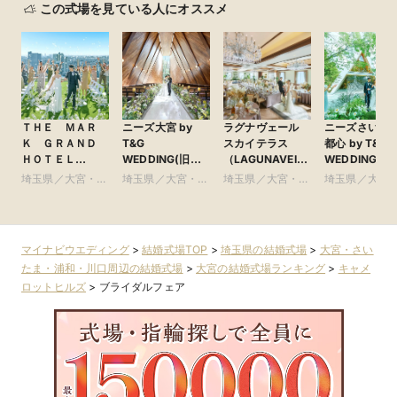
この式場を見ている人にオススメ
ＴＨＥ ＭＡＲ
ニーズ大宮 by
ラグナヴェール
ニーズさいた
Ｋ ＧＲＡＮＤ
T&G
スカイテラス
都心 by T&G
ＨＯＴＥＬ
WEDDING(旧
（LAGUNAVEIL
WEDDING(旧
●Plan・Do・See
アーヴェリール迎
SkyTerrace）
ガーデンヒル
埼玉県／大宮・さ
埼玉県／大宮・さ
埼玉県／大宮・さ
埼玉県／大宮
グループ
賓館 大宮)
賓館 大宮)
いたま・浦和・川
いたま・浦和・川
いたま・浦和・川
いたま・浦和
口周辺
口周辺
口周辺
口周辺
マイナビウエディング
>
結婚式場TOP
>
埼玉県の結婚式場
>
大宮・さい
たま・浦和・川口周辺の結婚式場
>
大宮の結婚式場ランキング
>
キャメ
ロットヒルズ
>
ブライダルフェア