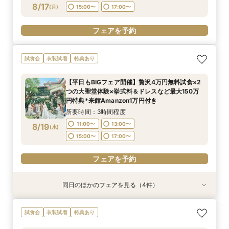
8/17
(
月
)
15:00〜
17:00〜
フェアを予約
フェアを予約
フェアを予約
フェアを予約
フェアを予約
試食会
衣装試着
特典あり
【平日もBIGフェア開催】贅沢4万円無料試食×2
つの大聖堂体験×挙式料＆ドレスなど最大150万
円特典*来館Amanzon1万円付き
所要時間：3時間程度
11:00〜
13:00〜
8/19
(
水
)
15:00〜
17:00〜
フェアを予約
同日のほかのフェアを見る（4件）
試食会
試食会
試食会
試食会
衣装試着
衣装試着
衣装試着
衣装試着
特典あり
特典あり
特典あり
特典あり
【初めての見学に】結婚式のダンドリまるわかり
【何も決まってなくてもOK】まずはフェアに参
【6名～OK◎話題の少人数結婚式】オリジナリ
【マタニティ&パパママ婚限定プラン＆特典有
試食会
衣装試着
特典あり
～ビギナーズフェア～《無料試食》×《Amazon
加してみよう！感動挙式体験×邸宅ウエディング
ティ×安心相談会×お得プラン《無料試食》
り】憧れ大聖堂＆緑溢れるガーデンW体験＆贅沢
ギフト券1万円》
体験フェア＆見積相談*Amazonギフト10,000円
×《Amazonギフト券1万円》
4万円相当の無料試食付き