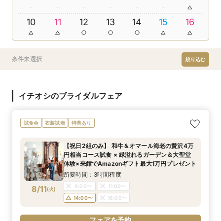
10
11
12
13
14
15
16
条件未選択
絞り込む
イチオシのブライダルフェア
試食会
衣装試着
特典あり
【祝日2組のみ】 和牛＆オマール海老の贅沢4万
円相当コース試食 × 緑溢れるガーデン＆大聖堂
体験×来館でAmazonギフト最大1万円プレゼント
所要時間：3時間程度
9:00〜
11:00〜
8/11
(
火
)
14:00〜
16:00〜
フェアを予約