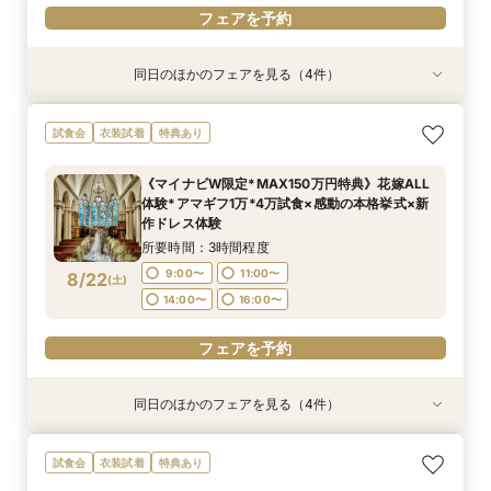
フェアを予約
同日のほかのフェアを見る（4件）
試食会
試食会
試食会
試食会
衣装試着
衣装試着
衣装試着
衣装試着
特典あり
特典あり
特典あり
特典あり
【初めての見学に】結婚式のダンドリまるわかり
【何も決まってなくてもOK】まずはフェアに参
【6名～OK◎話題の少人数結婚式】オリジナリ
【マタニティ&パパママ婚限定プラン＆特典有
試食会
衣装試着
特典あり
～ビギナーズフェア～《無料試食》×《Amazon
加してみよう！感動挙式体験×邸宅ウエディング
ティ×安心相談会×お得プラン《無料試食》
り】憧れ大聖堂＆緑溢れるガーデンW体験＆贅沢
ギフト券1万円》
体験フェア＆見積相談*Amazonギフト10,000円
×《Amazonギフト券1万円》
4万円相当の無料試食付き
《マイナビW限定*MAX150万円特典》花嫁ALL
付き
所要時間：3時間程度
所要時間：3時間程度
所要時間：3時間程度
所要時間：3時間程度
体験*アマギフ1万*4万試食×感動の本格挙式×新
11:00〜
11:00〜
11:00〜
11:00〜
13:00〜
13:00〜
13:00〜
13:00〜
8/21
8/21
8/21
8/21
作ドレス体験
(
(
(
(
金
金
金
金
)
)
)
)
15:00〜
15:00〜
15:00〜
15:00〜
17:00〜
17:00〜
17:00〜
17:00〜
所要時間：3時間程度
9:00〜
11:00〜
8/22
(
土
)
フェアを予約
フェアを予約
フェアを予約
フェアを予約
14:00〜
16:00〜
フェアを予約
同日のほかのフェアを見る（4件）
試食会
試食会
試食会
試食会
衣装試着
衣装試着
衣装試着
衣装試着
特典あり
特典あり
特典あり
特典あり
【じっくり検討したい方向け】まずはフェアに参
【マタニティ&パパママ婚限定プラン＆特典有
【6名～29名迄*少人数結婚式】オリジナリティ
【コスパ重視必見】40名130万円＆自己負担ゼロ
試食会
衣装試着
特典あり
加してみよう！憧れの大聖堂＆貸切会場見学＆豪
り】憧れ大聖堂＆緑溢れるガーデンW体験＆贅沢
×安心相談会×お得プラン《無料試食》
で叶う上質W★最短30日で準備OK★1件目来館