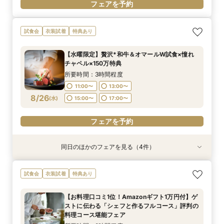
フェアを予約
試食会
衣装試着
特典あり
【水曜限定】贅沢*和牛＆オマールW試食×憧れ
チャペル×150万特典
所要時間：3時間程度
11:00〜
13:00〜
8/26
(
水
)
15:00〜
17:00〜
フェアを予約
同日のほかのフェアを見る（4件）
試食会
試食会
試食会
試食会
衣装試着
衣装試着
衣装試着
衣装試着
特典あり
特典あり
特典あり
特典あり
【初めての見学に】結婚式のダンドリまるわかり
【何も決まってなくてもOK】まずはフェアに参
【6名～OK◎話題の少人数結婚式】オリジナリ
【マタニティ&パパママ婚限定プラン＆特典有
試食会
衣装試着
特典あり
～ビギナーズフェア～《無料試食》×《Amazon
加してみよう！感動挙式体験×邸宅ウエディング
ティ×安心相談会×お得プラン《無料試食》
り】憧れ大聖堂＆緑溢れるガーデンW体験＆贅沢
ギフト券1万円》
体験フェア＆見積相談*Amazonギフト10,000円
×《Amazonギフト券1万円》
4万円相当の無料試食付き
【お料理口コミ1位！Amazonギフト1万円付】ゲ
付き
所要時間：3時間程度
所要時間：3時間程度
所要時間：3時間程度
所要時間：3時間程度
ストに伝わる「シェフと作るフルコース」評判の
11:00〜
11:00〜
11:00〜
11:00〜
13:00〜
13:00〜
13:00〜
13:00〜
8/26
8/26
8/26
8/26
料理コース堪能フェア
(
(
(
(
水
水
水
水
)
)
)
)
15:00〜
15:00〜
15:00〜
15:00〜
17:00〜
17:00〜
17:00〜
17:00〜