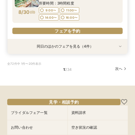
堂体験×Amazon1万円
14:00〜
14:00〜
14:00〜
14:00〜
16:00〜
16:00〜
16:00〜
16:00〜
所要時間：3時間程度
9:00〜
11:00〜
8/30
(
日
)
フェアを予約
フェアを予約
フェアを予約
フェアを予約
14:00〜
16:00〜
フェアを予約
同日のほかのフェアを見る（4件）
試食会
試食会
試食会
試食会
衣装試着
衣装試着
衣装試着
衣装試着
特典あり
特典あり
特典あり
特典あり
【じっくり検討したい方向け】まずはフェアに参
【マタニティ&パパママ婚限定プラン＆特典有
【6名～29名迄*少人数結婚式】オリジナリティ
【コスパ重視必見】40名130万円＆自己負担ゼロ
全72件中 1件〜20件表示
加してみよう！憧れの大聖堂＆貸切会場見学＆豪
り】憧れ大聖堂＆緑溢れるガーデンW体験＆贅沢
×安心相談会×お得プラン《無料試食》
で叶う上質W★最短30日で準備OK★1件目来館
次へ
1
2
3
4
華試食*Amazonギフト10,000円付き
4万円相当の無料試食付き
×《Amazonギフト券1万円》
で《無料試食》×《Amazonギフト券1万円》
所要時間：3時間程度
所要時間：3時間程度
所要時間：3時間程度
所要時間：3時間程度
9:00〜
9:00〜
9:00〜
9:00〜
11:00〜
11:00〜
11:00〜
11:00〜
8/30
8/30
8/30
8/30
(
(
(
(
日
日
日
日
)
)
)
)
14:00〜
14:00〜
14:00〜
14:00〜
16:00〜
16:00〜
16:00〜
16:00〜
見学・相談予約
フェアを予約
フェアを予約
フェアを予約
フェアを予約
ブライダルフェア一覧
資料請求
お問い合わせ
空き状況の確認