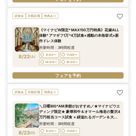
試食会
衣装試着
特典あり
《マイナビW限定*MAX150万円特典》花嫁ALL
体験*アマギフ1万*4万試食×感動の本格挙式×新
作ドレス体験
所要時間：3時間程度
9:00〜
11:00〜
8/22
(
土
)
14:00〜
16:00〜
フェアを予約
試食会
衣装試着
特典あり
＼日曜BIG*AM来館がおすすめ／★マイナビウエ
ディング限定★ 豪華和牛＆オマール海老の贅沢4
万円相当コース試食 × 緑溢れるガーデン＆大聖
堂体験×Amazon1万円
所要時間：3時間程度
9:00〜
11:00〜
8/23
(
日
)