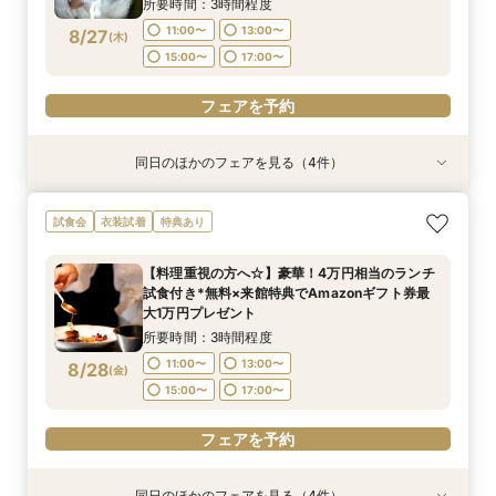
所要時間：3時間程度
11:00〜
13:00〜
8/27
(
木
)
フェアを予約
フェアを予約
フェアを予約
フェアを予約
15:00〜
17:00〜
フェアを予約
同日のほかのフェアを見る（4件）
試食会
試食会
試食会
試食会
衣装試着
衣装試着
衣装試着
衣装試着
特典あり
特典あり
特典あり
特典あり
【初めての見学に】結婚式のダンドリまるわかり
【何も決まってなくてもOK】まずはフェアに参
【6名～OK◎話題の少人数結婚式】オリジナリ
【マタニティ&パパママ婚限定プラン＆特典有
試食会
衣装試着
特典あり
～ビギナーズフェア～《無料試食》×《Amazon
加してみよう！感動挙式体験×邸宅ウエディング
ティ×安心相談会×お得プラン《無料試食》
り】憧れ大聖堂＆緑溢れるガーデンW体験＆贅沢
ギフト券1万円》
体験フェア＆見積相談*Amazonギフト10,000円
×《Amazonギフト券1万円》
4万円相当の無料試食付き
【料理重視の方へ☆】豪華！4万円相当のランチ
付き
所要時間：3時間程度
所要時間：3時間程度
所要時間：3時間程度
所要時間：3時間程度
試食付き*無料×来館特典でAmazonギフト券最
11:00〜
11:00〜
11:00〜
11:00〜
13:00〜
13:00〜
13:00〜
13:00〜
8/27
8/27
8/27
8/27
大1万円プレゼント
(
(
(
(
木
木
木
木
)
)
)
)
15:00〜
15:00〜
15:00〜
15:00〜
17:00〜
17:00〜
17:00〜
17:00〜
所要時間：3時間程度
11:00〜
13:00〜
8/28
(
金
)
フェアを予約
フェアを予約
フェアを予約
フェアを予約
15:00〜
17:00〜
フェアを予約
同日のほかのフェアを見る（4件）