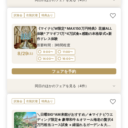
試食会
試食会
試食会
試食会
衣装試着
衣装試着
衣装試着
衣装試着
特典あり
特典あり
特典あり
特典あり
【初めての見学に】結婚式のダンドリまるわかり
【何も決まってなくてもOK】まずはフェアに参
【6名～OK◎話題の少人数結婚式】オリジナリ
【マタニティ&パパママ婚限定プラン＆特典有
試食会
衣装試着
特典あり
～ビギナーズフェア～《無料試食》×《Amazon
加してみよう！感動挙式体験×邸宅ウエディング
ティ×安心相談会×お得プラン《無料試食》
り】憧れ大聖堂＆緑溢れるガーデンW体験＆贅沢
ギフト券1万円》
体験フェア＆見積相談*Amazonギフト10,000円
×《Amazonギフト券1万円》
4万円相当の無料試食付き
《マイナビW限定*MAX150万円特典》花嫁ALL
付き
所要時間：3時間程度
所要時間：3時間程度
所要時間：3時間程度
所要時間：3時間程度
体験*アマギフ1万*4万試食×感動の本格挙式×新
11:00〜
11:00〜
11:00〜
11:00〜
13:00〜
13:00〜
13:00〜
13:00〜
8/28
8/28
8/28
8/28
作ドレス体験
(
(
(
(
金
金
金
金
)
)
)
)
15:00〜
15:00〜
15:00〜
15:00〜
17:00〜
17:00〜
17:00〜
17:00〜
所要時間：3時間程度
9:00〜
11:00〜
8/29
(
土
)
フェアを予約
フェアを予約
フェアを予約
フェアを予約
14:00〜
16:00〜
フェアを予約
同日のほかのフェアを見る（4件）
試食会
試食会
試食会
試食会
衣装試着
衣装試着
衣装試着
衣装試着
特典あり
特典あり
特典あり
特典あり
【じっくり検討したい方向け】まずはフェアに参
【マタニティ&パパママ婚限定プラン＆特典有
【6名～29名迄*少人数結婚式】オリジナリティ
【コスパ重視必見】40名130万円＆自己負担ゼロ
試食会
衣装試着
特典あり
加してみよう！憧れの大聖堂＆貸切会場見学＆豪
り】憧れ大聖堂＆緑溢れるガーデンW体験＆贅沢
×安心相談会×お得プラン《無料試食》
で叶う上質W★最短30日で準備OK★1件目来館
華試食*Amazonギフト10,000円付き
4万円相当の無料試食付き
×《Amazonギフト券1万円》
で《無料試食》×《Amazonギフト券1万円》
＼日曜BIG*AM来館がおすすめ／★マイナビウエ
所要時間：3時間程度
所要時間：3時間程度
所要時間：3時間程度
所要時間：3時間程度
ディング限定★ 豪華和牛＆オマール海老の贅沢4
9:00〜
9:00〜
9:00〜
9:00〜
11:00〜
11:00〜
11:00〜
11:00〜
8/29
8/29
8/29
8/29
万円相当コース試食 × 緑溢れるガーデン＆大聖
(
(
(
(
土
土
土
土
)
)
)
)