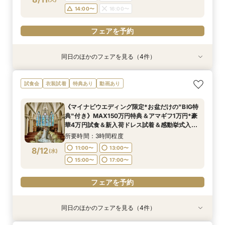
14:00〜
16:00〜
フェアを予約
同日のほかのフェアを見る（4件）
試食会
試食会
試食会
試食会
衣装試着
衣装試着
衣装試着
衣装試着
特典あり
特典あり
特典あり
特典あり
【じっくり検討したい方向け】まずはフェアに参
【マタニティ&パパママ婚限定プラン＆特典有
【6名～29名迄*少人数結婚式】オリジナリティ
【コスパ重視必見】40名130万円＆自己負担ゼロ
試食会
衣装試着
特典あり
動画あり
加してみよう！憧れの大聖堂＆貸切会場見学＆豪
り】憧れ大聖堂＆緑溢れるガーデンW体験＆贅沢
×安心相談会×お得プラン《無料試食》
で叶う上質W★最短30日で準備OK★1件目来館
華試食*Amazonギフト10,000円付き
4万円相当の無料試食付き
×《Amazonギフト券1万円》
で《無料試食》×《Amazonギフト券1万円》
《マイナビウエディング限定*お盆だけの"BIG特
所要時間：3時間程度
所要時間：3時間程度
所要時間：3時間程度
所要時間：3時間程度
典"付き》MAX150万円特典＆アマギフ1万円*豪
9:00〜
9:00〜
9:00〜
9:00〜
11:00〜
11:00〜
11:00〜
11:00〜
8/11
8/11
8/11
8/11
華4万円試食＆新入荷ドレス試着＆感動挙式入場
(
(
(
(
火
火
火
火
)
)
)
)
体験
14:00〜
14:00〜
14:00〜
14:00〜
16:00〜
16:00〜
16:00〜
16:00〜
所要時間：3時間程度
11:00〜
13:00〜
8/12
(
水
)
フェアを予約
フェアを予約
フェアを予約
フェアを予約
15:00〜
17:00〜
フェアを予約
同日のほかのフェアを見る（4件）
試食会
試食会
試食会
試食会
衣装試着
衣装試着
衣装試着
衣装試着
特典あり
特典あり
特典あり
特典あり