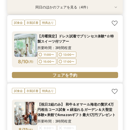
同日のほかのフェアを見る（4件）
試食会
試食会
試食会
試食会
衣装試着
衣装試着
衣装試着
衣装試着
特典あり
特典あり
特典あり
特典あり
【じっくり検討したい方向け】まずはフェアに参
【マタニティ&パパママ婚限定プラン＆特典有
【6名～29名迄*少人数結婚式】オリジナリティ
【コスパ重視必見】40名130万円＆自己負担ゼロ
試食会
衣装試着
特典あり
加してみよう！憧れの大聖堂＆貸切会場見学＆豪
り】憧れ大聖堂＆緑溢れるガーデンW体験＆贅沢
×安心相談会×お得プラン《無料試食》
で叶う上質W★最短30日で準備OK★1件目来館
華試食*Amazonギフト10,000円付き
4万円相当の無料試食付き
×《Amazonギフト券1万円》
で《無料試食》×《Amazonギフト券1万円》
【月曜限定】ドレス試着でプリンセス体験*☆特
所要時間：3時間程度
所要時間：3時間程度
所要時間：3時間程度
所要時間：3時間程度
製スイーツ付ツアー
9:00〜
9:00〜
9:00〜
9:00〜
11:00〜
11:00〜
11:00〜
11:00〜
8/9
8/9
8/9
8/9
(
(
(
(
日
日
日
日
)
)
)
)
所要時間：3時間程度
14:00〜
14:00〜
14:00〜
14:00〜
16:00〜
16:00〜
16:00〜
16:00〜
11:00〜
13:00〜
8/10
(
月
)
15:00〜
17:00〜
電話予約のみ
電話予約のみ
電話予約のみ
電話予約のみ
フェアを予約
試食会
衣装試着
特典あり
【祝日2組のみ】 和牛＆オマール海老の贅沢4万
円相当コース試食 × 緑溢れるガーデン＆大聖堂
体験×来館でAmazonギフト最大1万円プレゼント
所要時間：3時間程度
9:00〜
11:00〜
8/11
(
火
)