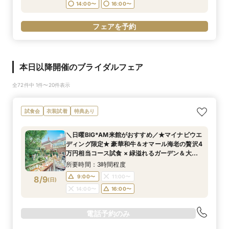
14:00〜
16:00〜
フェアを予約
本日以降開催のブライダルフェア
全72件中 1件〜20件表示
試食会
衣装試着
特典あり
＼日曜BIG*AM来館がおすすめ／★マイナビウエ
ディング限定★ 豪華和牛＆オマール海老の贅沢4
万円相当コース試食 × 緑溢れるガーデン＆大聖
堂体験×Amazon1万円
所要時間：3時間程度
9:00〜
11:00〜
8/9
(
日
)
14:00〜
16:00〜
電話予約のみ