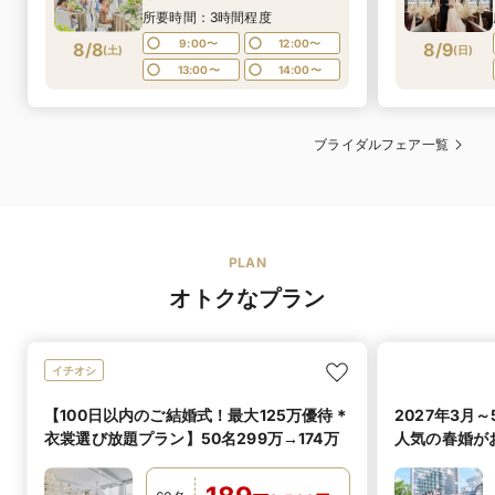
所要時間：3時間程度
9:00〜
12:00〜
8/8
8/9
(
土
)
(
日
)
13:00〜
14:00〜
ブライダルフェア一覧
PLAN
オトクなプラン
イチオシ
【100日以内のご結婚式！最大125万優待＊
2027年3月～
衣裳選び放題プラン】50名299万→174万
人気の春婚が