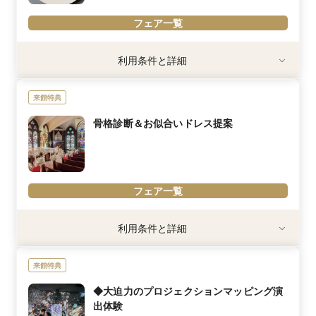
フェア一覧
利用条件
利用条件と詳細
試食可能なフェアにご参加ください
内容詳細
来館特典
記憶に残る、五感で味わう料理
最高の日を、最高のお料理で
骨格診断＆お似合いドレス提案
おふたりにとって大切な人たちが集まる結婚式だから自信を持って
お届けしたいお料理があります。
「最高においしかった。」その一言のために
五感を目覚めさせる最高のおもてなしを約束します。
フェア一覧
4万円相当の黒毛和牛ハーフコースを無料でご試食いただけます。
内容詳細
利用条件と詳細
ご新婦様の骨格をもとに豊富なドレスラインナップからお似合いド
レスをご提案します。
来館特典
ご希望のドレスラインやブランドがありましたらお気軽にご相談く
ださい！
◆大迫力のプロジェクションマッピング演
出体験