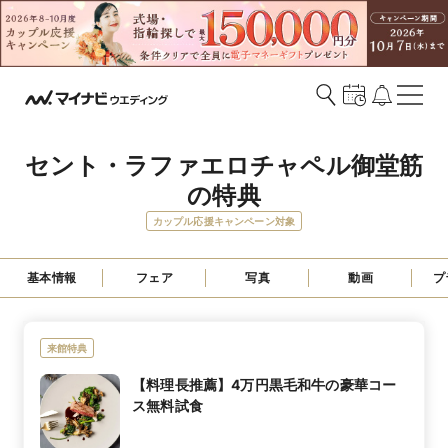
セント・ラファエロチャペル御堂筋
の特典
カップル応援キャンペーン対象
基本情報
フェア
写真
動画
プ
来館特典
【料理長推薦】4万円黒毛和牛の豪華コー
ス無料試食