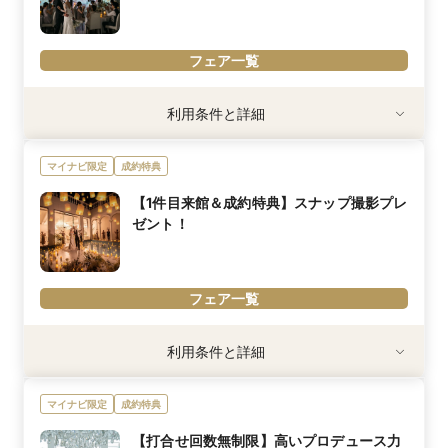
フェア一覧
内容詳細
利用条件と詳細
大人気の映像演出が体感できる！プロジェクションマッピングでゲ
ストにサプライズをしたい方にオススメ★
マイナビ限定
成約特典
【1件目来館＆成約特典】スナップ撮影プレ
ゼント！
フェア一覧
利用条件
利用条件と詳細
1件目にお越しいただいたカップル様限定
※35名以上の挙式+披露宴を検討の方限定
マイナビ限定
成約特典
内容詳細
1件目のご見学＆ご成約で人気のスナップ撮影をプレゼント！
【打合せ回数無制限】高いプロデュース力