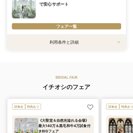
で安心サポート
写真映え抜群のフォトスポット満載☆
一生に一度の記念だからこそたくさん写真を撮って記念に残そう！
※「マイナビ限定特典」は、マイナビウエディング経由で会場の見
学・フェア参加予約やお問い合わせをしていただいた場合にのみ適
フェア一覧
用されます。
内容詳細
利用条件と詳細
打合せ開始時期や回数に制限はありません。
100人100通りのご結婚式だからこそ、お打ち合わせもおふたりに
合わせて進めることにこだわりを持っています。まだご結婚式につ
いてイメージがない方もゆっくりとしたペースでお打ち合わせが進
むので安心です。
BRIDAL FAIR
また、プランナーだけではなく、シェフ・サービス・フローリス
ト・ドレスアドバイザーなど各プロが直接お打ち合わせをし、最高
イチオシのフェア
の1日をプロデュースします。
※「マイナビ限定特典」は、マイナビウエディング経由で会場の見
学・フェア参加予約やお問い合わせをしていただいた場合にのみ適
用されます。
試食会
特典あり
試食会
特典あ
《大聖堂＆自然光溢れる会場》
最大140万＆黒毛和牛4万試食付
きBIGフェア