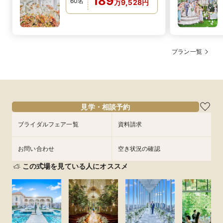
189
60
名
万
9,528
円
プラン一覧
見学・相談予約
ブライダルフェア一覧
資料請求
お問い合わせ
空き状況の確認
この式場を見ている人にオススメ