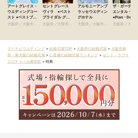
アートグレイス・
セントグレース
アルモニーアンブ
ザ・ガーデン
ウエディングコー
ヴィラ ●ベスト
ラッセウエディン
エンタル・大
スト ●ベストブラ
ブライダル グ
グホテル
●Plan・Do・S
イダル グループ
ループ
グループ
大阪府／大阪市南
大阪府／大阪市南
大阪府／大阪市北
大阪府／大阪
部・東大阪
部・東大阪
部・北摂・京阪
部・北摂・京
マイナビウエディング
>
結婚式場TOP
>
大阪府の結婚式場
>
大阪市南
部・東大阪の結婚式場
>
心斎橋の結婚式場ランキング
>
セント・ラファ
エロチャペル御堂筋
>
特典