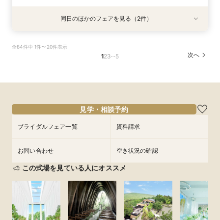
同日のほかのフェアを見る（2件）
特典あり
特典あり
※＼まずは情報収集だけ／※90分クイックで会場
《★オンライン90分フェア★》一旦情報収集の
全84件中 1件〜20件表示
ご案内フェア
方＆遠方の方向け
…
次へ
1
2
3
5
所要時間：1時間30分程度
所要時間：1時間30分程度
9:00〜
9:00〜
10:00〜
10:00〜
8/28
8/28
(
(
金
金
)
)
14:00〜
14:00〜
16:00〜
16:00〜
フェアを予約
フェアを予約
見学・相談予約
ブライダルフェア一覧
資料請求
お問い合わせ
空き状況の確認
この式場を見ている人にオススメ