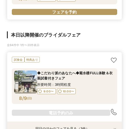
フェアを予約
本日以降開催のブライダルフェア
全84件中 1件〜20件表示
試食会
特典あり
◆こだわり派のあなたへ◆菊水楼FULL体験＆衣
装試着付きフェア
所要時間：3時間程度
9:00〜
10:00〜
8/9
(
日
)
電話予約のみ
同日のほかのフェアを見る（3件）