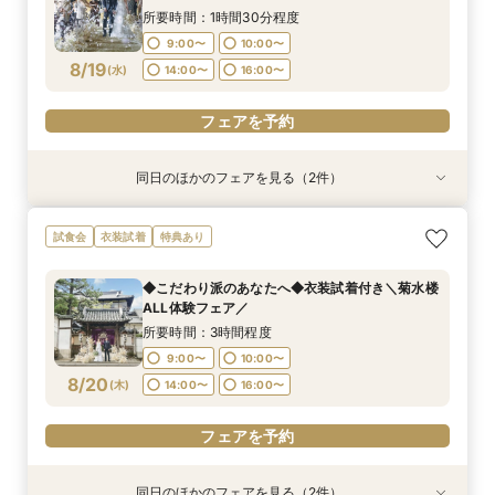
8/18
8/18
(
(
火
火
)
)
14:00〜
14:00〜
16:00〜
16:00〜
所要時間：1時間30分程度
9:00〜
10:00〜
フェアを予約
フェアを予約
8/19
(
水
)
14:00〜
16:00〜
フェアを予約
同日のほかのフェアを見る（2件）
試食会
特典あり
特典あり
【菊水楼FULL体験】15大特典＆目の前仕上げの
《★オンライン90分フェア★》一旦情報収集の
試食会
衣装試着
特典あり
お料理堪能フェア
方＆遠方の方向け
所要時間：3時間程度
所要時間：1時間30分程度
◆こだわり派のあなたへ◆衣装試着付き＼菊水楼
9:00〜
9:00〜
10:00〜
10:00〜
ALL体験フェア／
8/19
8/19
(
(
水
水
)
)
14:00〜
14:00〜
16:00〜
16:00〜
所要時間：3時間程度
9:00〜
10:00〜
フェアを予約
フェアを予約
8/20
(
木
)
14:00〜
16:00〜
フェアを予約
同日のほかのフェアを見る（2件）
特典あり
特典あり