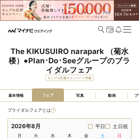
The KIKUSUIRO narapark （菊水
楼）●Plan･Do･Seeグループのブラ
イダルフェア
カップル応援キャンペーン対象
フェア
基本情報
写真
動画
プ
ブライダルフェアとは
2026年8月
平日
土日祝
月
火
水
木
金
土
日