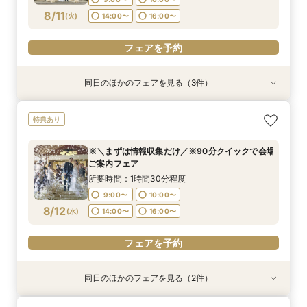
フェアを予約
フェアを予約
8/11
(
火
)
14:00〜
16:00〜
フェアを予約
同日のほかのフェアを見る（3件）
試食会
特典あり
特典あり
特典あり
【菊水楼FULL体験】15大特典＆目の前仕上げの
※＼まずは情報収集だけ／※90分クイックで会場
《★オンライン90分フェア★》一旦情報収集の
特典あり
お料理堪能フェア
ご案内フェア
方＆遠方の方向け
所要時間：3時間程度
所要時間：1時間30分程度
所要時間：1時間30分程度
※＼まずは情報収集だけ／※90分クイックで会場
9:00〜
9:00〜
9:00〜
10:00〜
10:00〜
10:00〜
ご案内フェア
8/11
8/11
8/11
(
(
(
火
火
火
)
)
)
14:00〜
14:00〜
14:00〜
16:00〜
16:00〜
16:00〜
所要時間：1時間30分程度
9:00〜
10:00〜
フェアを予約
フェアを予約
フェアを予約
8/12
(
水
)
14:00〜
16:00〜
フェアを予約
同日のほかのフェアを見る（2件）
試食会
特典あり
特典あり