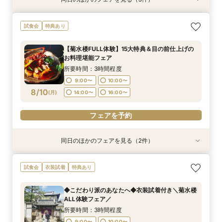
試食会
特典あり
特典あり
特典あり
【菊水楼FULL体験】15大特典＆目の前仕上げの
《★オンライン90分フェア★》一旦情報収集の
※＼まずは情報収集だけ／※90分クイックで会場
試食会
特典あり
お料理堪能フェア
方＆遠方の方向け
ご案内フェア
所要時間：3時間程度
所要時間：1時間30分程度
所要時間：1時間30分程度
【菊水楼FULL体験】15大特典＆目の前仕上げの
9:00〜
9:00〜
9:00〜
10:00〜
10:00〜
10:00〜
お料理堪能フェア
8/9
8/9
8/9
(
(
(
日
日
日
)
)
)
所要時間：3時間程度
9:00〜
10:00〜
8/10
電話予約のみ
電話予約のみ
電話予約のみ
(
月
)
14:00〜
16:00〜
フェアを予約
同日のほかのフェアを見る（2件）
特典あり
特典あり
※＼まずは情報収集だけ／※90分クイックで会場
《★オンライン90分フェア★》一旦情報収集の
試食会
衣装試着
特典あり
ご案内フェア
方＆遠方の方向け
所要時間：1時間30分程度
所要時間：1時間30分程度
◆こだわり派のあなたへ◆衣装試着付き＼菊水楼
9:00〜
9:00〜
10:00〜
10:00〜
ALL体験フェア／
8/10
8/10
(
(
月
月
)
)
14:00〜
14:00〜
16:00〜
16:00〜
所要時間：3時間程度
9:00〜
10:00〜