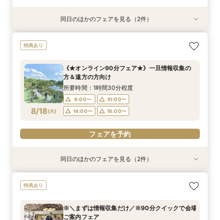
同日のほかのフェアを見る（2件）
特典あり
特典あり
※＼まずは情報収集だけ／※90分クイックで会場
《★オンライン90分フェア★》一旦情報収集の
特典あり
ご案内フェア
方＆遠方の方向け
所要時間：1時間30分程度
所要時間：1時間30分程度
《★オンライン90分フェア★》一旦情報収集の
9:00〜
9:00〜
10:00〜
10:00〜
方＆遠方の方向け
8/17
8/17
(
(
月
月
)
)
14:00〜
14:00〜
16:00〜
16:00〜
所要時間：1時間30分程度
9:00〜
10:00〜
フェアを予約
フェアを予約
8/18
(
火
)
14:00〜
16:00〜
フェアを予約
同日のほかのフェアを見る（2件）
試食会
特典あり
衣装試着
特典あり
◆こだわり派のあなたへ◆衣装試着付き＼菊水楼
※＼まずは情報収集だけ／※90分クイックで会場
特典あり
ALL体験フェア／
ご案内フェア
所要時間：3時間程度
所要時間：1時間30分程度
※＼まずは情報収集だけ／※90分クイックで会場
9:00〜
9:00〜
10:00〜
10:00〜
ご案内フェア