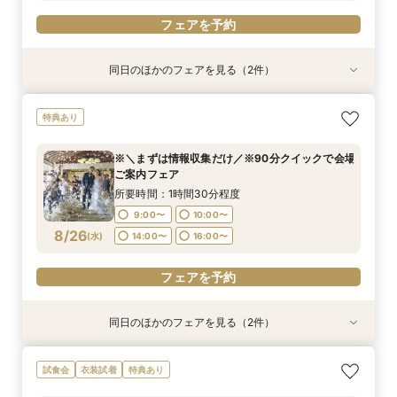
フェアを予約
同日のほかのフェアを見る（2件）
試食会
特典あり
衣装試着
特典あり
◆こだわり派のあなたへ◆衣装試着付き＼菊水楼
※＼まずは情報収集だけ／※90分クイックで会場
特典あり
ALL体験フェア／
ご案内フェア
所要時間：3時間程度
所要時間：1時間30分程度
※＼まずは情報収集だけ／※90分クイックで会場
9:00〜
9:00〜
10:00〜
10:00〜
ご案内フェア
8/25
8/25
(
(
火
火
)
)
14:00〜
14:00〜
16:00〜
16:00〜
所要時間：1時間30分程度
9:00〜
10:00〜
フェアを予約
フェアを予約
8/26
(
水
)
14:00〜
16:00〜
フェアを予約
同日のほかのフェアを見る（2件）
試食会
特典あり
特典あり
【菊水楼FULL体験】15大特典＆目の前仕上げの
《★オンライン90分フェア★》一旦情報収集の
試食会
衣装試着
特典あり
お料理堪能フェア
方＆遠方の方向け