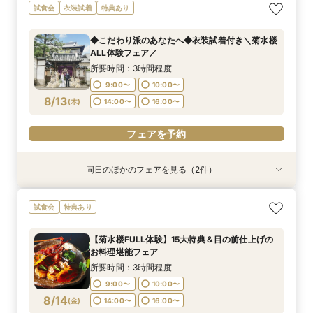
【菊水楼FULL体験】15大特典＆目の前仕上げの
《★オンライン90分フェア★》一旦情報収集の
試食会
衣装試着
特典あり
お料理堪能フェア
方＆遠方の方向け
所要時間：3時間程度
所要時間：1時間30分程度
◆こだわり派のあなたへ◆衣装試着付き＼菊水楼
9:00〜
9:00〜
10:00〜
10:00〜
ALL体験フェア／
8/12
8/12
(
(
水
水
)
)
14:00〜
14:00〜
16:00〜
16:00〜
所要時間：3時間程度
9:00〜
10:00〜
フェアを予約
フェアを予約
8/13
(
木
)
14:00〜
16:00〜
フェアを予約
同日のほかのフェアを見る（2件）
特典あり
特典あり
※＼まずは情報収集だけ／※90分クイックで会場
《★オンライン90分フェア★》一旦情報収集の
試食会
特典あり
ご案内フェア
方＆遠方の方向け
所要時間：1時間30分程度
所要時間：1時間30分程度
【菊水楼FULL体験】15大特典＆目の前仕上げの
9:00〜
9:00〜
10:00〜
10:00〜
お料理堪能フェア
8/13
8/13
(
(
木
木
)
)
14:00〜
14:00〜
16:00〜
16:00〜
所要時間：3時間程度
9:00〜
10:00〜
フェアを予約
フェアを予約
8/14
(
金
)
14:00〜
16:00〜