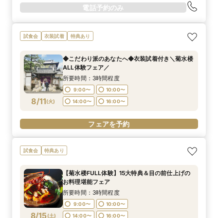
電話予約のみ
試食会
衣装試着
特典あり
◆こだわり派のあなたへ◆衣装試着付き＼菊水楼
ALL体験フェア／
所要時間：3時間程度
9:00〜
10:00〜
8/11
(
火
)
14:00〜
16:00〜
フェアを予約
試食会
特典あり
【菊水楼FULL体験】15大特典＆目の前仕上げの
お料理堪能フェア
所要時間：3時間程度
9:00〜
10:00〜
8/15
(
土
)
14:00〜
16:00〜