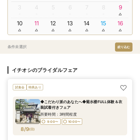
3
4
5
6
7
8
9
10
11
12
13
14
15
16
条件未選択
絞り込む
イチオシのブライダルフェア
試食会
特典あり
◆こだわり派のあなたへ◆菊水楼FULL体験＆衣
装試着付きフェア
所要時間：3時間程度
9:00〜
10:00〜
8/9
(
日
)