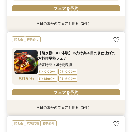
フェアを予約
同日のほかのフェアを見る（2件）
特典あり
特典あり
※＼まずは情報収集だけ／※90分クイックで会場
《★オンライン90分フェア★》一旦情報収集の
試食会
特典あり
ご案内フェア
方＆遠方の方向け
所要時間：1時間30分程度
所要時間：1時間30分程度
【菊水楼FULL体験】15大特典＆目の前仕上げの
9:00〜
9:00〜
10:00〜
10:00〜
お料理堪能フェア
8/14
8/14
(
(
金
金
)
)
14:00〜
14:00〜
16:00〜
16:00〜
所要時間：3時間程度
9:00〜
10:00〜
フェアを予約
フェアを予約
8/15
(
土
)
14:00〜
16:00〜
フェアを予約
同日のほかのフェアを見る（3件）
試食会
特典あり
特典あり
衣装試着
特典あり
◆こだわり派のあなたへ◆衣装試着付き＼菊水楼
※＼まずは情報収集だけ／※90分クイックで会場
《★オンライン90分フェア★》一旦情報収集の
試食会
衣装試着
特典あり
ALL体験フェア／
ご案内フェア
方＆遠方の方向け