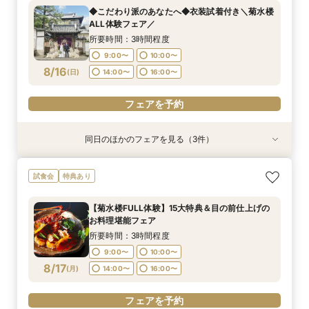
所要時間：3時間程度
所要時間：1時間30分程度
所要時間：1時間30分程度
◆こだわり派のあなたへ◆衣装試着付き＼菊水楼
9:00〜
9:00〜
9:00〜
10:00〜
10:00〜
10:00〜
ALL体験フェア／
8/15
8/15
8/15
(
(
(
土
土
土
)
)
)
14:00〜
14:00〜
14:00〜
16:00〜
16:00〜
16:00〜
所要時間：3時間程度
9:00〜
10:00〜
フェアを予約
フェアを予約
フェアを予約
8/16
(
日
)
14:00〜
16:00〜
フェアを予約
同日のほかのフェアを見る（3件）
試食会
特典あり
特典あり
特典あり
【菊水楼FULL体験】15大特典＆目の前仕上げの
※＼まずは情報収集だけ／※90分クイックで会場
《★オンライン90分フェア★》一旦情報収集の
試食会
特典あり
お料理堪能フェア
ご案内フェア
方＆遠方の方向け
所要時間：3時間程度
所要時間：1時間30分程度
所要時間：1時間30分程度
【菊水楼FULL体験】15大特典＆目の前仕上げの
9:00〜
9:00〜
9:00〜
10:00〜
10:00〜
10:00〜
お料理堪能フェア
8/16
8/16
8/16
(
(
(
日
日
日
)
)
)
14:00〜
14:00〜
14:00〜
16:00〜
16:00〜
16:00〜
所要時間：3時間程度
9:00〜
10:00〜
フェアを予約
フェアを予約
フェアを予約
8/17
(
月
)
14:00〜
16:00〜
フェアを予約