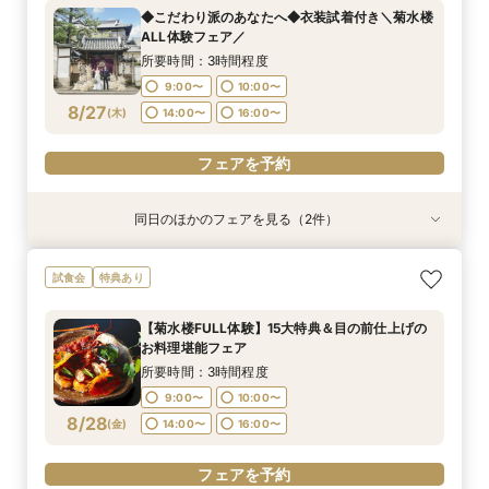
所要時間：3時間程度
所要時間：1時間30分程度
◆こだわり派のあなたへ◆衣装試着付き＼菊水楼
9:00〜
9:00〜
10:00〜
10:00〜
ALL体験フェア／
8/26
8/26
(
(
水
水
)
)
14:00〜
14:00〜
16:00〜
16:00〜
所要時間：3時間程度
9:00〜
10:00〜
フェアを予約
フェアを予約
8/27
(
木
)
14:00〜
16:00〜
フェアを予約
同日のほかのフェアを見る（2件）
特典あり
特典あり
※＼まずは情報収集だけ／※90分クイックで会場
《★オンライン90分フェア★》一旦情報収集の
試食会
特典あり
ご案内フェア
方＆遠方の方向け
所要時間：1時間30分程度
所要時間：1時間30分程度
【菊水楼FULL体験】15大特典＆目の前仕上げの
9:00〜
9:00〜
10:00〜
10:00〜
お料理堪能フェア
8/27
8/27
(
(
木
木
)
)
14:00〜
14:00〜
16:00〜
16:00〜
所要時間：3時間程度
9:00〜
10:00〜
フェアを予約
フェアを予約
8/28
(
金
)
14:00〜
16:00〜
フェアを予約