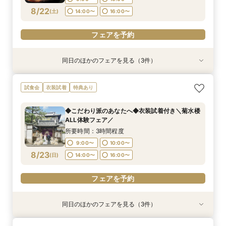
フェアを予約
フェアを予約
8/22
(
土
)
14:00〜
16:00〜
フェアを予約
同日のほかのフェアを見る（3件）
試食会
特典あり
特典あり
衣装試着
特典あり
◆こだわり派のあなたへ◆衣装試着付き＼菊水楼
※＼まずは情報収集だけ／※90分クイックで会場
《★オンライン90分フェア★》一旦情報収集の
試食会
衣装試着
特典あり
ALL体験フェア／
ご案内フェア
方＆遠方の方向け
所要時間：3時間程度
所要時間：1時間30分程度
所要時間：1時間30分程度
◆こだわり派のあなたへ◆衣装試着付き＼菊水楼
9:00〜
9:00〜
9:00〜
10:00〜
10:00〜
10:00〜
ALL体験フェア／
8/22
8/22
8/22
(
(
(
土
土
土
)
)
)
14:00〜
14:00〜
14:00〜
16:00〜
16:00〜
16:00〜
所要時間：3時間程度
9:00〜
10:00〜
フェアを予約
フェアを予約
フェアを予約
8/23
(
日
)
14:00〜
16:00〜
フェアを予約
同日のほかのフェアを見る（3件）
試食会
特典あり
特典あり
特典あり