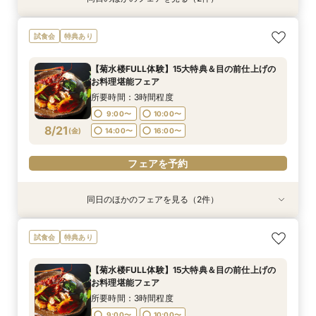
※＼まずは情報収集だけ／※90分クイックで会場
《★オンライン90分フェア★》一旦情報収集の
試食会
特典あり
ご案内フェア
方＆遠方の方向け
所要時間：1時間30分程度
所要時間：1時間30分程度
【菊水楼FULL体験】15大特典＆目の前仕上げの
9:00〜
9:00〜
10:00〜
10:00〜
お料理堪能フェア
8/20
8/20
(
(
木
木
)
)
14:00〜
14:00〜
16:00〜
16:00〜
所要時間：3時間程度
9:00〜
10:00〜
フェアを予約
フェアを予約
8/21
(
金
)
14:00〜
16:00〜
フェアを予約
同日のほかのフェアを見る（2件）
特典あり
特典あり
※＼まずは情報収集だけ／※90分クイックで会場
《★オンライン90分フェア★》一旦情報収集の
試食会
特典あり
ご案内フェア
方＆遠方の方向け
所要時間：1時間30分程度
所要時間：1時間30分程度
【菊水楼FULL体験】15大特典＆目の前仕上げの
9:00〜
9:00〜
10:00〜
10:00〜
お料理堪能フェア
8/21
8/21
(
(
金
金
)
)
14:00〜
14:00〜
16:00〜
16:00〜
所要時間：3時間程度
9:00〜
10:00〜