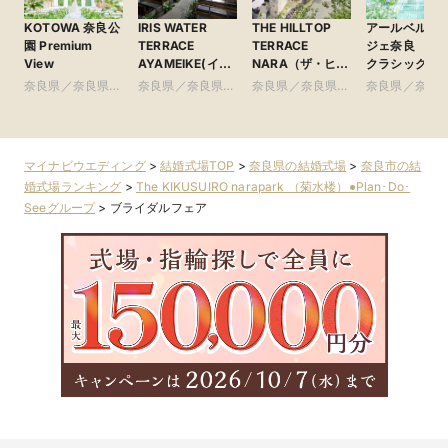
KOTOWA 奈良公
IRIS WATER
THE HILLTOP
アールベルア
園 Premium
TERRACE
TERRACE
ジェ奈良 ●ベ
View
AYAMEIKE(イリ
NARA（ザ・ヒル
クラシックグ
スウォーターテラ
トップテラス奈
プ
奈良県／奈良県全
奈良県／奈良県全
奈良県／奈良県全
奈良県／奈良
スあやめ池)
良）
域
域
域
域
●DLIGHT
GROUP
マイナビウエディング
>
結婚式場TOP
>
奈良県の結婚式場
>
奈良市の結
婚式場ランキング
>
The KIKUSUIRO narapark （菊水楼）●Plan･Do･
Seeグループ
>
ブライダルフェア