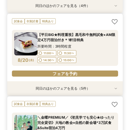
同日のほかのフェアを見る（4件）
試食会
試食会
特典あり
試食会
特典あり
衣装試着
衣装試着
特典あり
特典あり
【親御様のための相談会】顔合わせから結婚式ま
【熊本初★ミキハウス認定ウェルカムベビー会
タイパ重視◎【スマホ＆自宅でOK★】オンライ
【1軒目･初見学にオススメ】豪華5品3万円コー
試食会
衣装試着
特典あり
で何でも相談OK♪
場】安心の6大優待＆美食を堪能♪お子様と一緒の
ン案内&見積り相談
ス無料試食付★1stステップ相談会
お披露目婚
所要時間：2時間程度
所要時間：1時間程度
所要時間：3時間程度
【平日BIG★料理重視】黒毛和牛無料試食×AM限
所要時間：3時間程度
13:00〜
11:00〜
11:00〜
16:00〜
17:00〜
11:30〜
定4万円宿泊付き＊1軒目特典
11:00〜
11:30〜
8/19
8/19
8/19
8/19
(
(
(
(
水
水
水
水
)
)
)
)
14:30〜
15:00〜
所要時間：3時間程度
14:30〜
15:00〜
11:00〜
11:30〜
フェアを予約
フェアを予約
フェアを予約
8/20
(
木
)
14:30〜
15:00〜
フェアを予約
フェアを予約
同日のほかのフェアを見る（5件）
試食会
試食会
特典あり
試食会
試食会
特典あり
衣装試着
衣装試着
衣装試着
特典あり
特典あり
特典あり
【親御様のための相談会】顔合わせから結婚式ま
【熊本初★ミキハウス認定ウェルカムベビー会
タイパ重視◎【スマホ＆自宅でOK★】オンライ
【少人数で森の邸宅を貸切OK】熊本の自然溢れ
【1軒目･初見学にオススメ】豪華5品3万円コー
試食会
衣装試着
特典あり
で何でも相談OK♪
場】安心の6大優待＆美食を堪能♪お子様と一緒の
ン案内&見積り相談
るNEW会場×美食で家族ウエディング
ス無料試食付★1stステップ相談会
お披露目婚
所要時間：2時間程度
所要時間：1時間程度
所要時間：3時間程度
所要時間：3時間程度
＼金曜PREMIUM／《初見学でも安心★ゆったり
所要時間：3時間程度
13:00〜
11:00〜
11:00〜
11:00〜
16:00〜
17:00〜
11:30〜
11:30〜
完全貸切》大地の教会×自然の新会場*3万試食
11:00〜
11:30〜
8/20
8/20
8/20
8/20
8/20
&Suite宿泊4万円
(
(
(
(
(
木
木
木
木
木
)
)
)
)
)
14:30〜
14:30〜
15:00〜
15:00〜