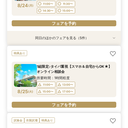
フェアを予約
フェアを予約
フェアを予約
フェアを予約
11:00〜
11:30〜
8/24
(
月
)
フェアを予約
フェアを予約
フェアを予約
14:30〜
15:00〜
フェアを予約
同日のほかのフェアを見る（5件）
試食会
試食会
特典あり
試食会
試食会
特典あり
衣装試着
衣装試着
衣装試着
特典あり
特典あり
特典あり
【親御様のための相談会】顔合わせから結婚式ま
【熊本初★ミキハウス認定ウェルカムベビー会
タイパ重視◎【スマホ＆自宅でOK★】オンライ
【少人数で森の邸宅を貸切OK】熊本の自然溢れ
【1軒目･初見学にオススメ】豪華5品3万円コー
特典あり
で何でも相談OK♪
場】安心の6大優待＆美食を堪能♪お子様と一緒の
ン案内&見積り相談
るNEW会場×美食で家族ウエディング
ス無料試食付★1stステップ相談会
お披露目婚
所要時間：2時間程度
所要時間：1時間程度
所要時間：3時間程度
所要時間：3時間程度
1組限定♪タイパ重視【スマホ＆自宅からOK★】
所要時間：3時間程度
13:00〜
11:00〜
11:00〜
11:00〜
16:00〜
17:00〜
11:30〜
11:30〜
オンライン相談会
11:00〜
11:30〜
8/24
8/24
8/24
8/24
8/24
(
(
(
(
(
月
月
月
月
月
)
)
)
)
)
14:30〜
14:30〜
15:00〜
15:00〜
所要時間：1時間程度
14:30〜
15:00〜
11:00〜
13:00〜
フェアを予約
フェアを予約
フェアを予約
フェアを予約
8/25
(
火
)
15:00〜
17:00〜
フェアを予約
フェアを予約
試食会
衣装試着
特典あり