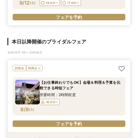
9/12
(
土
)
14:00〜
17:00〜
フェアを予約
本日以降開催のブライダルフェア
全85件中 1件〜20件表示
試食会
特典あり
【お仕事終わりでもOK】会場＆料理＆予算を比
較できる時短フェア
所要時間：2時間程度
18:00〜
8/8
(
土
)
フェアを予約