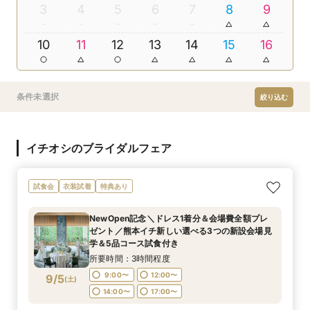
3
4
5
6
7
8
9
10
11
12
13
14
15
16
条件未選択
絞り込む
イチオシのブライダルフェア
試食会
衣装試着
特典あり
NewOpen記念＼ドレス1着分＆会場費全額プレ
ゼント／熊本イチ新しい選べる3つの新設会場見
学＆5品コース試食付き
所要時間：3時間程度
9:00〜
12:00〜
9/5
(
土
)
14:00〜
17:00〜