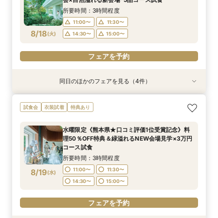
11:00〜
11:30〜
8/17
8/17
8/17
8/17
8/17
(
(
(
(
(
月
月
月
月
月
)
)
)
)
)
14:30〜
14:30〜
15:00〜
15:00〜
所要時間：3時間程度
14:30〜
15:00〜
11:00〜
11:30〜
フェアを予約
フェアを予約
フェアを予約
フェアを予約
8/18
(
火
)
14:30〜
15:00〜
フェアを予約
フェアを予約
同日のほかのフェアを見る（4件）
試食会
試食会
特典あり
試食会
特典あり
衣装試着
衣装試着
特典あり
特典あり
【親御様のための相談会】顔合わせから結婚式ま
【熊本初★ミキハウス認定ウェルカムベビー会
タイパ重視◎【スマホ＆自宅でOK★】オンライ
【少人数で森の邸宅を貸切OK】熊本の自然溢れ
試食会
衣装試着
特典あり
で何でも相談OK♪
場】安心の6大優待＆美食を堪能♪お子様と一緒の
ン案内&見積り相談
るNEW会場×美食で家族ウエディング
お披露目婚
所要時間：2時間程度
所要時間：1時間程度
所要時間：3時間程度
水曜限定《熊本県★口コミ評価1位受賞記念》料
所要時間：3時間程度
13:00〜
11:00〜
11:00〜
16:00〜
17:00〜
11:30〜
理50％OFF特典＆緑溢れるNEW会場見学×3万円
11:00〜
11:30〜
8/18
8/18
8/18
8/18
コース試食
(
(
(
(
火
火
火
火
)
)
)
)
14:30〜
15:00〜
14:30〜
15:00〜
所要時間：3時間程度
フェアを予約
フェアを予約
フェアを予約
11:00〜
11:30〜
8/19
(
水
)
フェアを予約
14:30〜
15:00〜
フェアを予約