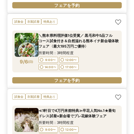
フェアを予約
試食会
衣装試着
特典あり
＼熊本県料理評価1位受賞／ 黒毛和牛5品フル
コース試食付き＆自然溢れる熊本イチ新会場体験
フェア〈最大195万円ご優待〉
所要時間：3時間程度
9:00〜
12:00〜
9/6
(
日
)
14:00〜
17:00〜
フェアを予約
試食会
衣装試着
特典あり
≪1軒目で4万円来館特典≫卒花人気No.1★最旬
ドレス試着×新会場でプレ花嫁体験フェア
所要時間：3時間程度
9:00〜
12:00〜