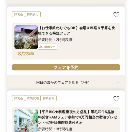
≪1軒目で4万円来館特典≫卒花人気No.1★最旬
【親御様のための相談会】顔合わせから結婚式ま
【1軒目･初見学にオススメ】豪華5品3万円コー
タイパ重視◎【スマホ＆自宅でOK★】オンライ
≪ペットと一緒に≫ワンちゃん料理特典付♪黒毛
【熊本初★ミキハウス認定ウェルカムベビー会
試食会
特典あり
ドレス試着×新会場でプレ花嫁体験フェア
で何でも相談OK♪
ス無料試食付★1stステップ相談会
ン案内&見積り相談
和牛コース×新会場の魅力満載フェア
場】安心の6大優待＆美食を堪能♪お子様と一緒の
お披露目婚
所要時間：3時間程度
所要時間：2時間程度
所要時間：3時間程度
所要時間：1時間程度
所要時間：3時間程度
【お仕事終わりでもOK】会場＆料理＆予算を比
所要時間：3時間程度
13:00〜
11:00〜
9:00〜
9:00〜
9:00〜
16:00〜
12:00〜
17:00〜
12:00〜
12:00〜
較できる時短フェア
9:00〜
12:00〜
8/22
8/22
8/22
8/22
8/22
8/22
(
(
(
(
(
(
土
土
土
土
土
土
)
)
)
)
)
)
14:00〜
14:00〜
14:00〜
17:00〜
17:00〜
17:00〜
所要時間：2時間程度
14:00〜
17:00〜
18:00〜
フェアを予約
フェアを予約
フェアを予約
フェアを予約
フェアを予約
8/23
(
日
)
フェアを予約
フェアを予約
同日のほかのフェアを見る（7件）
試食会
試食会
試食会
特典あり
試食会
試食会
試食会
衣装試着
衣装試着
衣装試着
衣装試着
衣装試着
衣装試着
特典あり
特典あり
特典あり
特典あり
特典あり
特典あり
≪ペットと一緒の結婚式≫大切な家族と緑溢れる
≪ペットと一緒の結婚式≫大切な家族と緑溢れる
＼予算重視で賢く叶う上質婚／2027年4月迄が
タイパ重視◎【スマホ＆自宅でOK★】オンライ
【少人数で森の邸宅を貸切OK】熊本の自然溢れ
【熊本初★ミキハウス認定ウェルカムベビー会
＼オープン記念×挙式0円／挙式まるごとプレゼ
試食会
衣装試着
特典あり
上質邸宅を貸切＊黒毛和牛コース試食付き
上質邸宅を貸切＊黒毛和牛コース試食付き
お得！最大195万円優待★館内ALL見学&徹底相
ン案内&見積り相談
るNEW会場×美食で家族ウエディング
場】安心の6大優待＆美食を堪能♪お子様と一緒の
ント！熊本イチ新会場見学＆美食を堪能おもてな
談会
お披露目婚
しフェア
所要時間：3時間程度
所要時間：3時間程度
所要時間：1時間程度
所要時間：3時間程度
【平日BIG★料理重視の方必見】黒毛和牛5品無
所要時間：3時間程度
所要時間：3時間程度
所要時間：3時間程度
11:00〜
9:00〜
9:00〜
9:00〜
16:00〜
12:00〜
12:00〜
12:00〜
料試食×AMフェア参加で4万円相当の宿泊プレゼ
9:00〜
9:00〜
9:00〜
12:00〜
12:00〜
12:00〜
8/23
8/23
8/23
8/23
8/23
8/23
8/23
ント≪1軒目来館特典付き≫
(
(
(
(
(
(
(
日
日
日
日
日
日
日
)
)
)
)
)
)
)
14:00〜
14:00〜
14:00〜
17:00〜
17:00〜
17:00〜
14:00〜
14:00〜
14:00〜
17:00〜
17:00〜
17:00〜
所要時間：3時間程度