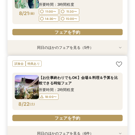
14:30〜
15:00〜
所要時間：3時間程度
フェアを予約
フェアを予約
フェアを予約
フェアを予約
11:00〜
11:30〜
8/21
(
金
)
フェアを予約
14:30〜
15:00〜
フェアを予約
同日のほかのフェアを見る（5件）
試食会
試食会
特典あり
試食会
試食会
特典あり
衣装試着
衣装試着
衣装試着
特典あり
特典あり
特典あり
【親御様のための相談会】顔合わせから結婚式ま
【熊本初★ミキハウス認定ウェルカムベビー会
タイパ重視◎【スマホ＆自宅でOK★】オンライ
【見比べて決めたい方へ◎2軒目来館優待付き】
【金曜限定】少人数Premium相談会〜五感で味
試食会
特典あり
で何でも相談OK♪
場】安心の6大優待＆美食を堪能♪お子様と一緒の
ン案内&見積り相談
不安をサポート！お見積り相談×3.3万円相当の
わう森の美食も堪能
お披露目婚
黒毛和牛ランクUP試食
所要時間：2時間程度
所要時間：1時間程度
所要時間：3時間程度
【お仕事終わりでもOK】会場＆料理＆予算を比
所要時間：3時間程度
所要時間：3時間程度
13:00〜
11:00〜
11:00〜
16:00〜
17:00〜
11:30〜
較できる時短フェア
11:00〜
11:00〜
11:30〜
11:30〜
8/21
8/21
8/21
8/21
8/21
(
(
(
(
(
金
金
金
金
金
)
)
)
)
)
14:30〜
15:00〜
所要時間：2時間程度
14:30〜
14:30〜
15:00〜
15:00〜
18:00〜
フェアを予約
フェアを予約
フェアを予約
8/22
(
土
)
フェアを予約
フェアを予約
フェアを予約
同日のほかのフェアを見る（6件）
試食会
試食会
試食会
特典あり
試食会
試食会
衣装試着
特典あり
衣装試着
衣装試着
衣装試着
特典あり
特典あり
特典あり
特典あり