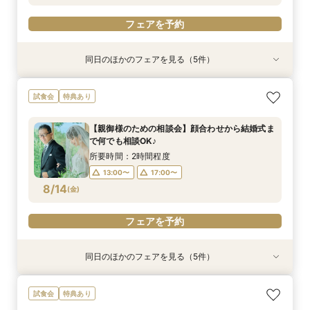
フェアを予約
同日のほかのフェアを見る（5件）
試食会
特典あり
試食会
試食会
試食会
衣装試着
衣装試着
衣装試着
衣装試着
特典あり
特典あり
特典あり
特典あり
【熊本初★ミキハウス認定ウェルカムベビー会
タイパ重視◎【スマホ＆自宅でOK★】オンライ
【少人数で森の邸宅を貸切OK】熊本の自然溢れ
ついにOPEN【お盆BIG★料理重視】黒毛和牛×5
【1軒目･初見学にオススメ】豪華5品3万円コー
試食会
特典あり
場】安心の6大優待＆美食を堪能♪お子様と一緒の
ン案内&見積り相談
るNEW会場×美食で家族ウエディング
品コース試食&4万宿泊&限定7大特典
ス無料試食付★1stステップ相談会
お披露目婚
所要時間：1時間程度
所要時間：3時間程度
所要時間：3時間程度
所要時間：3時間程度
【親御様のための相談会】顔合わせから結婚式ま
所要時間：3時間程度
11:00〜
11:00〜
11:00〜
11:00〜
16:00〜
11:30〜
11:30〜
11:30〜
で何でも相談OK♪
11:00〜
11:30〜
8/13
8/13
8/13
8/13
8/13
(
(
(
(
(
木
木
木
木
木
)
)
)
)
)
14:30〜
14:30〜
14:30〜
15:00〜
15:00〜
15:00〜
所要時間：2時間程度
14:30〜
15:00〜
13:00〜
17:00〜
フェアを予約
フェアを予約
フェアを予約
フェアを予約
8/14
(
金
)
フェアを予約
フェアを予約
同日のほかのフェアを見る（5件）
試食会
特典あり
試食会
試食会
試食会
衣装試着
衣装試着
衣装試着
衣装試着
特典あり
特典あり
特典あり
特典あり
【熊本初★ミキハウス認定ウェルカムベビー会
タイパ重視◎【スマホ＆自宅でOK★】オンライ
【見比べて決めたい方へ◎2軒目来館優待付き】
【金曜限定】少人数Premium相談会〜五感で味
＼お盆PREMIUM／《初見学でも安心★ゆったり
試食会
特典あり
場】安心の6大優待＆美食を堪能♪お子様と一緒の
ン案内&見積り相談
不安をサポート！お見積り相談×3.3万円相当の
わう森の美食も堪能
完全貸切》大地の教会×自然の新会場*5品試食