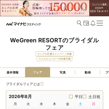
WeGreen RESORTのブライダル
フェア
カップル応援キャンペーン対象
ウェルカムベビーの対象式場
フェア
基本情報
写真
動画
プ
ブライダルフェアとは
2026年8月
平日
土日祝
月
火
水
木
金
土
日