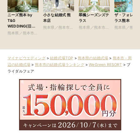
ニーズ熊本 by
小さな結婚式 熊
翠楓シーズンズテ
ザ・フォレス
T&G
本店
ラス
ラス熊本
WEDDING(旧
熊本県／熊本市・
熊本県／熊本市・
熊本県／熊本
アーフェリーク迎
熊本県／熊本市・
周辺
周辺
周辺
賓館 熊本)
周辺
マイナビウエディング
>
結婚式場TOP
>
熊本県の結婚式場
>
熊本市・周
辺の結婚式場
>
熊本市の結婚式場ランキング
>
WeGreen RESORT
>
ブ
ライダルフェア