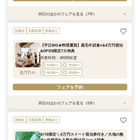
同日のほかのフェアを見る（7件）
試食会
試食会
特典あり
試食会
試食会
試食会
試食会
衣装試着
衣装試着
衣装試着
衣装試着
衣装試着
衣装試着
特典あり
特典あり
特典あり
特典あり
特典あり
特典あり
≪ペットと一緒の結婚式≫大切な家族と緑溢れる
≪ペットと一緒の結婚式≫大切な家族と緑溢れる
タイパ重視◎【スマホ＆自宅でOK★】オンライ
【少人数で森の邸宅を貸切OK】熊本の自然溢れ
【熊本初★ミキハウス認定ウェルカムベビー会
＼予算重視で賢く叶う上質婚／2027年4月迄が
残1*【8月連休LAST】最大195万円お得に叶うプ
試食会
衣装試着
特典あり
上質邸宅を貸切＊黒毛和牛コース試食付き
上質邸宅を貸切＊黒毛和牛コース試食付き
ン案内&見積り相談
るNEW会場×美食で家族ウエディング
場】安心の6大優待＆美食を堪能♪お子様と一緒の
お得！最大195万円優待★館内ALL見学&徹底相
ライベートウエディング！3万円5品コース試食
お披露目婚
談会
＆帰省費5.5万プレゼント
所要時間：3時間程度
所要時間：3時間程度
所要時間：1時間程度
所要時間：3時間程度
【平日BIG★料理重視】黒毛牛試食×&4万円宿泊
所要時間：3時間程度
所要時間：3時間程度
所要時間：3時間程度
11:00〜
9:00〜
9:00〜
9:00〜
16:00〜
12:00〜
12:00〜
12:00〜
&OPEN限定7大特典
9:00〜
9:00〜
9:00〜
12:00〜
12:00〜
12:00〜
8/16
8/16
8/16
8/16
8/16
8/16
8/16
(
(
(
(
(
(
(
日
日
日
日
日
日
日
)
)
)
)
)
)
)
14:00〜
14:00〜
14:00〜
17:00〜
17:00〜
17:00〜
所要時間：3時間程度
14:00〜
14:00〜
14:00〜
17:00〜
17:00〜
17:00〜
11:00〜
11:30〜
フェアを予約
フェアを予約
フェアを予約
フェアを予約
8/17
(
月
)
14:30〜
15:00〜
フェアを予約
フェアを予約
フェアを予約
フェアを予約
同日のほかのフェアを見る（5件）
試食会
試食会
特典あり
試食会
試食会
特典あり
衣装試着
衣装試着
衣装試着
特典あり
特典あり
特典あり
【親御様のための相談会】顔合わせから結婚式ま
【熊本初★ミキハウス認定ウェルカムベビー会
タイパ重視◎【スマホ＆自宅でOK★】オンライ
【少人数で森の邸宅を貸切OK】熊本の自然溢れ
【1軒目･初見学にオススメ】豪華5品3万円コー
試食会
衣装試着
特典あり
で何でも相談OK♪
場】安心の6大優待＆美食を堪能♪お子様と一緒の
ン案内&見積り相談
るNEW会場×美食で家族ウエディング
ス無料試食付★1stステップ相談会
お披露目婚
所要時間：2時間程度
所要時間：1時間程度
所要時間：3時間程度
所要時間：3時間程度
8/18限定＼4万円スイート宿泊券付き／大地の教
所要時間：3時間程度
13:00〜
11:00〜
11:00〜
11:00〜
16:00〜
17:00〜
11:30〜
11:30〜
会×自然溢れる新会場*5品コース試食