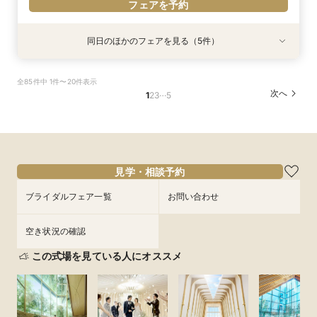
フェアを予約
同日のほかのフェアを見る（5件）
試食会
試食会
特典あり
試食会
試食会
特典あり
衣装試着
衣装試着
衣装試着
特典あり
特典あり
特典あり
【親御様のための相談会】顔合わせから結婚式ま
【熊本初★ミキハウス認定ウェルカムベビー会
タイパ重視◎【スマホ＆自宅でOK★】オンライ
【少人数で森の邸宅を貸切OK】熊本の自然溢れ
【1軒目･初見学にオススメ】豪華5品3万円コー
全85件中 1件〜20件表示
で何でも相談OK♪
場】安心の6大優待＆美食を堪能♪お子様と一緒の
ン案内&見積り相談
るNEW会場×美食で家族ウエディング
ス無料試食付★1stステップ相談会
…
次へ
1
2
3
5
お披露目婚
所要時間：2時間程度
所要時間：1時間程度
所要時間：3時間程度
所要時間：3時間程度
所要時間：3時間程度
13:00〜
11:00〜
11:00〜
11:00〜
16:00〜
17:00〜
11:30〜
11:30〜
11:00〜
11:30〜
8/27
8/27
8/27
8/27
8/27
(
(
(
(
(
木
木
木
木
木
)
)
)
)
)
14:30〜
14:30〜
15:00〜
15:00〜
14:30〜
15:00〜
フェアを予約
フェアを予約
フェアを予約
フェアを予約
見学・相談予約
フェアを予約
ブライダルフェア一覧
お問い合わせ
空き状況の確認
この式場を見ている人にオススメ