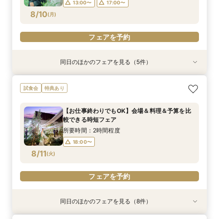
13:00〜
17:00〜
フェアを予約
フェアを予約
フェアを予約
フェアを予約
8/10
(
月
)
フェアを予約
フェアを予約
フェアを予約
フェアを予約
同日のほかのフェアを見る（5件）
試食会
特典あり
試食会
試食会
試食会
衣装試着
衣装試着
衣装試着
衣装試着
特典あり
特典あり
特典あり
特典あり
【熊本初★ミキハウス認定ウェルカムベビー会
タイパ重視◎【スマホ＆自宅でOK★】オンライ
【少人数で森の邸宅を貸切OK】熊本の自然溢れ
【1軒目･初見学にオススメ】豪華5品3万円コー
【平日BIG★料理重視の方必見】黒毛和牛5品無
試食会
特典あり
場】安心の6大優待＆美食を堪能♪お子様と一緒の
ン案内&見積り相談
るNEW会場×美食で家族ウエディング
ス無料試食付★1stステップ相談会
料試食×AMフェア参加＆成約で4万円相当の宿泊
お披露目婚
プレゼント〈1軒目来館特典付き〉
所要時間：1時間程度
所要時間：3時間程度
所要時間：3時間程度
【お仕事終わりでもOK】会場＆料理＆予算を比
所要時間：3時間程度
所要時間：3時間程度
11:00〜
11:00〜
11:00〜
16:00〜
11:30〜
11:30〜
較できる時短フェア
11:00〜
11:00〜
11:30〜
11:30〜
8/10
8/10
8/10
8/10
8/10
(
(
(
(
(
月
月
月
月
月
)
)
)
)
)
14:30〜
14:30〜
15:00〜
15:00〜
所要時間：2時間程度
14:30〜
14:30〜
15:00〜
15:00〜
18:00〜
フェアを予約
フェアを予約
フェアを予約
8/11
(
火
)
フェアを予約
フェアを予約
フェアを予約
同日のほかのフェアを見る（8件）
試食会
試食会
試食会
試食会
特典あり
試食会
試食会
試食会
特典あり
衣装試着
衣装試着
衣装試着
衣装試着
衣装試着
衣装試着
特典あり
特典あり
特典あり
特典あり
特典あり
特典あり