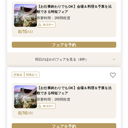
お披露目婚
黒毛和牛ランクUP試食
&Suite宿泊4万
所要時間：1時間程度
所要時間：3時間程度
【お仕事終わりでもOK】会場＆料理＆予算を比
所要時間：3時間程度
所要時間：3時間程度
所要時間：3時間程度
11:00〜
11:00〜
16:00〜
11:30〜
較できる時短フェア
11:00〜
11:00〜
11:00〜
11:30〜
11:30〜
11:30〜
8/14
8/14
8/14
8/14
8/14
(
(
(
(
(
金
金
金
金
金
)
)
)
)
)
14:30〜
15:00〜
所要時間：2時間程度
14:30〜
14:30〜
14:30〜
15:00〜
15:00〜
15:00〜
18:00〜
フェアを予約
フェアを予約
8/15
(
土
)
フェアを予約
フェアを予約
フェアを予約
フェアを予約
同日のほかのフェアを見る（6件）
試食会
特典あり
試食会
試食会
試食会
試食会
特典あり
衣装試着
衣装試着
衣装試着
衣装試着
特典あり
特典あり
特典あり
特典あり
【親御様のための相談会】顔合わせから結婚式ま
タイパ重視◎【スマホ＆自宅でOK★】オンライ
≪ペットと一緒に≫ワンちゃん料理特典付♪黒毛
【熊本初★ミキハウス認定ウェルカムベビー会
【1軒目･初見学にオススメ】豪華5品3万円コー
残▲8月感謝祭＼成約で帰省費5.5万分プレゼン
試食会
特典あり
で何でも相談OK♪
ン案内&見積り相談
和牛コース×新会場の魅力満載フェア
場】安心の6大優待＆美食を堪能♪お子様と一緒の
ス無料試食付★1stステップ相談会
ト／熊本の森×新会場OPEN＆3万円黒毛和牛コー
お披露目婚
ス試食付き
所要時間：2時間程度
所要時間：1時間程度
所要時間：3時間程度
所要時間：3時間程度
【お仕事終わりでもOK】会場＆料理＆予算を比
所要時間：3時間程度
所要時間：3時間程度
13:00〜
11:00〜
9:00〜
9:00〜
16:00〜
17:00〜
12:00〜
12:00〜
較できる時短フェア
9:00〜
9:00〜
12:00〜
12:00〜
8/15
8/15
8/15
8/15
8/15
8/15
(
(
(
(
(
(
土
土
土
土
土
土
)
)
)
)
)
)
14:00〜
14:00〜
17:00〜
17:00〜
所要時間：2時間程度
14:00〜
14:00〜
17:00〜
17:00〜
18:00〜
フェアを予約
フェアを予約
フェアを予約
フェアを予約
8/16
(
日
)
フェアを予約
フェアを予約
フェアを予約