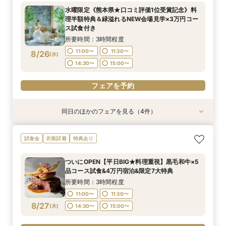
水曜限定《熊本県★口コミ評価1位受賞記念》料
理半額特典＆緑溢れるNEW会場見学×3万円コー
ス試食付き
所要時間：3時間程度
11:00〜
11:30〜
8/26
(
水
)
14:30〜
15:00〜
フェアを予約
同日のほかのフェアを見る（4件）
試食会
試食会
特典あり
試食会
特典あり
衣装試着
衣装試着
特典あり
特典あり
【親御様のための相談会】顔合わせから結婚式ま
【熊本初★ミキハウス認定ウェルカムベビー会
タイパ重視◎【スマホ＆自宅でOK★】オンライ
【1軒目･初見学にオススメ】豪華5品3万円コー
試食会
衣装試着
特典あり
で何でも相談OK♪
場】安心の6大優待＆美食を堪能♪お子様と一緒の
ン案内&見積り相談
ス無料試食付★1stステップ相談会
お披露目婚
所要時間：2時間程度
所要時間：1時間程度
所要時間：3時間程度
ついにOPEN【平日BIG★料理重視】黒毛和牛×5
所要時間：3時間程度
13:00〜
11:00〜
11:00〜
16:00〜
17:00〜
11:30〜
品コース試食&4万円宿泊&限定7大特典
11:00〜
11:30〜
8/26
8/26
8/26
8/26
(
(
(
(
水
水
水
水
)
)
)
)
14:30〜
15:00〜
所要時間：3時間程度
14:30〜
15:00〜
11:00〜
11:30〜
フェアを予約
フェアを予約
フェアを予約
8/27
(
木
)
14:30〜
15:00〜
フェアを予約