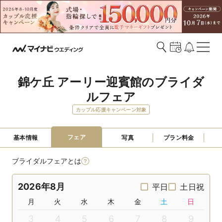
錦ケ丘 アーリー迎賓館のブライダ
ルフェア
カップル応援キャンペーン対象
フェア
基本情報
写真
プラン料金
ブライダルフェアとは
2026年8月
平日
土日祝
月
火
水
木
金
土
日
3
4
5
6
7
8
9