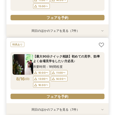
フェアを予約
フェアを予約
15:00〜
フェアを予約
同日のほかのフェアを見る（7件）
特典あり
特典あり
特典あり
特典あり
特典あり
特典あり
特典あり
【初めての見学の方におすすめ】マイナビ限定特
【少人数OK‼】＼先輩カップルが納得した／フォ
【最大90分クイック相談】初めての見学、効率
【大切なペットと叶える♪】With Petウェディン
【マイナビ限定スイーツプレゼント付き】フォト
【仙台エリア内随一！】圧巻の大聖堂挙式体験
迷い始めたら参加！【2件目以降に◎】会場徹底
特典あり
典付★1日1組完全貸切W体験フェア
ト×挙式×おもてなし*一日をまるっとコーディ
よく会場見学をしたい方必見♪
グ相談会
ウェディング・フォト+会食をご検討の方必見！
フェア
比較！90分安心相談会
ネート相談会
大聖堂撮影体験×館内＆ロケーションフォトウエ
所要時間：2時間30分程度
所要時間：1時間程度
所要時間：2時間程度
所要時間：2時間30分程度
所要時間：1時間30分程度
【最大90分クイック相談】初めての見学、効率
ディング相談会♪
所要時間：2時間30分程度
所要時間：2時間程度
10:00〜
10:00〜
9:00〜
9:00〜
9:00〜
10:00〜
10:00〜
10:00〜
12:00〜
11:00〜
よく会場見学をしたい方必見♪
10:00〜
9:00〜
10:30〜
11:00〜
8/15
8/15
8/15
8/15
8/15
8/15
8/15
(
(
(
(
(
(
(
土
土
土
土
土
土
土
)
)
)
)
)
)
)
14:00〜
13:00〜
11:00〜
11:00〜
11:00〜
14:00〜
16:00〜
14:00〜
13:00〜
13:00〜
所要時間：1時間程度
14:00〜
11:30〜
15:00〜
12:30〜
16:00〜
15:00〜
17:00〜
15:00〜
15:00〜
10:00〜
11:00〜
14:00〜
8/16
(
日
)
13:00〜
14:00〜
フェアを予約
フェアを予約
フェアを予約
フェアを予約
フェアを予約
フェアを予約
16:00〜
フェアを予約
フェアを予約
同日のほかのフェアを見る（7件）
特典あり
特典あり
特典あり
特典あり
特典あり
特典あり
特典あり