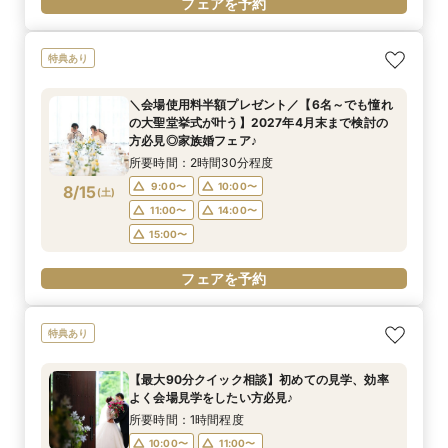
フェアを予約
特典あり
＼会場使用料半額プレゼント／【6名～でも憧れ
の大聖堂挙式が叶う】2027年4月末まで検討の
方必見◎家族婚フェア♪
所要時間：2時間30分程度
9:00〜
10:00〜
8/15
(
土
)
11:00〜
14:00〜
15:00〜
フェアを予約
特典あり
【最大90分クイック相談】初めての見学、効率
よく会場見学をしたい方必見♪
所要時間：1時間程度
10:00〜
11:00〜