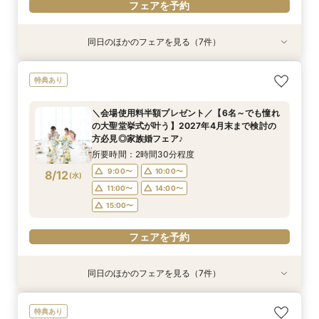
フェアを予約
同日のほかのフェアを見る（7件）
特典あり
特典あり
特典あり
特典あり
特典あり
特典あり
特典あり
【初めての見学の方におすすめ】マイナビ限定特
【少人数OK‼】＼先輩カップルが納得した／フォ
＼会場使用料半額プレゼント／【6名～でも憧れ
【最大90分クイック相談】初めての見学、効率
【大切なペットと叶える♪】With Petウェディン
【マイナビ限定スイーツプレゼント付き】フォト
迷い始めたら参加！【2件目以降に◎】会場徹底
特典あり
典付★1日1組完全貸切W体験フェア
ト×挙式×おもてなし*一日をまるっとコーディ
の大聖堂挙式が叶う】2027年4月末まで検討の
よく会場見学をしたい方必見♪
グ相談会
ウェディング・フォト+会食をご検討の方必見！
比較！90分安心相談会
ネート相談会
方必見◎家族婚フェア♪
大聖堂撮影体験×館内＆ロケーションフォトウエ
所要時間：2時間30分程度
所要時間：1時間程度
所要時間：2時間程度
所要時間：1時間30分程度
＼会場使用料半額プレゼント／【6名～でも憧れ
ディング相談会♪
所要時間：2時間30分程度
所要時間：2時間30分程度
所要時間：2時間程度
10:00〜
10:00〜
9:00〜
9:00〜
10:00〜
10:00〜
12:00〜
11:00〜
の大聖堂挙式が叶う】2027年4月末まで検討の
10:00〜
9:00〜
9:00〜
10:00〜
10:30〜
11:00〜
8/11
8/11
8/11
8/11
8/11
8/11
8/11
方必見◎家族婚フェア♪
(
(
(
(
(
(
(
火
火
火
火
火
火
火
)
)
)
)
)
)
)
14:00〜
13:00〜
11:00〜
11:00〜
14:00〜
16:00〜
14:00〜
13:00〜
14:00〜
11:00〜
11:30〜
14:00〜
15:00〜
12:30〜
所要時間：2時間30分程度
16:00〜
15:00〜
17:00〜
15:00〜
14:00〜
15:00〜
9:00〜
10:00〜
8/12
(
水
)
フェアを予約
フェアを予約
フェアを予約
フェアを予約
フェアを予約
11:00〜
14:00〜
フェアを予約
フェアを予約
15:00〜
フェアを予約
同日のほかのフェアを見る（7件）
特典あり
特典あり
特典あり
特典あり
特典あり
特典あり
特典あり
【初めての見学の方におすすめ】マイナビ限定特
【少人数OK‼】＼先輩カップルが納得した／フォ
【最大90分クイック相談】初めての見学、効率
【大切なペットと叶える♪】With Petウェディン
【マイナビ限定スイーツプレゼント付き】フォト
【仙台エリア内随一！】圧巻の大聖堂挙式体験
迷い始めたら参加！【2件目以降に◎】会場徹底
特典あり