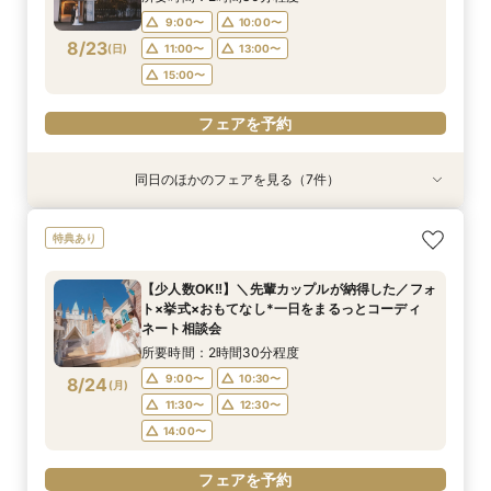
14:00〜
11:00〜
11:30〜
14:00〜
15:00〜
12:30〜
16:00〜
15:00〜
17:00〜
15:00〜
9:00〜
10:00〜
14:00〜
15:00〜
8/23
(
日
)
11:00〜
13:00〜
フェアを予約
フェアを予約
フェアを予約
フェアを予約
フェアを予約
15:00〜
フェアを予約
フェアを予約
フェアを予約
同日のほかのフェアを見る（7件）
特典あり
特典あり
特典あり
特典あり
特典あり
特典あり
特典あり
【初めての見学の方におすすめ】マイナビ限定特
【少人数OK‼】＼先輩カップルが納得した／フォ
＼会場使用料半額プレゼント／【6名～でも憧れ
【最大90分クイック相談】初めての見学、効率
【大切なペットと叶える♪】With Petウェディン
【マイナビ限定スイーツプレゼント付き】フォト
迷い始めたら参加！【2件目以降に◎】会場徹底
特典あり
典付★1日1組完全貸切W体験フェア
ト×挙式×おもてなし*一日をまるっとコーディ
の大聖堂挙式が叶う】2027年4月末まで検討の
よく会場見学をしたい方必見♪
グ相談会
ウェディング・フォト+会食をご検討の方必見！
比較！90分安心相談会
ネート相談会
方必見◎家族婚フェア♪
大聖堂撮影体験×館内＆ロケーションフォトウエ
所要時間：2時間30分程度
所要時間：1時間程度
所要時間：2時間程度
所要時間：1時間30分程度
【少人数OK‼】＼先輩カップルが納得した／フォ
ディング相談会♪
所要時間：2時間30分程度
所要時間：2時間30分程度
所要時間：2時間程度
10:00〜
10:00〜
9:00〜
9:00〜
10:00〜
10:00〜
12:00〜
11:00〜
ト×挙式×おもてなし*一日をまるっとコーディ
10:00〜
9:00〜
9:00〜
10:00〜
10:30〜
11:00〜
8/23
8/23
8/23
8/23
8/23
8/23
8/23
ネート相談会
(
(
(
(
(
(
(
日
日
日
日
日
日
日
)
)
)
)
)
)
)
14:00〜
13:00〜
11:00〜
11:00〜
14:00〜
16:00〜
14:00〜
13:00〜
14:00〜
11:00〜
11:30〜
14:00〜
15:00〜
12:30〜
所要時間：2時間30分程度
16:00〜
15:00〜
17:00〜
15:00〜
14:00〜
15:00〜
9:00〜
10:30〜
8/24
(
月
)
フェアを予約
フェアを予約
フェアを予約
フェアを予約
フェアを予約
11:30〜
12:30〜
フェアを予約
フェアを予約
14:00〜
フェアを予約