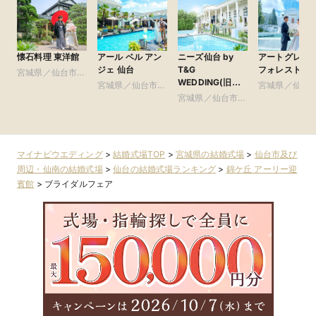
懐石料理 東洋館
アール ベル アン
ニーズ仙台 by
アートグレイ
ジェ 仙台
T&G
フォレスト迎
宮城県／仙台市及
WEDDING(旧
び周辺・仙南
宮城県／仙台市及
宮城県／仙台
アーカンジェル迎
び周辺・仙南
宮城県／仙台市及
び周辺・仙南
賓館 仙台)
び周辺・仙南
マイナビウエディング
>
結婚式場TOP
>
宮城県の結婚式場
>
仙台市及び
周辺・仙南の結婚式場
>
仙台の結婚式場ランキング
>
錦ケ丘 アーリー迎
賓館
>
ブライダルフェア