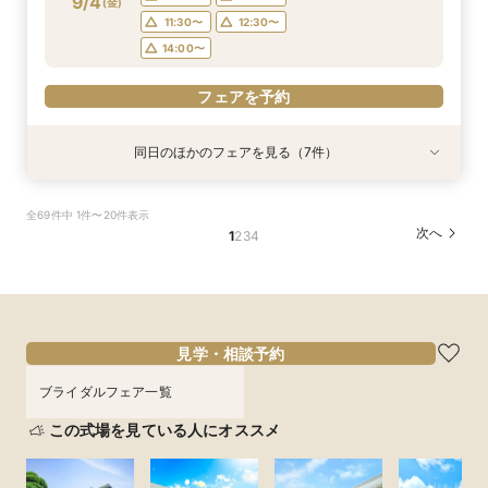
9/4
(
金
)
フェアを予約
フェアを予約
フェアを予約
フェアを予約
フェアを予約
フェアを予約
11:30〜
12:30〜
フェアを予約
14:00〜
フェアを予約
同日のほかのフェアを見る（7件）
特典あり
特典あり
特典あり
特典あり
特典あり
特典あり
特典あり
【初めての見学の方におすすめ】マイナビ限定特
＼会場使用料半額プレゼント／【6名～でも憧れ
【最大90分クイック相談】初めての見学、効率
【大切なペットと叶える♪】With Petウェディン
【マイナビ限定スイーツプレゼント付き】フォト
【仙台エリア内随一！】圧巻の大聖堂挙式体験
迷い始めたら参加！【2件目以降に◎】会場徹底
全69件中 1件〜20件表示
典付★1日1組完全貸切W体験フェア
の大聖堂挙式が叶う】2027年4月末まで検討の
よく会場見学をしたい方必見♪
グ相談会
ウェディング・フォト+会食をご検討の方必見！
フェア
比較！90分安心相談会
次へ
1
2
3
4
方必見◎家族婚フェア♪
大聖堂撮影体験×館内＆ロケーションフォトウエ
所要時間：2時間30分程度
所要時間：1時間程度
所要時間：2時間程度
所要時間：2時間30分程度
所要時間：1時間30分程度
ディング相談会♪
所要時間：2時間30分程度
所要時間：2時間程度
10:00〜
10:00〜
9:00〜
9:00〜
9:00〜
10:00〜
10:00〜
10:00〜
12:00〜
11:00〜
10:00〜
9:00〜
10:00〜
11:00〜
9/4
9/4
9/4
9/4
9/4
9/4
9/4
(
(
(
(
(
(
(
金
金
金
金
金
金
金
)
)
)
)
)
)
)
14:00〜
13:00〜
11:00〜
11:00〜
11:00〜
14:00〜
16:00〜
14:00〜
13:00〜
13:00〜
14:00〜
11:00〜
14:00〜
15:00〜
16:00〜
15:00〜
17:00〜
15:00〜
15:00〜
15:00〜
見学・相談予約
フェアを予約
フェアを予約
フェアを予約
フェアを予約
フェアを予約
フェアを予約
ブライダルフェア一覧
フェアを予約
この式場を見ている人にオススメ