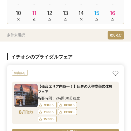
10
11
12
13
14
15
16
条件未選択
絞り込む
イチオシのブライダルフェア
特典あり
【仙台エリア内随一！】圧巻の大聖堂挙式体験
フェア
所要時間：2時間30分程度
9:00〜
10:00〜
8/11
(
火
)
11:00〜
13:00〜
15:00〜