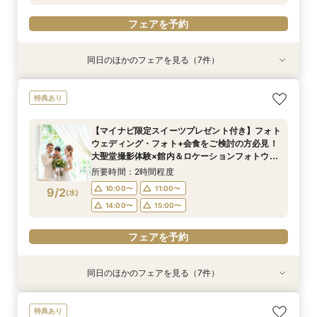
フェアを予約
フェアを予約
フェアを予約
同日のほかのフェアを見る（7件）
特典あり
特典あり
特典あり
特典あり
特典あり
特典あり
特典あり
【初めての見学の方におすすめ】マイナビ限定特
【少人数OK‼】＼先輩カップルが納得した／フォ
＼会場使用料半額プレゼント／【6名～でも憧れ
【最大90分クイック相談】初めての見学、効率
【大切なペットと叶える♪】With Petウェディン
【マイナビ限定スイーツプレゼント付き】フォト
迷い始めたら参加！【2件目以降に◎】会場徹底
特典あり
典付★1日1組完全貸切W体験フェア
ト×挙式×おもてなし*一日をまるっとコーディ
の大聖堂挙式が叶う】2027年4月末まで検討の
よく会場見学をしたい方必見♪
グ相談会
ウェディング・フォト+会食をご検討の方必見！
比較！90分安心相談会
ネート相談会
方必見◎家族婚フェア♪
大聖堂撮影体験×館内＆ロケーションフォトウエ
所要時間：2時間30分程度
所要時間：1時間程度
所要時間：2時間程度
所要時間：1時間30分程度
【マイナビ限定スイーツプレゼント付き】フォト
ディング相談会♪
所要時間：2時間30分程度
所要時間：2時間30分程度
所要時間：2時間程度
10:00〜
10:00〜
9:00〜
9:00〜
10:00〜
10:00〜
12:00〜
11:00〜
ウェディング・フォト+会食をご検討の方必見！
10:00〜
9:00〜
9:00〜
10:00〜
10:30〜
11:00〜
8/31
8/31
8/31
8/31
8/31
8/31
8/31
大聖堂撮影体験×館内＆ロケーションフォトウエ
(
(
(
(
(
(
(
月
月
月
月
月
月
月
)
)
)
)
)
)
)
14:00〜
13:00〜
11:00〜
11:00〜
14:00〜
16:00〜
14:00〜
13:00〜
ディング相談会♪
14:00〜
11:00〜
11:30〜
14:00〜
15:00〜
12:30〜
所要時間：2時間程度
16:00〜
15:00〜
17:00〜
15:00〜
14:00〜
15:00〜
10:00〜
11:00〜
9/2
(
水
)
フェアを予約
フェアを予約
フェアを予約
フェアを予約
フェアを予約
14:00〜
15:00〜
フェアを予約
フェアを予約
フェアを予約
同日のほかのフェアを見る（7件）
特典あり
特典あり
特典あり
特典あり
特典あり
特典あり
特典あり
【初めての見学の方におすすめ】マイナビ限定特
【少人数OK‼】＼先輩カップルが納得した／フォ
＼会場使用料半額プレゼント／【6名～でも憧れ
【最大90分クイック相談】初めての見学、効率
【大切なペットと叶える♪】With Petウェディン
【仙台エリア内随一！】圧巻の大聖堂挙式体験
迷い始めたら参加！【2件目以降に◎】会場徹底
特典あり