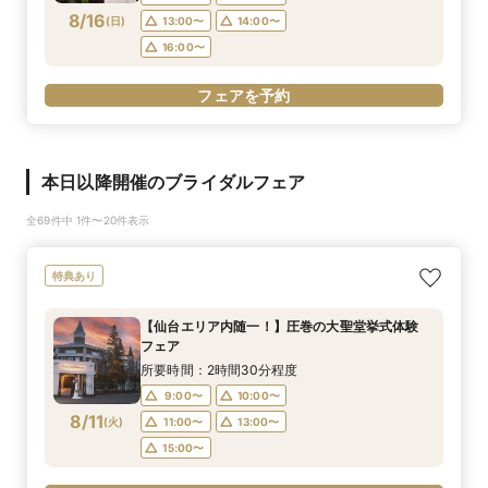
8/16
(
日
)
13:00〜
14:00〜
16:00〜
フェアを予約
本日以降開催のブライダルフェア
全69件中 1件〜20件表示
特典あり
【仙台エリア内随一！】圧巻の大聖堂挙式体験
フェア
所要時間：2時間30分程度
9:00〜
10:00〜
8/11
(
火
)
11:00〜
13:00〜
15:00〜