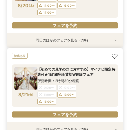
14:00〜
15:00〜
8/20
(
木
)
14:00〜
16:00〜
フェアを予約
フェアを予約
フェアを予約
フェアを予約
フェアを予約
17:00〜
フェアを予約
フェアを予約
フェアを予約
同日のほかのフェアを見る（7件）
特典あり
特典あり
特典あり
特典あり
特典あり
特典あり
特典あり
【初めての見学の方におすすめ】マイナビ限定特
【少人数OK‼】＼先輩カップルが納得した／フォ
＼会場使用料半額プレゼント／【6名～でも憧れ
【最大90分クイック相談】初めての見学、効率
【マイナビ限定スイーツプレゼント付き】フォト
【仙台エリア内随一！】圧巻の大聖堂挙式体験
迷い始めたら参加！【2件目以降に◎】会場徹底
特典あり
典付★1日1組完全貸切W体験フェア
ト×挙式×おもてなし*一日をまるっとコーディ
の大聖堂挙式が叶う】2027年4月末まで検討の
よく会場見学をしたい方必見♪
ウェディング・フォト+会食をご検討の方必見！
フェア
比較！90分安心相談会
ネート相談会
方必見◎家族婚フェア♪
大聖堂撮影体験×館内＆ロケーションフォトウエ
所要時間：2時間30分程度
所要時間：1時間程度
所要時間：2時間30分程度
所要時間：1時間30分程度
【初めての見学の方におすすめ】マイナビ限定特
ディング相談会♪
所要時間：2時間30分程度
所要時間：2時間30分程度
所要時間：2時間程度
10:00〜
9:00〜
9:00〜
9:00〜
10:00〜
10:00〜
10:00〜
11:00〜
典付★1日1組完全貸切W体験フェア
10:00〜
9:00〜
9:00〜
10:00〜
10:30〜
11:00〜
8/20
8/20
8/20
8/20
8/20
8/20
8/20
(
(
(
(
(
(
(
木
木
木
木
木
木
木
)
)
)
)
)
)
)
13:00〜
11:00〜
11:00〜
11:00〜
14:00〜
14:00〜
13:00〜
13:00〜
所要時間：2時間30分程度
14:00〜
11:00〜
11:30〜
14:00〜
15:00〜
12:30〜
16:00〜
15:00〜
15:00〜
15:00〜
9:00〜
10:00〜
14:00〜
15:00〜
8/21
(
金
)
11:00〜
13:00〜
フェアを予約
フェアを予約
フェアを予約
フェアを予約
フェアを予約
15:00〜
フェアを予約
フェアを予約
フェアを予約
同日のほかのフェアを見る（7件）
特典あり
特典あり
特典あり
特典あり
特典あり
特典あり
特典あり