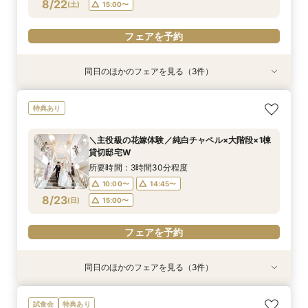
フェアを予約
フェアを予約
8/22
(
土
)
15:00〜
フェアを予約
同日のほかのフェアを見る（3件）
試食会
特典あり
特典あり
特典あり
【美食でおもてなし◎】黒毛和牛フィレ試食×上
【初見学に◎】最大110万優待*全館貸切＆緑の絶
チャペルリニューアル記念*ドレス特典付*1棟貸
特典あり
質貸切邸宅W
景W
切×憧れ花嫁ALL体験
所要時間：3時間30分程度
所要時間：3時間30分程度
所要時間：3時間30分程度
＼主役級の花嫁体験／純白チャペル×大階段×1棟
10:00〜
10:00〜
10:00〜
14:45〜
14:45〜
14:45〜
貸切邸宅W
8/22
8/22
8/22
(
(
(
土
土
土
)
)
)
15:00〜
15:00〜
15:00〜
所要時間：3時間30分程度
10:00〜
14:45〜
フェアを予約
フェアを予約
フェアを予約
8/23
(
日
)
15:00〜
フェアを予約
同日のほかのフェアを見る（3件）
特典あり
試食会
特典あり
特典あり
【比較検討におすすめ】1棟貸切体験×緑溢れる開
【美食でおもてなし◎】黒毛和牛フィレ試食×上
【初見学◎】ファーストステップ相談×全館貸切
試食会
特典あり