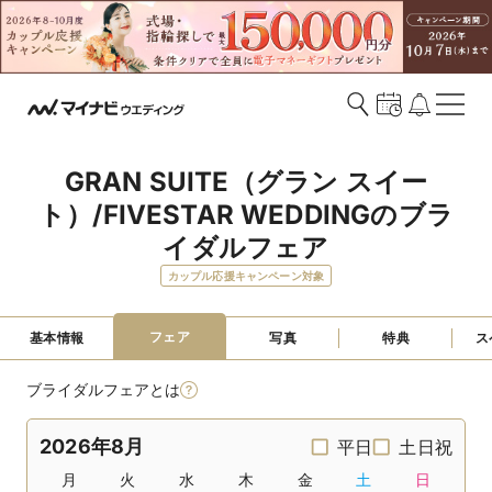
GRAN SUITE（グラン スイー
ト）/FIVESTAR WEDDINGのブラ
イダルフェア
カップル応援キャンペーン対象
フェア
基本情報
写真
特典
ス
ブライダルフェアとは
2026年8月
平日
土日祝
月
火
水
木
金
土
日