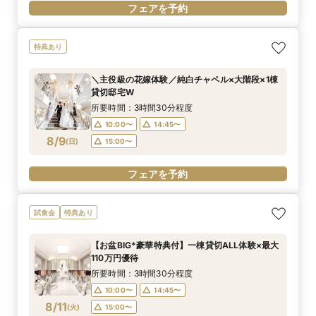
フェアを予約
特典あり
＼主役級の花嫁体験／純白チャペル×大階段×1棟
貸切邸宅W
所要時間：3時間30分程度
10:00〜
14:45〜
8/9
(
日
)
15:00〜
フェアを予約
試食会
特典あり
【お盆BIG*豪華特典付】一棟貸切ALL体験×最大
110万円優待
所要時間：3時間30分程度
10:00〜
14:45〜
8/11
(
火
)
15:00〜