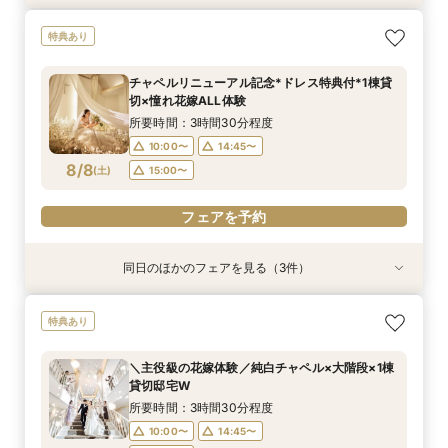
＼お料理重視の方◎／当館自慢の絶品試食×個別
【平日限定開催】全館貸切体感見学×当館シェフ
特典あり
相談会
おすすめ絶品試食
所要時間：3時間30分程度
所要時間：3時間30分程度
チャペルリニューアル記念*ドレス特典付*1棟貸
12:00〜
12:00〜
13:00〜
13:00〜
切×憧れ花嫁ALL体験
8/7
8/7
(
(
金
金
)
)
15:00〜
15:00〜
所要時間：3時間30分程度
10:00〜
14:45〜
フェアを予約
フェアを予約
8/8
(
土
)
15:00〜
フェアを予約
同日のほかのフェアを見る（3件）
特典あり
試食会
特典あり
特典あり
【比較検討におすすめ】1棟貸切体験×緑溢れる開
【美食でおもてなし◎】黒毛和牛フィレ試食×上
【初見学に◎】最大110万優待*全館貸切＆緑の絶
特典あり
放テラス
質貸切邸宅W
景W
所要時間：3時間30分程度
所要時間：3時間30分程度
所要時間：3時間30分程度
＼主役級の花嫁体験／純白チャペル×大階段×1棟
10:00〜
10:00〜
10:00〜
14:45〜
14:45〜
14:45〜
貸切邸宅W
8/8
8/8
8/8
(
(
(
土
土
土
)
)
)
15:00〜
15:00〜
15:00〜
所要時間：3時間30分程度
10:00〜
14:45〜