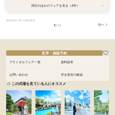
同日のほかのフェアを見る（4件）
特典あり
試食会
特典あり
特典あり
特典あり
【比較検討におすすめ】1棟貸切体験×緑溢れる開
【美食でおもてなし◎】黒毛和牛フィレ試食×上
チャペルリニューアル記念*ドレス特典付*1棟貸
【初見学◎】ファーストステップ相談×全館貸切
全66件中 1件〜20件表示
放テラス
質貸切邸宅W
切×憧れ花嫁ALL体験
W
次へ
1
2
3
4
所要時間：3時間30分程度
所要時間：3時間30分程度
所要時間：3時間30分程度
所要時間：3時間30分程度
10:00〜
10:00〜
10:00〜
10:00〜
14:45〜
14:45〜
14:45〜
14:45〜
8/30
8/30
8/30
8/30
(
(
(
(
日
日
日
日
)
)
)
)
15:00〜
15:00〜
15:00〜
15:00〜
フェアを予約
フェアを予約
フェアを予約
フェアを予約
見学・相談予約
ブライダルフェア一覧
資料請求
お問い合わせ
空き状況の確認
この式場を見ている人にオススメ