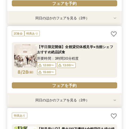
フェアを予約
同日のほかのフェアを見る（2件）
試食会
試食会
特典あり
特典あり
＼お料理重視の方◎／当館自慢の絶品試食×個別
【ゲスト満足度◎】平日限定全館貸切体験×豪華
試食会
特典あり
相談会
試食付フェア
所要時間：3時間30分程度
所要時間：3時間30分程度
【平日限定開催】全館貸切体感見学×当館シェフ
12:00〜
12:00〜
13:00〜
13:00〜
おすすめ絶品試食
8/27
8/27
(
(
木
木
)
)
15:00〜
15:00〜
所要時間：3時間30分程度
12:00〜
13:00〜
フェアを予約
フェアを予約
8/28
(
金
)
15:00〜
フェアを予約
同日のほかのフェアを見る（2件）
特典あり
試食会
特典あり
【比較検討におすすめ】1棟貸切大階段*花嫁体験
＼お料理重視の方◎／当館自慢の絶品試食×個別
特典あり
×純白チャペル
相談会
所要時間：3時間30分程度
所要時間：3時間30分程度
【初見学に◎】最大110万優待*全館貸切＆緑の絶