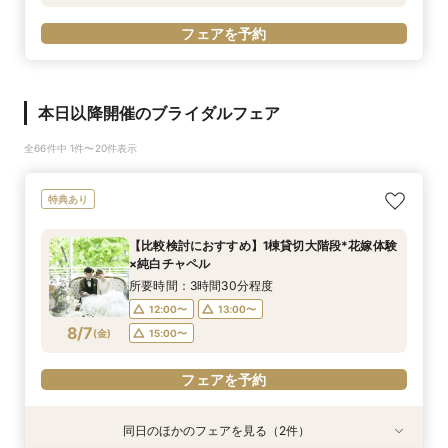
フェアを予約
本日以降開催のブライダルフェア
全66件中 1件〜20件表示
特典あり
【比較検討におすすめ】1棟貸切大階段*花嫁体験
×純白チャペル
所要時間：3時間30分程度
12:00〜
13:00〜
8/7
(
金
)
15:00〜
フェアを予約
同日のほかのフェアを見る（2件）
試食会
試食会
特典あり
特典あり