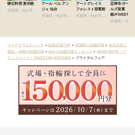
懐石料理 東洋館
アール ベル アン
アートグレイス
定禅寺ガーデ
ジェ 仙台
フォレスト迎賓館
ルズ迎賓
宮城県／仙台市及
館/FIVESTAR
び周辺・仙南
宮城県／仙台市及
宮城県／仙台市及
WEDDING
び周辺・仙南
び周辺・仙南
宮城県／仙台
び周辺・仙南
マイナビウエディング
>
結婚式場TOP
>
宮城県の結婚式場
>
仙台市及び
周辺・仙南の結婚式場
>
仙台の結婚式場ランキング
>
GRAN SUITE（グ
ラン スイート）/FIVESTAR WEDDING
>
ブライダルフェア