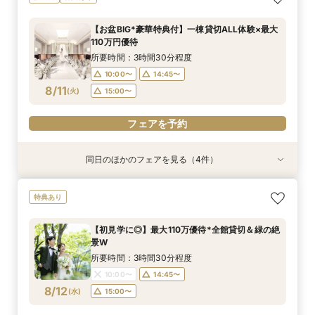
放テラス
W
貸切邸宅W
110万円優待
所要時間：3時間30分程度
所要時間：3時間30分程度
所要時間：3時間30分程度
所要時間：3時間30分程度
【お盆BIG*豪華特典付】一棟貸切ALL体験×最大
10:00〜
10:00〜
10:00〜
10:00〜
14:45〜
14:45〜
14:45〜
14:45〜
110万円優待
8/10
8/10
8/10
8/10
(
(
(
(
月
月
月
月
)
)
)
)
15:00〜
15:00〜
15:00〜
15:00〜
所要時間：3時間30分程度
10:00〜
14:45〜
フェアを予約
フェアを予約
フェアを予約
フェアを予約
8/11
(
火
)
15:00〜
フェアを予約
同日のほかのフェアを見る（4件）
特典あり
試食会
特典あり
特典あり
特典あり
【比較検討におすすめ】1棟貸切体験×緑溢れる開
【美食でおもてなし◎】黒毛和牛フィレ試食×上
【初見学に◎】最大110万優待*全館貸切＆緑の絶
チャペルリニューアル記念*ドレス特典付*1棟貸
特典あり
放テラス
質貸切邸宅W
景W
切×憧れ花嫁ALL体験
所要時間：3時間30分程度
所要時間：3時間30分程度
所要時間：3時間30分程度
所要時間：3時間30分程度
【初見学に◎】最大110万優待*全館貸切＆緑の絶
10:00〜
10:00〜
10:00〜
10:00〜
14:45〜
14:45〜
14:45〜
14:45〜
景W
8/11
8/11
8/11
8/11
(
(
(
(
火
火
火
火
)
)
)
)
15:00〜
15:00〜
15:00〜
15:00〜
所要時間：3時間30分程度
10:00〜
14:45〜
フェアを予約
フェアを予約
フェアを予約
フェアを予約
8/12
(
水
)
15:00〜