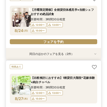
放テラス
質貸切邸宅W
W
所要時間：3時間30分程度
所要時間：3時間30分程度
所要時間：3時間30分程度
【月曜限定開催】全館貸切体感見学×当館シェフ
10:00〜
10:00〜
10:00〜
14:45〜
14:45〜
14:45〜
おすすめ絶品試食
8/23
8/23
8/23
(
(
(
日
日
日
)
)
)
15:00〜
15:00〜
15:00〜
所要時間：3時間30分程度
12:00〜
13:00〜
フェアを予約
フェアを予約
フェアを予約
8/24
(
月
)
15:00〜
フェアを予約
同日のほかのフェアを見る（2件）
特典あり
試食会
特典あり
【比較検討におすすめ】1棟貸切大階段*花嫁体験
＼お料理重視／シェフこだわり豪華試食×貸切体
特典あり
×純白チャペル
感フェア
所要時間：3時間30分程度
所要時間：3時間30分程度
【比較検討におすすめ】1棟貸切大階段*花嫁体験
12:00〜
12:00〜
13:00〜
13:00〜
×純白チャペル
8/24
8/24
(
(
月
月
)
)
15:00〜
15:00〜
所要時間：3時間30分程度
12:00〜
13:00〜
フェアを予約
フェアを予約
8/27
(
木
)
15:00〜