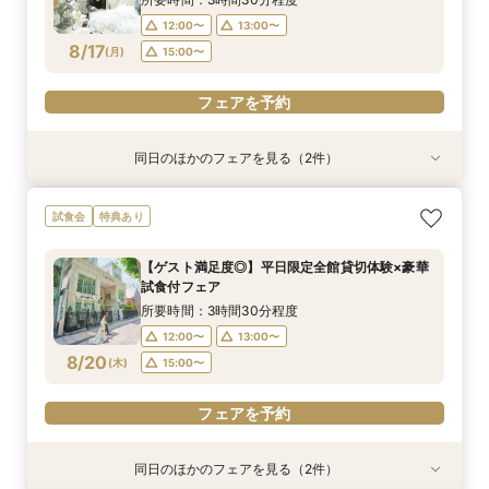
12:00〜
13:00〜
フェアを予約
フェアを予約
フェアを予約
フェアを予約
フェアを予約
8/17
(
月
)
15:00〜
フェアを予約
同日のほかのフェアを見る（2件）
試食会
試食会
特典あり
特典あり
【月曜限定開催】全館貸切体感見学×当館シェフ
＼お料理重視／シェフこだわり豪華試食×貸切体
試食会
特典あり
おすすめ絶品試食
感フェア
所要時間：3時間30分程度
所要時間：3時間30分程度
【ゲスト満足度◎】平日限定全館貸切体験×豪華
12:00〜
12:00〜
13:00〜
13:00〜
試食付フェア
8/17
8/17
(
(
月
月
)
)
15:00〜
15:00〜
所要時間：3時間30分程度
12:00〜
13:00〜
フェアを予約
フェアを予約
8/20
(
木
)
15:00〜
フェアを予約
同日のほかのフェアを見る（2件）
特典あり
試食会
特典あり