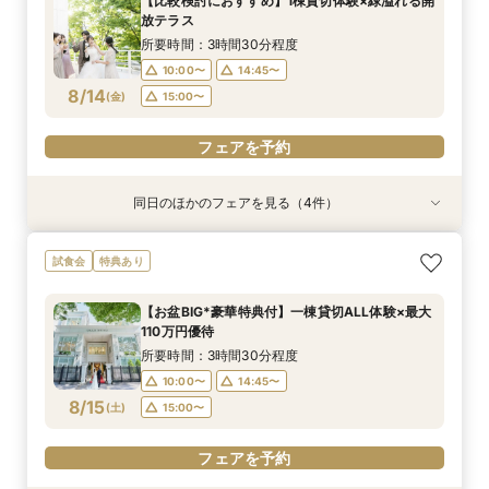
【比較検討におすすめ】1棟貸切体験×緑溢れる開
10:00〜
10:00〜
10:00〜
14:45〜
14:45〜
14:45〜
放テラス
8/13
8/13
8/13
(
(
(
木
木
木
)
)
)
15:00〜
15:00〜
15:00〜
所要時間：3時間30分程度
10:00〜
14:45〜
フェアを予約
フェアを予約
フェアを予約
8/14
(
金
)
15:00〜
フェアを予約
同日のほかのフェアを見る（4件）
試食会
特典あり
特典あり
試食会
特典あり
特典あり
【美食でおもてなし◎】黒毛和牛フィレ試食×上
【初見学に◎】最大110万優待*全館貸切＆緑の絶
チャペルリニューアル記念*ドレス特典付*1棟貸
【お盆BIG*豪華特典付】一棟貸切ALL体験×最大
試食会
特典あり
質貸切邸宅W
景W
切×憧れ花嫁ALL体験
110万円優待
所要時間：3時間30分程度
所要時間：3時間30分程度
所要時間：3時間30分程度
所要時間：3時間30分程度
【お盆BIG*豪華特典付】一棟貸切ALL体験×最大
10:00〜
10:00〜
10:00〜
10:00〜
14:45〜
14:45〜
14:45〜
14:45〜
110万円優待
8/14
8/14
8/14
8/14
(
(
(
(
金
金
金
金
)
)
)
)
15:00〜
15:00〜
15:00〜
15:00〜
所要時間：3時間30分程度
10:00〜
14:45〜
フェアを予約
フェアを予約
フェアを予約
フェアを予約
8/15
(
土
)
15:00〜
フェアを予約