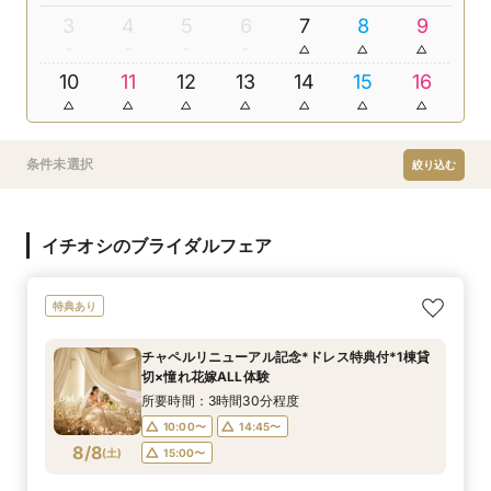
3
4
5
6
7
8
9
10
11
12
13
14
15
16
条件未選択
絞り込む
イチオシのブライダルフェア
特典あり
チャペルリニューアル記念*ドレス特典付*1棟貸
切×憧れ花嫁ALL体験
所要時間：3時間30分程度
10:00〜
14:45〜
8/8
(
土
)
15:00〜