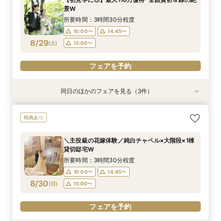
12:00〜
12:00〜
13:00〜
13:00〜
景W
8/28
8/28
(
(
金
金
)
)
15:00〜
15:00〜
所要時間：3時間30分程度
10:00〜
14:45〜
フェアを予約
フェアを予約
8/29
(
土
)
15:00〜
フェアを予約
同日のほかのフェアを見る（3件）
特典あり
試食会
特典あり
特典あり
【比較検討におすすめ】1棟貸切体験×緑溢れる開
【美食でおもてなし◎】黒毛和牛フィレ試食×上
チャペルリニューアル記念*ドレス特典付*1棟貸
特典あり
放テラス
質貸切邸宅W
切×憧れ花嫁ALL体験
所要時間：3時間30分程度
所要時間：3時間30分程度
所要時間：3時間30分程度
＼主役級の花嫁体験／純白チャペル×大階段×1棟
10:00〜
10:00〜
10:00〜
14:45〜
14:45〜
14:45〜
貸切邸宅W
8/29
8/29
8/29
(
(
(
土
土
土
)
)
)
15:00〜
15:00〜
15:00〜
所要時間：3時間30分程度
10:00〜
14:45〜
フェアを予約
フェアを予約
フェアを予約
8/30
(
日
)
15:00〜
フェアを予約