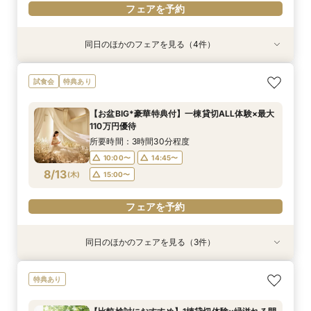
フェアを予約
同日のほかのフェアを見る（4件）
特典あり
試食会
特典あり
試食会
特典あり
特典あり
【比較検討におすすめ】1棟貸切体験×緑溢れる開
【美食でおもてなし◎】黒毛和牛フィレ試食×上
チャペルリニューアル記念*ドレス特典付*1棟貸
【お盆BIG*豪華特典付】一棟貸切ALL体験×最大
試食会
特典あり
放テラス
質貸切邸宅W
切×憧れ花嫁ALL体験
110万円優待
所要時間：3時間30分程度
所要時間：3時間30分程度
所要時間：3時間30分程度
所要時間：3時間30分程度
【お盆BIG*豪華特典付】一棟貸切ALL体験×最大
10:00〜
10:00〜
10:00〜
10:00〜
14:45〜
14:45〜
14:45〜
14:45〜
110万円優待
8/12
8/12
8/12
8/12
(
(
(
(
水
水
水
水
)
)
)
)
15:00〜
15:00〜
15:00〜
15:00〜
所要時間：3時間30分程度
10:00〜
14:45〜
フェアを予約
フェアを予約
フェアを予約
フェアを予約
8/13
(
木
)
15:00〜
フェアを予約
同日のほかのフェアを見る（3件）
特典あり
試食会
特典あり
特典あり
【比較検討におすすめ】1棟貸切体験×緑溢れる開
【美食でおもてなし◎】黒毛和牛フィレ試食×上
【初見学◎】ファーストステップ相談×全館貸切
特典あり
放テラス
質貸切邸宅W
W
所要時間：3時間30分程度
所要時間：3時間30分程度
所要時間：3時間30分程度