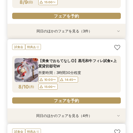
フェアを予約
フェアを予約
フェアを予約
8/9
(
日
)
15:00〜
フェアを予約
同日のほかのフェアを見る（3件）
特典あり
試食会
特典あり
特典あり
【比較検討におすすめ】1棟貸切体験×緑溢れる開
【美食でおもてなし◎】黒毛和牛フィレ試食×上
【初見学◎】ファーストステップ相談×全館貸切
試食会
特典あり
放テラス
質貸切邸宅W
W
所要時間：3時間30分程度
所要時間：3時間30分程度
所要時間：3時間30分程度
【美食でおもてなし◎】黒毛和牛フィレ試食×上
10:00〜
10:00〜
10:00〜
14:45〜
14:45〜
14:45〜
質貸切邸宅W
8/9
8/9
8/9
(
(
(
日
日
日
)
)
)
15:00〜
15:00〜
15:00〜
所要時間：3時間30分程度
10:00〜
14:45〜
フェアを予約
フェアを予約
フェアを予約
8/10
(
月
)
15:00〜
フェアを予約
同日のほかのフェアを見る（4件）
特典あり
特典あり
特典あり
試食会
特典あり
【比較検討におすすめ】1棟貸切体験×緑溢れる開
【初見学◎】ファーストステップ相談×全館貸切
＼主役級の花嫁体験／純白チャペル×大階段×1棟
【お盆BIG*豪華特典付】一棟貸切ALL体験×最大
試食会
特典あり