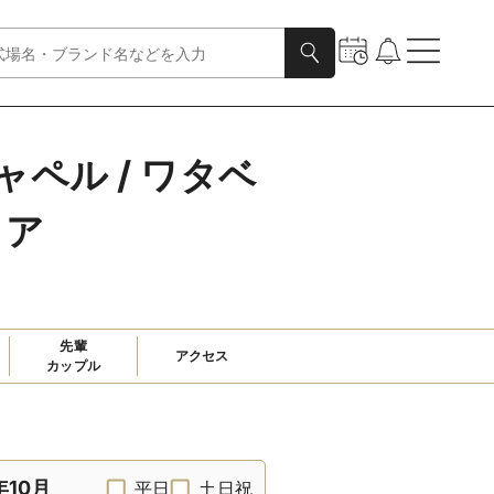
ペル / ワタベ
ェア
先輩

アクセス
カップル
年10月
平日
土日祝