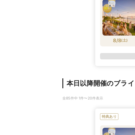
8/8
(
土
)
本日以降開催のブラ
全85件中 1件〜20件表示
特典あり