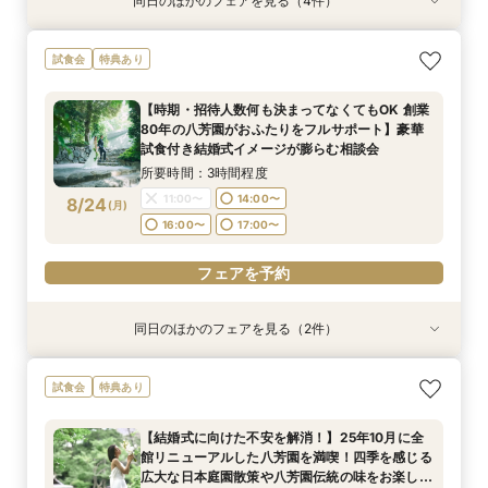
同日のほかのフェアを見る（4件）
試食会
試食会
試食会
試食会
特典あり
特典あり
特典あり
特典あり
"気軽に見学"基本相談会
【ご結婚が決まったばかりのおふたりへ 】「お
【時期・招待人数何も決まってなくてもOK 創業
【結婚式に向けた不安を解消！】25年10月に全
試食会
特典あり
顔合わせ」から結婚式当日までトータルサポート
80年の八芳園がおふたりをフルサポート】豪華
館リニューアルした八芳園を満喫！四季を感じる
所要時間：3時間程度
相談会！さらに、和も洋も両方叶う！体験ツアー
試食付き結婚式イメージが膨らむ相談会
広大な日本庭園散策や八芳園伝統の味をお楽しみ
9:00〜
10:00〜
【時期・招待人数何も決まってなくてもOK 創業
&絶品ローストビーフの豪華試食会付フェア
いただける特別試食会付お悩み相談フェア
所要時間：3時間程度
所要時間：3時間程度
所要時間：3時間程度
80年の八芳園がおふたりをフルサポート】豪華
14:30〜
16:00〜
9:00〜
9:00〜
9:00〜
10:00〜
10:00〜
10:00〜
8/23
8/23
8/23
8/23
試食付き結婚式イメージが膨らむ相談会
(
(
(
(
日
日
日
日
)
)
)
)
14:30〜
14:30〜
14:30〜
16:00〜
16:00〜
16:00〜
所要時間：3時間程度
フェアを予約
11:00〜
14:00〜
8/24
(
月
)
フェアを予約
フェアを予約
フェアを予約
16:00〜
17:00〜
フェアを予約
同日のほかのフェアを見る（2件）
試食会
試食会
特典あり
特典あり
【ご結婚が決まったばかりのおふたりへ 】「お
【結婚式に向けた不安を解消！】25年10月に全
試食会
特典あり
顔合わせ」から結婚式当日までトータルサポート
館リニューアルした八芳園を満喫！四季を感じる
相談会！さらに、和も洋も両方叶う！体験ツアー
広大な日本庭園散策や八芳園伝統の味をお楽しみ
【結婚式に向けた不安を解消！】25年10月に全
&絶品ローストビーフの豪華試食会付フェア
いただける特別試食会付お悩み相談フェア
所要時間：3時間程度
所要時間：3時間程度
館リニューアルした八芳園を満喫！四季を感じる
11:00〜
11:00〜
14:00〜
14:00〜
8/24
8/24
広大な日本庭園散策や八芳園伝統の味をお楽しみ
(
(
月
月
)
)