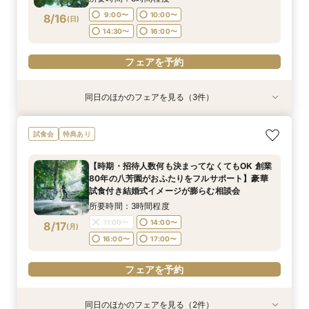
フェアを予約
9:00〜
10:00〜
8/16
(
日
)
フェアを予約
フェアを予約
14:30〜
16:00〜
フェアを予約
同日のほかのフェアを見る（3件）
試食会
試食会
試食会
特典あり
特典あり
特典あり
"気軽に見学"基本相談会
【時期・招待人数何も決まってなくてもOK 創業
【ご結婚が決まったばかりのおふたりへ 】「お
試食会
特典あり
80年の八芳園がおふたりをフルサポート】豪華
顔合わせ」から結婚式当日までトータルサポート
所要時間：3時間程度
試食付き結婚式イメージが膨らむ相談会
相談会！さらに、和も洋も両方叶う！体験ツアー
9:00〜
10:00〜
【時期・招待人数何も決まってなくてもOK 創業
&絶品ローストビーフの豪華試食会付フェア
所要時間：3時間程度
所要時間：3時間程度
80年の八芳園がおふたりをフルサポート】豪華
14:30〜
16:00〜
9:00〜
9:00〜
10:00〜
10:00〜
8/16
8/16
8/16
試食付き結婚式イメージが膨らむ相談会
(
(
(
日
日
日
)
)
)
14:30〜
14:30〜
16:00〜
16:00〜
所要時間：3時間程度
フェアを予約
11:00〜
14:00〜
8/17
(
月
)
フェアを予約
フェアを予約
16:00〜
17:00〜
フェアを予約
同日のほかのフェアを見る（2件）
試食会
試食会
特典あり
特典あり