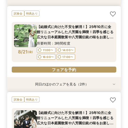
【ご結婚が決まったばかりのおふたりへ 】「お
【結婚式に向けた不安を解消！】25年10月に全
試食会
特典あり
顔合わせ」から結婚式当日までトータルサポート
館リニューアルした八芳園を満喫！四季を感じる
相談会！さらに、和も洋も両方叶う！体験ツアー
広大な日本庭園散策や八芳園伝統の味をお楽しみ
【結婚式に向けた不安を解消！】25年10月に全
&絶品ローストビーフの豪華試食会付フェア
いただける特別試食会付お悩み相談フェア
所要時間：3時間程度
所要時間：3時間程度
館リニューアルした八芳園を満喫！四季を感じる
11:00〜
11:00〜
14:00〜
14:00〜
8/17
8/17
広大な日本庭園散策や八芳園伝統の味をお楽しみ
(
(
月
月
)
)
いただける特別試食会付お悩み相談フェア
16:00〜
16:00〜
17:00〜
17:00〜
所要時間：3時間程度
11:00〜
14:00〜
8/21
(
金
)
フェアを予約
フェアを予約
16:00〜
17:00〜
フェアを予約
同日のほかのフェアを見る（2件）
試食会
試食会
特典あり
特典あり
【ご結婚が決まったばかりのおふたりへ 】「お
【時期・招待人数何も決まってなくてもOK 創業
試食会
特典あり
顔合わせ」から結婚式当日までトータルサポート
80年の八芳園がおふたりをフルサポート】豪華
相談会！さらに、和も洋も両方叶う！体験ツアー
試食付き結婚式イメージが膨らむ相談会
【結婚式に向けた不安を解消！】25年10月に全
&絶品ローストビーフの豪華試食会付フェア
所要時間：3時間程度
所要時間：3時間程度
館リニューアルした八芳園を満喫！四季を感じる
11:00〜
11:00〜
14:00〜
14:00〜
8/21
8/21
広大な日本庭園散策や八芳園伝統の味をお楽しみ
(
(
金
金
)
)