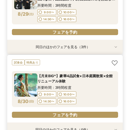
いただける特別試食会付お悩み相談フェア
16:00〜
16:00〜
17:00〜
17:00〜
所要時間：3時間程度
9:00〜
10:00〜
8/29
(
土
)
フェアを予約
フェアを予約
14:30〜
16:00〜
フェアを予約
同日のほかのフェアを見る（3件）
試食会
試食会
試食会
特典あり
特典あり
特典あり
"気軽に見学"基本相談会
【ご結婚が決まったばかりのおふたりへ 】「お
【時期・招待人数何も決まってなくてもOK 創業
試食会
特典あり
顔合わせ」から結婚式当日までトータルサポート
80年の八芳園がおふたりをフルサポート】豪華
所要時間：3時間程度
相談会！さらに、和も洋も両方叶う！体験ツアー
試食付き結婚式イメージが膨らむ相談会
9:00〜
10:00〜
【月末BIG*】豪華4品試食×日本庭園散策×全館
&絶品ローストビーフの豪華試食会付フェア
所要時間：3時間程度
所要時間：3時間程度
リニューアル体験
14:30〜
16:00〜
9:00〜
9:00〜
10:00〜
10:00〜
8/29
8/29
8/29
(
(
(
土
土
土
)
)
)
所要時間：3時間程度
14:30〜
14:30〜
16:00〜
16:00〜
9:00〜
10:00〜
フェアを予約
8/30
(
日
)
14:30〜
16:00〜
フェアを予約
フェアを予約
フェアを予約
同日のほかのフェアを見る（4件）