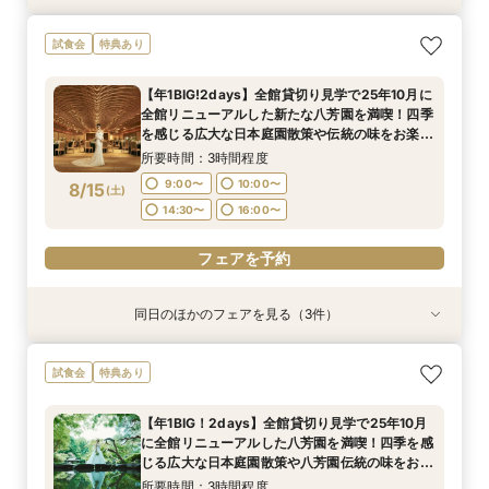
【ご結婚が決まったばかりのおふたりへ 】「お
【時期・招待人数何も決まってなくてもOK 創業
試食会
特典あり
顔合わせ」から結婚式当日までトータルサポート
80年の八芳園がおふたりをフルサポート】豪華
相談会！さらに、和も洋も両方叶う！体験ツアー
試食付き結婚式イメージが膨らむ相談会
【年1BIG!2days】全館貸切り見学で25年10月に
&絶品ローストビーフの豪華試食会付フェア
所要時間：3時間程度
所要時間：3時間程度
全館リニューアルした新たな八芳園を満喫！四季
11:00〜
11:00〜
14:00〜
14:00〜
8/14
8/14
を感じる広大な日本庭園散策や伝統の味をお楽し
(
(
金
金
)
)
みいただける特別試食会付お悩み相談フェア
16:00〜
16:00〜
17:00〜
17:00〜
所要時間：3時間程度
9:00〜
10:00〜
8/15
(
土
)
フェアを予約
フェアを予約
14:30〜
16:00〜
フェアを予約
同日のほかのフェアを見る（3件）
試食会
試食会
試食会
特典あり
特典あり
特典あり
"気軽に見学"基本相談会
【ご結婚が決まったばかりのおふたりへ 】「お
【時期・招待人数何も決まってなくてもOK 創業
試食会
特典あり
顔合わせ」から結婚式当日までトータルサポート
80年の八芳園がおふたりをフルサポート】豪華
所要時間：3時間程度
相談会！さらに、和も洋も両方叶う！体験ツアー
試食付き結婚式イメージが膨らむ相談会
9:00〜
10:00〜
【年1BIG！2days】全館貸切り見学で25年10月
&絶品ローストビーフの豪華試食会付フェア
所要時間：3時間程度
所要時間：3時間程度
に全館リニューアルした八芳園を満喫！四季を感
14:30〜
16:00〜
9:00〜
9:00〜
10:00〜
10:00〜
8/15
8/15
8/15
じる広大な日本庭園散策や八芳園伝統の味をお楽
(
(
(
土
土
土
)
)
)
しみいただける特別試食会付お悩み相談フェア
14:30〜
14:30〜
16:00〜
16:00〜
所要時間：3時間程度