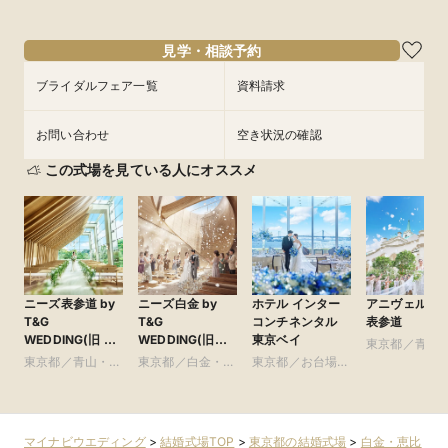
9/7
9/7
(
(
月
月
)
)
16:00〜
16:00〜
17:00〜
17:00〜
見学・相談予約
フェアを予約
フェアを予約
ブライダルフェア一覧
資料請求
お問い合わせ
空き状況の確認
この式場を見ている人にオススメ
ニーズ表参道 by
ニーズ白金 by
ホテル インター
アニヴェルセ
T&G
T&G
コンチネンタル
表参道
WEDDING(旧 表
WEDDING(旧
東京ベイ
東京都／青山
参道TERRACE)
アーフェリーク白
東京都／青山・表
東京都／白金・恵
東京都／お台場・
参道・渋谷・
金)
参道・渋谷・原宿
比寿・代官山・広
豊洲・竹芝・晴海
尾
周辺の東京ベイエ
リア
マイナビウエディング
>
結婚式場TOP
>
東京都の結婚式場
>
白金・恵比