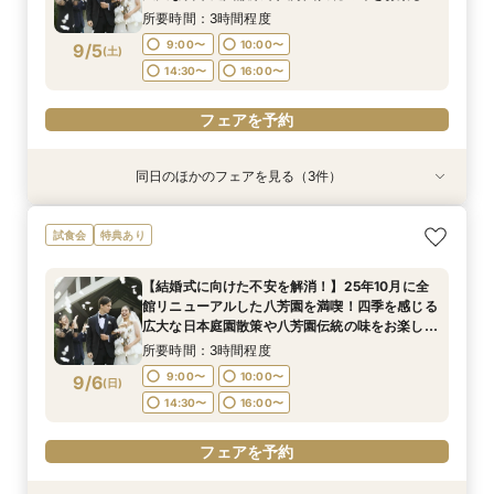
いただける特別試食会付お悩み相談フェア
16:00〜
16:00〜
17:00〜
17:00〜
所要時間：3時間程度
9:00〜
10:00〜
9/5
(
土
)
フェアを予約
フェアを予約
14:30〜
16:00〜
フェアを予約
同日のほかのフェアを見る（3件）
試食会
試食会
試食会
特典あり
特典あり
特典あり
【ご結婚が決まったばかりのおふたりへ 】「お
【時期・招待人数何も決まってなくてもOK 創業
"気軽に見学"基本相談会
試食会
特典あり
顔合わせ」から結婚式当日までトータルサポート
80年の八芳園がおふたりをフルサポート】豪華
所要時間：3時間程度
相談会！さらに、和も洋も両方叶う！体験ツアー
試食付き結婚式イメージが膨らむ相談会
9:00〜
10:00〜
【結婚式に向けた不安を解消！】25年10月に全
&絶品ローストビーフの豪華試食会付フェア
所要時間：3時間程度
所要時間：3時間程度
館リニューアルした八芳園を満喫！四季を感じる
14:30〜
16:00〜
9:00〜
9:00〜
10:00〜
10:00〜
9/5
9/5
9/5
広大な日本庭園散策や八芳園伝統の味をお楽しみ
(
(
(
土
土
土
)
)
)
いただける特別試食会付お悩み相談フェア
14:30〜
14:30〜
16:00〜
16:00〜
所要時間：3時間程度
フェアを予約
9:00〜
10:00〜
9/6
(
日
)
フェアを予約
フェアを予約
14:30〜
16:00〜
フェアを予約