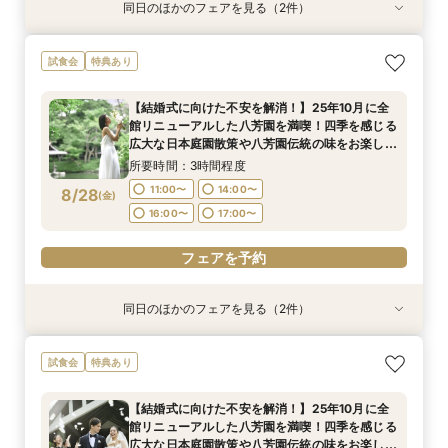
同日のほかのフェアを見る（2件）
試食会
試食会
特典あり
特典あり
【ご結婚が決まったばかりのおふたりへ 】「お
【結婚式に向けた不安を解消！】25年10月に全
試食会
特典あり
顔合わせ」から結婚式当日までトータルサポート
館リニューアルした八芳園を満喫！四季を感じる
相談会！さらに、和も洋も両方叶う！体験ツアー
広大な日本庭園散策や八芳園伝統の味をお楽しみ
【結婚式に向けた不安を解消！】25年10月に全
&絶品ローストビーフの豪華試食会付フェア
いただける特別試食会付お悩み相談フェア
所要時間：3時間程度
所要時間：3時間程度
館リニューアルした八芳園を満喫！四季を感じる
11:00〜
11:00〜
14:00〜
14:00〜
8/27
8/27
広大な日本庭園散策や八芳園伝統の味をお楽しみ
(
(
木
木
)
)
いただける特別試食会付お悩み相談フェア
16:00〜
16:00〜
17:00〜
17:00〜
所要時間：3時間程度
11:00〜
14:00〜
8/28
(
金
)
フェアを予約
フェアを予約
16:00〜
17:00〜
フェアを予約
同日のほかのフェアを見る（2件）
試食会
試食会
特典あり
特典あり
【ご結婚が決まったばかりのおふたりへ 】「お
【時期・招待人数何も決まってなくてもOK 創業
試食会
特典あり
顔合わせ」から結婚式当日までトータルサポート
80年の八芳園がおふたりをフルサポート】豪華
相談会！さらに、和も洋も両方叶う！体験ツアー
試食付き結婚式イメージが膨らむ相談会
【結婚式に向けた不安を解消！】25年10月に全
&絶品ローストビーフの豪華試食会付フェア
所要時間：3時間程度
所要時間：3時間程度
館リニューアルした八芳園を満喫！四季を感じる
11:00〜
11:00〜
14:00〜
14:00〜
8/28
8/28
広大な日本庭園散策や八芳園伝統の味をお楽しみ
(
(
金
金
)
)