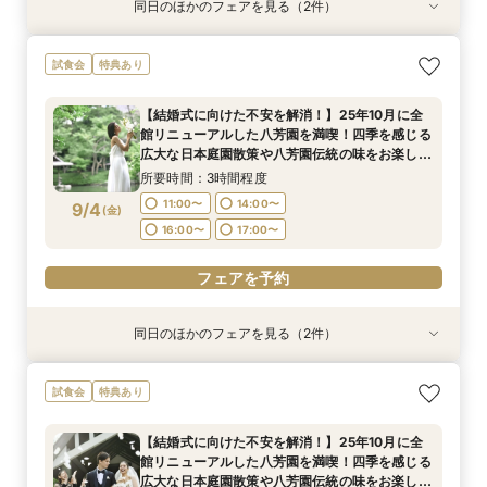
同日のほかのフェアを見る（2件）
試食会
試食会
特典あり
特典あり
【ご結婚が決まったばかりのおふたりへ 】「お
【結婚式に向けた不安を解消！】25年10月に全
試食会
特典あり
顔合わせ」から結婚式当日までトータルサポート
館リニューアルした八芳園を満喫！四季を感じる
相談会！さらに、和も洋も両方叶う！体験ツアー
広大な日本庭園散策や八芳園伝統の味をお楽しみ
【結婚式に向けた不安を解消！】25年10月に全
&絶品ローストビーフの豪華試食会付フェア
いただける特別試食会付お悩み相談フェア
所要時間：3時間程度
所要時間：3時間程度
館リニューアルした八芳園を満喫！四季を感じる
11:00〜
11:00〜
14:00〜
14:00〜
9/3
9/3
広大な日本庭園散策や八芳園伝統の味をお楽しみ
(
(
木
木
)
)
いただける特別試食会付お悩み相談フェア
16:00〜
16:00〜
17:00〜
17:00〜
所要時間：3時間程度
11:00〜
14:00〜
9/4
(
金
)
フェアを予約
フェアを予約
16:00〜
17:00〜
フェアを予約
同日のほかのフェアを見る（2件）
試食会
試食会
特典あり
特典あり
【ご結婚が決まったばかりのおふたりへ 】「お
【時期・招待人数何も決まってなくてもOK 創業
試食会
特典あり
顔合わせ」から結婚式当日までトータルサポート
80年の八芳園がおふたりをフルサポート】豪華
相談会！さらに、和も洋も両方叶う！体験ツアー
試食付き結婚式イメージが膨らむ相談会
【結婚式に向けた不安を解消！】25年10月に全
&絶品ローストビーフの豪華試食会付フェア
所要時間：3時間程度
所要時間：3時間程度
館リニューアルした八芳園を満喫！四季を感じる
11:00〜
11:00〜
14:00〜
14:00〜
9/4
9/4
広大な日本庭園散策や八芳園伝統の味をお楽しみ
(
(
金
金
)
)