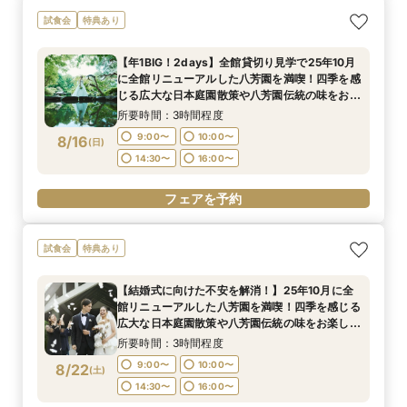
試食会
特典あり
【年1BIG！2days】全館貸切り見学で25年10月
に全館リニューアルした八芳園を満喫！四季を感
じる広大な日本庭園散策や八芳園伝統の味をお楽
しみいただける特別試食会付お悩み相談フェア
所要時間：3時間程度
9:00〜
10:00〜
8/16
(
日
)
14:30〜
16:00〜
フェアを予約
試食会
特典あり
【結婚式に向けた不安を解消！】25年10月に全
館リニューアルした八芳園を満喫！四季を感じる
広大な日本庭園散策や八芳園伝統の味をお楽しみ
いただける特別試食会付お悩み相談フェア
所要時間：3時間程度
9:00〜
10:00〜
8/22
(
土
)
14:30〜
16:00〜