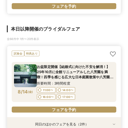
フェアを予約
本日以降開催のブライダルフェア
全66件中 1件〜20件表示
試食会
特典あり
お盆限定開催【結婚式に向けた不安を解消！】
25年10月に全館リニューアルした八芳園を満
喫！四季を感じる広大な日本庭園散策や八芳園伝
統の味をお楽しみいただける特別試食会付お悩み
所要時間：3時間程度
相談フェア
11:00〜
14:00〜
8/14
(
金
)
16:00〜
17:00〜
フェアを予約
同日のほかのフェアを見る（2件）
試食会
試食会
特典あり
特典あり