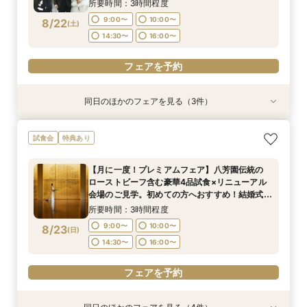
いただける特別試食会付お悩み相談フェア
16:00〜
16:00〜
17:00〜
17:00〜
所要時間：3時間程度
9:00〜
10:00〜
8/22
(
土
)
フェアを予約
フェアを予約
14:30〜
16:00〜
フェアを予約
同日のほかのフェアを見る（3件）
試食会
試食会
試食会
特典あり
特典あり
特典あり
"気軽に見学"基本相談会
【ご結婚が決まったばかりのおふたりへ 】「お
【時期・招待人数何も決まってなくてもOK 創業
試食会
特典あり
顔合わせ」から結婚式当日までトータルサポート
80年の八芳園がおふたりをフルサポート】豪華
所要時間：3時間程度
相談会！さらに、和も洋も両方叶う！体験ツアー
試食付き結婚式イメージが膨らむ相談会
9:00〜
10:00〜
【月に一度！プレミアムフェア】八芳園伝統の
&絶品ローストビーフの豪華試食会付フェア
所要時間：3時間程度
所要時間：3時間程度
ローストビーフ含む豪華4品試食×リニューアル
14:30〜
16:00〜
9:00〜
9:00〜
10:00〜
10:00〜
8/22
8/22
8/22
会場のご見学。初めての方へおすすめ！結婚式イ
(
(
(
土
土
土
)
)
)
メージが膨らむ相談会
14:30〜
14:30〜
16:00〜
16:00〜
所要時間：3時間程度
フェアを予約
9:00〜
10:00〜
8/23
(
日
)
フェアを予約
フェアを予約
14:30〜
16:00〜
フェアを予約