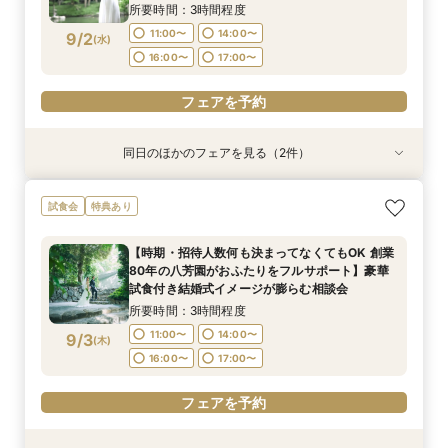
いただける特別試食会付お悩み相談フェア
16:00〜
16:00〜
17:00〜
17:00〜
所要時間：3時間程度
11:00〜
14:00〜
9/2
(
水
)
フェアを予約
フェアを予約
16:00〜
17:00〜
フェアを予約
同日のほかのフェアを見る（2件）
試食会
試食会
特典あり
特典あり
【ご結婚が決まったばかりのおふたりへ 】「お
【時期・招待人数何も決まってなくてもOK 創業
試食会
特典あり
顔合わせ」から結婚式当日までトータルサポート
80年の八芳園がおふたりをフルサポート】豪華
相談会！さらに、和も洋も両方叶う！体験ツアー
試食付き結婚式イメージが膨らむ相談会
【時期・招待人数何も決まってなくてもOK 創業
&絶品ローストビーフの豪華試食会付フェア
所要時間：3時間程度
所要時間：3時間程度
80年の八芳園がおふたりをフルサポート】豪華
11:00〜
11:00〜
14:00〜
14:00〜
9/2
9/2
試食付き結婚式イメージが膨らむ相談会
(
(
水
水
)
)
16:00〜
16:00〜
17:00〜
17:00〜
所要時間：3時間程度
11:00〜
14:00〜
9/3
(
木
)
フェアを予約
フェアを予約
16:00〜
17:00〜
フェアを予約