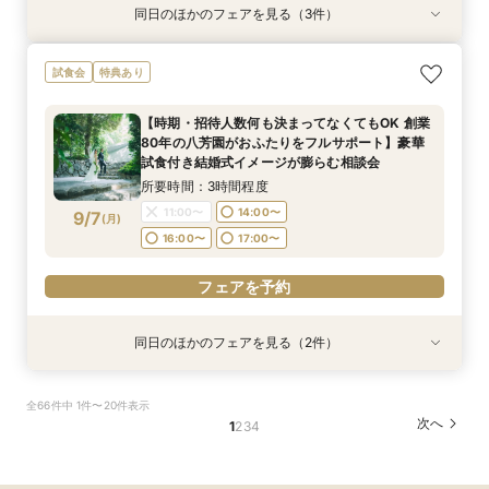
同日のほかのフェアを見る（3件）
試食会
試食会
試食会
特典あり
特典あり
特典あり
【ご結婚が決まったばかりのおふたりへ 】「お
【時期・招待人数何も決まってなくてもOK 創業
"気軽に見学"基本相談会
試食会
特典あり
顔合わせ」から結婚式当日までトータルサポート
80年の八芳園がおふたりをフルサポート】豪華
所要時間：3時間程度
相談会！さらに、和も洋も両方叶う！体験ツアー
試食付き結婚式イメージが膨らむ相談会
9:00〜
10:00〜
【時期・招待人数何も決まってなくてもOK 創業
&絶品ローストビーフの豪華試食会付フェア
所要時間：3時間程度
所要時間：3時間程度
80年の八芳園がおふたりをフルサポート】豪華
14:30〜
16:00〜
9:00〜
9:00〜
10:00〜
10:00〜
9/6
9/6
9/6
試食付き結婚式イメージが膨らむ相談会
(
(
(
日
日
日
)
)
)
14:30〜
14:30〜
16:00〜
16:00〜
所要時間：3時間程度
フェアを予約
11:00〜
14:00〜
9/7
(
月
)
フェアを予約
フェアを予約
16:00〜
17:00〜
フェアを予約
同日のほかのフェアを見る（2件）
試食会
試食会
特典あり
特典あり
【ご結婚が決まったばかりのおふたりへ 】「お
【結婚式に向けた不安を解消！】25年10月に全
全66件中 1件〜20件表示
顔合わせ」から結婚式当日までトータルサポート
館リニューアルした八芳園を満喫！四季を感じる
次へ
1
2
3
4
相談会！さらに、和も洋も両方叶う！体験ツアー
広大な日本庭園散策や八芳園伝統の味をお楽しみ
&絶品ローストビーフの豪華試食会付フェア
いただける特別試食会付お悩み相談フェア
所要時間：3時間程度
所要時間：3時間程度
11:00〜
11:00〜
14:00〜
14:00〜