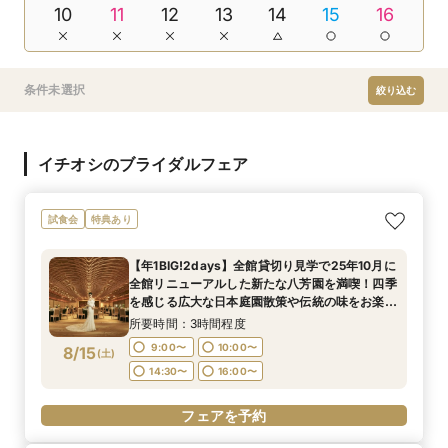
10
11
12
13
14
15
16
条件未選択
絞り込む
イチオシのブライダルフェア
試食会
特典あり
【年1BIG!2days】全館貸切り見学で25年10月に
全館リニューアルした新たな八芳園を満喫！四季
を感じる広大な日本庭園散策や伝統の味をお楽し
みいただける特別試食会付お悩み相談フェア
所要時間：3時間程度
9:00〜
10:00〜
8/15
(
土
)
14:30〜
16:00〜
フェアを予約