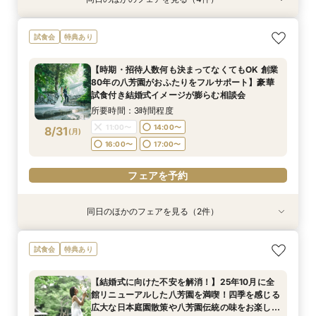
試食会
試食会
試食会
試食会
特典あり
特典あり
特典あり
特典あり
"気軽に見学"基本相談会
【ご結婚が決まったばかりのおふたりへ 】「お
【時期・招待人数何も決まってなくてもOK 創業
【結婚式に向けた不安を解消！】25年10月に全
試食会
特典あり
顔合わせ」から結婚式当日までトータルサポート
80年の八芳園がおふたりをフルサポート】豪華
館リニューアルした八芳園を満喫！四季を感じる
所要時間：3時間程度
相談会！さらに、和も洋も両方叶う！体験ツアー
試食付き結婚式イメージが膨らむ相談会
広大な日本庭園散策や八芳園伝統の味をお楽しみ
9:00〜
10:00〜
【時期・招待人数何も決まってなくてもOK 創業
&絶品ローストビーフの豪華試食会付フェア
いただける特別試食会付お悩み相談フェア
所要時間：3時間程度
所要時間：3時間程度
所要時間：3時間程度
80年の八芳園がおふたりをフルサポート】豪華
14:30〜
16:00〜
9:00〜
9:00〜
9:00〜
10:00〜
10:00〜
10:00〜
8/30
8/30
8/30
8/30
試食付き結婚式イメージが膨らむ相談会
(
(
(
(
日
日
日
日
)
)
)
)
14:30〜
14:30〜
14:30〜
16:00〜
16:00〜
16:00〜
所要時間：3時間程度
フェアを予約
11:00〜
14:00〜
8/31
(
月
)
フェアを予約
フェアを予約
フェアを予約
16:00〜
17:00〜
フェアを予約
同日のほかのフェアを見る（2件）
試食会
試食会
特典あり
特典あり
【ご結婚が決まったばかりのおふたりへ 】「お
【結婚式に向けた不安を解消！】25年10月に全
試食会
特典あり
顔合わせ」から結婚式当日までトータルサポート
館リニューアルした八芳園を満喫！四季を感じる
相談会！さらに、和も洋も両方叶う！体験ツアー
広大な日本庭園散策や八芳園伝統の味をお楽しみ
【結婚式に向けた不安を解消！】25年10月に全
&絶品ローストビーフの豪華試食会付フェア
いただける特別試食会付お悩み相談フェア
所要時間：3時間程度
所要時間：3時間程度
館リニューアルした八芳園を満喫！四季を感じる
11:00〜
11:00〜
14:00〜
14:00〜
8/31
8/31
広大な日本庭園散策や八芳園伝統の味をお楽しみ
(
(
月
月
)
)