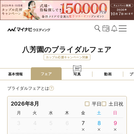
八芳園のブライダルフェア
カップル応援キャンペーン対象
フェア
基本情報
写真
動画
プ
ブライダルフェアとは
2026年8月
平日
土日祝
月
火
水
木
金
土
日
3
4
5
6
7
8
9