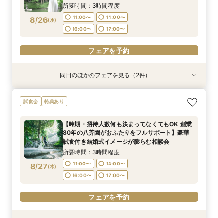
いただける特別試食会付お悩み相談フェア
16:00〜
16:00〜
17:00〜
17:00〜
所要時間：3時間程度
11:00〜
14:00〜
8/26
(
水
)
フェアを予約
フェアを予約
16:00〜
17:00〜
フェアを予約
同日のほかのフェアを見る（2件）
試食会
試食会
特典あり
特典あり
【ご結婚が決まったばかりのおふたりへ 】「お
【時期・招待人数何も決まってなくてもOK 創業
試食会
特典あり
顔合わせ」から結婚式当日までトータルサポート
80年の八芳園がおふたりをフルサポート】豪華
相談会！さらに、和も洋も両方叶う！体験ツアー
試食付き結婚式イメージが膨らむ相談会
【時期・招待人数何も決まってなくてもOK 創業
&絶品ローストビーフの豪華試食会付フェア
所要時間：3時間程度
所要時間：3時間程度
80年の八芳園がおふたりをフルサポート】豪華
11:00〜
11:00〜
14:00〜
14:00〜
8/26
8/26
試食付き結婚式イメージが膨らむ相談会
(
(
水
水
)
)
16:00〜
16:00〜
17:00〜
17:00〜
所要時間：3時間程度
11:00〜
14:00〜
8/27
(
木
)
フェアを予約
フェアを予約
16:00〜
17:00〜
フェアを予約