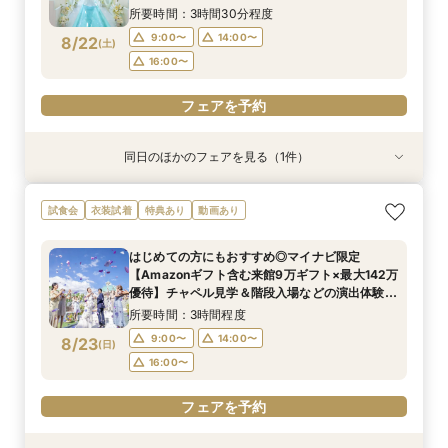
演出体験BIGフェア
16:00〜
16:00〜
16:00〜
所要時間：3時間30分程度
9:00〜
14:00〜
8/22
(
土
)
フェアを予約
フェアを予約
フェアを予約
16:00〜
フェアを予約
同日のほかのフェアを見る（1件）
試食会
衣装試着
特典あり
【ドレス重視必見♦ドレス30万円特典】専属ドレ
試食会
衣装試着
特典あり
動画あり
スコーディネーターによるあなたにぴったりの最
新ドレスをご提案＆最新ドレス試着でトレンド
はじめての方にもおすすめ◎マイナビ限定
チェック♪
所要時間：3時間程度
【Amazonギフト含む来館9万ギフト×最大142万
9:00〜
14:00〜
8/22
優待】チャペル見学＆階段入場などの演出体験×
(
土
)
牛フィレコース試食をゲスト目線で体感◆理想が
16:00〜
所要時間：3時間程度
叶うBIGフェア
9:00〜
14:00〜
8/23
(
日
)
フェアを予約
16:00〜
フェアを予約