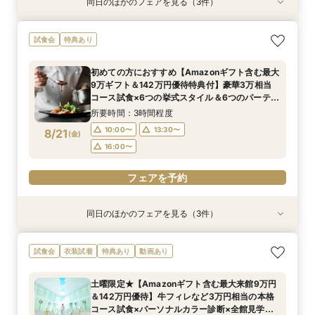
同日のほかのフェアを見る（3件）
試食会
試食会
試食会
特典あり
特典あり
衣装試着
特典あり
100人100通りの結婚式を/ふたりのやりたい！が
＼ペット婚の年間実績兵庫No.1／ペットと会場見
【平日BIG♦来館最大5万ギフト&142万優待】花
試食会
特典あり
見つかる演出なんでも相談会＜来館5万ギフト＆
学OK◎安心のサービス＆設備を体感！ペット用
嫁体験*挙式体験＆最新ブランドドレス試着×人
スイーツ試食付＞
衣装や演出などプロデューサーがご提案♪
気のスイーツ試食フェア
初めての方におすすめ【Amazonギフト含む最大
所要時間：3時間程度
所要時間：3時間程度
所要時間：3時間程度
9万ギフト＆142万円優待特典付】豪華3万相当
10:00〜
10:00〜
10:00〜
13:00〜
13:00〜
13:00〜
8/20
8/20
8/20
コース試食×6つの挙式スタイル＆6つのパーティ
(
(
(
木
木
木
)
)
)
会場から好みの雰囲気が見つかる♪ まるっと見学
16:00〜
16:00〜
16:00〜
所要時間：3時間程度
フェア
10:00〜
13:30〜
8/21
(
金
)
フェアを予約
フェアを予約
フェアを予約
16:00〜
フェアを予約
同日のほかのフェアを見る（3件）
試食会
試食会
試食会
特典あり
特典あり
衣装試着
特典あり
100人100通りの結婚式を/ふたりのやりたい！が
＼ペット婚の年間実績兵庫No.1／ペットと会場見
【平日BIG♦来館最大5万ギフト&142万優待】花
試食会
衣装試着
特典あり
動画あり
見つかる演出なんでも相談会＜来館5万ギフト＆
学OK◎安心のサービス＆設備を体感！ペット用
嫁体験*挙式体験＆最新ブランドドレス試着×人
スイーツ試食付＞
衣装や演出などプロデューサーがご提案♪
気のスイーツ試食フェア
土曜限定★【Amazonギフト含む最大来館9万円
所要時間：3時間程度
所要時間：3時間程度
所要時間：3時間程度
＆142万円優待】牛フィレなど3万円相当の本格
10:00〜
10:00〜
10:00〜
13:00〜
13:00〜
13:00〜
8/21
8/21
8/21
コース試食×パーソナルカラー診断×全館見学・
(
(
(
金
金
金
)
)
)