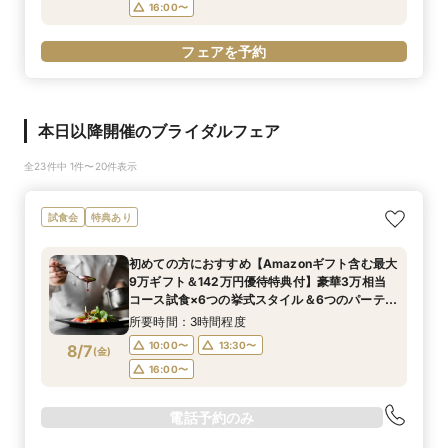
16:00〜
フェアを予約
本日以降開催のブライダルフェア
全23件中 1件〜20件表示
試食会
特典あり
初めての方におすすめ【Amazonギフト含む最大
9万ギフト＆142万円優待特典付】豪華3万相当
コース試食×6つの挙式スタイル＆6つのパーティ
会場から好みの雰囲気が見つかる♪ まるっと見学
所要時間：3時間程度
フェア
10:00〜
13:30〜
8/7
(
金
)
16:00〜
電話予約のみ