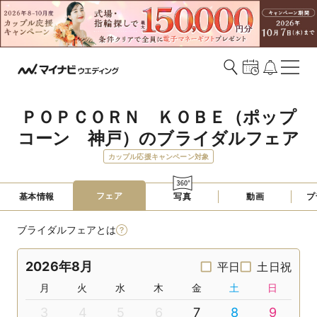
ＰＯＰＣＯＲＮ　ＫＯＢＥ（ポップ
コーン　神戸）のブライダルフェア
カップル応援キャンペーン対象
フェア
基本情報
写真
動画
プ
ブライダルフェアとは
2026年8月
平日
土日祝
月
火
水
木
金
土
日
3
4
5
6
7
8
9