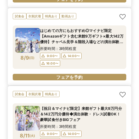
試食会
衣装試着
特典あり
動画あり
はじめての方にもおすすめ◎マイナビ限定
【Amazonギフト含む来館9万ギフト×最大142万
優待】チャペル見学＆階段入場などの演出体験×
牛フィレコース試食をゲスト目線で体感◆理想が
所要時間：3時間程度
叶うBIGフェア
9:00〜
14:00〜
8/9
(
日
)
16:00〜
フェアを予約
試食会
衣装試着
特典あり
【祝日＆マイナビ限定】来館ギフト最大9万円分
＆142万円分優待◆演出体験・ドレス試着OK！
豪華試食付きBIGフェア
所要時間：3時間程度
9:00〜
14:00〜
8/11
(
火
)