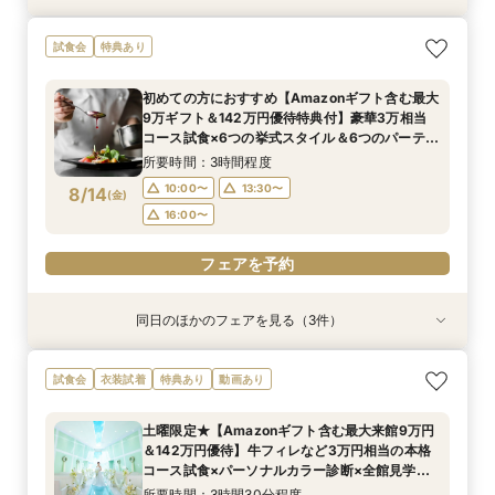
100人100通りの結婚式を/ふたりのやりたい！が
＼ペット婚の年間実績兵庫No.1／ペットと会場見
【平日BIG♦来館最大5万ギフト&142万優待】花
試食会
特典あり
見つかる演出なんでも相談会＜来館5万ギフト＆
学OK◎安心のサービス＆設備を体感！ペット用
嫁体験*挙式体験＆最新ブランドドレス試着×人
スイーツ試食付＞
衣装や演出などプロデューサーがご提案♪
気のスイーツ試食フェア
初めての方におすすめ【Amazonギフト含む最大
所要時間：3時間程度
所要時間：3時間程度
所要時間：3時間程度
9万ギフト＆142万円優待特典付】豪華3万相当
10:00〜
10:00〜
10:00〜
13:00〜
13:00〜
13:00〜
8/13
8/13
8/13
コース試食×6つの挙式スタイル＆6つのパーティ
(
(
(
木
木
木
)
)
)
会場から好みの雰囲気が見つかる♪ まるっと見学
16:00〜
16:00〜
16:00〜
所要時間：3時間程度
フェア
10:00〜
13:30〜
8/14
(
金
)
フェアを予約
フェアを予約
フェアを予約
16:00〜
フェアを予約
同日のほかのフェアを見る（3件）
試食会
試食会
試食会
特典あり
特典あり
衣装試着
特典あり
100人100通りの結婚式を/ふたりのやりたい！が
＼ペット婚の年間実績兵庫No.1／ペットと会場見
【平日BIG♦来館最大5万ギフト&142万優待】花
試食会
衣装試着
特典あり
動画あり
見つかる演出なんでも相談会＜来館5万ギフト＆
学OK◎安心のサービス＆設備を体感！ペット用
嫁体験*挙式体験＆最新ブランドドレス試着×人
スイーツ試食付＞
衣装や演出などプロデューサーがご提案♪
気のスイーツ試食フェア
土曜限定★【Amazonギフト含む最大来館9万円
所要時間：3時間程度
所要時間：3時間程度
所要時間：3時間程度
＆142万円優待】牛フィレなど3万円相当の本格
10:00〜
10:00〜
10:00〜
13:00〜
13:00〜
13:00〜
8/14
8/14
8/14
コース試食×パーソナルカラー診断×全館見学・
(
(
(
金
金
金
)
)
)
演出体験BIGフェア
16:00〜
16:00〜
16:00〜
所要時間：3時間30分程度