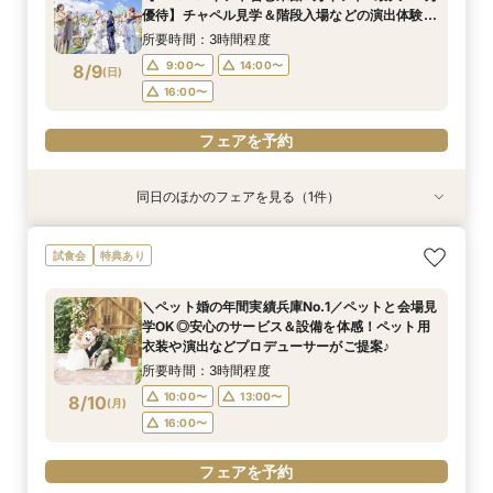
9:00〜
14:00〜
8/8
優待】チャペル見学＆階段入場などの演出体験×
(
土
)
牛フィレコース試食をゲスト目線で体感◆理想が
16:00〜
所要時間：3時間程度
叶うBIGフェア
9:00〜
14:00〜
8/9
(
日
)
フェアを予約
16:00〜
フェアを予約
同日のほかのフェアを見る（1件）
試食会
衣装試着
特典あり
【ドレス重視必見♦ドレス30万円特典】専属ドレ
試食会
特典あり
スコーディネーターによるあなたにぴったりの最
新ドレスをご提案＆最新ドレス試着でトレンド
＼ペット婚の年間実績兵庫No.1／ペットと会場見
チェック♪
所要時間：3時間程度
学OK◎安心のサービス＆設備を体感！ペット用
9:00〜
14:00〜
8/9
衣装や演出などプロデューサーがご提案♪
(
日
)
16:00〜
所要時間：3時間程度
10:00〜
13:00〜
8/10
(
月
)
フェアを予約
16:00〜
フェアを予約