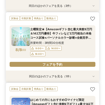
同日のほかのフェアを見る（3件）
試食会
試食会
試食会
特典あり
特典あり
衣装試着
特典あり
100人100通りの結婚式を/ふたりのやりたい！が
＼ペット婚の年間実績兵庫No.1／ペットと会場見
【平日BIG♦来館最大5万ギフト&142万優待】花
試食会
衣装試着
特典あり
動画あり
見つかる演出なんでも相談会＜来館5万ギフト＆
学OK◎安心のサービス＆設備を体感！ペット用
嫁体験*挙式体験＆最新ブランドドレス試着×人
スイーツ試食付＞
衣装や演出などプロデューサーがご提案♪
気のスイーツ試食フェア
土曜限定★【Amazonギフト含む最大来館9万円
所要時間：3時間程度
所要時間：3時間程度
所要時間：3時間程度
＆142万円優待】牛フィレなど3万円相当の本格
10:00〜
10:00〜
10:00〜
13:00〜
13:00〜
13:00〜
8/7
8/7
8/7
コース試食×パーソナルカラー診断×全館見学・
(
(
(
金
金
金
)
)
)
演出体験BIGフェア
16:00〜
16:00〜
16:00〜
所要時間：3時間30分程度
9:00〜
14:00〜
8/8
(
土
)
電話予約のみ
電話予約のみ
電話予約のみ
16:00〜
フェアを予約
同日のほかのフェアを見る（1件）
試食会
衣装試着
特典あり
【ドレス重視必見♦ドレス30万円特典】専属ドレ
試食会
衣装試着
特典あり
動画あり
スコーディネーターによるあなたにぴったりの最
新ドレスをご提案＆最新ドレス試着でトレンド
はじめての方にもおすすめ◎マイナビ限定
チェック♪
所要時間：3時間程度
【Amazonギフト含む来館9万ギフト×最大142万