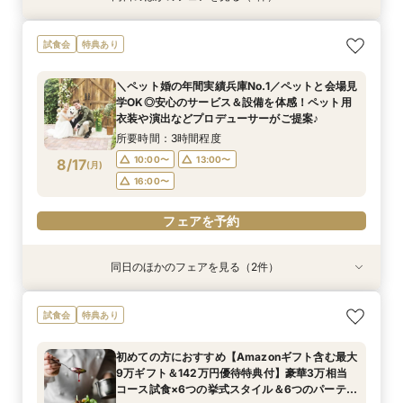
【ドレス重視必見♦ドレス30万円特典】専属ドレ
試食会
特典あり
スコーディネーターによるあなたにぴったりの最
新ドレスをご提案＆最新ドレス試着でトレンド
＼ペット婚の年間実績兵庫No.1／ペットと会場見
チェック♪
所要時間：3時間程度
学OK◎安心のサービス＆設備を体感！ペット用
9:00〜
14:00〜
8/16
衣装や演出などプロデューサーがご提案♪
(
日
)
16:00〜
所要時間：3時間程度
10:00〜
13:00〜
8/17
(
月
)
フェアを予約
16:00〜
フェアを予約
同日のほかのフェアを見る（2件）
試食会
試食会
特典あり
衣装試着
特典あり
100人100通りの結婚式を/ふたりのやりたい！が
【平日BIG♦来館最大5万ギフト&142万優待】花
試食会
特典あり
見つかる演出なんでも相談会＜来館5万ギフト＆
嫁体験*挙式体験＆最新ブランドドレス試着×人
スイーツ試食付＞
気のスイーツ試食フェア
初めての方におすすめ【Amazonギフト含む最大
所要時間：3時間程度
所要時間：3時間程度
9万ギフト＆142万円優待特典付】豪華3万相当
10:00〜
10:00〜
13:00〜
13:00〜
8/17
8/17
コース試食×6つの挙式スタイル＆6つのパーティ
(
(
月
月
)
)