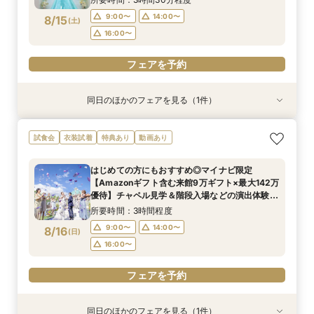
9:00〜
14:00〜
8/15
(
土
)
フェアを予約
フェアを予約
フェアを予約
16:00〜
フェアを予約
同日のほかのフェアを見る（1件）
試食会
衣装試着
特典あり
【ドレス重視必見♦ドレス30万円特典】専属ドレ
試食会
衣装試着
特典あり
動画あり
スコーディネーターによるあなたにぴったりの最
新ドレスをご提案＆最新ドレス試着でトレンド
はじめての方にもおすすめ◎マイナビ限定
チェック♪
所要時間：3時間程度
【Amazonギフト含む来館9万ギフト×最大142万
9:00〜
14:00〜
8/15
優待】チャペル見学＆階段入場などの演出体験×
(
土
)
牛フィレコース試食をゲスト目線で体感◆理想が
16:00〜
所要時間：3時間程度
叶うBIGフェア
9:00〜
14:00〜
8/16
(
日
)
フェアを予約
16:00〜
フェアを予約
同日のほかのフェアを見る（1件）
試食会
衣装試着
特典あり