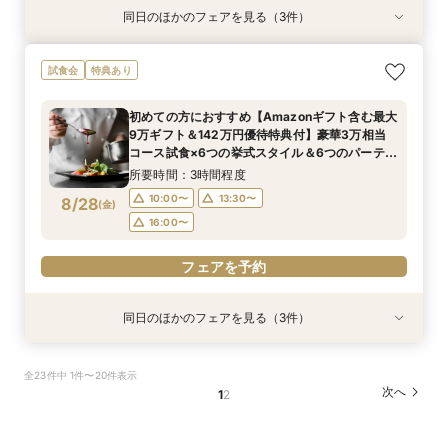
同日のほかのフェアを見る（3件）
試食会
試食会
試食会
特典あり
特典あり
衣装試着
特典あり
100人100通りの結婚式を/ふたりのやりたい！が
＼ペット婚の年間実績兵庫No.1／ペットと会場見
【平日BIG♦来館最大5万ギフト&142万優待】花
試食会
特典あり
見つかる演出なんでも相談会＜来館5万ギフト＆
学OK◎安心のサービス＆設備を体感！ペット用
嫁体験*挙式体験＆最新ブランドドレス試着×人
スイーツ試食付＞
衣装や演出などプロデューサーがご提案♪
気のスイーツ試食フェア
初めての方におすすめ【Amazonギフト含む最大
所要時間：3時間程度
所要時間：3時間程度
所要時間：3時間程度
9万ギフト＆142万円優待特典付】豪華3万相当
10:00〜
10:00〜
10:00〜
13:00〜
13:00〜
13:00〜
8/27
8/27
8/27
コース試食×6つの挙式スタイル＆6つのパーティ
(
(
(
木
木
木
)
)
)
会場から好みの雰囲気が見つかる♪ まるっと見学
16:00〜
16:00〜
16:00〜
所要時間：3時間程度
フェア
10:00〜
13:30〜
8/28
(
金
)
フェアを予約
フェアを予約
フェアを予約
16:00〜
フェアを予約
同日のほかのフェアを見る（3件）
試食会
試食会
試食会
特典あり
特典あり
衣装試着
特典あり
100人100通りの結婚式を/ふたりのやりたい！が
＼ペット婚の年間実績兵庫No.1／ペットと会場見
【平日BIG♦来館最大5万ギフト&142万優待】花
全23件中 1件〜20件表示
見つかる演出なんでも相談会＜来館5万ギフト＆
学OK◎安心のサービス＆設備を体感！ペット用
嫁体験*挙式体験＆最新ブランドドレス試着×人
次へ
1
2
スイーツ試食付＞
衣装や演出などプロデューサーがご提案♪
気のスイーツ試食フェア
所要時間：3時間程度
所要時間：3時間程度
所要時間：3時間程度
10:00〜
10:00〜
10:00〜
13:00〜
13:00〜
13:00〜