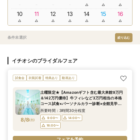
10
11
12
13
14
15
16
条件未選択
絞り込む
イチオシのブライダルフェア
試食会
衣装試着
特典あり
動画あり
土曜限定★【Amazonギフト含む最大来館9万円
＆142万円優待】牛フィレなど3万円相当の本格
コース試食×パーソナルカラー診断×全館見学・
演出体験BIGフェア
所要時間：3時間30分程度
9:00〜
14:00〜
8/8
(
土
)
16:00〜
フェアを予約