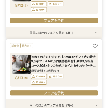
フェア
10:00〜
13:30〜
8/12
(
水
)
16:00〜
フェアを予約
同日のほかのフェアを見る（3件）
試食会
試食会
試食会
特典あり
特典あり
衣装試着
特典あり
100人100通りの結婚式を/ふたりのやりたい！が
＼ペット婚の年間実績兵庫No.1／ペットと会場見
【平日BIG♦来館最大5万ギフト&142万優待】花
試食会
特典あり
見つかる演出なんでも相談会＜来館5万ギフト＆
学OK◎安心のサービス＆設備を体感！ペット用
嫁体験*挙式体験＆最新ブランドドレス試着×人
スイーツ試食付＞
衣装や演出などプロデューサーがご提案♪
気のスイーツ試食フェア
初めての方におすすめ【Amazonギフト含む最大
所要時間：3時間程度
所要時間：3時間程度
所要時間：3時間程度
9万ギフト＆142万円優待特典付】豪華3万相当
10:00〜
10:00〜
10:00〜
13:00〜
13:00〜
13:00〜
8/12
8/12
8/12
コース試食×6つの挙式スタイル＆6つのパーティ
(
(
(
水
水
水
)
)
)
会場から好みの雰囲気が見つかる♪ まるっと見学
16:00〜
16:00〜
16:00〜
所要時間：3時間程度
フェア
10:00〜
13:30〜
8/13
(
木
)
フェアを予約
フェアを予約
フェアを予約
16:00〜
フェアを予約
同日のほかのフェアを見る（3件）
試食会
試食会
試食会
特典あり
特典あり
衣装試着
特典あり