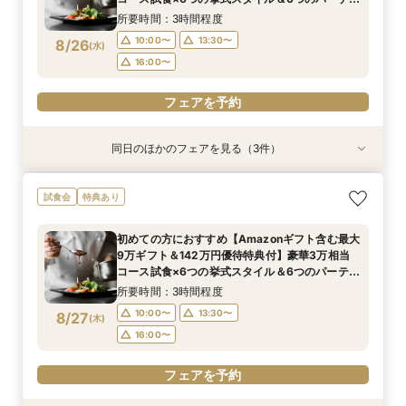
会場から好みの雰囲気が見つかる♪ まるっと見学
16:00〜
16:00〜
所要時間：3時間程度
フェア
10:00〜
13:30〜
8/26
(
水
)
フェアを予約
フェアを予約
16:00〜
フェアを予約
同日のほかのフェアを見る（3件）
試食会
試食会
試食会
特典あり
特典あり
衣装試着
特典あり
100人100通りの結婚式を/ふたりのやりたい！が
＼ペット婚の年間実績兵庫No.1／ペットと会場見
【平日BIG♦来館最大5万ギフト&142万優待】花
試食会
特典あり
見つかる演出なんでも相談会＜来館5万ギフト＆
学OK◎安心のサービス＆設備を体感！ペット用
嫁体験*挙式体験＆最新ブランドドレス試着×人
スイーツ試食付＞
衣装や演出などプロデューサーがご提案♪
気のスイーツ試食フェア
初めての方におすすめ【Amazonギフト含む最大
所要時間：3時間程度
所要時間：3時間程度
所要時間：3時間程度
9万ギフト＆142万円優待特典付】豪華3万相当
10:00〜
10:00〜
10:00〜
13:00〜
13:00〜
13:00〜
8/26
8/26
8/26
コース試食×6つの挙式スタイル＆6つのパーティ
(
(
(
水
水
水
)
)
)
会場から好みの雰囲気が見つかる♪ まるっと見学
16:00〜
16:00〜
16:00〜
所要時間：3時間程度
フェア
10:00〜
13:30〜
8/27
(
木
)
フェアを予約
フェアを予約
フェアを予約
16:00〜
フェアを予約