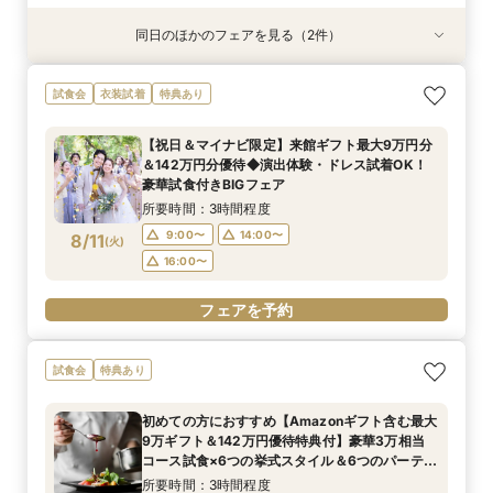
同日のほかのフェアを見る（2件）
試食会
試食会
特典あり
衣装試着
特典あり
100人100通りの結婚式を/ふたりのやりたい！が
【平日BIG♦来館最大5万ギフト&142万優待】花
試食会
衣装試着
特典あり
見つかる演出なんでも相談会＜来館5万ギフト＆
嫁体験*挙式体験＆最新ブランドドレス試着×人
スイーツ試食付＞
気のスイーツ試食フェア
【祝日＆マイナビ限定】来館ギフト最大9万円分
所要時間：3時間程度
所要時間：3時間程度
＆142万円分優待◆演出体験・ドレス試着OK！
10:00〜
10:00〜
13:00〜
13:00〜
8/10
8/10
豪華試食付きBIGフェア
(
(
月
月
)
)
16:00〜
16:00〜
所要時間：3時間程度
9:00〜
14:00〜
8/11
(
火
)
フェアを予約
フェアを予約
16:00〜
フェアを予約
試食会
特典あり
初めての方におすすめ【Amazonギフト含む最大
9万ギフト＆142万円優待特典付】豪華3万相当
コース試食×6つの挙式スタイル＆6つのパーティ
会場から好みの雰囲気が見つかる♪ まるっと見学
所要時間：3時間程度