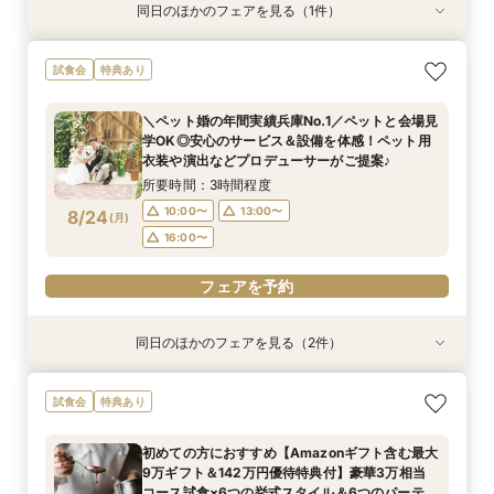
同日のほかのフェアを見る（1件）
試食会
衣装試着
特典あり
【ドレス重視必見♦ドレス30万円特典】専属ドレ
試食会
特典あり
スコーディネーターによるあなたにぴったりの最
新ドレスをご提案＆最新ドレス試着でトレンド
＼ペット婚の年間実績兵庫No.1／ペットと会場見
チェック♪
所要時間：3時間程度
学OK◎安心のサービス＆設備を体感！ペット用
9:00〜
14:00〜
8/23
衣装や演出などプロデューサーがご提案♪
(
日
)
16:00〜
所要時間：3時間程度
10:00〜
13:00〜
8/24
(
月
)
フェアを予約
16:00〜
フェアを予約
同日のほかのフェアを見る（2件）
試食会
試食会
特典あり
衣装試着
特典あり
100人100通りの結婚式を/ふたりのやりたい！が
【平日BIG♦来館最大5万ギフト&142万優待】花
試食会
特典あり
見つかる演出なんでも相談会＜来館5万ギフト＆
嫁体験*挙式体験＆最新ブランドドレス試着×人
スイーツ試食付＞
気のスイーツ試食フェア
初めての方におすすめ【Amazonギフト含む最大
所要時間：3時間程度
所要時間：3時間程度
9万ギフト＆142万円優待特典付】豪華3万相当
10:00〜
10:00〜
13:00〜
13:00〜
8/24
8/24
コース試食×6つの挙式スタイル＆6つのパーティ
(
(
月
月
)
)