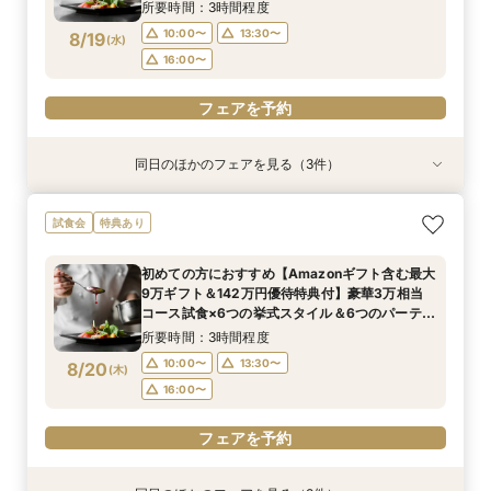
会場から好みの雰囲気が見つかる♪ まるっと見学
16:00〜
16:00〜
所要時間：3時間程度
フェア
10:00〜
13:30〜
8/19
(
水
)
フェアを予約
フェアを予約
16:00〜
フェアを予約
同日のほかのフェアを見る（3件）
試食会
試食会
試食会
特典あり
特典あり
衣装試着
特典あり
100人100通りの結婚式を/ふたりのやりたい！が
＼ペット婚の年間実績兵庫No.1／ペットと会場見
【平日BIG♦来館最大5万ギフト&142万優待】花
試食会
特典あり
見つかる演出なんでも相談会＜来館5万ギフト＆
学OK◎安心のサービス＆設備を体感！ペット用
嫁体験*挙式体験＆最新ブランドドレス試着×人
スイーツ試食付＞
衣装や演出などプロデューサーがご提案♪
気のスイーツ試食フェア
初めての方におすすめ【Amazonギフト含む最大
所要時間：3時間程度
所要時間：3時間程度
所要時間：3時間程度
9万ギフト＆142万円優待特典付】豪華3万相当
10:00〜
10:00〜
10:00〜
13:00〜
13:00〜
13:00〜
8/19
8/19
8/19
コース試食×6つの挙式スタイル＆6つのパーティ
(
(
(
水
水
水
)
)
)
会場から好みの雰囲気が見つかる♪ まるっと見学
16:00〜
16:00〜
16:00〜
所要時間：3時間程度
フェア
10:00〜
13:30〜
8/20
(
木
)
フェアを予約
フェアを予約
フェアを予約
16:00〜
フェアを予約