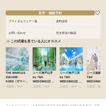
8/28
8/28
8/28
(
(
(
金
金
金
)
)
)
16:00〜
16:00〜
16:00〜
見学・相談予約
フェアを予約
フェアを予約
フェアを予約
ブライダルフェア一覧
資料請求
お問い合わせ
空き状況の確認
この式場を見ている人にオススメ
THE MARCUS
ニーズ神戸山手
ニーズ神戸三宮
ニーズ姫路 by
SQUARE
by T&G
by T&G
T&G
KOBE（ザマーカ
WEDDING(旧 山
WEDDING(旧 ベ
WEDDING(旧
ススクエアコウ
手迎賓館 神戸)
イサイド迎賓館
アーヴェリー
兵庫県／神戸・淡
兵庫県／神戸・淡
兵庫県／神戸・淡
兵庫県／播磨
ベ） ●神戸マリ
神戸)
賓館 姫路)
路島・阪神間・そ
路島・阪神間・そ
路島・阪神間・そ
オットホテル内
の他
の他
の他
マイナビウエディング
>
結婚式場TOP
>
兵庫県の結婚式場
>
神戸・淡路