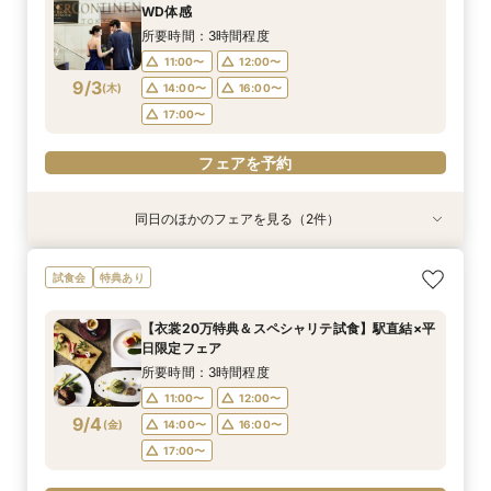
13:00〜
14:00〜
WD体感
15:00〜
17:00〜
9/2
9/2
(
(
水
水
)
)
15:00〜
16:00〜
所要時間：3時間程度
17:00〜
11:00〜
12:00〜
フェアを予約
9/3
(
木
)
14:00〜
16:00〜
フェアを予約
17:00〜
フェアを予約
同日のほかのフェアを見る（2件）
特典あり
特典あり
【オンライン相談会】ご自宅からPCやスマホに
90分で完結◆お得なブライダルフェア◆
試食会
特典あり
て
所要時間：1時間30分程度
所要時間：30分程度
11:00〜
13:00〜
【衣裳20万特典＆スペシャリテ試食】駅直結×平
13:00〜
14:00〜
日限定フェア
15:00〜
17:00〜
9/3
9/3
(
(
木
木
)
)
15:00〜
16:00〜
所要時間：3時間程度
17:00〜
11:00〜
12:00〜
フェアを予約
9/4
(
金
)
14:00〜
16:00〜
フェアを予約
17:00〜