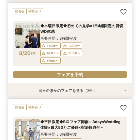
【オンライン相談会】ご自宅からPCやスマホに
90分で完結◆お得なブライダルフェア◆
試食会
特典あり
て
所要時間：1時間30分程度
所要時間：30分程度
11:00〜
13:00〜
◆木曜日限定◆初めての見学×1日4組限定の貸切
13:00〜
14:00〜
WD体感
15:00〜
17:00〜
8/19
8/19
(
(
水
水
)
)
15:00〜
16:00〜
所要時間：3時間程度
17:00〜
11:00〜
12:00〜
フェアを予約
8/20
(
木
)
14:00〜
16:00〜
フェアを予約
17:00〜
フェアを予約
同日のほかのフェアを見る（2件）
特典あり
特典あり
【オンライン相談会】ご自宅からPCやスマホに
90分で完結◆お得なブライダルフェア◆
試食会
特典あり
て
所要時間：1時間30分程度
所要時間：30分程度
11:00〜
13:00〜
◆平日限定◆BIGフェア開催～3daysWedding
13:00〜
14:00〜
体験×最大80万ご優待×宿泊特典付～
15:00〜
17:00〜
8/20
8/20
(
(
木
木
)
)
15:00〜
16:00〜
所要時間：3時間程度