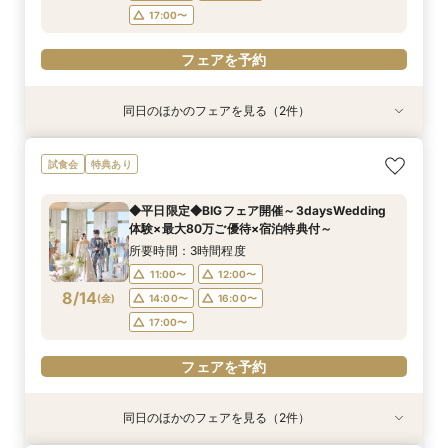
17:00〜
フェアを予約
同日のほかのフェアを見る（2件）
特典あり
特典あり
【オンライン相談会】ご自宅からPCやスマホに
90分で完結◆お得なブライダルフェア◆
試食会
特典あり
て
所要時間：1時間30分程度
所要時間：30分程度
11:00〜
13:00〜
◆平日限定◆BIGフェア開催～3daysWedding
13:00〜
14:00〜
体験×最大80万ご優待×宿泊特典付～
15:00〜
17:00〜
8/13
8/13
(
(
木
木
)
)
15:00〜
16:00〜
所要時間：3時間程度
17:00〜
11:00〜
12:00〜
フェアを予約
8/14
(
金
)
14:00〜
16:00〜
フェアを予約
17:00〜
フェアを予約
同日のほかのフェアを見る（2件）
特典あり
特典あり