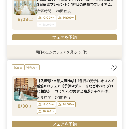
8/28
8/28
3日宿泊プレゼント》1件目の来館でプレミアム特
(
(
金
金
)
)
15:00〜
16:00〜
典＆最大80万円ご優待付き
所要時間：3時間程度
17:00〜
フェアを予約
9:00〜
14:00〜
8/29
(
土
)
フェアを予約
18:00〜
フェアを予約
同日のほかのフェアを見る（5件）
試食会
特典あり
試食会
試食会
試食会
特典あり
特典あり
特典あり
特典あり
【2027年2月｜挙式限定】2泊3日×アットホー
【オンライン相談会】ご自宅からPCやスマホに
品川駅直結ブランドホテル◆遠方ゲストも安心の
【*マタニティの方も安心】無料試食×式場見学×
【初見学限定】メイン会場｜ハルモニア◆最大
試食会
特典あり
ムWD◆品川駅直結
て
宿泊付フェア
個室相談会
80万円優待◆
所要時間：3時間程度
所要時間：30分程度
所要時間：3時間程度
所要時間：3時間程度
所要時間：3時間程度
【先着順*当館人気No,1】1件目の見学にオススメ
13:00〜
9:00〜
9:00〜
9:00〜
9:00〜
14:00〜
14:00〜
14:00〜
14:00〜
14:00〜
総合BIGフェア《予算やダンドリなどすべてプロ
8/29
8/29
8/29
8/29
8/29
に相談》口コミ4.75の美食と絶景チャペル体験
(
(
(
(
(
土
土
土
土
土
)
)
)
)
)
18:00〜
18:00〜
18:00〜
18:00〜
15:00〜
16:00〜
◆1日4組限定ホテルウェディング相談会
所要時間：3時間程度
17:00〜
フェアを予約
フェアを予約
フェアを予約
フェアを予約
9:00〜
14:00〜
8/30
(
日
)
フェアを予約
18:00〜
フェアを予約