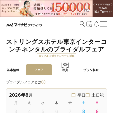
ストリングスホテル東京インターコ
ンチネンタルのブライダルフェア
カップル応援キャンペーン対象
フェア
基本情報
写真
プラン料金
ブライダルフェアとは
2026年8月
平日
土日祝
月
火
水
木
金
土
日
3
4
5
6
7
8
9