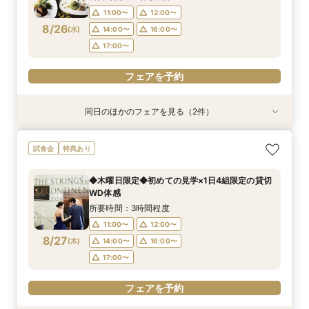
11:00〜
12:00〜
フェアを予約
フェアを予約
フェアを予約
フェアを予約
8/26
(
水
)
14:00〜
16:00〜
17:00〜
フェアを予約
同日のほかのフェアを見る（2件）
特典あり
特典あり
【オンライン相談会】ご自宅からPCやスマホに
90分で完結◆お得なブライダルフェア◆
試食会
特典あり
て
所要時間：1時間30分程度
所要時間：30分程度
11:00〜
13:00〜
◆木曜日限定◆初めての見学×1日4組限定の貸切
13:00〜
14:00〜
WD体感
15:00〜
17:00〜
8/26
8/26
(
(
水
水
)
)
15:00〜
16:00〜
所要時間：3時間程度
17:00〜
11:00〜
12:00〜
フェアを予約
8/27
(
木
)
14:00〜
16:00〜
フェアを予約
17:00〜
フェアを予約