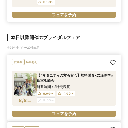
18:00〜
フェアを予約
本日以降開催のブライダルフェア
全59件中 1件〜20件表示
試食会
特典あり
【*マタニティの方も安心】無料試食×式場見学×
個室相談会
所要時間：3時間程度
9:00〜
14:00〜
8/8
(
土
)
18:00〜
フェアを予約