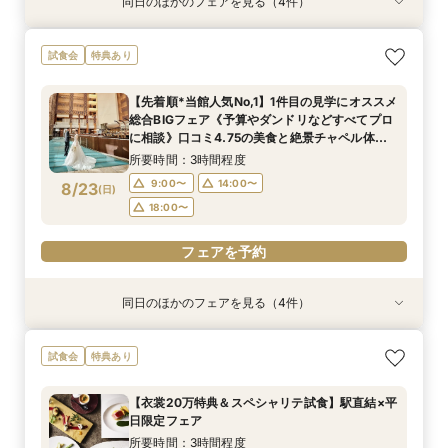
同日のほかのフェアを見る（4件）
試食会
試食会
試食会
試食会
特典あり
特典あり
特典あり
特典あり
【2027年2月｜挙式限定】2泊3日×アットホー
品川駅直結ブランドホテル◆遠方ゲストも安心の
【*マタニティの方も安心】無料試食×式場見学×
【初見学限定】メイン会場｜ハルモニア◆最大
試食会
特典あり
ムWD◆品川駅直結
宿泊付フェア
個室相談会
80万円優待◆
所要時間：3時間程度
所要時間：3時間程度
所要時間：3時間程度
所要時間：3時間程度
【先着順*当館人気No,1】1件目の見学にオススメ
9:00〜
9:00〜
9:00〜
9:00〜
14:00〜
14:00〜
14:00〜
14:00〜
総合BIGフェア《予算やダンドリなどすべてプロ
8/22
8/22
8/22
8/22
に相談》口コミ4.75の美食と絶景チャペル体験
(
(
(
(
土
土
土
土
)
)
)
)
18:00〜
18:00〜
18:00〜
18:00〜
◆1日4組限定ホテルウェディング相談会
所要時間：3時間程度
フェアを予約
フェアを予約
フェアを予約
フェアを予約
9:00〜
14:00〜
8/23
(
日
)
18:00〜
フェアを予約
同日のほかのフェアを見る（4件）
試食会
試食会
試食会
試食会
衣装試着
特典あり
特典あり
特典あり
特典あり
【”本番料理”試食フェア】品川駅直結×口コミ評
【2027年2月｜挙式限定】2泊3日×アットホー
【*マタニティの方も安心】無料試食×式場見学×
【初見学限定】メイン会場｜ハルモニア◆最大
試食会
特典あり
価4.75絶品料理＊宿泊特典付
ムWD◆品川駅直結
個室相談会
80万円優待◆
所要時間：3時間程度
所要時間：3時間程度
所要時間：3時間程度
所要時間：3時間程度
【衣裳20万特典＆スペシャリテ試食】駅直結×平
9:00〜
9:00〜
9:00〜
9:00〜
14:00〜
14:00〜
14:00〜
14:00〜
日限定フェア
8/23
8/23
8/23
8/23
(
(
(
(
日
日
日
日
)
)
)
)
18:00〜
18:00〜
18:00〜
18:00〜
所要時間：3時間程度