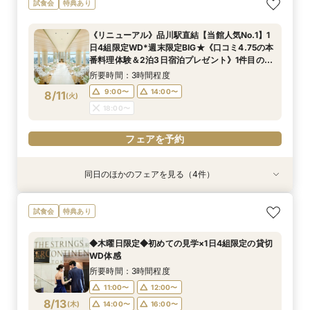
試食会
特典あり
《リニューアル》品川駅直結【当館人気No.1】1
日4組限定WD*週末限定BIG★《口コミ4.75の本
番料理体験＆2泊3日宿泊プレゼント》1件目の来
館でプレミアム特典＆最大80万円ご優待付き
所要時間：3時間程度
9:00〜
14:00〜
8/11
(
火
)
18:00〜
フェアを予約
同日のほかのフェアを見る（4件）
試食会
試食会
試食会
試食会
特典あり
特典あり
特典あり
特典あり
【2027年2月｜挙式限定】2泊3日×アットホー
品川駅直結ブランドホテル◆遠方ゲストも安心の
【*マタニティの方も安心】無料試食×式場見学×
【初見学限定】メイン会場｜ハルモニア◆最大
試食会
特典あり
ムWD◆品川駅直結
宿泊付フェア
個室相談会
80万円優待◆
所要時間：3時間程度
所要時間：3時間程度
所要時間：3時間程度
所要時間：3時間程度
◆木曜日限定◆初めての見学×1日4組限定の貸切
9:00〜
9:00〜
9:00〜
9:00〜
14:00〜
14:00〜
14:00〜
14:00〜
WD体感
8/11
8/11
8/11
8/11
(
(
(
(
火
火
火
火
)
)
)
)
18:00〜
18:00〜
18:00〜
18:00〜
所要時間：3時間程度
11:00〜
12:00〜
フェアを予約
フェアを予約
フェアを予約
フェアを予約
8/13
(
木
)
14:00〜
16:00〜