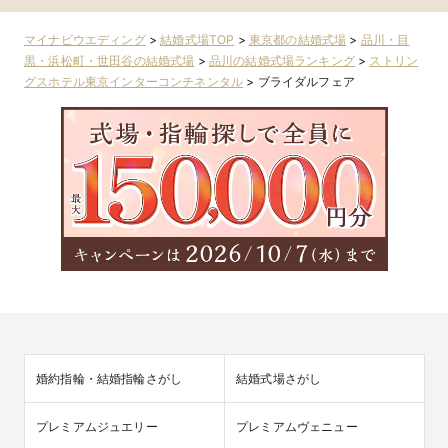
マイナビウエディング
>
結婚式場TOP
>
東京都の結婚式場
>
品川・目
黒・浜松町・世田谷の結婚式場
>
品川の結婚式場ランキング
>
ストリン
グスホテル東京インターコンチネンタル
>
ブライダルフェア
婚約指輪・結婚指輪さがし
結婚式場さがし
プレミアムジュエリー
プレミアムヴェニュー