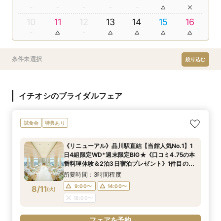
10
11
12
13
14
15
16
条件未選択
絞り込む
イチオシのブライダルフェア
試食会
特典あり
《リニューアル》品川駅直結【当館人気No.1】1
日4組限定WD*週末限定BIG★《口コミ4.75の本
番料理体験＆2泊3日宿泊プレゼント》1件目の来
館でプレミアム特典＆最大80万円ご優待付き
所要時間：3時間程度
9:00〜
14:00〜
8/11
(
火
)
18:00〜
フェアを予約