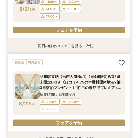
17:00〜
11:00〜
12:00〜
フェアを予約
8/21
(
金
)
14:00〜
16:00〜
フェアを予約
17:00〜
フェアを予約
同日のほかのフェアを見る（2件）
特典あり
特典あり
【オンライン相談会】ご自宅からPCやスマホに
90分で完結◆お得なブライダルフェア◆
試食会
特典あり
て
所要時間：1時間30分程度
所要時間：30分程度
11:00〜
13:00〜
品川駅直結【当館人気No.1】1日4組限定WD*週
13:00〜
14:00〜
末限定BIG★《口コミ4.75の本番料理体験＆2泊
15:00〜
17:00〜
8/21
8/21
3日宿泊プレゼント》1件目の来館でプレミアム特
(
(
金
金
)
)
15:00〜
16:00〜
典＆最大80万円ご優待付き
所要時間：3時間程度
17:00〜
フェアを予約
9:00〜
14:00〜
8/22
(
土
)
フェアを予約
18:00〜
フェアを予約