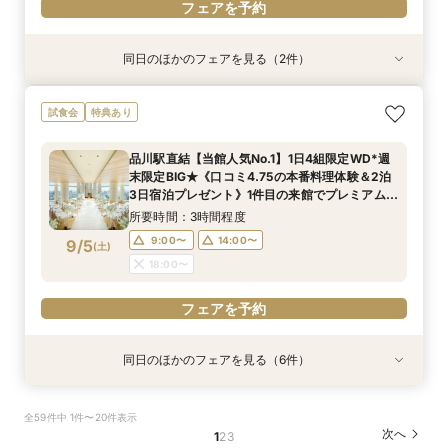
フェアを予約
同日のほかのフェアを見る（2件）
特典あり
特典あり
【オンライン相談会】ご自宅からPCやスマホに
90分で完結◆お得なブライダルフェア◆
試食会
特典あり
て
所要時間：1時間30分程度
所要時間：30分程度
11:00〜
13:00〜
品川駅直結【当館人気No.1】1日4組限定WD*週
13:00〜
14:00〜
末限定BIG★《口コミ4.75の本番料理体験＆2泊
15:00〜
17:00〜
9/4
9/4
3日宿泊プレゼント》1件目の来館でプレミアム特
(
(
金
金
)
)
15:00〜
16:00〜
典＆最大80万円ご優待付き
所要時間：3時間程度
17:00〜
フェアを予約
9:00〜
14:00〜
9/5
(
土
)
フェアを予約
18:00〜
フェアを予約
同日のほかのフェアを見る（6件）
試食会
試食会
特典あり
試食会
試食会
試食会
衣装試着
特典あり
特典あり
特典あり
特典あり
特典あり
【”本番料理”試食フェア】品川駅直結×口コミ評
【2027年2月｜挙式限定】2泊3日×アットホー
【オンライン相談会】ご自宅からPCやスマホに
品川駅直結ブランドホテル◆遠方ゲストも安心の
【*マタニティの方も安心】無料試食×式場見学×
【初見学限定】メイン会場｜ハルモニア◆最大
全59件中 1件〜20件表示
価4.75絶品料理＊宿泊特典付
ムWD◆品川駅直結
て
宿泊付フェア
個室相談会
80万円優待◆
次へ
1
2
3