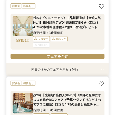
【オンライン相談会】ご自宅からPCやスマホに
90分で完結◆お得なブライダルフェア◆
試食会
特典あり
て
所要時間：1時間30分程度
所要時間：30分程度
11:00〜
13:00〜
残2枠《リニューアル》｜品川駅直結【当館人気
13:00〜
14:00〜
No.1】1日4組限定WD*週末限定BIG★《口コミ
15:00〜
17:00〜
8/14
8/14
4.75の本番料理体験＆2泊3日宿泊プレゼント》1
(
(
金
金
)
)
15:00〜
16:00〜
件目の来館でプレミアム特典＆最大80万円ご優
所要時間：3時間程度
17:00〜
待付き
フェアを予約
9:00〜
14:00〜
8/15
(
土
)
フェアを予約
18:00〜
フェアを予約
同日のほかのフェアを見る（4件）
試食会
試食会
試食会
試食会
特典あり
特典あり
特典あり
特典あり
【2027年2月｜挙式限定】2泊3日×アットホー
品川駅直結ブランドホテル◆遠方ゲストも安心の
【*マタニティの方も安心】無料試食×式場見学×
【初見学限定】メイン会場｜ハルモニア◆最大
試食会
特典あり
ムWD◆品川駅直結
宿泊付フェア
個室相談会
80万円優待◆
所要時間：3時間程度
所要時間：3時間程度
所要時間：3時間程度
所要時間：3時間程度
残2枠【先着順*当館人気No,1】1件目の見学にオ
9:00〜
9:00〜
9:00〜
9:00〜
14:00〜
14:00〜
14:00〜
14:00〜
ススメ総合BIGフェア《予算やダンドリなどすべ
8/15
8/15
8/15
8/15
てプロに相談》口コミ4.75の美食と絶景チャペ
(
(
(
(
土
土
土
土
)
)
)
)
18:00〜
18:00〜
18:00〜
18:00〜
ル体験◆1日4組限定ホテルウェディング相談会
所要時間：3時間程度