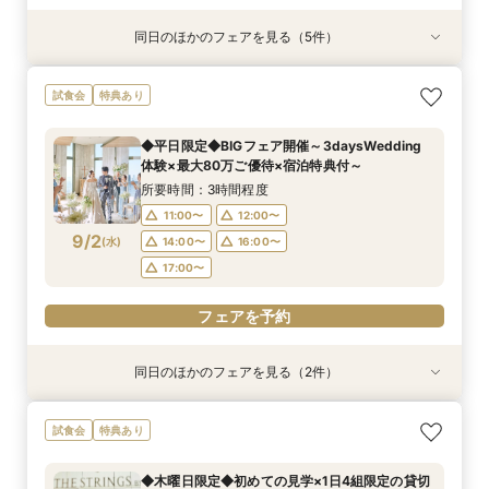
同日のほかのフェアを見る（5件）
試食会
試食会
特典あり
試食会
試食会
衣装試着
特典あり
特典あり
特典あり
特典あり
【”本番料理”試食フェア】品川駅直結×口コミ評
【2027年2月｜挙式限定】2泊3日×アットホー
【オンライン相談会】ご自宅からPCやスマホに
【*マタニティの方も安心】無料試食×式場見学×
【初見学限定】メイン会場｜ハルモニア◆最大
試食会
特典あり
価4.75絶品料理＊宿泊特典付
ムWD◆品川駅直結
て
個室相談会
80万円優待◆
所要時間：3時間程度
所要時間：3時間程度
所要時間：30分程度
所要時間：3時間程度
所要時間：3時間程度
◆平日限定◆BIGフェア開催～3daysWedding
13:00〜
9:00〜
9:00〜
9:00〜
9:00〜
14:00〜
14:00〜
14:00〜
14:00〜
14:00〜
体験×最大80万ご優待×宿泊特典付～
8/30
8/30
8/30
8/30
8/30
(
(
(
(
(
日
日
日
日
日
)
)
)
)
)
18:00〜
18:00〜
18:00〜
18:00〜
15:00〜
16:00〜
所要時間：3時間程度
17:00〜
11:00〜
12:00〜
フェアを予約
フェアを予約
フェアを予約
フェアを予約
9/2
(
水
)
14:00〜
16:00〜
フェアを予約
17:00〜
フェアを予約
同日のほかのフェアを見る（2件）
特典あり
特典あり
【オンライン相談会】ご自宅からPCやスマホに
90分で完結◆お得なブライダルフェア◆
試食会
特典あり
て
所要時間：1時間30分程度
所要時間：30分程度
11:00〜
13:00〜
◆木曜日限定◆初めての見学×1日4組限定の貸切