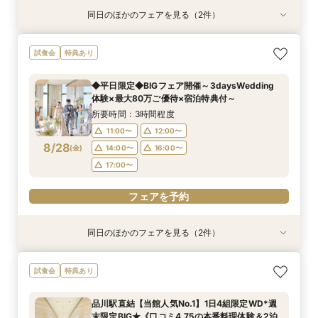
同日のほかのフェアを見る（2件）
特典あり
特典あり
【オンライン相談会】ご自宅からPCやスマホに
90分で完結◆お得なブライダルフェア◆
試食会
特典あり
て
所要時間：1時間30分程度
所要時間：30分程度
11:00〜
13:00〜
◆平日限定◆BIGフェア開催～3daysWedding
13:00〜
14:00〜
体験×最大80万ご優待×宿泊特典付～
15:00〜
17:00〜
8/27
8/27
(
(
木
木
)
)
15:00〜
16:00〜
所要時間：3時間程度
17:00〜
11:00〜
12:00〜
フェアを予約
8/28
(
金
)
14:00〜
16:00〜
フェアを予約
17:00〜
フェアを予約
同日のほかのフェアを見る（2件）
特典あり
特典あり
【オンライン相談会】ご自宅からPCやスマホに
90分で完結◆お得なブライダルフェア◆
試食会
特典あり
て
所要時間：1時間30分程度
所要時間：30分程度
11:00〜
13:00〜
品川駅直結【当館人気No.1】1日4組限定WD*週
13:00〜
14:00〜
末限定BIG★《口コミ4.75の本番料理体験＆2泊
15:00〜
17:00〜