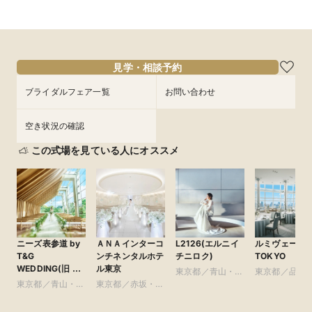
所要時間：3時間程度
所要時間：3時間程度
所要時間：30分程度
所要時間：3時間程度
所要時間：3時間程度
所要時間：3時間程度
13:00〜
9:00〜
9:00〜
9:00〜
9:00〜
9:00〜
14:00〜
14:00〜
14:00〜
14:00〜
14:00〜
14:00〜
9/5
9/5
9/5
9/5
9/5
9/5
(
(
(
(
(
(
土
土
土
土
土
土
)
)
)
)
)
)
18:00〜
18:00〜
18:00〜
18:00〜
18:00〜
15:00〜
16:00〜
17:00〜
フェアを予約
フェアを予約
フェアを予約
フェアを予約
フェアを予約
見学・相談予約
フェアを予約
ブライダルフェア一覧
お問い合わせ
空き状況の確認
この式場を見ている人にオススメ
ニーズ表参道 by
ＡＮＡインターコ
L2126(エルニイ
ルミヴェール
T&G
ンチネンタルホテ
チニロク)
TOKYO
WEDDING(旧 表
ル東京
東京都／青山・表
東京都／品川
参道TERRACE)
東京都／青山・表
東京都／赤坂・六
参道・渋谷・原宿
黒・浜松町・
参道・渋谷・原宿
本木・麻布
谷