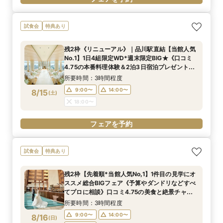
試食会
特典あり
残2枠《リニューアル》｜品川駅直結【当館人気
No.1】1日4組限定WD*週末限定BIG★《口コミ
4.75の本番料理体験＆2泊3日宿泊プレゼント》1
件目の来館でプレミアム特典＆最大80万円ご優
所要時間：3時間程度
待付き
9:00〜
14:00〜
8/15
(
土
)
18:00〜
フェアを予約
試食会
特典あり
残2枠【先着順*当館人気No,1】1件目の見学にオ
ススメ総合BIGフェア《予算やダンドリなどすべ
てプロに相談》口コミ4.75の美食と絶景チャペ
ル体験◆1日4組限定ホテルウェディング相談会
所要時間：3時間程度
9:00〜
14:00〜
8/16
(
日
)