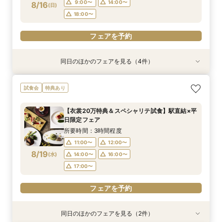
フェアを予約
フェアを予約
フェアを予約
フェアを予約
9:00〜
14:00〜
8/16
(
日
)
18:00〜
フェアを予約
同日のほかのフェアを見る（4件）
試食会
試食会
試食会
試食会
衣装試着
特典あり
特典あり
特典あり
特典あり
【”本番料理”試食フェア】品川駅直結×口コミ評
【2027年2月｜挙式限定】2泊3日×アットホー
【*マタニティの方も安心】無料試食×式場見学×
【初見学限定】メイン会場｜ハルモニア◆最大
試食会
特典あり
価4.75絶品料理＊宿泊特典付
ムWD◆品川駅直結
個室相談会
80万円優待◆
所要時間：3時間程度
所要時間：3時間程度
所要時間：3時間程度
所要時間：3時間程度
【衣裳20万特典＆スペシャリテ試食】駅直結×平
9:00〜
9:00〜
9:00〜
9:00〜
14:00〜
14:00〜
14:00〜
14:00〜
日限定フェア
8/16
8/16
8/16
8/16
(
(
(
(
日
日
日
日
)
)
)
)
18:00〜
18:00〜
18:00〜
18:00〜
所要時間：3時間程度
11:00〜
12:00〜
フェアを予約
フェアを予約
フェアを予約
フェアを予約
8/19
(
水
)
14:00〜
16:00〜
17:00〜
フェアを予約
同日のほかのフェアを見る（2件）
特典あり
特典あり