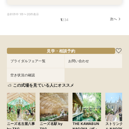
【マイナビ限定】【パパママ応援！】マタニティ
【マイナビ限定】【挙式＋少人数会食検討の方必
【マイナビ限定】【3カ月以内で叶える高コスパ
【マイナビ限定】先輩花嫁大絶賛♪☆リゾート挙
【マイナビ限定】衣装サロン見学付き相談会♪ブ
◇豪華特典×2万円試食◇【10名46万円～】ラグ
【マイナビ限定】来館で10,000円・さらにご成
全61件中 1件〜20件表示
婚＆パパ・ママ婚相談会
見！】アットホームパーティ
挙式】温もりチャペル×選べる会場
式後の帰国後パーティ－相談会☆
ランドドレスも！【衣装特典も】
ジュアリーホテルで叶う家族挙式
約で10,000円の電子マネープレゼントキャン
次へ
1
2
3
4
ペーン実施中！【家族挙式×有名ブランドホテ
所要時間：3時間程度
所要時間：3時間程度
所要時間：3時間程度
所要時間：3時間程度
所要時間：3時間程度
所要時間：3時間程度
ル】はじめて相談会【1日で完結】
所要時間：3時間程度
13:00〜
13:00〜
13:00〜
13:00〜
13:05〜
9:00〜
16:00〜
16:00〜
16:00〜
16:00〜
16:00〜
13:00〜
16:00〜
9/6
9/6
9/6
9/6
9/6
9/6
9/6
(
(
(
(
(
(
(
日
日
日
日
日
日
日
)
)
)
)
)
)
)
フェアを予約
フェアを予約
フェアを予約
フェアを予約
フェアを予約
フェアを予約
フェアを予約
見学・相談予約
ブライダルフェア一覧
お問い合わせ
空き状況の確認
この式場を見ている人にオススメ
ニーズ名古屋八事
ニーズ名駅 by
THE KAWABUN
ストリングス
by T&G
T&G
NAGOYA（ザ・
ル NAGOYA