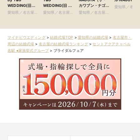
WEDDING(旧
WEDDING(旧 イ
カワブン・ナゴ
愛知県／名古
アーヴェリール迎
ンフィニート 名
ヤ） ●Plan・
愛知県／名古屋
愛知県／名古屋
愛知県／名古屋
市・周辺
賓館 名古屋)
古屋)
Do・Seeグルー
市・周辺
市・周辺
市・周辺
プ
マイナビウエディング
>
結婚式場TOP
>
愛知県の結婚式場
>
名古屋市・
周辺の結婚式場
>
名古屋の結婚式場ランキング
>
セントアクアチャペル
名駅 ●家族挙式グループ
>
ブライダルフェア