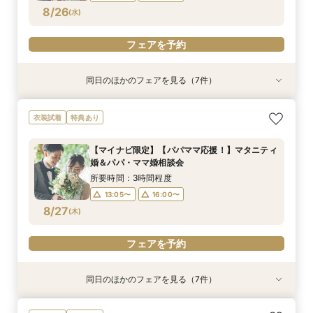
フェアを予約
フェアを予約
フェアを予約
フェアを予約
フェアを予約
フェアを予約
フェアを予約
8/26
(
水
)
フェアを予約
同日のほかのフェアを見る（7件）
衣装試着
衣装試着
衣装試着
衣装試着
衣装試着
衣装試着
衣装試着
特典あり
特典あり
特典あり
特典あり
特典あり
特典あり
特典あり
＼マイナビ限定／【必要なものだけ】ぴったり見
【マイナビ限定】【挙式＋少人数会食検討の方必
【マイナビ限定】【3カ月以内で叶える高コスパ
【マイナビ限定】先輩花嫁大絶賛♪☆リゾート挙
【マイナビ限定】衣装サロン見学付き相談会♪ブ
【マイナビ限定】賢い結婚式を挙げよう☆平日挙
【マイナビ限定】来館で10,000円・さらにご成
衣装試着
特典あり
つかるお得プラン♪最大28万優待
見！】アットホームパーティ
挙式】温もりチャペル×選べる会場
式後の帰国後パーティ－相談会☆
ランドドレスも！【衣装特典も】
式がお得！
約で10,000円の電子マネープレゼントキャン
ペーン実施中！【家族挙式×有名ブランドホテ
所要時間：3時間程度
所要時間：3時間程度
所要時間：3時間程度
所要時間：3時間程度
所要時間：3時間程度
所要時間：3時間程度
【マイナビ限定】【パパママ応援！】マタニティ
ル】はじめて相談会【1日で完結】
所要時間：3時間程度
13:00〜
13:00〜
13:00〜
13:00〜
13:00〜
13:00〜
16:00〜
16:00〜
16:00〜
16:00〜
16:00〜
16:00〜
婚＆パパ・ママ婚相談会
13:00〜
16:00〜
8/26
8/26
8/26
8/26
8/26
8/26
8/26
(
(
(
(
(
(
(
水
水
水
水
水
水
水
)
)
)
)
)
)
)
所要時間：3時間程度
13:05〜
16:00〜
フェアを予約
フェアを予約
フェアを予約
フェアを予約
フェアを予約
フェアを予約
フェアを予約
8/27
(
木
)
フェアを予約
同日のほかのフェアを見る（7件）
衣装試着
衣装試着
衣装試着
衣装試着
衣装試着
衣装試着
衣装試着
特典あり
特典あり
特典あり
特典あり
特典あり
特典あり
特典あり