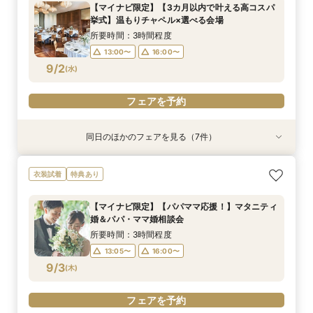
【マイナビ限定】【3カ月以内で叶える高コスパ
10:00〜
13:00〜
13:00〜
13:00〜
13:00〜
13:05〜
9:00〜
16:00〜
16:00〜
16:00〜
16:00〜
16:00〜
13:00〜
挙式】温もりチャペル×選べる会場
8/30
8/30
8/30
8/30
8/30
8/30
8/30
(
(
(
(
(
(
(
日
日
日
日
日
日
日
)
)
)
)
)
)
)
16:00〜
所要時間：3時間程度
13:00〜
16:00〜
フェアを予約
フェアを予約
フェアを予約
フェアを予約
フェアを予約
フェアを予約
フェアを予約
9/2
(
水
)
フェアを予約
同日のほかのフェアを見る（7件）
衣装試着
衣装試着
衣装試着
衣装試着
衣装試着
衣装試着
衣装試着
特典あり
特典あり
特典あり
特典あり
特典あり
特典あり
特典あり
【マイナビ限定】【パパママ応援！】マタニティ
＼マイナビ限定／【必要なものだけ】ぴったり見
【マイナビ限定】【挙式＋少人数会食検討の方必
【マイナビ限定】先輩花嫁大絶賛♪☆リゾート挙
【マイナビ限定】衣装サロン見学付き相談会♪ブ
【マイナビ限定】賢い結婚式を挙げよう☆平日挙
【マイナビ限定】来館で10,000円・さらにご成
衣装試着
特典あり
婚＆パパ・ママ婚相談会
つかるお得プラン♪最大28万優待
見！】アットホームパーティ
式後の帰国後パーティ－相談会☆
ランドドレスも！【衣装特典も】
式がお得！
約で10,000円の電子マネープレゼントキャン
ペーン実施中！【家族挙式×有名ブランドホテ
所要時間：3時間程度
所要時間：3時間程度
所要時間：3時間程度
所要時間：3時間程度
所要時間：3時間程度
所要時間：3時間程度
【マイナビ限定】【パパママ応援！】マタニティ
ル】はじめて相談会【1日で完結】
所要時間：3時間程度
13:00〜
13:00〜
13:00〜
13:00〜
13:00〜
13:05〜
16:00〜
16:00〜
16:00〜
16:00〜
16:00〜
16:00〜
婚＆パパ・ママ婚相談会
13:00〜
16:00〜
9/2
9/2
9/2
9/2
9/2
9/2
9/2
(
(
(
(
(
(
(
水
水
水
水
水
水
水
)
)
)
)
)
)
)
所要時間：3時間程度
13:05〜
16:00〜
フェアを予約
フェアを予約
フェアを予約
フェアを予約
フェアを予約
フェアを予約
フェアを予約
9/3
(
木
)
フェアを予約