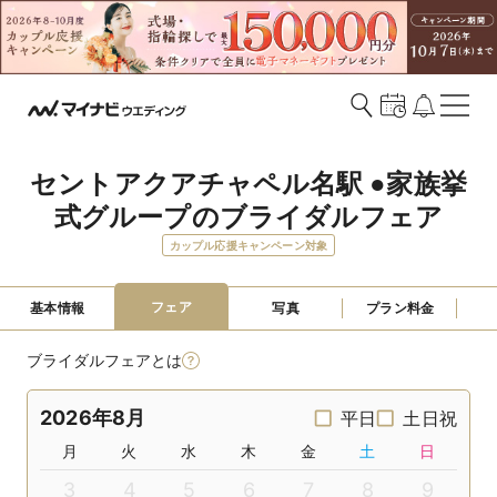
セントアクアチャペル名駅 ●家族挙
式グループのブライダルフェア
カップル応援キャンペーン対象
フェア
基本情報
写真
プラン料金
ブライダルフェアとは
2026年8月
平日
土日祝
月
火
水
木
金
土
日
3
4
5
6
7
8
9