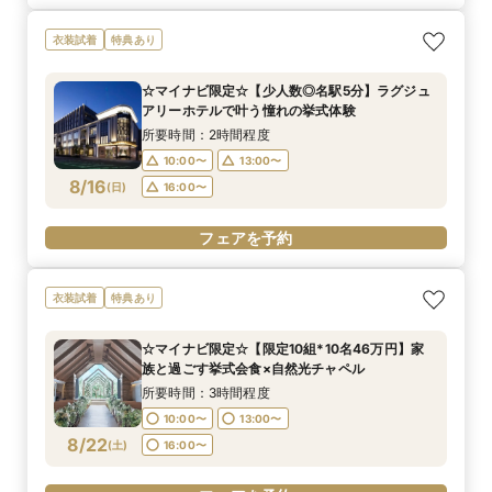
衣装試着
特典あり
☆マイナビ限定☆【少人数◎名駅5分】ラグジュ
アリーホテルで叶う憧れの挙式体験
所要時間：2時間程度
10:00〜
13:00〜
8/16
(
日
)
16:00〜
フェアを予約
衣装試着
特典あり
☆マイナビ限定☆【限定10組*10名46万円】家
族と過ごす挙式会食×自然光チャペル
所要時間：3時間程度
10:00〜
13:00〜
8/22
(
土
)
16:00〜