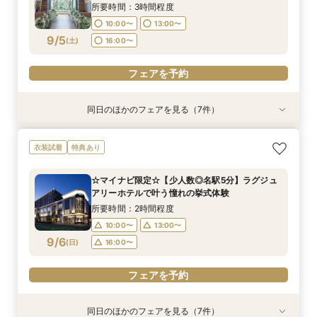
9/4
9/4
9/4
9/4
9/4
9/4
9/4
(
(
(
(
(
(
(
金
金
金
金
金
金
金
)
)
)
)
)
)
)
所要時間：3時間程度
10:00〜
13:00〜
フェアを予約
フェアを予約
フェアを予約
フェアを予約
フェアを予約
フェアを予約
フェアを予約
9/5
(
土
)
16:00〜
フェアを予約
同日のほかのフェアを見る（7件）
衣装試着
衣装試着
衣装試着
衣装試着
衣装試着
試食会
衣装試着
衣装試着
特典あり
特典あり
特典あり
特典あり
特典あり
特典あり
特典あり
【マイナビ限定】【パパママ応援！】マタニティ
【マイナビ限定】【挙式＋少人数会食検討の方必
【マイナビ限定】【3カ月以内で叶える高コスパ
【マイナビ限定】先輩花嫁大絶賛♪☆リゾート挙
【マイナビ限定】衣装サロン見学付き相談会♪ブ
◇豪華特典×2万円試食◇【10名46万円～】ラグ
【マイナビ限定】来館で10,000円・さらにご成
衣装試着
特典あり
婚＆パパ・ママ婚相談会
見！】アットホームパーティ
挙式】温もりチャペル×選べる会場
式後の帰国後パーティ－相談会☆
ランドドレスも！【衣装特典も】
ジュアリーホテルで叶う家族挙式
約で10,000円の電子マネープレゼントキャン
ペーン実施中！【家族挙式×有名ブランドホテ
所要時間：3時間程度
所要時間：3時間程度
所要時間：3時間程度
所要時間：3時間程度
所要時間：3時間程度
所要時間：3時間程度
☆マイナビ限定☆【少人数◎名駅5分】ラグジュ
ル】はじめて相談会【1日で完結】
所要時間：3時間程度
13:00〜
13:00〜
13:00〜
13:00〜
13:05〜
9:00〜
16:00〜
16:00〜
16:00〜
16:00〜
16:00〜
アリーホテルで叶う憧れの挙式体験
13:00〜
16:00〜
9/5
9/5
9/5
9/5
9/5
9/5
9/5
(
(
(
(
(
(
(
土
土
土
土
土
土
土
)
)
)
)
)
)
)
所要時間：2時間程度
10:00〜
13:00〜
フェアを予約
フェアを予約
フェアを予約
フェアを予約
フェアを予約
フェアを予約
フェアを予約
9/6
(
日
)
16:00〜
フェアを予約
同日のほかのフェアを見る（7件）
衣装試着
衣装試着
衣装試着
衣装試着
衣装試着
試食会
衣装試着
衣装試着
特典あり
特典あり
特典あり
特典あり
特典あり
特典あり
特典あり