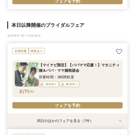
フェアを予約
本日以降開催のブライダルフェア
全61件中 1件〜20件表示
衣装試着
特典あり
【マイナビ限定】【パパママ応援！】マタニティ
婚＆パパ・ママ婚相談会
所要時間：3時間程度
13:05〜
16:00〜
8/11
(
火
)
フェアを予約
同日のほかのフェアを見る（7件）
衣装試着
衣装試着
衣装試着
衣装試着
衣装試着
試食会
衣装試着
衣装試着
特典あり
特典あり
特典あり
特典あり
特典あり
特典あり
特典あり