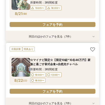
13:00〜
16:00〜
8/20
8/20
8/20
8/20
8/20
8/20
8/20
(
(
(
(
(
(
(
木
木
木
木
木
木
木
)
)
)
)
)
)
)
所要時間：3時間程度
13:05〜
16:00〜
フェアを予約
フェアを予約
フェアを予約
フェアを予約
フェアを予約
フェアを予約
フェアを予約
8/21
(
金
)
フェアを予約
同日のほかのフェアを見る（7件）
衣装試着
衣装試着
衣装試着
衣装試着
衣装試着
衣装試着
衣装試着
特典あり
特典あり
特典あり
特典あり
特典あり
特典あり
特典あり
＼マイナビ限定／【必要なものだけ】ぴったり見
【マイナビ限定】【挙式＋少人数会食検討の方必
【マイナビ限定】【3カ月以内で叶える高コスパ
【マイナビ限定】先輩花嫁大絶賛♪☆リゾート挙
【マイナビ限定】衣装サロン見学付き相談会♪ブ
【マイナビ限定】賢い結婚式を挙げよう☆平日挙
【マイナビ限定】来館で10,000円・さらにご成
衣装試着
特典あり
つかるお得プラン♪最大28万優待
見！】アットホームパーティ
挙式】温もりチャペル×選べる会場
式後の帰国後パーティ－相談会☆
ランドドレスも！【衣装特典も】
式がお得！
約で10,000円の電子マネープレゼントキャン
ペーン実施中！【家族挙式×有名ブランドホテ
所要時間：3時間程度
所要時間：3時間程度
所要時間：3時間程度
所要時間：3時間程度
所要時間：3時間程度
所要時間：3時間程度
☆マイナビ限定☆【限定10組*10名46万円】家
ル】はじめて相談会【1日で完結】
所要時間：3時間程度
13:00〜
13:00〜
13:00〜
13:00〜
13:00〜
13:00〜
16:00〜
16:00〜
16:00〜
16:00〜
16:00〜
16:00〜
族と過ごす挙式会食×自然光チャペル
13:00〜
16:00〜
8/21
8/21
8/21
8/21
8/21
8/21
8/21
(
(
(
(
(
(
(
金
金
金
金
金
金
金
)
)
)
)
)
)
)
所要時間：3時間程度
10:00〜
13:00〜
フェアを予約
フェアを予約
フェアを予約
フェアを予約
フェアを予約
フェアを予約
フェアを予約
8/22
(
土
)
16:00〜
フェアを予約
同日のほかのフェアを見る（7件）
衣装試着
衣装試着
衣装試着
衣装試着
衣装試着
試食会
衣装試着
衣装試着
特典あり
特典あり
特典あり
特典あり
特典あり
特典あり
特典あり