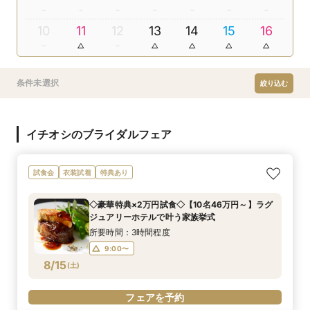
10
11
12
13
14
15
16
条件未選択
絞り込む
イチオシのブライダルフェア
試食会
衣装試着
特典あり
◇豪華特典×2万円試食◇【10名46万円～】ラグ
ジュアリーホテルで叶う家族挙式
所要時間：3時間程度
9:00〜
8/15
(
土
)
フェアを予約