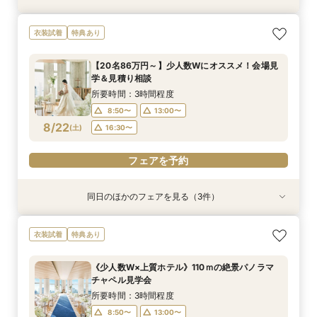
《オンライン相談会》スマホで参加OK◎見積り×
【平日限定】ゆったり全館見学&ご相談フェア＼
スマホ・PCで叶うオンライン相談会！少人数W
衣装試着
特典あり
特典付き
限定特典付き／
のご相談も大歓迎
所要時間：1時間程度
所要時間：3時間程度
所要時間：1時間30分程度
【20名86万円～】少人数Wにオススメ！会場見
18:00〜
12:00〜
12:00〜
19:00〜
16:00〜
16:00〜
学＆見積り相談
8/21
8/21
8/21
(
(
(
金
金
金
)
)
)
所要時間：3時間程度
8:50〜
13:00〜
フェアを予約
フェアを予約
フェアを予約
8/22
(
土
)
16:30〜
フェアを予約
同日のほかのフェアを見る（3件）
衣装試着
衣装試着
特典あり
特典あり
特典あり
《少人数W×上質ホテル》110ｍの絶景パノラマ
【BIGフェア】駅直結×高層階チャペル＼最大30
スマホ・PCで叶うオンライン相談会！少人数W
衣装試着
特典あり
チャペル見学会
万祝日特典／
のご相談も大歓迎
所要時間：3時間程度
所要時間：3時間程度
所要時間：1時間30分程度
《少人数W×上質ホテル》110ｍの絶景パノラマ
9:00〜
9:00〜
8:50〜
13:00〜
13:00〜
13:00〜
チャペル見学会
8/22
8/22
8/22
(
(
(
土
土
土
)
)
)
16:30〜
16:30〜
16:30〜
所要時間：3時間程度
8:50〜
13:00〜