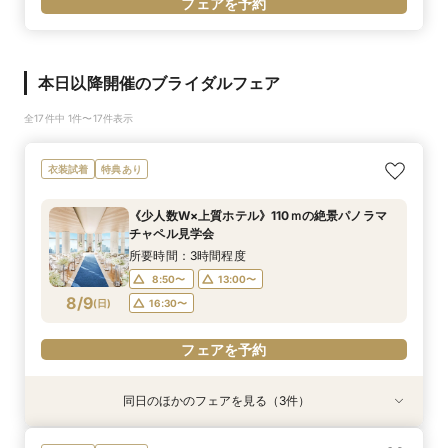
フェアを予約
本日以降開催のブライダルフェア
全17件中 1件〜17件表示
衣装試着
特典あり
《少人数W×上質ホテル》110ｍの絶景パノラマ
チャペル見学会
所要時間：3時間程度
8:50〜
13:00〜
8/9
(
日
)
16:30〜
フェアを予約
同日のほかのフェアを見る（3件）
衣装試着
衣装試着
特典あり
特典あり
特典あり