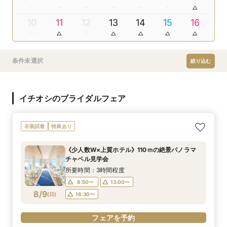
10
11
12
13
14
15
16
条件未選択
絞り込む
イチオシのブライダルフェア
衣装試着
特典あり
《少人数W×上質ホテル》110ｍの絶景パノラマ
チャペル見学会
所要時間：3時間程度
8:50〜
13:00〜
8/9
(
日
)
16:30〜
フェアを予約