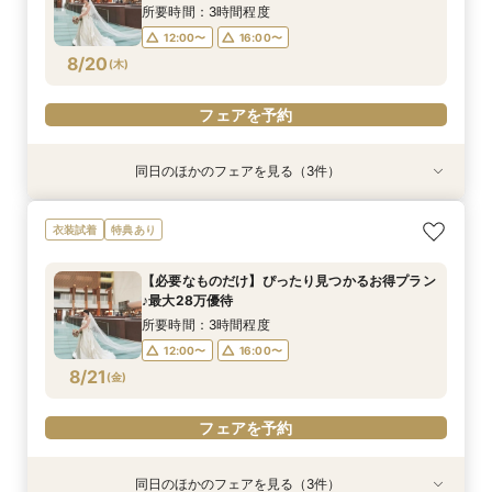
8/19
8/19
8/19
(
(
(
水
水
水
)
)
)
所要時間：3時間程度
12:00〜
16:00〜
フェアを予約
フェアを予約
フェアを予約
8/20
(
木
)
フェアを予約
同日のほかのフェアを見る（3件）
特典あり
衣装試着
特典あり
特典あり
《オンライン相談会》スマホで参加OK◎見積り×
【平日限定】ゆったり全館見学&ご相談フェア＼
スマホ・PCで叶うオンライン相談会！少人数W
衣装試着
特典あり
特典付き
限定特典付き／
のご相談も大歓迎
所要時間：1時間程度
所要時間：3時間程度
所要時間：1時間30分程度
【必要なものだけ】ぴったり見つかるお得プラン
18:00〜
12:00〜
12:00〜
19:00〜
16:00〜
16:00〜
♪最大28万優待
8/20
8/20
8/20
(
(
(
木
木
木
)
)
)
所要時間：3時間程度
12:00〜
16:00〜
フェアを予約
フェアを予約
フェアを予約
8/21
(
金
)
フェアを予約
同日のほかのフェアを見る（3件）
特典あり
衣装試着
特典あり
特典あり