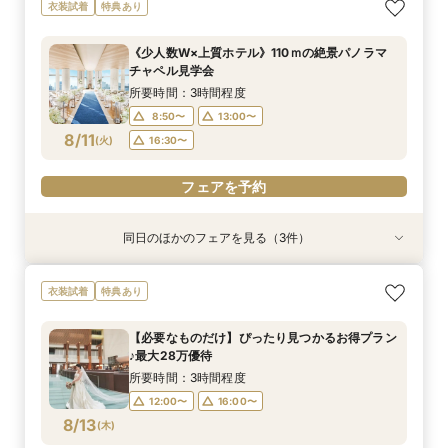
【20名86万円～】少人数Wにオススメ！会場見
【BIGフェア】駅直結×高層階チャペル＼最大30
スマホ・PCで叶うオンライン相談会！少人数W
衣装試着
特典あり
学＆見積り相談
万祝日特典／
のご相談も大歓迎
所要時間：3時間程度
所要時間：3時間程度
所要時間：1時間30分程度
《少人数W×上質ホテル》110ｍの絶景パノラマ
9:00〜
9:00〜
8:50〜
13:00〜
13:00〜
13:00〜
チャペル見学会
8/9
8/9
8/9
(
(
(
日
日
日
)
)
)
16:30〜
16:30〜
16:30〜
所要時間：3時間程度
8:50〜
13:00〜
フェアを予約
フェアを予約
フェアを予約
8/11
(
火
)
16:30〜
フェアを予約
同日のほかのフェアを見る（3件）
衣装試着
衣装試着
特典あり
特典あり
特典あり
【20名86万円～】少人数Wにオススメ！会場見
【BIGフェア】駅直結×高層階チャペル＼最大30
スマホ・PCで叶うオンライン相談会！少人数W
衣装試着
特典あり
学＆見積り相談
万祝日特典／
のご相談も大歓迎
所要時間：3時間程度
所要時間：3時間程度
所要時間：1時間30分程度
【必要なものだけ】ぴったり見つかるお得プラン
9:00〜
9:00〜
8:50〜
13:00〜
13:00〜
13:00〜
♪最大28万優待
8/11
8/11
8/11
(
(
(
火
火
火
)
)
)
16:30〜
16:30〜
16:30〜
所要時間：3時間程度
12:00〜
16:00〜
フェアを予約
フェアを予約
フェアを予約
8/13
(
木
)