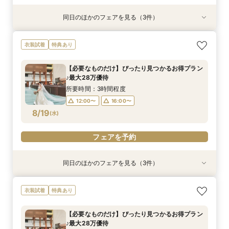
同日のほかのフェアを見る（3件）
衣装試着
衣装試着
特典あり
特典あり
特典あり
《少人数W×上質ホテル》110ｍの絶景パノラマ
【BIGフェア】駅直結×高層階チャペル＼最大30
スマホ・PCで叶うオンライン相談会！少人数W
衣装試着
特典あり
チャペル見学会
万祝日特典／
のご相談も大歓迎
所要時間：3時間程度
所要時間：3時間程度
所要時間：1時間30分程度
【必要なものだけ】ぴったり見つかるお得プラン
9:00〜
9:00〜
8:50〜
13:00〜
13:00〜
13:00〜
♪最大28万優待
8/16
8/16
8/16
(
(
(
日
日
日
)
)
)
16:30〜
16:30〜
16:30〜
所要時間：3時間程度
12:00〜
16:00〜
フェアを予約
フェアを予約
フェアを予約
8/19
(
水
)
フェアを予約
同日のほかのフェアを見る（3件）
特典あり
衣装試着
特典あり
特典あり
《オンライン相談会》スマホで参加OK◎見積り×
【平日限定】ゆったり全館見学&ご相談フェア＼
スマホ・PCで叶うオンライン相談会！少人数W
衣装試着
特典あり
特典付き
限定特典付き／
のご相談も大歓迎
所要時間：1時間程度
所要時間：3時間程度
所要時間：1時間30分程度
【必要なものだけ】ぴったり見つかるお得プラン
18:00〜
12:00〜
12:00〜
19:00〜
16:00〜
16:00〜
♪最大28万優待