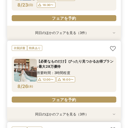
フェアを予約
フェアを予約
フェアを予約
8/23
(
日
)
16:30〜
フェアを予約
同日のほかのフェアを見る（3件）
衣装試着
衣装試着
特典あり
特典あり
特典あり
【20名86万円～】少人数Wにオススメ！会場見
【BIGフェア】駅直結×高層階チャペル＼最大30
スマホ・PCで叶うオンライン相談会！少人数W
衣装試着
特典あり
学＆見積り相談
万祝日特典／
のご相談も大歓迎
所要時間：3時間程度
所要時間：3時間程度
所要時間：1時間30分程度
【必要なものだけ】ぴったり見つかるお得プラン
9:00〜
9:00〜
8:50〜
13:00〜
13:00〜
13:00〜
♪最大28万優待
8/23
8/23
8/23
(
(
(
日
日
日
)
)
)
16:30〜
16:30〜
16:30〜
所要時間：3時間程度
12:00〜
16:00〜
フェアを予約
フェアを予約
フェアを予約
8/26
(
水
)
フェアを予約
同日のほかのフェアを見る（3件）
特典あり
衣装試着
特典あり
特典あり