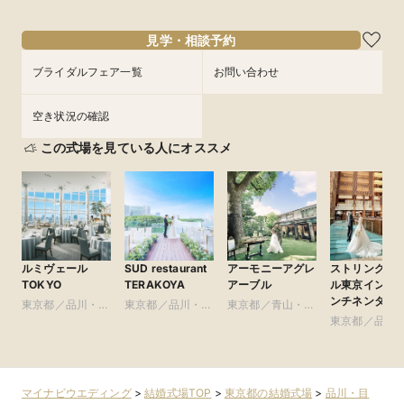
見学・相談予約
ブライダルフェア一覧
お問い合わせ
空き状況の確認
この式場を見ている人にオススメ
ルミヴェール
SUD restaurant
アーモニーアグレ
ストリングス
TOKYO
TERAKOYA
アーブル
ル東京インタ
ンチネンタル
東京都／品川・目
東京都／品川・目
東京都／青山・表
黒・浜松町・世田
黒・浜松町・世田
参道・渋谷・原宿
東京都／品川
谷
谷
黒・浜松町・
谷
マイナビウエディング
>
結婚式場TOP
>
東京都の結婚式場
>
品川・目