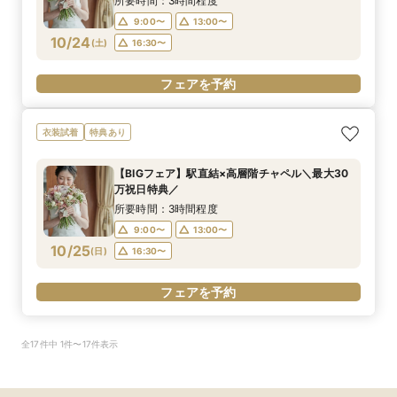
所要時間：3時間程度
9:00〜
13:00〜
10/24
(
土
)
16:30〜
フェアを予約
衣装試着
特典あり
【BIGフェア】駅直結×高層階チャペル＼最大30
万祝日特典／
所要時間：3時間程度
9:00〜
13:00〜
10/25
(
日
)
16:30〜
フェアを予約
全17件中 1件〜17件表示