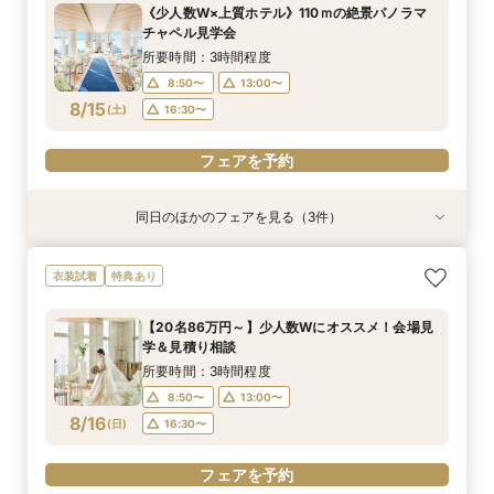
所要時間：1時間程度
所要時間：3時間程度
所要時間：1時間30分程度
《少人数W×上質ホテル》110ｍの絶景パノラマ
18:00〜
12:00〜
12:00〜
19:00〜
16:00〜
16:00〜
チャペル見学会
8/14
8/14
8/14
(
(
(
金
金
金
)
)
)
所要時間：3時間程度
8:50〜
13:00〜
フェアを予約
フェアを予約
フェアを予約
8/15
(
土
)
16:30〜
フェアを予約
同日のほかのフェアを見る（3件）
衣装試着
衣装試着
特典あり
特典あり
特典あり
【20名86万円～】少人数Wにオススメ！会場見
【BIGフェア】駅直結×高層階チャペル＼最大30
スマホ・PCで叶うオンライン相談会！少人数W
衣装試着
特典あり
学＆見積り相談
万祝日特典／
のご相談も大歓迎
所要時間：3時間程度
所要時間：3時間程度
所要時間：1時間30分程度
【20名86万円～】少人数Wにオススメ！会場見
9:00〜
9:00〜
8:50〜
13:00〜
13:00〜
13:00〜
学＆見積り相談
8/15
8/15
8/15
(
(
(
土
土
土
)
)
)
16:30〜
16:30〜
16:30〜
所要時間：3時間程度
8:50〜
13:00〜
フェアを予約
フェアを予約
フェアを予約
8/16
(
日
)
16:30〜
フェアを予約