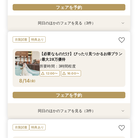
フェアを予約
同日のほかのフェアを見る（3件）
特典あり
衣装試着
特典あり
特典あり
《オンライン相談会》スマホで参加OK◎見積り×
【平日限定】ゆったり全館見学&ご相談フェア＼
スマホ・PCで叶うオンライン相談会！少人数W
衣装試着
特典あり
特典付き
限定特典付き／
のご相談も大歓迎
所要時間：1時間程度
所要時間：3時間程度
所要時間：1時間30分程度
【必要なものだけ】ぴったり見つかるお得プラン
18:00〜
12:00〜
12:00〜
19:00〜
16:00〜
16:00〜
♪最大28万優待
8/13
8/13
8/13
(
(
(
木
木
木
)
)
)
所要時間：3時間程度
12:00〜
16:00〜
フェアを予約
フェアを予約
フェアを予約
8/14
(
金
)
フェアを予約
同日のほかのフェアを見る（3件）
特典あり
衣装試着
特典あり
特典あり
《オンライン相談会》スマホで参加OK◎見積り×
【平日限定】ゆったり全館見学&ご相談フェア＼
スマホ・PCで叶うオンライン相談会！少人数W
衣装試着
特典あり
特典付き
限定特典付き／
のご相談も大歓迎