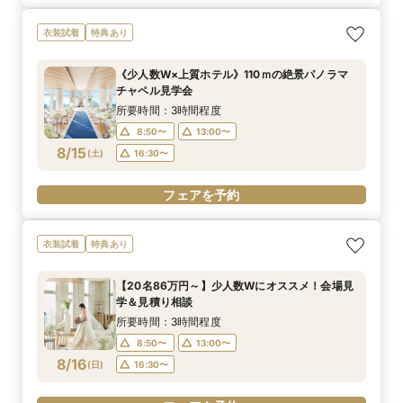
衣装試着
特典あり
《少人数W×上質ホテル》110ｍの絶景パノラマ
チャペル見学会
所要時間：3時間程度
8:50〜
13:00〜
8/15
(
土
)
16:30〜
フェアを予約
衣装試着
特典あり
【20名86万円～】少人数Wにオススメ！会場見
学＆見積り相談
所要時間：3時間程度
8:50〜
13:00〜
8/16
(
日
)
16:30〜