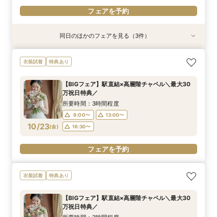
フェアを予約
同日のほかのフェアを見る（3件）
特典あり
衣装試着
特典あり
特典あり
《オンライン相談会》スマホで参加OK◎見積り×
【平日限定】ゆったり全館見学&ご相談フェア＼
スマホ・PCで叶うオンライン相談会！少人数W
衣装試着
特典あり
特典付き
限定特典付き／
のご相談も大歓迎
所要時間：1時間程度
所要時間：3時間程度
所要時間：1時間30分程度
【BIGフェア】駅直結×高層階チャペル＼最大30
18:00〜
12:00〜
12:00〜
19:00〜
16:00〜
16:00〜
万祝日特典／
8/28
8/28
8/28
(
(
(
金
金
金
)
)
)
所要時間：3時間程度
9:00〜
13:00〜
フェアを予約
フェアを予約
フェアを予約
10/23
(
金
)
16:30〜
フェアを予約
衣装試着
特典あり
【BIGフェア】駅直結×高層階チャペル＼最大30
万祝日特典／