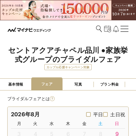
セントアクアチャペル品川 ●家族挙
式グループのブライダルフェア
カップル応援キャンペーン対象
フェア
基本情報
写真
プラン料金
ブライダルフェアとは
2026年8月
平日
土日祝
月
火
水
木
金
土
日
3
4
5
6
7
8
9