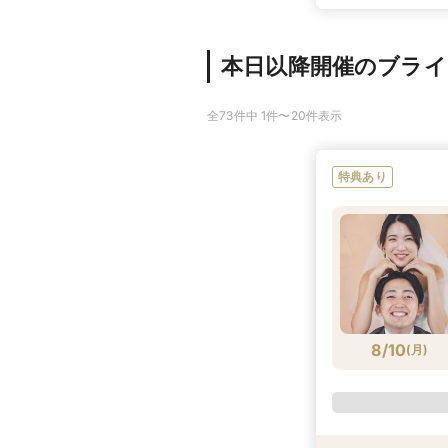
本日以降開催のブラ
全73件中 1件〜20件表示
特典あり
8/10
(
月
)