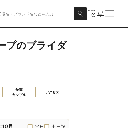
ループのブライダ
先輩

アクセス
カップル
年10月
平日
土日祝