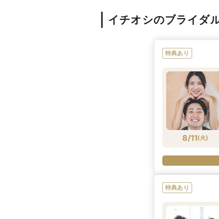
イチオシのブライダ
特典あり
8/11
(
火
)
特典あり