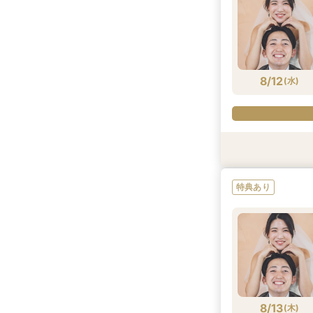
8/11
8/11
(
(
火
火
)
)
8/12
(
水
)
特典あり
特典あり
特典あり
8/12
8/12
(
(
水
水
)
)
8/13
(
木
)