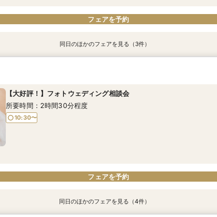
フェアを予約
同日のほかのフェアを見る（3件）
【ママ・パパ応援☆】ファミリーウエディング相談会
【平日限定！】平日ゆっくり相談＆見学フェア
【ゲスト満足度UP！】結婚式相談会
所要時間：2時間30分程度
所要時間：2時間30分程度
所要時間：2時間30分程度
【大好評！】フォトウェディング相談会
10:30〜
10:30〜
10:30〜
所要時間：2時間30分程度
10:30〜
フェアを予約
フェアを予約
フェアを予約
フェアを予約
同日のほかのフェアを見る（4件）