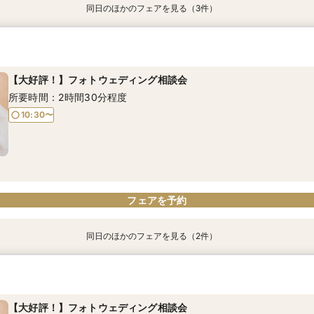
同日のほかのフェアを見る（3件）
【ママ・パパ応援☆】ファミリーウエディング相談会
【憧れのリゾート】OKINAWA WEDDING♪
【憧れのリゾート】HAWAII WEDDING♪
所要時間：2時間30分程度
所要時間：1時間30分程度
所要時間：1時間30分程度
【大好評！】フォトウェディング相談会
10:30〜
10:30〜
10:30〜
所要時間：2時間30分程度
10:30〜
電話予約のみ
電話予約のみ
電話予約のみ
フェアを予約
同日のほかのフェアを見る（2件）
【ママ・パパ応援☆】ファミリーウエディング相談会
【本格的な大聖堂を見学】光が包む挙式体験
所要時間：2時間30分程度
所要時間：2時間30分程度
【大好評！】フォトウェディング相談会
10:30〜
10:30〜