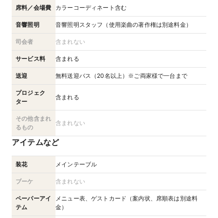
席料／会場費
カラーコーディネート含む
音響照明
音響照明スタッフ（使用楽曲の著作権は別途料金）
司会者
含まれない
サービス料
含まれる
送迎
無料送迎バス（20名以上）※ご両家様で一台まで
プロジェク
含まれる
ター
その他含まれ
含まれない
るもの
アイテムなど
装花
メインテーブル
ブーケ
含まれない
ペーパーアイ
メニュー表、ゲストカード（案内状、席順表は別途料
テム
金）