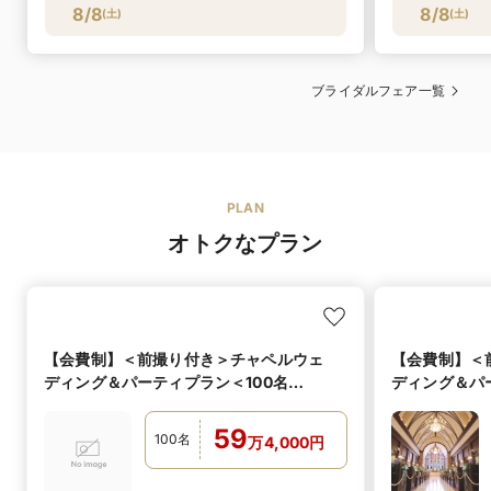
8/8
8/8
(
土
)
(
土
)
ブライダルフェア一覧
PLAN
オトクなプラン
【会費制】＜前撮り付き＞チャペルウェ
【会費制】＜
ディング＆パーティプラン＜100名
ディング＆パー
594,000円＞【特典付】
円＞【特典付
59
100
名
万
4,000
円