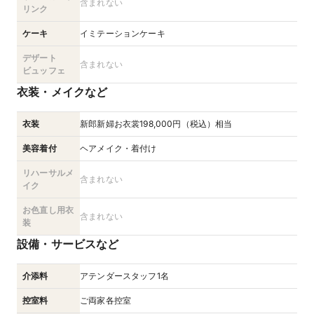
含まれない
リンク
ケーキ
イミテーションケーキ
デザート
含まれない
ビュッフェ
衣装・メイクなど
衣装
新郎新婦お衣裳198,000円（税込）相当
美容着付
ヘアメイク・着付け
リハーサルメ
含まれない
イク
お色直し用衣
含まれない
装
設備・サービスなど
介添料
アテンダースタッフ1名
控室料
ご両家各控室