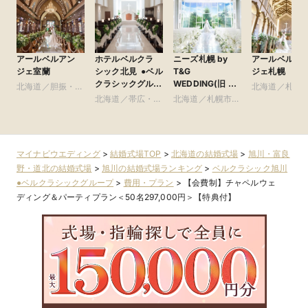
アールベルアン
ホテルベルクラ
ニーズ札幌 by
アールベルア
ジェ室蘭
シック北見 ●ベル
T&G
ジェ札幌
クラシックグルー
WEDDING(旧 ヒ
北海道／胆振・日
北海道／札幌
プ
ルサイドクラブ迎
高・千歳・道央
北海道／帯広・釧
北海道／札幌市・
札幌近郊
賓館 札幌)
路・北見・道東
札幌近郊
マイナビウエディング
>
結婚式場TOP
>
北海道の結婚式場
>
旭川・富良
野・道北の結婚式場
>
旭川の結婚式場ランキング
>
ベルクラシック旭川
●ベルクラシックグループ
>
費用・プラン
>
【会費制】チャペルウェ
ディング＆パーティプラン＜50名297,000円＞【特典付】