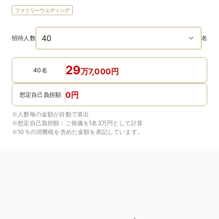
ファミリーウエディング
招待人数
名
29
40名
万
7,000
円
0
円
想定自己負担額
※人数毎の金額が自動で算出
※想定自己負担額：
ご祝儀を1名3万円
として計算
※10％の消費税を含めた金額を表記しています。