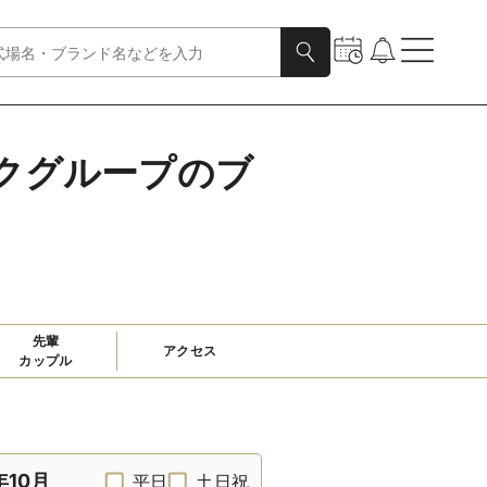
ックグループのブ
先輩

アクセス
カップル
年10月
平日
土日祝