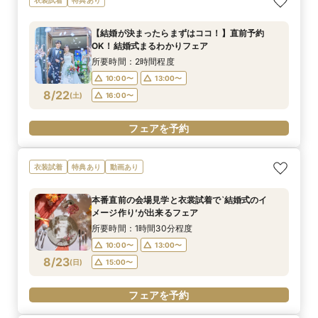
【結婚が決まったらまずはココ！】直前予約
OK！結婚式まるわかりフェア
所要時間：2時間程度
10:00〜
13:00〜
8/22
(
土
)
16:00〜
フェアを予約
衣装試着
特典あり
動画あり
本番直前の会場見学と衣裳試着で`結婚式のイ
メージ作り’が出来るフェア
所要時間：1時間30分程度
10:00〜
13:00〜
8/23
(
日
)
15:00〜
フェアを予約