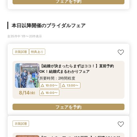
フェアを予約
本日以降開催のブライダルフェア
全35件中 1件〜20件表示
衣装試着
特典あり
【結婚が決まったらまずはココ！】直前予約
OK！結婚式まるわかりフェア
所要時間：2時間程度
10:00〜
13:00〜
8/14
(
金
)
16:00〜
フェアを予約
衣装試着