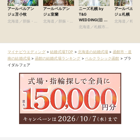
アールベルアン
アールベルアン
ニーズ札幌 by
アールベルア
ジェ苫小牧
ジェ室蘭
T&G
ジェ札幌
WEDDING(旧 ヒ
北海道／胆振・日
北海道／胆振・日
北海道／札幌
ルサイドクラブ迎
高・千歳・道央
高・千歳・道央
北海道／札幌市・
札幌近郊
賓館 札幌)
札幌近郊
マイナビウエディング
>
結婚式場TOP
>
北海道の結婚式場
>
函館市・道
南の結婚式場
>
函館の結婚式場ランキング
>
ベルクラシック函館
>
ブラ
イダルフェア