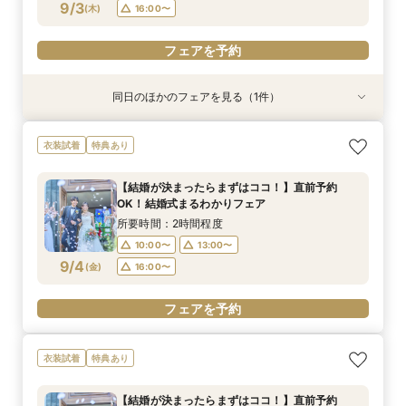
9/3
(
木
)
16:00〜
フェアを予約
同日のほかのフェアを見る（1件）
衣装試着
特典あり
【パパママ・おめでた婚必見】キッズスペース完
衣装試着
特典あり
備！不安解消！徹底サポート相談会
所要時間：2時間30分程度
【結婚が決まったらまずはココ！】直前予約
10:00〜
13:00〜
OK！結婚式まるわかりフェア
9/3
(
木
)
16:00〜
所要時間：2時間程度
10:00〜
13:00〜
フェアを予約
9/4
(
金
)
16:00〜
フェアを予約
衣装試着
特典あり
【結婚が決まったらまずはココ！】直前予約