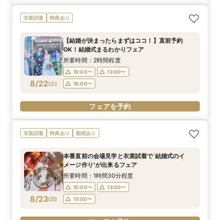
衣装試着
特典あり
【結婚が決まったらまずはココ！】直前予約
OK！結婚式まるわかりフェア
所要時間：2時間程度
10:00〜
13:00〜
8/22
(
土
)
16:00〜
フェアを予約
衣装試着
特典あり
動画あり
本番直前の会場見学と衣裳試着で`結婚式のイ
メージ作り’が出来るフェア
所要時間：1時間30分程度
10:00〜
13:00〜
8/23
(
日
)
15:00〜