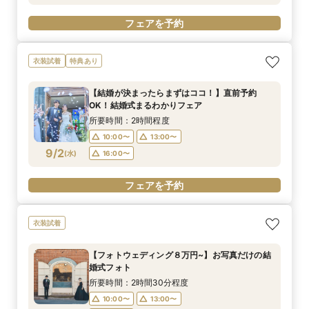
フェアを予約
衣装試着
特典あり
【結婚が決まったらまずはココ！】直前予約
OK！結婚式まるわかりフェア
所要時間：2時間程度
10:00〜
13:00〜
9/2
(
水
)
16:00〜
フェアを予約
衣装試着
【フォトウェディング８万円~】お写真だけの結
婚式フォト
所要時間：2時間30分程度
10:00〜
13:00〜