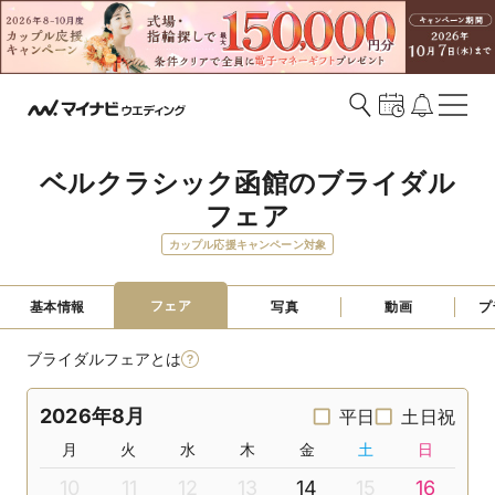
ベルクラシック函館のブライダル
フェア
カップル応援キャンペーン対象
フェア
基本情報
写真
動画
プ
ブライダルフェアとは
2026年8月
平日
土日祝
月
火
水
木
金
土
日
10
11
12
13
14
15
16