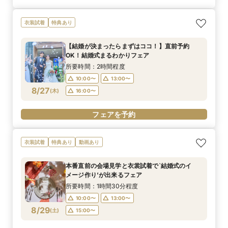
衣装試着
特典あり
【結婚が決まったらまずはココ！】直前予約
OK！結婚式まるわかりフェア
所要時間：2時間程度
10:00〜
13:00〜
8/27
(
木
)
16:00〜
フェアを予約
衣装試着
特典あり
動画あり
本番直前の会場見学と衣裳試着で`結婚式のイ
メージ作り’が出来るフェア
所要時間：1時間30分程度
10:00〜
13:00〜
8/29
(
土
)
15:00〜