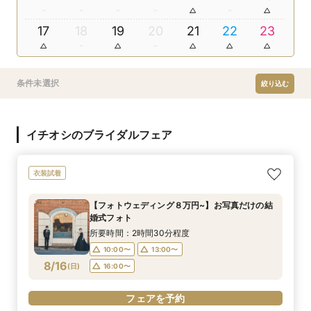
17
18
19
20
21
22
23
条件未選択
絞り込む
イチオシのブライダルフェア
衣装試着
【フォトウェディング８万円~】お写真だけの結
婚式フォト
所要時間：2時間30分程度
10:00〜
13:00〜
8/16
(
日
)
16:00〜
フェアを予約