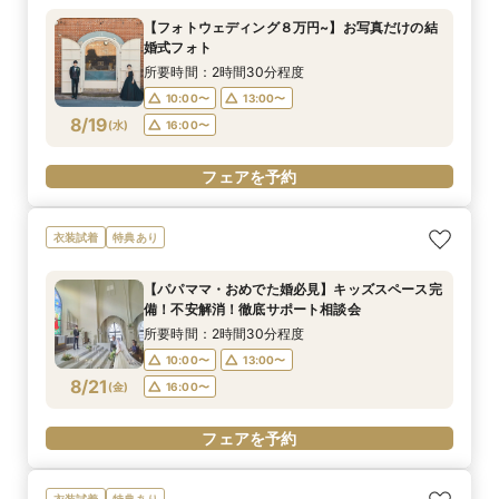
【フォトウェディング８万円~】お写真だけの結
婚式フォト
所要時間：2時間30分程度
10:00〜
13:00〜
8/19
(
水
)
16:00〜
フェアを予約
衣装試着
特典あり
【パパママ・おめでた婚必見】キッズスペース完
備！不安解消！徹底サポート相談会
所要時間：2時間30分程度
10:00〜
13:00〜
8/21
(
金
)
16:00〜
フェアを予約
衣装試着
特典あり