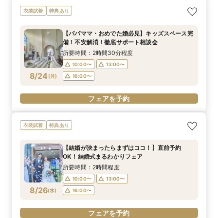
衣装試着
特典あり
【パパママ・おめでた婚必見】キッズスペース完
備！不安解消！徹底サポート相談会
所要時間：2時間30分程度
10:00〜
13:00〜
8/24
(
月
)
16:00〜
フェアを予約
衣装試着
特典あり
【結婚が決まったらまずはココ！】直前予約
OK！結婚式まるわかりフェア
所要時間：2時間程度
10:00〜
13:00〜
8/26
(
水
)
16:00〜
フェアを予約