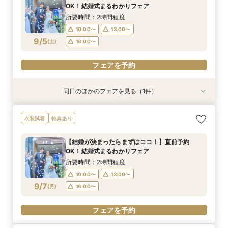
OK！結婚式まるわかりフェア
所要時間：2時間程度
10:00〜
13:00〜
9/5
(
土
)
16:00〜
フェアを予約
同日のほかのフェアを見る（1件）
衣装試着
特典あり
【パパママ・おめでた婚必見】キッズスペース完
衣装試着
特典あり
備！不安解消！徹底サポート相談会
所要時間：2時間30分程度
【結婚が決まったらまずはココ！】直前予約
10:00〜
13:00〜
OK！結婚式まるわかりフェア
9/5
(
土
)
16:00〜
所要時間：2時間程度
10:00〜
13:00〜
フェアを予約
9/7
(
月
)
16:00〜
フェアを予約