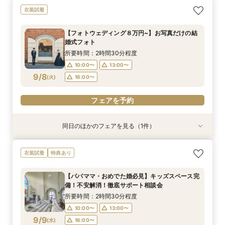
衣装試着
【フォトウェディング８万円~】お写真だけの結
婚式フォト
所要時間：2時間30分程度
10:00〜
13:00〜
9/8
(
火
)
16:00〜
フェアを予約
同日のほかのフェアを見る（1件）
衣装試着
特典あり
【結婚が決まったらまずはココ！】直前予約
衣装試着
特典あり
OK！結婚式まるわかりフェア
所要時間：2時間程度
【パパママ・おめでた婚必見】キッズスペース完
10:00〜
13:00〜
備！不安解消！徹底サポート相談会
9/8
(
火
)
16:00〜
所要時間：2時間30分程度
10:00〜
13:00〜
フェアを予約
9/9
(
水
)
16:00〜