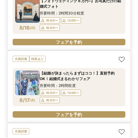
【フォトウェディング８万円~】お写真だけの結
婚式フォト
所要時間：2時間30分程度
10:00〜
13:00〜
8/16
(
日
)
16:00〜
フェアを予約
衣装試着
特典あり
【結婚が決まったらまずはココ！】直前予約
OK！結婚式まるわかりフェア
所要時間：2時間程度
10:00〜
13:00〜
8/17
(
月
)
16:00〜
フェアを予約
衣装試着