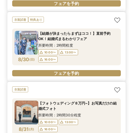
フェアを予約
衣装試着
特典あり
【結婚が決まったらまずはココ！】直前予約
OK！結婚式まるわかりフェア
所要時間：2時間程度
10:00〜
13:00〜
8/30
(
日
)
16:00〜
フェアを予約
衣装試着
【フォトウェディング８万円~】お写真だけの結
婚式フォト
所要時間：2時間30分程度
10:00〜
13:00〜
8/31
(
月
)
16:00〜