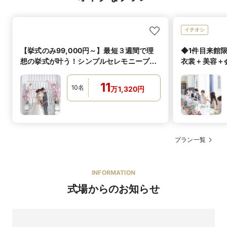
イチオシ
【挙式のみ99,000円～】最短３週間で理
◆1件目来館限
想の挙式が叶う！シンプルセレモニープラ
衣裳＋美容＋
ン
クプラン
11
10
名
万
1,320
円
プラン一覧
INFORMATION
式場からのお知らせ