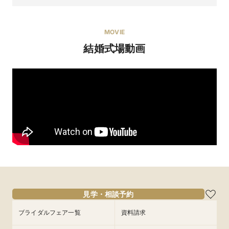
MOVIE
結婚式場動画
【挙式が99,000円～】東京駅徒歩5分！《低価格×シ
ンプル》アットホームな少人数ウエディングを叶えよ
う。
【選ばれる4つのポイント】

1．「天井高7m×フラワーバージンロード」や、エリアでも珍し
い「対面式」など、テイストが異なる2つのチャペルに一目惚れ
見学・相談予約
する花嫁も続出。

2．東京駅徒歩5分、遠方ゲストも便利なアクセス。

ブライダルフェア一覧
資料請求
3．挙式・衣裳・ヘアメイクなど挙式に必要なアイテムが含まれ
て99,000円～。さらにご会食もセットで6名225,247円～
