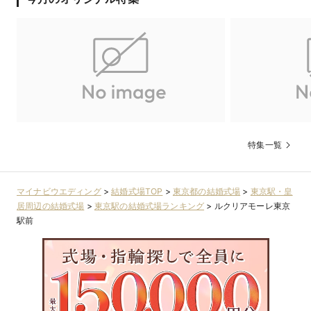
す。
特集一覧
マイナビウエディング
>
結婚式場TOP
>
東京都の結婚式場
>
東京駅・皇
【少人数ウエディング*専門スタッフ常駐】
居周辺の結婚式場
>
東京駅の結婚式場ランキング
>
ルクリアモーレ東京
「大好きな両親に感謝を伝えたい」そんなおふたりへ。上質な
駅前
空間で、大切な人たちだけで。あたたかくリラックスして過ご
せるシンプルな結婚式が叶います。