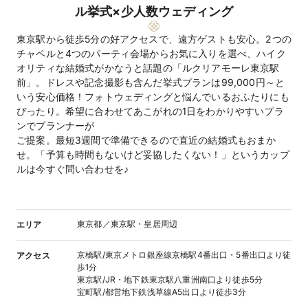
ル挙式×少人数ウェディング
東京駅から徒歩5分の好アクセスで、遠方ゲストも安心。2つの
チャペルと4つのパーティ会場からお気に入りを選べ、ハイク
オリティな結婚式がかなうと話題の「ルクリアモーレ東京駅
前」。ドレスや記念撮影も含んだ挙式プランは99,000円～と
いう安心価格！フォトウェディングと悩んでいるおふたりにも
ぴったり。希望に合わせてあこがれの1日をわかりやすいプラ
ンでプランナーが
ご提案。最短3週間で準備できるので直近の結婚式もおまか
せ。「予算も時間もないけど妥協したくない！」というカップ
ルは今すぐ問い合わせを♪
東京都／東京駅・皇居周辺
エリア
京橋駅/東京メトロ銀座線京橋駅4番出口・5番出口より徒
アクセス
歩1分
東京駅/JR・地下鉄東京駅八重洲南口より徒歩5分
宝町駅/都営地下鉄浅草線A5出口より徒歩3分