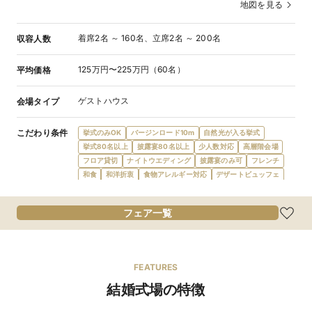
地図を見る
着席2名 ～ 160名、立席2名 ～ 200名
収容人数
125万円〜225万円（60名）
平均価格
ゲストハウス
会場タイプ
こだわり条件
挙式のみOK
バージンロード10m
自然光が入る挙式
挙式80名以上
披露宴80名以上
少人数対応
高層階会場
フロア貸切
ナイトウエディング
披露宴のみ可
フレンチ
和食
和洋折衷
食物アレルギー対応
デザートビュッフェ
プロジェクターあり
新郎新婦控室あり
親族控室あり
ゲスト控室あり
バリアフリー対応
新郎新婦衣装充実
フェア一覧
親族ゲスト衣装レンタル
親族着付あり
カード払い可
ローン利用可
駅徒歩5分
空港アクセス至便
新幹線停車駅
インターチェンジ5km圏内
FEATURES
ファミリーウェ
オムツ替えスペース
ベビーベッド
離乳食持込可
結婚式場の特徴
ディング