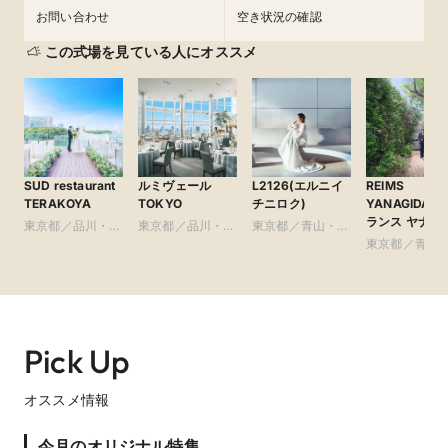
4．美容や装花等を自社で行っており、最短1か月・最小限のお
お問い合わせ
空き状況の確認
打合せで 効率よく質の高いウエディングが叶います。

この式場を見ている人にオススメ
SUD restaurant
ルミヴェール
L2126(エルニイ
REIMS
TERAKOYA
TOKYO
チニロク)
YANAGIDAT
ランス ヤナギ
東京都／品川・目
東京都／品川・目
東京都／青山・表
テ）
黒・浜松町・世田
黒・浜松町・世田
参道・渋谷・原宿
東京都／青山
谷
谷
参道・渋谷・
【結婚準備が自宅出来ちゃう】オンライン打合せで最
Pick Up
短3週間で準備可能！
■最短3週間で挙式可能

結婚式当日まで最短で3週間、お打ち合わせは最小限でオンライ
オススメ情報
ンで可能、お電話・メールでのサポートも充実、とシンプル&ス
マートで分かりやすいながらも質の高いウエディングが叶いま
今月のオリジナル特集