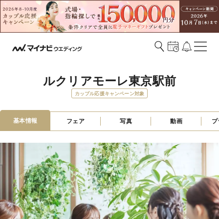
ルクリアモーレ東京駅前
カップル応援キャンペーン対象
基本情報
フェア
写真
動画
プ