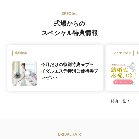
和とフレンチが調和した「ヌーベル キュイジーヌ
ジャポネ」
SPECIAL
オリジナルブランド
式場からの
スペシャル特典情報
提携ドレスショップ：
ブランド名
FOUR SIS & Co.（フォーシス アンド カンパニー）
上質な衣装を取り揃えたドレスショップならではの高品
特徴
成約特典
マイナビ限定
来
質で豊富なラインナップから運命の一着を
今月だけの特別特典★ブラ
イダルエステ特別ご優待券プ
レゼント
特典一覧
人気コース 福壽～Fukuju～
イチオシメ
【牛もも肉のロティと頬肉の煮込み 八丁味噌のソース
ニュー
ヴァンルージュ】牛肉の二つの部位を異なる調理方法で
組み合わせた一皿。大豆と塩だけで長期熟成された八丁
味噌のまろやかなうまみが引き立ちます。
BRIDAL FAIR