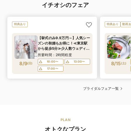
イチオシのフェア
フランス料理
料理の種類
11,000円〜
料理料金
旬の食材を使った目にも楽しめる鮮やかなフレンチフル
特典あり
特典あり
動画
コース。ゲストが気兼ねなく過ごせるよう全てのお客様
にお箸を用意させていただきます。隣接キッチンから繰
【挙式のみ9.9万円～】人気シー
り出される出来たてのお料理を堪能する事ができます
ズンの秋婚もお得に！≪東京駅
（※画像はイメージとなります）
から徒歩5分≫少人数ウェディン
グなら*アクセス×料理×コスパ
所要時間：2時間程度
可
デザートビュッ
◎最短3週間で準備OK*10名29
10:00〜
13:00〜
8/9
8/15
フェ
(
日
)
(
土
)
万円～
17:00〜
可
オリジナルメ
ニュー
ブライダルフェア一覧
可
箸対応
PLAN
オトクなプラン