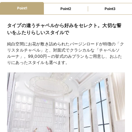
キリスト教式：2会場(最大130名)、人前式：2会場(最大
挙式スタイル
130名)
Point1
Point2
Point3
「ヌーベル キュイジーヌ ジャポネ」コース 11,000円
料理料金
タイプの違うチャペルから好みをセレクト。大切な誓
～
いをふたりらしいスタイルで
ドレス・衣装 （有料）、装花 （不可）、ブーケ （有
持込料金
純白空間にお花が敷き詰められたバージンロードが特徴の「ク
料）、引き出物 （有料）、引き菓子 （有料）、印刷物
（無料）、音源 （有料）、DVD （有料）、飲み物 （不
リスタルチャペル」と、対面式でクラシカルな「チャペルソ
可）、ウエディングケーキ （不可）、カ
ルーナ」。99,000円～の挙式のみプランもご用意し、おふた
りにあったスタイルも選べます。
ブライズルーム、クローク、親族控え室、ゲスト更衣
設備
室、美容室、シャンデリア
フォトギャラリーを見る
提携宿泊施設あり ※詳細はお問い合わせください
宿泊施設
利用可能
二次会
現金のみ、前払い
支払方法