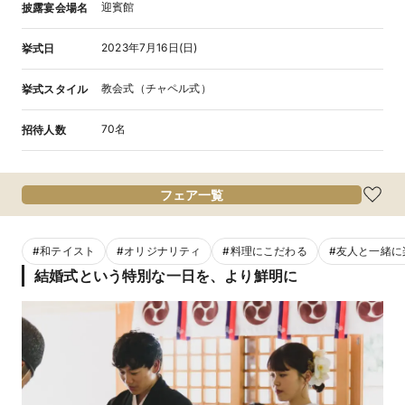
迎賓館
披露宴会場名
2023年7月16日(日)
挙式日
教会式（チャペル式）
挙式スタイル
70名
招待人数
フェア一覧
#
和テイスト
#
オリジナリティ
#
料理にこだわる
#
友人と一緒に
結婚式という特別な一日を、より鮮明に