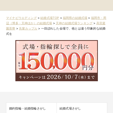
リゾート）
周辺（博多・天神
市・周辺（小倉ほ
周辺（博多・天神
ほか）
ほか）
か）
ほか）
マイナビウエディング
>
結婚式場TOP
>
福岡県の結婚式場
>
福岡市・周
辺（博多・天神ほか）の結婚式場
>
天神の結婚式場ランキング
>
高宮庭
園茶寮
>
先輩カップル
>
一目ぼれした会場で、他とは違う印象的な結婚
式を
婚約指輪・結婚指輪さがし
結婚式場さがし