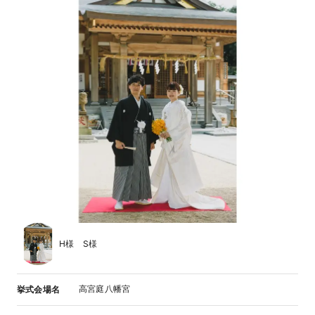
H様 S様
高宮庭八幡宮
挙式会場名