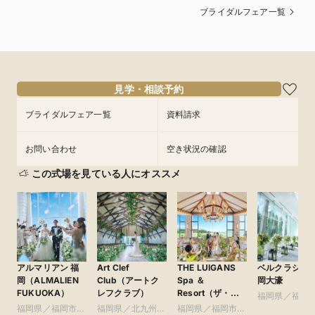
ブライダルフェア一覧
見学・相談予約
ブライダルフェア一覧
資料請求
お問い合わせ
空き状況の確認
この式場を見ている人にオススメ
アルマリアン 福
Art Clef
THE LUIGANS
ベルクラシッ
岡（ALMALIEN
Club（アートク
Spa ＆
岡大濠
FUKUOKA）
レフクラブ）
Resort（ザ・ル
福岡県／福岡
イガンズ.スパ ＆
福岡県／福岡市・
福岡県／北九州
福岡県／福岡市・
周辺（博多・