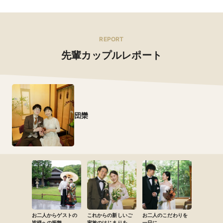
REPORT
先輩カップルレポート
団欒
お二人からゲストの
これからの新しいご
お二人のこだわりを
皆様への振舞
家族のはじまりを…
一日に