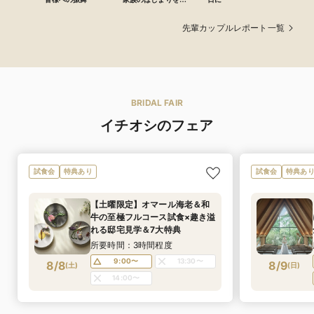
先輩カップルレポート一覧
BRIDAL FAIR
イチオシのフェア
試食会
特典あり
試食会
特典あ
【土曜限定】オマール海老＆和
牛の至極フルコース試食×趣き溢
れる邸宅見学＆7大特典
所要時間：3時間程度
9:00〜
13:30〜
8/8
8/9
(
土
)
(
日
)
14:00〜