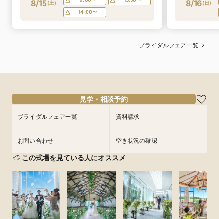
9:00〜
13:30〜
8/15
8/16
(
土
)
(
日
)
14:00〜
ブライダルフェア一覧
見学・相談予約
ブライダルフェア一覧
資料請求
お問い合わせ
空き状況の確認
この式場を見ている人にオススメ