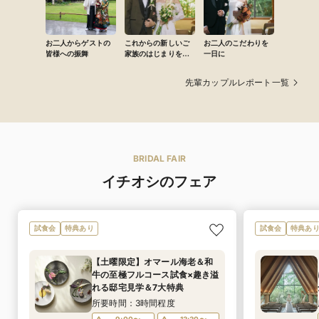
お二人からゲストの
これからの新しいご
お二人のこだわりを
皆様への振舞
家族のはじまりを…
一日に
先輩カップルレポート一覧
BRIDAL FAIR
イチオシのフェア
試食会
特典あり
試食会
特典あ
【土曜限定】オマール海老＆和
牛の至極フルコース試食×趣き溢
れる邸宅見学＆7大特典
所要時間：3時間程度