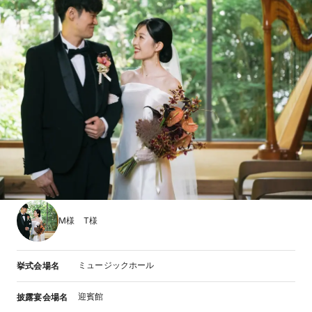
M様 T様
ミュージックホール
挙式会場名
迎賓館
披露宴会場名