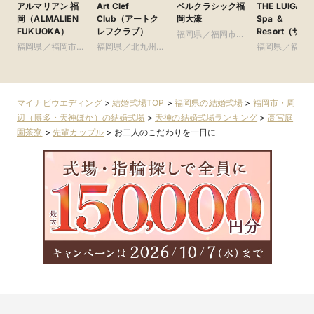
アルマリアン 福
Art Clef
ベルクラシック福
THE LUIGAN
岡（ALMALIEN
Club（アートク
岡大濠
Spa ＆
FUKUOKA）
レフクラブ）
Resort（ザ・
福岡県／福岡市・
イガンズ.スパ
福岡県／福岡市・
福岡県／北九州
周辺（博多・天神
福岡県／福岡
リゾート）
周辺（博多・天神
市・周辺（小倉ほ
ほか）
周辺（博多・
ほか）
か）
ほか）
マイナビウエディング
>
結婚式場TOP
>
福岡県の結婚式場
>
福岡市・周
辺（博多・天神ほか）の結婚式場
>
天神の結婚式場ランキング
>
高宮庭
園茶寮
>
先輩カップル
>
お二人のこだわりを一日に