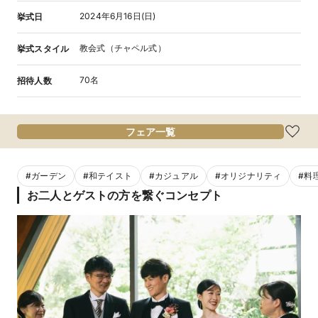
2024年6月16日(日)
挙式日
教会式（チャペル式）
挙式スタイル
70名
招待人数
フェア一覧
#
ガーデン
#
和テイスト
#
カジュアル
#
オリジナリティ
#
料
お二人とゲストの方を繋ぐコンセプト