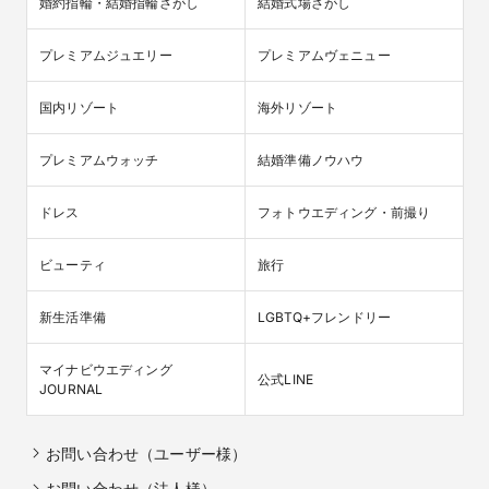
婚約指輪・結婚指輪さがし
結婚式場さがし
プレミアムジュエリー
プレミアムヴェニュー
国内リゾート
海外リゾート
プレミアムウォッチ
結婚準備ノウハウ
ドレス
フォトウエディング・前撮り
ビューティ
旅行
新生活準備
LGBTQ+フレンドリー
マイナビウエディング

公式LINE
JOURNAL
お問い合わせ（ユーザー様）
お問い合わせ（法人様）