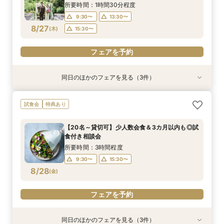
8/26
8/26
8/26
(
(
(
水
水
水
)
)
)
15:30〜
15:30〜
15:30〜
所要時間：1時間30分程度
9:30〜
13:30〜
フェアを予約
フェアを予約
フェアを予約
8/27
(
木
)
15:30〜
フェアを予約
同日のほかのフェアを見る（3件）
試食会
衣装試着
試食会
特典あり
特典あり
特典あり
【初めての見学限定！】10大特典付＆イチボ試食
【平日1組限定】ドレス試着付き！花嫁体験から
【20名～貸切可】少人数会食＆3カ月以内も◎試
試食会
特典あり
＆5千円ギフト
始める相談会フェア
食付き相談会
所要時間：3時間程度
所要時間：2時間程度
所要時間：3時間程度
【20名～貸切可】少人数会食＆3カ月以内も◎試
10:00〜
9:30〜
9:30〜
15:30〜
13:30〜
15:30〜
食付き相談会
8/27
8/27
8/27
(
(
(
木
木
木
)
)
)
15:30〜
所要時間：3時間程度
9:30〜
15:30〜
フェアを予約
フェアを予約
フェアを予約
8/28
(
金
)
フェアを予約
同日のほかのフェアを見る（3件）
衣装試着
特典あり
試食会
特典あり
特典あり