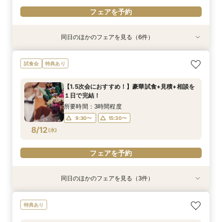
フェアを予約
同日のほかのフェアを見る（6件）
試食会
衣装試着
試食会
特典あり
試食会
試食会
特典あり
特典あり
特典あり
特典あり
特典あり
【初めての見学限定！】10大特典付＆イチボ試食
【平日1組限定】ドレス試着付き！花嫁体験から
【1.5次会におすすめ！】豪華試食+見積+相談を
【60分クイック相談会】結婚式準備が丸わか
【20名～貸切可】少人数会食＆3カ月以内も◎試
【満足度No1】口コミ人気も高いグリル料理体験
試食会
特典あり
＆5千円ギフト
始める相談会フェア
１日で完結！
り！試食チケット付
食付き相談会
試食フェア
所要時間：3時間程度
所要時間：2時間程度
所要時間：3時間程度
所要時間：1時間程度
所要時間：3時間程度
所要時間：3時間程度
【1.5次会におすすめ！】豪華試食+見積+相談を
10:00〜
10:00〜
9:30〜
9:30〜
9:30〜
9:30〜
15:30〜
13:30〜
15:30〜
13:30〜
15:30〜
15:30〜
１日で完結！
8/11
8/11
8/11
8/11
8/11
8/11
(
(
(
(
(
(
火
火
火
火
火
火
)
)
)
)
)
)
15:30〜
15:30〜
所要時間：3時間程度
9:30〜
15:30〜
フェアを予約
フェアを予約
フェアを予約
フェアを予約
フェアを予約
フェアを予約
8/12
(
水
)
フェアを予約
同日のほかのフェアを見る（3件）
衣装試着
特典あり
特典あり
特典あり
【平日1組限定】ドレス試着付き！花嫁体験から
【憧れのガーデン挙式】納得の価格で叶えるオリ
【60分クイック相談会】結婚式準備が丸わか
特典あり
始める相談会フェア
ジナルＷＤ相談会
り！試食チケット付