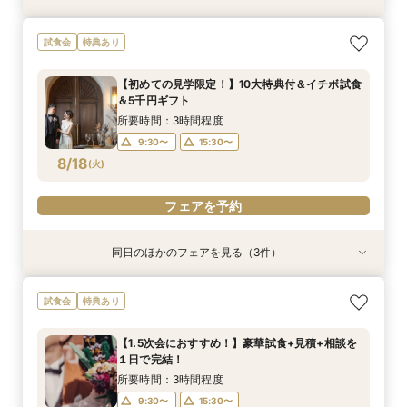
【60分クイック相談会】結婚式準備が丸わか
試食会
特典あり
り！試食チケット付
所要時間：1時間程度
【初めての見学限定！】10大特典付＆イチボ試食
10:00〜
13:30〜
＆5千円ギフト
8/17
(
月
)
15:30〜
所要時間：3時間程度
9:30〜
15:30〜
フェアを予約
8/18
(
火
)
フェアを予約
同日のほかのフェアを見る（3件）
衣装試着
試食会
試食会
特典あり
特典あり
特典あり
【平日1組限定】ドレス試着付き！花嫁体験から
【1.5次会におすすめ！】豪華試食+見積+相談を
【20名～貸切可】少人数会食＆3カ月以内も◎試
試食会
特典あり
始める相談会フェア
１日で完結！
食付き相談会
所要時間：2時間程度
所要時間：3時間程度
所要時間：3時間程度
【1.5次会におすすめ！】豪華試食+見積+相談を
10:00〜
9:30〜
9:30〜
13:30〜
15:30〜
15:30〜
１日で完結！
8/18
8/18
8/18
(
(
(
火
火
火
)
)
)
15:30〜
所要時間：3時間程度
9:30〜
15:30〜