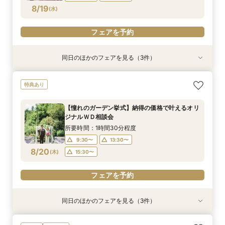
フェアを予約
フェアを予約
フェアを予約
8/19
(
水
)
フェアを予約
同日のほかのフェアを見る（3件）
衣装試着
特典あり
特典あり
特典あり
【平日1組限定】ドレス試着付き！花嫁体験から
【憧れのガーデン挙式】納得の価格で叶えるオリ
【60分クイック相談会】結婚式準備が丸わか
特典あり
始める相談会フェア
ジナルＷＤ相談会
り！試食チケット付
所要時間：2時間程度
所要時間：1時間30分程度
所要時間：1時間程度
【憧れのガーデン挙式】納得の価格で叶えるオリ
10:00〜
10:00〜
9:30〜
13:30〜
13:30〜
13:30〜
ジナルＷＤ相談会
8/19
8/19
8/19
(
(
(
水
水
水
)
)
)
15:30〜
15:30〜
15:30〜
所要時間：1時間30分程度
9:30〜
13:30〜
フェアを予約
フェアを予約
フェアを予約
8/20
(
木
)
15:30〜
フェアを予約
同日のほかのフェアを見る（3件）
試食会
衣装試着
試食会
特典あり
特典あり
特典あり