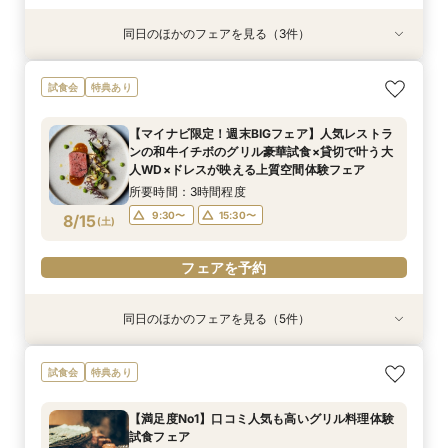
同日のほかのフェアを見る（3件）
衣装試着
特典あり
試食会
特典あり
特典あり
【平日1組限定】ドレス試着付き！花嫁体験から
【憧れのガーデン挙式】納得の価格で叶えるオリ
【1.5次会におすすめ！】豪華試食+見積+相談を
試食会
特典あり
始める相談会フェア
ジナルＷＤ相談会
１日で完結！
所要時間：2時間程度
所要時間：1時間30分程度
所要時間：3時間程度
【マイナビ限定！週末BIGフェア】人気レストラ
10:00〜
9:30〜
9:30〜
13:30〜
13:30〜
15:30〜
ンの和牛イチボのグリル豪華試食×貸切で叶う大
8/14
8/14
8/14
人WD×ドレスが映える上質空間体験フェア
(
(
(
金
金
金
)
)
)
15:30〜
15:30〜
所要時間：3時間程度
フェアを予約
フェアを予約
フェアを予約
9:30〜
15:30〜
8/15
(
土
)
フェアを予約
同日のほかのフェアを見る（5件）
試食会
試食会
特典あり
試食会
試食会
特典あり
特典あり
特典あり
特典あり
【初めての見学限定！】10大特典付＆イチボ試食
【1.5次会におすすめ！】豪華試食+見積+相談を
【60分クイック相談会】結婚式準備が丸わか
【20名～貸切可】少人数会食＆3カ月以内も◎試
【満足度No1】口コミ人気も高いグリル料理体験
試食会
特典あり
＆5千円ギフト
１日で完結！
り！試食チケット付
食付き相談会
試食フェア
所要時間：3時間程度
所要時間：3時間程度
所要時間：1時間程度
所要時間：3時間程度
所要時間：3時間程度
【満足度No1】口コミ人気も高いグリル料理体験
10:00〜
9:30〜
9:30〜
9:30〜
9:30〜
15:30〜
15:30〜
13:30〜
15:30〜
15:30〜
試食フェア