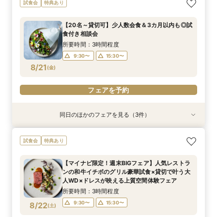
【初めての見学限定！】10大特典付＆イチボ試食
【平日1組限定】ドレス試着付き！花嫁体験から
【20名～貸切可】少人数会食＆3カ月以内も◎試
試食会
特典あり
＆5千円ギフト
始める相談会フェア
食付き相談会
所要時間：3時間程度
所要時間：2時間程度
所要時間：3時間程度
【20名～貸切可】少人数会食＆3カ月以内も◎試
10:00〜
9:30〜
9:30〜
15:30〜
13:30〜
15:30〜
食付き相談会
8/20
8/20
8/20
(
(
(
木
木
木
)
)
)
15:30〜
所要時間：3時間程度
9:30〜
15:30〜
フェアを予約
フェアを予約
フェアを予約
8/21
(
金
)
フェアを予約
同日のほかのフェアを見る（3件）
衣装試着
特典あり
試食会
特典あり
特典あり
【平日1組限定】ドレス試着付き！花嫁体験から
【憧れのガーデン挙式】納得の価格で叶えるオリ
【1.5次会におすすめ！】豪華試食+見積+相談を
試食会
特典あり
始める相談会フェア
ジナルＷＤ相談会
１日で完結！
所要時間：2時間程度
所要時間：1時間30分程度
所要時間：3時間程度
【マイナビ限定！週末BIGフェア】人気レストラ
10:00〜
9:30〜
9:30〜
13:30〜
13:30〜
15:30〜
ンの和牛イチボのグリル豪華試食×貸切で叶う大
8/21
8/21
8/21
人WD×ドレスが映える上質空間体験フェア
(
(
(
金
金
金
)
)
)
15:30〜
15:30〜
所要時間：3時間程度
フェアを予約
フェアを予約
フェアを予約
9:30〜
15:30〜
8/22
(
土
)