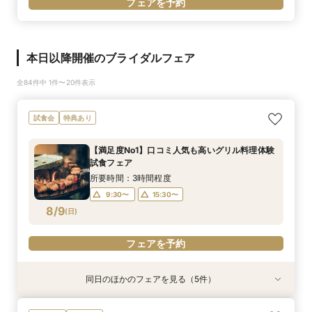
フェアを予約
本日以降開催のブライダルフェア
全84件中 1件〜20件表示
試食会
特典あり
【満足度No1】口コミ人気も高いグリル料理体験
試食フェア
所要時間：3時間程度
9:30〜
15:30〜
8/9
(
日
)
フェアを予約
同日のほかのフェアを見る（5件）
試食会
特典あり
試食会
特典あり
試食会
特典あり
特典あり
特典あり