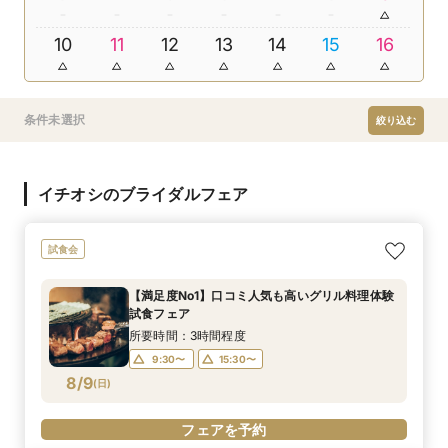
10
11
12
13
14
15
16
条件未選択
絞り込む
イチオシのブライダルフェア
試食会
【満足度No1】口コミ人気も高いグリル料理体験
試食フェア
所要時間：3時間程度
9:30〜
15:30〜
8/9
(
日
)
フェアを予約