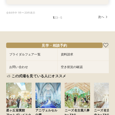
【平日1組限定】ドレス試着付き！花嫁体験から
【憧れのガーデン挙式】納得の価格で叶えるオリ
【1.5次会におすすめ！】豪華試食+見積+相談を
全84件中 1件〜20件表示
始める相談会フェア
ジナルＷＤ相談会
１日で完結！
…
次へ
1
2
3
5
所要時間：2時間程度
所要時間：1時間30分程度
所要時間：3時間程度
10:00〜
9:30〜
9:30〜
13:30〜
13:30〜
15:30〜
8/28
8/28
8/28
(
(
(
金
金
金
)
)
)
15:30〜
15:30〜
フェアを予約
フェアを予約
フェアを予約
見学・相談予約
ブライダルフェア一覧
資料請求
お問い合わせ
空き状況の確認
この式場を見ている人にオススメ
星ヶ丘迎賓館
アニヴェルセル
ニーズ名古屋八事
ニーズ名古屋
アートグレイスク
白壁
by T&G
内 by T&G