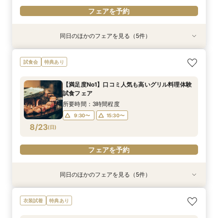
フェアを予約
同日のほかのフェアを見る（5件）
試食会
試食会
特典あり
試食会
試食会
特典あり
特典あり
特典あり
特典あり
【初めての見学限定！】10大特典付＆イチボ試食
【1.5次会におすすめ！】豪華試食+見積+相談を
【60分クイック相談会】結婚式準備が丸わか
【20名～貸切可】少人数会食＆3カ月以内も◎試
【満足度No1】口コミ人気も高いグリル料理体験
試食会
特典あり
＆5千円ギフト
１日で完結！
り！試食チケット付
食付き相談会
試食フェア
所要時間：3時間程度
所要時間：3時間程度
所要時間：1時間程度
所要時間：3時間程度
所要時間：3時間程度
【満足度No1】口コミ人気も高いグリル料理体験
10:00〜
9:30〜
9:30〜
9:30〜
9:30〜
15:30〜
15:30〜
13:30〜
15:30〜
15:30〜
試食フェア
8/22
8/22
8/22
8/22
8/22
(
(
(
(
(
土
土
土
土
土
)
)
)
)
)
15:30〜
所要時間：3時間程度
9:30〜
15:30〜
フェアを予約
フェアを予約
フェアを予約
フェアを予約
フェアを予約
8/23
(
日
)
フェアを予約
同日のほかのフェアを見る（5件）
試食会
特典あり
試食会
特典あり
試食会
特典あり
特典あり
特典あり
【初めての見学限定！】10大特典付＆イチボ試食
【憧れのガーデン挙式】納得の価格で叶えるオリ
【1.5次会におすすめ！】豪華試食+見積+相談を
【60分クイック相談会】結婚式準備が丸わか
【20名～貸切可】少人数会食＆3カ月以内も◎試
衣装試着
特典あり
＆5千円ギフト
ジナルＷＤ相談会
１日で完結！
り！試食チケット付
食付き相談会
所要時間：3時間程度
所要時間：1時間30分程度
所要時間：3時間程度
所要時間：1時間程度
所要時間：3時間程度