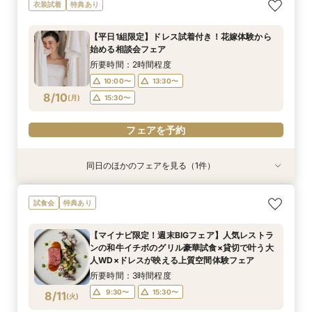
【初めての見学限定！】10大特典付＆イチボ試食
【憧れのガーデン挙式】納得の価格で叶えるオリ
【1.5次会におすすめ！】豪華試食+見積+相談を
【60分クイック相談会】結婚式準備が丸わか
【20名～貸切可】少人数会食＆3カ月以内も◎試
衣装試着
特典あり
＆5千円ギフト
ジナルＷＤ相談会
１日で完結！
り！試食チケット付
食付き相談会
所要時間：3時間程度
所要時間：1時間30分程度
所要時間：3時間程度
所要時間：1時間程度
所要時間：3時間程度
【平日1組限定】ドレス試着付き！花嫁体験から
10:00〜
9:30〜
9:30〜
9:30〜
9:30〜
15:30〜
13:30〜
15:30〜
13:30〜
15:30〜
始める相談会フェア
8/9
8/9
8/9
8/9
8/9
(
(
(
(
(
日
日
日
日
日
)
)
)
)
)
15:30〜
15:30〜
所要時間：2時間程度
10:00〜
13:30〜
フェアを予約
フェアを予約
フェアを予約
フェアを予約
フェアを予約
8/10
(
月
)
15:30〜
フェアを予約
同日のほかのフェアを見る（1件）
特典あり
【60分クイック相談会】結婚式準備が丸わか
試食会
特典あり
り！試食チケット付
所要時間：1時間程度
【マイナビ限定！週末BIGフェア】人気レストラ
10:00〜
13:30〜
ンの和牛イチボのグリル豪華試食×貸切で叶う大
8/10
人WD×ドレスが映える上質空間体験フェア
(
月
)
15:30〜
所要時間：3時間程度
フェアを予約
9:30〜
15:30〜
8/11
(
火
)