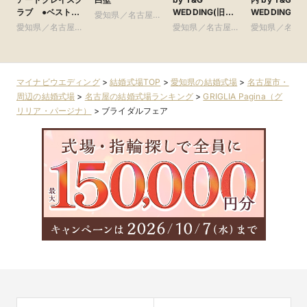
ラブ ●ベストブ
WEDDING(旧
WEDDING(旧
愛知県／名古屋
ライダル グルー
アーヴェリール迎
リフォーリア
愛知県／名古屋
市・周辺
愛知県／名古屋
愛知県／名古
プ
賓館 名古屋)
NAGOYA)
市・周辺
市・周辺
市・周辺
マイナビウエディング
>
結婚式場TOP
>
愛知県の結婚式場
>
名古屋市・
周辺の結婚式場
>
名古屋の結婚式場ランキング
>
GRIGLIA Pagina（グ
リリア・パージナ）
>
ブライダルフェア