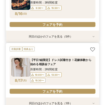
8/15
8/15
8/15
8/15
8/15
(
(
(
(
(
土
土
土
土
土
)
)
)
)
)
15:30〜
所要時間：3時間程度
9:30〜
15:30〜
フェアを予約
フェアを予約
フェアを予約
フェアを予約
フェアを予約
8/16
(
日
)
フェアを予約
同日のほかのフェアを見る（5件）
試食会
特典あり
試食会
特典あり
試食会
特典あり
特典あり
特典あり
【初めての見学限定！】10大特典付＆イチボ試食
【憧れのガーデン挙式】納得の価格で叶えるオリ
【1.5次会におすすめ！】豪華試食+見積+相談を
【60分クイック相談会】結婚式準備が丸わか
【20名～貸切可】少人数会食＆3カ月以内も◎試
衣装試着
特典あり
＆5千円ギフト
ジナルＷＤ相談会
１日で完結！
り！試食チケット付
食付き相談会
所要時間：3時間程度
所要時間：1時間30分程度
所要時間：3時間程度
所要時間：1時間程度
所要時間：3時間程度
【平日1組限定】ドレス試着付き！花嫁体験から
10:00〜
9:30〜
9:30〜
9:30〜
9:30〜
15:30〜
13:30〜
15:30〜
13:30〜
15:30〜
始める相談会フェア
8/16
8/16
8/16
8/16
8/16
(
(
(
(
(
日
日
日
日
日
)
)
)
)
)
15:30〜
15:30〜
所要時間：2時間程度
10:00〜
13:30〜
フェアを予約
フェアを予約
フェアを予約
フェアを予約
フェアを予約
8/17
(
月
)
15:30〜
フェアを予約
同日のほかのフェアを見る（1件）
特典あり