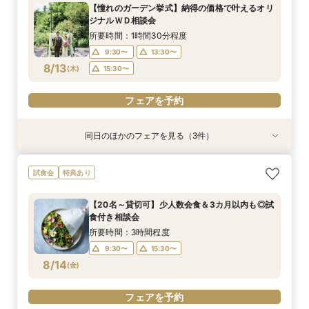
所要時間：2時間程度
所要時間：1時間30分程度
所要時間：1時間程度
【憧れのガーデン挙式】納得の価格で叶えるオリ
10:00〜
10:00〜
9:30〜
13:30〜
13:30〜
13:30〜
ジナルＷＤ相談会
8/12
8/12
8/12
(
(
(
水
水
水
)
)
)
15:30〜
15:30〜
15:30〜
所要時間：1時間30分程度
9:30〜
13:30〜
フェアを予約
フェアを予約
フェアを予約
8/13
(
木
)
15:30〜
フェアを予約
同日のほかのフェアを見る（3件）
試食会
衣装試着
試食会
特典あり
特典あり
特典あり
【初めての見学限定！】10大特典付＆イチボ試食
【平日1組限定】ドレス試着付き！花嫁体験から
【20名～貸切可】少人数会食＆3カ月以内も◎試
試食会
特典あり
＆5千円ギフト
始める相談会フェア
食付き相談会
所要時間：3時間程度
所要時間：2時間程度
所要時間：3時間程度
【20名～貸切可】少人数会食＆3カ月以内も◎試
10:00〜
9:30〜
9:30〜
15:30〜
13:30〜
15:30〜
食付き相談会
8/13
8/13
8/13
(
(
(
木
木
木
)
)
)
15:30〜
所要時間：3時間程度
9:30〜
15:30〜
フェアを予約
フェアを予約
フェアを予約
8/14
(
金
)
フェアを予約