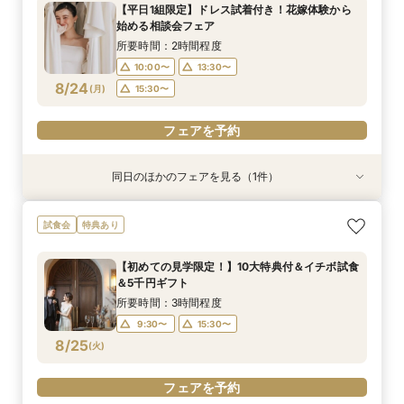
【平日1組限定】ドレス試着付き！花嫁体験から
10:00〜
9:30〜
9:30〜
9:30〜
9:30〜
15:30〜
13:30〜
15:30〜
13:30〜
15:30〜
始める相談会フェア
8/23
8/23
8/23
8/23
8/23
(
(
(
(
(
日
日
日
日
日
)
)
)
)
)
15:30〜
15:30〜
所要時間：2時間程度
10:00〜
13:30〜
フェアを予約
フェアを予約
フェアを予約
フェアを予約
フェアを予約
8/24
(
月
)
15:30〜
フェアを予約
同日のほかのフェアを見る（1件）
特典あり
【60分クイック相談会】結婚式準備が丸わか
試食会
特典あり
り！試食チケット付
所要時間：1時間程度
【初めての見学限定！】10大特典付＆イチボ試食
10:00〜
13:30〜
＆5千円ギフト
8/24
(
月
)
15:30〜
所要時間：3時間程度
9:30〜
15:30〜
フェアを予約
8/25
(
火
)
フェアを予約