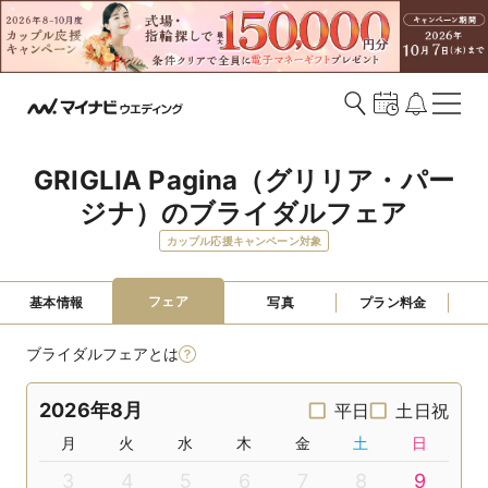
GRIGLIA Pagina（グリリア・パー
ジナ）のブライダルフェア
カップル応援キャンペーン対象
フェア
基本情報
写真
プラン料金
ブライダルフェアとは
2026年8月
平日
土日祝
月
火
水
木
金
土
日
3
4
5
6
7
8
9