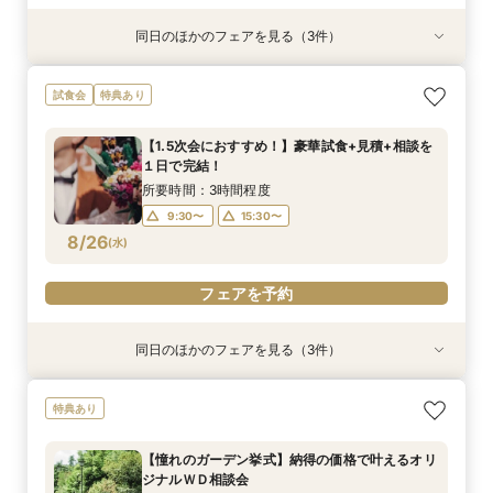
同日のほかのフェアを見る（3件）
衣装試着
試食会
試食会
特典あり
特典あり
特典あり
【平日1組限定】ドレス試着付き！花嫁体験から
【1.5次会におすすめ！】豪華試食+見積+相談を
【20名～貸切可】少人数会食＆3カ月以内も◎試
試食会
特典あり
始める相談会フェア
１日で完結！
食付き相談会
所要時間：2時間程度
所要時間：3時間程度
所要時間：3時間程度
【1.5次会におすすめ！】豪華試食+見積+相談を
10:00〜
9:30〜
9:30〜
13:30〜
15:30〜
15:30〜
１日で完結！
8/25
8/25
8/25
(
(
(
火
火
火
)
)
)
15:30〜
所要時間：3時間程度
9:30〜
15:30〜
フェアを予約
フェアを予約
フェアを予約
8/26
(
水
)
フェアを予約
同日のほかのフェアを見る（3件）
衣装試着
特典あり
特典あり
特典あり
【平日1組限定】ドレス試着付き！花嫁体験から
【憧れのガーデン挙式】納得の価格で叶えるオリ
【60分クイック相談会】結婚式準備が丸わか
特典あり
始める相談会フェア
ジナルＷＤ相談会
り！試食チケット付
所要時間：2時間程度
所要時間：1時間30分程度
所要時間：1時間程度
【憧れのガーデン挙式】納得の価格で叶えるオリ
10:00〜
10:00〜
9:30〜
13:30〜
13:30〜
13:30〜
ジナルＷＤ相談会