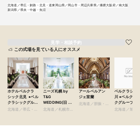
北海道／帯広・釧路・北見・道東
岡山県／岡山市・周辺
兵庫県／播磨
大阪府／南大阪
新潟県／県央・中越・魚沼
見学・相談予約
この式場を見ている人にオススメ
ホテルベルクラ
ニーズ札幌 by
アールベルアン
ベルクラシッ
シック北見 ●ベル
T&G
ジェ室蘭
川 ●ベルクラシッ
クラシックグルー
WEDDING(旧 ヒ
クグループ
北海道／胆振・日
プ
ルサイドクラブ迎
北海道／帯広・釧
北海道／札幌市・
高・千歳・道央
北海道／旭川
賓館 札幌)
路・北見・道東
札幌近郊
良野・道北