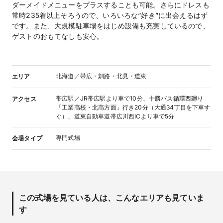
ダーメイドメニューをプラスすることも可能。さらにドレスも
常時235着以上そろうので、いろいろな“好き”に出会えるはず
です。また、大規模駐車場をはじめ設備も充実しているので、
ゲストのおもてなしも安心。
北海道／帯広・釧路・北見・道東
エリア
帯広駅／JR帯広駅より車で10分、十勝バス循環西廻り
アクセス
「工業高校・北高方面」行き20分（大通34丁目を下車す
ぐ）、道東自動車道帯広川西ICより車で5分
専門式場
会場タイプ
この式場を見ている人は、こんなエリアも見ていま
す