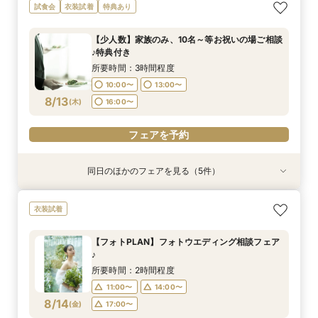
【式場おススメ♪】来館特典無料4品試食＋ランク
【徒歩0分】立地悩み解消《両家各１台送迎バス
【初見学に】本番さながらの盛付やお皿の試食４
【フォトPLAN】フォトウエディング相談フェア
【初見学大歓迎！】気軽に会場見学×何でも相談
【チャペル重視の方向け】緑と自然光に包まれる
試食会
衣装試着
特典あり
UP特典贈呈！
無料付》相談会♪
品＆挙式見学
♪
会☆
幻想的空間を体験＊
所要時間：3時間程度
所要時間：3時間程度
所要時間：3時間程度
所要時間：2時間程度
所要時間：1時間30分程度
所要時間：1時間30分程度
【少人数】家族のみ、10名～等お祝いの場ご相談
10:00〜
10:00〜
10:00〜
10:00〜
10:00〜
11:00〜
14:00〜
13:00〜
13:00〜
13:00〜
11:30〜
11:30〜
♪特典付き
8/12
8/12
8/12
8/12
8/12
8/12
(
(
(
(
(
(
水
水
水
水
水
水
)
)
)
)
)
)
16:00〜
16:00〜
16:00〜
17:00〜
13:00〜
13:00〜
14:30〜
14:30〜
所要時間：3時間程度
16:00〜
16:00〜
10:00〜
13:00〜
フェアを予約
フェアを予約
フェアを予約
フェアを予約
8/13
(
木
)
16:00〜
フェアを予約
フェアを予約
フェアを予約
同日のほかのフェアを見る（5件）
試食会
試食会
衣装試着
試食会
衣装試着
衣装試着
衣装試着
特典あり
特典あり
特典あり
【式場おススメ♪】来館特典無料4品試食＋ランク
【初見学に】本番さながらの盛付やお皿の試食４
【フォトPLAN】フォトウエディング相談フェア
短時間フェア《60分で情報収集！》リニューア
【仕事帰り】国産牛フィレ肉ディナー♪料理に癒
衣装試着
UP特典贈呈！
品＆挙式見学
♪
ル会場見学×見積もり相談会
されるゲスト体験
所要時間：3時間程度
所要時間：3時間程度
所要時間：2時間程度
所要時間：1時間程度
所要時間：3時間程度
【フォトPLAN】フォトウエディング相談フェア
10:00〜
10:00〜
10:00〜
10:00〜
11:00〜
14:00〜
13:00〜
13:00〜
13:00〜
11:00〜
♪
8/13
8/13
8/13
8/13
8/13
(
(
(
(
(
木
木
木
木
木
)
)
)
)
)
16:00〜
16:00〜
16:00〜
17:00〜
13:00〜
15:00〜
所要時間：2時間程度
17:00〜
11:00〜
14:00〜
フェアを予約
フェアを予約
フェアを予約
フェアを予約
8/14
(
金
)
17:00〜
フェアを予約