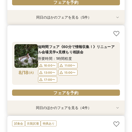
フェアを予約
同日のほかのフェアを見る（5件）
試食会
試食会
衣装試着
試食会
衣装試着
衣装試着
衣装試着
特典あり
特典あり
特典あり
【式場おススメ♪】来館特典無料4品試食＋ランク
【徒歩0分】立地悩み解消《両家各１台送迎バス
【ハワイ＆沖縄 ウェディング相談会】リゾート
【フォトPLAN】フォトウエディング相談フェア
【少人数】家族のみ、10名～等お祝いの場ご相談
UP特典贈呈！
無料付》相談会♪
挙式フェア
♪
♪特典付き
所要時間：3時間程度
所要時間：3時間程度
所要時間：2時間程度
所要時間：2時間程度
所要時間：3時間程度
短時間フェア《60分で情報収集！》リニューア
10:00〜
10:00〜
10:00〜
10:00〜
11:00〜
14:00〜
13:00〜
13:00〜
13:00〜
ル会場見学×見積もり相談会
8/17
8/17
8/17
8/17
8/17
(
(
(
(
(
月
月
月
月
月
)
)
)
)
)
16:00〜
16:00〜
16:00〜
17:00〜
所要時間：1時間程度
10:00〜
11:00〜
フェアを予約
フェアを予約
フェアを予約
フェアを予約
フェアを予約
8/18
(
火
)
13:00〜
15:00〜
17:00〜
フェアを予約
同日のほかのフェアを見る（4件）
【ハワイ＆沖縄 ウェディング相談会】リゾート
【資料請求随時承り中！】ブライダルフェアのご
【初見学大歓迎！】気軽に会場見学×何でも相談
【チャペル重視の方向け】緑と自然光に包まれる
試食会
衣装試着
特典あり
挙式フェア
予約はこちら！
会☆
幻想的空間を体験＊