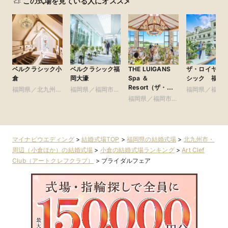
この式場を見ている人にオススメ
ベルクラシック小
ベルクラシック福
THE LUIGANS
ザ・ロイヤル
倉
岡大濠
Spa ＆
シック 福岡
Resort（ザ・ル
福岡県／北九州
福岡県／福岡市・
福岡県／福岡
イガンズ.スパ ＆
市・周辺（小倉ほ
周辺（博多・天神
福岡県／福岡市・
周辺（博多・
リゾート）
か）
ほか）
周辺（博多・天神
ほか）
ほか）
マイナビウエディング
>
結婚式場TOP
>
福岡県の結婚式場
>
北九州市・
周辺（小倉ほか）の結婚式場
>
小倉の結婚式場ランキング
>
Art Clef
Club（アートクレフクラブ）
>
ブライダルフェア