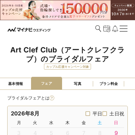
Art Clef Club（アートクレフクラ
ブ）のブライダルフェア
カップル応援キャンペーン対象
フェア
基本情報
写真
プラン料金
ブライダルフェアとは
2026年8月
平日
土日祝
月
火
水
木
金
土
日
3
4
5
6
7
8
9