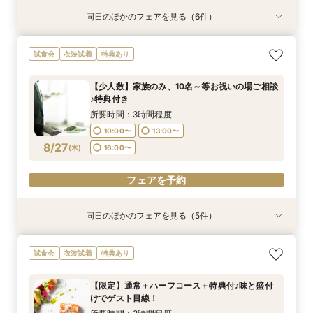
同日のほかのフェアを見る（6件）
試食会
試食会
試食会
衣装試着
試食会
衣装試着
衣装試着
衣装試着
衣装試着
特典あり
特典あり
特典あり
特典あり
【式場おススメ♪】来館特典無料4品試食＋ランク
【徒歩0分】立地悩み解消《両家各１台送迎バス
【初見学に】本番さながらの盛付やお皿の試食４
【フォトPLAN】フォトウエディング相談フェア
【チャペル重視の方向け】緑と自然光に包まれる
【お見積もり相談会】ご予算重視の方へ＊クチコ
試食会
衣装試着
特典あり
UP特典贈呈！
無料付》相談会♪
品＆挙式見学
♪
幻想的空間を体験＊
ミ指示の価格をご案内
所要時間：3時間程度
所要時間：3時間程度
所要時間：3時間程度
所要時間：2時間程度
所要時間：1時間30分程度
所要時間：3時間程度
【少人数】家族のみ、10名～等お祝いの場ご相談
10:00〜
10:00〜
10:00〜
10:00〜
10:00〜
11:00〜
14:00〜
13:00〜
13:00〜
13:00〜
13:00〜
11:30〜
♪特典付き
8/26
8/26
8/26
8/26
8/26
8/26
(
(
(
(
(
(
水
水
水
水
水
水
)
)
)
)
)
)
16:00〜
16:00〜
16:00〜
16:00〜
17:00〜
13:00〜
14:30〜
所要時間：3時間程度
16:00〜
10:00〜
13:00〜
フェアを予約
フェアを予約
フェアを予約
フェアを予約
フェアを予約
8/27
(
木
)
16:00〜
フェアを予約
フェアを予約
同日のほかのフェアを見る（5件）
試食会
試食会
衣装試着
試食会
衣装試着
衣装試着
衣装試着
特典あり
特典あり
特典あり
【式場おススメ♪】来館特典無料4品試食＋ランク
【初見学に】本番さながらの盛付やお皿の試食４
【フォトPLAN】フォトウエディング相談フェア
短時間フェア《60分で情報収集！》リニューア
【仕事帰り】国産牛フィレ肉ディナー♪料理に癒
試食会
衣装試着
特典あり
UP特典贈呈！
品＆挙式見学
♪
ル会場見学×見積もり相談会
されるゲスト体験
所要時間：3時間程度
所要時間：3時間程度
所要時間：2時間程度
所要時間：1時間程度
所要時間：3時間程度
【限定】通常＋ハーフコース＋特典付♪味と盛付
10:00〜
10:00〜
10:00〜
10:00〜
11:00〜
14:00〜
13:00〜
13:00〜
13:00〜
11:00〜
けでゲスト目線！
8/27
8/27
8/27
8/27
8/27
(
(
(
(
(
木
木
木
木
木
)
)
)
)
)
16:00〜
16:00〜
16:00〜
17:00〜
13:00〜
15:00〜