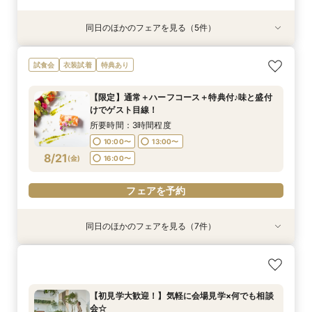
同日のほかのフェアを見る（5件）
試食会
試食会
衣装試着
試食会
衣装試着
衣装試着
衣装試着
特典あり
特典あり
特典あり
【式場おススメ♪】来館特典無料4品試食＋ランク
【初見学に】本番さながらの盛付やお皿の試食４
【フォトPLAN】フォトウエディング相談フェア
短時間フェア《60分で情報収集！》リニューア
【仕事帰り】国産牛フィレ肉ディナー♪料理に癒
試食会
衣装試着
特典あり
UP特典贈呈！
品＆挙式見学
♪
ル会場見学×見積もり相談会
されるゲスト体験
所要時間：3時間程度
所要時間：3時間程度
所要時間：2時間程度
所要時間：1時間程度
所要時間：3時間程度
【限定】通常＋ハーフコース＋特典付♪味と盛付
10:00〜
10:00〜
10:00〜
10:00〜
11:00〜
14:00〜
13:00〜
13:00〜
13:00〜
11:00〜
けでゲスト目線！
8/20
8/20
8/20
8/20
8/20
(
(
(
(
(
木
木
木
木
木
)
)
)
)
)
16:00〜
16:00〜
16:00〜
17:00〜
13:00〜
15:00〜
所要時間：3時間程度
17:00〜
10:00〜
13:00〜
フェアを予約
フェアを予約
フェアを予約
フェアを予約
8/21
(
金
)
16:00〜
フェアを予約
フェアを予約
同日のほかのフェアを見る（7件）
衣装試着
試食会
試食会
試食会
衣装試着
衣装試着
特典あり
特典あり
【ハワイ＆沖縄 ウェディング相談会】リゾート
【フォトPLAN】フォトウエディング相談フェア
【初見学大歓迎！】気軽に会場見学×何でも相談
短時間フェア《60分で情報収集！》リニューア
【お見積もり相談会】ご予算重視の方へ＊クチコ
【仕事帰り】国産牛フィレ肉ディナー♪料理に癒
【8月のご予約がお得◎】絶品贅沢コース無料試
挙式フェア
♪
会☆
ル会場見学×見積もり相談会
ミ指示の価格をご案内
されるゲスト体験
食&館内ご案内
所要時間：2時間程度
所要時間：2時間程度
所要時間：1時間30分程度
所要時間：1時間程度
所要時間：3時間程度
所要時間：3時間程度
所要時間：3時間程度
【初見学大歓迎！】気軽に会場見学×何でも相談
10:00〜
10:00〜
10:00〜
10:00〜
10:00〜
10:00〜
11:00〜
14:00〜
13:00〜
13:00〜
13:00〜
11:00〜
11:30〜
会☆