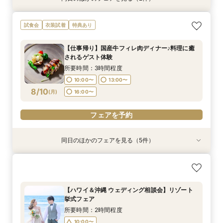
【資料請求随時承り中！】ブライダルフェアのご
【フォトPLAN】フォトウエディング相談フェア
試食会
衣装試着
特典あり
予約はこちら！
♪
所要時間：2時間程度
所要時間：2時間程度
【仕事帰り】国産牛フィレ肉ディナー♪料理に癒
10:00〜
11:00〜
14:00〜
13:00〜
されるゲスト体験
8/9
8/9
(
(
日
日
)
)
17:00〜
所要時間：3時間程度
10:00〜
13:00〜
フェアを予約
フェアを予約
8/10
(
月
)
16:00〜
フェアを予約
同日のほかのフェアを見る（5件）
試食会
試食会
衣装試着
試食会
衣装試着
衣装試着
衣装試着
特典あり
特典あり
特典あり
【式場おススメ♪】来館特典無料4品試食＋ランク
【徒歩0分】立地悩み解消《両家各１台送迎バス
【ハワイ＆沖縄 ウェディング相談会】リゾート
【フォトPLAN】フォトウエディング相談フェア
【少人数】家族のみ、10名～等お祝いの場ご相談
UP特典贈呈！
無料付》相談会♪
挙式フェア
♪
♪特典付き
所要時間：3時間程度
所要時間：3時間程度
所要時間：2時間程度
所要時間：2時間程度
所要時間：3時間程度
【ハワイ＆沖縄 ウェディング相談会】リゾート
10:00〜
10:00〜
10:00〜
10:00〜
11:00〜
14:00〜
13:00〜
13:00〜
13:00〜
挙式フェア
8/10
8/10
8/10
8/10
8/10
(
(
(
(
(
月
月
月
月
月
)
)
)
)
)
16:00〜
16:00〜
16:00〜
17:00〜
所要時間：2時間程度
10:00〜