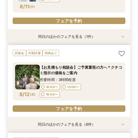
フェアを予約
フェアを予約
フェアを予約
フェアを予約
フェアを予約
8/11
(
火
)
フェアを予約
同日のほかのフェアを見る（1件）
【資料請求随時承り中！】ブライダルフェアのご
試食会
衣装試着
特典あり
予約はこちら！
所要時間：2時間程度
【お見積もり相談会】ご予算重視の方へ＊クチコ
10:00〜
13:00〜
ミ指示の価格をご案内
8/11
(
火
)
所要時間：3時間程度
10:00〜
13:00〜
フェアを予約
8/12
(
水
)
16:00〜
フェアを予約
同日のほかのフェアを見る（6件）
試食会
試食会
試食会
衣装試着
衣装試着
衣装試着
衣装試着
特典あり
特典あり
特典あり