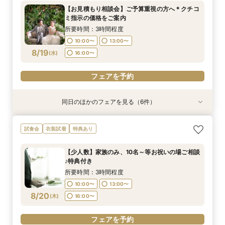
所要時間：2時間程度
所要時間：2時間程度
所要時間：1時間30分程度
所要時間：1時間30分程度
【お見積もり相談会】ご予算重視の方へ＊クチコ
10:00〜
10:00〜
10:00〜
10:00〜
13:00〜
11:30〜
11:30〜
ミ指示の価格をご案内
8/18
8/18
8/18
8/18
(
(
(
(
火
火
火
火
)
)
)
)
13:00〜
13:00〜
14:30〜
14:30〜
所要時間：3時間程度
16:00〜
16:00〜
10:00〜
13:00〜
フェアを予約
フェアを予約
8/19
(
水
)
16:00〜
フェアを予約
フェアを予約
フェアを予約
同日のほかのフェアを見る（6件）
試食会
試食会
試食会
衣装試着
衣装試着
衣装試着
衣装試着
特典あり
特典あり
特典あり
【式場おススメ♪】来館特典無料4品試食＋ランク
【徒歩0分】立地悩み解消《両家各１台送迎バス
【初見学に】本番さながらの盛付やお皿の試食４
【フォトPLAN】フォトウエディング相談フェア
【初見学大歓迎！】気軽に会場見学×何でも相談
【チャペル重視の方向け】緑と自然光に包まれる
試食会
衣装試着
特典あり
UP特典贈呈！
無料付》相談会♪
品＆挙式見学
♪
会☆
幻想的空間を体験＊
所要時間：3時間程度
所要時間：3時間程度
所要時間：3時間程度
所要時間：2時間程度
所要時間：1時間30分程度
所要時間：1時間30分程度
【少人数】家族のみ、10名～等お祝いの場ご相談
10:00〜
10:00〜
10:00〜
10:00〜
10:00〜
11:00〜
14:00〜
13:00〜
13:00〜
13:00〜
11:30〜
11:30〜
♪特典付き
8/19
8/19
8/19
8/19
8/19
8/19
(
(
(
(
(
(
水
水
水
水
水
水
)
)
)
)
)
)
16:00〜
16:00〜
16:00〜
17:00〜
13:00〜
13:00〜
14:30〜
14:30〜
所要時間：3時間程度
16:00〜
16:00〜
10:00〜
13:00〜
フェアを予約
フェアを予約
フェアを予約
フェアを予約
8/20
(
木
)
16:00〜
フェアを予約
フェアを予約
フェアを予約