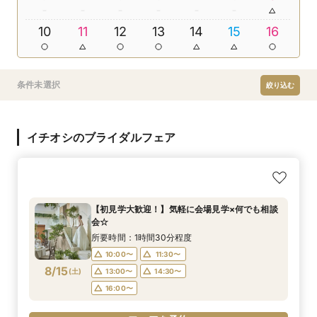
10
11
12
13
14
15
16
条件未選択
絞り込む
イチオシのブライダルフェア
【初見学大歓迎！】気軽に会場見学×何でも相談
会☆
所要時間：1時間30分程度
10:00〜
11:30〜
8/15
(
土
)
13:00〜
14:30〜
16:00〜