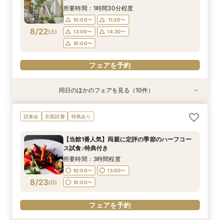
8/21
8/21
8/21
8/21
8/21
8/21
8/21
(
(
(
(
(
(
(
金
金
金
金
金
金
金
)
)
)
)
)
)
)
16:00〜
16:00〜
16:00〜
17:00〜
13:00〜
13:00〜
14:30〜
15:00〜
所要時間：1時間30分程度
16:00〜
17:00〜
10:00〜
11:30〜
フェアを予約
フェアを予約
フェアを予約
フェアを予約
フェアを予約
8/22
(
土
)
13:00〜
14:30〜
フェアを予約
フェアを予約
16:00〜
フェアを予約
同日のほかのフェアを見る（10件）
試食会
衣装試着
試食会
試食会
試食会
試食会
衣装試着
衣装試着
衣装試着
衣装試着
特典あり
特典あり
特典あり
【当館1番人気】両親に定評の季節のハーフコー
【ハワイ＆沖縄 ウェディング相談会】リゾート
【資料請求随時承り中！】ブライダルフェアのご
【フォトPLAN】フォトウエディング相談フェア
【限定】通常＋ハーフコース＋特典付♪味と盛付
【マタニティ&パパママキッズ婚】準備から当日
＼土曜限定／季節のハーフコース贅沢試食付き
【チャペル重視の方向け】緑と自然光に包まれる
短時間フェア《60分で情報収集！》リニューア
【8月のご予約がお得◎】絶品贅沢コース無料試
試食会
衣装試着
特典あり
ス試食♪特典付き
挙式フェア
予約はこちら！
♪
けでゲスト目線！
まで安心サポート
フェア♪
幻想的空間を体験＊
ル会場見学×見積もり相談会
食&館内ご案内
所要時間：3時間程度
所要時間：2時間程度
所要時間：2時間程度
所要時間：2時間程度
所要時間：3時間程度
所要時間：3時間程度
所要時間：3時間程度
所要時間：1時間30分程度
所要時間：1時間程度
所要時間：3時間程度
【当館1番人気】両親に定評の季節のハーフコー
10:00〜
10:00〜
10:00〜
10:00〜
10:00〜
10:00〜
10:00〜
10:00〜
10:00〜
11:00〜
14:00〜
13:00〜
13:00〜
13:00〜
13:00〜
13:00〜
13:00〜
11:00〜
11:30〜
ス試食♪特典付き
8/22
8/22
8/22
8/22
8/22
8/22
8/22
8/22
8/22
8/22
(
(
(
(
(
(
(
(
(
(
土
土
土
土
土
土
土
土
土
土
)
)
)
)
)
)
)
)
)
)
16:00〜
16:00〜
16:00〜
16:00〜
16:00〜
17:00〜
13:00〜
13:00〜
14:30〜
15:00〜
所要時間：3時間程度
16:00〜
17:00〜
10:00〜
13:00〜
フェアを予約
フェアを予約
フェアを予約
フェアを予約
フェアを予約
フェアを予約
フェアを予約
フェアを予約
8/23
(
日
)
16:00〜
フェアを予約
フェアを予約
フェアを予約