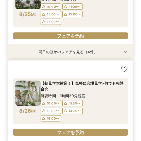
10:00〜
11:00〜
フェアを予約
フェアを予約
フェアを予約
フェアを予約
フェアを予約
8/25
(
火
)
13:00〜
15:00〜
17:00〜
フェアを予約
同日のほかのフェアを見る（4件）
【ハワイ＆沖縄 ウェディング相談会】リゾート
【資料請求随時承り中！】ブライダルフェアのご
【初見学大歓迎！】気軽に会場見学×何でも相談
【チャペル重視の方向け】緑と自然光に包まれる
挙式フェア
予約はこちら！
会☆
幻想的空間を体験＊
所要時間：2時間程度
所要時間：2時間程度
所要時間：1時間30分程度
所要時間：1時間30分程度
【初見学大歓迎！】気軽に会場見学×何でも相談
10:00〜
10:00〜
10:00〜
10:00〜
13:00〜
11:30〜
11:30〜
会☆
8/25
8/25
8/25
8/25
(
(
(
(
火
火
火
火
)
)
)
)
13:00〜
13:00〜
14:30〜
14:30〜
所要時間：1時間30分程度
16:00〜
16:00〜
10:00〜
11:30〜
フェアを予約
フェアを予約
8/26
(
水
)
13:00〜
14:30〜
フェアを予約
フェアを予約
16:00〜
フェアを予約