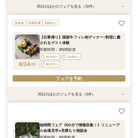
同日のほかのフェアを見る（10件）
衣装試着
試食会
試食会
試食会
試食会
衣装試着
衣装試着
衣装試着
特典あり
特典あり
特典あり
【ハワイ＆沖縄 ウェディング相談会】リゾート
【資料請求随時承り中！】ブライダルフェアのご
【フォトPLAN】フォトウエディング相談フェア
【限定】通常＋ハーフコース＋特典付♪味と盛付
【マタニティ&パパママキッズ婚】準備から当日
【初見学大歓迎！】気軽に会場見学×何でも相談
【チャペル重視の方向け】緑と自然光に包まれる
短時間フェア《60分で情報収集！》リニューア
【お見積もり相談会】ご予算重視の方へ＊クチコ
【8月のご予約がお得◎】絶品贅沢コース無料試
試食会
衣装試着
特典あり
挙式フェア
予約はこちら！
♪
けでゲスト目線！
まで安心サポート
会☆
幻想的空間を体験＊
ル会場見学×見積もり相談会
ミ指示の価格をご案内
食&館内ご案内
所要時間：2時間程度
所要時間：2時間程度
所要時間：2時間程度
所要時間：3時間程度
所要時間：3時間程度
所要時間：1時間30分程度
所要時間：1時間30分程度
所要時間：1時間程度
所要時間：3時間程度
所要時間：3時間程度
【仕事帰り】国産牛フィレ肉ディナー♪料理に癒
10:00〜
10:00〜
10:00〜
10:00〜
10:00〜
10:00〜
10:00〜
10:00〜
10:00〜
11:00〜
14:00〜
13:00〜
13:00〜
13:00〜
13:00〜
13:00〜
11:00〜
11:30〜
11:30〜
されるゲスト体験
8/23
8/23
8/23
8/23
8/23
8/23
8/23
8/23
8/23
8/23
(
(
(
(
(
(
(
(
(
(
日
日
日
日
日
日
日
日
日
日
)
)
)
)
)
)
)
)
)
)
16:00〜
16:00〜
16:00〜
16:00〜
17:00〜
13:00〜
13:00〜
13:00〜
14:30〜
14:30〜
15:00〜
所要時間：3時間程度
16:00〜
16:00〜
17:00〜
10:00〜
13:00〜
フェアを予約
フェアを予約
フェアを予約
フェアを予約
フェアを予約
フェアを予約
フェアを予約
8/24
(
月
)
16:00〜
フェアを予約
フェアを予約
フェアを予約
フェアを予約
同日のほかのフェアを見る（5件）
試食会
試食会
衣装試着
試食会
衣装試着
衣装試着
衣装試着
特典あり
特典あり
特典あり
【式場おススメ♪】来館特典無料4品試食＋ランク
【徒歩0分】立地悩み解消《両家各１台送迎バス
【ハワイ＆沖縄 ウェディング相談会】リゾート
【フォトPLAN】フォトウエディング相談フェア
【少人数】家族のみ、10名～等お祝いの場ご相談
UP特典贈呈！
無料付》相談会♪
挙式フェア
♪
♪特典付き
所要時間：3時間程度
所要時間：3時間程度
所要時間：2時間程度
所要時間：2時間程度
所要時間：3時間程度
短時間フェア《60分で情報収集！》リニューア
10:00〜
10:00〜
10:00〜
10:00〜
11:00〜
14:00〜
13:00〜
13:00〜
13:00〜
ル会場見学×見積もり相談会
8/24
8/24
8/24
8/24
8/24
(
(
(
(
(
月
月
月
月
月
)
)
)
)
)
16:00〜
16:00〜
16:00〜
17:00〜
所要時間：1時間程度