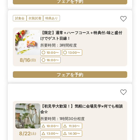
フェアを予約
試食会
衣装試着
特典あり
【限定】通常＋ハーフコース＋特典付♪味と盛付
けでゲスト目線！
所要時間：3時間程度
10:00〜
13:00〜
8/16
(
日
)
16:00〜
フェアを予約
【初見学大歓迎！】気軽に会場見学×何でも相談
会☆
所要時間：1時間30分程度
10:00〜
11:30〜
8/22
(
土
)
13:00〜
14:30〜