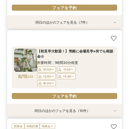
フェアを予約
同日のほかのフェアを見る（7件）
試食会
試食会
試食会
試食会
衣装試着
衣装試着
衣装試着
特典あり
特典あり
特典あり
【ハワイ＆沖縄 ウェディング相談会】リゾート
【限定】通常＋ハーフコース＋特典付♪味と盛付
【初見学大歓迎！】気軽に会場見学×何でも相談
短時間フェア《60分で情報収集！》リニューア
【お見積もり相談会】ご予算重視の方へ＊クチコ
【仕事帰り】国産牛フィレ肉ディナー♪料理に癒
【8月のご予約がお得◎】絶品贅沢コース無料試
挙式フェア
けでゲスト目線！
会☆
ル会場見学×見積もり相談会
ミ指示の価格をご案内
されるゲスト体験
食&館内ご案内
所要時間：2時間程度
所要時間：3時間程度
所要時間：1時間30分程度
所要時間：1時間程度
所要時間：3時間程度
所要時間：3時間程度
所要時間：3時間程度
【初見学大歓迎！】気軽に会場見学×何でも相談
10:00〜
10:00〜
10:00〜
10:00〜
10:00〜
10:00〜
10:00〜
13:00〜
13:00〜
13:00〜
13:00〜
11:00〜
11:30〜
会☆
8/14
8/14
8/14
8/14
8/14
8/14
8/14
(
(
(
(
(
(
(
金
金
金
金
金
金
金
)
)
)
)
)
)
)
16:00〜
16:00〜
16:00〜
16:00〜
13:00〜
13:00〜
14:30〜
15:00〜
所要時間：1時間30分程度
16:00〜
17:00〜
10:00〜
11:30〜
フェアを予約
フェアを予約
フェアを予約
フェアを予約
フェアを予約
8/15
(
土
)
13:00〜
14:30〜
フェアを予約
フェアを予約
16:00〜
フェアを予約
同日のほかのフェアを見る（10件）
試食会
衣装試着
試食会
試食会
試食会
試食会
衣装試着
衣装試着
衣装試着
衣装試着
特典あり
特典あり
特典あり
【当館1番人気】両親に定評の季節のハーフコー
【ハワイ＆沖縄 ウェディング相談会】リゾート
【資料請求随時承り中！】ブライダルフェアのご
【フォトPLAN】フォトウエディング相談フェア
【限定】通常＋ハーフコース＋特典付♪味と盛付
【マタニティ&パパママキッズ婚】準備から当日
＼土曜限定／季節のハーフコース贅沢試食付き
【チャペル重視の方向け】緑と自然光に包まれる
短時間フェア《60分で情報収集！》リニューア
【8月のご予約がお得◎】絶品贅沢コース無料試
試食会
衣装試着
特典あり