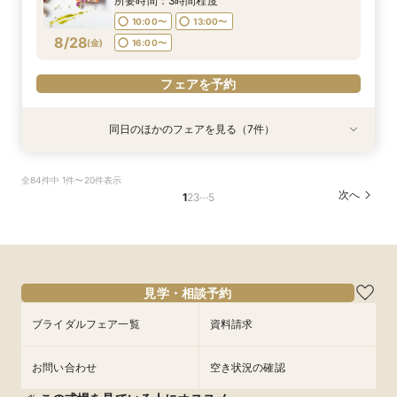
所要時間：3時間程度
17:00〜
10:00〜
13:00〜
フェアを予約
フェアを予約
フェアを予約
フェアを予約
8/28
(
金
)
16:00〜
フェアを予約
フェアを予約
同日のほかのフェアを見る（7件）
衣装試着
試食会
試食会
試食会
衣装試着
衣装試着
特典あり
特典あり
【ハワイ＆沖縄 ウェディング相談会】リゾート
【フォトPLAN】フォトウエディング相談フェア
【初見学大歓迎！】気軽に会場見学×何でも相談
短時間フェア《60分で情報収集！》リニューア
【お見積もり相談会】ご予算重視の方へ＊クチコ
【仕事帰り】国産牛フィレ肉ディナー♪料理に癒
【8月のご予約がお得◎】絶品贅沢コース無料試
全84件中 1件〜20件表示
挙式フェア
♪
会☆
ル会場見学×見積もり相談会
ミ指示の価格をご案内
されるゲスト体験
食&館内ご案内
…
次へ
1
2
3
5
所要時間：2時間程度
所要時間：2時間程度
所要時間：1時間30分程度
所要時間：1時間程度
所要時間：3時間程度
所要時間：3時間程度
所要時間：3時間程度
10:00〜
10:00〜
10:00〜
10:00〜
10:00〜
10:00〜
11:00〜
14:00〜
13:00〜
13:00〜
13:00〜
11:00〜
11:30〜
8/28
8/28
8/28
8/28
8/28
8/28
8/28
(
(
(
(
(
(
(
金
金
金
金
金
金
金
)
)
)
)
)
)
)
16:00〜
16:00〜
16:00〜
17:00〜
13:00〜
13:00〜
14:30〜
15:00〜
16:00〜
17:00〜
フェアを予約
フェアを予約
フェアを予約
フェアを予約
フェアを予約
見学・相談予約
フェアを予約
フェアを予約
ブライダルフェア一覧
資料請求
お問い合わせ
空き状況の確認