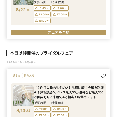
所要時間：3時間程度
8:45〜
9:00〜
8/22
(
土
)
13:00〜
17:00〜
18:00〜
フェアを予約
本日以降開催のブライダルフェア
全70件中 1件〜20件表示
試食会
特典あり
【２件目以降の見学の方】見積比較！会場＆料理
＆予算相談会＼ドレス最大35万優待など最大150
万優待あり／来館で4万相当！特選牛シャトーブ
リアン×オマールなどコース試食◆じっくり相談
所要時間：3時間程度
会◆
11:00〜
12:00〜
8/13
(
木
)
15:00〜
17:00〜