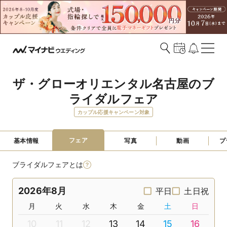
ザ・グローオリエンタル名古屋のブ
ライダルフェア
カップル応援キャンペーン対象
フェア
基本情報
写真
動画
プ
ブライダルフェアとは
2026年8月
平日
土日祝
月
火
水
木
金
土
日
10
11
12
13
14
15
16