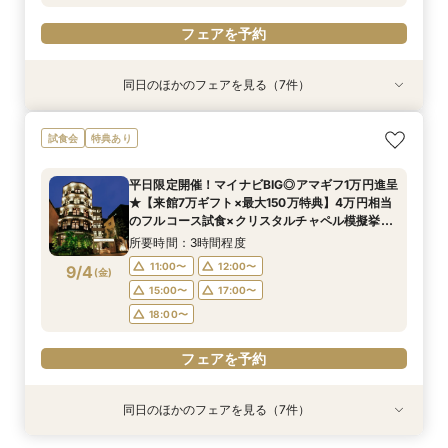
フェアを予約
同日のほかのフェアを見る（7件）
試食会
試食会
特典あり
試食会
試食会
試食会
試食会
特典あり
特典あり
衣装試着
衣装試着
特典あり
特典あり
特典あり
特典あり
【少人数で叶える結婚式】ゲストに感謝を伝える
【料理重視の方必見BIGフェア】特選牛シャトー
【フォト婚・挙式のみ・家族婚もOK】結婚準備
【40～70名おすすめ会場】豪華試食×チャペル
【初めて見学に】マイナビ限定★最大150万円特
平日限定開催！マイナビBIG◎アマギフ1万円進呈
《庭園挙式ORチャペル挙式》【来館でアマギフ1
試食会
特典あり
アットホームWD
ブリアン×オマールコース試食＆クリスタルチャ
なんでも相談会◆
＆会場見学×じっくり見積相談｜来館7万ギフト
典＆来館7万ギフト｜豪華4万円分フレンチ試食
★【来館7万ギフト×最大150万特典】4万円相当
万など最大7万ギフト×最大150万特典】緑溢れる
ペル体験★最大150万特典も
＆1件目で挙式無料のBIG特典も◎
付き◎自然光注ぐ輝きチャペル体験フェア
のフルコース試食×クリスタルチャペル模擬挙式
庭園挙式OR自然光注ぐ煌めきチャペル＆モダン
所要時間：3時間程度
所要時間：3時間程度
平日限定開催！マイナビBIG◎アマギフ1万円進呈
＆貸切邸宅見学◆マイナビ限定BIGフェア
貸切邸宅見学×4万円相当フルコース試食付◎マ
所要時間：3時間程度
所要時間：3時間程度
所要時間：3時間程度
所要時間：3時間程度
所要時間：3時間程度
11:00〜
11:00〜
12:00〜
12:00〜
★【来館7万ギフト×最大150万特典】4万円相当
イナビ限定BIG
11:00〜
11:00〜
11:00〜
11:00〜
11:00〜
12:00〜
12:00〜
12:00〜
12:00〜
12:00〜
9/3
9/3
9/3
9/3
9/3
9/3
9/3
のフルコース試食×クリスタルチャペル模擬挙式
(
(
(
(
(
(
(
木
木
木
木
木
木
木
)
)
)
)
)
)
)
15:00〜
15:00〜
17:00〜
17:00〜
＆貸切邸宅見学◆マイナビ限定BIGフェア
15:00〜
15:00〜
15:00〜
15:00〜
15:00〜
17:00〜
17:00〜
17:00〜
17:00〜
17:00〜
所要時間：3時間程度
18:00〜
18:00〜
18:00〜
18:00〜
18:00〜
18:00〜
18:00〜
11:00〜
12:00〜
9/4
(
金
)
フェアを予約
フェアを予約
15:00〜
17:00〜
フェアを予約
フェアを予約
フェアを予約
フェアを予約
フェアを予約
18:00〜
フェアを予約
同日のほかのフェアを見る（7件）
試食会
試食会
特典あり
試食会
試食会
試食会
試食会
特典あり
特典あり
特典あり
衣装試着
衣装試着
特典あり
特典あり
特典あり