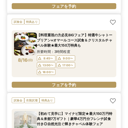
フェアを予約
試食会
特典あり
【料理重視の方必見BIGフェア】特選牛シャトー
ブリアン×オマールコース試食＆クリスタルチャ
ペル体験★最大150万特典も
所要時間：3時間程度
8:45〜
9:00〜
8/16
(
日
)
13:00〜
17:00〜
18:00〜
フェアを予約
試食会
衣装試着
特典あり
【初めて見学に】マイナビ限定★最大150万円特
典＆来館7万ギフト｜豪華4万円分フレンチ試食
付き◎自然光注ぐ輝きチャペル体験フェア