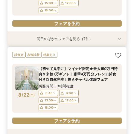
フェアを予約
フェアを予約
15:00〜
17:00〜
フェアを予約
フェアを予約
フェアを予約
フェアを予約
フェアを予約
18:00〜
フェアを予約
同日のほかのフェアを見る（7件）
試食会
試食会
特典あり
試食会
試食会
試食会
試食会
特典あり
特典あり
特典あり
衣装試着
衣装試着
特典あり
特典あり
特典あり
【少人数で叶える結婚式】ゲストに感謝を伝える
【料理重視の方必見BIGフェア】特選牛シャトー
【フォト婚・挙式のみ・家族婚もOK】結婚準備
【２件目以降の見学の方】見積比較！会場＆料理
【40～70名おすすめ会場】豪華試食×チャペル
【初めて見学に】マイナビ限定★最大150万円特
《庭園挙式ORチャペル挙式》【来館でアマギフ1
試食会
衣装試着
特典あり
アットホームWD
ブリアン×オマールコース試食＆クリスタルチャ
なんでも相談会◆
＆予算相談会＼ドレス最大35万優待など最大150
＆会場見学×じっくり見積相談｜来館7万ギフト
典＆来館7万ギフト｜豪華4万円分フレンチ試食
万など最大7万ギフト×最大150万特典】緑溢れる
ペル体験★最大150万特典も
万優待あり／来館で4万相当！特選牛シャトーブ
＆1件目で挙式無料のBIG特典も◎
付き◎自然光注ぐ輝きチャペル体験フェア
庭園挙式OR自然光注ぐ煌めきチャペル＆モダン
所要時間：3時間程度
所要時間：3時間程度
【初めて見学に】マイナビ限定★最大150万円特
リアン×オマールなどコース試食◆じっくり相談
貸切邸宅見学×4万円相当フルコース試食付◎マ
所要時間：3時間程度
所要時間：3時間程度
所要時間：3時間程度
所要時間：3時間程度
所要時間：3時間程度
11:00〜
11:00〜
12:00〜
12:00〜
典＆来館7万ギフト｜豪華4万円分フレンチ試食
会◆
イナビ限定BIG
11:00〜
11:00〜
11:00〜
11:00〜
11:00〜
12:00〜
12:00〜
12:00〜
12:00〜
12:00〜
8/21
8/21
8/21
8/21
8/21
8/21
8/21
付き◎自然光注ぐ輝きチャペル体験フェア
(
(
(
(
(
(
(
金
金
金
金
金
金
金
)
)
)
)
)
)
)
15:00〜
15:00〜
17:00〜
17:00〜
15:00〜
15:00〜
15:00〜
15:00〜
15:00〜
17:00〜
17:00〜
17:00〜
17:00〜
17:00〜
所要時間：3時間程度
18:00〜
18:00〜
18:00〜
18:00〜
18:00〜
18:00〜
18:00〜
8:45〜
9:00〜
8/22
(
土
)
フェアを予約
フェアを予約
13:00〜
17:00〜
フェアを予約
フェアを予約
フェアを予約
フェアを予約
フェアを予約
18:00〜
フェアを予約