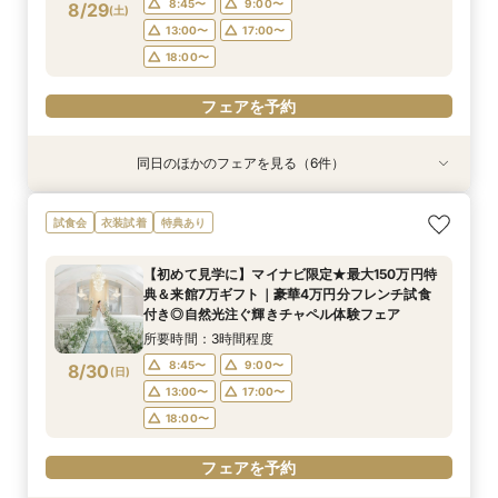
8:45〜
9:00〜
8/29
(
土
)
フェアを予約
フェアを予約
13:00〜
17:00〜
フェアを予約
フェアを予約
フェアを予約
フェアを予約
フェアを予約
18:00〜
フェアを予約
同日のほかのフェアを見る（6件）
試食会
特典あり
試食会
試食会
試食会
試食会
特典あり
特典あり
特典あり
衣装試着
衣装試着
特典あり
特典あり
【少人数で叶える結婚式】ゲストに感謝を伝える
【フォト婚・挙式のみ・家族婚もOK】結婚準備
【2件目以降の見学の方】見積比較！会場見学＆
《庭園挙式ORチャペル挙式》【来館でアマギフ1
【初めて見学に】マイナビ限定★最大150万円特
【40～70名おすすめ会場】豪華試食×チャペル
試食会
衣装試着
特典あり
アットホームWD
なんでも相談会◆
豪華試食つき相談
万など最大7万ギフト×最大150万特典】緑溢れる
典＆来館7万ギフト｜豪華4万円分フレンチ試食
＆会場見学×じっくり見積相談｜来館7万ギフト
庭園挙式OR自然光注ぐ煌めきチャペル＆モダン
付き◎自然光注ぐ輝きチャペル体験フェア
＆1件目で挙式無料のBIG特典も◎
所要時間：3時間程度
所要時間：3時間程度
所要時間：3時間程度
【初めて見学に】マイナビ限定★最大150万円特
貸切邸宅見学×4万円相当フルコース試食付◎マ
所要時間：3時間程度
所要時間：3時間程度
所要時間：3時間程度
8:45〜
8:45〜
8:45〜
9:00〜
9:00〜
9:00〜
典＆来館7万ギフト｜豪華4万円分フレンチ試食
イナビ限定BIG
8:45〜
8:45〜
8:45〜
9:00〜
9:00〜
9:00〜
8/29
8/29
8/29
8/29
8/29
8/29
付き◎自然光注ぐ輝きチャペル体験フェア
(
(
(
(
(
(
土
土
土
土
土
土
)
)
)
)
)
)
13:00〜
13:00〜
13:00〜
17:00〜
17:00〜
17:00〜
13:00〜
13:00〜
13:00〜
17:00〜
17:00〜
17:00〜
所要時間：3時間程度
18:00〜
18:00〜
18:00〜
18:00〜
18:00〜
18:00〜
8:45〜
9:00〜
8/30
(
日
)
フェアを予約
フェアを予約
フェアを予約
13:00〜
17:00〜
フェアを予約
フェアを予約
フェアを予約
18:00〜
フェアを予約