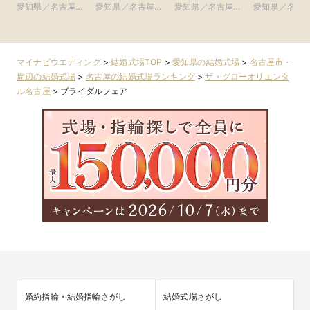
ンフィニート 名
リフォーリア
ヤ） ●Plan・
アーヴェリー
愛知県／名古屋
愛知県／名古屋
愛知県／名古屋
愛知県／名古
古屋)
NAGOYA)
Do・Seeグルー
賓館 名古屋)
市・周辺
市・周辺
市・周辺
市・周辺
プ
マイナビウエディング
>
結婚式場TOP
>
愛知県の結婚式場
>
名古屋市・
周辺の結婚式場
>
名古屋の結婚式場ランキング
>
ザ・グローオリエンタ
ル名古屋
>
ブライダルフェア
婚約指輪・結婚指輪さがし
結婚式場さがし