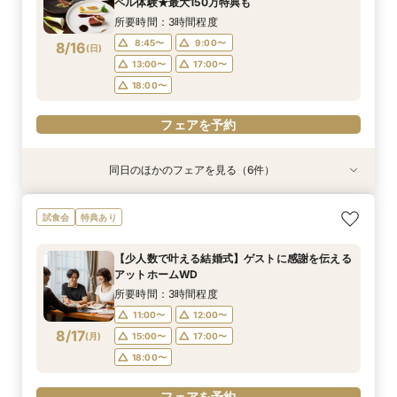
8/15
8/15
8/15
8/15
8/15
8/15
ペル体験★最大150万特典も
(
(
(
(
(
(
土
土
土
土
土
土
)
)
)
)
)
)
13:00〜
13:00〜
13:00〜
17:00〜
17:00〜
17:00〜
13:00〜
13:00〜
13:00〜
17:00〜
17:00〜
17:00〜
所要時間：3時間程度
18:00〜
18:00〜
18:00〜
18:00〜
18:00〜
18:00〜
8:45〜
9:00〜
8/16
(
日
)
フェアを予約
フェアを予約
フェアを予約
13:00〜
17:00〜
フェアを予約
フェアを予約
フェアを予約
18:00〜
フェアを予約
同日のほかのフェアを見る（6件）
試食会
特典あり
試食会
試食会
試食会
試食会
特典あり
特典あり
特典あり
衣装試着
衣装試着
特典あり
特典あり
【少人数で叶える結婚式】ゲストに感謝を伝える
【フォト婚・挙式のみ・家族婚もOK】結婚準備
【2件目以降の見学の方】見積比較！会場見学＆
《庭園挙式ORチャペル挙式》【来館でアマギフ1
【初めて見学に】マイナビ限定★最大150万円特
【40～70名おすすめ会場】豪華試食×チャペル
試食会
特典あり
アットホームWD
なんでも相談会◆
豪華試食つき相談
万など最大7万ギフト×最大150万特典】緑溢れる
典＆来館7万ギフト｜豪華4万円分フレンチ試食
＆会場見学×じっくり見積相談｜来館7万ギフト
庭園挙式OR自然光注ぐ煌めきチャペル＆モダン
付き◎自然光注ぐ輝きチャペル体験フェア
＆1件目で挙式無料のBIG特典も◎
所要時間：3時間程度
所要時間：3時間程度
所要時間：3時間程度
【少人数で叶える結婚式】ゲストに感謝を伝える
貸切邸宅見学×4万円相当フルコース試食付◎マ
所要時間：3時間程度
所要時間：3時間程度
所要時間：3時間程度
8:45〜
8:45〜
8:45〜
9:00〜
9:00〜
9:00〜
アットホームWD
イナビ限定BIG
8:45〜
8:45〜
8:45〜
9:00〜
9:00〜
9:00〜
8/16
8/16
8/16
8/16
8/16
8/16
(
(
(
(
(
(
日
日
日
日
日
日
)
)
)
)
)
)
13:00〜
13:00〜
13:00〜
17:00〜
17:00〜
17:00〜
所要時間：3時間程度
13:00〜
13:00〜
13:00〜
17:00〜
17:00〜
17:00〜
18:00〜
18:00〜
18:00〜
11:00〜
12:00〜
18:00〜
18:00〜
18:00〜
8/17
(
月
)
15:00〜
17:00〜
フェアを予約
フェアを予約
フェアを予約
18:00〜
フェアを予約
フェアを予約
フェアを予約
フェアを予約