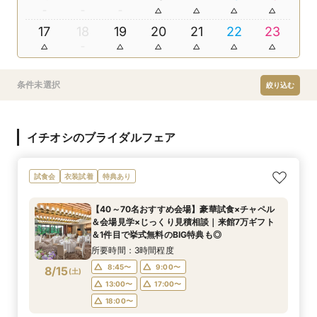
17
18
19
20
21
22
23
条件未選択
絞り込む
イチオシのブライダルフェア
試食会
衣装試着
特典あり
【40～70名おすすめ会場】豪華試食×チャペル
＆会場見学×じっくり見積相談｜来館7万ギフト
＆1件目で挙式無料のBIG特典も◎
所要時間：3時間程度
8:45〜
9:00〜
8/15
(
土
)
13:00〜
17:00〜
18:00〜