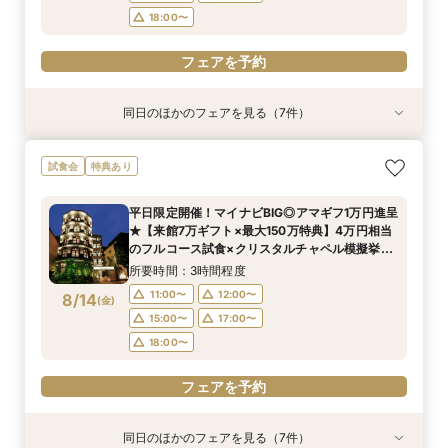
18:00〜
フェアを予約
同日のほかのフェアを見る（7件）
試食会
試食会
特典あり
試食会
試食会
試食会
試食会
特典あり
特典あり
衣装試着
衣装試着
特典あり
特典あり
特典あり
特典あり
【少人数で叶える結婚式】ゲストに感謝を伝える
【料理重視の方必見BIGフェア】特選牛シャトー
【フォト婚・挙式のみ・家族婚もOK】結婚準備
【40～70名おすすめ会場】豪華試食×チャペル
【初めて見学に】マイナビ限定★最大150万円特
平日限定開催！マイナビBIG◎アマギフ1万円進呈
《庭園挙式ORチャペル挙式》【来館でアマギフ1
試食会
特典あり
アットホームWD
ブリアン×オマールコース試食＆クリスタルチャ
なんでも相談会◆
＆会場見学×じっくり見積相談｜来館7万ギフト
典＆来館7万ギフト｜豪華4万円分フレンチ試食
★【来館7万ギフト×最大150万特典】4万円相当
万など最大7万ギフト×最大150万特典】緑溢れる
ペル体験★最大150万特典も
＆1件目で挙式無料のBIG特典も◎
付き◎自然光注ぐ輝きチャペル体験フェア
のフルコース試食×クリスタルチャペル模擬挙式
庭園挙式OR自然光注ぐ煌めきチャペル＆モダン
所要時間：3時間程度
所要時間：3時間程度
平日限定開催！マイナビBIG◎アマギフ1万円進呈
＆貸切邸宅見学◆マイナビ限定BIGフェア
貸切邸宅見学×4万円相当フルコース試食付◎マ
所要時間：3時間程度
所要時間：3時間程度
所要時間：3時間程度
所要時間：3時間程度
所要時間：3時間程度
11:00〜
11:00〜
12:00〜
12:00〜
★【来館7万ギフト×最大150万特典】4万円相当
イナビ限定BIG
11:00〜
11:00〜
11:00〜
11:00〜
11:00〜
12:00〜
12:00〜
12:00〜
12:00〜
12:00〜
8/13
8/13
8/13
8/13
8/13
8/13
8/13
のフルコース試食×クリスタルチャペル模擬挙式
(
(
(
(
(
(
(
木
木
木
木
木
木
木
)
)
)
)
)
)
)
15:00〜
15:00〜
17:00〜
17:00〜
＆貸切邸宅見学◆マイナビ限定BIGフェア
15:00〜
15:00〜
15:00〜
15:00〜
15:00〜
17:00〜
17:00〜
17:00〜
17:00〜
17:00〜
所要時間：3時間程度
18:00〜
18:00〜
18:00〜
18:00〜
18:00〜
18:00〜
18:00〜
11:00〜
12:00〜
8/14
(
金
)
フェアを予約
フェアを予約
15:00〜
17:00〜
フェアを予約
フェアを予約
フェアを予約
フェアを予約
フェアを予約
18:00〜
フェアを予約
同日のほかのフェアを見る（7件）
試食会
試食会
特典あり
試食会
試食会
試食会
試食会
特典あり
特典あり
特典あり
衣装試着
衣装試着
特典あり
特典あり
特典あり