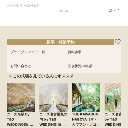
【少人数で叶える結婚式】ゲストに感謝を伝える
【料理重視の方必見BIGフェア】特選牛シャトー
【フォト婚・挙式のみ・家族婚もOK】結婚準備
【２件目以降の見学の方】見積比較！会場＆料理
【40～70名おすすめ会場】豪華試食×チャペル
【初めて見学に】マイナビ限定★最大150万円特
《庭園挙式ORチャペル挙式》【来館でアマギフ1
全70件中 1件〜20件表示
アットホームWD
ブリアン×オマールコース試食＆クリスタルチャ
なんでも相談会◆
＆予算相談会＼ドレス最大35万優待など最大150
＆会場見学×じっくり見積相談｜来館7万ギフト
典＆来館7万ギフト｜豪華4万円分フレンチ試食
万など最大7万ギフト×最大150万特典】緑溢れる
次へ
1
2
3
4
ペル体験★最大150万特典も
万優待あり／来館で4万相当！特選牛シャトーブ
＆1件目で挙式無料のBIG特典も◎
付き◎自然光注ぐ輝きチャペル体験フェア
庭園挙式OR自然光注ぐ煌めきチャペル＆モダン
所要時間：3時間程度
所要時間：3時間程度
リアン×オマールなどコース試食◆じっくり相談
貸切邸宅見学×4万円相当フルコース試食付◎マ
所要時間：3時間程度
所要時間：3時間程度
所要時間：3時間程度
所要時間：3時間程度
所要時間：3時間程度
11:00〜
11:00〜
12:00〜
12:00〜
会◆
イナビ限定BIG
11:00〜
11:00〜
11:00〜
11:00〜
11:00〜
12:00〜
12:00〜
12:00〜
12:00〜
12:00〜
9/4
9/4
9/4
9/4
9/4
9/4
9/4
(
(
(
(
(
(
(
金
金
金
金
金
金
金
)
)
)
)
)
)
)
15:00〜
15:00〜
17:00〜
17:00〜
15:00〜
15:00〜
15:00〜
15:00〜
15:00〜
17:00〜
17:00〜
17:00〜
17:00〜
17:00〜
18:00〜
18:00〜
18:00〜
18:00〜
18:00〜
18:00〜
18:00〜
見学・相談予約
フェアを予約
フェアを予約
ブライダルフェア一覧
資料請求
フェアを予約
フェアを予約
フェアを予約
フェアを予約
フェアを予約
お問い合わせ
空き状況の確認
この式場を見ている人にオススメ
ニーズ名駅 by
ニーズ名古屋丸の
THE KAWABUN
ニーズ名古屋
T&G
内 by T&G
NAGOYA（ザ・
by T&G
WEDDING(旧 イ
WEDDING(旧 ト
カワブン・ナゴ
WEDDING(旧