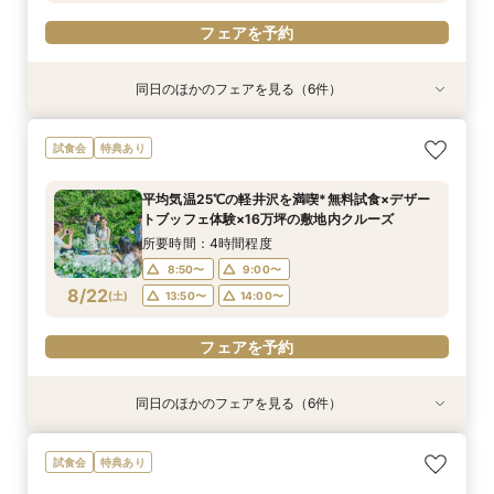
フェアを予約
フェアを予約
フェアを予約
同日のほかのフェアを見る（6件）
特典あり
特典あり
特典あり
特典あり
特典あり
特典あり
2026年度婚礼応援！挙式料プレゼント付き特別
総合リゾート満喫！お得に下見宿泊×レストラン
【60分だけ】クイック見学会♪＼平日は愛犬と参
＼豪華特典！／軽井沢リゾ婚ダンドリ相談×館内
【オンライン】映像でチャペル・会場見学＆見積
【品川サロン他】全国サロンでリゾート挙式相談
試食会
特典あり
相談会【家族婚・マタニティウエディングにもお
優待で滞在ウエディング体験【1日1組限定でホテ
加OK／
見学ツアー×国内3泊ハネムーン特典【ホテル
相談／仮予約OK
会～最短60分～
すすめ】
ル朝食orランチプレゼント】
シェフの料理を堪能！軽井沢プリンスホテル内レ
所要時間：1時間程度
所要時間：2時間程度
開催地：東京品川サロン プリンスウエディング
平均気温25℃の軽井沢を満喫*無料試食×デザー
ストラン15％OFF利用券プレゼント】
所要時間：3時間程度
所要時間：3時間程度
所要時間：3時間程度
コンシェルジュデスク
11:00〜
11:00〜
12:00〜
12:00〜
トブッフェ体験×16万坪の敷地内クルーズ
所要時間：2時間程度
10:00〜
10:00〜
11:00〜
14:00〜
12:00〜
8/21
8/21
8/21
8/21
8/21
8/21
(
(
(
(
(
(
金
金
金
金
金
金
)
)
)
)
)
)
13:00〜
13:00〜
14:00〜
14:00〜
所要時間：4時間程度
11:00〜
12:00〜
13:00〜
14:00〜
15:00〜
8:50〜
9:00〜
13:00〜
14:00〜
フェアを予約
フェアを予約
フェアを予約
8/22
(
土
)
13:50〜
14:00〜
フェアを予約
15:00〜
フェアを予約
フェアを予約
フェアを予約
同日のほかのフェアを見る（6件）
特典あり
試食会
特典あり
特典あり
特典あり
特典あり
特典あり
2026年度婚礼応援！挙式料プレゼント付き特別
＼1件目来館特典／軽井沢リゾ婚ダンドリ相談×館
【約60分】クイック見学会♪2つのチャペル見比
【軽井沢 神前式相談フェア】水辺の独立型神殿
【オンライン】映像でチャペル・会場見学＆見積
【品川サロン他】全国サロンでリゾート挙式相談
試食会
特典あり
相談会【家族婚・マタニティウエディングにもお
内見学ツア【110万円以上の挙式・披露宴で国内
べ＆会場見学
でリゾート和婚
相談／仮予約OK
会～最短60分～