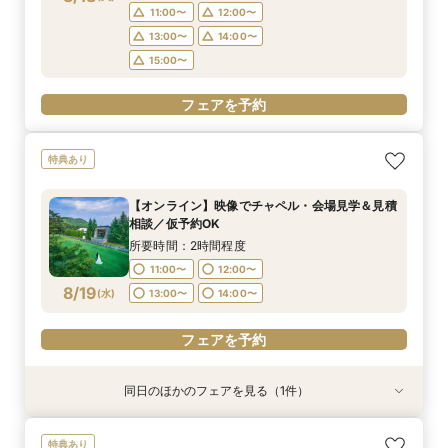
フェアを予約
15:00〜
フェアを予約
11:00〜
12:00〜
13:00〜
14:00〜
フェアを予約
15:00〜
フェアを予約
特典あり
【オンライン】映像でチャペル・会場見学＆見積
相談／仮予約OK
所要時間：2時間程度
11:00〜
12:00〜
8/19
(
水
)
13:00〜
14:00〜
フェアを予約
同日のほかのフェアを見る（1件）
特典あり
【品川サロン他】全国サロンでリゾート挙式相談
特典あり