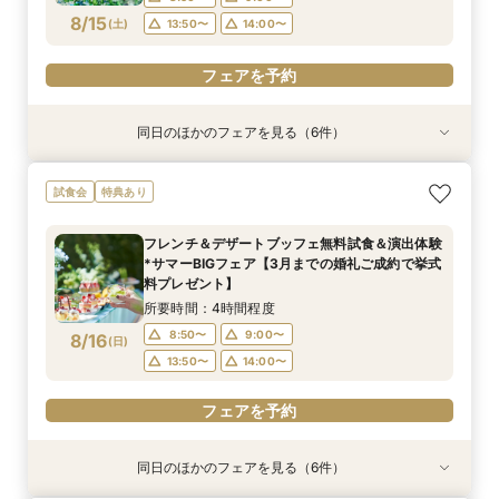
13:00〜
14:00〜
フェアを予約
フェアを予約
フェアを予約
フェアを予約
8/15
(
土
)
13:50〜
14:00〜
15:00〜
フェアを予約
フェアを予約
フェアを予約
同日のほかのフェアを見る（6件）
試食会
特典あり
特典あり
特典あり
特典あり
特典あり
特典あり
＼1件目来館特典／軽井沢リゾ婚ダンドリ相談×館
2026年度婚礼応援！挙式料プレゼント付き特別
【約60分】クイック見学会♪2つのチャペル見比
【軽井沢 神前式相談フェア】水辺の独立型神殿
【オンライン】映像でチャペル・会場見学＆見積
【品川サロン他】全国サロンでリゾート挙式相談
試食会
特典あり
内見学ツア【110万円以上の挙式・披露宴で国内
相談会【家族婚・マタニティウエディングにもお
べ＆会場見学
でリゾート和婚
相談／仮予約OK
会～最短60分～
3泊ハネムーンプレゼント！】
すすめ】
所要時間：1時間程度
所要時間：3時間程度
所要時間：2時間程度
開催地：東京品川サロン プリンスウエディング
フレンチ＆デザートブッフェ無料試食＆演出体験
所要時間：4時間程度
所要時間：3時間程度
コンシェルジュデスク
10:00〜
10:00〜
9:00〜
10:00〜
14:00〜
11:00〜
*サマーBIGフェア【3月までの婚礼ご成約で挙式
所要時間：2時間程度
10:00〜
8:50〜
14:00〜
9:00〜
8/15
8/15
8/15
8/15
8/15
8/15
料プレゼント】
(
(
(
(
(
(
土
土
土
土
土
土
)
)
)
)
)
)
14:00〜
14:00〜
15:00〜
15:00〜
11:00〜
12:00〜
13:50〜
14:00〜
所要時間：4時間程度
13:00〜
14:00〜
フェアを予約
フェアを予約
フェアを予約
フェアを予約
8:50〜
9:00〜
8/16
(
日
)
フェアを予約
15:00〜
13:50〜
14:00〜
フェアを予約
フェアを予約
同日のほかのフェアを見る（6件）
特典あり
特典あり
特典あり
特典あり
特典あり
試食会
特典あり