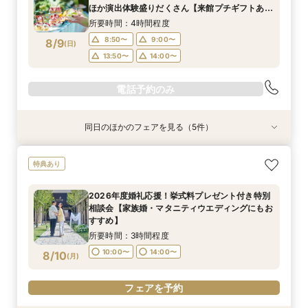
10:00〜
14:00〜
8/8
8/8
8/8
ほか演出体験盛りだくさん【来館プチギフトあ
(
(
(
土
土
土
)
)
)
14:00〜
15:00〜
り】
所要時間：4時間程度
フェアを予約
フェアを予約
フェアを予約
8:50〜
9:00〜
8/9
(
日
)
13:50〜
14:00〜
電話予約のみ
同日のほかのフェアを見る（5件）
特典あり
特典あり
特典あり
特典あり
特典あり
2026年度婚礼応援！挙式料プレゼント付き特別
【約60分】クイック見学会♪2つのチャペル見比
【軽井沢 神前式相談フェア】水辺の独立型神殿
【オンライン】映像でチャペル・会場見学＆見積
【品川サロン他】全国サロンでリゾート挙式相談
特典あり
相談会【家族婚・マタニティウエディングにもお
べ＆会場見学
でリゾート和婚
相談／仮予約OK
会～最短60分～
すすめ】
所要時間：1時間程度
所要時間：3時間程度
所要時間：2時間程度
開催地：東京品川サロン プリンスウエディング
2026年度婚礼応援！挙式料プレゼント付き特別
所要時間：3時間程度
コンシェルジュデスク
10:00〜
10:00〜
9:00〜
10:00〜
14:00〜
11:00〜
相談会【家族婚・マタニティウエディングにもお
所要時間：2時間程度
10:00〜
14:00〜
8/9
8/9
8/9
8/9
8/9
すすめ】
(
(
(
(
(
日
日
日
日
日
)
)
)
)
)
14:00〜
14:00〜
15:00〜
15:00〜
11:00〜
12:00〜
所要時間：3時間程度
13:00〜
14:00〜
フェアを予約
フェアを予約
フェアを予約
フェアを予約
10:00〜
14:00〜
8/10
(
月
)
15:00〜
フェアを予約
電話予約のみ