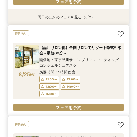
フェアを予約
フェアを予約
同日のほかのフェアを見る（6件）
特典あり
特典あり
特典あり
特典あり
特典あり
特典あり
＼豪華特典！／軽井沢リゾ婚ダンドリ相談×館内
総合リゾート満喫！お得に下見宿泊×レストラン
【60分だけ】クイック見学会♪＼平日は愛犬と参
【オンライン】映像でチャペル・会場見学＆見積
【品川サロン他】全国サロンでリゾート挙式相談
【軽井沢 神前式相談フェア】水辺の独立型神殿
特典あり
見学ツアー×国内3泊ハネムーン特典【ホテル
優待で滞在ウエディング体験【1日1組限定でホテ
加OK／
相談／仮予約OK
会～最短60分～
でリゾート和婚
シェフの料理を堪能！軽井沢プリンスホテル内レ
ル朝食orランチプレゼント】
所要時間：1時間程度
所要時間：2時間程度
開催地：東京品川サロン プリンスウエディング
所要時間：3時間程度
【品川サロン他】全国サロンでリゾート挙式相談
ストラン15％OFF利用券プレゼント】
所要時間：3時間程度
所要時間：3時間程度
コンシェルジュデスク
11:00〜
11:00〜
11:00〜
12:00〜
12:00〜
12:00〜
会～最短60分～
所要時間：2時間程度
10:00〜
11:00〜
12:00〜
8/24
8/24
8/24
8/24
8/24
8/24
(
(
(
(
(
(
月
月
月
月
月
月
)
)
)
)
)
)
13:00〜
13:00〜
13:00〜
14:00〜
14:00〜
14:00〜
開催地：東京品川サロン プリンスウエディング
11:00〜
12:00〜
13:00〜
14:00〜
コンシェルジュデスク
15:00〜
13:00〜
14:00〜
所要時間：2時間程度
フェアを予約
フェアを予約
フェアを予約
8/25
(
火
)
フェアを予約
15:00〜
フェアを予約
11:00〜
12:00〜
13:00〜
14:00〜
フェアを予約
15:00〜
フェアを予約
特典あり