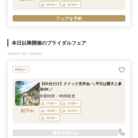
13:50〜
14:00〜
フェアを予約
本日以降開催のブライダルフェア
全86件中 1件〜20件表示
特典あり
【60分だけ】クイック見学会♪＼平日は愛犬と参
加OK／
所要時間：1時間程度
11:00〜
12:00〜
8/7
(
金
)
13:00〜
14:00〜
15:00〜
電話予約のみ