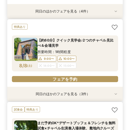
同日のほかのフェアを見る（4件）
特典あり
特典あり
特典あり
特典あり
2026年度婚礼応援！挙式料プレゼント付き特別
＼豪華特典！／軽井沢リゾ婚ダンドリ相談×館内
【オンライン】映像でチャペル・会場見学＆見積
【軽井沢 神前式相談フェア】水辺の独立型神殿
特典あり
相談会【家族婚・マタニティウエディングにもお
見学ツアー×国内3泊ハネムーン特典【ホテル
相談／仮予約OK
でリゾート和婚
すすめ】
シェフの料理を堪能！軽井沢プリンスホテル内レ
所要時間：2時間程度
所要時間：3時間程度
【約60分】クイック見学会♪2つのチャペル見比
ストラン15％OFF利用券プレゼント】
所要時間：3時間程度
所要時間：3時間程度
11:00〜
11:00〜
12:00〜
12:00〜
べ＆会場見学
10:00〜
11:00〜
14:00〜
12:00〜
8/7
8/7
8/7
8/7
(
(
(
(
金
金
金
金
)
)
)
)
13:00〜
13:00〜
14:00〜
14:00〜
所要時間：1時間程度
13:00〜
14:00〜
9:00〜
10:00〜
フェアを予約
8/8
電話予約のみ
電話予約のみ
(
土
)
14:00〜
15:00〜
電話予約のみ
フェアを予約
同日のほかのフェアを見る（3件）
特典あり
特典あり
特典あり
【軽井沢 神前式相談フェア】水辺の独立型神殿
【オンライン】映像でチャペル・会場見学＆見積
2026年度婚礼応援！挙式料プレゼント付き特別
試食会
特典あり
でリゾート和婚
相談／仮予約OK
相談会【家族婚・マタニティウエディングにもお
すすめ】
所要時間：3時間程度
所要時間：2時間程度
まだ予約OK*デザートブッフェ＆フレンチを無料
所要時間：3時間程度
10:00〜
10:00〜
14:00〜
11:00〜
試食×チャペル生演奏入場体験、敷地内クルーズ