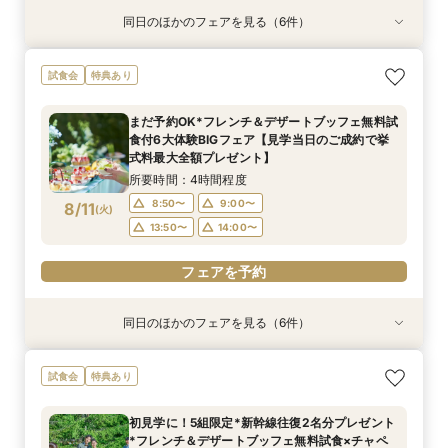
同日のほかのフェアを見る（6件）
特典あり
特典あり
特典あり
特典あり
特典あり
特典あり
総合リゾート満喫！お得に下見宿泊×レストラン
【60分だけ】クイック見学会♪＼平日は愛犬と参
＼豪華特典！／軽井沢リゾ婚ダンドリ相談×館内
【オンライン】映像でチャペル・会場見学＆見積
【品川サロン他】全国サロンでリゾート挙式相談
【軽井沢 神前式相談フェア】水辺の独立型神殿
試食会
特典あり
優待で滞在ウエディング体験【1日1組限定でホテ
加OK／
見学ツアー×国内3泊ハネムーン特典【ホテル
相談／仮予約OK
会～最短60分～
でリゾート和婚
ル朝食orランチプレゼント】
シェフの料理を堪能！軽井沢プリンスホテル内レ
所要時間：1時間程度
所要時間：2時間程度
開催地：東京品川サロン プリンスウエディング
所要時間：3時間程度
まだ予約OK*フレンチ＆デザートブッフェ無料試
ストラン15％OFF利用券プレゼント】
所要時間：3時間程度
所要時間：3時間程度
コンシェルジュデスク
11:00〜
11:00〜
11:00〜
12:00〜
12:00〜
12:00〜
食付6大体験BIGフェア【見学当日のご成約で挙
所要時間：2時間程度
10:00〜
11:00〜
12:00〜
8/10
8/10
8/10
8/10
8/10
8/10
式料最大全額プレゼント】
(
(
(
(
(
(
月
月
月
月
月
月
)
)
)
)
)
)
13:00〜
13:00〜
13:00〜
14:00〜
14:00〜
14:00〜
11:00〜
12:00〜
13:00〜
14:00〜
所要時間：4時間程度
15:00〜
13:00〜
14:00〜
フェアを予約
フェアを予約
フェアを予約
8:50〜
9:00〜
8/11
(
火
)
フェアを予約
15:00〜
フェアを予約
13:50〜
14:00〜
フェアを予約
フェアを予約
同日のほかのフェアを見る（6件）
試食会
特典あり
特典あり
特典あり
特典あり
特典あり
特典あり
＼1件目来館特典／軽井沢リゾ婚ダンドリ相談×館
2026年度婚礼応援！挙式料プレゼント付き特別
【約60分】クイック見学会♪2つのチャペル見比
【軽井沢 神前式相談フェア】水辺の独立型神殿
【オンライン】映像でチャペル・会場見学＆見積
【品川サロン他】全国サロンでリゾート挙式相談
試食会
特典あり
内見学ツア【110万円以上の挙式・披露宴で国内
相談会【家族婚・マタニティウエディングにもお
べ＆会場見学
でリゾート和婚
相談／仮予約OK
会～最短60分～
3泊ハネムーンプレゼント！】
すすめ】
所要時間：1時間程度
所要時間：3時間程度
所要時間：2時間程度
開催地：東京品川サロン プリンスウエディング
初見学に！5組限定*新幹線往復2名分プレゼント
所要時間：4時間程度
所要時間：3時間程度
コンシェルジュデスク
10:00〜
10:00〜
9:00〜
10:00〜
14:00〜
11:00〜
*フレンチ＆デザートブッフェ無料試食×チャペ