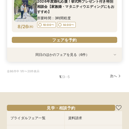
2026年度婚礼応援！挙式料プレゼント付き特別
相談会【家族婚・マタニティウエディングにもお
すすめ】
所要時間：3時間程度
10:00〜
14:00〜
8/26
(
水
)
フェアを予約
同日のほかのフェアを見る（6件）
特典あり
特典あり
特典あり
特典あり
特典あり
特典あり
総合リゾート満喫！お得に下見宿泊×レストラン
【60分だけ】クイック見学会♪＼平日は愛犬と参
＼豪華特典！／軽井沢リゾ婚ダンドリ相談×館内
【オンライン】映像でチャペル・会場見学＆見積
【品川サロン他】全国サロンでリゾート挙式相談
【軽井沢 神前式相談フェア】水辺の独立型神殿
全86件中 1件〜20件表示
優待で滞在ウエディング体験【1日1組限定でホテ
加OK／
見学ツアー×国内3泊ハネムーン特典【ホテル
相談／仮予約OK
会～最短60分～
でリゾート和婚
…
次へ
1
2
3
5
ル朝食orランチプレゼント】
シェフの料理を堪能！軽井沢プリンスホテル内レ
所要時間：1時間程度
所要時間：2時間程度
開催地：東京品川サロン プリンスウエディング
所要時間：3時間程度
ストラン15％OFF利用券プレゼント】
所要時間：3時間程度
所要時間：3時間程度
コンシェルジュデスク
11:00〜
11:00〜
11:00〜
12:00〜
12:00〜
12:00〜
所要時間：2時間程度
10:00〜
11:00〜
12:00〜
8/26
8/26
8/26
8/26
8/26
8/26
(
(
(
(
(
(
水
水
水
水
水
水
)
)
)
)
)
)
13:00〜
13:00〜
13:00〜
14:00〜
14:00〜
14:00〜
11:00〜
12:00〜
13:00〜
14:00〜
15:00〜
13:00〜
14:00〜
フェアを予約
フェアを予約
フェアを予約
見学・相談予約
フェアを予約
15:00〜
フェアを予約
ブライダルフェア一覧
資料請求
フェアを予約