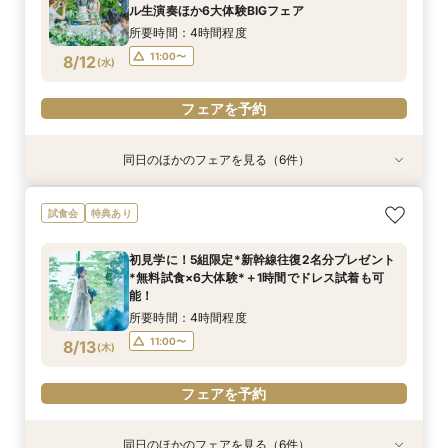
所要時間：2時間程度
10:00〜
8:50〜
14:00〜
9:00〜
8/11
8/11
8/11
8/11
8/11
8/11
ル生演奏ほか6大体験BIGフェア
(
(
(
(
(
(
火
火
火
火
火
火
)
)
)
)
)
)
14:00〜
14:00〜
15:00〜
15:00〜
11:00〜
12:00〜
13:50〜
14:00〜
所要時間：4時間程度
13:00〜
14:00〜
フェアを予約
フェアを予約
フェアを予約
フェアを予約
11:00〜
8/12
(
水
)
フェアを予約
15:00〜
フェアを予約
フェアを予約
同日のほかのフェアを見る（6件）
特典あり
特典あり
特典あり
特典あり
特典あり
特典あり
＼1件目来館特典！5組限定*新幹線往復2名分プ
2026年度婚礼応援！挙式料プレゼント付き特別
【60分だけ】クイック見学会♪＼平日は愛犬と参
【オンライン】映像でチャペル・会場見学＆見積
【品川サロン他】全国サロンでリゾート挙式相談
【軽井沢 神前式相談フェア】水辺の独立型神殿
試食会
特典あり
レゼント／フレンチ＆デザートブッフェ無料試食
相談会【家族婚・マタニティウエディングにもお
加OK／
相談／仮予約OK
会～最短60分～
でリゾート和婚
×6大体験サマーBIGフェア
すすめ】
所要時間：1時間程度
所要時間：2時間程度
開催地：東京品川サロン プリンスウエディング
所要時間：3時間程度
初見学に！5組限定*新幹線往復2名分プレゼント
所要時間：4時間程度
所要時間：3時間程度
コンシェルジュデスク
11:00〜
11:00〜
11:00〜
12:00〜
12:00〜
12:00〜
*無料試食×6大体験*＋1時間でドレス試着も可
所要時間：2時間程度
10:00〜
11:00〜
14:00〜
8/12
8/12
8/12
8/12
8/12
8/12
能！
(
(
(
(
(
(
水
水
水
水
水
水
)
)
)
)
)
)
13:00〜
13:00〜
13:00〜
14:00〜
14:00〜
14:00〜
11:00〜
12:00〜
所要時間：4時間程度
15:00〜
13:00〜
14:00〜
フェアを予約
フェアを予約
フェアを予約
フェアを予約
11:00〜
8/13
(
木
)
15:00〜
フェアを予約
フェアを予約
フェアを予約
同日のほかのフェアを見る（6件）
特典あり
特典あり
特典あり
特典あり
特典あり
特典あり