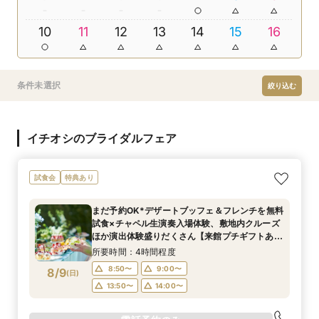
10
11
12
13
14
15
16
条件未選択
絞り込む
イチオシのブライダルフェア
試食会
特典あり
まだ予約OK*デザートブッフェ＆フレンチを無料
試食×チャペル生演奏入場体験、敷地内クルーズ
ほか演出体験盛りだくさん【来館プチギフトあ
り】
所要時間：4時間程度
8:50〜
9:00〜
8/9
(
日
)
13:50〜
14:00〜