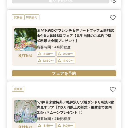
電話予約のみ
試食会
特典あり
まだ予約OK*フレンチ＆デザートブッフェ無料試
食付6大体験BIGフェア【見学当日のご成約で挙
式料最大全額プレゼント】
所要時間：4時間程度
8:50〜
9:00〜
8/11
(
火
)
13:50〜
14:00〜
フェアを予約
試食会
＼1件目来館特典／軽井沢リゾ婚ダンドリ相談×館
内見学ツア【110万円以上の挙式・披露宴で国内
3泊ハネムーンプレゼント！】
所要時間：4時間程度
8:50〜
9:00〜
8/11
(
火
)