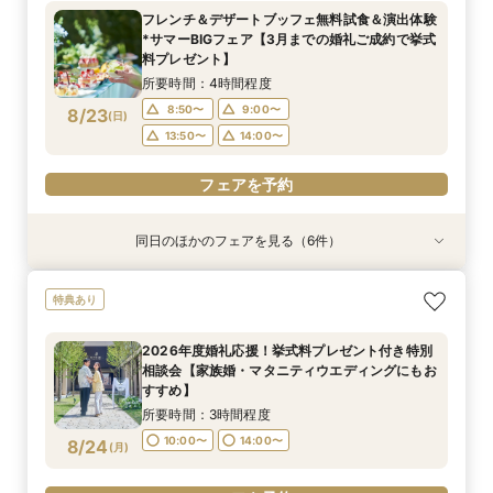
すすめ】
3泊ハネムーンプレゼント！】
所要時間：1時間程度
所要時間：3時間程度
所要時間：2時間程度
開催地：東京品川サロン プリンスウエディング
フレンチ＆デザートブッフェ無料試食＆演出体験
所要時間：3時間程度
所要時間：4時間程度
コンシェルジュデスク
10:00〜
10:00〜
9:00〜
10:00〜
14:00〜
11:00〜
*サマーBIGフェア【3月までの婚礼ご成約で挙式
所要時間：2時間程度
10:00〜
13:50〜
14:00〜
14:00〜
8/22
8/22
8/22
8/22
8/22
8/22
料プレゼント】
(
(
(
(
(
(
土
土
土
土
土
土
)
)
)
)
)
)
14:00〜
14:00〜
15:00〜
15:00〜
11:00〜
12:00〜
所要時間：4時間程度
13:00〜
14:00〜
フェアを予約
フェアを予約
フェアを予約
フェアを予約
フェアを予約
8:50〜
9:00〜
8/23
(
日
)
15:00〜
13:50〜
14:00〜
フェアを予約
フェアを予約
同日のほかのフェアを見る（6件）
特典あり
特典あり
特典あり
特典あり
特典あり
試食会
特典あり
2026年度婚礼応援！挙式料プレゼント付き特別
【約60分】クイック見学会♪2つのチャペル見比
【軽井沢 神前式相談フェア】水辺の独立型神殿
【オンライン】映像でチャペル・会場見学＆見積
【品川サロン他】全国サロンでリゾート挙式相談
＼1件目来館特典／軽井沢リゾ婚ダンドリ相談×館
特典あり
相談会【家族婚・マタニティウエディングにもお
べ＆会場見学
でリゾート和婚
相談／仮予約OK
会～最短60分～
内見学ツア【110万円以上の挙式・披露宴で国内
すすめ】
3泊ハネムーンプレゼント！】
所要時間：1時間程度
所要時間：3時間程度
所要時間：2時間程度
開催地：東京品川サロン プリンスウエディング
2026年度婚礼応援！挙式料プレゼント付き特別
所要時間：3時間程度
コンシェルジュデスク
所要時間：4時間程度
10:00〜
10:00〜
9:00〜
10:00〜
14:00〜
11:00〜
相談会【家族婚・マタニティウエディングにもお
所要時間：2時間程度
10:00〜
8:50〜
14:00〜
9:00〜
8/23
8/23
8/23
8/23
8/23
8/23
すすめ】
(
(
(
(
(
(
日
日
日
日
日
日
)
)
)
)
)
)
14:00〜
14:00〜
15:00〜
15:00〜
11:00〜
12:00〜
13:50〜
14:00〜
所要時間：3時間程度
13:00〜
14:00〜
フェアを予約
フェアを予約
フェアを予約
フェアを予約
10:00〜
14:00〜
8/24
(
月
)
フェアを予約
15:00〜