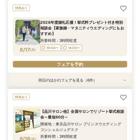
2026年度婚礼応援！挙式料プレゼント付き特別
【約60分】クイック見学会♪2つのチャペル見比
【軽井沢 神前式相談フェア】水辺の独立型神殿
【オンライン】映像でチャペル・会場見学＆見積
【品川サロン他】全国サロンでリゾート挙式相談
＼1件目来館特典／軽井沢リゾ婚ダンドリ相談×館
特典あり
相談会【家族婚・マタニティウエディングにもお
べ＆会場見学
でリゾート和婚
相談／仮予約OK
会～最短60分～
内見学ツア【110万円以上の挙式・披露宴で国内
すすめ】
3泊ハネムーンプレゼント！】
所要時間：1時間程度
所要時間：3時間程度
所要時間：2時間程度
開催地：東京品川サロン プリンスウエディング
2026年度婚礼応援！挙式料プレゼント付き特別
所要時間：3時間程度
コンシェルジュデスク
所要時間：4時間程度
10:00〜
10:00〜
9:00〜
10:00〜
14:00〜
11:00〜
相談会【家族婚・マタニティウエディングにもお
所要時間：2時間程度
10:00〜
8:50〜
14:00〜
9:00〜
8/16
8/16
8/16
8/16
8/16
8/16
すすめ】
(
(
(
(
(
(
日
日
日
日
日
日
)
)
)
)
)
)
14:00〜
14:00〜
15:00〜
15:00〜
11:00〜
12:00〜
13:50〜
14:00〜
所要時間：3時間程度
13:00〜
14:00〜
フェアを予約
フェアを予約
フェアを予約
フェアを予約
10:00〜
14:00〜
8/17
(
月
)
フェアを予約
15:00〜
フェアを予約
フェアを予約
同日のほかのフェアを見る（6件）
特典あり
特典あり
特典あり
特典あり
特典あり
特典あり
総合リゾート満喫！お得に下見宿泊×レストラン
【60分だけ】クイック見学会♪＼平日は愛犬と参
＼豪華特典！／軽井沢リゾ婚ダンドリ相談×館内
【オンライン】映像でチャペル・会場見学＆見積
【品川サロン他】全国サロンでリゾート挙式相談
【軽井沢 神前式相談フェア】水辺の独立型神殿
特典あり
優待で滞在ウエディング体験【1日1組限定でホテ
加OK／
見学ツアー×国内3泊ハネムーン特典【ホテル
相談／仮予約OK
会～最短60分～
でリゾート和婚
ル朝食orランチプレゼント】
シェフの料理を堪能！軽井沢プリンスホテル内レ
所要時間：1時間程度
所要時間：2時間程度
開催地：東京品川サロン プリンスウエディング
所要時間：3時間程度
【品川サロン他】全国サロンでリゾート挙式相談
ストラン15％OFF利用券プレゼント】
所要時間：3時間程度
所要時間：3時間程度
コンシェルジュデスク
11:00〜
11:00〜
11:00〜
12:00〜
12:00〜
12:00〜
会～最短60分～
所要時間：2時間程度
10:00〜
11:00〜
12:00〜
8/17
8/17
8/17
8/17
8/17
8/17
(
(
(
(
(
(
月
月
月
月
月
月
)
)
)
)
)
)
13:00〜
13:00〜
13:00〜
14:00〜
14:00〜
14:00〜
開催地：東京品川サロン プリンスウエディング
11:00〜
12:00〜
13:00〜
14:00〜
コンシェルジュデスク
15:00〜
13:00〜
14:00〜
所要時間：2時間程度
フェアを予約
フェアを予約
フェアを予約
8/18
(
火
)