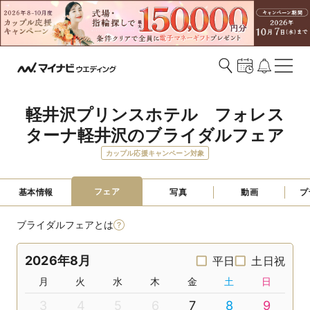
軽井沢プリンスホテル　フォレス
ターナ軽井沢のブライダルフェア
カップル応援キャンペーン対象
フェア
基本情報
写真
動画
プ
ブライダルフェアとは
2026年8月
平日
土日祝
月
火
水
木
金
土
日
3
4
5
6
7
8
9