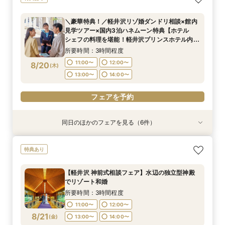
会～最短60分～
開催地：東京品川サロン プリンスウエディング
＼豪華特典！／軽井沢リゾ婚ダンドリ相談×館内
コンシェルジュデスク
見学ツアー×国内3泊ハネムーン特典【ホテル
所要時間：2時間程度
8/19
シェフの料理を堪能！軽井沢プリンスホテル内レ
(
水
)
11:00〜
12:00〜
ストラン15％OFF利用券プレゼント】
所要時間：3時間程度
13:00〜
14:00〜
11:00〜
12:00〜
8/20
(
木
)
15:00〜
13:00〜
14:00〜
フェアを予約
フェアを予約
同日のほかのフェアを見る（6件）
特典あり
特典あり
特典あり
特典あり
特典あり
特典あり
2026年度婚礼応援！挙式料プレゼント付き特別
総合リゾート満喫！お得に下見宿泊×レストラン
【60分だけ】クイック見学会♪＼平日は愛犬と参
【オンライン】映像でチャペル・会場見学＆見積
【品川サロン他】全国サロンでリゾート挙式相談
【軽井沢 神前式相談フェア】水辺の独立型神殿
特典あり
相談会【家族婚・マタニティウエディングにもお
優待で滞在ウエディング体験【1日1組限定でホテ
加OK／
相談／仮予約OK
会～最短60分～
でリゾート和婚
すすめ】
ル朝食orランチプレゼント】
所要時間：1時間程度
所要時間：2時間程度
開催地：東京品川サロン プリンスウエディング
所要時間：3時間程度
【軽井沢 神前式相談フェア】水辺の独立型神殿
所要時間：3時間程度
所要時間：3時間程度
コンシェルジュデスク
11:00〜
11:00〜
11:00〜
12:00〜
12:00〜
12:00〜
でリゾート和婚
所要時間：2時間程度
10:00〜
10:00〜
14:00〜
8/20
8/20
8/20
8/20
8/20
8/20
(
(
(
(
(
(
木
木
木
木
木
木
)
)
)
)
)
)
13:00〜
13:00〜
13:00〜
14:00〜
14:00〜
14:00〜
所要時間：3時間程度
11:00〜
12:00〜
15:00〜
11:00〜
12:00〜
13:00〜
14:00〜
フェアを予約
フェアを予約
フェアを予約
フェアを予約
8/21
(
金
)
13:00〜
14:00〜
15:00〜