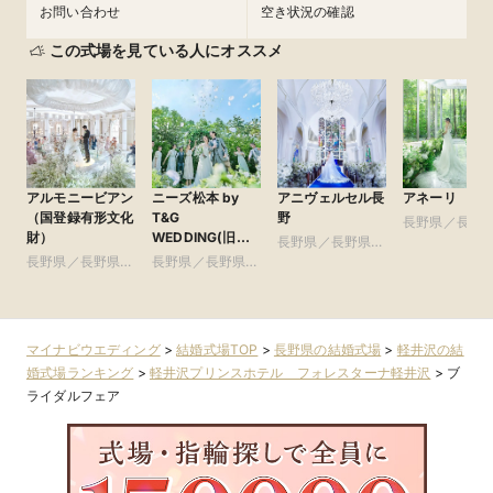
お問い合わせ
空き状況の確認
この式場を見ている人にオススメ
アルモニービアン
ニーズ松本 by
アニヴェルセル長
アネーリ 軽
（国登録有形文化
T&G
野
長野県／長野
財）
WEDDING(旧
長野県／長野県全
域
ガーデンヒルズ迎
長野県／長野県全
長野県／長野県全
域
賓館 松本)
域
域
マイナビウエディング
>
結婚式場TOP
>
長野県の結婚式場
>
軽井沢の結
婚式場ランキング
>
軽井沢プリンスホテル フォレスターナ軽井沢
>
ブ
ライダルフェア