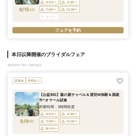
9:00〜
9:30〜
8/15
(
土
)
11:00〜
14:30〜
18:00〜
フェアを予約
本日以降開催のブライダルフェア
全64件中 1件〜20件表示
試食会
特典あり
【お盆BIG】森の新チャペル＆貸切W体験＆国産
牛*オマール試食
所要時間：3時間程度
9:00〜
9:30〜
8/9
(
日
)
11:00〜
14:30〜
18:00〜