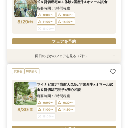
12:00〜
12:00〜
13:00〜
13:00〜
式＆貸切邸宅ALL体験×国産牛&オマール試食
8/28
8/28
(
(
金
金
)
)
15:00〜
15:00〜
17:00〜
17:00〜
所要時間：3時間程度
18:00〜
18:00〜
9:00〜
9:30〜
8/29
(
土
)
11:00〜
14:30〜
フェアを予約
フェアを予約
18:00〜
フェアを予約
同日のほかのフェアを見る（7件）
試食会
試食会
特典あり
特典あり
特典あり
試食会
試食会
特典あり
特典あり
特典あり
特典あり
動画あり
マイナビW予約限定！料理重視★必見【国産牛*
「即決ナシ」予算のリアル大公開！本番コーデ×
【遠方の方◎オンライン相談会】スマホで簡単！
不安解消★予算安心【シンプル婚・パパママ婚】
知りたい事だけ！60分でも可能【予算・雰囲
【大切な家族！ペットと一緒の結婚式】限定特典
【2名〜OK*送迎付きで安心】贅沢試食＆少人数
試食会
特典あり
オマール海老*トリュフ】贅沢試食×貸切W
人気ドレス優待付
豪華5大特典付き
お見積りサポート相談会
気・ドレスなど】何でも相談会
♪ペットと相談会
婚相談会
所要時間：2時間程度
所要時間：2時間30分程度
所要時間：1時間程度
所要時間：1時間30分程度
所要時間：1時間程度
所要時間：2時間30分程度
所要時間：2時間30分程度
マイナビ限定*当館人気No.1*国産牛×オマール試
10:00〜
9:00〜
9:00〜
9:00〜
9:00〜
9:00〜
9:00〜
12:00〜
9:30〜
9:30〜
9:30〜
9:30〜
9:30〜
9:30〜
食＆貸切邸宅見学×安心相談
8/29
8/29
8/29
8/29
8/29
8/29
8/29
(
(
(
(
(
(
(
土
土
土
土
土
土
土
)
)
)
)
)
)
)
14:30〜
13:30〜
11:00〜
11:00〜
11:00〜
11:00〜
11:00〜
16:00〜
14:30〜
14:30〜
14:30〜
15:00〜
14:30〜
14:30〜
所要時間：3時間程度
18:00〜
18:00〜
18:00〜
18:00〜
18:00〜
18:00〜
17:00〜
9:00〜
9:30〜
8/30
(
日
)
11:00〜
14:30〜
フェアを予約
フェアを予約
フェアを予約
フェアを予約
フェアを予約
フェアを予約
フェアを予約
18:00〜