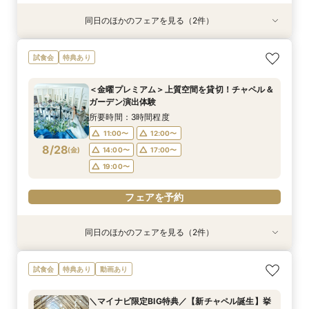
同日のほかのフェアを見る（2件）
試食会
特典あり
特典あり
2名様～少人数プラン【送迎付きで安心】一組貸
【遠方の方◎オンライン相談会】スマホで簡単！
試食会
特典あり
切でおススメ♪
豪華5大特典付き
所要時間：2時間30分程度
所要時間：30分程度
＜金曜プレミアム＞上質空間を貸切！チャペル＆
12:00〜
12:00〜
13:00〜
13:00〜
ガーデン演出体験
8/27
8/27
(
(
木
木
)
)
15:00〜
15:00〜
17:00〜
17:00〜
所要時間：3時間程度
18:00〜
18:00〜
11:00〜
12:00〜
8/28
(
金
)
14:00〜
17:00〜
フェアを予約
フェアを予約
19:00〜
フェアを予約
同日のほかのフェアを見る（2件）
試食会
特典あり
特典あり
2名様～少人数プラン【送迎付きで安心】一組貸
【遠方の方◎オンライン相談会】スマホで簡単！
試食会
特典あり
動画あり
切でおススメ♪
豪華5大特典付き
所要時間：2時間30分程度
所要時間：30分程度
＼マイナビ限定BIG特典／【新チャペル誕生】挙