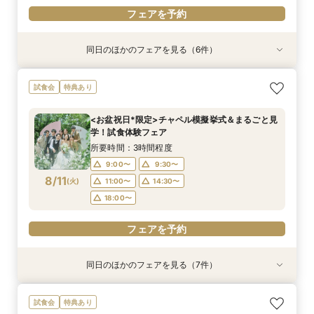
フェアを予約
同日のほかのフェアを見る（6件）
試食会
試食会
特典あり
特典あり
試食会
試食会
特典あり
特典あり
特典あり
特典あり
「即決ナシ」予算のリアル大公開！本番コーデ×
＜初めての式場見学＞心躍る花嫁の第一歩♪見積
不安解消★予算安心【シンプル婚・パパママ婚】
知りたい事だけ！60分でも可能【予算・雰囲
【大切な家族！ペットと一緒の結婚式】限定特典
【2名〜OK*送迎付きで安心】贅沢試食＆少人数
試食会
特典あり
人気ドレス優待付
もり相談＆見学会
お見積りサポート相談会
気・ドレスなど】何でも相談会
♪ペットと相談会
婚相談会
所要時間：2時間30分程度
所要時間：2時間程度
所要時間：1時間30分程度
所要時間：1時間程度
所要時間：2時間30分程度
所要時間：2時間30分程度
<お盆祝日*限定>チャペル模擬挙式＆まるごと見
9:00〜
9:00〜
9:00〜
9:00〜
9:00〜
9:00〜
9:30〜
9:30〜
9:30〜
9:30〜
9:30〜
9:30〜
学！試食体験フェア
8/9
8/9
8/9
8/9
8/9
8/9
(
(
(
(
(
(
日
日
日
日
日
日
)
)
)
)
)
)
14:30〜
11:00〜
11:00〜
11:00〜
11:00〜
11:00〜
14:30〜
14:30〜
14:30〜
15:00〜
14:30〜
14:30〜
所要時間：3時間程度
18:00〜
18:00〜
18:00〜
18:00〜
18:00〜
18:00〜
9:00〜
9:30〜
8/11
(
火
)
11:00〜
14:30〜
フェアを予約
フェアを予約
フェアを予約
フェアを予約
フェアを予約
フェアを予約
18:00〜
フェアを予約
同日のほかのフェアを見る（7件）
試食会
試食会
特典あり
特典あり
特典あり
試食会
試食会
特典あり
特典あり
特典あり
特典あり
動画あり
マイナビW予約限定！料理重視★必見【国産牛*
「即決ナシ」予算のリアル大公開！本番コーデ×
【遠方の方◎オンライン相談会】スマホで簡単！
不安解消★予算安心【シンプル婚・パパママ婚】
知りたい事だけ！60分でも可能【予算・雰囲
【大切な家族！ペットと一緒の結婚式】限定特典
【2名〜OK*送迎付きで安心】贅沢試食＆少人数
試食会
特典あり
オマール海老*トリュフ】贅沢試食×貸切W
人気ドレス優待付
豪華5大特典付き
お見積りサポート相談会
気・ドレスなど】何でも相談会
♪ペットと相談会
婚相談会