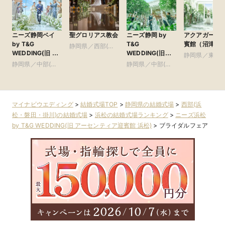
ニーズ静岡ベイ
聖グロリアス教会
ニーズ静岡 by
アクアガーデ
by T&G
T&G
賓館（沼津）
静岡県／西部(浜
WEDDING(旧 ベ
WEDDING(旧
松・磐田・掛川)
静岡県／東部(
イサイド迎賓館
アーセンティア迎
静岡県／中部(静
静岡県／中部(静
士・沼津・御
静岡)
賓館 静岡)
岡・藤枝・焼津)
岡・藤枝・焼津)
場)
マイナビウエディング
>
結婚式場TOP
>
静岡県の結婚式場
>
西部(浜
松・磐田・掛川)の結婚式場
>
浜松の結婚式場ランキング
>
ニーズ浜松
by T&G WEDDING(旧 アーセンティア迎賓館 浜松)
>
ブライダルフェア