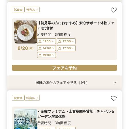
2名様～少人数プラン【送迎付きで安心】一組貸
【遠方の方◎オンライン相談会】スマホで簡単！
試食会
特典あり
切でおススメ♪
豪華5大特典付き
所要時間：2時間30分程度
所要時間：30分程度
【初見学の方におすすめ】安心サポート体験フェ
12:00〜
12:00〜
13:00〜
13:00〜
ア♪試食付
8/19
8/19
(
(
水
水
)
)
15:00〜
15:00〜
17:00〜
17:00〜
所要時間：3時間程度
18:00〜
18:00〜
11:00〜
12:00〜
8/20
(
木
)
14:00〜
17:00〜
フェアを予約
フェアを予約
19:00〜
フェアを予約
同日のほかのフェアを見る（2件）
試食会
特典あり
特典あり
2名様～少人数プラン【送迎付きで安心】一組貸
【遠方の方◎オンライン相談会】スマホで簡単！
試食会
特典あり
切でおススメ♪
豪華5大特典付き
所要時間：2時間30分程度
所要時間：30分程度
＜金曜プレミアム＞上質空間を貸切！チャペル＆
12:00〜
12:00〜
13:00〜
13:00〜
ガーデン演出体験
8/20
8/20
(
(
木
木
)
)
15:00〜
15:00〜
17:00〜
17:00〜
所要時間：3時間程度
18:00〜
18:00〜