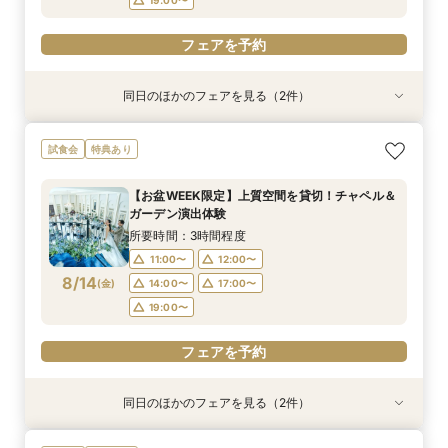
フェアを予約
同日のほかのフェアを見る（2件）
試食会
特典あり
特典あり
2名様～少人数プラン【送迎付きで安心】一組貸
【遠方の方◎オンライン相談会】スマホで簡単！
試食会
特典あり
切でおススメ♪
豪華5大特典付き
所要時間：2時間30分程度
所要時間：30分程度
【お盆WEEK限定】上質空間を貸切！チャペル＆
12:00〜
12:00〜
13:00〜
13:00〜
ガーデン演出体験
8/13
8/13
(
(
木
木
)
)
15:00〜
15:00〜
17:00〜
17:00〜
所要時間：3時間程度
18:00〜
18:00〜
11:00〜
12:00〜
8/14
(
金
)
14:00〜
17:00〜
フェアを予約
フェアを予約
19:00〜
フェアを予約
同日のほかのフェアを見る（2件）
試食会
特典あり
特典あり