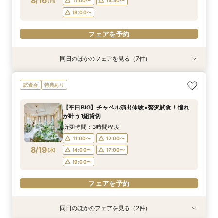
8/16
(
日
)
11:00〜
14:30〜
フェアを予約
フェアを予約
フェアを予約
フェアを予約
フェアを予約
フェアを予約
フェアを予約
18:00〜
フェアを予約
同日のほかのフェアを見る（7件）
試食会
特典あり
試食会
特典あり
特典あり
試食会
試食会
特典あり
特典あり
特典あり
特典あり
「即決ナシ」予算のリアル大公開！本番コーデ×
【遠方の方◎オンライン相談会】スマホで簡単！
＜初めての式場見学＞心躍る花嫁の第一歩♪見積
不安解消★予算安心【シンプル婚・パパママ婚】
知りたい事だけ！60分でも可能【予算・雰囲
【大切な家族！ペットと一緒の結婚式】限定特典
【2名〜OK*送迎付きで安心】贅沢試食＆少人数
試食会
特典あり
人気ドレス優待付
豪華5大特典付き
もり相談＆見学会
お見積りサポート相談会
気・ドレスなど】何でも相談会
♪ペットと相談会
婚相談会
所要時間：2時間30分程度
所要時間：1時間程度
所要時間：2時間程度
所要時間：1時間30分程度
所要時間：1時間程度
所要時間：2時間30分程度
所要時間：2時間30分程度
【平日BIG】チャペル演出体験×贅沢試食！憧れ
10:00〜
9:00〜
9:00〜
9:00〜
9:00〜
9:00〜
9:00〜
12:00〜
9:30〜
9:30〜
9:30〜
9:30〜
9:30〜
9:30〜
が叶う1組貸切
8/16
8/16
8/16
8/16
8/16
8/16
8/16
(
(
(
(
(
(
(
日
日
日
日
日
日
日
)
)
)
)
)
)
)
14:30〜
13:30〜
11:00〜
11:00〜
11:00〜
11:00〜
11:00〜
16:00〜
14:30〜
14:30〜
14:30〜
15:00〜
14:30〜
14:30〜
所要時間：3時間程度
18:00〜
18:00〜
18:00〜
18:00〜
18:00〜
18:00〜
17:00〜
11:00〜
12:00〜
8/19
(
水
)
14:00〜
17:00〜
フェアを予約
フェアを予約
フェアを予約
フェアを予約
フェアを予約
フェアを予約
フェアを予約
19:00〜
フェアを予約
同日のほかのフェアを見る（2件）
試食会
特典あり
特典あり