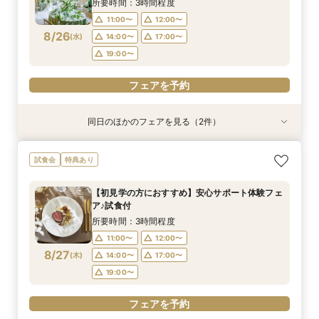
8/23
8/23
8/23
8/23
8/23
8/23
8/23
所要時間：3時間程度
18:00〜
18:00〜
18:00〜
18:00〜
18:00〜
18:00〜
17:00〜
11:00〜
12:00〜
8/26
(
水
)
14:00〜
17:00〜
フェアを予約
フェアを予約
フェアを予約
フェアを予約
フェアを予約
フェアを予約
フェアを予約
19:00〜
フェアを予約
同日のほかのフェアを見る（2件）
試食会
特典あり
特典あり
2名様～少人数プラン【送迎付きで安心】一組貸
【遠方の方◎オンライン相談会】スマホで簡単！
試食会
特典あり
切でおススメ♪
豪華5大特典付き
所要時間：2時間30分程度
所要時間：30分程度
【初見学の方におすすめ】安心サポート体験フェ
12:00〜
12:00〜
13:00〜
13:00〜
ア♪試食付
8/26
8/26
(
(
水
水
)
)
15:00〜
15:00〜
17:00〜
17:00〜
所要時間：3時間程度
18:00〜
18:00〜
11:00〜
12:00〜
8/27
(
木
)
14:00〜
17:00〜
フェアを予約
フェアを予約
19:00〜
フェアを予約