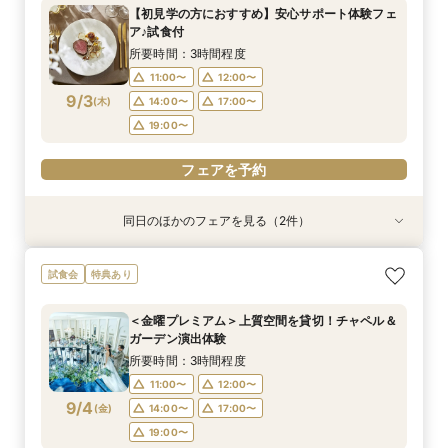
所要時間：2時間30分程度
所要時間：30分程度
【初見学の方におすすめ】安心サポート体験フェ
12:00〜
12:00〜
13:00〜
13:00〜
ア♪試食付
9/2
9/2
(
(
水
水
)
)
15:00〜
15:00〜
17:00〜
17:00〜
所要時間：3時間程度
18:00〜
18:00〜
11:00〜
12:00〜
9/3
(
木
)
14:00〜
17:00〜
フェアを予約
フェアを予約
19:00〜
フェアを予約
同日のほかのフェアを見る（2件）
試食会
特典あり
特典あり
2名様～少人数プラン【送迎付きで安心】一組貸
【遠方の方◎オンライン相談会】スマホで簡単！
試食会
特典あり
切でおススメ♪
豪華5大特典付き
所要時間：2時間30分程度
所要時間：30分程度
＜金曜プレミアム＞上質空間を貸切！チャペル＆
12:00〜
12:00〜
13:00〜
13:00〜
ガーデン演出体験
9/3
9/3
(
(
木
木
)
)
15:00〜
15:00〜
17:00〜
17:00〜
所要時間：3時間程度
18:00〜
18:00〜
11:00〜
12:00〜
9/4
(
金
)
14:00〜
17:00〜
フェアを予約
フェアを予約
19:00〜