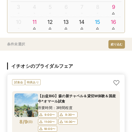
3
4
5
6
7
8
9
10
11
12
13
14
15
16
条件未選択
絞り込む
イチオシのブライダルフェア
試食会
特典あり
【お盆BIG】森の新チャペル＆貸切W体験＆国産
牛*オマール試食
所要時間：3時間程度
9:00〜
9:30〜
8/9
(
日
)
11:00〜
14:30〜
18:00〜