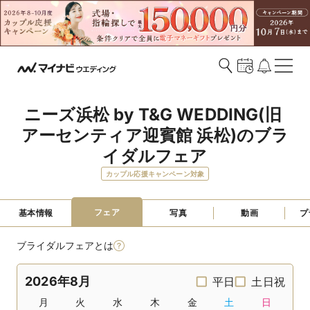
ニーズ浜松 by T&G WEDDING(旧 
アーセンティア迎賓館 浜松)のブラ
イダルフェア
カップル応援キャンペーン対象
フェア
基本情報
写真
動画
プ
ブライダルフェアとは
2026年8月
平日
土日祝
月
火
水
木
金
土
日