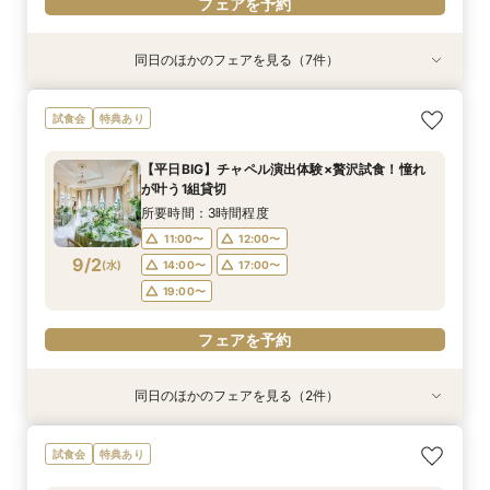
フェアを予約
同日のほかのフェアを見る（7件）
試食会
特典あり
試食会
特典あり
特典あり
試食会
試食会
特典あり
特典あり
特典あり
特典あり
「即決ナシ」予算のリアル大公開！本番コーデ×
【遠方の方◎オンライン相談会】スマホで簡単！
＜初めての式場見学＞心躍る花嫁の第一歩♪見積
不安解消★予算安心【シンプル婚・パパママ婚】
知りたい事だけ！60分でも可能【予算・雰囲
【大切な家族！ペットと一緒の結婚式】限定特典
【2名〜OK*送迎付きで安心】贅沢試食＆少人数
試食会
特典あり
人気ドレス優待付
豪華5大特典付き
もり相談＆見学会
お見積りサポート相談会
気・ドレスなど】何でも相談会
♪ペットと相談会
婚相談会
所要時間：2時間30分程度
所要時間：1時間程度
所要時間：2時間程度
所要時間：1時間30分程度
所要時間：1時間程度
所要時間：2時間30分程度
所要時間：2時間30分程度
【平日BIG】チャペル演出体験×贅沢試食！憧れ
10:00〜
9:00〜
9:00〜
9:00〜
9:00〜
9:00〜
9:00〜
12:00〜
9:30〜
9:30〜
9:30〜
9:30〜
9:30〜
9:30〜
が叶う1組貸切
8/30
8/30
8/30
8/30
8/30
8/30
8/30
(
(
(
(
(
(
(
日
日
日
日
日
日
日
)
)
)
)
)
)
)
14:30〜
13:30〜
11:00〜
11:00〜
11:00〜
11:00〜
11:00〜
16:00〜
14:30〜
14:30〜
14:30〜
15:00〜
14:30〜
14:30〜
所要時間：3時間程度
18:00〜
18:00〜
18:00〜
18:00〜
18:00〜
18:00〜
17:00〜
11:00〜
12:00〜
9/2
(
水
)
14:00〜
17:00〜
フェアを予約
フェアを予約
フェアを予約
フェアを予約
フェアを予約
フェアを予約
フェアを予約
19:00〜
フェアを予約
同日のほかのフェアを見る（2件）
試食会
特典あり
特典あり
2名様～少人数プラン【送迎付きで安心】一組貸
【遠方の方◎オンライン相談会】スマホで簡単！
試食会
特典あり
切でおススメ♪
豪華5大特典付き