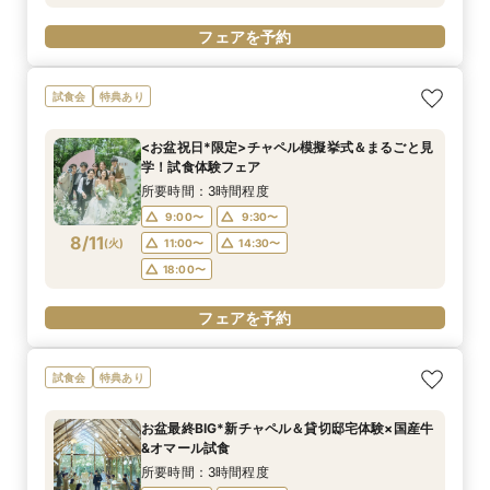
フェアを予約
試食会
特典あり
<お盆祝日*限定>チャペル模擬挙式＆まるごと見
学！試食体験フェア
所要時間：3時間程度
9:00〜
9:30〜
8/11
(
火
)
11:00〜
14:30〜
18:00〜
フェアを予約
試食会
特典あり
お盆最終BIG*新チャペル＆貸切邸宅体験×国産牛
&オマール試食
所要時間：3時間程度