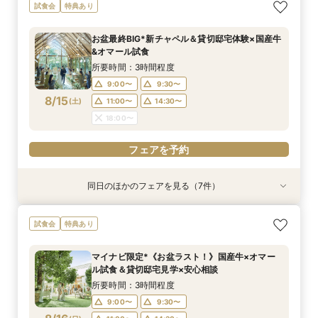
2名様～少人数プラン【送迎付きで安心】一組貸
【遠方の方◎オンライン相談会】スマホで簡単！
試食会
特典あり
切でおススメ♪
豪華5大特典付き
所要時間：2時間30分程度
所要時間：30分程度
お盆最終BIG*新チャペル＆貸切邸宅体験×国産牛
12:00〜
12:00〜
13:00〜
13:00〜
&オマール試食
8/14
8/14
(
(
金
金
)
)
15:00〜
15:00〜
17:00〜
17:00〜
所要時間：3時間程度
18:00〜
18:00〜
9:00〜
9:30〜
8/15
(
土
)
11:00〜
14:30〜
フェアを予約
フェアを予約
18:00〜
フェアを予約
同日のほかのフェアを見る（7件）
試食会
試食会
特典あり
特典あり
特典あり
試食会
試食会
特典あり
特典あり
特典あり
特典あり
動画あり
マイナビW予約限定！料理重視★必見【国産牛*
「即決ナシ」予算のリアル大公開！本番コーデ×
【遠方の方◎オンライン相談会】スマホで簡単！
不安解消★予算安心【シンプル婚・パパママ婚】
知りたい事だけ！60分でも可能【予算・雰囲
【大切な家族！ペットと一緒の結婚式】限定特典
【2名〜OK*送迎付きで安心】贅沢試食＆少人数
試食会
特典あり
オマール海老*トリュフ】贅沢試食×貸切W
人気ドレス優待付
豪華5大特典付き
お見積りサポート相談会
気・ドレスなど】何でも相談会
♪ペットと相談会
婚相談会
所要時間：2時間程度
所要時間：2時間30分程度
所要時間：1時間程度
所要時間：1時間30分程度
所要時間：1時間程度
所要時間：2時間30分程度
所要時間：2時間30分程度
マイナビ限定*《お盆ラスト！》国産牛×オマー
10:00〜
9:00〜
9:00〜
9:00〜
9:00〜
9:00〜
9:00〜
12:00〜
9:30〜
9:30〜
9:30〜
9:30〜
9:30〜
9:30〜
ル試食＆貸切邸宅見学×安心相談
8/15
8/15
8/15
8/15
8/15
8/15
8/15
(
(
(
(
(
(
(
土
土
土
土
土
土
土
)
)
)
)
)
)
)
14:30〜
13:30〜
11:00〜
11:00〜
11:00〜
11:00〜
11:00〜
16:00〜
14:30〜
14:30〜
14:30〜
15:00〜
14:30〜
14:30〜
所要時間：3時間程度
18:00〜
18:00〜
18:00〜
18:00〜
18:00〜
18:00〜
17:00〜
9:00〜
9:30〜