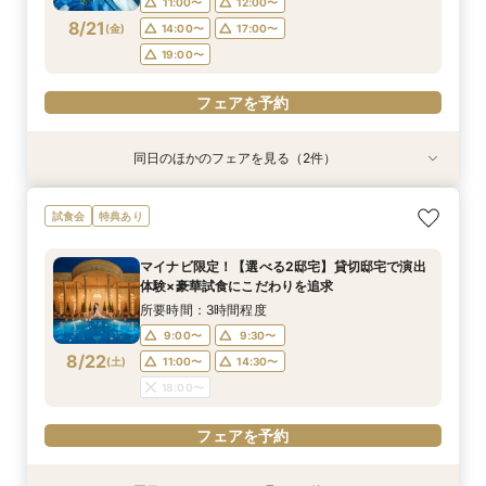
11:00〜
12:00〜
8/21
(
金
)
14:00〜
17:00〜
フェアを予約
フェアを予約
19:00〜
フェアを予約
同日のほかのフェアを見る（2件）
試食会
特典あり
特典あり
2名様～少人数プラン【送迎付きで安心】一組貸
【遠方の方◎オンライン相談会】スマホで簡単！
試食会
特典あり
切でおススメ♪
豪華5大特典付き
所要時間：2時間30分程度
所要時間：30分程度
マイナビ限定！【選べる2邸宅】貸切邸宅で演出
12:00〜
12:00〜
13:00〜
13:00〜
体験×豪華試食にこだわりを追求
8/21
8/21
(
(
金
金
)
)
15:00〜
15:00〜
17:00〜
17:00〜
所要時間：3時間程度
18:00〜
18:00〜
9:00〜
9:30〜
8/22
(
土
)
11:00〜
14:30〜
フェアを予約
フェアを予約
18:00〜
フェアを予約