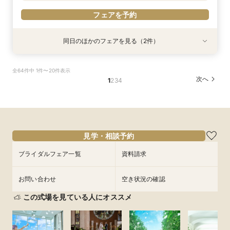
フェアを予約
同日のほかのフェアを見る（2件）
試食会
特典あり
特典あり
2名様～少人数プラン【送迎付きで安心】一組貸
【遠方の方◎オンライン相談会】スマホで簡単！
全64件中 1件〜20件表示
切でおススメ♪
豪華5大特典付き
次へ
1
2
3
4
所要時間：2時間30分程度
所要時間：30分程度
12:00〜
12:00〜
13:00〜
13:00〜
9/4
9/4
(
(
金
金
)
)
15:00〜
15:00〜
17:00〜
17:00〜
18:00〜
18:00〜
見学・相談予約
フェアを予約
フェアを予約
ブライダルフェア一覧
資料請求
お問い合わせ
空き状況の確認
この式場を見ている人にオススメ