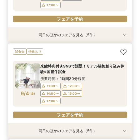
フェアを予約
フェアを予約
17:00〜
フェアを予約
同日のほかのフェアを見る（5件）
試食会
試食会
特典あり
試食会
試食会
特典あり
特典あり
特典あり
特典あり
【大人10名～貸切W】少人数向けフェア♪豪華試
《徹底比較*2件目以降の方へ》見積り相談×試食
【オンライン開催】遠方在住でも安心◆バーチャ
【無料試食付き】お気軽マタニティ＆パパママ
【TRUNKで挙げるなら1件目がお得】無料試食×
試食会
特典あり
食＆見積もり相談
付*貸切邸宅体験
ル見学＆相談会
キッズ婚相談会
お気軽相談会
所要時間：2時間30分程度
所要時間：2時間30分程度
所要時間：1時間程度
所要時間：2時間30分程度
所要時間：2時間30分程度
来館特典付★SNSで話題！リアル装飾創り込み体
12:00〜
12:00〜
12:00〜
11:00〜
11:00〜
14:00〜
14:00〜
12:00〜
12:00〜
15:00〜
験×国産牛試食
9/3
9/3
9/3
9/3
9/3
(
(
(
(
(
木
木
木
木
木
)
)
)
)
)
14:00〜
14:00〜
17:00〜
15:00〜
15:00〜
所要時間：2時間30分程度
17:00〜
17:00〜
11:00〜
12:00〜
フェアを予約
フェアを予約
フェアを予約
9/4
(
金
)
14:00〜
15:00〜
フェアを予約
フェアを予約
17:00〜
フェアを予約
同日のほかのフェアを見る（5件）
試食会
試食会
特典あり
試食会
試食会
特典あり
特典あり
特典あり
特典あり