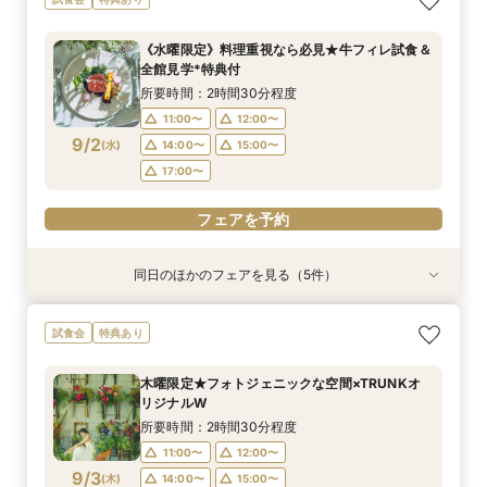
付*貸切邸宅体験
食＆見積もり相談
新プラン×試食付
×おもてなし体験
所要時間：2時間30分程度
所要時間：2時間30分程度
所要時間：2時間30分程度
所要時間：2時間30分程度
《水曜限定》料理重視なら必見★牛フィレ試食＆
9:00〜
9:00〜
9:00〜
9:00〜
12:00〜
12:00〜
12:00〜
12:00〜
全館見学*特典付
8/30
8/30
8/30
8/30
(
(
(
(
日
日
日
日
)
)
)
)
16:00〜
16:00〜
16:00〜
16:00〜
16:10〜
16:10〜
16:10〜
16:10〜
所要時間：2時間30分程度
11:00〜
12:00〜
フェアを予約
フェアを予約
フェアを予約
フェアを予約
9/2
(
水
)
14:00〜
15:00〜
17:00〜
フェアを予約
同日のほかのフェアを見る（5件）
試食会
試食会
特典あり
試食会
試食会
特典あり
特典あり
特典あり
特典あり
【大人10名～貸切W】少人数向けフェア♪豪華試
《徹底比較*2件目以降の方へ》見積り相談×試食
【オンライン開催】遠方在住でも安心◆バーチャ
【無料試食付き】お気軽マタニティ＆パパママ
【TRUNKで挙げるなら1件目がお得】無料試食×
試食会
特典あり
食＆見積もり相談
付*貸切邸宅体験
ル見学＆相談会
キッズ婚相談会
お気軽相談会
所要時間：2時間30分程度
所要時間：2時間30分程度
所要時間：1時間程度
所要時間：2時間30分程度
所要時間：2時間30分程度
木曜限定★フォトジェニックな空間×TRUNKオ
12:00〜
12:00〜
12:00〜
11:00〜
11:00〜
14:00〜
14:00〜
12:00〜
12:00〜
15:00〜
リジナルW
9/2
9/2
9/2
9/2
9/2
(
(
(
(
(
水
水
水
水
水
)
)
)
)
)
14:00〜
14:00〜
17:00〜
15:00〜
15:00〜
所要時間：2時間30分程度
17:00〜
17:00〜
11:00〜
12:00〜
フェアを予約
フェアを予約
フェアを予約
9/3
(
木
)
14:00〜
15:00〜