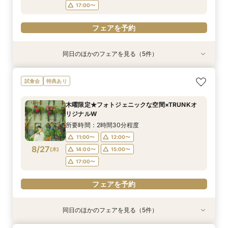
17:00〜
フェアを予約
同日のほかのフェアを見る（5件）
試食会
試食会
特典あり
試食会
試食会
特典あり
特典あり
特典あり
特典あり
【大人10名～貸切W】少人数向けフェア♪豪華試
《徹底比較*2件目以降の方へ》見積り相談×試食
【オンライン開催】遠方在住でも安心◆バーチャ
【無料試食付き】お気軽マタニティ＆パパママ
【TRUNKで挙げるなら1件目がお得】無料試食×
試食会
特典あり
食＆見積もり相談
付*貸切邸宅体験
ル見学＆相談会
キッズ婚相談会
お気軽相談会
所要時間：2時間30分程度
所要時間：2時間30分程度
所要時間：1時間程度
所要時間：2時間30分程度
所要時間：2時間30分程度
木曜限定★フォトジェニックな空間×TRUNKオ
12:00〜
12:00〜
12:00〜
11:00〜
11:00〜
14:00〜
14:00〜
12:00〜
12:00〜
15:00〜
リジナルW
8/26
8/26
8/26
8/26
8/26
(
(
(
(
(
水
水
水
水
水
)
)
)
)
)
14:00〜
14:00〜
17:00〜
15:00〜
15:00〜
所要時間：2時間30分程度
17:00〜
17:00〜
11:00〜
12:00〜
フェアを予約
フェアを予約
フェアを予約
8/27
(
木
)
14:00〜
15:00〜
フェアを予約
フェアを予約
17:00〜
フェアを予約
同日のほかのフェアを見る（5件）
試食会
試食会
特典あり
試食会
試食会
特典あり
特典あり
特典あり
特典あり