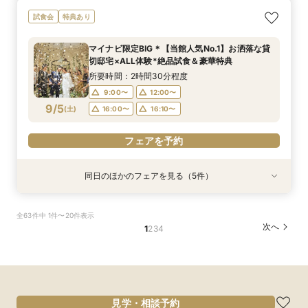
【大人10名～貸切W】少人数向けフェア♪豪華試
《徹底比較*2件目以降の方へ》見積り相談×試食
【オンライン開催】遠方在住でも安心◆バーチャ
【無料試食付き】お気軽マタニティ＆パパママ
【TRUNKで挙げるなら1件目がお得】無料試食×
試食会
特典あり
食＆見積もり相談
付*貸切邸宅体験
ル見学＆相談会
キッズ婚相談会
お気軽相談会
所要時間：2時間30分程度
所要時間：2時間30分程度
所要時間：1時間程度
所要時間：2時間30分程度
所要時間：2時間30分程度
マイナビ限定BIG＊【当館人気No.1】お洒落な貸
12:00〜
12:00〜
12:00〜
11:00〜
11:00〜
14:00〜
14:00〜
12:00〜
12:00〜
15:00〜
切邸宅×ALL体験*絶品試食＆豪華特典
9/4
9/4
9/4
9/4
9/4
(
(
(
(
(
金
金
金
金
金
)
)
)
)
)
14:00〜
14:00〜
17:00〜
15:00〜
15:00〜
所要時間：2時間30分程度
17:00〜
17:00〜
9:00〜
12:00〜
フェアを予約
フェアを予約
フェアを予約
9/5
(
土
)
16:00〜
16:10〜
フェアを予約
フェアを予約
フェアを予約
同日のほかのフェアを見る（5件）
試食会
試食会
試食会
試食会
特典あり
特典あり
特典あり
特典あり
特典あり
《徹底比較*2件目以降の方へ》見積り相談×試食
【お料理重視◎】シェフ渾身の豪華フレンチ試食
初見学でも安心◎「即決なし」アップ額が少ない
【大人10名～貸切W】少人数向けフェア♪豪華試
【オンライン開催】遠方在住でも安心◆バーチャ
全63件中 1件〜20件表示
付*貸切邸宅体験
×おもてなし体験
新プラン×試食付
食＆見積もり相談
ル見学＆相談会
次へ
1
2
3
4
所要時間：2時間30分程度
所要時間：2時間30分程度
所要時間：2時間30分程度
所要時間：2時間30分程度
所要時間：1時間程度
10:00〜
9:00〜
9:00〜
9:00〜
9:00〜
12:00〜
12:00〜
12:00〜
12:00〜
17:00〜
9/5
9/5
9/5
9/5
9/5
(
(
(
(
(
土
土
土
土
土
)
)
)
)
)
16:00〜
16:00〜
16:00〜
16:00〜
16:10〜
16:10〜
16:10〜
16:10〜
フェアを予約
フェアを予約
フェアを予約
フェアを予約
フェアを予約
見学・相談予約