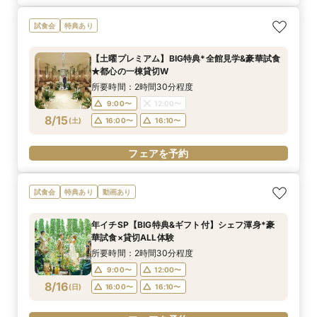
試食会
特典あり
【土曜プレミアム】BIG特典*全館見学&豪華試食
★都心の一棟貸切W
所要時間：2時間30分程度
9:00〜
12:00〜
8/15
(
土
)
16:00〜
16:10〜
フェアを予約
試食会
特典あり
動画あり
年イチSP【BIG特典&ギフト付】シェフ渾身*豪
華試食×貸切ALL体験
所要時間：2時間30分程度
9:00〜
12:00〜
8/16
(
日
)
16:00〜
16:10〜