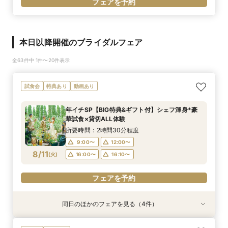
フェアを予約
本日以降開催のブライダルフェア
全63件中 1件〜20件表示
試食会
特典あり
動画あり
年イチSP【BIG特典&ギフト付】シェフ渾身*豪
華試食×貸切ALL体験
所要時間：2時間30分程度
9:00〜
12:00〜
8/11
(
火
)
16:00〜
16:10〜
フェアを予約
同日のほかのフェアを見る（4件）
試食会
試食会
試食会
試食会
特典あり
特典あり
特典あり
特典あり