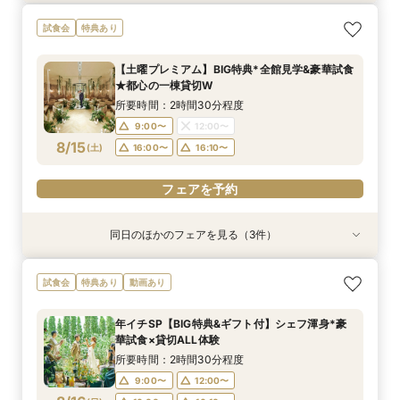
【大人10名～貸切W】少人数向けフェア♪豪華試
《徹底比較*2件目以降の方へ》見積り相談×試食
【オンライン開催】遠方在住でも安心◆バーチャ
【無料試食付き】お気軽マタニティ＆パパママ
【TRUNKで挙げるなら1件目がお得】無料試食×
試食会
特典あり
食＆見積もり相談
付*貸切邸宅体験
ル見学＆相談会
キッズ婚相談会
お気軽相談会
所要時間：2時間30分程度
所要時間：2時間30分程度
所要時間：1時間程度
所要時間：2時間30分程度
所要時間：2時間30分程度
【土曜プレミアム】BIG特典*全館見学&豪華試食
12:00〜
12:00〜
12:00〜
11:00〜
11:00〜
14:00〜
14:00〜
12:00〜
12:00〜
15:00〜
★都心の一棟貸切W
8/14
8/14
8/14
8/14
8/14
(
(
(
(
(
金
金
金
金
金
)
)
)
)
)
14:00〜
14:00〜
17:00〜
15:00〜
15:00〜
所要時間：2時間30分程度
17:00〜
17:00〜
9:00〜
12:00〜
フェアを予約
フェアを予約
フェアを予約
8/15
(
土
)
16:00〜
16:10〜
フェアを予約
フェアを予約
フェアを予約
同日のほかのフェアを見る（3件）
試食会
試食会
試食会
特典あり
特典あり
特典あり
《徹底比較*2件目以降の方へ》見積り相談×試食
【お料理重視◎】シェフ渾身の豪華フレンチ試食
初見学でも安心◎「即決なし」アップ額が少ない
試食会
特典あり
動画あり
付*貸切邸宅体験
×おもてなし体験
新プラン×試食付
所要時間：2時間30分程度
所要時間：2時間30分程度
所要時間：2時間30分程度
年イチSP【BIG特典&ギフト付】シェフ渾身*豪
9:00〜
9:00〜
9:00〜
12:00〜
12:00〜
12:00〜
華試食×貸切ALL体験
8/15
8/15
8/15
(
(
(
土
土
土
)
)
)
16:00〜
16:00〜
16:00〜
16:10〜
16:10〜
16:10〜
所要時間：2時間30分程度
9:00〜
12:00〜
フェアを予約
フェアを予約
フェアを予約