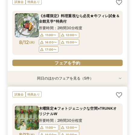
《徹底比較*2件目以降の方へ》見積り相談×試食
【お料理重視◎】シェフ渾身の豪華フレンチ試食
初見学でも安心◎「即決なし」アップ額が少ない
【大人10名～貸切W】少人数向けフェア♪豪華試
試食会
特典あり
付*貸切邸宅体験
×おもてなし体験
新プラン×試食付
食＆見積もり相談
所要時間：2時間30分程度
所要時間：2時間30分程度
所要時間：2時間30分程度
所要時間：2時間30分程度
《水曜限定》料理重視なら必見★牛フィレ試食＆
9:00〜
9:00〜
9:00〜
9:00〜
12:00〜
12:00〜
12:00〜
12:00〜
全館見学*特典付
8/11
8/11
8/11
8/11
(
(
(
(
火
火
火
火
)
)
)
)
16:00〜
16:00〜
16:00〜
16:00〜
16:10〜
16:10〜
16:10〜
16:10〜
所要時間：2時間30分程度
11:00〜
12:00〜
フェアを予約
フェアを予約
フェアを予約
フェアを予約
8/12
(
水
)
14:00〜
15:00〜
17:00〜
フェアを予約
同日のほかのフェアを見る（5件）
試食会
試食会
特典あり
試食会
試食会
特典あり
特典あり
特典あり
特典あり
【大人10名～貸切W】少人数向けフェア♪豪華試
《徹底比較*2件目以降の方へ》見積り相談×試食
【オンライン開催】遠方在住でも安心◆バーチャ
【無料試食付き】お気軽マタニティ＆パパママ
【TRUNKで挙げるなら1件目がお得】無料試食×
試食会
特典あり
食＆見積もり相談
付*貸切邸宅体験
ル見学＆相談会
キッズ婚相談会
お気軽相談会
所要時間：2時間30分程度
所要時間：2時間30分程度
所要時間：1時間程度
所要時間：2時間30分程度
所要時間：2時間30分程度
木曜限定★フォトジェニックな空間×TRUNKオ
12:00〜
12:00〜
12:00〜
11:00〜
11:00〜
14:00〜
14:00〜
12:00〜
12:00〜
15:00〜
リジナルW
8/12
8/12
8/12
8/12
8/12
(
(
(
(
(
水
水
水
水
水
)
)
)
)
)
14:00〜
14:00〜
17:00〜
15:00〜
15:00〜
所要時間：2時間30分程度
17:00〜
17:00〜
11:00〜
12:00〜
フェアを予約
フェアを予約
フェアを予約
8/13
(
木
)
14:00〜
15:00〜