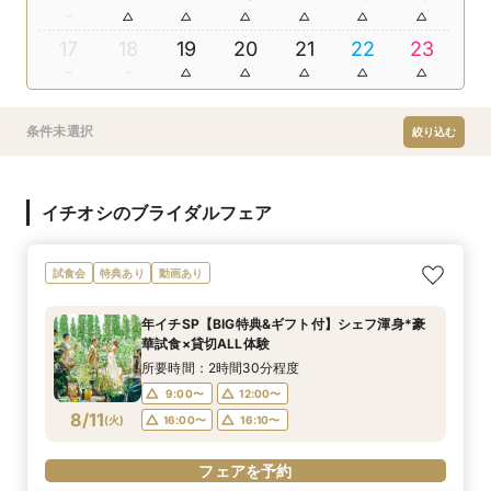
17
18
19
20
21
22
23
条件未選択
絞り込む
イチオシのブライダルフェア
試食会
特典あり
動画あり
年イチSP【BIG特典&ギフト付】シェフ渾身*豪
華試食×貸切ALL体験
所要時間：2時間30分程度
9:00〜
12:00〜
8/11
(
火
)
16:00〜
16:10〜
フェアを予約