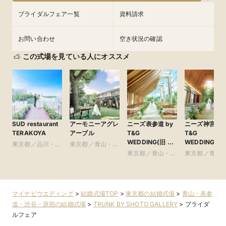
ブライダルフェア一覧
資料請求
お問い合わせ
空き状況の確認
この式場を見ている人にオススメ
SUD restaurant
アーモニーアグレ
ニーズ表参道 by
ニーズ神宮前 b
TERAKOYA
アーブル
T&G
T&G
WEDDING(旧 表
WEDDING(旧
東京都／品川・目
東京都／青山・表
参道TERRACE)
ルモニーソル
黒・浜松町・世田
参道・渋谷・原宿
東京都／青山・表
東京都／青山
表参道)
谷
参道・渋谷・原宿
参道・渋谷・
マイナビウエディング
>
結婚式場TOP
>
東京都の結婚式場
>
青山・表参
道・渋谷・原宿の結婚式場
>
TRUNK BY SHOTO GALLERY
>
ブライダ
ルフェア