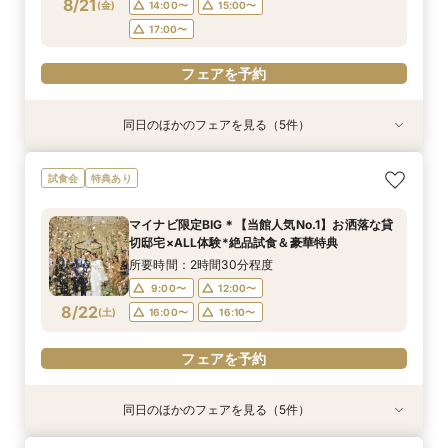
フェアを予約
フェアを予約
フェアを予約
8/21
(
金
)
14:00〜
15:00〜
フェアを予約
フェアを予約
17:00〜
フェアを予約
同日のほかのフェアを見る（5件）
試食会
試食会
特典あり
試食会
試食会
特典あり
特典あり
特典あり
特典あり
【大人10名～貸切W】少人数向けフェア♪豪華試
《徹底比較*2件目以降の方へ》見積り相談×試食
【オンライン開催】遠方在住でも安心◆バーチャ
【無料試食付き】お気軽マタニティ＆パパママ
【TRUNKで挙げるなら1件目がお得】無料試食×
試食会
特典あり
食＆見積もり相談
付*貸切邸宅体験
ル見学＆相談会
キッズ婚相談会
お気軽相談会
所要時間：2時間30分程度
所要時間：2時間30分程度
所要時間：1時間程度
所要時間：2時間30分程度
所要時間：2時間30分程度
マイナビ限定BIG＊【当館人気No.1】お洒落な貸
12:00〜
12:00〜
12:00〜
11:00〜
11:00〜
14:00〜
14:00〜
12:00〜
12:00〜
15:00〜
切邸宅×ALL体験*絶品試食＆豪華特典
8/21
8/21
8/21
8/21
8/21
(
(
(
(
(
金
金
金
金
金
)
)
)
)
)
14:00〜
14:00〜
17:00〜
15:00〜
15:00〜
所要時間：2時間30分程度
17:00〜
17:00〜
9:00〜
12:00〜
フェアを予約
フェアを予約
フェアを予約
8/22
(
土
)
16:00〜
16:10〜
フェアを予約
フェアを予約
フェアを予約
同日のほかのフェアを見る（5件）
試食会
試食会
試食会
試食会
特典あり
特典あり
特典あり
特典あり
特典あり