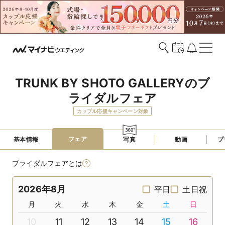
TRUNK BY SHOTO GALLERYのブ
ライダルフェア
カップル応援キャンペーン対象
フェア
基本情報
写真
動画
プ
ブライダルフェアとは
2026年8月
平日
土日祝
月
火
水
木
金
土
日
10
11
12
13
14
15
16