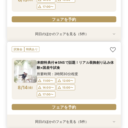
フェアを予約
フェアを予約
17:00〜
フェアを予約
同日のほかのフェアを見る（5件）
試食会
試食会
特典あり
試食会
試食会
特典あり
特典あり
特典あり
特典あり
【大人10名～貸切W】少人数向けフェア♪豪華試
《徹底比較*2件目以降の方へ》見積り相談×試食
【オンライン開催】遠方在住でも安心◆バーチャ
【無料試食付き】お気軽マタニティ＆パパママ
【TRUNKで挙げるなら1件目がお得】無料試食×
試食会
特典あり
食＆見積もり相談
付*貸切邸宅体験
ル見学＆相談会
キッズ婚相談会
お気軽相談会
所要時間：2時間30分程度
所要時間：2時間30分程度
所要時間：1時間程度
所要時間：2時間30分程度
所要時間：2時間30分程度
来館特典付★SNSで話題！リアル装飾創り込み体
12:00〜
12:00〜
12:00〜
11:00〜
11:00〜
14:00〜
14:00〜
12:00〜
12:00〜
15:00〜
験×国産牛試食
8/13
8/13
8/13
8/13
8/13
(
(
(
(
(
木
木
木
木
木
)
)
)
)
)
14:00〜
14:00〜
17:00〜
15:00〜
15:00〜
所要時間：2時間30分程度
17:00〜
17:00〜
11:00〜
12:00〜
フェアを予約
フェアを予約
フェアを予約
8/14
(
金
)
14:00〜
15:00〜
フェアを予約
フェアを予約
17:00〜
フェアを予約
同日のほかのフェアを見る（5件）
試食会
試食会
特典あり
試食会
試食会
特典あり
特典あり
特典あり
特典あり