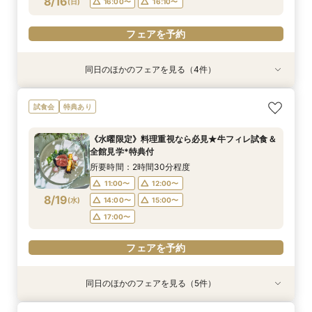
8/16
(
日
)
16:00〜
16:10〜
フェアを予約
同日のほかのフェアを見る（4件）
試食会
試食会
試食会
試食会
特典あり
特典あり
特典あり
特典あり
《徹底比較*2件目以降の方へ》見積り相談×試食
【大人10名～貸切W】少人数向けフェア♪豪華試
初見学でも安心◎「即決なし」アップ額が少ない
【お料理重視◎】シェフ渾身の豪華フレンチ試食
試食会
特典あり
付*貸切邸宅体験
食＆見積もり相談
新プラン×試食付
×おもてなし体験
所要時間：2時間30分程度
所要時間：2時間30分程度
所要時間：2時間30分程度
所要時間：2時間30分程度
《水曜限定》料理重視なら必見★牛フィレ試食＆
9:00〜
9:00〜
9:00〜
9:00〜
12:00〜
12:00〜
12:00〜
12:00〜
全館見学*特典付
8/16
8/16
8/16
8/16
(
(
(
(
日
日
日
日
)
)
)
)
16:00〜
16:00〜
16:00〜
16:00〜
16:10〜
16:10〜
16:10〜
16:10〜
所要時間：2時間30分程度
11:00〜
12:00〜
フェアを予約
フェアを予約
フェアを予約
フェアを予約
8/19
(
水
)
14:00〜
15:00〜
17:00〜
フェアを予約
同日のほかのフェアを見る（5件）
試食会
試食会
特典あり
試食会
試食会
特典あり
特典あり
特典あり
特典あり