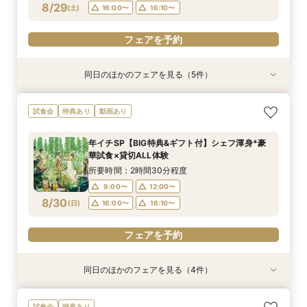
フェアを予約
フェアを予約
フェアを予約
8/29
(
土
)
16:00〜
16:10〜
フェアを予約
フェアを予約
フェアを予約
同日のほかのフェアを見る（5件）
試食会
試食会
試食会
試食会
特典あり
特典あり
特典あり
特典あり
特典あり
《徹底比較*2件目以降の方へ》見積り相談×試食
【お料理重視◎】シェフ渾身の豪華フレンチ試食
初見学でも安心◎「即決なし」アップ額が少ない
【大人10名～貸切W】少人数向けフェア♪豪華試
【オンライン開催】遠方在住でも安心◆バーチャ
試食会
特典あり
動画あり
付*貸切邸宅体験
×おもてなし体験
新プラン×試食付
食＆見積もり相談
ル見学＆相談会
所要時間：2時間30分程度
所要時間：2時間30分程度
所要時間：2時間30分程度
所要時間：2時間30分程度
所要時間：1時間程度
年イチSP【BIG特典&ギフト付】シェフ渾身*豪
10:00〜
9:00〜
9:00〜
9:00〜
9:00〜
12:00〜
12:00〜
12:00〜
12:00〜
17:00〜
華試食×貸切ALL体験
8/29
8/29
8/29
8/29
8/29
(
(
(
(
(
土
土
土
土
土
)
)
)
)
)
16:00〜
16:00〜
16:00〜
16:00〜
16:10〜
16:10〜
16:10〜
16:10〜
所要時間：2時間30分程度
9:00〜
12:00〜
フェアを予約
フェアを予約
フェアを予約
フェアを予約
フェアを予約
8/30
(
日
)
16:00〜
16:10〜
フェアを予約
同日のほかのフェアを見る（4件）
試食会
試食会
試食会
試食会
特典あり
特典あり
特典あり
特典あり
《徹底比較*2件目以降の方へ》見積り相談×試食
【大人10名～貸切W】少人数向けフェア♪豪華試
初見学でも安心◎「即決なし」アップ額が少ない
【お料理重視◎】シェフ渾身の豪華フレンチ試食
試食会
特典あり