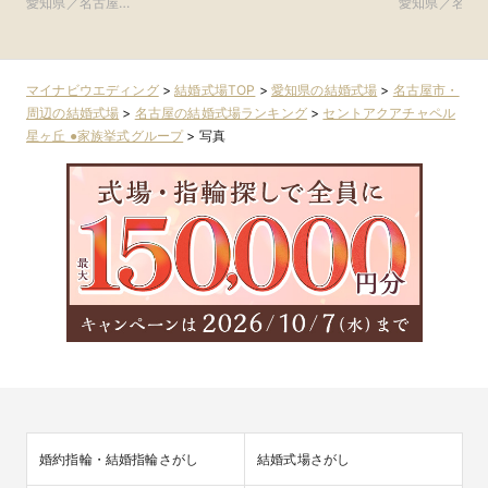
愛知県／名古屋
市・周辺
市・周辺
愛知県／名古
プ
NAGOYA)
市・周辺
市・周辺
マイナビウエディング
>
結婚式場TOP
>
愛知県の結婚式場
>
名古屋市・
周辺の結婚式場
>
名古屋の結婚式場ランキング
>
セントアクアチャペル
星ヶ丘 ●家族挙式グループ
>
写真
婚約指輪・結婚指輪さがし
結婚式場さがし