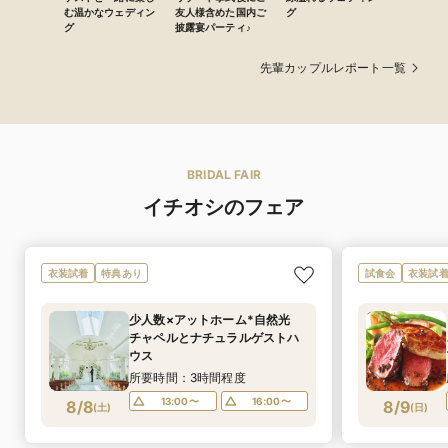
む温かなウェディン
友人様含めた国内ご
グ
グ
披露宴パーティ♪
先輩カップルレポート一覧
BRIDAL FAIR
イチオシのフェア
衣装試着
特典あり
試食会
衣装試
少人数×アットホーム*自然光
チャペルとナチュラルゲストハ
ウス
所要時間：3時間程度
13:00〜
16:00〜
8/8
8/9
(
土
)
(
日
)