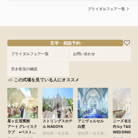
ブライダルフェア一覧
見学・相談予約
ブライダルフェア一覧
お問い合わせ
空き状況の確認
この式場を見ている人にオススメ
星ヶ丘迎賓館
ストリングスホテ
アニヴェルセル
ニーズ名古屋
アートグレイスク
ル NAGOYA
白壁
内 by T&G
ラブ ●ベストブ
WEDDING(旧
愛知県／名古屋
愛知県／名古屋
ライダル グルー
リフォーリア