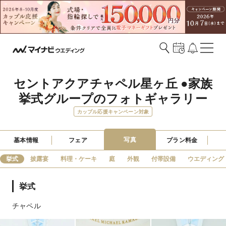
セントアクアチャペル星ヶ丘 ●家族
挙式グループのフォトギャラリー
カップル応援キャンペーン対象
写真
基本情報
フェア
プラン料金
挙式
披露宴
料理・ケーキ
庭
外観
付帯設備
ウエディング
挙式
チャペル