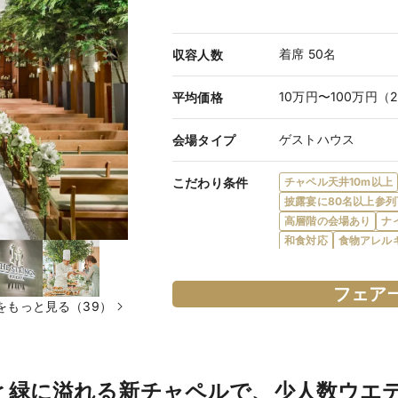
着席 50名
収容人数
10万円〜100万円（
平均価格
ゲストハウス
会場タイプ
こだわり条件
チャペル天井10m以上
披露宴に80名以上参列
高層階の会場あり
ナ
和食対応
食物アレル
プロジェクターあり
ゲスト控室あり
バリ
フェア
親族着付あり
デザイ
をもっと見る（39）
駅直結・駅から徒歩5
教会式 ￥99,000
挙式スタイル
￥99,000※土日祝休
と緑に溢れる新チャペルで、少人数ウエ