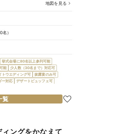
地図を見る
20名）
挙式会場に80名以上参列可能
可能
少人数（30名まで）対応可
イトウエディング可
披露宴のみ可
ギー対応
デザートビュッフェ可
新郎・新婦控室あり
親族控室あり
アフリー対応
新郎・新婦衣装充実
一覧
ナーズ
当日払い可
分以内
駐車場あり
※土日祝休日￥165,000～、人前式
日￥165,000～
ディングをかなえて