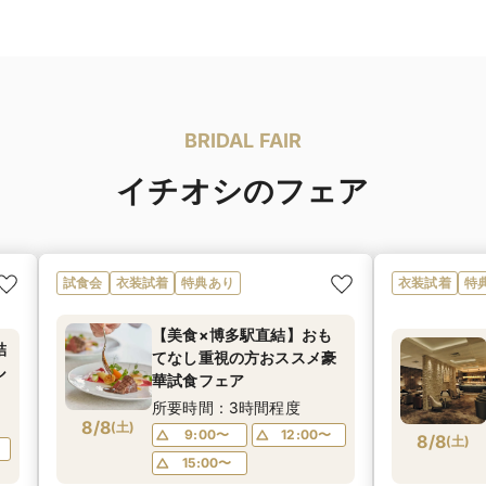
BRIDAL FAIR
イチオシのフェア
試食会
衣装試着
特典あり
衣装試着
特
【美食×博多駅直結】おも
結
てなし重視の方おススメ豪
ル
華試食フェア
所要時間：3時間程度
8/8
(
土
)
9:00〜
12:00〜
8/8
(
土
)
15:00〜