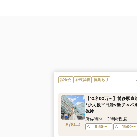
試食会
衣装試着
特典あり
【10名60万～】博多駅直
*少人数平日婚×新チャペ
体験
所要時間：3時間程度
8/8
(
土
)
8:50〜
15:00〜