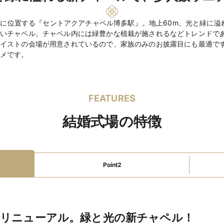
洋￥11,500・￥15,0
料理料金
上階に位置する『セントアクアチャペル博多駅』。地上60m、光と緑に
￥22,000・￥23,00
いチャペル。チャペル内には緑豊かな植栽が施されるなどトレンドで
イストの会場が用意されているので、家族のみのお披露目にも最適で
￥4,500・￥4,80
飲物料金
メです。
ク）
衣装（有料）、引出
持込料金
FEATURES
写真室、メイク室、
設備
ク、控室、音響、照
結婚式場の特徴
紹介可能
宿泊施設
Point2
当日の現金払いもし
支払方法
※挙式のキャンセル
その他
については会場まで
＆リニューアル。緑と光の新チャペル！