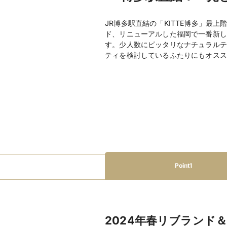
JR博多駅直結の「KITTE博多」最
ド、リニューアルした福岡で一番新し
す。少人数にピッタリなナチュラルテ
ティを検討しているふたりにもオスス
Point1
2024年春リブランド