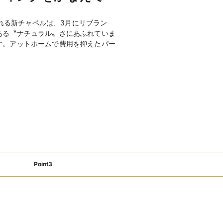
00・￥18,000・￥19,500・
溢れる新チャペルは、3月にリブラン
0
ある〝ナチュラル〟さにあふれていま
す。アットホームで費用を抑えたパー
0・￥5,000・￥6,800（フリードリン
物（有料）
ガーデン、美容室、着付室、クロー
明、スクリーン、VTR他
フォトギャラリーを見る
Point3
くは事前振込み
・開催日変更・ご招待人数変更の料金
お問い合わせください。