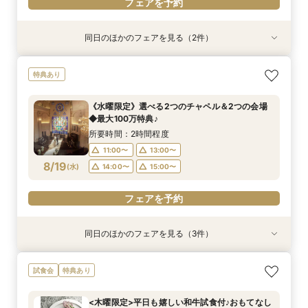
フェアを予約
同日のほかのフェアを見る（2件）
特典あり
特典あり
【自宅で安心◎スマホやPCで参加】オンライン
＼火曜限定／平日だからこそ！圧巻の着数★道内
特典あり
式場相談×見積もり相談フェア☆OPEN1周年記念
最大級のドレスサロン＋人数により選べる2会場
特典付き
をじっくり見学♪
《水曜限定》選べる2つのチャペル＆2つの会場
所要時間：2時間程度
所要時間：2時間程度
◆最大100万特典♪
11:00〜
11:00〜
14:00〜
13:00〜
8/18
8/18
(
(
火
火
)
)
所要時間：2時間程度
15:00〜
11:00〜
13:00〜
フェアを予約
8/19
(
水
)
14:00〜
15:00〜
フェアを予約
フェアを予約
同日のほかのフェアを見る（3件）
特典あり
特典あり
特典あり
【自宅で安心◎スマホやPCで参加】オンライン
【ペット婚】駅徒歩1分＼大切な家族と挙げる／
《水曜限定》道内最大級のドレスサロン＆木の温
試食会
特典あり
式場相談×見積もり相談フェア☆OPEN1周年記念
アットホームWD
もりチャペル♪
特典付き
所要時間：3時間程度
所要時間：2時間程度
<木曜限定>平日も嬉しい和牛試食付♪おもてなし
所要時間：2時間程度