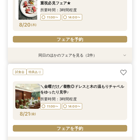
11:00〜
11:00〜
14:00〜
13:00〜
重視必見フェア★
11:00〜
13:00〜
8/19
8/19
8/19
(
(
(
水
水
水
)
)
)
14:00〜
15:00〜
所要時間：3時間程度
15:00〜
11:00〜
14:00〜
フェアを予約
フェアを予約
8/20
(
木
)
フェアを予約
フェアを予約
同日のほかのフェアを見る（2件）
特典あり
特典あり
【自宅で安心◎スマホやPCで参加】オンライン
【ペット婚】駅徒歩1分＼大切な家族と挙げる／
試食会
特典あり
式場相談×見積もり相談フェア☆OPEN1周年記念
アットホームWD
特典付き
所要時間：3時間程度
＼金曜だけ／着数◎ドレスと木の温もりチャペル
所要時間：2時間程度
11:00〜
14:00〜
をゆったり見学♪
11:00〜
13:00〜
8/20
8/20
(
(
木
木
)
)
所要時間：3時間程度
15:00〜
11:00〜
14:00〜
フェアを予約
8/21
(
金
)
フェアを予約
フェアを予約