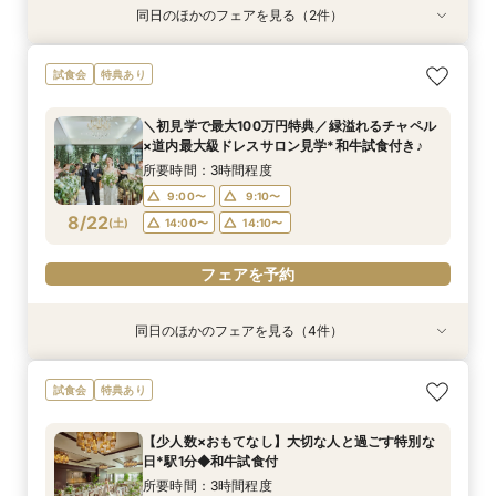
同日のほかのフェアを見る（2件）
特典あり
特典あり
【自宅で安心◎スマホやPCで参加】オンライン
【ペット婚】駅徒歩1分＼大切な家族と挙げる／
試食会
特典あり
式場相談×見積もり相談フェア☆OPEN1周年記念
アットホームWD
特典付き
所要時間：3時間程度
＼初見学で最大100万円特典／緑溢れるチャペル
所要時間：2時間程度
11:00〜
14:00〜
×道内最大級ドレスサロン見学*和牛試食付き♪
11:00〜
13:00〜
8/21
8/21
(
(
金
金
)
)
所要時間：3時間程度
15:00〜
9:00〜
9:10〜
フェアを予約
8/22
(
土
)
14:00〜
14:10〜
フェアを予約
フェアを予約
同日のほかのフェアを見る（4件）
試食会
特典あり
試食会
試食会
特典あり
特典あり
特典あり
【式場迷子さん必見◎】LAST1件はここ！決め手
【自宅で安心◎スマホやPCで参加】オンライン
【少人数×おもてなし】大切な人と過ごす特別な
【ペット婚】駅徒歩1分＼大切な家族と挙げる／
試食会
特典あり
見つかるフェア♪
式場相談×見積もり相談フェア☆OPEN1周年記念
日*駅1分◆和牛試食付
アットホームWD
特典付き
所要時間：3時間程度
所要時間：3時間程度
所要時間：3時間程度
【少人数×おもてなし】大切な人と過ごす特別な
所要時間：2時間程度
9:00〜
9:00〜
9:00〜
9:10〜
9:10〜
9:10〜
日*駅1分◆和牛試食付
11:00〜
13:00〜
8/22
8/22
8/22
8/22
(
(
(
(
土
土
土
土
)
)
)
)
14:00〜
14:00〜
14:00〜
14:10〜
14:10〜
14:10〜
所要時間：3時間程度