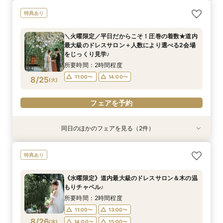
【自宅で安心◎スマホやPCで参加】オンライン
【ペット婚】駅徒歩1分＼大切な家族と挙げる／
特典あり
式場相談×見積もり相談フェア☆OPEN1周年記念
アットホームWD
特典付き
所要時間：3時間程度
＼火曜限定／平日だからこそ！圧巻の着数★道内
所要時間：2時間程度
11:00〜
14:00〜
最大級のドレスサロン＋人数により選べる2会場
11:00〜
13:00〜
8/24
8/24
をじっくり見学♪
(
(
月
月
)
)
15:00〜
所要時間：2時間程度
フェアを予約
11:00〜
14:00〜
8/25
(
火
)
フェアを予約
フェアを予約
同日のほかのフェアを見る（2件）
特典あり
特典あり
【自宅で安心◎スマホやPCで参加】オンライン
【ペット婚】駅徒歩1分＼大切な家族と挙げる／
特典あり
式場相談×見積もり相談フェア☆OPEN1周年記念
アットホームWD
特典付き
所要時間：3時間程度
《水曜限定》道内最大級のドレスサロン＆木の温
所要時間：2時間程度
11:00〜
14:00〜
もりチャペル♪
11:00〜
13:00〜
8/25
8/25
(
(
火
火
)
)
所要時間：2時間程度
15:00〜
11:00〜
13:00〜
フェアを予約
8/26
(
水
)
14:00〜
15:00〜