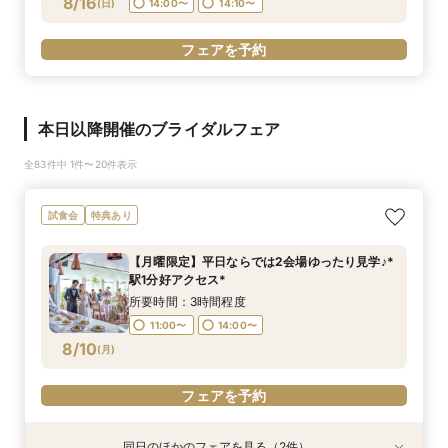
8/16
(
日
)
14:00〜
14:10〜
フェアを予約
本日以降開催のブライダルフェア
全83件中 1件〜20件表示
試食会
特典あり
【月曜限定】平日ならでは2会場ゆったり見学♪*
駅1分好アクセス*
所要時間：3時間程度
11:00〜
14:00〜
8/10
(
月
)
フェアを予約
同日のほかのフェアを見る（2件）