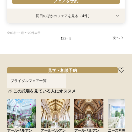
フェアを予約
同日のほかのフェアを見る（4件）
試食会
特典あり
試食会
試食会
特典あり
特典あり
特典あり
【式場迷子さん必見◎】LAST1件はここ！決め手
【自宅で安心◎スマホやPCで参加】オンライン
【少人数×おもてなし】大切な人と過ごす特別な
【ペット婚】駅徒歩1分＼大切な家族と挙げる／
全83件中 1件〜20件表示
見つかるフェア♪
式場相談×見積もり相談フェア☆OPEN1周年記念
日*駅1分◆和牛試食付
アットホームWD
…
次へ
1
2
3
5
特典付き
所要時間：3時間程度
所要時間：3時間程度
所要時間：3時間程度
所要時間：2時間程度
9:00〜
9:00〜
9:00〜
9:10〜
9:10〜
9:10〜
11:00〜
13:00〜
8/29
8/29
8/29
8/29
(
(
(
(
土
土
土
土
)
)
)
)
14:00〜
14:00〜
14:00〜
14:10〜
14:10〜
14:10〜
15:00〜
フェアを予約
フェアを予約
フェアを予約
見学・相談予約
フェアを予約
ブライダルフェア一覧
この式場を見ている人にオススメ
アールベルアン
アールベルアン
アールベルアン
ニーズ札幌 by