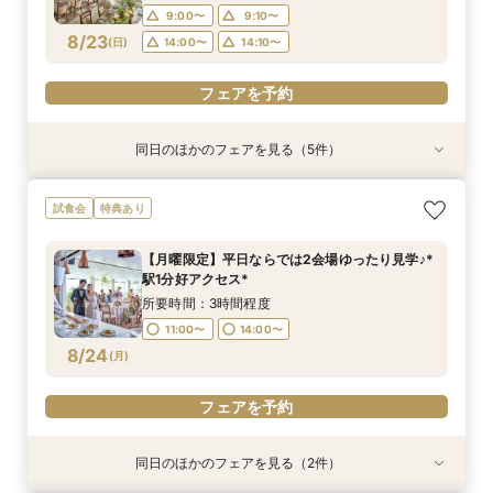
15:00〜
9:00〜
9:10〜
フェアを予約
フェアを予約
フェアを予約
8/23
(
日
)
14:00〜
14:10〜
フェアを予約
フェアを予約
同日のほかのフェアを見る（5件）
試食会
特典あり
試食会
試食会
試食会
特典あり
特典あり
特典あり
特典あり
【式場迷子さん必見◎】LAST1件はここ！決め手
【自宅で安心◎スマホやPCで参加】オンライン
【ペット婚】駅徒歩1分＼大切な家族と挙げる／
緑溢れるチャペル/大聖堂同時見学×道内最大級ド
【当館人気NO.1】2会場見学*憧れドレス×和牛試
試食会
特典あり
見つかるフェア♪
式場相談×見積もり相談フェア☆OPEN1周年記念
アットホームWD
レスサロン見学*和牛試食付き♪＼初見学で最大
食×100万優待×地下鉄駅から1分
特典付き
100万円特典もある／
所要時間：3時間程度
所要時間：3時間程度
所要時間：3時間程度
【月曜限定】平日ならでは2会場ゆったり見学♪*
所要時間：2時間程度
所要時間：3時間程度
9:00〜
9:00〜
9:00〜
9:10〜
9:10〜
9:10〜
駅1分好アクセス*
11:00〜
9:00〜
13:00〜
9:10〜
8/23
8/23
8/23
8/23
8/23
(
(
(
(
(
日
日
日
日
日
)
)
)
)
)
14:00〜
14:00〜
14:00〜
14:10〜
14:10〜
14:10〜
所要時間：3時間程度
14:00〜
15:00〜
14:10〜
11:00〜
14:00〜
フェアを予約
フェアを予約
フェアを予約
8/24
(
月
)
フェアを予約
フェアを予約
フェアを予約
同日のほかのフェアを見る（2件）
特典あり
特典あり