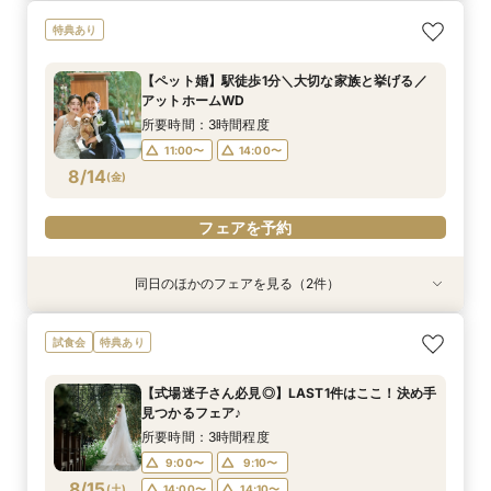
【自宅で安心◎スマホやPCで参加】オンライン
【ペット婚】駅徒歩1分＼大切な家族と挙げる／
特典あり
式場相談×見積もり相談フェア☆OPEN1周年記念
アットホームWD
特典付き
所要時間：3時間程度
【ペット婚】駅徒歩1分＼大切な家族と挙げる／
所要時間：2時間程度
11:00〜
14:00〜
アットホームWD
11:00〜
13:00〜
8/13
8/13
(
(
木
木
)
)
所要時間：3時間程度
15:00〜
11:00〜
14:00〜
フェアを予約
8/14
(
金
)
フェアを予約
フェアを予約
同日のほかのフェアを見る（2件）
特典あり
試食会
特典あり
【自宅で安心◎スマホやPCで参加】オンライン
＼金曜だけ／着数◎ドレスと木の温もりチャペル
試食会
特典あり
式場相談×見積もり相談フェア☆OPEN1周年記念
をゆったり見学♪
特典付き
所要時間：3時間程度
【式場迷子さん必見◎】LAST1件はここ！決め手
所要時間：2時間程度
11:00〜
14:00〜
見つかるフェア♪
11:00〜
13:00〜
8/14
8/14
(
(
金
金
)
)
所要時間：3時間程度
15:00〜
9:00〜
9:10〜
フェアを予約
8/15
(
土
)
14:00〜
14:10〜