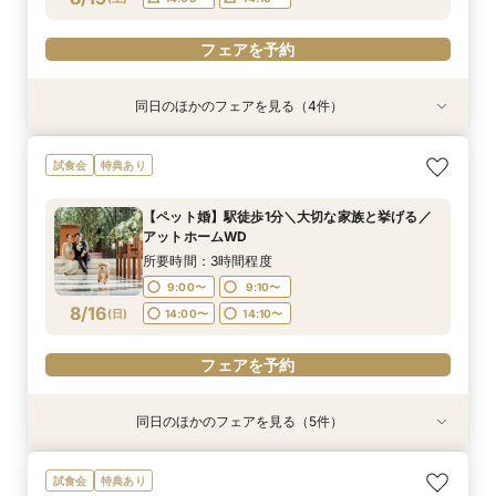
フェアを予約
フェアを予約
同日のほかのフェアを見る（4件）
特典あり
試食会
試食会
試食会
特典あり
特典あり
特典あり
【自宅で安心◎スマホやPCで参加】オンライン
【少人数×おもてなし】大切な人と過ごす特別な
【ペット婚】駅徒歩1分＼大切な家族と挙げる／
＼初見学で最大100万円特典／緑溢れるチャペル
試食会
特典あり
式場相談×見積もり相談フェア☆OPEN1周年記念
日*駅1分◆和牛試食付
アットホームWD
×道内最大級ドレスサロン見学*和牛試食付き♪
特典付き
所要時間：3時間程度
所要時間：3時間程度
所要時間：3時間程度
【ペット婚】駅徒歩1分＼大切な家族と挙げる／
所要時間：2時間程度
9:00〜
9:00〜
9:00〜
9:10〜
9:10〜
9:10〜
アットホームWD
11:00〜
13:00〜
8/15
8/15
8/15
8/15
(
(
(
(
土
土
土
土
)
)
)
)
14:00〜
14:00〜
14:00〜
14:10〜
14:10〜
14:10〜
所要時間：3時間程度
15:00〜
9:00〜
9:10〜
フェアを予約
フェアを予約
フェアを予約
8/16
(
日
)
14:00〜
14:10〜
フェアを予約
フェアを予約
同日のほかのフェアを見る（5件）
試食会
特典あり
試食会
試食会
試食会
特典あり
特典あり
特典あり
特典あり
【式場迷子さん必見◎】LAST1件はここ！決め手
【自宅で安心◎スマホやPCで参加】オンライン
【少人数×おもてなし】大切な人と過ごす特別な
緑溢れるチャペル/大聖堂同時見学×道内最大級ド
【当館人気NO.1】2会場見学*憧れドレス×和牛試
試食会
特典あり
見つかるフェア♪
式場相談×見積もり相談フェア☆OPEN1周年記念
日*駅1分◆和牛試食付
レスサロン見学*和牛試食付き♪＼初見学で最大
食×100万優待×地下鉄駅から1分