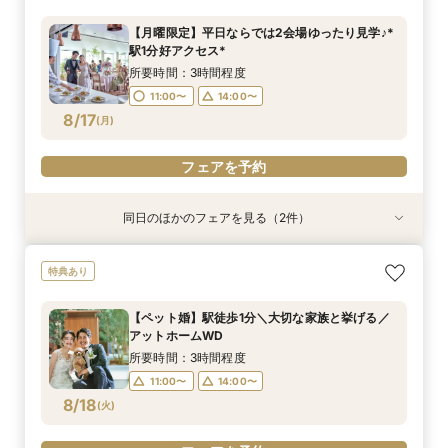
特典付き
100万円特典もある／
所要時間：3時間程度
所要時間：3時間程度
所要時間：3時間程度
【月曜限定】平日ならでは2会場ゆったり見学♪*
所要時間：2時間程度
所要時間：3時間程度
9:00〜
9:00〜
9:00〜
9:10〜
9:10〜
9:10〜
駅1分好アクセス*
11:00〜
9:00〜
13:00〜
9:10〜
8/16
8/16
8/16
8/16
8/16
(
(
(
(
(
日
日
日
日
日
)
)
)
)
)
14:00〜
14:00〜
14:00〜
14:10〜
14:10〜
14:10〜
所要時間：3時間程度
14:00〜
15:00〜
14:10〜
11:00〜
14:00〜
フェアを予約
フェアを予約
フェアを予約
8/17
(
月
)
フェアを予約
フェアを予約
フェアを予約
同日のほかのフェアを見る（2件）
特典あり
特典あり
【自宅で安心◎スマホやPCで参加】オンライン
【ペット婚】駅徒歩1分＼大切な家族と挙げる／
特典あり
式場相談×見積もり相談フェア☆OPEN1周年記念
アットホームWD
特典付き
所要時間：3時間程度
【ペット婚】駅徒歩1分＼大切な家族と挙げる／
所要時間：2時間程度
11:00〜
14:00〜
アットホームWD
11:00〜
13:00〜
8/17
8/17
(
(
月
月
)
)
所要時間：3時間程度
15:00〜
11:00〜
14:00〜
フェアを予約
8/18
(
火
)
フェアを予約