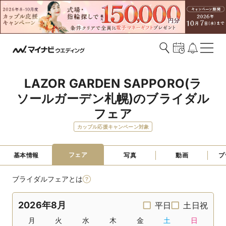
LAZOR GARDEN SAPPORO(ラ
ソールガーデン札幌)のブライダル
フェア
カップル応援キャンペーン対象
フェア
基本情報
写真
動画
プ
ブライダルフェアとは
2026年8月
平日
土日祝
月
火
水
木
金
土
日