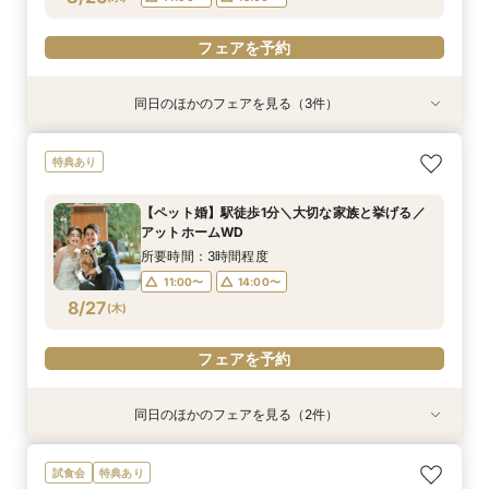
フェアを予約
フェアを予約
同日のほかのフェアを見る（3件）
特典あり
特典あり
特典あり
【自宅で安心◎スマホやPCで参加】オンライン
【ペット婚】駅徒歩1分＼大切な家族と挙げる／
《水曜限定》選べる2つのチャペル＆2つの会場
特典あり
式場相談×見積もり相談フェア☆OPEN1周年記念
アットホームWD
◆最大100万特典♪
特典付き
所要時間：3時間程度
所要時間：2時間程度
【ペット婚】駅徒歩1分＼大切な家族と挙げる／
所要時間：2時間程度
11:00〜
11:00〜
14:00〜
13:00〜
アットホームWD
11:00〜
13:00〜
8/26
8/26
8/26
(
(
(
水
水
水
)
)
)
14:00〜
15:00〜
所要時間：3時間程度
15:00〜
11:00〜
14:00〜
フェアを予約
フェアを予約
8/27
(
木
)
フェアを予約
フェアを予約
同日のほかのフェアを見る（2件）
特典あり
試食会
特典あり
【自宅で安心◎スマホやPCで参加】オンライン
<木曜限定>平日も嬉しい和牛試食付♪おもてなし
試食会
特典あり
式場相談×見積もり相談フェア☆OPEN1周年記念
重視必見フェア★