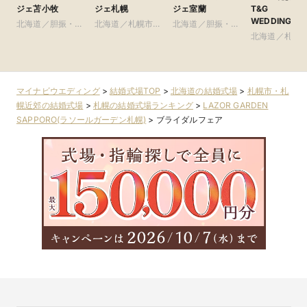
ジェ苫小牧
ジェ札幌
ジェ室蘭
T&G
WEDDING(旧
北海道／胆振・日
北海道／札幌市・
北海道／胆振・日
ルサイドクラ
高・千歳・道央
札幌近郊
高・千歳・道央
北海道／札幌
賓館 札幌)
札幌近郊
マイナビウエディング
>
結婚式場TOP
>
北海道の結婚式場
>
札幌市・札
幌近郊の結婚式場
>
札幌の結婚式場ランキング
>
LAZOR GARDEN
SAPPORO(ラソールガーデン札幌)
>
ブライダルフェア