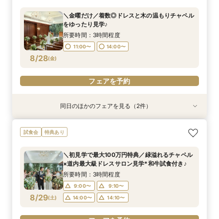
特典付き
所要時間：3時間程度
＼金曜だけ／着数◎ドレスと木の温もりチャペル
所要時間：2時間程度
11:00〜
14:00〜
をゆったり見学♪
11:00〜
13:00〜
8/27
8/27
(
(
木
木
)
)
所要時間：3時間程度
15:00〜
11:00〜
14:00〜
フェアを予約
8/28
(
金
)
フェアを予約
フェアを予約
同日のほかのフェアを見る（2件）
特典あり
特典あり
【自宅で安心◎スマホやPCで参加】オンライン
【ペット婚】駅徒歩1分＼大切な家族と挙げる／
試食会
特典あり
式場相談×見積もり相談フェア☆OPEN1周年記念
アットホームWD
特典付き
所要時間：3時間程度
＼初見学で最大100万円特典／緑溢れるチャペル
所要時間：2時間程度
11:00〜
14:00〜
×道内最大級ドレスサロン見学*和牛試食付き♪
11:00〜
13:00〜
8/28
8/28
(
(
金
金
)
)
所要時間：3時間程度
15:00〜
9:00〜
9:10〜
フェアを予約
8/29
(
土
)
14:00〜
14:10〜
フェアを予約