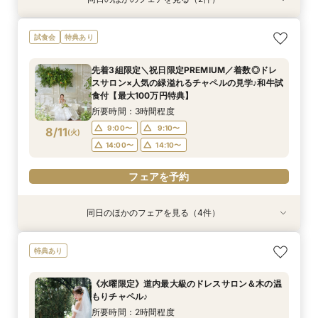
特典あり
特典あり
【自宅で安心◎スマホやPCで参加】オンライン
【ペット婚】駅徒歩1分＼大切な家族と挙げる／
試食会
特典あり
式場相談×見積もり相談フェア☆OPEN1周年記念
アットホームWD
特典付き
所要時間：3時間程度
先着3組限定＼祝日限定PREMIUM／着数◎ドレ
所要時間：2時間程度
11:00〜
14:00〜
スサロン×人気の緑溢れるチャペルの見学♪和牛試
11:00〜
13:00〜
8/10
8/10
食付【最大100万円特典】
(
(
月
月
)
)
15:00〜
所要時間：3時間程度
フェアを予約
9:00〜
9:10〜
8/11
(
火
)
フェアを予約
14:00〜
14:10〜
フェアを予約
同日のほかのフェアを見る（4件）
試食会
特典あり
試食会
試食会
特典あり
特典あり
特典あり
【式場迷子さん必見◎】LAST1件はここ！決め手
【自宅で安心◎スマホやPCで参加】オンライン
【少人数×おもてなし】大切な人と過ごす特別な
【ペット婚】駅徒歩1分＼大切な家族と挙げる／
特典あり
見つかるフェア♪
式場相談×見積もり相談フェア☆OPEN1周年記念
日*駅1分◆和牛試食付
アットホームWD
特典付き
所要時間：3時間程度
所要時間：3時間程度
所要時間：3時間程度
《水曜限定》道内最大級のドレスサロン＆木の温
所要時間：2時間程度
9:00〜
9:00〜
9:00〜
9:10〜
9:10〜
9:10〜
もりチャペル♪
11:00〜
13:00〜
8/11
8/11
8/11
8/11
(
(
(
(
火
火
火
火
)
)
)
)
14:00〜
14:00〜
14:00〜
14:10〜
14:10〜
14:10〜
所要時間：2時間程度