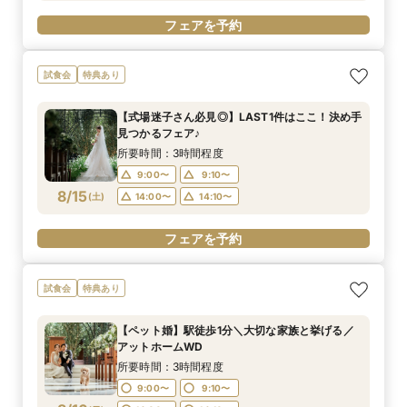
フェアを予約
試食会
特典あり
【式場迷子さん必見◎】LAST1件はここ！決め手
見つかるフェア♪
所要時間：3時間程度
9:00〜
9:10〜
8/15
(
土
)
14:00〜
14:10〜
フェアを予約
試食会
特典あり
【ペット婚】駅徒歩1分＼大切な家族と挙げる／
アットホームWD
所要時間：3時間程度
9:00〜
9:10〜