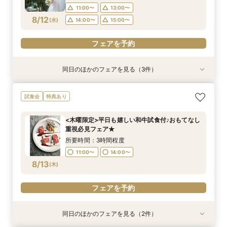
15:00〜
11:00〜
13:00〜
フェアを予約
フェアを予約
フェアを予約
8/12
(
水
)
14:00〜
15:00〜
フェアを予約
フェアを予約
同日のほかのフェアを見る（3件）
特典あり
特典あり
特典あり
【自宅で安心◎スマホやPCで参加】オンライン
【ペット婚】駅徒歩1分＼大切な家族と挙げる／
《水曜限定》選べる2つのチャペル＆2つの会場
試食会
特典あり
式場相談×見積もり相談フェア☆OPEN1周年記念
アットホームWD
◆最大100万特典♪
特典付き
所要時間：3時間程度
所要時間：2時間程度
<木曜限定>平日も嬉しい和牛試食付♪おもてなし
所要時間：2時間程度
11:00〜
11:00〜
14:00〜
13:00〜
重視必見フェア★
11:00〜
13:00〜
8/12
8/12
8/12
(
(
(
水
水
水
)
)
)
14:00〜
15:00〜
所要時間：3時間程度
15:00〜
11:00〜
14:00〜
フェアを予約
フェアを予約
8/13
(
木
)
フェアを予約
フェアを予約
同日のほかのフェアを見る（2件）
特典あり
特典あり