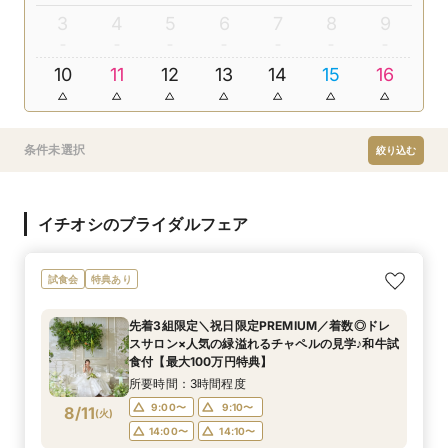
3
4
5
6
7
8
9
10
11
12
13
14
15
16
条件未選択
絞り込む
イチオシのブライダルフェア
試食会
特典あり
先着3組限定＼祝日限定PREMIUM／着数◎ドレ
スサロン×人気の緑溢れるチャペルの見学♪和牛試
食付【最大100万円特典】
所要時間：3時間程度
9:00〜
9:10〜
8/11
(
火
)
14:00〜
14:10〜