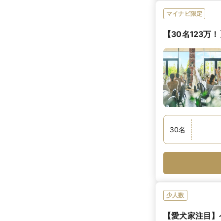
マイナビ限定
【30名123
30
名
少人数
【愛犬家注目】