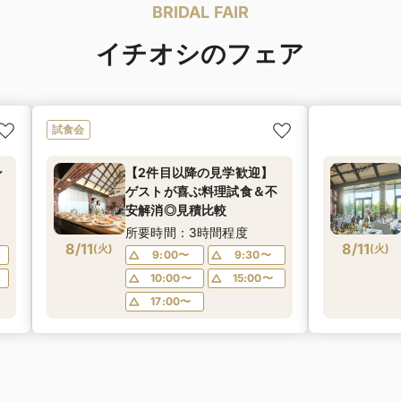
BRIDAL FAIR
イチオシのフェア
試食会
ン
【2件目以降の見学歓迎】
ゲストが喜ぶ料理試食＆不
安解消◎見積比較
所要時間：3時間程度
8/11
8/11
(
火
)
(
火
)
9:00〜
9:30〜
10:00〜
15:00〜
17:00〜