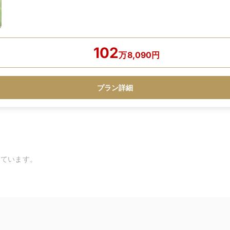
102
万
8,090
円
プラン詳細
しています。