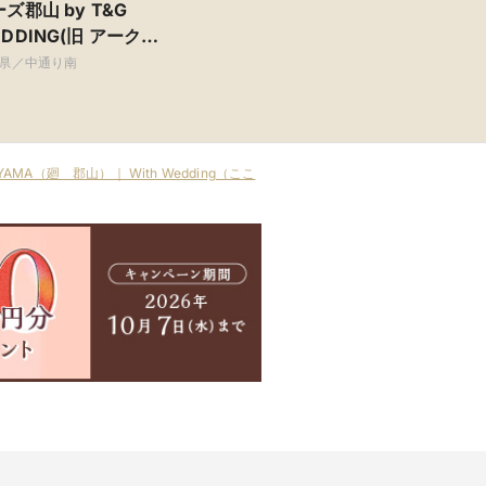
ズ郡山 by T&G
DDING(旧 アークク
ブ迎賓館 郡山)
県／中通り南
RIYAMA（廻 郡山）｜ With Wedding（ここ