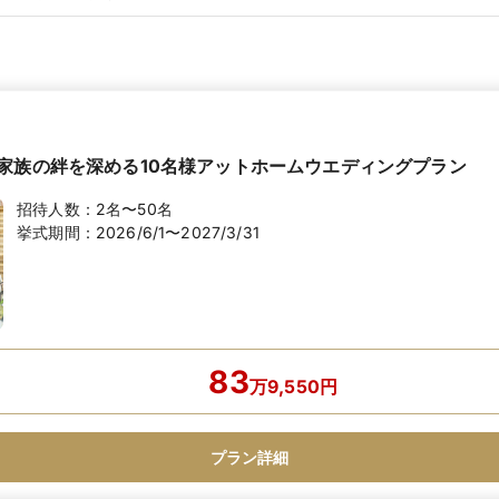
家族の絆を深める10名様アットホームウエディングプラン
招待人数：
2名〜50名
挙式期間：
2026/6/1〜2027/3/31
83
万
9,550
円
プラン詳細