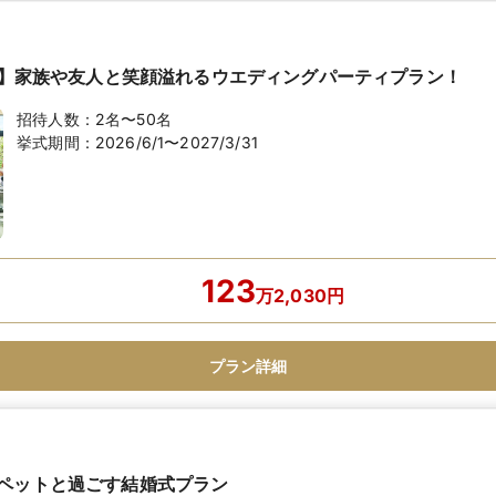
万！】家族や友人と笑顔溢れるウエディングパーティプラン！
招待人数：
2名〜50名
挙式期間：
2026/6/1〜2027/3/31
123
万
2,030
円
プラン詳細
ペットと過ごす結婚式プラン