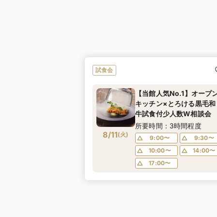
試食会
【当館人気No.1】オープ
キッチン×とろける黒毛和
牛試食付少人数W相談会
所要時間：3時間程度
8/11
(
火
)
9:00〜
9:30〜
10:00〜
14:00〜
17:00〜