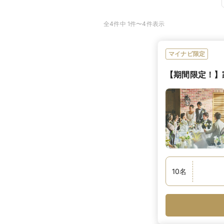
全4件中 1件〜4件表示
マイナビ限定
【期間限定！】
10
名