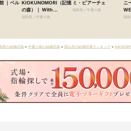
館 ｜ベル
KIOKUNOMORI（記憶
ミ・ピアーチェ
ニー
の森）｜ With
WE
福島県／中通り南
Wedding（こころネッ
ラ
福島県／中通り南
福島
トグループ）
島県の結婚式場
>
中通り南の結婚式場
>
郡山市の結婚式場ランキング
>
KAI KO