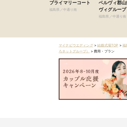
ブライマリーコート
ベルヴィ郡山
ヴィグループ
福島県／中通り南
福島県／中通り南
マイナビウエディング
>
結婚式場TOP
>
福
ろネットグループ）
>
費用・プラン