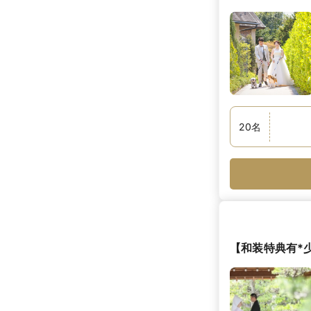
20
名
【和装特典有*