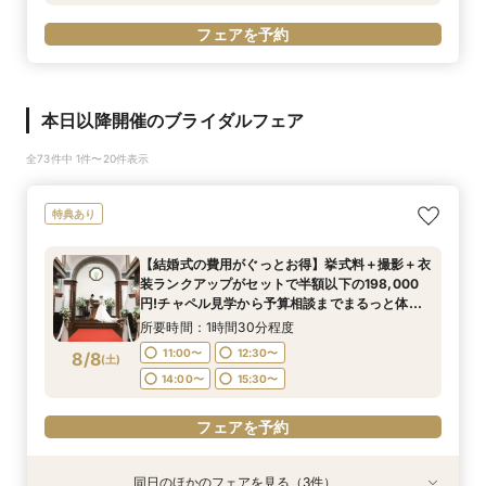
フェアを予約
本日以降開催のブライダルフェア
全73件中 1件〜20件表示
特典あり
【結婚式の費用がぐっとお得】挙式料＋撮影＋衣
装ランクアップがセットで半額以下の198,000
円!チャペル見学から予算相談までまるっと体験
BIGフェア
所要時間：1時間30分程度
11:00〜
12:30〜
8/8
(
土
)
14:00〜
15:30〜
フェアを予約
同日のほかのフェアを見る（3件）
特典あり
特典あり