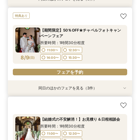
【期間限定】50％OFF★チャペルフォトキャン
【挙式＋会食が5万円OFF！】費用を抑えて叶え
【結婚式の不安解消！】お見積り＆日程相談会
特典あり
ペーンフェア
る少人数ウェディング相談フェア
所要時間：1時間30分程度
所要時間：1時間30分程度
所要時間：1時間30分程度
11:00〜
12:30〜
【期間限定】50％OFF★チャペルフォトキャン
11:00〜
11:00〜
12:30〜
12:30〜
ペーンフェア
14:00〜
15:30〜
8/8
8/8
8/8
(
(
(
土
土
土
)
)
)
14:00〜
14:00〜
15:30〜
15:30〜
所要時間：1時間30分程度
11:00〜
12:30〜
フェアを予約
フェアを予約
フェアを予約
8/9
(
日
)
14:00〜
15:30〜
フェアを予約
同日のほかのフェアを見る（3件）
特典あり
特典あり
【挙式＋会食が5万円OFF！】費用を抑えて叶え
【結婚式の不安解消！】お見積り＆日程相談会
【結婚式の費用がぐっとお得】挙式料＋撮影＋衣
る少人数ウェディング相談フェア
装ランクアップがセットで半額以下の198,000
所要時間：1時間30分程度
円!チャペル見学から予算相談までまるっと体験
所要時間：1時間30分程度
11:00〜
12:30〜
【結婚式の不安解消！】お見積り＆日程相談会
BIGフェア
所要時間：1時間30分程度
11:00〜
12:30〜
14:00〜
15:30〜
所要時間：1時間30分程度
11:00〜
12:30〜
8/9
8/9
8/9
(
(
(
日
日
日
)
)
)
14:00〜
15:30〜
11:00〜
12:30〜
14:00〜
15:30〜