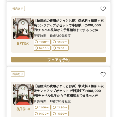
特典あり
【結婚式の費用がぐっとお得】挙式料＋撮影＋衣
装ランクアップがセットで半額以下の198,000
円!チャペル見学から予算相談までまるっと体験
BIGフェア
所要時間：1時間30分程度
11:00〜
12:30〜
8/11
(
火
)
14:00〜
15:30〜
フェアを予約
特典あり
【結婚式の費用がぐっとお得】挙式料＋撮影＋衣
装ランクアップがセットで半額以下の198,000
円!チャペル見学から予算相談までまるっと体験
BIGフェア
所要時間：1時間30分程度
11:00〜
12:30〜
8/16
(
日
)
14:00〜
15:30〜