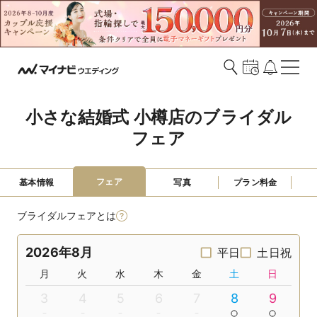
小さな結婚式 小樽店のブライダル
フェア
フェア
基本情報
写真
プラン料金
ブライダルフェアとは
2026年8月
平日
土日祝
月
火
水
木
金
土
日
3
4
5
6
7
8
9