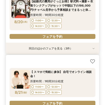
【結婚式の費用がぐっとお得】挙式料＋撮影＋衣
BIGフェア
所要時間：1時間30分程度
11:00〜
11:00〜
12:30〜
12:30〜
装ランクアップがセットで半額以下の198,000
14:00〜
15:30〜
11:00〜
12:30〜
8/18
8/18
8/18
8/18
円!チャペル見学から予算相談までまるっと体験
(
(
(
(
火
火
火
火
)
)
)
)
14:00〜
14:00〜
15:30〜
15:30〜
BIGフェア
14:00〜
15:30〜
所要時間：1時間30分程度
フェアを予約
フェアを予約
フェアを予約
11:00〜
12:30〜
8/20
(
木
)
フェアを予約
14:00〜
15:30〜
フェアを予約
同日のほかのフェアを見る（3件）
特典あり
特典あり
【期間限定】50％OFF★チャペルフォトキャン
【挙式＋会食が5万円OFF！】費用を抑えて叶え
【結婚式の不安解消！】お見積り＆日程相談会
ペーンフェア
る少人数ウェディング相談フェア
所要時間：1時間30分程度
所要時間：1時間30分程度
所要時間：1時間30分程度
11:00〜
12:30〜
【 スマホで気軽に参加】 自宅でオンライン相談
11:00〜
11:00〜
12:30〜
12:30〜
会！
14:00〜
15:30〜
8/20
8/20
8/20
(
(
(
木
木
木
)
)
)
14:00〜
14:00〜
15:30〜
15:30〜
所要時間：1時間30分程度
11:00〜
12:30〜
フェアを予約
フェアを予約
フェアを予約
8/21
(
金
)
14:00〜
15:30〜
フェアを予約