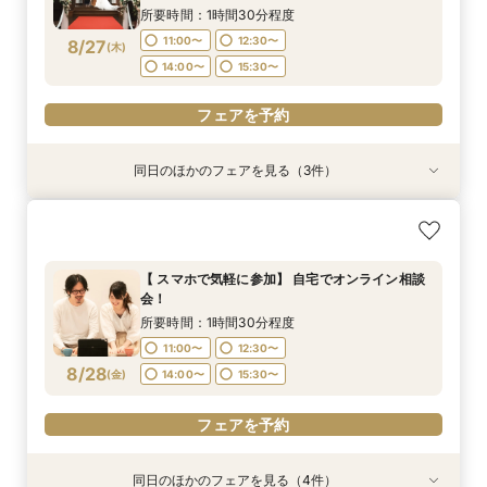
BIGフェア
14:00〜
15:30〜
所要時間：1時間30分程度
フェアを予約
フェアを予約
フェアを予約
11:00〜
12:30〜
8/27
(
木
)
フェアを予約
14:00〜
15:30〜
フェアを予約
同日のほかのフェアを見る（3件）
特典あり
特典あり
【期間限定】50％OFF★チャペルフォトキャン
【挙式＋会食が5万円OFF！】費用を抑えて叶え
【結婚式の不安解消！】お見積り＆日程相談会
ペーンフェア
る少人数ウェディング相談フェア
所要時間：1時間30分程度
所要時間：1時間30分程度
所要時間：1時間30分程度
11:00〜
12:30〜
【 スマホで気軽に参加】 自宅でオンライン相談
11:00〜
11:00〜
12:30〜
12:30〜
会！
14:00〜
15:30〜
8/27
8/27
8/27
(
(
(
木
木
木
)
)
)
14:00〜
14:00〜
15:30〜
15:30〜
所要時間：1時間30分程度
11:00〜
12:30〜
フェアを予約
フェアを予約
フェアを予約
8/28
(
金
)
14:00〜
15:30〜
フェアを予約
同日のほかのフェアを見る（4件）
特典あり
特典あり
特典あり