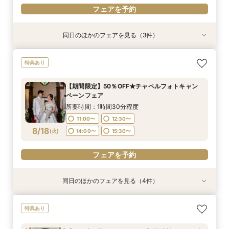
フェアを予約
同日のほかのフェアを見る（3件）
特典あり
特典あり
特典あり
【期間限定】50％OFF★チャペルフォトキャン
【挙式＋会食が5万円OFF！】費用を抑えて叶え
【結婚式の費用がぐっとお得】挙式料＋撮影＋衣
特典あり
ペーンフェア
る少人数ウェディング相談フェア
装ランクアップがセットで半額以下の198,000
円!チャペル見学から予算相談までまるっと体験
所要時間：1時間30分程度
所要時間：1時間30分程度
【期間限定】50％OFF★チャペルフォトキャン
BIGフェア
所要時間：1時間30分程度
11:00〜
11:00〜
12:30〜
12:30〜
ペーンフェア
11:00〜
12:30〜
8/17
8/17
8/17
(
(
(
月
月
月
)
)
)
14:00〜
14:00〜
15:30〜
15:30〜
所要時間：1時間30分程度
14:00〜
15:30〜
11:00〜
12:30〜
フェアを予約
フェアを予約
8/18
(
火
)
14:00〜
15:30〜
フェアを予約
フェアを予約
同日のほかのフェアを見る（4件）
特典あり
特典あり
【挙式＋会食が5万円OFF！】費用を抑えて叶え
【 スマホで気軽に参加】 自宅でオンライン相談
【結婚式の不安解消！】お見積り＆日程相談会
【結婚式の費用がぐっとお得】挙式料＋撮影＋衣
特典あり
る少人数ウェディング相談フェア
会！
装ランクアップがセットで半額以下の198,000
所要時間：1時間30分程度
円!チャペル見学から予算相談までまるっと体験
所要時間：1時間30分程度
所要時間：1時間30分程度
11:00〜
12:30〜