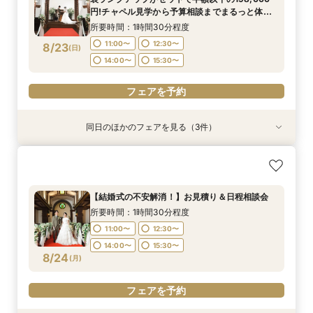
11:00〜
12:30〜
8/22
8/22
8/22
円!チャペル見学から予算相談までまるっと体験
(
(
(
土
土
土
)
)
)
14:00〜
15:30〜
BIGフェア
14:00〜
15:30〜
所要時間：1時間30分程度
フェアを予約
フェアを予約
11:00〜
12:30〜
8/23
(
日
)
フェアを予約
14:00〜
15:30〜
フェアを予約
同日のほかのフェアを見る（3件）
特典あり
特典あり
【期間限定】50％OFF★チャペルフォトキャン
【挙式＋会食が5万円OFF！】費用を抑えて叶え
【結婚式の不安解消！】お見積り＆日程相談会
ペーンフェア
る少人数ウェディング相談フェア
所要時間：1時間30分程度
所要時間：1時間30分程度
所要時間：1時間30分程度
11:00〜
12:30〜
【結婚式の不安解消！】お見積り＆日程相談会
11:00〜
11:00〜
12:30〜
12:30〜
14:00〜
15:30〜
所要時間：1時間30分程度
8/23
8/23
8/23
(
(
(
日
日
日
)
)
)
14:00〜
14:00〜
15:30〜
15:30〜
11:00〜
12:30〜
14:00〜
15:30〜
フェアを予約
フェアを予約
フェアを予約
8/24
(
月
)
フェアを予約