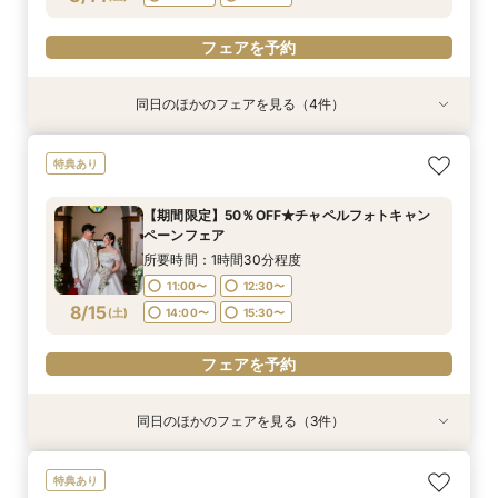
フェアを予約
フェアを予約
同日のほかのフェアを見る（4件）
特典あり
特典あり
特典あり
【期間限定】50％OFF★チャペルフォトキャン
【挙式＋会食が5万円OFF！】費用を抑えて叶え
【結婚式の不安解消！】お見積り＆日程相談会
【結婚式の費用がぐっとお得】挙式料＋撮影＋衣
特典あり
ペーンフェア
る少人数ウェディング相談フェア
装ランクアップがセットで半額以下の198,000
所要時間：1時間30分程度
円!チャペル見学から予算相談までまるっと体験
所要時間：1時間30分程度
所要時間：1時間30分程度
11:00〜
12:30〜
【期間限定】50％OFF★チャペルフォトキャン
BIGフェア
所要時間：1時間30分程度
11:00〜
11:00〜
12:30〜
12:30〜
ペーンフェア
14:00〜
15:30〜
11:00〜
12:30〜
8/14
8/14
8/14
8/14
(
(
(
(
金
金
金
金
)
)
)
)
14:00〜
14:00〜
15:30〜
15:30〜
所要時間：1時間30分程度
14:00〜
15:30〜
11:00〜
12:30〜
フェアを予約
フェアを予約
フェアを予約
8/15
(
土
)
14:00〜
15:30〜
フェアを予約
フェアを予約
同日のほかのフェアを見る（3件）
特典あり
特典あり
【挙式＋会食が5万円OFF！】費用を抑えて叶え
【結婚式の不安解消！】お見積り＆日程相談会
【結婚式の費用がぐっとお得】挙式料＋撮影＋衣
特典あり
る少人数ウェディング相談フェア
装ランクアップがセットで半額以下の198,000