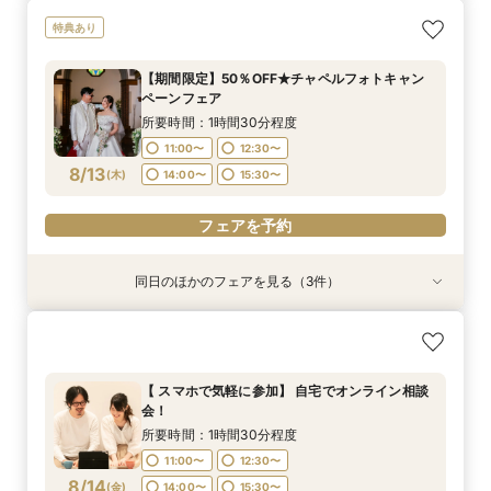
【期間限定】50％OFF★チャペルフォトキャン
【挙式＋会食が5万円OFF！】費用を抑えて叶え
【 スマホで気軽に参加】 自宅でオンライン相談
【結婚式の不安解消！】お見積り＆日程相談会
特典あり
ペーンフェア
る少人数ウェディング相談フェア
会！
所要時間：1時間30分程度
所要時間：1時間30分程度
所要時間：1時間30分程度
所要時間：1時間30分程度
11:00〜
12:30〜
【期間限定】50％OFF★チャペルフォトキャン
11:00〜
11:00〜
11:00〜
12:30〜
12:30〜
12:30〜
ペーンフェア
14:00〜
15:30〜
8/11
8/11
8/11
8/11
(
(
(
(
火
火
火
火
)
)
)
)
14:00〜
14:00〜
14:00〜
15:30〜
15:30〜
15:30〜
所要時間：1時間30分程度
11:00〜
12:30〜
フェアを予約
フェアを予約
フェアを予約
フェアを予約
8/13
(
木
)
14:00〜
15:30〜
フェアを予約
同日のほかのフェアを見る（3件）
特典あり
特典あり
【挙式＋会食が5万円OFF！】費用を抑えて叶え
【結婚式の不安解消！】お見積り＆日程相談会
【結婚式の費用がぐっとお得】挙式料＋撮影＋衣
る少人数ウェディング相談フェア
装ランクアップがセットで半額以下の198,000
所要時間：1時間30分程度
円!チャペル見学から予算相談までまるっと体験
所要時間：1時間30分程度
11:00〜
12:30〜
【 スマホで気軽に参加】 自宅でオンライン相談
BIGフェア
所要時間：1時間30分程度
11:00〜
12:30〜
会！
14:00〜
15:30〜
11:00〜
12:30〜
8/13
8/13
8/13
(
(
(
木
木
木
)
)
)
14:00〜
15:30〜
所要時間：1時間30分程度
14:00〜
15:30〜
11:00〜
12:30〜
フェアを予約
フェアを予約
8/14
(
金
)
14:00〜
15:30〜