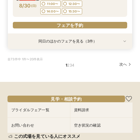
フェアを予約
フェアを予約
11:00〜
12:30〜
8/30
(
日
)
フェアを予約
14:00〜
15:30〜
フェアを予約
同日のほかのフェアを見る（3件）
特典あり
特典あり
【期間限定】50％OFF★チャペルフォトキャン
【挙式＋会食が5万円OFF！】費用を抑えて叶え
【結婚式の不安解消！】お見積り＆日程相談会
全73件中 1件〜20件表示
ペーンフェア
る少人数ウェディング相談フェア
所要時間：1時間30分程度
次へ
1
2
3
4
所要時間：1時間30分程度
所要時間：1時間30分程度
11:00〜
12:30〜
11:00〜
11:00〜
12:30〜
12:30〜
14:00〜
15:30〜
8/30
8/30
8/30
(
(
(
日
日
日
)
)
)
14:00〜
14:00〜
15:30〜
15:30〜
フェアを予約
フェアを予約
フェアを予約
見学・相談予約
ブライダルフェア一覧
資料請求
お問い合わせ
空き状況の確認
この式場を見ている人にオススメ