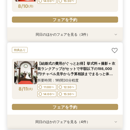
14:00〜
15:30〜
フェアを予約
フェアを予約
8/10
(
月
)
フェアを予約
フェアを予約
同日のほかのフェアを見る（3件）
特典あり
特典あり
特典あり
【期間限定】50％OFF★チャペルフォトキャン
【挙式＋会食が5万円OFF！】費用を抑えて叶え
【結婚式の費用がぐっとお得】挙式料＋撮影＋衣
特典あり
ペーンフェア
る少人数ウェディング相談フェア
装ランクアップがセットで半額以下の198,000
円!チャペル見学から予算相談までまるっと体験
所要時間：1時間30分程度
所要時間：1時間30分程度
【結婚式の費用がぐっとお得】挙式料＋撮影＋衣
BIGフェア
所要時間：1時間30分程度
11:00〜
11:00〜
12:30〜
12:30〜
装ランクアップがセットで半額以下の198,000
11:00〜
12:30〜
8/10
8/10
8/10
円!チャペル見学から予算相談までまるっと体験
(
(
(
月
月
月
)
)
)
14:00〜
14:00〜
15:30〜
15:30〜
BIGフェア
14:00〜
15:30〜
所要時間：1時間30分程度
フェアを予約
フェアを予約
11:00〜
12:30〜
8/11
(
火
)
フェアを予約
14:00〜
15:30〜
フェアを予約
同日のほかのフェアを見る（4件）
特典あり
特典あり