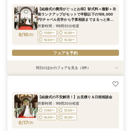
所要時間：1時間30分程度
円!チャペル見学から予算相談までまるっと体験
所要時間：1時間30分程度
11:00〜
12:30〜
【結婚式の費用がぐっとお得】挙式料＋撮影＋衣
BIGフェア
所要時間：1時間30分程度
11:00〜
12:30〜
装ランクアップがセットで半額以下の198,000
14:00〜
15:30〜
11:00〜
12:30〜
8/15
8/15
8/15
円!チャペル見学から予算相談までまるっと体験
(
(
(
土
土
土
)
)
)
14:00〜
15:30〜
BIGフェア
14:00〜
15:30〜
所要時間：1時間30分程度
フェアを予約
フェアを予約
11:00〜
12:30〜
8/16
(
日
)
フェアを予約
14:00〜
15:30〜
フェアを予約
同日のほかのフェアを見る（3件）
特典あり
特典あり
【期間限定】50％OFF★チャペルフォトキャン
【挙式＋会食が5万円OFF！】費用を抑えて叶え
【結婚式の不安解消！】お見積り＆日程相談会
ペーンフェア
る少人数ウェディング相談フェア
所要時間：1時間30分程度
所要時間：1時間30分程度
所要時間：1時間30分程度
11:00〜
12:30〜
【結婚式の不安解消！】お見積り＆日程相談会
11:00〜
11:00〜
12:30〜
12:30〜
14:00〜
15:30〜
所要時間：1時間30分程度
8/16
8/16
8/16
(
(
(
日
日
日
)
)
)
14:00〜
14:00〜
15:30〜
15:30〜
11:00〜
12:30〜
14:00〜
15:30〜
フェアを予約
フェアを予約
フェアを予約
8/17
(
月
)