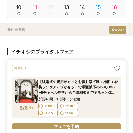
10
11
12
13
14
15
16
条件未選択
絞り込む
イチオシのブライダルフェア
特典あり
【結婚式の費用がぐっとお得】挙式料＋撮影＋衣
装ランクアップがセットで半額以下の198,000
円!チャペル見学から予算相談までまるっと体験
BIGフェア
所要時間：1時間30分程度
11:00〜
12:30〜
8/8
(
土
)
14:00〜
15:30〜
フェアを予約