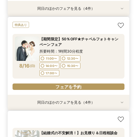
同日のほかのフェアを見る（4件）
特典あり
特典あり
特典あり
【期間限定】50％OFF★チャペルフォトキャン
【挙式＋会食が5万円OFF！】費用を抑えて叶え
【結婚式の不安解消！】お見積り＆日程相談会
【和婚フェア｜挙式料半額特典】和装×チャペル
特典あり
ペーンフェア
る少人数ウェディング相談フェア
婚が叶う。神社挙式も対象◎
所要時間：1時間30分程度
所要時間：1時間30分程度
所要時間：2時間程度
所要時間：1時間30分程度
10:00〜
11:30〜
【期間限定】50％OFF★チャペルフォトキャン
11:00〜
11:00〜
9:00〜
12:30〜
12:30〜
11:00〜
ペーンフェア
13:00〜
14:30〜
8/15
8/15
8/15
8/15
(
(
(
(
土
土
土
土
)
)
)
)
14:00〜
14:00〜
13:00〜
15:00〜
15:30〜
15:30〜
所要時間：1時間30分程度
16:00〜
17:00〜
17:00〜
17:00〜
11:00〜
12:30〜
8/16
フェアを予約
(
日
)
14:00〜
15:30〜
フェアを予約
フェアを予約
フェアを予約
17:00〜
フェアを予約
同日のほかのフェアを見る（4件）
特典あり
特典あり
特典あり
【挙式＋会食が5万円OFF！】費用を抑えて叶え
【結婚式の不安解消！】お見積り＆日程相談会
【結婚式の費用がぐっとお得】挙式料＋撮影＋衣
【和婚フェア｜挙式料半額特典】和装×チャペル
る少人数ウェディング相談フェア
装ランクアップがセットで半額以下の198,000
婚が叶う。神社挙式も対象◎
所要時間：1時間30分程度
円!チャペル見学から予算相談までまるっと体験
所要時間：2時間程度
所要時間：1時間30分程度
10:00〜
11:30〜
【結婚式の不安解消！】お見積り＆日程相談会
BIGフェア
所要時間：1時間30分程度
11:00〜
9:00〜
12:30〜
11:00〜