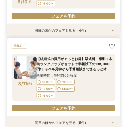
8/10
フェアを予約
(
月
)
16:00〜
フェアを予約
フェアを予約
フェアを予約
フェアを予約
同日のほかのフェアを見る（4件）
特典あり
特典あり
特典あり
特典あり
【期間限定】50％OFF★チャペルフォトキャン
【挙式＋会食が5万円OFF！】費用を抑えて叶え
【結婚式の費用がぐっとお得】挙式料＋撮影＋衣
【和婚フェア｜挙式料半額特典】和装×チャペル
特典あり
ペーンフェア
る少人数ウェディング相談フェア
装ランクアップがセットで半額以下の198,000
婚が叶う。神社挙式も対象◎
円!チャペル見学から予算相談までまるっと体験
所要時間：1時間30分程度
所要時間：2時間程度
所要時間：1時間30分程度
【結婚式の費用がぐっとお得】挙式料＋撮影＋衣
BIGフェア
所要時間：1時間30分程度
11:00〜
11:00〜
9:00〜
12:30〜
12:30〜
11:00〜
装ランクアップがセットで半額以下の198,000
10:00〜
11:30〜
8/10
8/10
8/10
8/10
円!チャペル見学から予算相談までまるっと体験
(
(
(
(
月
月
月
月
)
)
)
)
14:00〜
14:00〜
13:00〜
15:00〜
15:30〜
15:30〜
BIGフェア
13:00〜
14:30〜
所要時間：1時間30分程度
17:00〜
17:00〜
17:00〜
16:00〜
10:00〜
11:30〜
8/11
(
火
)
フェアを予約
フェアを予約
フェアを予約
13:00〜
14:30〜
フェアを予約
16:00〜
フェアを予約
同日のほかのフェアを見る（5件）
特典あり
特典あり
特典あり