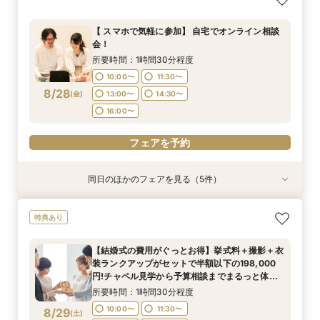
ペーンフェア
る少人数ウェディング相談フェア
装ランクアップがセットで半額以下の198,000
所要時間：1時間30分程度
円!チャペル見学から予算相談までまるっと体験
所要時間：1時間30分程度
所要時間：2時間程度
10:00〜
11:30〜
【 スマホで気軽に参加】 自宅でオンライン相談
BIGフェア
所要時間：1時間30分程度
11:00〜
9:00〜
12:30〜
11:00〜
会！
13:00〜
14:30〜
10:00〜
11:30〜
8/27
8/27
8/27
8/27
(
(
(
(
木
木
木
木
)
)
)
)
14:00〜
13:00〜
15:00〜
15:30〜
所要時間：1時間30分程度
16:00〜
13:00〜
14:30〜
17:00〜
17:00〜
10:00〜
11:30〜
16:00〜
8/28
フェアを予約
(
金
)
13:00〜
14:30〜
フェアを予約
フェアを予約
16:00〜
フェアを予約
フェアを予約
同日のほかのフェアを見る（5件）
特典あり
特典あり
特典あり
特典あり
【期間限定】50％OFF★チャペルフォトキャン
【挙式＋会食が5万円OFF！】費用を抑えて叶え
【結婚式の不安解消！】お見積り＆日程相談会
【結婚式の費用がぐっとお得】挙式料＋撮影＋衣
【和婚フェア｜挙式料半額特典】和装×チャペル
特典あり
ペーンフェア
る少人数ウェディング相談フェア
装ランクアップがセットで半額以下の198,000
婚が叶う。神社挙式も対象◎
所要時間：1時間30分程度
円!チャペル見学から予算相談までまるっと体験
所要時間：1時間30分程度
所要時間：2時間程度
所要時間：1時間30分程度
10:00〜
11:30〜
【結婚式の費用がぐっとお得】挙式料＋撮影＋衣
BIGフェア
所要時間：1時間30分程度
11:00〜
11:00〜
9:00〜
12:30〜
12:30〜
11:00〜
装ランクアップがセットで半額以下の198,000
13:00〜
14:30〜
10:00〜
11:30〜
8/28
8/28
8/28
8/28
8/28
円!チャペル見学から予算相談までまるっと体験
(
(
(
(
(
金
金
金
金
金
)
)
)
)
)
14:00〜
14:00〜
13:00〜
15:00〜
15:30〜
15:30〜
16:00〜
BIGフェア
13:00〜
14:30〜
所要時間：1時間30分程度
17:00〜
17:00〜
17:00〜
16:00〜
10:00〜
11:30〜
8/29
フェアを予約
(
土
)