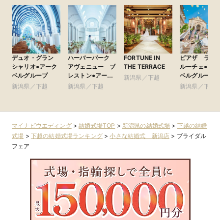
デュオ・グラン
ハーバーパーク
FORTUNE IN
ピアザ ラ
シャリオ●アーク
アヴェニュー ブ
THE TERRACE
ルーチェ●アー
ベルグループ
レストン●アーク
ベルグループ
新潟県／下越
ベルグループ
新潟県／下越
新潟県／下越
新潟県／下越
マイナビウエディング
>
結婚式場TOP
>
新潟県の結婚式場
>
下越の結婚
式場
>
下越の結婚式場ランキング
>
小さな結婚式 新潟店
>
ブライダル
フェア