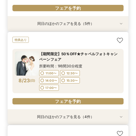
フェアを予約
同日のほかのフェアを見る（5件）
特典あり
特典あり
特典あり
特典あり
【結婚式の費用がぐっとお得】挙式料＋撮影＋衣
【期間限定】50％OFF★チャペルフォトキャン
【挙式＋会食が5万円OFF！】費用を抑えて叶え
【結婚式の不安解消！】お見積り＆日程相談会
【和婚フェア｜挙式料半額特典】和装×チャペル
特典あり
装ランクアップがセットで半額以下の198,000
ペーンフェア
る少人数ウェディング相談フェア
婚が叶う。神社挙式も対象◎
所要時間：1時間30分程度
円!チャペル見学から予算相談までまるっと体験
所要時間：1時間30分程度
所要時間：2時間程度
所要時間：1時間30分程度
10:00〜
11:30〜
【期間限定】50％OFF★チャペルフォトキャン
BIGフェア
所要時間：1時間30分程度
11:00〜
11:00〜
9:00〜
12:30〜
12:30〜
11:00〜
ペーンフェア
13:00〜
14:30〜
10:00〜
11:30〜
8/22
8/22
8/22
8/22
8/22
(
(
(
(
(
土
土
土
土
土
)
)
)
)
)
14:00〜
14:00〜
13:00〜
15:00〜
15:30〜
15:30〜
所要時間：1時間30分程度
16:00〜
13:00〜
14:30〜
17:00〜
17:00〜
17:00〜
11:00〜
12:30〜
16:00〜
8/23
フェアを予約
(
日
)
14:00〜
15:30〜
フェアを予約
フェアを予約
フェアを予約
17:00〜
フェアを予約
フェアを予約
同日のほかのフェアを見る（4件）
特典あり
特典あり
特典あり
【挙式＋会食が5万円OFF！】費用を抑えて叶え
【結婚式の不安解消！】お見積り＆日程相談会
【結婚式の費用がぐっとお得】挙式料＋撮影＋衣
【和婚フェア｜挙式料半額特典】和装×チャペル