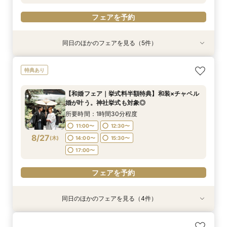
フェアを予約
フェアを予約
同日のほかのフェアを見る（5件）
特典あり
特典あり
特典あり
【挙式＋会食が5万円OFF！】費用を抑えて叶え
【 スマホで気軽に参加】 自宅でオンライン相談
【結婚式の不安解消！】お見積り＆日程相談会
【結婚式の費用がぐっとお得】挙式料＋撮影＋衣
【和婚フェア｜挙式料半額特典】和装×チャペル
特典あり
る少人数ウェディング相談フェア
会！
装ランクアップがセットで半額以下の198,000
婚が叶う。神社挙式も対象◎
所要時間：1時間30分程度
円!チャペル見学から予算相談までまるっと体験
所要時間：2時間程度
所要時間：1時間30分程度
所要時間：1時間30分程度
10:00〜
11:30〜
【和婚フェア｜挙式料半額特典】和装×チャペル
BIGフェア
所要時間：1時間30分程度
10:00〜
11:00〜
9:00〜
12:30〜
11:00〜
11:30〜
婚が叶う。神社挙式も対象◎
13:00〜
14:30〜
10:00〜
11:30〜
8/25
8/25
8/25
8/25
8/25
(
(
(
(
(
火
火
火
火
火
)
)
)
)
)
14:00〜
13:00〜
13:00〜
15:00〜
14:30〜
15:30〜
所要時間：1時間30分程度
16:00〜
13:00〜
14:30〜
16:00〜
17:00〜
17:00〜
11:00〜
12:30〜
16:00〜
8/27
フェアを予約
(
木
)
14:00〜
15:30〜
フェアを予約
フェアを予約
フェアを予約
17:00〜
フェアを予約
フェアを予約
同日のほかのフェアを見る（4件）
特典あり
特典あり
特典あり
【期間限定】50％OFF★チャペルフォトキャン
【挙式＋会食が5万円OFF！】費用を抑えて叶え
【結婚式の不安解消！】お見積り＆日程相談会
【結婚式の費用がぐっとお得】挙式料＋撮影＋衣