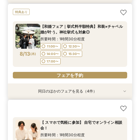
【期間限定】50％OFF★チャペルフォトキャン
【挙式＋会食が5万円OFF！】費用を抑えて叶え
【 スマホで気軽に参加】 自宅でオンライン相談
【結婚式の不安解消！】お見積り＆日程相談会
【和婚フェア｜挙式料半額特典】和装×チャペル
特典あり
ペーンフェア
る少人数ウェディング相談フェア
会！
婚が叶う。神社挙式も対象◎
所要時間：1時間30分程度
所要時間：1時間30分程度
所要時間：2時間程度
所要時間：1時間30分程度
所要時間：1時間30分程度
10:00〜
11:30〜
【和婚フェア｜挙式料半額特典】和装×チャペル
10:00〜
11:00〜
11:00〜
9:00〜
12:30〜
12:30〜
11:00〜
11:30〜
婚が叶う。神社挙式も対象◎
13:00〜
14:30〜
8/11
8/11
8/11
8/11
8/11
(
(
(
(
(
火
火
火
火
火
)
)
)
)
)
14:00〜
14:00〜
13:00〜
13:00〜
15:00〜
14:30〜
15:30〜
15:30〜
所要時間：1時間30分程度
16:00〜
16:00〜
17:00〜
17:00〜
17:00〜
11:00〜
12:30〜
8/13
フェアを予約
(
木
)
14:00〜
15:30〜
フェアを予約
フェアを予約
フェアを予約
フェアを予約
17:00〜
フェアを予約
同日のほかのフェアを見る（4件）
特典あり
特典あり
特典あり
【期間限定】50％OFF★チャペルフォトキャン
【挙式＋会食が5万円OFF！】費用を抑えて叶え
【結婚式の不安解消！】お見積り＆日程相談会
【結婚式の費用がぐっとお得】挙式料＋撮影＋衣
ペーンフェア
る少人数ウェディング相談フェア
装ランクアップがセットで半額以下の198,000
所要時間：1時間30分程度
円!チャペル見学から予算相談までまるっと体験
所要時間：1時間30分程度
所要時間：2時間程度
10:00〜
11:30〜
【 スマホで気軽に参加】 自宅でオンライン相談
BIGフェア
所要時間：1時間30分程度
11:00〜
9:00〜
12:30〜
11:00〜
会！
13:00〜
14:30〜
10:00〜
11:30〜
8/13
8/13
8/13
8/13
(
(
(
(
木
木
木
木
)
)
)
)
14:00〜
13:00〜
15:00〜
15:30〜
所要時間：1時間30分程度
16:00〜
13:00〜
14:30〜