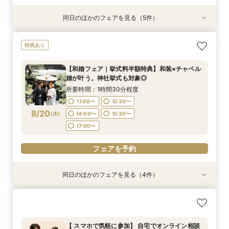
同日のほかのフェアを見る（5件）
特典あり
特典あり
特典あり
【挙式＋会食が5万円OFF！】費用を抑えて叶え
【 スマホで気軽に参加】 自宅でオンライン相談
【結婚式の不安解消！】お見積り＆日程相談会
【結婚式の費用がぐっとお得】挙式料＋撮影＋衣
【和婚フェア｜挙式料半額特典】和装×チャペル
特典あり
る少人数ウェディング相談フェア
会！
装ランクアップがセットで半額以下の198,000
婚が叶う。神社挙式も対象◎
所要時間：1時間30分程度
円!チャペル見学から予算相談までまるっと体験
所要時間：2時間程度
所要時間：1時間30分程度
所要時間：1時間30分程度
10:00〜
11:30〜
【和婚フェア｜挙式料半額特典】和装×チャペル
BIGフェア
所要時間：1時間30分程度
10:00〜
11:00〜
9:00〜
12:30〜
11:00〜
11:30〜
婚が叶う。神社挙式も対象◎
13:00〜
14:30〜
10:00〜
11:30〜
8/18
8/18
8/18
8/18
8/18
(
(
(
(
(
火
火
火
火
火
)
)
)
)
)
14:00〜
13:00〜
13:00〜
15:00〜
14:30〜
15:30〜
所要時間：1時間30分程度
16:00〜
13:00〜
14:30〜
16:00〜
17:00〜
17:00〜
11:00〜
12:30〜
16:00〜
8/20
フェアを予約
(
木
)
14:00〜
15:30〜
フェアを予約
フェアを予約
フェアを予約
17:00〜
フェアを予約
フェアを予約
同日のほかのフェアを見る（4件）
特典あり
特典あり
特典あり
【期間限定】50％OFF★チャペルフォトキャン
【挙式＋会食が5万円OFF！】費用を抑えて叶え
【結婚式の不安解消！】お見積り＆日程相談会
【結婚式の費用がぐっとお得】挙式料＋撮影＋衣
ペーンフェア
る少人数ウェディング相談フェア
装ランクアップがセットで半額以下の198,000
所要時間：1時間30分程度
円!チャペル見学から予算相談までまるっと体験
所要時間：1時間30分程度
所要時間：2時間程度
10:00〜
11:30〜
【 スマホで気軽に参加】 自宅でオンライン相談
BIGフェア