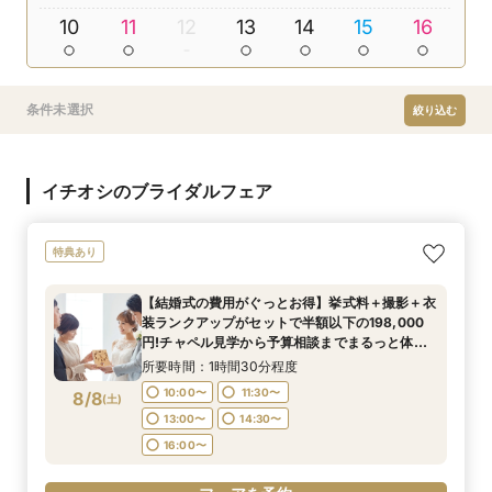
10
11
12
13
14
15
16
条件未選択
絞り込む
イチオシのブライダルフェア
特典あり
【結婚式の費用がぐっとお得】挙式料＋撮影＋衣
装ランクアップがセットで半額以下の198,000
円!チャペル見学から予算相談までまるっと体験
BIGフェア
所要時間：1時間30分程度
10:00〜
11:30〜
8/8
(
土
)
13:00〜
14:30〜
16:00〜