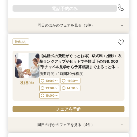
電話予約のみ
同日のほかのフェアを見る（3件）
特典あり
特典あり
【期間限定】50％OFF★チャペルフォトキャン
【結婚式の不安解消！】お見積り＆日程相談会
【和婚フェア｜挙式料半額特典】和装×チャペル
特典あり
ペーンフェア
婚が叶う。神社挙式も対象◎
所要時間：1時間30分程度
所要時間：1時間30分程度
所要時間：1時間30分程度
10:00〜
11:30〜
【結婚式の費用がぐっとお得】挙式料＋撮影＋衣
11:00〜
11:00〜
12:30〜
12:30〜
装ランクアップがセットで半額以下の198,000
13:00〜
14:30〜
8/7
8/7
8/7
円!チャペル見学から予算相談までまるっと体験
(
(
(
金
金
金
)
)
)
14:00〜
14:00〜
15:30〜
15:30〜
16:00〜
BIGフェア
所要時間：1時間30分程度
17:00〜
17:00〜
10:00〜
11:30〜
8/8
(
土
)
電話予約のみ
13:00〜
14:30〜
電話予約のみ
電話予約のみ
16:00〜
フェアを予約
同日のほかのフェアを見る（4件）
特典あり
特典あり
特典あり