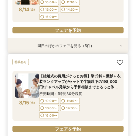
17:00〜
17:00〜
10:00〜
11:30〜
16:00〜
8/14
フェアを予約
(
金
)
13:00〜
14:30〜
フェアを予約
フェアを予約
16:00〜
フェアを予約
フェアを予約
同日のほかのフェアを見る（5件）
特典あり
特典あり
特典あり
特典あり
【期間限定】50％OFF★チャペルフォトキャン
【挙式＋会食が5万円OFF！】費用を抑えて叶え
【結婚式の不安解消！】お見積り＆日程相談会
【結婚式の費用がぐっとお得】挙式料＋撮影＋衣
【和婚フェア｜挙式料半額特典】和装×チャペル
特典あり
ペーンフェア
る少人数ウェディング相談フェア
装ランクアップがセットで半額以下の198,000
婚が叶う。神社挙式も対象◎
所要時間：1時間30分程度
円!チャペル見学から予算相談までまるっと体験
所要時間：1時間30分程度
所要時間：2時間程度
所要時間：1時間30分程度
10:00〜
11:30〜
【結婚式の費用がぐっとお得】挙式料＋撮影＋衣
BIGフェア
所要時間：1時間30分程度
11:00〜
11:00〜
9:00〜
12:30〜
12:30〜
11:00〜
装ランクアップがセットで半額以下の198,000
13:00〜
14:30〜
10:00〜
11:30〜
8/14
8/14
8/14
8/14
8/14
円!チャペル見学から予算相談までまるっと体験
(
(
(
(
(
金
金
金
金
金
)
)
)
)
)
14:00〜
14:00〜
13:00〜
15:00〜
15:30〜
15:30〜
16:00〜
BIGフェア
13:00〜
14:30〜
所要時間：1時間30分程度
17:00〜
17:00〜
17:00〜
16:00〜
10:00〜
11:30〜
8/15
フェアを予約
(
土
)
フェアを予約
フェアを予約
フェアを予約
13:00〜
14:30〜
フェアを予約
16:00〜
フェアを予約