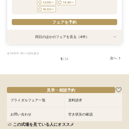
フェアを予約
フェアを予約
フェアを予約
13:00〜
14:30〜
フェアを予約
16:00〜
フェアを予約
同日のほかのフェアを見る（4件）
特典あり
特典あり
特典あり
【期間限定】50％OFF★チャペルフォトキャン
【挙式＋会食が5万円OFF！】費用を抑えて叶え
【結婚式の不安解消！】お見積り＆日程相談会
【和婚フェア｜挙式料半額特典】和装×チャペル
全74件中 1件〜20件表示
ペーンフェア
る少人数ウェディング相談フェア
婚が叶う。神社挙式も対象◎
所要時間：1時間30分程度
次へ
1
2
3
4
所要時間：1時間30分程度
所要時間：2時間程度
所要時間：1時間30分程度
10:00〜
11:30〜
11:00〜
11:00〜
9:00〜
12:30〜
12:30〜
11:00〜
13:00〜
14:30〜
8/29
8/29
8/29
8/29
(
(
(
(
土
土
土
土
)
)
)
)
14:00〜
14:00〜
13:00〜
15:00〜
15:30〜
15:30〜
16:00〜
17:00〜
17:00〜
17:00〜
見学・相談予約
フェアを予約
フェアを予約
フェアを予約
フェアを予約
ブライダルフェア一覧
資料請求
お問い合わせ
空き状況の確認
この式場を見ている人にオススメ