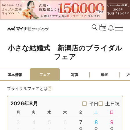
小さな結婚式　新潟店のブライダル
フェア
フェア
基本情報
写真
動画
プ
ブライダルフェアとは
2026年8月
平日
土日祝
月
火
水
木
金
土
日
3
4
5
6
7
8
9