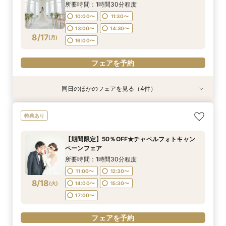
13:00〜
14:30〜
所要時間：1時間30分程度
10:00〜
11:30〜
8/16
8/16
8/16
8/16
(
(
(
(
日
日
日
日
)
)
)
)
14:00〜
13:00〜
15:00〜
15:30〜
16:00〜
10:00〜
11:30〜
13:00〜
14:30〜
17:00〜
17:00〜
13:00〜
14:30〜
16:00〜
8/17
フェアを予約
(
月
)
16:00〜
フェアを予約
フェアを予約
フェアを予約
フェアを予約
同日のほかのフェアを見る（4件）
特典あり
特典あり
特典あり
特典あり
【期間限定】50％OFF★チャペルフォトキャン
【挙式＋会食が5万円OFF！】費用を抑えて叶え
【結婚式の費用がぐっとお得】挙式料＋撮影＋衣
【和婚フェア｜挙式料半額特典】和装×チャペル
特典あり
ペーンフェア
る少人数ウェディング相談フェア
装ランクアップがセットで半額以下の198,000
婚が叶う。神社挙式も対象◎
円!チャペル見学から予算相談までまるっと体験
所要時間：1時間30分程度
所要時間：2時間程度
所要時間：1時間30分程度
【期間限定】50％OFF★チャペルフォトキャン
BIGフェア
所要時間：1時間30分程度
11:00〜
11:00〜
9:00〜
12:30〜
12:30〜
11:00〜
ペーンフェア
10:00〜
11:30〜
8/17
8/17
8/17
8/17
(
(
(
(
月
月
月
月
)
)
)
)
14:00〜
14:00〜
13:00〜
15:00〜
15:30〜
15:30〜
所要時間：1時間30分程度
13:00〜
14:30〜
17:00〜
17:00〜
17:00〜
11:00〜
12:30〜
16:00〜
8/18
(
火
)
14:00〜
15:30〜
フェアを予約
フェアを予約
フェアを予約
17:00〜
フェアを予約
フェアを予約