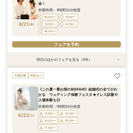
所要時間：1時間30分程度
11:00〜
9:00〜
12:30〜
11:00〜
会！
13:00〜
14:30〜
10:00〜
11:30〜
8/20
8/20
8/20
8/20
(
(
(
(
木
木
木
木
)
)
)
)
14:00〜
13:00〜
15:00〜
15:30〜
所要時間：1時間30分程度
16:00〜
13:00〜
14:30〜
17:00〜
17:00〜
10:00〜
11:30〜
16:00〜
8/21
フェアを予約
(
金
)
13:00〜
14:30〜
フェアを予約
フェアを予約
16:00〜
フェアを予約
フェアを予約
同日のほかのフェアを見る（5件）
特典あり
特典あり
特典あり
特典あり
【期間限定】50％OFF★チャペルフォトキャン
【挙式＋会食が5万円OFF！】費用を抑えて叶え
【結婚式の不安解消！】お見積り＆日程相談会
【結婚式の費用がぐっとお得】挙式料＋撮影＋衣
【和婚フェア｜挙式料半額特典】和装×チャペル
衣装試着
特典あり
ペーンフェア
る少人数ウェディング相談フェア
装ランクアップがセットで半額以下の198,000
婚が叶う。神社挙式も対象◎
所要時間：1時間30分程度
円!チャペル見学から予算相談までまるっと体験
所要時間：1時間30分程度
所要時間：2時間程度
所要時間：1時間30分程度
10:00〜
11:30〜
《この夏一番お得のBIGFAIR》結婚式の全てがわ
BIGフェア
所要時間：1時間30分程度
11:00〜
11:00〜
9:00〜
12:30〜
12:30〜
11:00〜
かる ウェディング体験フェスタ★ドレス試着や
13:00〜
14:30〜
10:00〜
11:30〜
8/21
8/21
8/21
8/21
8/21
入場体験も◎
(
(
(
(
(
金
金
金
金
金
)
)
)
)
)
14:00〜
14:00〜
13:00〜
15:00〜
15:30〜
15:30〜
16:00〜
13:00〜
14:30〜
所要時間：1時間30分程度
17:00〜
17:00〜
17:00〜
16:00〜
11:00〜
12:30〜
8/22
フェアを予約
(
土
)
フェアを予約
フェアを予約
フェアを予約
14:00〜
15:30〜
フェアを予約
17:00〜