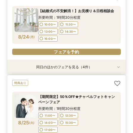
る少人数ウェディング相談フェア
装ランクアップがセットで半額以下の198,000
婚が叶う。神社挙式も対象◎
所要時間：1時間30分程度
円!チャペル見学から予算相談までまるっと体験
所要時間：2時間程度
所要時間：1時間30分程度
10:00〜
11:30〜
【結婚式の不安解消！】お見積り＆日程相談会
BIGフェア
所要時間：1時間30分程度
11:00〜
9:00〜
12:30〜
11:00〜
13:00〜
14:30〜
所要時間：1時間30分程度
10:00〜
11:30〜
8/23
8/23
8/23
8/23
(
(
(
(
日
日
日
日
)
)
)
)
14:00〜
13:00〜
15:00〜
15:30〜
16:00〜
10:00〜
11:30〜
13:00〜
14:30〜
17:00〜
17:00〜
13:00〜
14:30〜
16:00〜
8/24
フェアを予約
(
月
)
16:00〜
フェアを予約
フェアを予約
フェアを予約
フェアを予約
同日のほかのフェアを見る（4件）
特典あり
特典あり
特典あり
特典あり
【期間限定】50％OFF★チャペルフォトキャン
【挙式＋会食が5万円OFF！】費用を抑えて叶え
【結婚式の費用がぐっとお得】挙式料＋撮影＋衣
【和婚フェア｜挙式料半額特典】和装×チャペル
特典あり
ペーンフェア
る少人数ウェディング相談フェア
装ランクアップがセットで半額以下の198,000
婚が叶う。神社挙式も対象◎
円!チャペル見学から予算相談までまるっと体験
所要時間：1時間30分程度
所要時間：2時間程度
所要時間：1時間30分程度
【期間限定】50％OFF★チャペルフォトキャン
BIGフェア
所要時間：1時間30分程度
11:00〜
11:00〜
9:00〜
12:30〜
12:30〜
11:00〜
ペーンフェア
10:00〜
11:30〜
8/24
8/24
8/24
8/24
(
(
(
(
月
月
月
月
)
)
)
)
14:00〜
14:00〜
13:00〜
15:00〜
15:30〜
15:30〜
所要時間：1時間30分程度
13:00〜
14:30〜
17:00〜
17:00〜
17:00〜
11:00〜
12:30〜
16:00〜
8/25
(
火
)
14:00〜
15:30〜
フェアを予約
フェアを予約
フェアを予約
17:00〜