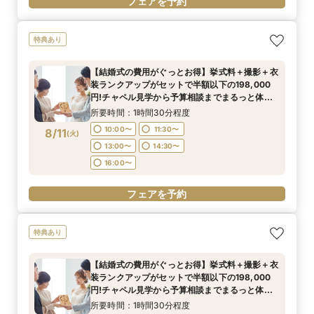
フェアを予約
特典あり
【結婚式の費用がぐっとお得】挙式料＋撮影＋衣
装ランクアップがセットで半額以下の198,000
円!チャペル見学から予算相談までまるっと体験
BIGフェア
所要時間：1時間30分程度
10:00〜
11:30〜
8/11
(
火
)
13:00〜
14:30〜
16:00〜
フェアを予約
特典あり
【結婚式の費用がぐっとお得】挙式料＋撮影＋衣
装ランクアップがセットで半額以下の198,000
円!チャペル見学から予算相談までまるっと体験
BIGフェア
所要時間：1時間30分程度