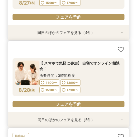
フェアを予約
フェアを予約
フェアを予約
8/27
(
木
)
15:00〜
17:00〜
フェアを予約
フェアを予約
同日のほかのフェアを見る（4件）
特典あり
特典あり
特典あり
【挙式＋会食が5万円OFF！】費用を抑えて叶え
【期間限定】50％OFF★チャペルフォトキャン
【結婚式の不安解消！】お見積り＆日程相談会
【結婚式の費用がぐっとお得】挙式料＋撮影＋衣
る少人数ウェディング相談フェア
ペーンフェア
装ランクアップがセットで半額以下の198,000
所要時間：2時間程度
円!チャペル見学から予算相談までまるっと体験
所要時間：2時間程度
所要時間：2時間程度
11:00〜
13:00〜
【 スマホで気軽に参加】 自宅でオンライン相談
BIGフェア
所要時間：2時間程度
11:00〜
11:00〜
13:00〜
13:00〜
会！
15:00〜
17:00〜
11:00〜
13:00〜
8/27
8/27
8/27
8/27
(
(
(
(
木
木
木
木
)
)
)
)
15:00〜
15:00〜
17:00〜
17:00〜
所要時間：2時間程度
15:00〜
17:00〜
11:00〜
13:00〜
フェアを予約
フェアを予約
フェアを予約
8/28
(
金
)
15:00〜
17:00〜
フェアを予約
フェアを予約
同日のほかのフェアを見る（5件）
特典あり
特典あり
特典あり
特典あり
【挙式＋会食が5万円OFF！】費用を抑えて叶え
【期間限定】50％OFF★チャペルフォトキャン
【結婚式の不安解消！】お見積り＆日程相談会
【結婚式の費用がぐっとお得】挙式料＋撮影＋衣
【和婚フェア｜挙式料半額特典】和装×チャペル
特典あり