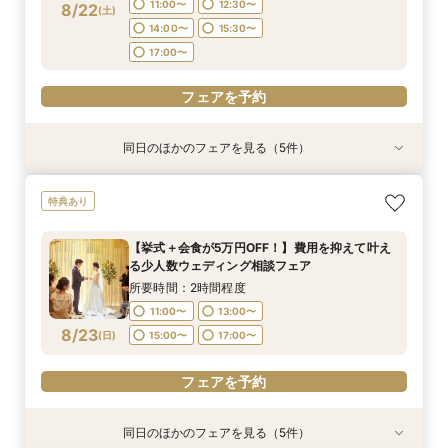
フェアを予約
フェアを予約
フェアを予約
フェアを予約
11:00〜
12:30〜
8/22
(
土
)
フェアを予約
14:00〜
15:30〜
17:00〜
フェアを予約
同日のほかのフェアを見る（5件）
特典あり
特典あり
特典あり
特典あり
【結婚式の費用がぐっとお得】挙式料＋撮影＋衣
【挙式＋会食が5万円OFF！】費用を抑えて叶え
【期間限定】50％OFF★チャペルフォトキャン
【結婚式の不安解消！】お見積り＆日程相談会
【和婚フェア｜挙式料半額特典】和装×チャペル
特典あり
装ランクアップがセットで半額以下の198,000
る少人数ウェディング相談フェア
ペーンフェア
婚が叶う。神社挙式も対象◎
所要時間：2時間程度
円!チャペル見学から予算相談までまるっと体験
所要時間：2時間程度
所要時間：2時間程度
所要時間：2時間程度
11:00〜
13:00〜
【挙式＋会食が5万円OFF！】費用を抑えて叶え
BIGフェア
所要時間：2時間程度
11:00〜
11:00〜
11:00〜
13:00〜
13:00〜
13:00〜
る少人数ウェディング相談フェア
15:00〜
17:00〜
11:00〜
13:00〜
8/22
8/22
8/22
8/22
8/22
(
(
(
(
(
土
土
土
土
土
)
)
)
)
)
15:00〜
15:00〜
15:00〜
17:00〜
17:00〜
17:00〜
所要時間：2時間程度
15:00〜
17:00〜
11:00〜
13:00〜
フェアを予約
フェアを予約
フェアを予約
フェアを予約
8/23
(
日
)
15:00〜
17:00〜
フェアを予約
フェアを予約
同日のほかのフェアを見る（5件）
特典あり
特典あり
特典あり