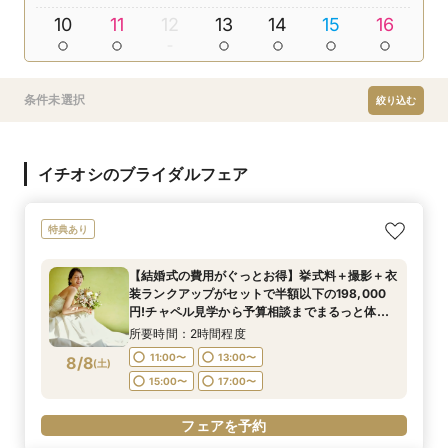
10
11
12
13
14
15
16
条件未選択
絞り込む
イチオシのブライダルフェア
特典あり
【結婚式の費用がぐっとお得】挙式料＋撮影＋衣
装ランクアップがセットで半額以下の198,000
円!チャペル見学から予算相談までまるっと体験
BIGフェア
所要時間：2時間程度
11:00〜
13:00〜
8/8
(
土
)
15:00〜
17:00〜
フェアを予約