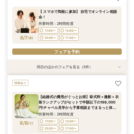
【 スマホで気軽に参加】 自宅でオンライン相談
会！
所要時間：2時間程度
11:00〜
13:00〜
8/7
(
金
)
15:00〜
17:00〜
フェアを予約
同日のほかのフェアを見る（5件）
特典あり
特典あり
特典あり
特典あり
【挙式＋会食が5万円OFF！】費用を抑えて叶え
【期間限定】50％OFF★チャペルフォトキャン
【結婚式の不安解消！】お見積り＆日程相談会
【結婚式の費用がぐっとお得】挙式料＋撮影＋衣
【和婚フェア｜挙式料半額特典】和装×チャペル
特典あり
る少人数ウェディング相談フェア
ペーンフェア
装ランクアップがセットで半額以下の198,000
婚が叶う。神社挙式も対象◎
所要時間：2時間程度
円!チャペル見学から予算相談までまるっと体験
所要時間：2時間程度
所要時間：2時間程度
所要時間：2時間程度
11:00〜
13:00〜
【結婚式の費用がぐっとお得】挙式料＋撮影＋衣
BIGフェア
所要時間：2時間程度
11:00〜
11:00〜
11:00〜
13:00〜
13:00〜
13:00〜
装ランクアップがセットで半額以下の198,000
15:00〜
17:00〜
11:00〜
13:00〜
8/7
8/7
8/7
8/7
8/7
円!チャペル見学から予算相談までまるっと体験
(
(
(
(
(
金
金
金
金
金
)
)
)
)
)
15:00〜
15:00〜
15:00〜
17:00〜
17:00〜
17:00〜
BIGフェア
15:00〜
17:00〜
所要時間：2時間程度
フェアを予約
フェアを予約
フェアを予約
フェアを予約
11:00〜
13:00〜
8/8
(
土
)
フェアを予約
15:00〜
17:00〜