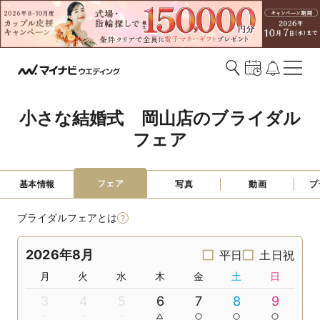
小さな結婚式　岡山店のブライダル
フェア
フェア
基本情報
写真
動画
プ
ブライダルフェアとは
2026年8月
平日
土日祝
月
火
水
木
金
土
日
3
4
5
6
7
8
9