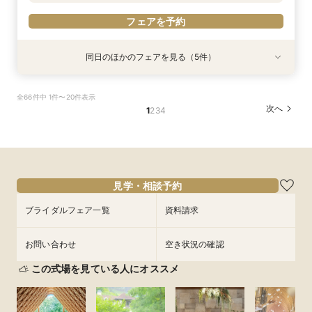
フェアを予約
同日のほかのフェアを見る（5件）
特典あり
特典あり
特典あり
【期間限定】50％OFF★チャペルフォトキャン
【結婚式の不安解消！】お見積り＆日程相談会
【 スマホで気軽に参加】 自宅でオンライン相談
【結婚式の費用がぐっとお得】挙式料＋撮影＋衣
【和婚フェア｜挙式料半額特典】和装×チャペル
全66件中 1件〜20件表示
ペーンフェア
会！
装ランクアップがセットで半額以下の198,000
婚が叶う。神社挙式も対象◎
所要時間：2時間程度
次へ
1
2
3
4
円!チャペル見学から予算相談までまるっと体験
所要時間：2時間程度
所要時間：2時間程度
所要時間：2時間程度
11:00〜
13:00〜
BIGフェア
所要時間：2時間程度
11:00〜
11:00〜
11:00〜
13:00〜
13:00〜
13:00〜
15:00〜
17:00〜
11:00〜
13:00〜
8/30
8/30
8/30
8/30
8/30
(
(
(
(
(
日
日
日
日
日
)
)
)
)
)
15:00〜
15:00〜
15:00〜
17:00〜
17:00〜
17:00〜
15:00〜
17:00〜
フェアを予約
フェアを予約
フェアを予約
フェアを予約
見学・相談予約
フェアを予約
ブライダルフェア一覧
資料請求
お問い合わせ
空き状況の確認
この式場を見ている人にオススメ