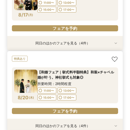
8/16
8/16
8/16
8/16
8/16
11:00〜
13:00〜
15:00〜
17:00〜
フェアを予約
フェアを予約
フェアを予約
フェアを予約
フェアを予約
8/17
(
月
)
フェアを予約
同日のほかのフェアを見る（4件）
特典あり
特典あり
特典あり
特典あり
【挙式＋会食が5万円OFF！】費用を抑えて叶え
【期間限定】50％OFF★チャペルフォトキャン
【結婚式の費用がぐっとお得】挙式料＋撮影＋衣
【和婚フェア｜挙式料半額特典】和装×チャペル
特典あり
る少人数ウェディング相談フェア
ペーンフェア
装ランクアップがセットで半額以下の198,000
婚が叶う。神社挙式も対象◎
円!チャペル見学から予算相談までまるっと体験
所要時間：2時間程度
所要時間：2時間程度
所要時間：2時間程度
【和婚フェア｜挙式料半額特典】和装×チャペル
BIGフェア
所要時間：2時間程度
11:00〜
11:00〜
11:00〜
13:00〜
13:00〜
13:00〜
婚が叶う。神社挙式も対象◎
11:00〜
13:00〜
8/17
8/17
8/17
8/17
(
(
(
(
月
月
月
月
)
)
)
)
15:00〜
15:00〜
15:00〜
17:00〜
17:00〜
17:00〜
所要時間：2時間程度
15:00〜
17:00〜
11:00〜
13:00〜
フェアを予約
フェアを予約
フェアを予約
8/20
(
木
)
15:00〜
17:00〜
フェアを予約
フェアを予約
同日のほかのフェアを見る（4件）
特典あり
特典あり
特典あり