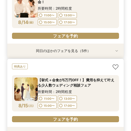
11:00〜
11:00〜
13:00〜
13:00〜
会！
15:00〜
17:00〜
11:00〜
13:00〜
8/13
8/13
8/13
8/13
(
(
(
(
木
木
木
木
)
)
)
)
15:00〜
15:00〜
17:00〜
17:00〜
所要時間：2時間程度
15:00〜
17:00〜
11:00〜
13:00〜
フェアを予約
フェアを予約
フェアを予約
8/14
(
金
)
15:00〜
17:00〜
フェアを予約
フェアを予約
同日のほかのフェアを見る（5件）
特典あり
特典あり
特典あり
特典あり
【挙式＋会食が5万円OFF！】費用を抑えて叶え
【期間限定】50％OFF★チャペルフォトキャン
【結婚式の不安解消！】お見積り＆日程相談会
【結婚式の費用がぐっとお得】挙式料＋撮影＋衣
【和婚フェア｜挙式料半額特典】和装×チャペル
特典あり
る少人数ウェディング相談フェア
ペーンフェア
装ランクアップがセットで半額以下の198,000
婚が叶う。神社挙式も対象◎
所要時間：2時間程度
円!チャペル見学から予算相談までまるっと体験
所要時間：2時間程度
所要時間：2時間程度
所要時間：2時間程度
11:00〜
13:00〜
【挙式＋会食が5万円OFF！】費用を抑えて叶え
BIGフェア
所要時間：2時間程度
11:00〜
11:00〜
11:00〜
13:00〜
13:00〜
13:00〜
る少人数ウェディング相談フェア
15:00〜
17:00〜
11:00〜
13:00〜
8/14
8/14
8/14
8/14
8/14
(
(
(
(
(
金
金
金
金
金
)
)
)
)
)
15:00〜
15:00〜
15:00〜
17:00〜
17:00〜
17:00〜
所要時間：2時間程度
15:00〜
17:00〜
11:00〜
13:00〜
フェアを予約
フェアを予約
フェアを予約
フェアを予約
8/15
(
土
)
15:00〜
17:00〜
フェアを予約
フェアを予約