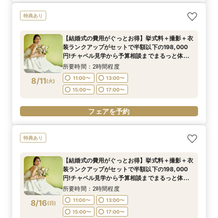
特典あり
【結婚式の費用がぐっとお得】挙式料＋撮影＋衣
装ランクアップがセットで半額以下の198,000
円!チャペル見学から予算相談までまるっと体験
BIGフェア
所要時間：2時間程度
11:00〜
13:00〜
8/11
(
火
)
15:00〜
17:00〜
フェアを予約
特典あり
【結婚式の費用がぐっとお得】挙式料＋撮影＋衣
装ランクアップがセットで半額以下の198,000
円!チャペル見学から予算相談までまるっと体験
BIGフェア
所要時間：2時間程度
11:00〜
13:00〜
8/16
(
日
)
15:00〜
17:00〜