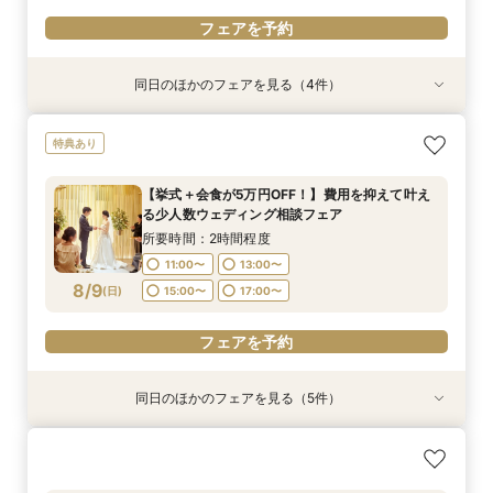
フェアを予約
同日のほかのフェアを見る（4件）
特典あり
特典あり
特典あり
【挙式＋会食が5万円OFF！】費用を抑えて叶え
【期間限定】50％OFF★チャペルフォトキャン
【結婚式の不安解消！】お見積り＆日程相談会
【和婚フェア｜挙式料半額特典】和装×チャペル
特典あり
る少人数ウェディング相談フェア
ペーンフェア
婚が叶う。神社挙式も対象◎
所要時間：2時間程度
所要時間：2時間程度
所要時間：2時間程度
所要時間：2時間程度
11:00〜
13:00〜
【挙式＋会食が5万円OFF！】費用を抑えて叶え
11:00〜
11:00〜
11:00〜
13:00〜
13:00〜
13:00〜
る少人数ウェディング相談フェア
15:00〜
17:00〜
8/8
8/8
8/8
8/8
(
(
(
(
土
土
土
土
)
)
)
)
15:00〜
15:00〜
15:00〜
17:00〜
17:00〜
17:00〜
所要時間：2時間程度
11:00〜
13:00〜
フェアを予約
フェアを予約
フェアを予約
フェアを予約
8/9
(
日
)
15:00〜
17:00〜
フェアを予約
同日のほかのフェアを見る（5件）
特典あり
特典あり
特典あり
【期間限定】50％OFF★チャペルフォトキャン
【結婚式の不安解消！】お見積り＆日程相談会
【 スマホで気軽に参加】 自宅でオンライン相談
【結婚式の費用がぐっとお得】挙式料＋撮影＋衣
【和婚フェア｜挙式料半額特典】和装×チャペル
ペーンフェア
会！
装ランクアップがセットで半額以下の198,000
婚が叶う。神社挙式も対象◎
所要時間：2時間程度
円!チャペル見学から予算相談までまるっと体験