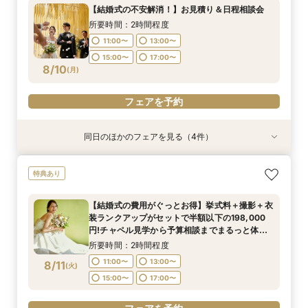
所要時間：2時間程度
所要時間：2時間程度
所要時間：2時間程度
11:00〜
13:00〜
【結婚式の不安解消！】お見積り＆日程相談会
BIGフェア
所要時間：2時間程度
11:00〜
11:00〜
11:00〜
13:00〜
13:00〜
13:00〜
15:00〜
17:00〜
所要時間：2時間程度
11:00〜
13:00〜
8/9
8/9
8/9
8/9
8/9
(
(
(
(
(
日
日
日
日
日
)
)
)
)
)
15:00〜
15:00〜
15:00〜
17:00〜
17:00〜
17:00〜
11:00〜
13:00〜
15:00〜
17:00〜
15:00〜
17:00〜
フェアを予約
フェアを予約
フェアを予約
フェアを予約
8/10
(
月
)
フェアを予約
フェアを予約
同日のほかのフェアを見る（4件）
特典あり
特典あり
特典あり
特典あり
【挙式＋会食が5万円OFF！】費用を抑えて叶え
【期間限定】50％OFF★チャペルフォトキャン
【結婚式の費用がぐっとお得】挙式料＋撮影＋衣
【和婚フェア｜挙式料半額特典】和装×チャペル
特典あり
る少人数ウェディング相談フェア
ペーンフェア
装ランクアップがセットで半額以下の198,000
婚が叶う。神社挙式も対象◎
円!チャペル見学から予算相談までまるっと体験
所要時間：2時間程度
所要時間：2時間程度
所要時間：2時間程度
【結婚式の費用がぐっとお得】挙式料＋撮影＋衣
BIGフェア
所要時間：2時間程度
11:00〜
11:00〜
11:00〜
13:00〜
13:00〜
13:00〜
装ランクアップがセットで半額以下の198,000
11:00〜
13:00〜
8/10
8/10
8/10
8/10
円!チャペル見学から予算相談までまるっと体験
(
(
(
(
月
月
月
月
)
)
)
)
15:00〜
15:00〜
15:00〜
17:00〜
17:00〜
17:00〜
BIGフェア
15:00〜
17:00〜
所要時間：2時間程度
フェアを予約
フェアを予約
フェアを予約
11:00〜
13:00〜
8/11
(
火
)
フェアを予約
15:00〜
17:00〜