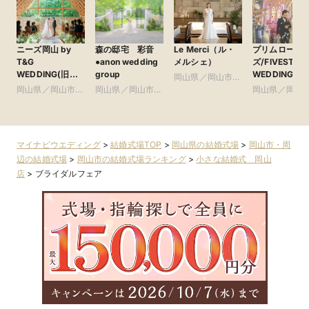
ニーズ岡山 by
森の邸宅 彩音
Le Merci（ル・
プリムロー
T&G
●anon wedding
メルシェ）
ズ/FIVESTAR
WEDDING(旧
group
WEDDING
岡山県／岡山市・
アーヴェリール迎
岡山県／岡山市・
岡山県／岡山市・
周辺
岡山県／岡山
賓館 岡山)
周辺
周辺
周辺
マイナビウエディング
>
結婚式場TOP
>
岡山県の結婚式場
>
岡山市・周
辺の結婚式場
>
岡山市の結婚式場ランキング
>
小さな結婚式 岡山
店
>
ブライダルフェア