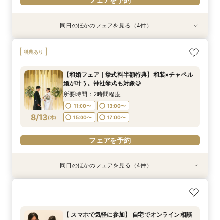
フェアを予約
同日のほかのフェアを見る（4件）
特典あり
特典あり
特典あり
【挙式＋会食が5万円OFF！】費用を抑えて叶え
【期間限定】50％OFF★チャペルフォトキャン
【結婚式の不安解消！】お見積り＆日程相談会
【和婚フェア｜挙式料半額特典】和装×チャペル
特典あり
る少人数ウェディング相談フェア
ペーンフェア
婚が叶う。神社挙式も対象◎
所要時間：2時間程度
所要時間：2時間程度
所要時間：2時間程度
所要時間：2時間程度
11:00〜
13:00〜
【和婚フェア｜挙式料半額特典】和装×チャペル
11:00〜
11:00〜
11:00〜
13:00〜
13:00〜
13:00〜
婚が叶う。神社挙式も対象◎
15:00〜
17:00〜
8/11
8/11
8/11
8/11
(
(
(
(
火
火
火
火
)
)
)
)
15:00〜
15:00〜
15:00〜
17:00〜
17:00〜
17:00〜
所要時間：2時間程度
11:00〜
13:00〜
フェアを予約
フェアを予約
フェアを予約
フェアを予約
8/13
(
木
)
15:00〜
17:00〜
フェアを予約
同日のほかのフェアを見る（4件）
特典あり
特典あり
特典あり
【挙式＋会食が5万円OFF！】費用を抑えて叶え
【期間限定】50％OFF★チャペルフォトキャン
【結婚式の不安解消！】お見積り＆日程相談会
【結婚式の費用がぐっとお得】挙式料＋撮影＋衣
る少人数ウェディング相談フェア
ペーンフェア
装ランクアップがセットで半額以下の198,000
所要時間：2時間程度
円!チャペル見学から予算相談までまるっと体験
所要時間：2時間程度
所要時間：2時間程度
11:00〜
13:00〜
【 スマホで気軽に参加】 自宅でオンライン相談
BIGフェア
所要時間：2時間程度