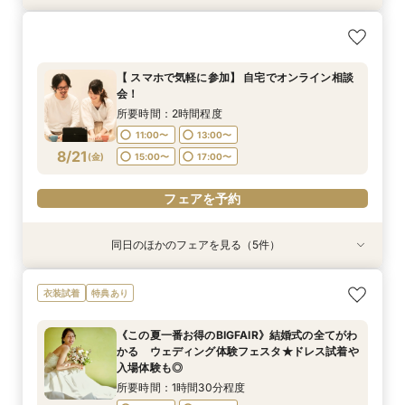
【挙式＋会食が5万円OFF！】費用を抑えて叶え
【期間限定】50％OFF★チャペルフォトキャン
【結婚式の不安解消！】お見積り＆日程相談会
【結婚式の費用がぐっとお得】挙式料＋撮影＋衣
る少人数ウェディング相談フェア
ペーンフェア
装ランクアップがセットで半額以下の198,000
所要時間：2時間程度
円!チャペル見学から予算相談までまるっと体験
所要時間：2時間程度
所要時間：2時間程度
11:00〜
13:00〜
【 スマホで気軽に参加】 自宅でオンライン相談
BIGフェア
所要時間：2時間程度
11:00〜
11:00〜
13:00〜
13:00〜
会！
15:00〜
17:00〜
11:00〜
13:00〜
8/20
8/20
8/20
8/20
(
(
(
(
木
木
木
木
)
)
)
)
15:00〜
15:00〜
17:00〜
17:00〜
所要時間：2時間程度
15:00〜
17:00〜
11:00〜
13:00〜
フェアを予約
フェアを予約
フェアを予約
8/21
(
金
)
15:00〜
17:00〜
フェアを予約
フェアを予約
同日のほかのフェアを見る（5件）
特典あり
特典あり
特典あり
特典あり
【挙式＋会食が5万円OFF！】費用を抑えて叶え
【期間限定】50％OFF★チャペルフォトキャン
【結婚式の不安解消！】お見積り＆日程相談会
【結婚式の費用がぐっとお得】挙式料＋撮影＋衣
【和婚フェア｜挙式料半額特典】和装×チャペル
衣装試着
特典あり
る少人数ウェディング相談フェア
ペーンフェア
装ランクアップがセットで半額以下の198,000
婚が叶う。神社挙式も対象◎
所要時間：2時間程度
円!チャペル見学から予算相談までまるっと体験
所要時間：2時間程度
所要時間：2時間程度
所要時間：2時間程度
11:00〜
13:00〜
《この夏一番お得のBIGFAIR》結婚式の全てがわ
BIGフェア
所要時間：2時間程度
11:00〜
11:00〜
11:00〜
13:00〜
13:00〜
13:00〜
かる ウェディング体験フェスタ★ドレス試着や
15:00〜
17:00〜
11:00〜
13:00〜
8/21
8/21
8/21
8/21
8/21
入場体験も◎
(
(
(
(
(
金
金
金
金
金
)
)
)
)
)
15:00〜
15:00〜
15:00〜
17:00〜
17:00〜
17:00〜
15:00〜
17:00〜
所要時間：1時間30分程度