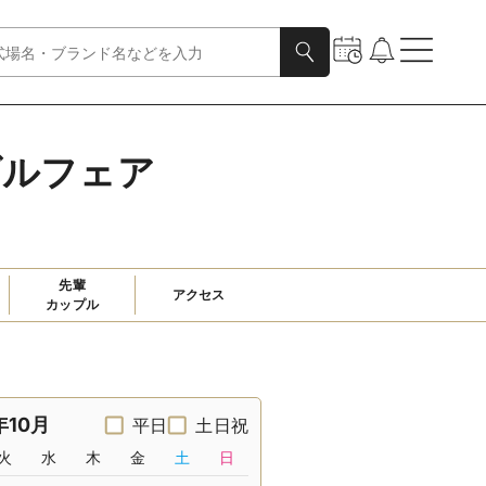
ダルフェア
先輩

アクセス
カップル
年10月
平日
土日祝
火
水
木
金
土
日