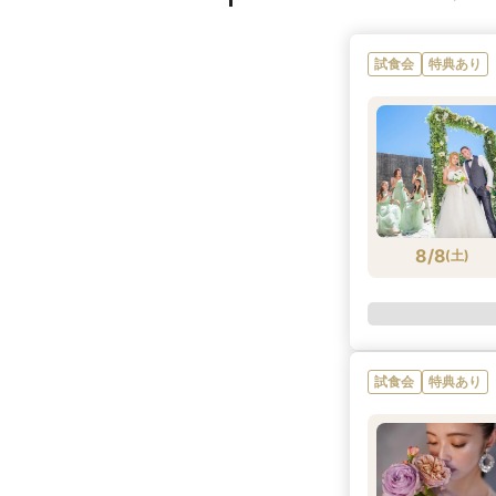
試食会
特典あり
8/8
(
土
)
試食会
特典あり