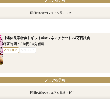
フェアを予約
同日のほかのフェアを見る（3件）
【クイック相談会】60分～OK！会場見学＆見積相談プチツアー
【自宅から気軽に♪】オンライン相談会！
【連休見学特典】ギフト券×シネマチケット×4万円試食
所要時間：1時間程度
所要時間：30分程度
所要時間：3時間30分程度
【連休見学特典】ギフト券×シネマチケット×4万円試食
10:00〜
10:05〜
10:00〜
14:00〜
12:05〜
15:00〜
所要時間：3時間30分程度
17:00〜
14:05〜
16:05〜
10:00〜
15:00〜
17:05〜
フェアを予約
フェアを予約
フェアを予約
フェアを予約
同日のほかのフェアを見る（3件）
【クイック相談会】60分～OK！会場見学＆見積相談プチツアー
【自宅から気軽に♪】オンライン相談会！
【結婚応援】安心予算×ペアで４万円贅沢無料試食