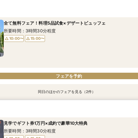
見学でギフト券1万円×成約で豪華10大特典
所要時間：3時間30分程度
全て無料フェア！料理5品試食×デザートビュッフェ
10:00〜
15:00〜
所要時間：3時間30分程度
10:00〜
15:00〜
0
電話予約のみ
フェアを予約
同日のほかのフェアを見る（2件）
【自宅から気軽に♪】オンライン相談会！
見学でギフト券1万円×成約で豪華10大特典
所要時間：30分程度
所要時間：3時間30分程度
見学でギフト券1万円×成約で豪華10大特典
10:05〜
10:00〜
12:05〜
15:00〜
所要時間：3時間30分程度
14:05〜
16:05〜