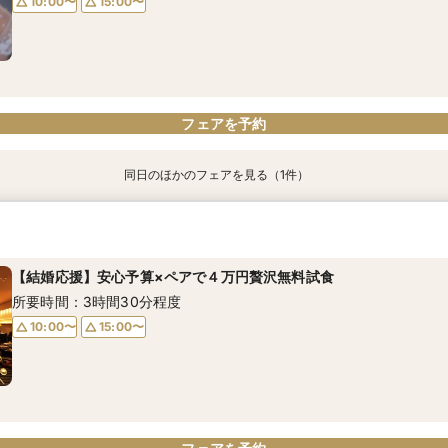
10:00〜
15:00〜
17:05〜
フェアを予約
フェアを予約
フェアを予約
同日のほかのフェアを見る（1件）
全て無料フェア！料理5品試食×デザートビュッフェ
所要時間：3時間30分程度
【結婚応援】安心予算×ペアで４万円贅沢無料試食
10:00〜
15:00〜
所要時間：3時間30分程度
10:00〜
15:00〜
フェアを予約