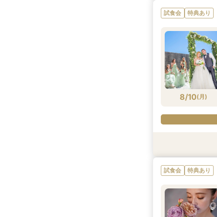
試食会
特典あり
8/8
(
土
)
8/10
(
月
)
特典あり
試食会
特典あり
試食会
特典あり