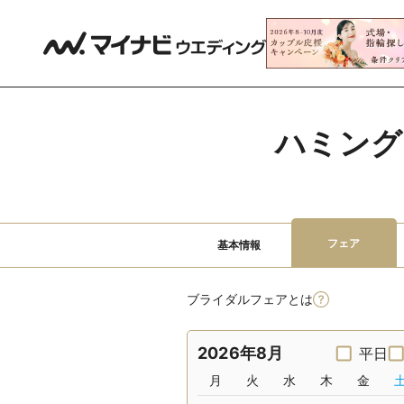
ハミング
フェア
基本情報
ブライダルフェアとは
2026年8月
平日
月
火
水
木
金