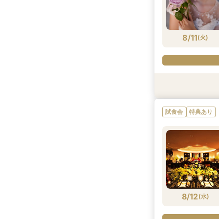
8/10
8/10
(
(
月
月
)
)
8/11
(
火
)
試食会
特典あり
試食会
特典あり
8/11
(
火
)
8/12
(
水
)