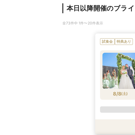
本日以降開催のブラ
全73件中 1件〜20件表示
試食会
特典あり
8/8
(
土
)
試食会
特典あり