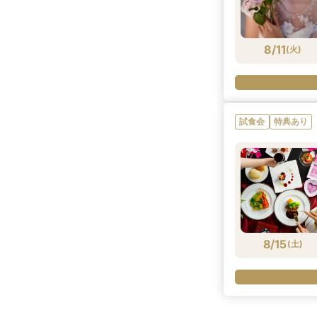
8/11
(
火
)
試食会
特典あり
8/15
(
土
)