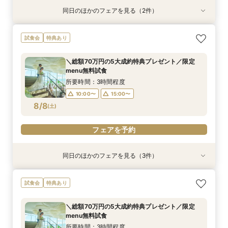
同日のほかのフェアを見る（2件）
特典あり
試食会
特典あり
オンライン相談会
【2件目来館もお得】試食×見学しっかり体験♪特
試食会
特典あり
典付フェア
所要時間：1時間程度
所要時間：3時間程度
11:00〜
15:00〜
＼総額70万円の5大成約特典プレゼント／限定
10:00〜
15:00〜
menu無料試食
8/7
8/7
(
(
金
金
)
)
所要時間：3時間程度
10:00〜
15:00〜
8/8
電話予約のみ
電話予約のみ
(
土
)
フェアを予約
同日のほかのフェアを見る（3件）
特典あり
試食会
試食会
特典あり
特典あり
オンライン相談会
【2件目来館もお得】試食×見学しっかり体験♪特
【パパママ限定】個室で安心試食♪アットホーム
試食会
特典あり
典付フェア
婚相談会
所要時間：1時間程度
所要時間：3時間程度
所要時間：3時間程度
11:00〜
15:00〜
＼総額70万円の5大成約特典プレゼント／限定
10:00〜
10:00〜
15:00〜
15:00〜
menu無料試食
8/8
8/8
8/8
(
(
(
土
土
土
)
)
)
所要時間：3時間程度