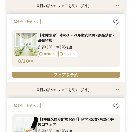
同日のほかのフェアを見る（2件）
特典あり
試食会
特典あり
オンライン相談会
【2件目来館もお得】試食×見学しっかり体験♪特
試食会
特典あり
典付フェア
所要時間：1時間程度
所要時間：3時間程度
11:00〜
15:00〜
【木曜限定】本格チャペル挙式体験×絶品試食×
10:00〜
15:00〜
豪華特典
8/19
8/19
(
(
水
水
)
)
所要時間：3時間程度
10:00〜
15:00〜
フェアを予約
フェアを予約
8/20
(
木
)
フェアを予約
同日のほかのフェアを見る（2件）
特典あり
試食会
特典あり
オンライン相談会
【2件目来館もお得】試食×見学しっかり体験♪特
試食会
特典あり
典付フェア
所要時間：1時間程度
所要時間：3時間程度
11:00〜
15:00〜
【1件目来館が断然お得♪】見学×試食×相談◎体
10:00〜
15:00〜
験型フェア
8/20
8/20
(
(
木
木
)
)
所要時間：3時間程度