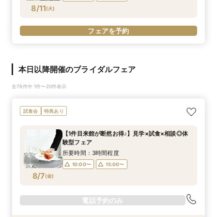
8/11
(
火
)
フェアを予約
本日以降開催のブライダルフェア
全76件中 1件〜20件表示
試食会
特典あり
【1件目来館が断然お得♪】見学×試食×相談◎体
験型フェア
所要時間：3時間程度
10:00〜
15:00〜
8/7
(
金
)
電話予約のみ