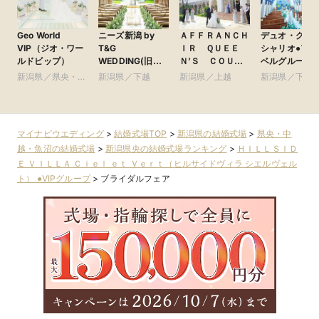
Geo World
ニーズ新潟 by
ＡＦＦＲＡＮＣＨ
デュオ・グラ
VIP（ジオ・ワー
T&G
ＩＲ ＱＵＥＥ
シャリオ●アー
ルドビップ）
WEDDING(旧
Ｎ’Ｓ ＣＯＵＲ
ベルグループ
アーククラブ迎賓
Ｔ（アーフラン
新潟県／県央・中
新潟県／下越
新潟県／上越
新潟県／下越
館 新潟)
シェル・クィーン
越・魚沼
ズコート） ●VIP
グループ
マイナビウエディング
>
結婚式場TOP
>
新潟県の結婚式場
>
県央・中
越・魚沼の結婚式場
>
新潟県央の結婚式場ランキング
>
ＨＩＬＬＳＩＤ
Ｅ ＶＩＬＬＡ Ｃｉｅｌ ｅｔ Ｖｅｒｔ（ヒルサイドヴィラ シエルヴェル
ト） ●VIPグループ
>
ブライダルフェア