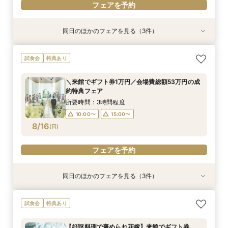
フェアを予約
同日のほかのフェアを見る（3件）
特典あり
試食会
試食会
特典あり
特典あり
オンライン相談会
【2件目来館もお得】試食×見学しっかり体験♪特
【少人数限定】最短３カ月準備OK！体験型1step
試食会
特典あり
典付フェア
相談会
所要時間：1時間程度
所要時間：3時間程度
所要時間：3時間程度
11:00〜
15:00〜
＼来館でギフト券1万円／会場費総額53万円の成
10:00〜
10:00〜
15:00〜
15:00〜
約特典フェア
8/15
8/15
8/15
(
(
(
土
土
土
)
)
)
所要時間：3時間程度
10:00〜
15:00〜
フェアを予約
フェアを予約
フェアを予約
8/16
(
日
)
フェアを予約
同日のほかのフェアを見る（3件）
特典あり
試食会
試食会
特典あり
特典あり
オンライン相談会
【2件目来館もお得】試食×見学しっかり体験♪特
【当館人気NO.1】1日で全て完結♪見積×試食×相
試食会
特典あり
典付フェア
談フェア
所要時間：1時間程度
所要時間：3時間程度
所要時間：3時間程度
11:00〜
15:00〜
【好評料理で褒められ花嫁】来館でギフト券