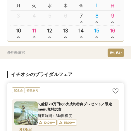
月
火
水
木
金
土
日
3
4
5
6
7
8
9
10
11
12
13
14
15
16
条件未選択
絞り込む
イチオシのブライダルフェア
試食会
特典あり
＼総額70万円の5大成約特典プレゼント／限定
menu無料試食
所要時間：3時間程度
10:00〜
15:00〜
8/8
(
土
)