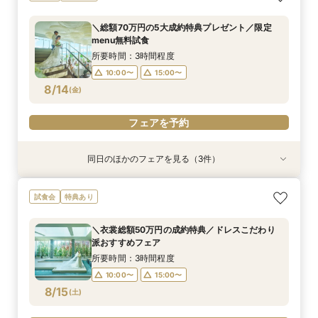
典付フェア
婚相談会
所要時間：1時間程度
所要時間：3時間程度
所要時間：3時間程度
11:00〜
15:00〜
＼総額70万円の5大成約特典プレゼント／限定
10:00〜
10:00〜
15:00〜
15:00〜
menu無料試食
8/13
8/13
8/13
(
(
(
木
木
木
)
)
)
所要時間：3時間程度
10:00〜
15:00〜
フェアを予約
フェアを予約
フェアを予約
8/14
(
金
)
フェアを予約
同日のほかのフェアを見る（3件）
特典あり
試食会
試食会
特典あり
特典あり
オンライン相談会
【2件目来館もお得】試食×見学しっかり体験♪特
【パパママ限定】個室で安心試食♪アットホーム
試食会
特典あり
典付フェア
婚相談会
所要時間：1時間程度
所要時間：3時間程度
所要時間：3時間程度
11:00〜
15:00〜
＼衣裳総額50万円の成約特典／ドレスこだわり
10:00〜
10:00〜
15:00〜
15:00〜
派おすすめフェア
8/14
8/14
8/14
(
(
(
金
金
金
)
)
)
所要時間：3時間程度
10:00〜
15:00〜
フェアを予約
フェアを予約
フェアを予約
8/15
(
土
)