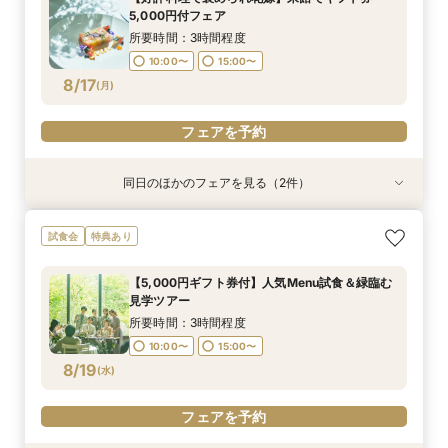
10:00〜
10:00〜
15:00〜
15:00〜
5,000円付フェア
8/16
8/16
8/16
(
(
(
日
日
日
)
)
)
所要時間：3時間程度
10:00〜
15:00〜
フェアを予約
フェアを予約
フェアを予約
8/17
(
月
)
フェアを予約
同日のほかのフェアを見る（2件）
特典あり
試食会
特典あり
オンライン相談会
【2件目来館もお得】試食×見学しっかり体験♪特
試食会
特典あり
典付フェア
所要時間：1時間程度
所要時間：3時間程度
11:00〜
15:00〜
【5,000円ギフト券付】人気Menu試食＆緑臨む
10:00〜
15:00〜
見学ツアー
8/17
8/17
(
(
月
月
)
)
所要時間：3時間程度
10:00〜
15:00〜
フェアを予約
フェアを予約
8/19
(
水
)
フェアを予約