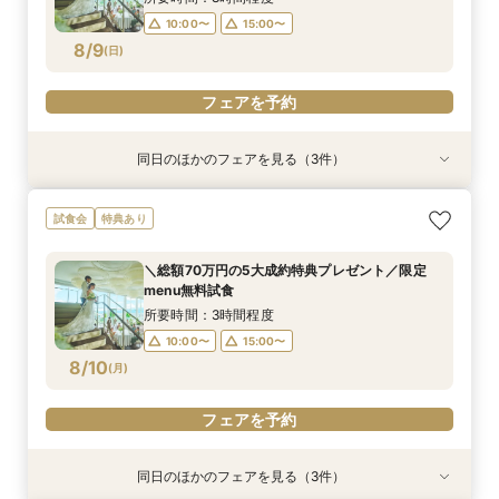
10:00〜
15:00〜
フェアを予約
フェアを予約
フェアを予約
8/9
(
日
)
フェアを予約
同日のほかのフェアを見る（3件）
特典あり
試食会
試食会
特典あり
特典あり
オンライン相談会
【2件目来館もお得】試食×見学しっかり体験♪特
【パパママ限定】個室で安心試食♪アットホーム
試食会
特典あり
典付フェア
婚相談会
所要時間：1時間程度
所要時間：3時間程度
所要時間：3時間程度
11:00〜
15:00〜
＼総額70万円の5大成約特典プレゼント／限定
10:00〜
10:00〜
15:00〜
15:00〜
menu無料試食
8/9
8/9
8/9
(
(
(
日
日
日
)
)
)
所要時間：3時間程度
10:00〜
15:00〜
フェアを予約
フェアを予約
フェアを予約
8/10
(
月
)
フェアを予約
同日のほかのフェアを見る（3件）
特典あり
試食会
試食会
特典あり
特典あり