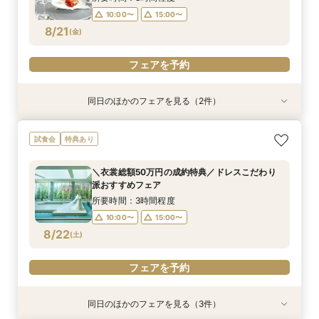
10:00〜
15:00〜
フェアを予約
フェアを予約
8/21
(
金
)
フェアを予約
同日のほかのフェアを見る（2件）
特典あり
試食会
特典あり
オンライン相談会
【2件目来館もお得】試食×見学しっかり体験♪特
試食会
特典あり
典付フェア
所要時間：1時間程度
所要時間：3時間程度
11:00〜
15:00〜
＼衣裳総額50万円の成約特典／ドレスこだわり
10:00〜
15:00〜
派おすすめフェア
8/21
8/21
(
(
金
金
)
)
所要時間：3時間程度
10:00〜
15:00〜
フェアを予約
フェアを予約
8/22
(
土
)
フェアを予約
同日のほかのフェアを見る（3件）
特典あり
試食会
試食会
特典あり
特典あり