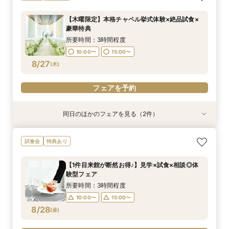
典付フェア
所要時間：1時間程度
所要時間：3時間程度
11:00〜
15:00〜
【木曜限定】本格チャペル挙式体験×絶品試食×
10:00〜
15:00〜
豪華特典
8/26
8/26
(
(
水
水
)
)
所要時間：3時間程度
10:00〜
15:00〜
フェアを予約
フェアを予約
8/27
(
木
)
フェアを予約
同日のほかのフェアを見る（2件）
特典あり
試食会
特典あり
オンライン相談会
【2件目来館もお得】試食×見学しっかり体験♪特
試食会
特典あり
典付フェア
所要時間：1時間程度
所要時間：3時間程度
11:00〜
15:00〜
【1件目来館が断然お得♪】見学×試食×相談◎体
10:00〜
15:00〜
験型フェア
8/27
8/27
(
(
木
木
)
)
所要時間：3時間程度
10:00〜
15:00〜
フェアを予約
フェアを予約
8/28
(
金
)