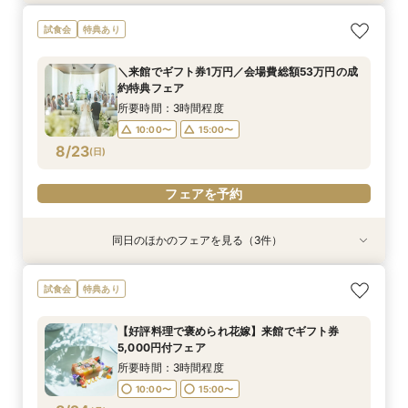
オンライン相談会
【2件目来館もお得】試食×見学しっかり体験♪特
【少人数限定】最短３カ月準備OK！体験型1step
試食会
特典あり
典付フェア
相談会
所要時間：1時間程度
所要時間：3時間程度
所要時間：3時間程度
11:00〜
15:00〜
＼来館でギフト券1万円／会場費総額53万円の成
10:00〜
10:00〜
15:00〜
15:00〜
約特典フェア
8/22
8/22
8/22
(
(
(
土
土
土
)
)
)
所要時間：3時間程度
10:00〜
15:00〜
フェアを予約
フェアを予約
フェアを予約
8/23
(
日
)
フェアを予約
同日のほかのフェアを見る（3件）
特典あり
試食会
試食会
特典あり
特典あり
オンライン相談会
【2件目来館もお得】試食×見学しっかり体験♪特
【当館人気NO.1】1日で全て完結♪見積×試食×相
試食会
特典あり
典付フェア
談フェア
所要時間：1時間程度
所要時間：3時間程度
所要時間：3時間程度
11:00〜
15:00〜
【好評料理で褒められ花嫁】来館でギフト券
10:00〜
10:00〜
15:00〜
15:00〜
5,000円付フェア
8/23
8/23
8/23
(
(
(
日
日
日
)
)
)
所要時間：3時間程度
10:00〜
15:00〜
フェアを予約
フェアを予約
フェアを予約