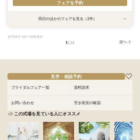
フェアを予約
同日のほかのフェアを見る（2件）
特典あり
試食会
特典あり
オンライン相談会
【2件目来館もお得】試食×見学しっかり体験♪特
全76件中 1件〜20件表示
典付フェア
所要時間：1時間程度
次へ
1
2
3
4
所要時間：3時間程度
11:00〜
15:00〜
10:00〜
15:00〜
8/28
8/28
(
(
金
金
)
)
フェアを予約
フェアを予約
見学・相談予約
ブライダルフェア一覧
資料請求
お問い合わせ
空き状況の確認
この式場を見ている人にオススメ