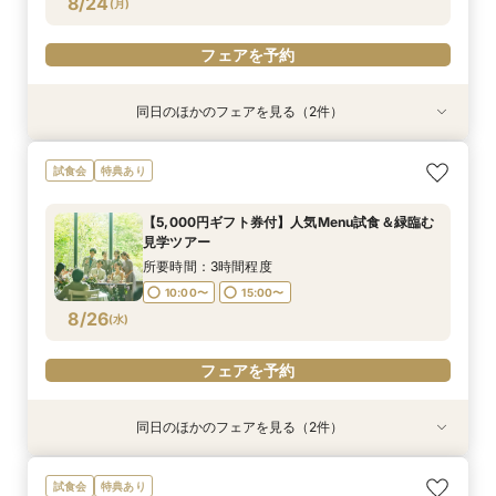
8/24
(
月
)
フェアを予約
同日のほかのフェアを見る（2件）
特典あり
試食会
特典あり
オンライン相談会
【2件目来館もお得】試食×見学しっかり体験♪特
試食会
特典あり
典付フェア
所要時間：1時間程度
所要時間：3時間程度
11:00〜
15:00〜
【5,000円ギフト券付】人気Menu試食＆緑臨む
10:00〜
15:00〜
見学ツアー
8/24
8/24
(
(
月
月
)
)
所要時間：3時間程度
10:00〜
15:00〜
フェアを予約
フェアを予約
8/26
(
水
)
フェアを予約
同日のほかのフェアを見る（2件）
特典あり
試食会
特典あり
オンライン相談会
【2件目来館もお得】試食×見学しっかり体験♪特
試食会
特典あり