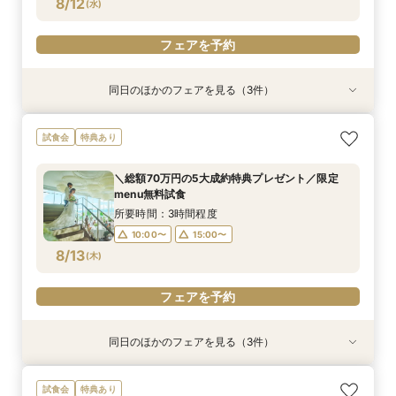
8/12
(
水
)
フェアを予約
同日のほかのフェアを見る（3件）
特典あり
試食会
試食会
特典あり
特典あり
オンライン相談会
【2件目来館もお得】試食×見学しっかり体験♪特
【パパママ限定】個室で安心試食♪アットホーム
試食会
特典あり
典付フェア
婚相談会
所要時間：1時間程度
所要時間：3時間程度
所要時間：3時間程度
11:00〜
15:00〜
＼総額70万円の5大成約特典プレゼント／限定
10:00〜
10:00〜
15:00〜
15:00〜
menu無料試食
8/12
8/12
8/12
(
(
(
水
水
水
)
)
)
所要時間：3時間程度
10:00〜
15:00〜
フェアを予約
フェアを予約
フェアを予約
8/13
(
木
)
フェアを予約
同日のほかのフェアを見る（3件）
特典あり
試食会
試食会
特典あり
特典あり
オンライン相談会
【2件目来館もお得】試食×見学しっかり体験♪特
【パパママ限定】個室で安心試食♪アットホーム
試食会
特典あり