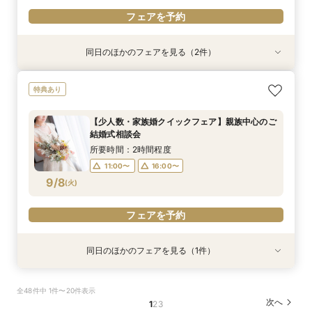
フェアを予約
同日のほかのフェアを見る（2件）
特典あり
特典あり
【金沢の名所を巡る】フォト＆少人数婚 会食相
【タイパ◎クイックフェア】神前式検討の方必
特典あり
談会
見！和婚お悩み相談会
所要時間：1時間30分程度
所要時間：2時間程度
【少人数・家族婚クイックフェア】親族中心のご
11:00〜
11:00〜
16:00〜
16:00〜
結婚式相談会
9/7
9/7
(
(
月
月
)
)
所要時間：2時間程度
11:00〜
16:00〜
フェアを予約
フェアを予約
9/8
(
火
)
フェアを予約
同日のほかのフェアを見る（1件）
試食会
特典あり
【2軒目以降のご見学】セカンドオピニオンフェ
全48件中 1件〜20件表示
ア ＼即決なし／
次へ
1
2
3