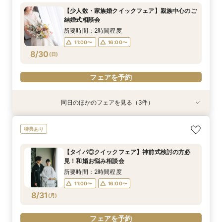
所要時間：2時間程度
所要時間：2時間程度
所要時間：1時間30分程度
所要時間：2時間程度
【少人数・家族婚クイックフェア】親族中心のご
11:00〜
11:00〜
11:00〜
11:00〜
16:00〜
16:00〜
16:00〜
16:00〜
結婚式相談会
8/29
8/29
8/29
8/29
(
(
(
(
土
土
土
土
)
)
)
)
所要時間：2時間程度
11:00〜
16:00〜
フェアを予約
フェアを予約
フェアを予約
フェアを予約
8/30
(
日
)
フェアを予約
同日のほかのフェアを見る（3件）
特典あり
試食会
特典あり
特典あり
【タイパ◎クイックフェア】神前式検討の方必
【2軒目以降のご見学】セカンドオピニオンフェ
＼マイナビ限定／結納・お顔合わせをご検討の方
特典あり
見！和婚お悩み相談会
ア ＼即決なし／
向けクイックご相談会
所要時間：2時間程度
所要時間：2時間程度
所要時間：2時間程度
【タイパ◎クイックフェア】神前式検討の方必
11:00〜
11:00〜
11:00〜
16:00〜
16:00〜
16:00〜
見！和婚お悩み相談会
8/30
8/30
8/30
(
(
(
日
日
日
)
)
)
所要時間：2時間程度
11:00〜
16:00〜
フェアを予約
フェアを予約
フェアを予約
8/31
(
月
)
フェアを予約