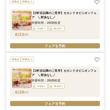
試食会
特典あり
【2軒目以降のご見学】セカンドオピニオンフェ
ア ＼即決なし／
所要時間：2時間程度
11:00〜
16:00〜
8/23
(
日
)
フェアを予約
試食会
特典あり
【2軒目以降のご見学】セカンドオピニオンフェ
ア ＼即決なし／
所要時間：2時間程度
11:00〜
16:00〜
8/29
(
土
)
フェアを予約