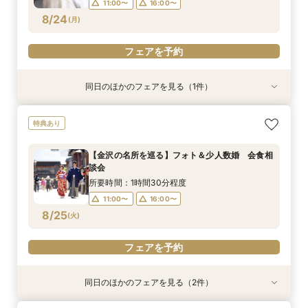
11:00〜
16:00〜
フェアを予約
フェアを予約
フェアを予約
フェアを予約
8/24
(
月
)
フェアを予約
同日のほかのフェアを見る（1件）
特典あり
【タイパ◎クイックフェア】神前式検討の方必
特典あり
見！和婚お悩み相談会
所要時間：2時間程度
【金沢の名所を巡る】フォト＆少人数婚 会食相
11:00〜
16:00〜
談会
8/24
(
月
)
所要時間：1時間30分程度
11:00〜
16:00〜
フェアを予約
8/25
(
火
)
フェアを予約
同日のほかのフェアを見る（2件）
特典あり
試食会
特典あり