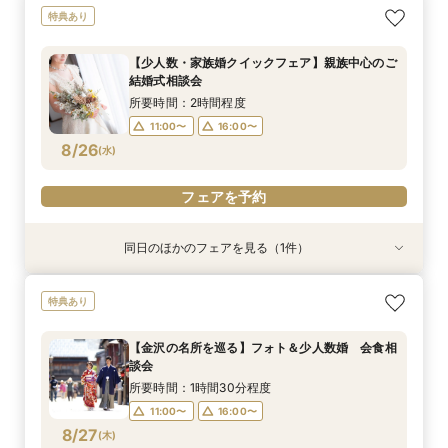
【少人数・家族婚クイックフェア】親族中心のご
【2軒目以降のご見学】セカンドオピニオンフェ
特典あり
結婚式相談会
ア ＼即決なし／
所要時間：2時間程度
所要時間：2時間程度
【少人数・家族婚クイックフェア】親族中心のご
11:00〜
11:00〜
16:00〜
16:00〜
結婚式相談会
8/25
8/25
(
(
火
火
)
)
所要時間：2時間程度
11:00〜
16:00〜
フェアを予約
フェアを予約
8/26
(
水
)
フェアを予約
同日のほかのフェアを見る（1件）
特典あり
【タイパ◎クイックフェア】神前式検討の方必
特典あり
見！和婚お悩み相談会
所要時間：2時間程度
【金沢の名所を巡る】フォト＆少人数婚 会食相
11:00〜
16:00〜
談会
8/26
(
水
)
所要時間：1時間30分程度
11:00〜
16:00〜
フェアを予約
8/27
(
木
)