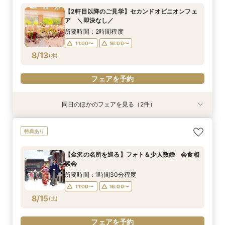
所要時間：2時間程度
【2軒目以降のご見学】セカンドオピニオンフェ
11:00〜
16:00〜
ア ＼即決なし／
8/12
(
水
)
所要時間：2時間程度
11:00〜
16:00〜
フェアを予約
8/13
(
木
)
フェアを予約
同日のほかのフェアを見る（2件）
特典あり
特典あり
【少人数・家族婚クイックフェア】親族中心のご
【金沢の名所を巡る】フォト＆少人数婚 会食相
特典あり
結婚式相談会
談会
所要時間：2時間程度
所要時間：1時間30分程度
【金沢の名所を巡る】フォト＆少人数婚 会食相
11:00〜
11:00〜
16:00〜
16:00〜
談会
8/13
8/13
(
(
木
木
)
)
所要時間：1時間30分程度
11:00〜
16:00〜
フェアを予約
フェアを予約
8/15
(
土
)
フェアを予約