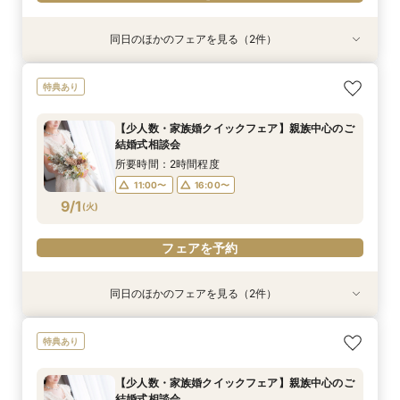
同日のほかのフェアを見る（2件）
特典あり
特典あり
【少人数・家族婚クイックフェア】親族中心のご
【金沢の名所を巡る】フォト＆少人数婚 会食相
特典あり
結婚式相談会
談会
所要時間：2時間程度
所要時間：1時間30分程度
【少人数・家族婚クイックフェア】親族中心のご
11:00〜
11:00〜
16:00〜
16:00〜
結婚式相談会
8/31
8/31
(
(
月
月
)
)
所要時間：2時間程度
11:00〜
16:00〜
フェアを予約
フェアを予約
9/1
(
火
)
フェアを予約
同日のほかのフェアを見る（2件）
試食会
特典あり
特典あり
【2軒目以降のご見学】セカンドオピニオンフェ
【金沢の名所を巡る】フォト＆少人数婚 会食相
特典あり
ア ＼即決なし／
談会
所要時間：2時間程度
所要時間：1時間30分程度
【少人数・家族婚クイックフェア】親族中心のご
11:00〜
11:00〜
16:00〜
16:00〜
結婚式相談会