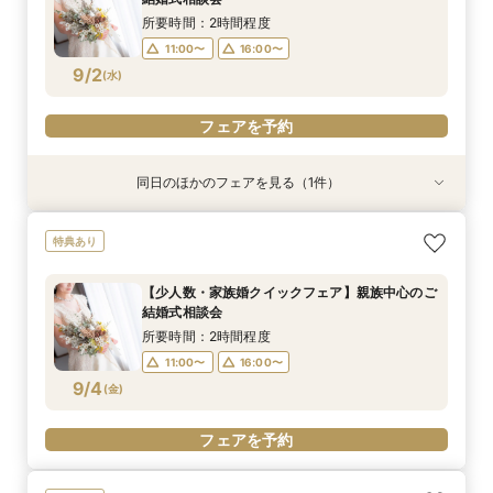
9/1
9/1
(
(
火
火
)
)
所要時間：2時間程度
11:00〜
16:00〜
フェアを予約
フェアを予約
9/2
(
水
)
フェアを予約
同日のほかのフェアを見る（1件）
特典あり
【タイパ◎クイックフェア】神前式検討の方必
特典あり
見！和婚お悩み相談会
所要時間：2時間程度
【少人数・家族婚クイックフェア】親族中心のご
11:00〜
16:00〜
結婚式相談会
9/2
(
水
)
所要時間：2時間程度
11:00〜
16:00〜
フェアを予約
9/4
(
金
)
フェアを予約