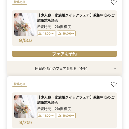
特典あり
【少人数・家族婚クイックフェア】親族中心のご
結婚式相談会
所要時間：2時間程度
11:00〜
16:00〜
9/5
(
土
)
フェアを予約
同日のほかのフェアを見る（4件）
試食会
特典あり
特典あり
特典あり
特典あり
【2軒目以降のご見学】セカンドオピニオンフェ
＼マイナビ限定／結納・お顔合わせをご検討の方
【金沢の名所を巡る】フォト＆少人数婚 会食相
【タイパ◎クイックフェア】神前式検討の方必
特典あり
ア ＼即決なし／
向けクイックご相談会
談会
見！和婚お悩み相談会
所要時間：2時間程度
所要時間：2時間程度
所要時間：1時間30分程度
所要時間：2時間程度
【少人数・家族婚クイックフェア】親族中心のご
11:00〜
11:00〜
11:00〜
11:00〜
16:00〜
16:00〜
16:00〜
16:00〜
結婚式相談会
9/5
9/5
9/5
9/5
(
(
(
(
土
土
土
土
)
)
)
)
所要時間：2時間程度
11:00〜
16:00〜
フェアを予約
フェアを予約
フェアを予約
フェアを予約
9/7
(
月
)