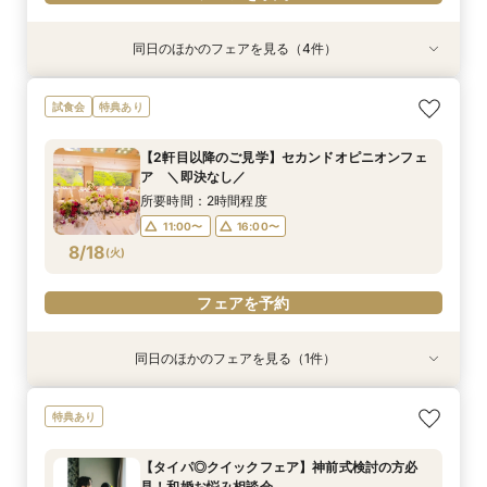
同日のほかのフェアを見る（4件）
特典あり
特典あり
試食会
特典あり
特典あり
【少人数・家族婚クイックフェア】親族中心のご
【タイパ◎クイックフェア】神前式検討の方必
【2軒目以降のご見学】セカンドオピニオンフェ
＼マイナビ限定／結納・お顔合わせをご検討の方
試食会
特典あり
結婚式相談会
見！和婚お悩み相談会
ア ＼即決なし／
向けクイックご相談会
所要時間：2時間程度
所要時間：2時間程度
所要時間：2時間程度
所要時間：2時間程度
【2軒目以降のご見学】セカンドオピニオンフェ
11:00〜
11:00〜
11:00〜
11:00〜
16:00〜
16:00〜
16:00〜
16:00〜
ア ＼即決なし／
8/15
8/15
8/15
8/15
(
(
(
(
土
土
土
土
)
)
)
)
所要時間：2時間程度
11:00〜
16:00〜
フェアを予約
フェアを予約
フェアを予約
フェアを予約
8/18
(
火
)
フェアを予約
同日のほかのフェアを見る（1件）
特典あり
【少人数・家族婚クイックフェア】親族中心のご
特典あり
結婚式相談会
所要時間：2時間程度
【タイパ◎クイックフェア】神前式検討の方必
11:00〜
16:00〜
見！和婚お悩み相談会