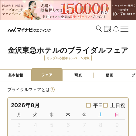
金沢東急ホテルのブライダルフェア
カップル応援キャンペーン対象
フェア
基本情報
写真
動画
プ
ブライダルフェアとは
2026年8月
平日
土日祝
月
火
水
木
金
土
日
3
4
5
6
7
8
9