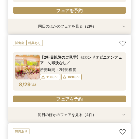
フェアを予約
同日のほかのフェアを見る（2件）
特典あり
試食会
特典あり
【少人数・家族婚クイックフェア】親族中心のご
【2軒目以降のご見学】セカンドオピニオンフェ
試食会
特典あり
結婚式相談会
ア ＼即決なし／
所要時間：2時間程度
所要時間：2時間程度
【2軒目以降のご見学】セカンドオピニオンフェ
11:00〜
11:00〜
16:00〜
16:00〜
ア ＼即決なし／
8/27
8/27
(
(
木
木
)
)
所要時間：2時間程度
11:00〜
16:00〜
フェアを予約
フェアを予約
8/29
(
土
)
フェアを予約
同日のほかのフェアを見る（4件）
特典あり
特典あり
特典あり
特典あり
【少人数・家族婚クイックフェア】親族中心のご
【タイパ◎クイックフェア】神前式検討の方必
【金沢の名所を巡る】フォト＆少人数婚 会食相
＼マイナビ限定／結納・お顔合わせをご検討の方
特典あり
結婚式相談会
見！和婚お悩み相談会
談会
向けクイックご相談会