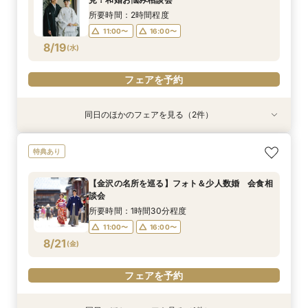
8/18
(
火
)
所要時間：2時間程度
11:00〜
16:00〜
フェアを予約
8/19
(
水
)
フェアを予約
同日のほかのフェアを見る（2件）
特典あり
特典あり
【少人数・家族婚クイックフェア】親族中心のご
【金沢の名所を巡る】フォト＆少人数婚 会食相
特典あり
結婚式相談会
談会
所要時間：2時間程度
所要時間：1時間30分程度
【金沢の名所を巡る】フォト＆少人数婚 会食相
11:00〜
11:00〜
16:00〜
16:00〜
談会
8/19
8/19
(
(
水
水
)
)
所要時間：1時間30分程度
11:00〜
16:00〜
フェアを予約
フェアを予約
8/21
(
金
)
フェアを予約