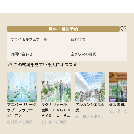
所要時間：2時間程度
11:00〜
16:00〜
9/8
(
火
)
フェアを予約
見学・相談予約
ブライダルフェア一覧
資料請求
お問い合わせ
空き状況の確認
この式場を見ている人にオススメ
アニバーサリーク
ラグナヴェール
アルカンシエル金
金沢国際ホテ
ラブ フラワー
金沢（ＬＡＧＵＮ
沢
石川県／石川
ガーデン
ＡＶＥＩＬ ＫＡ
石川県／石川県全
域
ＮＡＺＡＷＡ）
石川県／石川県全
石川県／石川県全
域
域
域