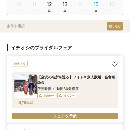
10
11
12
13
14
15
16
条件未選択
絞り込む
イチオシのブライダルフェア
特典あり
【金沢の名所を巡る】フォト＆少人数婚 会食相
談会
所要時間：1時間30分程度
11:00〜
16:00〜
8/15
(
土
)
フェアを予約