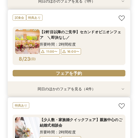
同日のほかのフェアを見る（1件）
特典あり
【少人数・家族婚クイックフェア】親族中心のご
試食会
特典あり
結婚式相談会
所要時間：2時間程度
【2軒目以降のご見学】セカンドオピニオンフェ
11:00〜
16:00〜
ア ＼即決なし／
8/21
(
金
)
所要時間：2時間程度
11:00〜
16:00〜
フェアを予約
8/23
(
日
)
フェアを予約
同日のほかのフェアを見る（4件）
特典あり
特典あり
特典あり
特典あり
【少人数・家族婚クイックフェア】親族中心のご
【タイパ◎クイックフェア】神前式検討の方必
【金沢の名所を巡る】フォト＆少人数婚 会食相
＼マイナビ限定／結納・お顔合わせをご検討の方
特典あり
結婚式相談会
見！和婚お悩み相談会
談会
向けクイックご相談会
所要時間：2時間程度
所要時間：2時間程度
所要時間：1時間30分程度
所要時間：2時間程度
【少人数・家族婚クイックフェア】親族中心のご
11:00〜
11:00〜
11:00〜
11:00〜
16:00〜
16:00〜
16:00〜
16:00〜
結婚式相談会
8/23
8/23
8/23
8/23
(
(
(
(
日
日
日
日
)
)
)
)
所要時間：2時間程度