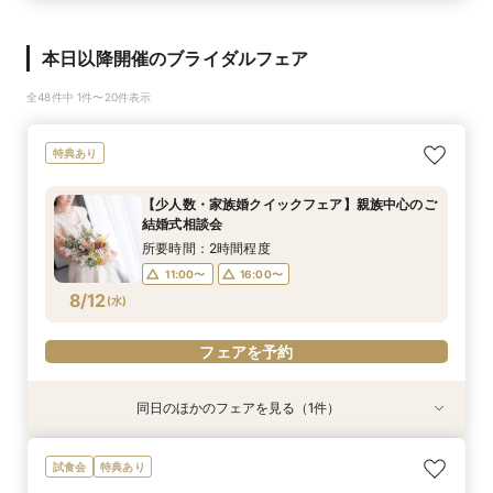
本日以降開催のブライダルフェア
全48件中 1件〜20件表示
特典あり
【少人数・家族婚クイックフェア】親族中心のご
結婚式相談会
所要時間：2時間程度
11:00〜
16:00〜
8/12
(
水
)
フェアを予約
同日のほかのフェアを見る（1件）
特典あり
【タイパ◎クイックフェア】神前式検討の方必
試食会
特典あり
見！和婚お悩み相談会