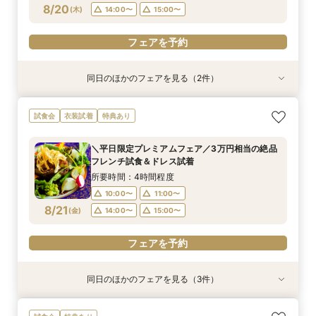
フェアを予約
8/20
(
木
)
14:00〜
15:00〜
フェアを予約
同日のほかのフェアを見る（2件）
特典あり
試食会
≪短時間でもしっかり相談≫気軽に見学！90分
【フォトW◆少人数W◆三嶋大社婚ご希望の方
試食会
衣装試着
特典あり
のクイックフェア♦初めての見学にもおすすめ♦
へ】ドレス試着×絶品試食フェア
所要時間：4時間程度
所要時間：3時間程度
＼平日限定プレミアムフェア／3万円相当の絶品
10:00〜
9:00〜
10:00〜
フレンチ試食＆ドレス試着
8/20
8/20
(
(
木
木
)
)
14:00〜
15:00〜
所要時間：4時間程度
10:00〜
11:00〜
フェアを予約
フェアを予約
8/21
(
金
)
14:00〜
15:00〜
フェアを予約
同日のほかのフェアを見る（3件）
特典あり
試食会
試食会
特典あり
≪短時間でもしっかり相談≫気軽に見学！90分
【フォトW◆少人数W◆三嶋大社婚ご希望の方
【仕事帰りでもOK】＼金曜限定BIGフェア／あ