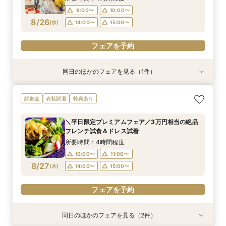
9:00〜
10:00〜
8/26
(
水
)
14:00〜
15:00〜
フェアを予約
同日のほかのフェアを見る（1件）
試食会
特典あり
費用相談に特化した自己負担０円応援フェア！2
試食会
衣装試着
特典あり
件目以降のフェアにも◎デザート試食付き
所要時間：3時間程度
＼平日限定プレミアムフェア／3万円相当の絶品
10:00〜
13:00〜
フレンチ試食＆ドレス試着
8/26
(
水
)
14:00〜
15:00〜
所要時間：4時間程度
10:00〜
11:00〜
フェアを予約
8/27
(
木
)
14:00〜
15:00〜
フェアを予約
同日のほかのフェアを見る（2件）
特典あり
試食会