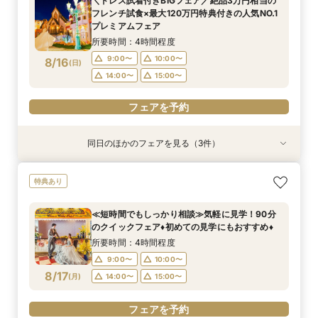
＼ドレス試着付きBIGフェア／絶品3万円相当の
9:00〜
9:00〜
9:00〜
9:00〜
10:00〜
10:00〜
10:00〜
10:00〜
フレンチ試食×最大120万円特典付きの人気NO.1
8/15
8/15
8/15
8/15
プレミアムフェア
(
(
(
(
土
土
土
土
)
)
)
)
14:00〜
14:00〜
14:00〜
14:00〜
15:00〜
15:00〜
15:00〜
15:00〜
所要時間：4時間程度
フェアを予約
フェアを予約
フェアを予約
フェアを予約
9:00〜
10:00〜
8/16
(
日
)
14:00〜
15:00〜
フェアを予約
同日のほかのフェアを見る（3件）
特典あり
試食会
試食会
特典あり
特典あり
≪短時間でもしっかり相談≫気軽に見学！90分
【マイナビ限定】2人で自由にセレクト◎見学・
自己負担０円で叶う結婚式をご提案♦静岡県国産
特典あり
のクイックフェア♦初めての見学にもおすすめ♦
試食・相談・見積り 効率よく情報収集！
牛試食付きフェア！
所要時間：4時間程度
所要時間：1時間30分程度
所要時間：4時間程度
≪短時間でもしっかり相談≫気軽に見学！90分
9:00〜
9:00〜
9:00〜
10:00〜
10:00〜
10:00〜
のクイックフェア♦初めての見学にもおすすめ♦
8/16
8/16
8/16
(
(
(
日
日
日
)
)
)
14:00〜
14:00〜
14:00〜
15:00〜
15:00〜
15:00〜
所要時間：4時間程度
9:00〜
10:00〜
フェアを予約
フェアを予約
フェアを予約
8/17
(
月
)
14:00〜
15:00〜
フェアを予約