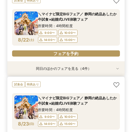
試食会
特典あり
のクイックフェア♦初めての見学にもおすすめ♦
へ】ドレス試着×絶品試食フェア
したか牛ディナー試食×マッピング見学
所要時間：4時間程度
所要時間：3時間程度
所要時間：4時間程度
＼マイナビ限定BIGフェア／ 静岡の絶品あしたか
10:00〜
10:00〜
9:00〜
10:00〜
14:00〜
牛試食×結婚式LIVE体験フェア
8/21
8/21
8/21
(
(
(
金
金
金
)
)
)
14:00〜
17:00〜
15:00〜
所要時間：4時間程度
9:00〜
10:00〜
フェアを予約
フェアを予約
フェアを予約
8/22
(
土
)
14:00〜
15:00〜
フェアを予約
同日のほかのフェアを見る（4件）
特典あり
試食会
試食会
試食会
特典あり
特典あり
≪短時間でもしっかり相談≫気軽に見学！90分
【フォトW◆少人数W◆三嶋大社婚ご希望の方
【マイナビ限定】2人で自由にセレクト◎見学・
自己負担０円で叶う結婚式をご提案♦静岡県国産
試食会
特典あり
のクイックフェア♦初めての見学にもおすすめ♦
へ】ドレス試着×絶品試食フェア
試食・相談・見積り 効率よく情報収集！
牛試食付きフェア！
所要時間：4時間程度
所要時間：3時間程度
所要時間：1時間30分程度
所要時間：4時間程度
＼マイナビ限定BIGフェア／ 静岡の絶品あしたか
10:00〜
9:00〜
9:00〜
9:00〜
10:00〜
10:00〜
10:00〜
牛試食×結婚式LIVE体験フェア
8/22
8/22
8/22
8/22
(
(
(
(
土
土
土
土
)
)
)
)
14:00〜
14:00〜
14:00〜
15:00〜
15:00〜
15:00〜
所要時間：4時間程度
9:00〜
10:00〜
フェアを予約
フェアを予約
フェアを予約
フェアを予約
8/23
(
日
)
14:00〜
15:00〜