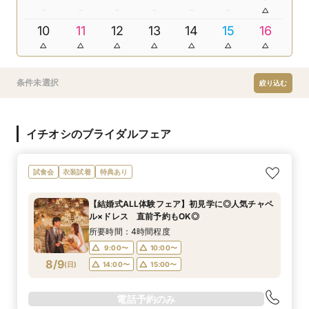
10
11
12
13
14
15
16
条件未選択
絞り込む
イチオシのブライダルフェア
試食会
衣装試着
特典あり
【結婚式ALL体験フェア】初見学に◎人気チャペ
ル×ドレス 直前予約もOK◎
所要時間：4時間程度
9:00〜
10:00〜
8/9
(
日
)
14:00〜
15:00〜
電話予約のみ