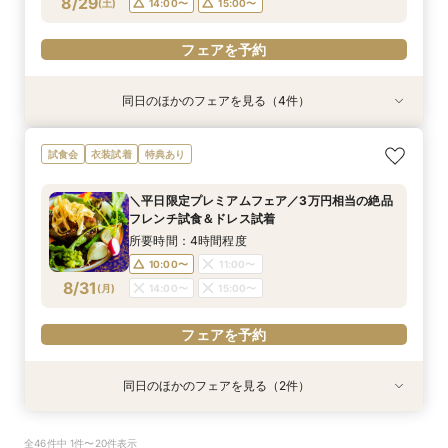
8/29
(
土
)
14:00〜
15:00〜
フェアを予約
同日のほかのフェアを見る（4件）
特典あり
試食会
試食会
試食会
特典あり
特典あり
≪短時間でもしっかり相談≫気軽に見学！90分
【フォトW◆少人数W◆三嶋大社婚ご希望の方
【マイナビ限定】2人で自由にセレクト◎見学・
自己負担０円で叶う結婚式をご提案♦静岡県国産
試食会
衣装試着
特典あり
のクイックフェア♦初めての見学にもおすすめ♦
へ】ドレス試着×絶品試食フェア
試食・相談・見積り 効率よく情報収集！
牛試食付きフェア！
所要時間：4時間程度
所要時間：3時間程度
所要時間：1時間30分程度
所要時間：4時間程度
＼平日限定プレミアムフェア／3万円相当の絶品
10:00〜
9:00〜
9:00〜
9:00〜
10:00〜
10:00〜
10:00〜
フレンチ試食＆ドレス試着
8/29
8/29
8/29
8/29
(
(
(
(
土
土
土
土
)
)
)
)
14:00〜
14:00〜
14:00〜
15:00〜
15:00〜
15:00〜
所要時間：4時間程度
10:00〜
11:00〜
フェアを予約
フェアを予約
フェアを予約
フェアを予約
8/31
(
月
)
14:00〜
15:00〜
フェアを予約
同日のほかのフェアを見る（2件）
特典あり
試食会
≪短時間でもしっかり相談≫気軽に見学！90分
【フォトW◆少人数W◆三嶋大社婚ご希望の方
全46件中 1件〜20件表示