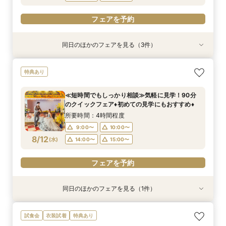
フェアを予約
同日のほかのフェアを見る（3件）
特典あり
試食会
試食会
特典あり
特典あり
≪短時間でもしっかり相談≫気軽に見学！90分
【マイナビ限定】2人で自由にセレクト◎見学・
自己負担０円で叶う結婚式をご提案♦静岡県国産
特典あり
のクイックフェア♦初めての見学にもおすすめ♦
試食・相談・見積り 効率よく情報収集！
牛試食付きフェア！
所要時間：4時間程度
所要時間：1時間30分程度
所要時間：4時間程度
≪短時間でもしっかり相談≫気軽に見学！90分
9:00〜
9:00〜
9:00〜
10:00〜
10:00〜
10:00〜
のクイックフェア♦初めての見学にもおすすめ♦
8/11
8/11
8/11
(
(
(
火
火
火
)
)
)
14:00〜
14:00〜
14:00〜
15:00〜
15:00〜
15:00〜
所要時間：4時間程度
9:00〜
10:00〜
フェアを予約
フェアを予約
フェアを予約
8/12
(
水
)
14:00〜
15:00〜
フェアを予約
同日のほかのフェアを見る（1件）
試食会
特典あり
費用相談に特化した自己負担０円応援フェア！2
試食会
衣装試着
特典あり
件目以降のフェアにも◎デザート試食付き