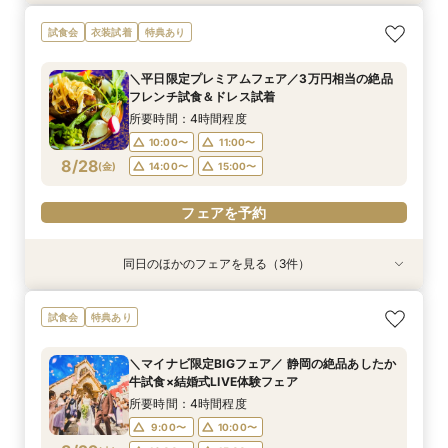
≪短時間でもしっかり相談≫気軽に見学！90分
【フォトW◆少人数W◆三嶋大社婚ご希望の方
試食会
衣装試着
特典あり
のクイックフェア♦初めての見学にもおすすめ♦
へ】ドレス試着×絶品試食フェア
所要時間：4時間程度
所要時間：3時間程度
＼平日限定プレミアムフェア／3万円相当の絶品
10:00〜
9:00〜
10:00〜
フレンチ試食＆ドレス試着
8/27
8/27
(
(
木
木
)
)
14:00〜
15:00〜
所要時間：4時間程度
10:00〜
11:00〜
フェアを予約
フェアを予約
8/28
(
金
)
14:00〜
15:00〜
フェアを予約
同日のほかのフェアを見る（3件）
特典あり
試食会
試食会
特典あり
≪短時間でもしっかり相談≫気軽に見学！90分
【フォトW◆少人数W◆三嶋大社婚ご希望の方
【仕事帰りでもOK】＼金曜限定BIGフェア／あ
試食会
特典あり
のクイックフェア♦初めての見学にもおすすめ♦
へ】ドレス試着×絶品試食フェア
したか牛ディナー試食×マッピング見学
所要時間：4時間程度
所要時間：3時間程度
所要時間：4時間程度
＼マイナビ限定BIGフェア／ 静岡の絶品あしたか
10:00〜
10:00〜
9:00〜
10:00〜
14:00〜
牛試食×結婚式LIVE体験フェア
8/28
8/28
8/28
(
(
(
金
金
金
)
)
)
14:00〜
17:00〜
15:00〜
所要時間：4時間程度
9:00〜
10:00〜
フェアを予約
フェアを予約
フェアを予約