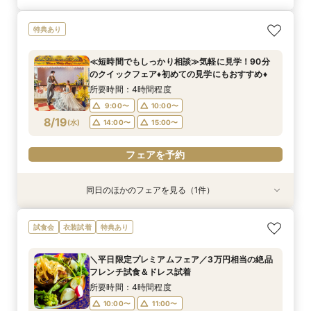
特典あり
≪短時間でもしっかり相談≫気軽に見学！90分
のクイックフェア♦初めての見学にもおすすめ♦
所要時間：4時間程度
9:00〜
10:00〜
8/19
(
水
)
14:00〜
15:00〜
フェアを予約
同日のほかのフェアを見る（1件）
試食会
特典あり
費用相談に特化した自己負担０円応援フェア！2
試食会
衣装試着
特典あり
件目以降のフェアにも◎デザート試食付き
所要時間：3時間程度
＼平日限定プレミアムフェア／3万円相当の絶品
10:00〜
13:00〜
フレンチ試食＆ドレス試着
8/19
(
水
)
14:00〜
15:00〜
所要時間：4時間程度
10:00〜
11:00〜