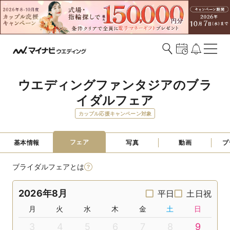
ウエディングファンタジアのブラ
イダルフェア
カップル応援キャンペーン対象
フェア
基本情報
写真
動画
プ
ブライダルフェアとは
2026年8月
平日
土日祝
月
火
水
木
金
土
日
3
4
5
6
7
8
9