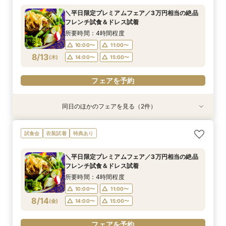
所要時間：3時間程度
＼平日限定プレミアムフェア／3万円相当の絶品
10:00〜
13:00〜
フレンチ試食＆ドレス試着
8/12
(
水
)
14:00〜
15:00〜
所要時間：4時間程度
10:00〜
11:00〜
フェアを予約
8/13
(
木
)
14:00〜
15:00〜
フェアを予約
同日のほかのフェアを見る（2件）
特典あり
試食会
≪短時間でもしっかり相談≫気軽に見学！90分
【フォトW◆少人数W◆三嶋大社婚ご希望の方
試食会
衣装試着
特典あり
のクイックフェア♦初めての見学にもおすすめ♦
へ】ドレス試着×絶品試食フェア
所要時間：4時間程度
所要時間：3時間程度
＼平日限定プレミアムフェア／3万円相当の絶品
10:00〜
9:00〜
10:00〜
フレンチ試食＆ドレス試着
8/13
8/13
(
(
木
木
)
)
14:00〜
15:00〜
所要時間：4時間程度
10:00〜
11:00〜
フェアを予約
フェアを予約
8/14
(
金
)
14:00〜
15:00〜
フェアを予約