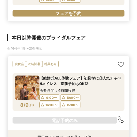
フェアを予約
本日以降開催のブライダルフェア
全46件中 1件〜20件表示
試食会
衣装試着
特典あり
【結婚式ALL体験フェア】初見学に◎人気チャペ
ル×ドレス 直前予約もOK◎
所要時間：4時間程度
9:00〜
10:00〜
8/9
(
日
)
14:00〜
15:00〜
電話予約のみ