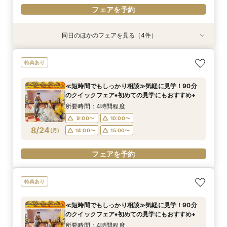
フェアを予約
同日のほかのフェアを見る（4件）
特典あり
試食会
試食会
試食会
特典あり
特典あり
≪短時間でもしっかり相談≫気軽に見学！90分
【フォトW◆少人数W◆三嶋大社婚ご希望の方
【マイナビ限定】2人で自由にセレクト◎見学・
自己負担０円で叶う結婚式をご提案♦静岡県国産
特典あり
のクイックフェア♦初めての見学にもおすすめ♦
へ】ドレス試着×絶品試食フェア
試食・相談・見積り 効率よく情報収集！
牛試食付きフェア！
所要時間：4時間程度
所要時間：3時間程度
所要時間：1時間30分程度
所要時間：4時間程度
≪短時間でもしっかり相談≫気軽に見学！90分
10:00〜
9:00〜
9:00〜
9:00〜
10:00〜
10:00〜
10:00〜
のクイックフェア♦初めての見学にもおすすめ♦
8/23
8/23
8/23
8/23
(
(
(
(
日
日
日
日
)
)
)
)
14:00〜
14:00〜
14:00〜
15:00〜
15:00〜
15:00〜
所要時間：4時間程度
9:00〜
10:00〜
フェアを予約
フェアを予約
フェアを予約
フェアを予約
8/24
(
月
)
14:00〜
15:00〜
フェアを予約
特典あり
≪短時間でもしっかり相談≫気軽に見学！90分
のクイックフェア♦初めての見学にもおすすめ♦
所要時間：4時間程度