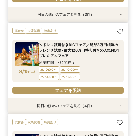
同日のほかのフェアを見る（3件）
特典あり
試食会
試食会
特典あり
≪短時間でもしっかり相談≫気軽に見学！90分
【フォトW◆少人数W◆三嶋大社婚ご希望の方
【仕事帰りでもOK】＼金曜限定BIGフェア／あ
試食会
衣装試着
特典あり
のクイックフェア♦初めての見学にもおすすめ♦
へ】ドレス試着×絶品試食フェア
したか牛ディナー試食×マッピング見学
所要時間：4時間程度
所要時間：3時間程度
所要時間：4時間程度
＼ドレス試着付きBIGフェア／絶品3万円相当の
10:00〜
10:00〜
9:00〜
10:00〜
14:00〜
フレンチ試食×最大120万円特典付きの人気NO.1
8/14
8/14
8/14
プレミアムフェア
(
(
(
金
金
金
)
)
)
14:00〜
17:00〜
15:00〜
所要時間：4時間程度
フェアを予約
フェアを予約
フェアを予約
9:00〜
10:00〜
8/15
(
土
)
14:00〜
15:00〜
フェアを予約
同日のほかのフェアを見る（4件）
試食会
特典あり
試食会
試食会
衣装試着
特典あり
特典あり
特典あり
【結婚式ALL体験フェア】初見学に◎人気チャペ
≪短時間でもしっかり相談≫気軽に見学！90分
【マイナビ限定】2人で自由にセレクト◎見学・
自己負担０円で叶う結婚式をご提案♦静岡県国産
試食会
衣装試着
特典あり
ル×ドレス 直前予約もOK◎
のクイックフェア♦初めての見学にもおすすめ♦
試食・相談・見積り 効率よく情報収集！
牛試食付きフェア！
所要時間：4時間程度
所要時間：4時間程度
所要時間：1時間30分程度
所要時間：4時間程度