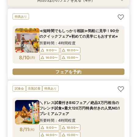
同日のほかのフェアを見る（4件）
特典あり
試食会
試食会
試食会
特典あり
特典あり
衣装試着
特典あり
≪短時間でもしっかり相談≫気軽に見学！90分
【マイナビ限定】2人で自由にセレクト◎見学・
自己負担０円で叶う結婚式をご提案♦静岡県国産
＼ドレス試着付きBIGフェア／絶品3万円相当の
特典あり
のクイックフェア♦初めての見学にもおすすめ♦
試食・相談・見積り 効率よく情報収集！
牛試食付きフェア！
フレンチ試食×最大120万円特典付きの人気NO.1
プレミアムフェア
所要時間：4時間程度
所要時間：1時間30分程度
所要時間：4時間程度
≪短時間でもしっかり相談≫気軽に見学！90分
所要時間：4時間程度
9:00〜
9:00〜
9:00〜
10:00〜
10:00〜
10:00〜
のクイックフェア♦初めての見学にもおすすめ♦
9:00〜
10:00〜
8/9
8/9
8/9
8/9
(
(
(
(
日
日
日
日
)
)
)
)
14:00〜
14:00〜
14:00〜
15:00〜
15:00〜
15:00〜
所要時間：4時間程度
14:00〜
15:00〜
9:00〜
10:00〜
8/10
電話予約のみ
電話予約のみ
電話予約のみ
(
月
)
14:00〜
15:00〜
電話予約のみ
フェアを予約
試食会
衣装試着
特典あり
＼ドレス試着付きBIGフェア／絶品3万円相当の
フレンチ試食×最大120万円特典付きの人気NO.1
プレミアムフェア
所要時間：4時間程度
9:00〜
10:00〜
8/11
(
火
)
14:00〜
15:00〜