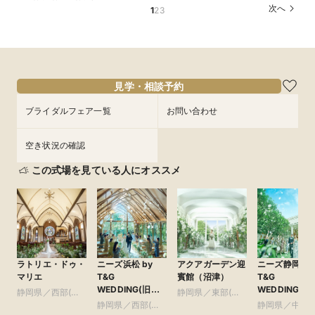
のクイックフェア♦初めての見学にもおすすめ♦
へ】ドレス試着×絶品試食フェア
次へ
1
2
3
所要時間：4時間程度
所要時間：3時間程度
10:00〜
9:00〜
10:00〜
8/31
8/31
(
(
月
月
)
)
14:00〜
15:00〜
フェアを予約
フェアを予約
見学・相談予約
ブライダルフェア一覧
お問い合わせ
空き状況の確認
この式場を見ている人にオススメ
ラトリエ・ドゥ・
ニーズ浜松 by
アクアガーデン迎
ニーズ静岡 by
マリエ
T&G
賓館（沼津）
T&G
WEDDING(旧
WEDDING(旧
静岡県／西部(浜
静岡県／東部(富
アーセンティア迎
アーセンティ
松・磐田・掛川)
静岡県／西部(浜
士・沼津・御殿
静岡県／中部(
賓館 浜松)
賓館 静岡)