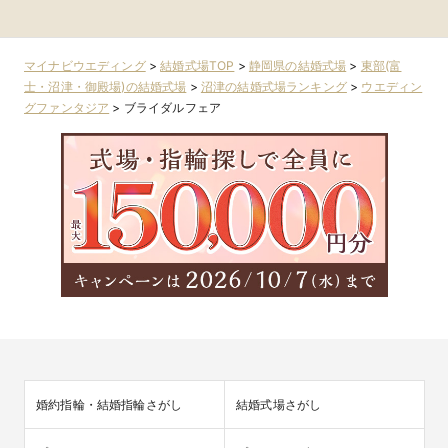
松・磐田・掛川)
場)
岡・藤枝・焼津
マイナビウエディング
>
結婚式場TOP
>
静岡県の結婚式場
>
東部(富
士・沼津・御殿場)の結婚式場
>
沼津の結婚式場ランキング
>
ウエディン
グファンタジア
>
ブライダルフェア
婚約指輪・結婚指輪さがし
結婚式場さがし