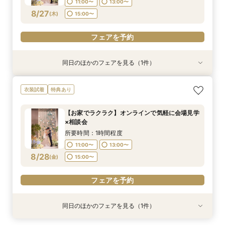
11:00〜
13:00〜
フェアを予約
8/27
(
木
)
15:00〜
フェアを予約
同日のほかのフェアを見る（1件）
特典あり
＼サクッと60分で結婚式のことがわかる／時短
衣装試着
特典あり
ウエディングフェア
所要時間：1時間30分程度
【お家でラクラク】オンラインで気軽に会場見学
9:30〜
15:00〜
×相談会
8/27
(
木
)
所要時間：1時間程度
11:00〜
13:00〜
フェアを予約
8/28
(
金
)
15:00〜
フェアを予約
同日のほかのフェアを見る（1件）
特典あり