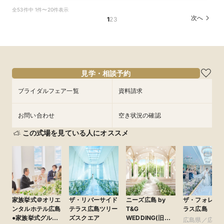
＼サクッと60分で結婚式のことがわかる／時短
全53件中 1件〜20件表示
ウエディングフェア
次へ
1
2
3
所要時間：1時間30分程度
9:30〜
15:00〜
8/28
(
金
)
フェアを予約
見学・相談予約
ブライダルフェア一覧
資料請求
お問い合わせ
空き状況の確認
この式場を見ている人にオススメ
家族挙式＠オリエ
ザ・リバーサイド
ニーズ広島 by
ザ・フォレス
ンタルホテル広島
テラス広島ツリー
T&G
ラス広島
●家族挙式グルー
ズスクエア
WEDDING(旧
広島県／広島