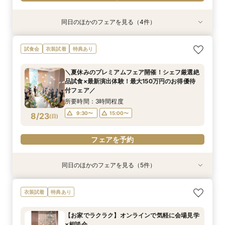
同日のほかのフェアを見る（4件）
衣装試着
特典あり
衣装試着
試食会
衣装試着
特典あり
特典あり
特典あり
【お家でラクラク】オンラインで気軽に会場見学
＼サクッと60分で結婚式のことがわかる／時短
【7千円でお試しステイ】◆金曜宿泊→土曜フェ
※大人気フェア2組限定※＼デザートビュッフェ体
試食会
衣装試着
特典あり
×相談会
ウエディングフェア
ア参加◆
験付き／おもてなし相談会
所要時間：1時間程度
所要時間：1時間30分程度
所要時間：2時間程度
所要時間：3時間程度
＼夏休みのプレミアムフェア開催！シェフ厳選絶
13:00〜
11:00〜
9:30〜
9:30〜
13:00〜
15:00〜
品試食×最新演出体験！最大150万円のお得優待
8/22
8/22
8/22
8/22
付フェア／
(
(
(
(
土
土
土
土
)
)
)
)
15:00〜
所要時間：3時間程度
フェアを予約
フェアを予約
フェアを予約
フェアを予約
9:30〜
15:00〜
8/23
(
日
)
フェアを予約
同日のほかのフェアを見る（5件）
衣装試着
試食会
衣装試着
特典あり
試食会
衣装試着
衣装試着
特典あり
特典あり
特典あり
特典あり
<少人数婚に◎>豪華コース試食×アットホーム相
◇人気フェア◇フィレ肉含む特選4品試食×最新
【お家でラクラク】オンラインで気軽に会場見学
＼サクッと60分で結婚式のことがわかる／時短
※大人気フェア2組限定※＼デザートビュッフェ体
衣装試着
特典あり
談会*宿泊特典付
演出体験フェア
×相談会
ウエディングフェア
験付き／おもてなし相談会
所要時間：3時間程度
所要時間：3時間程度
所要時間：1時間程度
所要時間：1時間30分程度
所要時間：3時間程度
【お家でラクラク】オンラインで気軽に会場見学
13:00〜
11:00〜
9:30〜
9:30〜
9:30〜
15:00〜
15:00〜
13:00〜
15:00〜
×相談会