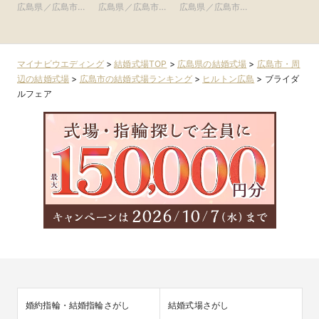
プ
アーククラブ迎賓
広島県／広島市・
広島県／広島市・
広島県／広島市・
周辺
館 広島)
周辺
周辺
周辺
マイナビウエディング
>
結婚式場TOP
>
広島県の結婚式場
>
広島市・周
辺の結婚式場
>
広島市の結婚式場ランキング
>
ヒルトン広島
>
ブライダ
ルフェア
婚約指輪・結婚指輪さがし
結婚式場さがし