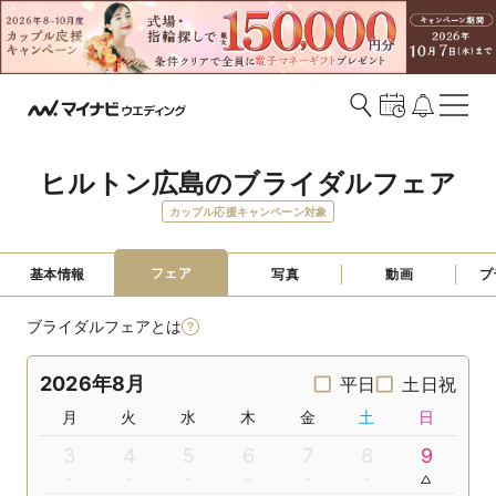
ヒルトン広島のブライダルフェア
カップル応援キャンペーン対象
フェア
基本情報
写真
動画
プ
ブライダルフェアとは
2026年8月
平日
土日祝
月
火
水
木
金
土
日
3
4
5
6
7
8
9