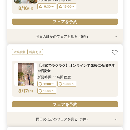
フェアを予約
フェアを予約
9:30〜
15:00〜
8/16
(
日
)
フェアを予約
同日のほかのフェアを見る（5件）
衣装試着
試食会
衣装試着
特典あり
試食会
衣装試着
衣装試着
特典あり
特典あり
特典あり
特典あり
<少人数婚に◎>豪華コース試食×アットホーム相
◇人気フェア◇フィレ肉含む特選4品試食×最新
【お家でラクラク】オンラインで気軽に会場見学
＼サクッと60分で結婚式のことがわかる／時短
※大人気フェア2組限定※＼デザートビュッフェ体
衣装試着
特典あり
談会*宿泊特典付
演出体験フェア
×相談会
ウエディングフェア
験付き／おもてなし相談会
所要時間：3時間程度
所要時間：3時間程度
所要時間：1時間程度
所要時間：1時間30分程度
所要時間：3時間程度
【お家でラクラク】オンラインで気軽に会場見学
13:00〜
11:00〜
9:30〜
9:30〜
9:30〜
15:00〜
15:00〜
13:00〜
15:00〜
×相談会
8/16
8/16
8/16
8/16
8/16
(
(
(
(
(
日
日
日
日
日
)
)
)
)
)
15:00〜
所要時間：1時間程度
11:00〜
13:00〜
フェアを予約
フェアを予約
フェアを予約
フェアを予約
フェアを予約
8/17
(
月
)
15:00〜
フェアを予約
同日のほかのフェアを見る（1件）
特典あり