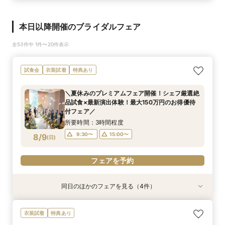
本日以降開催のブライダルフェア
全53件中 1件〜20件表示
試食会
衣装試着
特典あり
＼夏休みのプレミアムフェア開催！シェフ厳選絶
品試食×最新演出体験！最大150万円のお得優待
付フェア／
所要時間：3時間程度
9:30〜
15:00〜
8/9
(
日
)
フェアを予約
同日のほかのフェアを見る（4件）
衣装試着
試食会
衣装試着
特典あり
衣装試着
特典あり
特典あり
特典あり
<少人数婚に◎>豪華コース試食×アットホーム相
◇人気フェア◇フィレ肉含む特選4品試食×最新
【お家でラクラク】オンラインで気軽に会場見学
＼サクッと60分で結婚式のことがわかる／時短
衣装試着
特典あり
談会*宿泊特典付
演出体験フェア
×相談会
ウエディングフェア