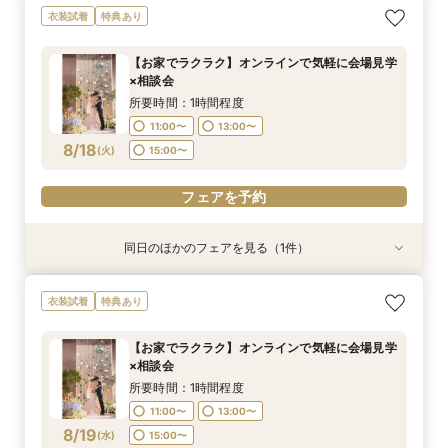
＼サクッと60分で結婚式のことがわかる／時短
衣装試着
特典あり
ウエディングフェア
所要時間：1時間30分程度
【お家でラクラク】オンラインで気軽に会場見学
9:30〜
15:00〜
×相談会
8/17
(
月
)
所要時間：1時間程度
11:00〜
13:00〜
フェアを予約
8/18
(
火
)
15:00〜
フェアを予約
同日のほかのフェアを見る（1件）
特典あり
＼サクッと60分で結婚式のことがわかる／時短
衣装試着
特典あり
ウエディングフェア
所要時間：1時間30分程度
【お家でラクラク】オンラインで気軽に会場見学
9:30〜
15:00〜
×相談会
8/18
(
火
)
所要時間：1時間程度
11:00〜
13:00〜
フェアを予約
8/19
(
水
)
15:00〜