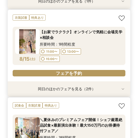
同日のほかのフェアを見る（1件）
特典あり
＼サクッと60分で結婚式のことがわかる／時短
衣装試着
特典あり
ウエディングフェア
所要時間：1時間30分程度
【お家でラクラク】オンラインで気軽に会場見学
9:30〜
15:00〜
×相談会
8/14
(
金
)
所要時間：1時間程度
11:00〜
13:00〜
フェアを予約
8/15
(
土
)
15:00〜
フェアを予約
同日のほかのフェアを見る（2件）
特典あり
試食会
衣装試着
特典あり
＼サクッと60分で結婚式のことがわかる／時短
※大人気フェア2組限定※＼デザートビュッフェ体
試食会
衣装試着
特典あり
ウエディングフェア
験付き／おもてなし相談会
所要時間：1時間30分程度
所要時間：3時間程度
＼夏休みのプレミアムフェア開催！シェフ厳選絶
13:00〜
9:30〜
15:00〜
品試食×最新演出体験！最大150万円のお得優待
8/15
8/15
付フェア／
(
(
土
土
)
)
所要時間：3時間程度