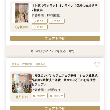
所要時間：3時間程度
所要時間：3時間程度
所要時間：1時間程度
所要時間：1時間30分程度
【お家でラクラク】オンラインで気軽に会場見学
11:00〜
9:30〜
9:30〜
9:30〜
15:00〜
15:00〜
13:00〜
15:00〜
×相談会
8/9
8/9
8/9
8/9
(
(
(
(
日
日
日
日
)
)
)
)
15:00〜
所要時間：1時間程度
11:00〜
13:00〜
フェアを予約
フェアを予約
フェアを予約
フェアを予約
8/10
(
月
)
15:00〜
フェアを予約
同日のほかのフェアを見る（1件）
特典あり
＼サクッと60分で結婚式のことがわかる／時短
試食会
衣装試着
特典あり
ウエディングフェア
所要時間：1時間30分程度
＼夏休みのプレミアムフェア開催！シェフ厳選絶
9:30〜
15:00〜
品試食×最新演出体験！最大150万円のお得優待
8/10
付フェア／
(
月
)
所要時間：3時間程度
フェアを予約
9:30〜
15:00〜
8/11
(
火
)
フェアを予約