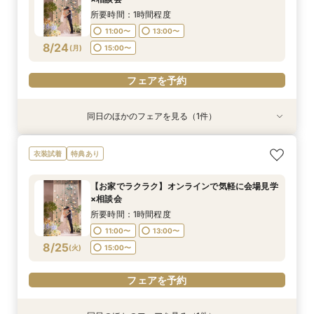
8/23
8/23
8/23
8/23
8/23
(
(
(
(
(
日
日
日
日
日
)
)
)
)
)
15:00〜
所要時間：1時間程度
11:00〜
13:00〜
フェアを予約
フェアを予約
フェアを予約
フェアを予約
フェアを予約
8/24
(
月
)
15:00〜
フェアを予約
同日のほかのフェアを見る（1件）
特典あり
＼サクッと60分で結婚式のことがわかる／時短
衣装試着
特典あり
ウエディングフェア
所要時間：1時間30分程度
【お家でラクラク】オンラインで気軽に会場見学
9:30〜
15:00〜
×相談会
8/24
(
月
)
所要時間：1時間程度
11:00〜
13:00〜
フェアを予約
8/25
(
火
)
15:00〜
フェアを予約