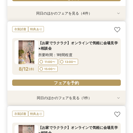
同日のほかのフェアを見る（4件）
衣装試着
試食会
衣装試着
特典あり
衣装試着
特典あり
特典あり
特典あり
<少人数婚に◎>豪華コース試食×アットホーム相
◇人気フェア◇フィレ肉含む特選4品試食×最新
【お家でラクラク】オンラインで気軽に会場見学
＼サクッと60分で結婚式のことがわかる／時短
衣装試着
特典あり
談会*宿泊特典付
演出体験フェア
×相談会
ウエディングフェア
所要時間：3時間程度
所要時間：3時間程度
所要時間：1時間程度
所要時間：1時間30分程度
【お家でラクラク】オンラインで気軽に会場見学
11:00〜
9:30〜
9:30〜
9:30〜
15:00〜
15:00〜
13:00〜
15:00〜
×相談会
8/11
8/11
8/11
8/11
(
(
(
(
火
火
火
火
)
)
)
)
15:00〜
所要時間：1時間程度
11:00〜
13:00〜
フェアを予約
フェアを予約
フェアを予約
フェアを予約
8/12
(
水
)
15:00〜
フェアを予約
同日のほかのフェアを見る（1件）
特典あり
＼サクッと60分で結婚式のことがわかる／時短
衣装試着
特典あり
ウエディングフェア
所要時間：1時間30分程度
【お家でラクラク】オンラインで気軽に会場見学
9:30〜
15:00〜
×相談会