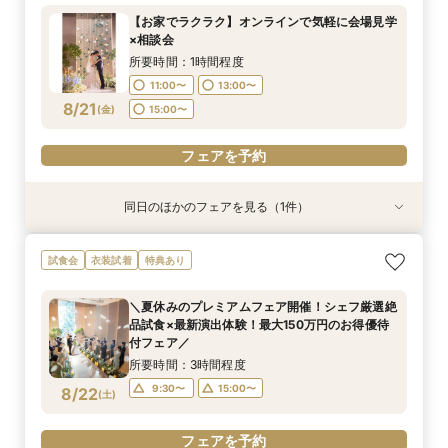
所要時間：1時間30分程度
【お家でラクラク】オンラインで気軽に会場見学
9:30〜
15:00〜
×相談会
8/20
(
木
)
所要時間：1時間程度
11:00〜
13:00〜
フェアを予約
8/21
(
金
)
15:00〜
フェアを予約
同日のほかのフェアを見る（1件）
特典あり
＼サクッと60分で結婚式のことがわかる／時短
試食会
衣装試着
特典あり
ウエディングフェア
所要時間：1時間30分程度
＼夏休みのプレミアムフェア開催！シェフ厳選絶
9:30〜
15:00〜
品試食×最新演出体験！最大150万円のお得優待
8/21
付フェア／
(
金
)
所要時間：3時間程度
フェアを予約
9:30〜
15:00〜
8/22
(
土
)
フェアを予約