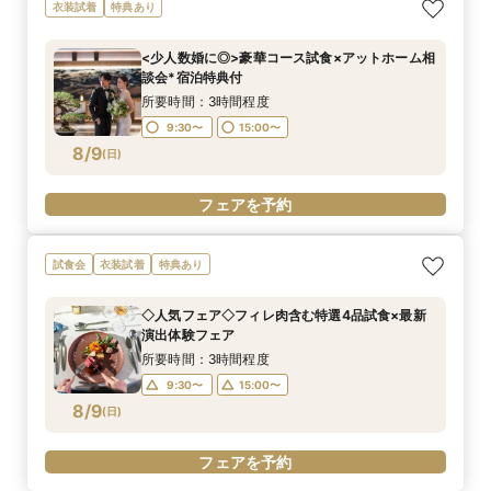
衣装試着
特典あり
<少人数婚に◎>豪華コース試食×アットホーム相
談会*宿泊特典付
所要時間：3時間程度
9:30〜
15:00〜
8/9
(
日
)
フェアを予約
試食会
衣装試着
特典あり
◇人気フェア◇フィレ肉含む特選4品試食×最新
演出体験フェア
所要時間：3時間程度
9:30〜
15:00〜
8/9
(
日
)
フェアを予約