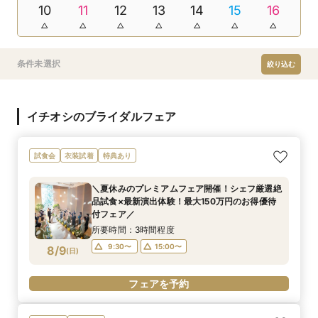
10
11
12
13
14
15
16
条件未選択
絞り込む
イチオシのブライダルフェア
試食会
衣装試着
特典あり
＼夏休みのプレミアムフェア開催！シェフ厳選絶
品試食×最新演出体験！最大150万円のお得優待
付フェア／
所要時間：3時間程度
9:30〜
15:00〜
8/9
(
日
)
フェアを予約