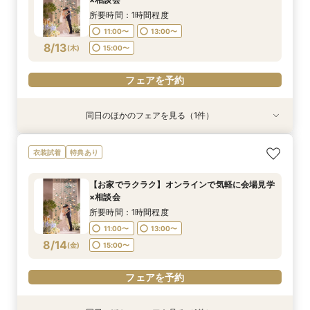
8/12
(
水
)
所要時間：1時間程度
11:00〜
13:00〜
フェアを予約
8/13
(
木
)
15:00〜
フェアを予約
同日のほかのフェアを見る（1件）
特典あり
＼サクッと60分で結婚式のことがわかる／時短
衣装試着
特典あり
ウエディングフェア
所要時間：1時間30分程度
【お家でラクラク】オンラインで気軽に会場見学
9:30〜
15:00〜
×相談会
8/13
(
木
)
所要時間：1時間程度
11:00〜
13:00〜
フェアを予約
8/14
(
金
)
15:00〜
フェアを予約